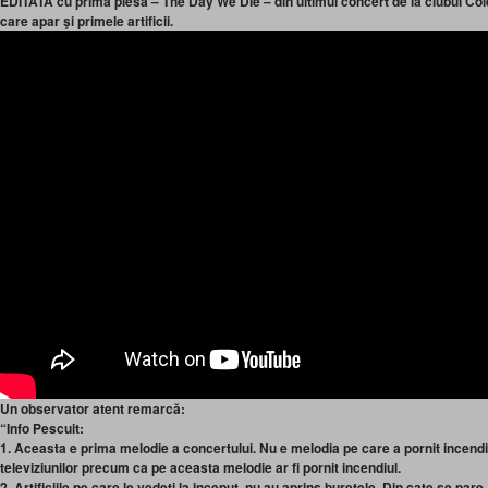
EDITATĂ cu prima piesa – The Day We Die – din ultimul concert de la clubul Cole
care apar şi primele artificii.
Un observator atent remarcă:
“Info Pescuit:
1. Aceasta e prima melodie a concertului. Nu e melodia pe care a pornit incendi
televiziunilor precum ca pe aceasta melodie ar fi pornit incendiul.
2. Artificiile pe care le vedeti la inceput, nu au aprins buretele. Din cate se pare, a