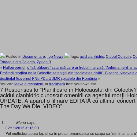
Posted in
Documentare
,
Top News
Tags:
acid cianhidric
,
Clubul Colectiv
,
Co
Tragedia din Colectiv
,
Zyklon B
«
Halloween-ul, o “sărbătoare” satanică care ar trebui interzisă. “Antrenament la iad”
Profitorii morţilor de la Colectiv: sataniştii din “societatea civilă”. Biserica, vinov
desfiinţat Guvernul PNL-PDL-UDMR spitalele din România
»
You can
leave a response
, or
trackback
from your own site.
7 Responses to “Planificare în Holocaustul din Colectiv? “
acidul cianhidric cunoscut omenirii ca agentul morții Hol
UPDATE: A apărut o filmare EDITATĂ cu ultimul concert
The Day We Die. VIDEO”
Elena
says:
02/11/2015 at 16:00
Put multe.bunaoara faptul ca in presa romaneasca se scapa ca “din intamplare”