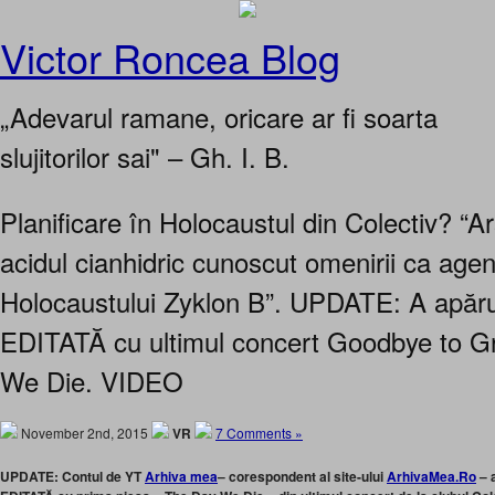
Victor Roncea Blog
„Adevarul ramane, oricare ar fi soarta
slujitorilor sai" – Gh. I. B.
Planificare în Holocaustul din Colectiv? “Arş
acidul cianhidric cunoscut omenirii ca agen
Holocaustului Zyklon B”. UPDATE: A apăru
EDITATĂ cu ultimul concert Goodbye to G
We Die. VIDEO
November 2nd, 2015
VR
7 Comments »
UPDATE: Contul de YT
Arhiva mea
– corespondent al site-ului
ArhivaMea.Ro
– a