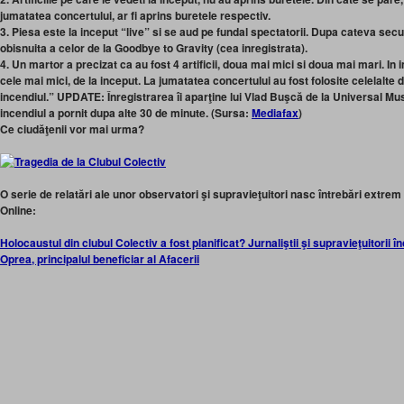
jumatatea concertului, ar fi aprins buretele respectiv.
3. Piesa este la inceput “live” si se aud pe fundal spectatorii. Dupa cateva se
obisnuita a celor de la Goodbye to Gravity (cea inregistrata).
4. Un martor a precizat ca au fost 4 artificii, doua mai mici si doua mai mari. In 
cele mai mici, de la inceput. La jumatatea concertului au fost folosite celelalte
incendiul.” UPDATE: Înregistrarea îi aparţine lui Vlad Buşcă de la Universal Mu
incendiul a pornit dupa alte 30 de minute. (Sursa:
Mediafax
)
Ce ciudăţenii vor mai urma?
O serie de relatări ale unor observatori şi supravieţuitori nasc întrebări extrem de
Online:
Holocaustul din clubul Colectiv a fost planificat? Jurnaliştii şi supravieţuitorii î
Oprea, principalul beneficiar al Afacerii