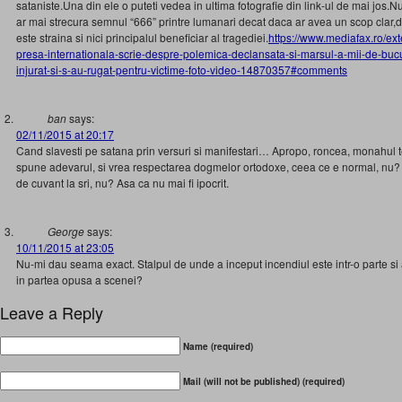
sataniste.Una din ele o puteti vedea in ultima fotografie din link-ul de mai jos.N
ar mai strecura semnul “666” printre lumanari decat daca ar avea un scop clar,d
este straina si nici principalul beneficiar al tragediei.
https://www.mediafax.ro/ext
presa-internationala-scrie-despre-polemica-declansata-si-marsul-a-mii-de-buc
injurat-si-s-au-rugat-pentru-victime-foto-video-14870357#comments
ban
says:
02/11/2015 at 20:17
Cand slavesti pe satana prin versuri si manifestari… Apropo, roncea, monahul te
spune adevarul, si vrea respectarea dogmelor ortodoxe, ceea ce e normal, nu? Tu 
de cuvant la sri, nu? Asa ca nu mai fi ipocrit.
George
says:
10/11/2015 at 23:05
Nu-mi dau seama exact. Stalpul de unde a inceput incendiul este intr-o parte si ar
in partea opusa a scenei?
Leave a Reply
Name (required)
Mail (will not be published) (required)