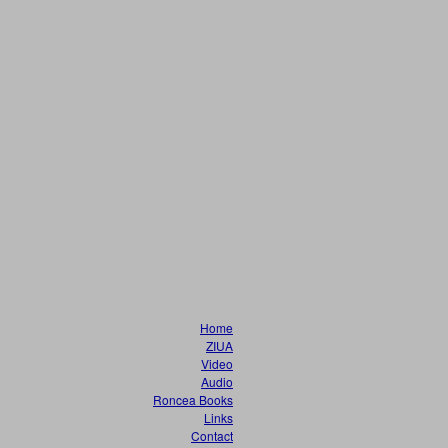
Home
ZIUA
Video
Audio
Roncea Books
Links
Contact