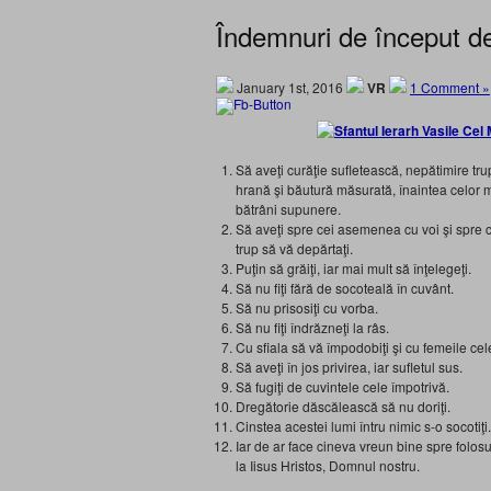
Îndemnuri de început d
January 1st, 2016
VR
1 Comment »
Să aveţi curăţie sufletească, nepătimire tr
hrană şi băutură măsurată, înaintea celor ma
bătrâni supunere.
Să aveţi spre cei asemenea cu voi şi spre ce
trup să vă depărtaţi.
Puţin să grăiţi, iar mai mult să înţelegeţi.
Să nu fiţi fără de socoteală în cuvânt.
Să nu prisosiţi cu vorba.
Să nu fiţi îndrăzneţi la râs.
Cu sfiala să vă împodobiţi şi cu femeile cel
Să aveţi în jos privirea, iar sufletul sus.
Să fugiţi de cuvintele cele împotrivă.
Dregătorie dăscălească să nu doriţi.
Cinstea acestei lumi întru nimic s-o socotiţi.
Iar de ar face cineva vreun bine spre folos
la Iisus Hristos, Domnul nostru.