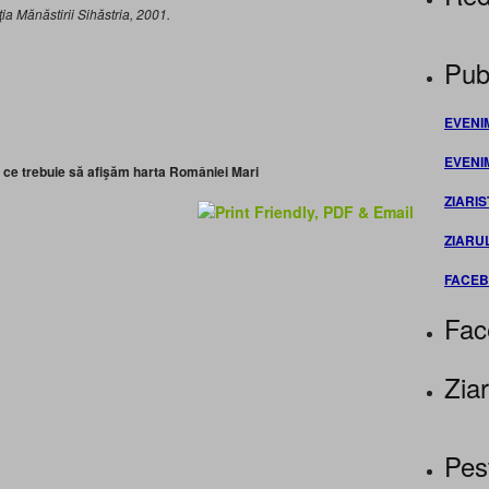
iţia Mănăstirii Sihăstria, 2001.
Publ
EVENI
EVENI
e ce trebuie să afişăm harta României Mari
ZIARIS
ZIARU
FACE
Fac
Ziar
Pes