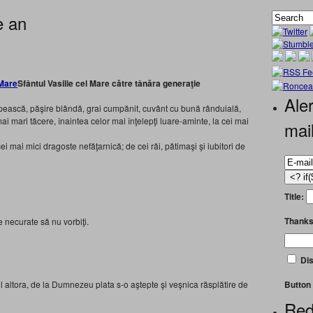
e an
Sfântul Vasilie cel Mare către tânăra generaţie
Aler
upească, păşire blândă, grai cumpănit, cuvânt cu bună rânduială,
i mari tăcere, înaintea celor mai înţelepţi luare-aminte, la cei mai
mai
i mai mici dragoste nefăţarnică; de cei răi, pătimaşi şi iubitori de
Title:
Thanks
e necurate să nu vorbiţi.
Dis
Button 
ul altora, de la Dumnezeu plata s-o aştepte şi veşnica răsplătire de
Red