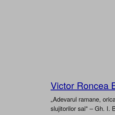
Victor Roncea 
„Adevarul ramane, oricar
slujitorilor sai" – Gh. I. 