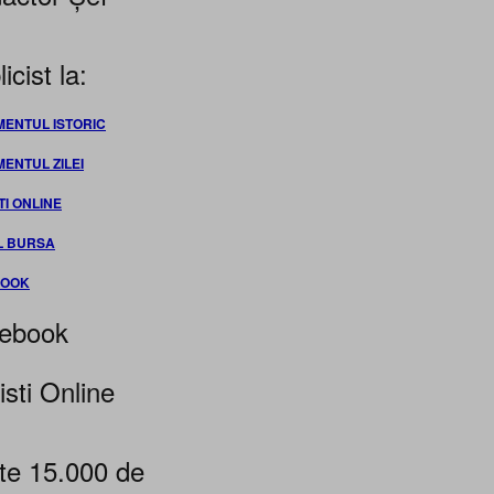
icist la:
MENTUL ISTORIC
MENTUL ZILEI
TI ONLINE
L BURSA
BOOK
ebook
isti Online
te 15.000 de