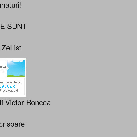
naturi!
NE SUNT
 ZeList
ti Victor Roncea
crisoare