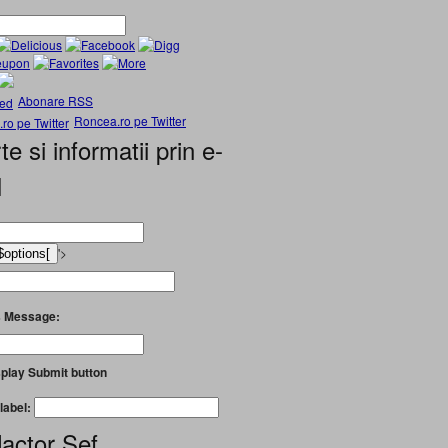
Abonare RSS
Roncea.ro pe Twitter
te si informatii prin e-
l
'>
 Message:
play Submit button
label:
actor Șef