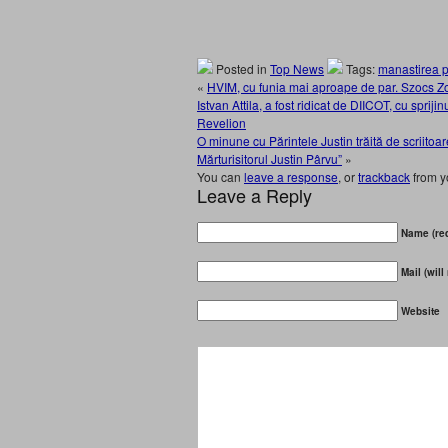
Posted in
Top News
Tags:
manastirea p
«
HVIM, cu funia mai aproape de par. Szocs Zol
Istvan Attila, a fost ridicat de DIICOT, cu spriji
Revelion
O minune cu Părintele Justin trăită de scriito
Mărturisitorul Justin Pârvu”
»
You can
leave a response
, or
trackback
from y
Leave a Reply
Name (req
Mail (will
Website