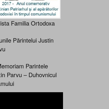
ista Familia Ortodoxa
nile Părintelui Justin
vu
Memoriam Parintele
tin Parvu – Duhovnicul
mului