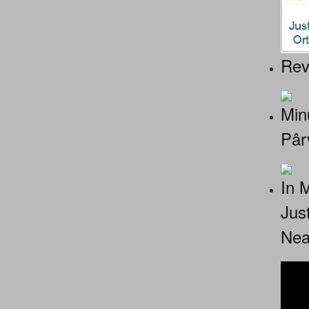
Rev
Minu
Pâr
In 
Jus
Nea