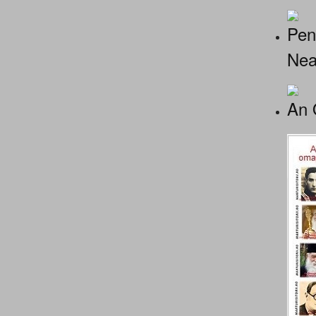
Pen
Nea
An 