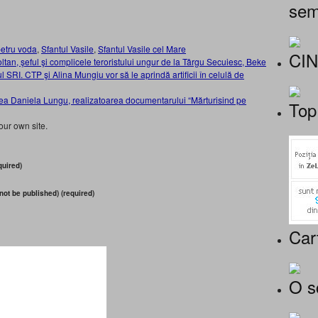
sem
etru voda
,
Sfantul Vasile
,
Sfantul Vasile cel Mare
CI
tan, şeful şi complicele teroristului ungur de la Târgu Secuiesc, Beke
nul SRI. CTP şi Alina Mungiu vor să le aprindă artificii în celulă de
area Daniela Lungu, realizatoarea documentarului “Mărturisind pe
Top
our own site.
uired)
 not be published) (required)
Car
O s