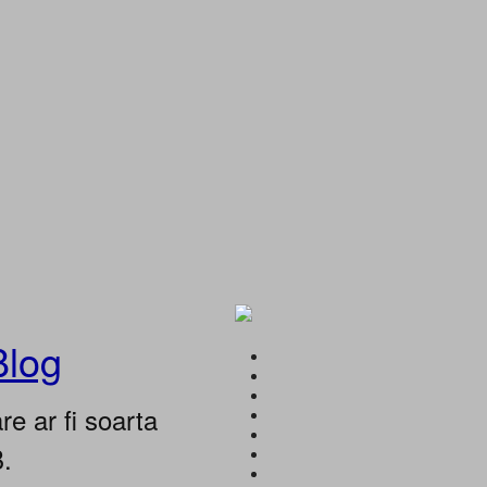
Blog
e ar fi soarta
B.