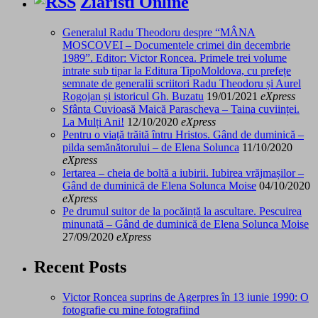
Ziaristi Online
Generalul Radu Theodoru despre “MÂNA
MOSCOVEI – Documentele crimei din decembrie
1989”. Editor: Victor Roncea. Primele trei volume
intrate sub tipar la Editura TipoMoldova, cu prefețe
semnate de generalii scriitori Radu Theodoru și Aurel
Rogojan și istoricul Gh. Buzatu
19/01/2021
eXpress
Sfânta Cuvioasă Maică Parascheva – Taina cuviinței.
La Mulți Ani!
12/10/2020
eXpress
Pentru o viață trăită întru Hristos. Gând de duminică –
pilda semănătorului – de Elena Solunca
11/10/2020
eXpress
Iertarea – cheia de boltă a iubirii. Iubirea vrăjmașilor –
Gând de duminică de Elena Solunca Moise
04/10/2020
eXpress
Pe drumul suitor de la pocăință la ascultare. Pescuirea
minunată – Gând de duminică de Elena Solunca Moise
27/09/2020
eXpress
Recent Posts
Victor Roncea suprins de Agerpres în 13 iunie 1990: O
fotografie cu mine fotografiind