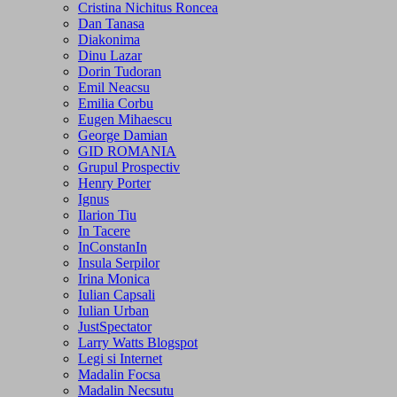
Cristina Nichitus Roncea
Dan Tanasa
Diakonima
Dinu Lazar
Dorin Tudoran
Emil Neacsu
Emilia Corbu
Eugen Mihaescu
George Damian
GID ROMANIA
Grupul Prospectiv
Henry Porter
Ignus
Ilarion Tiu
In Tacere
InConstanIn
Insula Serpilor
Irina Monica
Iulian Capsali
Iulian Urban
JustSpectator
Larry Watts Blogspot
Legi si Internet
Madalin Focsa
Madalin Necsutu