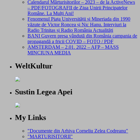
Calendarul Mărturisitorilor – 2023 – de la ActiveNews
– PDF/FOTOGRAFII de Ziua Unirii Principatelor
Române. La Mulți Ani!
Fenomenul Piața Universității și Mineriada din 1990
văzute de Victor Roncea și Nic Hanu. Interviuri la
Radio Trinitas și Radio România Actualități
BANI Guvern presa vândută din România campania de
propagandă a fricii COVID – FOTO / PDF
AMSTERDAM – 2.01. 2022 – AFP – MASS
MINCIUNA MEDIA
WeltKultur
Sustin Legea Apei
My Links
"Documente din Arhiva Corneliu Zelea Codreanu"
"MARTURISITORII"