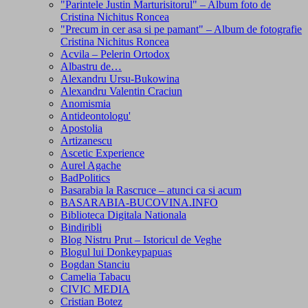
"Parintele Justin Marturisitorul" – Album foto de
Cristina Nichitus Roncea
"Precum in cer asa si pe pamant" – Album de fotografie
Cristina Nichitus Roncea
Acvila – Pelerin Ortodox
Albastru de…
Alexandru Ursu-Bukowina
Alexandru Valentin Craciun
Anomismia
Antideontologu'
Apostolia
Artizanescu
Ascetic Experience
Aurel Agache
BadPolitics
Basarabia la Rascruce – atunci ca si acum
BASARABIA-BUCOVINA.INFO
Biblioteca Digitala Nationala
Bindiribli
Blog Nistru Prut – Istoricul de Veghe
Blogul lui Donkeypapuas
Bogdan Stanciu
Camelia Tabacu
CIVIC MEDIA
Cristian Botez