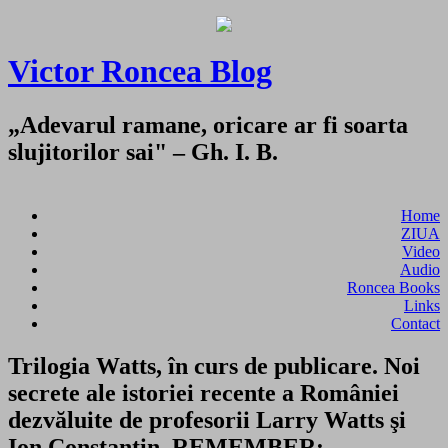
Victor Roncea Blog
„Adevarul ramane, oricare ar fi soarta
slujitorilor sai" – Gh. I. B.
Home
ZIUA
Video
Audio
Roncea Books
Links
Contact
Trilogia Watts, în curs de publicare. Noi
secrete ale istoriei recente a României
dezvăluite de profesorii Larry Watts şi
Ion Constantin. REMEMBER: