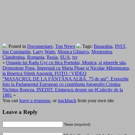
Posted in
Documentare
,
Top News
Tags:
Basarabia
,
INST
,
Ion Constantin
,
Larry Watts
,
Monica Ghiurco
,
Mostenirea
Clandestina
,
Romania
,
Rusia
,
SUA
,
tvr
«
Omagiu lui Radu Gyr cu fiica Poetului, Monica, şi ginerele său,
Demostene Popa, împreună cu Maria Ploae şi Nicolae Mărgineanu,
la Biserica Sfinţii Apostoli. FOTO / VIDEO
“MASACRUL DE LA FÂNTÂNA ALBĂ. 75 de ani”. Expoziţie
foto la Parlamentul European cu contribuţia fotografei Cristina
Nichituş Roncea. INEDIT: Eminescu despre un #Colectiv de la
1881
»
You can
leave a response
, or
trackback
from your own site.
Leave a Reply
Name (required)