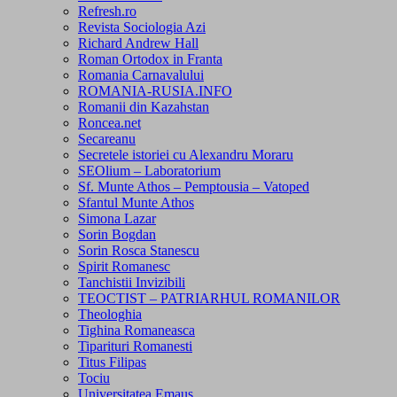
Refresh.ro
Revista Sociologia Azi
Richard Andrew Hall
Roman Ortodox in Franta
Romania Carnavalului
ROMANIA-RUSIA.INFO
Romanii din Kazahstan
Roncea.net
Secareanu
Secretele istoriei cu Alexandru Moraru
SEOlium – Laboratorium
Sf. Munte Athos – Pemptousia – Vatoped
Sfantul Munte Athos
Simona Lazar
Sorin Bogdan
Sorin Rosca Stanescu
Spirit Romanesc
Tanchistii Invizibili
TEOCTIST – PATRIARHUL ROMANILOR
Theologhia
Tighina Romaneasca
Tiparituri Romanesti
Titus Filipas
Tociu
Universitatea Emaus