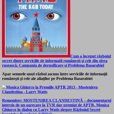
Cum a început războiul
secret dintre serviciile de informații românești şi cele din sfera
rusească. Campania de derusificare şi Problema Basarabiei
Apar semnele unui război ascuns între serviciile de informaţii
româneşti şi cele ale aliaţilor pe Problema Basarabiei
Remember: MOŞTENIREA CLANDESTINĂ – documentarul
interzis de un oarecare la TVR dar premiat de APTR. Monica
Ghiurco în dialog cu Larry Watts despre Războiul Secret