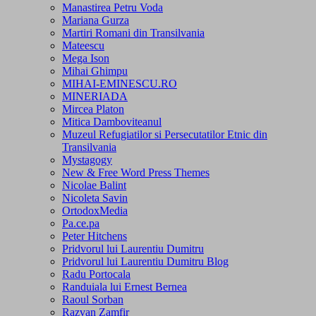
Manastirea Petru Voda
Mariana Gurza
Martiri Romani din Transilvania
Mateescu
Mega Ison
Mihai Ghimpu
MIHAI-EMINESCU.RO
MINERIADA
Mircea Platon
Mitica Damboviteanul
Muzeul Refugiatilor si Persecutatilor Etnic din
Transilvania
Mystagogy
New & Free Word Press Themes
Nicolae Balint
Nicoleta Savin
OrtodoxMedia
Pa.ce.pa
Peter Hitchens
Pridvorul lui Laurentiu Dumitru
Pridvorul lui Laurentiu Dumitru Blog
Radu Portocala
Randuiala lui Ernest Bernea
Raoul Sorban
Razvan Zamfir