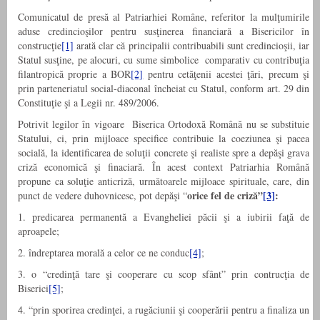
Comunicatul de presă al Patriarhiei Române, referitor la mulţumirile
aduse credincioşilor pentru susţinerea financiară a Bisericilor în
construcţie
[1]
arată clar că principalii contribuabili sunt credincioşii, iar
Statul susţine, pe alocuri, cu sume simbolice comparativ cu contribuţia
filantropică proprie a BOR
[2]
pentru cetăţenii acestei ţări, precum şi
prin parteneriatul social-diaconal încheiat cu Statul, conform art. 29 din
Constituţie şi a Legii nr. 489/2006.
Potrivit legilor în vigoare Biserica Ortodoxă Română nu se substituie
Statului, ci, prin mijloace specifice contribuie la coeziunea şi pacea
socială, la identificarea de soluţii concrete şi realiste spre a depăşi grava
criză economică şi finaciară. În acest context Patriarhia Română
propune ca soluţie anticriză, următoarele mijloace spirituale, care, din
orice fel de criză”
[3]
:
punct de vedere duhovnicesc, pot depăşi “
1. predicarea permanentă a Evangheliei păcii şi a iubirii faţă de
aproapele;
2. îndreptarea morală a celor ce ne conduc
[4]
;
3. o “credinţă tare şi cooperare cu scop sfânt” prin contrucţia de
Biserici
[5]
;
4. “prin sporirea credinţei, a rugăciunii şi cooperării pentru a finaliza un