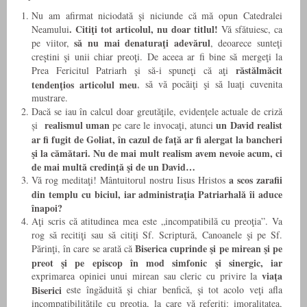
Nu am afirmat niciodată şi niciunde că mă opun Catedralei
.
Citiţi tot articolul, nu doar titlul!
Neamului
Vă sfătuiesc, ca
să nu mai denaturaţi adevărul
pe viitor,
, deoarece sunteţi
creştini şi unii chiar preoţi. De aceea ar fi bine să mergeţi la
răstălmăcit
Prea Fericitul Patriarh şi să-i spuneţi că aţi
tendenţios articolul meu
, să vă pocăiţi şi să luaţi cuvenita
mustrare.
Dacă se iau în calcul doar greutăţile, evidențele actuale de criză
realismul uman
un
David realist
și
pe care le invocaţi, atunci
ar fi fugit de Goliat, în cazul de faţă ar fi alergat la bancheri
şi la cămătari. Nu de mai mult realism avem nevoie acum, ci
de mai multă credinţă şi de un David…
a scos zarafii
Vă rog meditaţi!
Mântuitorul nostru Iisus Hristos
din templu cu biciul, iar administraţia Patriarhală îi aduce
înapoi?
Aţi scris că atitudinea mea este „incompatibilă cu preoţia”. Va
rog să recitiţi sau să citiţi Sf. Scriptură, Canoanele şi pe Sf.
Biserica cuprinde şi pe mirean şi pe
Părinţi, în care se arată că
preot şi pe episcop în mod simfonic şi sinergic, iar
viaţa
exprimarea opiniei unui mirean sau cleric cu privire la
Biserici
este îngăduită şi chiar benfică, şi tot acolo veţi afla
incompatibilităţile cu preoţia, la care vă referiţi: imoralitatea,