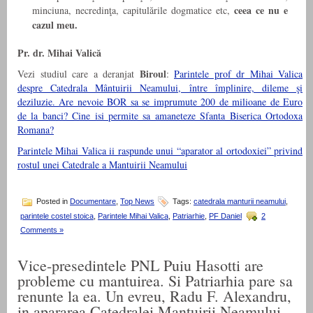
ceea ce nu e
minciuna, necredinţa, capitulările dogmatice etc,
cazul meu.
Pr. dr. Mihai Valică
Biroul
Vezi studiul care a deranjat
:
Parintele prof dr Mihai Valica
despre Catedrala Mântuirii Neamului, între împlinire, dileme şi
deziluzie. Are nevoie BOR sa se imprumute 200 de milioane de Euro
de la banci? Cine isi permite sa amaneteze Sfanta Biserica Ortodoxa
Romana?
Parintele Mihai Valica ii raspunde unui “aparator al ortodoxiei” privind
rostul unei Catedrale a Mantuirii Neamului
Posted in
Documentare
,
Top News
Tags:
catedrala manturii neamului
,
parintele costel stoica
,
Parintele Mihai Valica
,
Patriarhie
,
PF Daniel
2
Comments »
Vice-presedintele PNL Puiu Hasotti are
probleme cu mantuirea. Si Patriarhia pare sa
renunte la ea. Un evreu, Radu F. Alexandru,
in apararea Catedralei Mantuirii Neamului