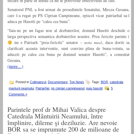
fiecare in parte in sensul ca nu se potriveste obiectivului de cult.
Senatorul PNL a fost urmat de presedintele Senatului, Mircea Geoana,
care l-a rugat pe PS Ciprian Campineanu, episcol vicar patriarhal sa-l
aduca pe Hasotti pe “calea cea buna”.
“Iata-ne pe un fagas nou al dezbaterilor, domnul Hasotti deschide o
larga perspectiva semantica dezbaterilor noastre. Prea fericite parinte (
nu e Patriarh “prea-fericite” senator –
nota mea
), daca doriti sa
clarificati aceasta interventie, sunt convins plina de buna-vointa, sa
aduceti pe calea cea buna pe domnul senator Hasotti”, a comentat
Geoana.
(more…)
Posted in
Colimatorul
,
Documentare
,
Top News
Tags:
BOR
,
catedrala
manturii neamului
,
Patriarhie
,
ps ciprian campineanul
,
puiu hasotti
5
Comments »
Parintele prof dr Mihai Valica despre
Catedrala Mântuirii Neamului, între
împlinire, dileme şi deziluzie. Are nevoie
BOR sa se imprumute 200 de milioane de