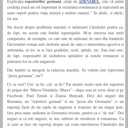
reporterilor germani
Explicaţia
, citaţi de
ADEVĂRUL
, este că astăzi
credinţa joacă un rol important în societatea românească şi reprezintă un
mare suport pentru viaţa mizeră a multor oameni.” Si altele, si altele,
tot asa.
Nu discut despre problema marimii si infatisarii Catedralei pentru ca,
de fapt, nu acesta este fondul reportajului. M-ar interesa mai mult
comparatia, de exemplu, cu cate sute de milioane de euro din fondurile
Guvernului roman sunt cheltuite anual de catre o minoritatea agresiva si
antistatala, in loc sa se faca gradinite, scoli, spitale, etc. Sau cine este,
de fapt, responsabil de inchiderea spitalelor in zonele romanesti si
pastrarea lor in cele unguresti.
Dar haideti sa mergem la radacina atacului. Sa vedem cine reprezinta
“presa germana”, nu?!
Ce sa vezi? Cin’ sa fie, cin’ sa fie? Pai nemtii nostri sunt doi reporteri
de pripas din “Maros-Vásárhely, Mures” – dupa cum isi scriu chiar ei pe
Facebook: Paul Tutsek si Zsuzsa Hunyadi. Deci doi unguri din
Romania, nu “reporteri german” si nu “presa din Germania” ci un
reportaj facut de un cuplu de ungurasi si transmis de un singur post,
fara prea mare audienta in Germania oricum, pentru ca e “de stat”. Doi
unguri si ca toti ungurii, se stie, iubitori de ortodoxie si romanism. Ca
si cum ar face un reportaj despre cat costa intretinerea Catedralei din