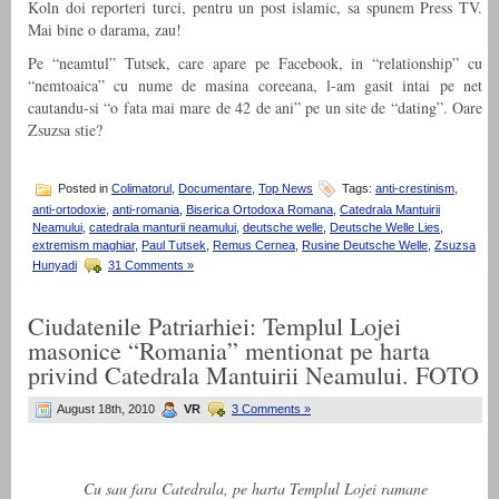
Koln doi reporteri turci, pentru un post islamic, sa spunem Press TV.
Mai bine o darama, zau!
Pe “neamtul” Tutsek, care apare pe Facebook, in “relationship” cu
“nemtoaica” cu nume de masina coreeana, l-am gasit intai pe net
cautandu-si “o fata mai mare de 42 de ani” pe un site de “dating”. Oare
Zsuzsa stie?
Posted in
Colimatorul
,
Documentare
,
Top News
Tags:
anti-crestinism
,
anti-ortodoxie
,
anti-romania
,
Biserica Ortodoxa Romana
,
Catedrala Mantuirii
Neamului
,
catedrala manturii neamului
,
deutsche welle
,
Deutsche Welle Lies
,
extremism maghiar
,
Paul Tutsek
,
Remus Cernea
,
Rusine Deutsche Welle
,
Zsuzsa
Hunyadi
31 Comments »
Ciudatenile Patriarhiei: Templul Lojei
masonice “Romania” mentionat pe harta
privind Catedrala Mantuirii Neamului. FOTO
August 18th, 2010
VR
3 Comments »
Cu sau fara Catedrala, pe harta Templul Lojei ramane