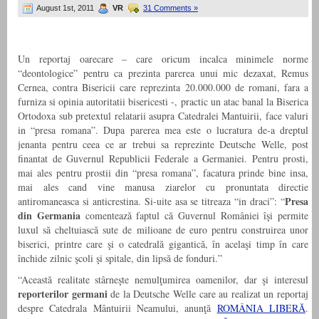
August 1st, 2011
VR
31 Comments »
Un reportaj oarecare – care oricum incalca minimele norme
“deontologice” pentru ca prezinta parerea unui mic dezaxat, Remus
Cernea, contra Bisericii care reprezinta 20.000.000 de romani, fara a
furniza si opinia autoritatii bisericesti -, practic un atac banal la Biserica
Ortodoxa sub pretextul relatarii asupra Catedralei Mantuirii, face valuri
in “presa romana”. Dupa parerea mea este o lucratura de-a dreptul
jenanta pentru ceea ce ar trebui sa reprezinte Deutsche Welle, post
finantat de Guvernul Republicii Federale a Germaniei. Pentru prosti,
mai ales pentru prostii din “presa romana”, facatura prinde bine insa,
mai ales cand vine manusa ziarelor cu pronuntata directie
Presa
antiromaneasca si anticrestina. Si-uite asa se titreaza “in draci”: “
din Germania
comentează faptul că Guvernul României îşi permite
luxul să cheltuiască sute de milioane de euro pentru construirea unor
biserici, printre care şi o catedrală gigantică, în acelaşi timp în care
închide zilnic şcoli şi spitale, din lipsă de fonduri.”
“Această realitate stârneşte nemulţumirea oamenilor, dar şi interesul
reporterilor germani
de la Deutsche Welle care au realizat un reportaj
despre Catedrala Mântuirii Neamului, anunţă
ROMÂNIA LIBERĂ
.