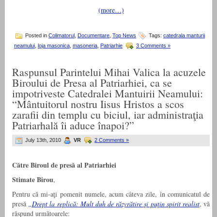
(more…)
Posted in
Colimatorul
,
Documentare
,
Top News
Tags:
catedrala manturii
neamului
,
loja masonica
,
masoneria
,
Patriarhie
3 Comments »
Raspunsul Parintelui Mihai Valica la acuzele
Biroului de Presa al Patriarhiei, ca se
impotriveste Catedralei Mantuirii Neamului:
“Mântuitorul nostru Iisus Hristos a scos
zarafii din templu cu biciul, iar administraţia
Patriarhală îi aduce înapoi?”
July 13th, 2010
VR
2 Comments »
C
ătre Biroul de presă al Patriarhiei
Stimate Birou
,
Pentru că mi-aţi pomenit numele, acum câteva zile, în comunicatul de
presă
„Drept la replică: Mult duh de răzvrătire şi puţin spirit realist
, vă
răspund următoarele: