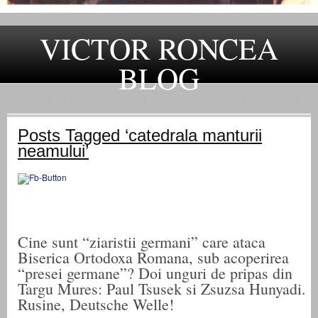
VICTOR RONCEA
BLOG
„ADEVARUL RAMANE, ORICARE AR FI SOARTA SLUJITORILOR SAI" – GH. I. B.
Posts Tagged ‘catedrala manturii
neamului’
Cine sunt “ziaristii germani” care ataca
Biserica Ortodoxa Romana, sub acoperirea
“presei germane”? Doi unguri de pripas din
Targu Mures: Paul Tsusek si Zsuzsa Hunyadi.
Rusine, Deutsche Welle!