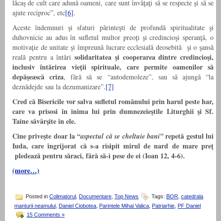
lăcaş de cult care adună oameni, care sunt învăţaţi să se respecte şi să se
ajute reciproc”, etc
[6]
.
Aceste îndemnuri şi sfaturi părinteşti de profundă spiritualitate şi
duhovnicie au adus în sufletul multor preoţi şi credincioşi speranţă, o
motivaţie de unitate şi împreună lucrare ecclesială deosebită şi o şansă
solidaritatea şi cooperarea dintre credincioşi,
reală pentru a întări
inclusiv întărirea vieţii spirituale, care permite oamenilor să
depăşească criza
, fără să se “autodemoleze”, sau să ajungă “la
deznădejde sau la dezumanizare”.
[7]
Cred că Bisericile vor salva sufletul românului prin harul peste har,
care va prisosi în inima lui prin dumnezeieştile Liturghii şi Sf.
Taine săvârşite în ele.
Cine priveşte doar la
repetă gestul lui
“aspectul că se cheltuie bani”
Iuda, care îngrijorat că s-a risipit mirul de nard de mare preţ
pledează pentru săraci, fără să-i pese de ei (Ioan 12, 4-6).
(more…)
Posted in
Colimatorul
,
Documentare
,
Top News
Tags:
BOR
,
catedrala
manturii neamului
,
Daniel Ciobotea
,
Parintele Mihai Valica
,
Patriarhie
,
PF Daniel
15 Comments »