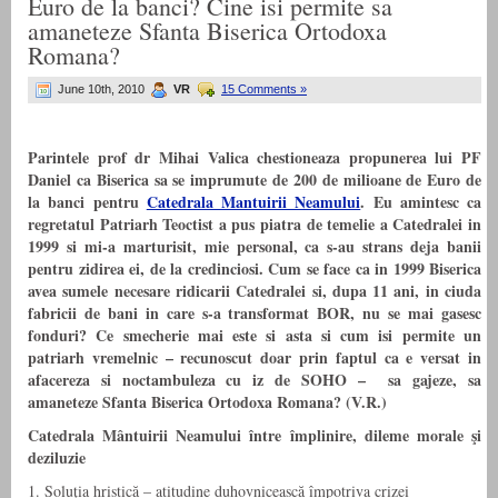
Euro de la banci? Cine isi permite sa
amaneteze Sfanta Biserica Ortodoxa
Romana?
June 10th, 2010
VR
15 Comments »
Parintele prof dr Mihai Valica chestioneaza propunerea lui PF
Daniel ca Biserica sa se imprumute de 200 de milioane de Euro de
la banci pentru
Catedrala Mantuirii Neamului
. Eu amintesc ca
regretatul Patriarh Teoctist a pus piatra de temelie a Catedralei in
1999 si mi-a marturisit, mie personal, ca s-au strans deja banii
pentru zidirea ei, de la credinciosi. Cum se face ca in 1999 Biserica
avea sumele necesare ridicarii Catedralei si, dupa 11 ani, in ciuda
fabricii de bani in care s-a transformat BOR, nu se mai gasesc
fonduri? Ce smecherie mai este si asta si cum isi permite un
patriarh vremelnic – recunoscut doar prin faptul ca e versat in
afacereza si noctambuleza cu iz de SOHO – sa gajeze, sa
amaneteze Sfanta Biserica Ortodoxa Romana?
(V.R.)
Catedrala Mântuirii Neamului între împlinire, dileme morale şi
deziluzie
1. Soluţia hristică – atitudine duhovnicească împotriva crizei