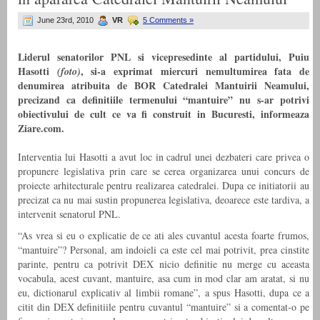
June 23rd, 2010
VR
5 Comments »
Liderul senatorilor PNL si vicepresedinte al partidului, Puiu
Hasotti
, si-a exprimat miercuri nemultumirea fata de
(foto)
denumirea atribuita de BOR Catedralei Mantuirii Neamului,
precizand ca definitiile termenului “mantuire” nu s-ar potrivi
obiectivului de cult ce va fi construit in Bucuresti, informeaza
Ziare.com.
Interventia lui Hasotti a avut loc in cadrul unei dezbateri care privea o
propunere legislativa prin care se cerea organizarea unui concurs de
proiecte arhitecturale pentru realizarea catedralei. Dupa ce initiatorii au
precizat ca nu mai sustin propunerea legislativa, deoarece este tardiva, a
intervenit senatorul PNL.
“As vrea si eu o explicatie de ce ati ales cuvantul acesta foarte frumos,
“mantuire”? Personal, am indoieli ca este cel mai potrivit, prea cinstite
parinte, pentru ca potrivit DEX nicio definitie nu merge cu aceasta
vocabula, acest cuvant, mantuire, asa cum in mod clar am aratat, si nu
eu, dictionarul explicativ al limbii romane”, a spus Hasotti, dupa ce a
citit din DEX definitiile pentru cuvantul “mantuire” si a comentat-o pe