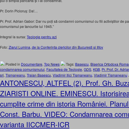
pui o simplă pancartă și l-ai condamnat.
Pr. Dorin Picioruș: Da!…
Pr. Prof. Adrian Gabor: Dar nu poți să condamni comunismul cu fiii activiștilor de par
comunismul pe tancurile lui 1945.”
Integral la sursa:
Teologie pentru azi
Foto:
Ziarul Lumina, de la Conferinta clericilor din Bucuresti si Ilfov
Posted in
Documentare
,
Top News
Tags:
Basescu
,
Biserica Ortodoxa Rom
condamnarea comunismului
,
Facultatea de Teologie
,
GDS
,
KGB
,
Pr. Prof. Dr. Adri
sri
,
Tismaneanu
,
Traian Basescu
,
Vladimir Ilici Tismaneanu
,
Vladimir Tismaneanu
ANTONESCU, ALTFEL (2). Prof. Gh. Buzat
ZIARISTI ONLINE. EMINESCU. Istorisirea 
cumplite crime din istoria României. Planul
Const. Barbu. VIDEO: Condamnarea comu
varianta IICCMER-ICR