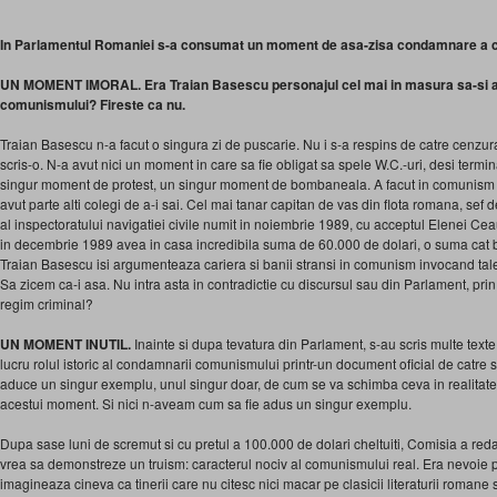
In Parlamentul Romaniei s-a consumat un moment de asa-zisa condamnare a c
UN MOMENT IMORAL. Era Traian Basescu personajul cel mai in masura sa-s
comunismului? Fireste ca nu.
Traian Basescu n-a facut o singura zi de puscarie. Nu i s-a respins de catre cenzur
scris-o. N-a avut nici un moment in care sa fie obligat sa spele W.C.-uri, desi termi
singur moment de protest, un singur moment de bombaneala. A facut in comunism o 
avut parte alti colegi de a-i sai. Cel mai tanar capitan de vas din flota romana, sef d
al inspectoratului navigatiei civile numit in noiembrie 1989, cu acceptul Elenei Ceaus
in decembrie 1989 avea in casa incredibila suma de 60.000 de dolari, o suma cat 
Traian Basescu isi argumenteaza cariera si banii stransi in comunism invocand tale
Sa zicem ca-i asa. Nu intra asta in contradictie cu discursul sau din Parlament, pr
regim criminal?
UN MOMENT INUTIL.
Inainte si dupa tevatura din Parlament, s-au scris multe text
lucru rolul istoric al condamnarii comunismului printr-un document oficial de catre s
aduce un singur exemplu, unul singur doar, de cum se va schimba ceva in realitat
acestui moment. Si nici n-aveam cum sa fie adus un singur exemplu.
Dupa sase luni de scremut si cu pretul a 100.000 de dolari cheltuiti, Comisia a red
vrea sa demonstreze un truism: caracterul nociv al comunismului real. Era nevoie p
imagineaza cineva ca tinerii care nu citesc nici macar pe clasicii literaturii romane 