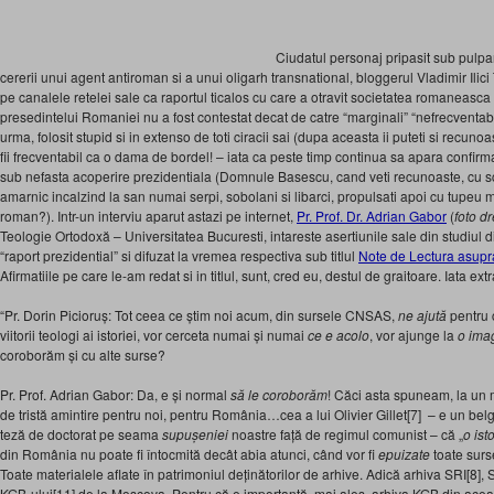
Ciudatul personaj pripasit sub pulp
cererii unui agent antiroman si a unui oligarh transnational, bloggerul Vladimir Ili
pe canalele retelei sale ca raportul ticalos cu care a otravit societatea romaneasca 
presedintelui Romaniei nu a fost contestat decat de catre “marginali” “nefrecventabi
urma, folosit stupid si in extenso de toti ciracii sai (dupa aceasta ii puteti si recunoa
fii frecventabil ca o dama de bordel! – iata ca peste timp continua sa apara confirmar
sub nefasta acoperire prezidentiala (Domnule Basescu, cand veti recunoaste, cu scu
amarnic incalzind la san numai serpi, sobolani si libarci, propulsati apoi cu tupeu m
roman?). Intr-un interviu aparut astazi pe internet,
Pr. Prof. Dr. Adrian Gabor
(
foto d
Teologie Ortodoxă – Universitatea Bucuresti, intareste asertiunile sale din studiul d
“raport prezidential” si difuzat la vremea respectiva sub titlul
Note de Lectura asup
Afirmatiile pe care le-am redat si in titlul, sunt, cred eu, destul de graitoare. Iata ex
“Pr. Dorin Picioruș: Tot ceea ce știm noi acum, din sursele CNSAS,
ne ajută
pentru 
viitorii teologi ai istoriei, vor cerceta numai și numai
ce e acolo
, vor ajunge la
o ima
coroborăm și cu alte surse?
Pr. Prof. Adrian Gabor: Da, e și normal
să le coroborăm
! Căci asta spuneam, la un 
de tristă amintire pentru noi, pentru România…cea a lui Olivier Gillet[7] – e un belgi
teză de doctorat pe seama
supușeniei
noastre față de regimul comunist – că „
o ist
din România nu poate fi întocmită decât abia atunci, când vor fi
epuizate
toate surse
Toate materialele aflate în patrimoniul deținătorilor de arhive. Adică arhiva SRI[8], S
KGB-ului[11] de la Moscova. Pentru că e importantă, mai ales, arhiva KGB din acea