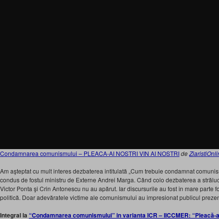
Condamnarea comunismului – PLEACA-AI NOSTRI VIN AI NOSTRI
de
ZiaristiOnl
Am aşteptat cu mult interes dezbaterea intitulată „Cum trebuie condamnat comunis
condus de fostul ministru de Externe Andrei Marga. Când colo dezbaterea a strălucit p
Victor Ponta şi Crin Antonescu nu au apărut. Iar discursurile au fost în mare parte fo
politică. Doar adevăratele victime ale comunismului au impresionat publicul prezen
Integral la
“Condamnarea comunismului” in varianta ICR – IICCMER: “Pleacă-ai n