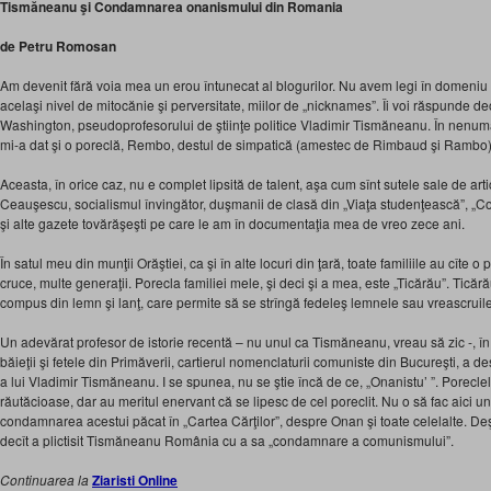
Tismăneanu şi Condamnarea onanismului din Romania
de Petru Romosan
Am devenit fără voia mea un erou întunecat al blogurilor. Nu avem legi în domeniu 
acelaşi nivel de mitocănie şi perversitate, miilor de „nicknames”. Îi voi răspunde 
Washington, pseudoprofesorului de ştiinţe politice Vladimir Tismăneanu. În nenumă
mi-a dat şi o poreclă, Rembo, destul de simpatică (amestec de Rimbaud şi Ramb
Aceasta, în orice caz, nu e complet lipsită de talent, aşa cum sînt sutele sale de ar
Ceauşescu, socialismul învingător, duşmanii de clasă din „Viaţa studenţească”, „Co
şi alte gazete tovărăşeşti pe care le am în documentaţia mea de vreo zece ani.
În satul meu din munţii Orăştiei, ca şi în alte locuri din ţară, toate familiile au cîte 
cruce, multe generaţii. Porecla familiei mele, şi deci şi a mea, este „Ticărău”. Ticără
compus din lemn şi lanţ, care permite să se strîngă fedeleş lemnele sau vreascruil
Un adevărat profesor de istorie recentă – nu unul ca Tismăneanu, vreau să zic -, în
băieţii şi fetele din Primăverii, cartierul nomenclaturii comuniste din Bucureşti, a 
a lui Vladimir Tismăneanu. I se spunea, nu se ştie încă de ce, „Onanistu’ ”. Poreclel
răutăcioase, dar au meritul enervant că se lipesc de cel poreclit. Nu o să fac aici 
condamnarea acestui păcat în „Cartea Cărţilor”, despre Onan şi toate celelalte. Deşi
decît a plictisit Tismăneanu România cu a sa „condamnare a comunismului”.
Continuarea la
Ziaristi Online