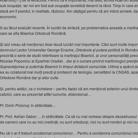
sub ocupație. Iar noi am fost
sub ocupație sovietică
decenii la rând. Timp în care am
dacă am fi pierdut, în realitate, războiul. Am câștigat pentru că
am întors armele
, d
economic.
S-au făcut evaluări recente. În lucrări de sinteză, pe problematica aceasta
a martira
care se afla Biserica Ortodoxă Română.
Și aici vreau să menționez doar două lucrări mai importante. Căci sunt multe imp
domnului Lector Universitar George Enache,
Ortodoxie şi putere politică în Româ
prezintă o serie de studii referitoare la martirajul Bisericii, al unor personalități p
Nicolae Popoviciu al Eparhiei Oradiei…dar și o lucrare privind martirologiul preoți
Supraviețuirea și suferința Bisericii în timpul dictaturii comuniste
. Ultima a apărut d
ea au colaborat mai mulți preoți și profesori de teologie, cercetători la CNSAS, apa
Ortodoxe Române dar și altor culte.
Și, pentru astăzi, ca
o încheiere
– pentru faptul că am menționat anterior unul dintre
catolici, care au prezentat altfel lucrurile,
distorsionat…
Pr. Dorin Picioruș: în străinătate…
Pr. Prof. Adrian Gabor: …în străinătate. Ca să nu mai vorbesc despre
dezastruosul
de oameni care nu au nici credință, nu sunt ortodocși, nici nu sunt români și nici nu s
Nu că n-ar fi trebuit
condamnat
comunismul… Pentru a condamna comunismul nici nu t