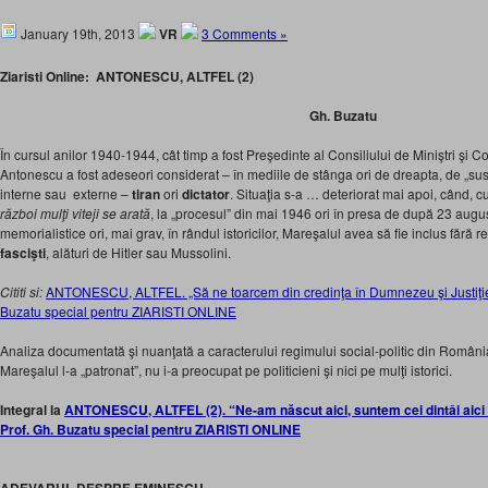
January 19th, 2013
VR
3 Comments »
Ziaristi Online: ANTONESCU, ALTFEL (2)
Gh. Buzatu
În cursul anilor 1940-1944, cât timp a fost Preşedinte al Consiliului de Miniştri şi 
Antonescu a fost adeseori considerat – în mediile de stânga ori de dreapta, de „sus” s
interne sau externe –
tiran
ori
dictator
. Situaţia s-a … deteriorat mai apoi, când, c
război mulţi viteji se arată
, la „procesul” din mai 1946 ori în presa de după 23 augu
memorialistice ori, mai grav, în rândul istoricilor, Mareşalul avea să fie inclus fără r
fascişti
, alături de Hitler sau Mussolini.
Cititi si:
ANTONESCU, ALTFEL. „Să ne toarcem din credinţa în Dumnezeu şi Justiţie d
Buzatu special pentru ZIARISTI ONLINE
Analiza documentată şi nuanţată a caracterului regimului social-politic din Român
Mareşalul l-a „patronat”, nu i-a preocupat pe politicieni şi nici pe mulţi istorici.
Integral la
ANTONESCU, ALTFEL (2). “Ne-am născut aici, suntem cei dintâi aici 
Prof. Gh. Buzatu special pentru ZIARISTI ONLINE