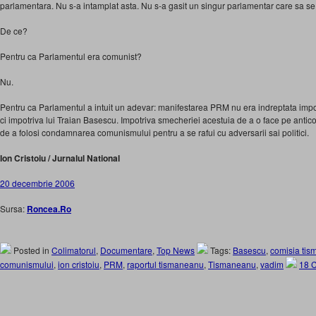
parlamentara. Nu s-a intamplat asta. Nu s-a gasit un singur parlamentar care sa se
De ce?
Pentru ca Parlamentul era comunist?
Nu.
Pentru ca Parlamentul a intuit un adevar: manifestarea PRM nu era indreptata imp
ci impotriva lui Traian Basescu. Impotriva smecheriei acestuia de a o face pe antico
de a folosi condamnarea comunismului pentru a se rafui cu adversarii sai politici.
Ion Cristoiu / Jurnalul National
20 decembrie 2006
Sursa:
Roncea.Ro
Posted in
Colimatorul
,
Documentare
,
Top News
Tags:
Basescu
,
comisia ti
comunismului
,
ion cristoiu
,
PRM
,
raportul tismaneanu
,
Tismaneanu
,
vadim
18 