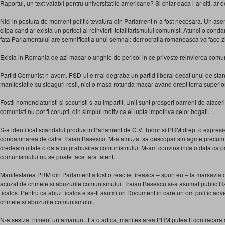
Raportul, un text valabil pentru universitatile americane? Si chiar daca l-ar citi, ar
Nici in postura de moment politic tevatura din Parlament n-a fost necesara. Un 
clipa cand ar exista un pericol al reinvierii totalitarismului comunist. Atunci o conda
fata Parlamentului are semnificatia unui semnal: democratia romaneasca va face zi
Exista in Romania de azi macar o unghie de pericol in ce priveste reinvierea comu
Partid Comunist n-avem. PSD-ul e mai degraba un partid liberal decat unul de stang
manifestatie cu steaguri rosii, nici o masa rotunda macar avand drept tema superi
Fostii nomenclaturisti si securisti s-au impartit. Unii sunt prosperi oameni de afaceri, 
comunisti nu pot fi corupti, din simplul motiv ca ei lupta impotriva celor bogati.
S-a identificat scandalul produs in Parlament de C.V. Tudor si PRM drept o expresi
condamnarea de catre Traian Basescu. M-a amuzat sa descopar sintagme precum zva
credeam uitate o data cu prabusirea comunismului. M-am convins inca o data ca
comunismului nu se poate face fara talent.
Manifestarea PRM din Parlament a fost o reactie fireasca – spun eu – la marsavia d
acuzat de crimele si abuzurile comunismului. Traian Basescu si-a asumat public R
ticalos. Pentru ca abuz ticalos e sa-ti asumi un Document in care un om politic adve
crimele si abuzurile comunismului.
N-a sesizat nimeni un amanunt. La o adica, manifestarea PRM putea fi contracarata