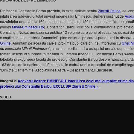
ADEVARUL DESPRE EMINESCU
Profesorul Constantin Barbu prezinta, in exclusivitate pentru
Ziaristi Online
, noi co
infatisarea adevarului total privind moartea lui Eminescu, demers sustinut de
Asoci
nazuintelor enuntate la 160 de ani de la nastere si 120 de ani de la uciderea gand
(vedeti
Mihai-Eminescu.Ro
). Constantin Barbu, discipol si continuator al proiectelo
Constantin Noica, urmeaza sa publice 12 volume care concretizeaza, cu dovezi de n
cumplite crime din istoria Romaniei”, plan editorial pe care il punem azi la dispozitie 
Online
. Anuntam pe aceasta cale si proxima publicare online, impreuna cu
Civic M
de Interdictie Mihail Eminescu
”, a actelor medicale si a autopsiei urmate dupa uci
roman, inscrisuri cuprinse in facsimil in lucrarea filosofului Constantin Barbu “
Memo
totodata si expunerea facuta de profesorul Constantin Barbu despre “
Memorialul M
163 de ani de la nasterea lui Eminescu, in cadrul unei manifestari de exceptie org
“Dimitrie Cantemir” si Asociatiunea Astra – Despartamantul Bucuresti.
Integral la
Adevarul despre EMINESCU. Istorisirea celei mai cumplite crime din 
profesorului Constantin Barbu. EXCLUSIV Ziaristi Online »
VIDEO