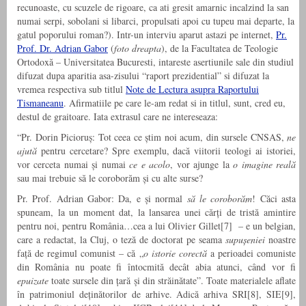
recunoaste, cu scuzele de rigoare, ca ati gresit amarnic incalzind la san
numai serpi, sobolani si libarci, propulsati apoi cu tupeu mai departe, la
gatul poporului roman?). Intr-un interviu aparut astazi pe internet,
Pr.
Prof. Dr. Adrian Gabor
(
foto dreapta
), de la Facultatea de Teologie
Ortodoxă – Universitatea Bucuresti, intareste asertiunile sale din studiul
difuzat dupa aparitia asa-zisului “raport prezidential” si difuzat la
vremea respectiva sub titlul
Note de Lectura asupra Raportului
Tismaneanu
. Afirmatiile pe care le-am redat si in titlul, sunt, cred eu,
destul de graitoare. Iata extrasul care ne intereseaza:
“Pr. Dorin Picioruș: Tot ceea ce știm noi acum, din sursele CNSAS,
ne
ajută
pentru cercetare? Spre exemplu, dacă viitorii teologi ai istoriei,
vor cerceta numai și numai
ce e acolo
, vor ajunge la
o imagine reală
sau mai trebuie să le coroborăm și cu alte surse?
Pr. Prof. Adrian Gabor: Da, e și normal
să le coroborăm
! Căci asta
spuneam, la un moment dat, la lansarea unei cărți de tristă amintire
pentru noi, pentru România…cea a lui Olivier Gillet[7] – e un belgian,
care a redactat, la Cluj, o teză de doctorat pe seama
supușeniei
noastre
față de regimul comunist – că „
o istorie corectă
a perioadei comuniste
din România nu poate fi întocmită decât abia atunci, când vor fi
epuizate
toate sursele din țară și din străinătate”. Toate materialele aflate
în patrimoniul deținătorilor de arhive. Adică arhiva SRI[8], SIE[9],