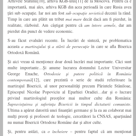
Arhivele Statului[10], arhiva KGB-ului[11] de la Moscova. Pentru că e
importantă, mai ales, arhiva KGB din acea perioadă în care Rusia avea
țări sub ocupație. Iar noi am fost
sub ocupație sovietică
decenii la rând.
Timp în care am plătit un tribut
mai mare
decât dacă am fi pierdut, în
realitate, războiul. Am câștigat pentru că
am întors armele
, dar am
pierdut din punct de vedere economic.
S-au făcut evaluări recente. În lucrări de sinteză, pe problematica
aceasta
a martirajului
și
a stării de persecuție
în care se afla Biserica
Ortodoxă Română.
Și aici vreau să menționez doar două lucrări mai importante. Căci sunt
multe importante…Și anume lucrarea domnului Lector Universitar
George Enache,
Ortodoxie şi putere politică în România
contemporană
[12], care prezintă o serie de studii referitoare la
martirajul Bisericii, al unor personalități precum Părintele Stăniloae,
Episcopul Nicolae Popoviciu al Eparhiei Oradiei…dar și o lucrare
privind martirologiul preoților mai multor culte din România:
Supraviețuirea și suferința Bisericii în timpul dictaturii comuniste
.
Ultima a apărut datorită unei finanțări germane și la ea au colaborat mai
mulți preoți și profesori de teologie, cercetători la CNSAS, aparținând
nu numai Bisericii Ortodoxe Române dar și altor culte.
Și, pentru astăzi, ca
o încheiere
– pentru faptul că am menționat