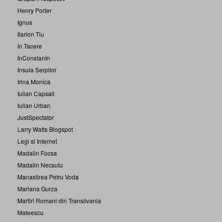
Henry Porter
Ignus
Ilarion Tiu
In Tacere
InConstanIn
Insula Serpilor
Irina Monica
Iulian Capsali
Iulian Urban
JustSpectator
Larry Watts Blogspot
Legi si Internet
Madalin Focsa
Madalin Necsutu
Manastirea Petru Voda
Mariana Gurza
Martiri Romani din Transilvania
Mateescu