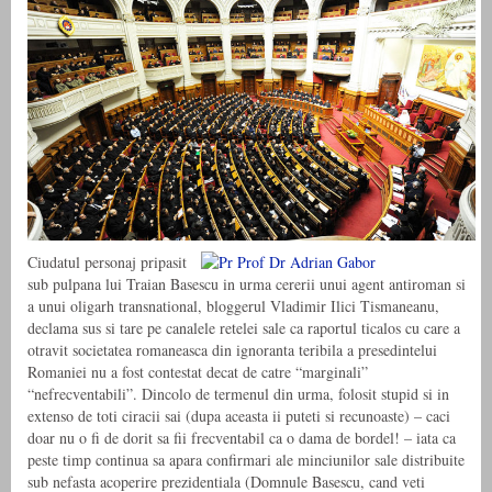
Ciudatul personaj pripasit
sub pulpana lui Traian Basescu in urma cererii unui agent antiroman si
a unui oligarh transnational, bloggerul Vladimir Ilici Tismaneanu,
declama sus si tare pe canalele retelei sale ca raportul ticalos cu care a
otravit societatea romaneasca din ignoranta teribila a presedintelui
Romaniei nu a fost contestat decat de catre “marginali”
“nefrecventabili”. Dincolo de termenul din urma, folosit stupid si in
extenso de toti ciracii sai (dupa aceasta ii puteti si recunoaste) – caci
doar nu o fi de dorit sa fii frecventabil ca o dama de bordel! – iata ca
peste timp continua sa apara confirmari ale minciunilor sale distribuite
sub nefasta acoperire prezidentiala (Domnule Basescu, cand veti