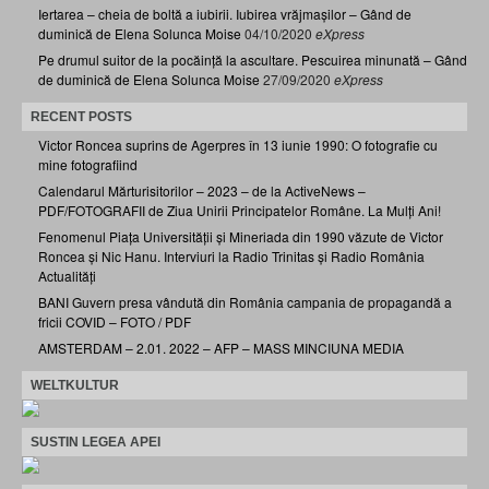
Iertarea – cheia de boltă a iubirii. Iubirea vrăjmașilor – Gând de
duminică de Elena Solunca Moise
04/10/2020
eXpress
Pe drumul suitor de la pocăință la ascultare. Pescuirea minunată – Gând
de duminică de Elena Solunca Moise
27/09/2020
eXpress
RECENT POSTS
Victor Roncea suprins de Agerpres în 13 iunie 1990: O fotografie cu
mine fotografiind
Calendarul Mărturisitorilor – 2023 – de la ActiveNews –
PDF/FOTOGRAFII de Ziua Unirii Principatelor Române. La Mulți Ani!
Fenomenul Piața Universității și Mineriada din 1990 văzute de Victor
Roncea și Nic Hanu. Interviuri la Radio Trinitas și Radio România
Actualități
BANI Guvern presa vândută din România campania de propagandă a
fricii COVID – FOTO / PDF
AMSTERDAM – 2.01. 2022 – AFP – MASS MINCIUNA MEDIA
WELTKULTUR
SUSTIN LEGEA APEI