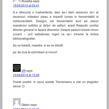
Rusalka
says:
15/04/2014 at 03:41
S-a strecurat o inadvertenta, deci sa-i dam cezarului ce-i al
cezarului: măestrul plesu a impartit lumea in frecventabili si
nefrecventabili. Desigur, cei frecventabili sunt pe placul
maestrului suthitor si dirijor de edituri, acest Rasputin cordial
director general la Apaca dilemelor. Despre pasiuni bizare niciun
cuvant – unii salbaticesc ingeri ca sa-i inhame la brisca
bibliocretografiei.
Sa ne traiesti, maestre, si sa ne dilesti!
ps: de ziua ta schimbam si imnul!!
VR
says:
15/04/2014 at 15:29
Foarte posibil. In cazul acesta Tismaneanu e clar un plagiator
veros! 🙂
Gabor
says:
20/04/2014 at 16:05