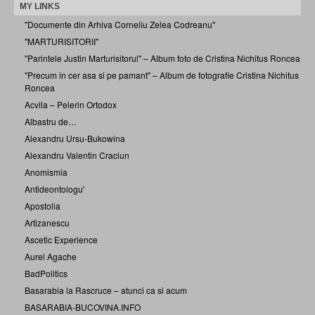
MY LINKS
"Documente din Arhiva Corneliu Zelea Codreanu"
"MARTURISITORII"
"Parintele Justin Marturisitorul" – Album foto de Cristina Nichitus Roncea
"Precum in cer asa si pe pamant" – Album de fotografie Cristina Nichitus
Roncea
Acvila – Pelerin Ortodox
Albastru de…
Alexandru Ursu-Bukowina
Alexandru Valentin Craciun
Anomismia
Antideontologu'
Apostolia
Artizanescu
Ascetic Experience
Aurel Agache
BadPolitics
Basarabia la Rascruce – atunci ca si acum
BASARABIA-BUCOVINA.INFO