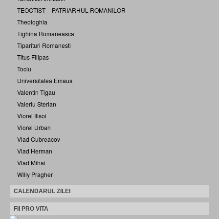
TEOCTIST – PATRIARHUL ROMANILOR
Theologhia
Tighina Romaneasca
Tiparituri Romanesti
Titus Filipas
Tociu
Universitatea Emaus
Valentin Tigau
Valeriu Sterian
Viorel Ilisoi
Viorel Urban
Vlad Cubreacov
Vlad Herman
Vlad Mihai
Willy Pragher
CALENDARUL ZILEI
FII PRO VITA