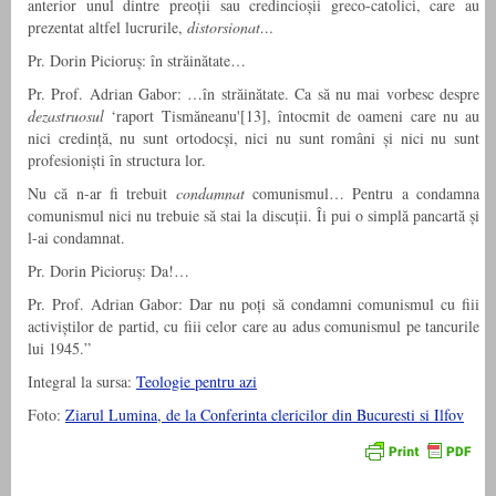
anterior unul dintre preoții sau credincioșii greco-catolici, care au
prezentat altfel lucrurile,
distorsionat…
Pr. Dorin Picioruș: în străinătate…
Pr. Prof. Adrian Gabor: …în străinătate. Ca să nu mai vorbesc despre
dezastruosul
‘raport Tismăneanu'[13], întocmit de oameni care nu au
nici credință, nu sunt ortodocși, nici nu sunt români și nici nu sunt
profesioniști în structura lor.
Nu că n-ar fi trebuit
condamnat
comunismul… Pentru a condamna
comunismul nici nu trebuie să stai la discuții. Îi pui o simplă pancartă și
l-ai condamnat.
Pr. Dorin Picioruș: Da!…
Pr. Prof. Adrian Gabor: Dar nu poți să condamni comunismul cu fiii
activiștilor de partid, cu fiii celor care au adus comunismul pe tancurile
lui 1945.”
Integral la sursa:
Teologie pentru azi
Foto:
Ziarul Lumina, de la Conferinta clericilor din Bucuresti si Ilfov