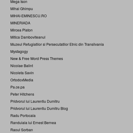
Mega Ison
Mihai Ghimpu
MIHAI-EMINESCU.RO
MINERIADA
Mircea Platon
Mitica Damboviteanul
Muzeul Refugiatilor si Persecutatilor Etnic din Transilvania
Mystagogy
New & Free Word Press Themes
Nicolae Balint
Nicoleta Savin
OrtodoxMedia
Pa.ce.pa
Peter Hitchens
Pridvorul lui Laurentiu Dumitru
Pridvorul lui Laurentiu Dumitru Blog
Radu Portocala
Randuiala lui Ernest Bernea
Raoul Sorban