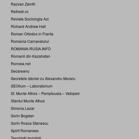
Razvan Zamfir
Refresh.ro
Revista Sociologia Azi
Richard Andrew Hall
Roman Ortodox in Franta
Romania Carnavalului
ROMANIA-RUSIA.INFO
Romanii din Kazahstan
Roncea.net
Secareanu
Secretele istoriei cu Alexandru Moraru
SEOlium – Laboratorium
Sf. Munte Athos – Pemptousia – Vatoped
Sfantul Munte Athos
Simona Lazar
Sorin Bogdan
Sorin Rosca Stanescu
Spirit Romanesc
Tanchistii Invizibili