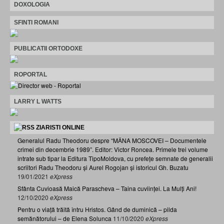
DOXOLOGIA
SFINTI ROMANI
PUBLICATII ORTODOXE
ROPORTAL
LARRY L WATTS
ZIARISTI ONLINE
Generalul Radu Theodoru despre “MÂNA MOSCOVEI – Documentele
crimei din decembrie 1989”. Editor: Victor Roncea. Primele trei volume
intrate sub tipar la Editura TipoMoldova, cu prefețe semnate de generalii
scriitori Radu Theodoru și Aurel Rogojan și istoricul Gh. Buzatu
19/01/2021
eXpress
Sfânta Cuvioasă Maică Parascheva – Taina cuviinței. La Mulți Ani!
12/10/2020
eXpress
Pentru o viață trăită întru Hristos. Gând de duminică – pilda
semănătorului – de Elena Solunca
11/10/2020
eXpress