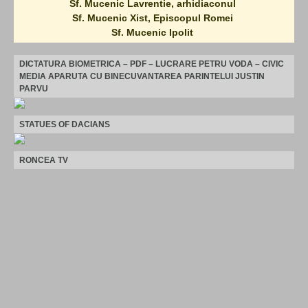
Sf. Mucenic Lavrentie, arhidiaconul
Sf. Mucenic Xist, Episcopul Romei
Sf. Mucenic Ipolit
DICTATURA BIOMETRICA – PDF – LUCRARE PETRU VODA – CIVIC
MEDIA APARUTA CU BINECUVANTAREA PARINTELUI JUSTIN
PARVU
STATUES OF DACIANS
RONCEA TV