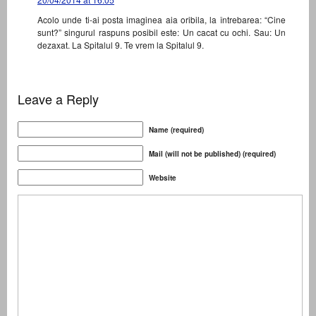
Acolo unde ti-ai posta imaginea aia oribila, la întrebarea: “Cine
sunt?” singurul raspuns posibil este: Un cacat cu ochi. Sau: Un
dezaxat. La Spitalul 9. Te vrem la Spitalul 9.
Leave a Reply
Name (required)
Mail (will not be published) (required)
Website