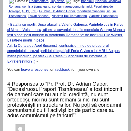
Posted in
Documentare
,
Top News
Tags:
Basescu
,
Biserica Ortodoxa
Romana
,
comisia tismaneanu
,
condamnarea comunismului
,
Facultatea de
Teologie
,
GDS
,
KGB
,
Pr. Prof. Dr. Adrian Gabor
,
raportul tismaneanu
,
sie
,
sri
,
Tismaneanu
,
Traian Basescu
,
Vladimir Ilici Tismaneanu
,
Vladimir Tismaneanu
«
Batalia cu mortii. Dupa atacul la Valeriu Gafencu, Parintele Justin Parvu
si Mircea Vulcanescu, aflam ca savantul de talie mondiala George Manu a
fost blocat post-mortem la Academia Romana tot de Institutul Elie Wiesel.
Lasati-ne mortii in pace!
Azi, la Curtea de Apel Bucuresti, contrazis din nou de procurorul
completului in cazul partidului ilegal(ist) Forta Civica a lui MRU. Au pus
mana procurorii pe tara? Sau “alesii” Serviciului de Informatii al
Extraterestrilor? :)
»
You can
leave a response
, or
trackback
from your own site.
4 Responses to “Pr. Prof. Dr. Adrian Gabor:
“Dezastruosul ‘raport Tismăneanu’ a fost întocmit
de oameni care nu au nici credință, nu sunt
ortodocși, nici nu sunt români și nici nu sunt
profesioniști în structura lor. Nu poți să condamni
comunismul cu fiii activiștilor de partid care au
adus comunismul pe tancuri””