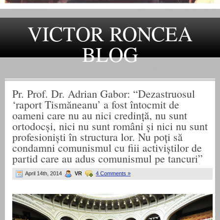
VICTOR RONCEA
BLOG
„ADEVARUL RAMANE, ORICARE AR FI SOARTA SLUJITORILOR SAI" – GH. I. B.
Pr. Prof. Dr. Adrian Gabor: “Dezastruosul
‘raport Tismăneanu’ a fost întocmit de
oameni care nu au nici credință, nu sunt
ortodocși, nici nu sunt români și nici nu sunt
profesioniști în structura lor. Nu poți să
condamni comunismul cu fiii activiștilor de
partid care au adus comunismul pe tancuri”
April 14th, 2014
VR
4 Comments »