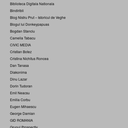
Biblioteca Digitala Nationala
Bindiribli
Blog Nistru Prut – Istoricul de Veghe
Blogul lui Donkeypapuas
Bogdan Stanciu
Camelia Tabacu
CIVIC MEDIA
Cristian Botez
Cristina Nichitus Roncea
Dan Tanasa
Diakonima
Dinu Lazar
Dorin Tudoran
Emil Neacsu
Emilia Corbu
Eugen Mihaescu
George Damian
GID ROMANIA
Grupul Prospectiv