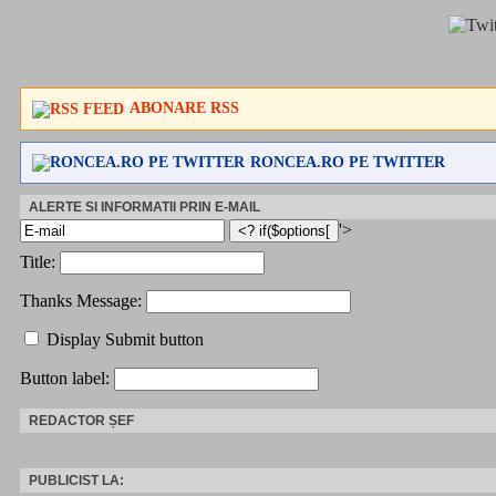
ABONARE RSS
RONCEA.RO PE TWITTER
ALERTE SI INFORMATII PRIN E-MAIL
'>
Title:
Thanks Message:
Display Submit button
Button label:
REDACTOR ȘEF
PUBLICIST LA: