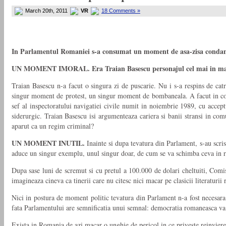
March 20th, 2011
VR
18 Comments »
In Parlamentul Romaniei s-a consumat un moment de asa-zisa conda
UN MOMENT IMORAL. Era Traian Basescu personajul cel mai in masu
Traian Basescu n-a facut o singura zi de puscarie. Nu i s-a respins de cat
singur moment de protest, un singur moment de bombaneala. A facut in comuni
sef al inspectoratului navigatiei civile numit in noiembrie 1989, cu acce
siderurgic. Traian Basescu isi argumenteaza cariera si banii stransi in co
aparut ca un regim criminal?
UN MOMENT INUTIL.
Inainte si dupa tevatura din Parlament, s-au scri
aduce un singur exemplu, unul singur doar, de cum se va schimba ceva in r
Dupa sase luni de scremut si cu pretul a 100.000 de dolari cheltuiti, Comi
imagineaza cineva ca tinerii care nu citesc nici macar pe clasicii literaturii
Nici in postura de moment politic tevatura din Parlament n-a fost necesara
fata Parlamentului are semnificatia unui semnal: democratia romaneasca va 
Exista in Romania de azi macar o unghie de pericol in ce priveste reinvie