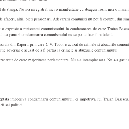
de stanga. Nu s-a inregistrat nici o manifestatie cu steaguri rosii, nici o mas
de afaceri, altii, bieti pensionari. Adevaratii comunisti nu pot fi corupti, din si
t o expresie a rezistentei comunismului la condamnarea de catre Traian Bases
ta ca pana si condamnarea comunismului nu se poate face fara talent.
rsavia din Raport, prin care C.V. Tudor e acuzat de crimele si abuzurile comun
tic adversar e acuzat de a fi partas la crimele si abuzurile comunismului.
acarata de catre majoritatea parlamentara. Nu s-a intamplat asta. Nu s-a gasit 
ptata impotriva condamnarii comunismului, ci impotriva lui Traian Basescu. 
i sai politici.