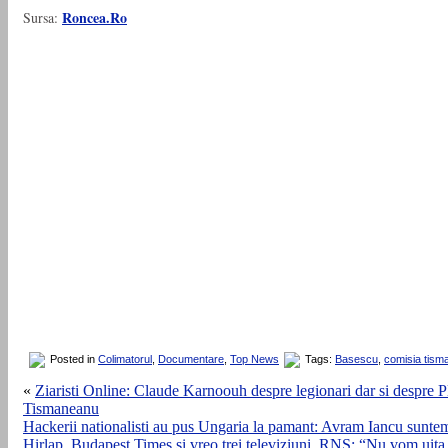
Roncea.Ro
Sursa:
Posted in
Colimatorul
,
Documentare
,
Top News
Tags:
Basescu
,
comisia tism
«
Ziaristi Online: Claude Karnoouh despre legionari dar si despre P
Tismaneanu
Hackerii nationalisti au pus Ungaria la pamant: Avram Iancu sunte
Hirlap, Budapest Times si vreo trei televiziuni. RNS: “Nu vom uita ş