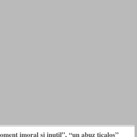
ent imoral si inutil”, “un abuz ticalos”