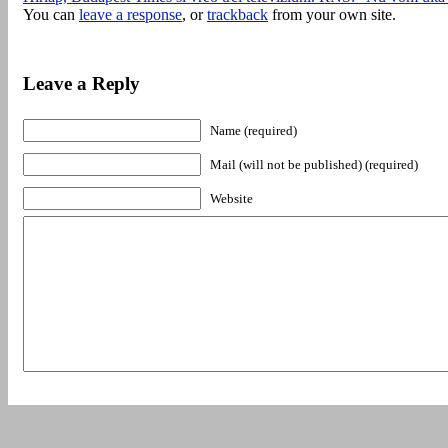
You can
leave a response
, or
trackback
from your own site.
Leave a Reply
Name (required)
Mail (will not be published) (required)
Website