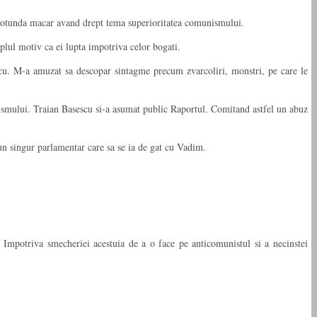
a rotunda macar avand drept tema superioritatea comunismului.
mplul motiv ca ei lupta impotriva celor bogati.
cu. M-a amuzat sa descopar sintagme precum zvarcoliri, monstri, pe care le
ismului. Traian Basescu si-a asumat public Raportul. Comitand astfel un abuz
un singur parlamentar care sa se ia de gat cu Vadim.
Impotriva smecheriei acestuia de a o face pe anticomunistul si a necinstei