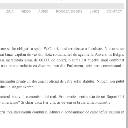
ZIUA
VIDEO
AUDIO
RONCEA BOOKS
LINKS
CONTACT
are sa fie obligat sa spele W.C.-uri, desi terminase o facultate. N-a avut un
i tanar capitan de vas din flota romana, sef de agentie la Anvers, in Belgia,
 casa incredibila suma de 60.000 de dolari, o suma cat bugetul unui combinat
a asta in contradictie cu discursul sau din Parlament, prin care comunismul a
unismului printr-un document oficial de catre seful statului. Nimeni n-a putut
adus un singur exemplu.
racterul nociv al comunismului real. Era nevoie pentru asta de un Raport? Isi
le americane? Si chiar daca l-ar citi, ar deveni ei brusc anticomunisti?
rii totalitarismului comunist. Atunci o condamnare de catre seful statului in