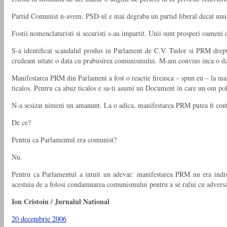
Partid Comunist n-avem. PSD-ul e mai degraba un partid liberal decat unul 
Fostii nomenclaturisti si securisti s-au impartit. Unii sunt prosperi oameni 
S-a identificat scandalul produs in Parlament de C.V. Tudor si PRM drep
credeam uitate o data cu prabusirea comunismului. M-am convins inca o da
Manifestarea PRM din Parlament a fost o reactie fireasca – spun eu – la ma
ticalos. Pentru ca abuz ticalos e sa-ti asumi un Document in care un om poli
N-a sesizat nimeni un amanunt. La o adica, manifestarea PRM putea fi contr
De ce?
Pentru ca Parlamentul era comunist?
Nu.
Pentru ca Parlamentul a intuit un adevar: manifestarea PRM nu era indre
acestuia de a folosi condamnarea comunismului pentru a se rafui cu adversari
Ion Cristoiu / Jurnalul National
20 decembrie 2006