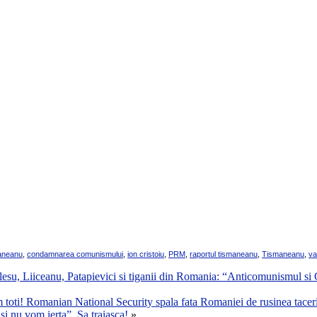
aneanu
,
condamnarea comunismului
,
ion cristoiu
,
PRM
,
raportul tismaneanu
,
Tismaneanu
,
va
lesu, Liiceanu, Patapievici si tiganii din Romania: “Anticomunismul si G
m toti! Romanian National Security spala fata Romaniei de rusinea tac
i nu vom ierta”. Sa traiasca!
»