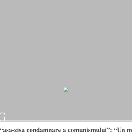
G
“asa-zisa condamnare a comunismului”: “Un mom