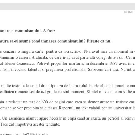
HOME
mnare a comunismului. A fost:
ra sa-si asume condamnarea comunismului? Fireste ca nu.
re cenzura o singura carte, pentru ca n-a scris-o. N-a avut nici un moment in c
sm o cariera stralucita, de care n-au avut parte alti colegi de a-i sai. Cel ma
ptul Elenei Ceausescu. Potrivit propriilor marturii, in decembrie 1989 avea in
munism invocand talentul si pregatirea profesionala. Sa zicem ca-i asa. Nu intr
s multe texte fade avand drept ipoteza de lucru rolul istoric al condamnarii com
ealitatea romaneasca de azi gratie acestui moment. Si nici n-aveam cum sa fie 
sia a redactat un text de 600 de pagini care vrea sa demonstreze un truism: ca
 romane se vor precipita sa citeasca Raportul, un text valabil pentru universitati
. Un asemenea mamut apare necesar in clipa cand ar exista un pericol al reinvie
face zid impotriva acestei tendinte.
rea comunismului? Nici vorba.