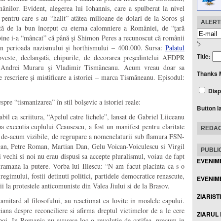
ânilor. Evident, alegerea lui Iohannis, care a spulberat la nivel
pentru care s-au “halit” atâtea milioane de dolari de la Soros şi
ALERTE
 de la bun început cu eterna calomniere a României, de “ţară
bine i-a “mâncat” că până şi Shimon Peres a recunoscut că românii
'>
în perioada nazismului şi horthismului – 400.000. Sursa:
Palatul
Title:
veste, declanşată, chipurile, de decorarea preşedintelui AFDPR
de Andrei Muraru şi Vladimir Tismăneanu. Acum vreau doar sa
Thanks 
 rescriere şi mistificare a istoriei – marca Tismăneanu. Episodul:
Disp
spre “tismanizarea” în stil bolşevic a istoriei reale:
Button l
il ca scriitura, “Apelul catre lichele”, lansat de Gabriel Liiceanu
 executia cuplului Ceausescu, a fost un manifest pentru claritate
REDAC
, de-acum vizibile, de regrupare a nomenclaturii sub flamura FSN-
can, Petre Roman, Martian Dan, Gelu Voican-Voiculescu si Virgil
PUBLIC
echi si noi nu erau dispusi sa accepte pluralismul, voiau de fapt
EVENIM
ramana la putere. Vorba lui Iliescu: “N-am facut placinta ca s-o
regimului, fostii detinuti politici, partidele democratice renascute,
EVENIME
ntii la protestele anticomuniste din Valea Jiului si de la Brasov.
ZIARIST
amitard al filosofului, au reactionat ca lovite in moalele capului.
ciana despre reconciliere si afirma dreptul victimelor de a le cere
ZIARUL
apoi. In Romania nu avusese loc o revolutie de catifea, precum in