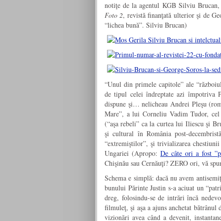
notiţe de la agentul KGB Silviu Brucan, 
Foto 2
, revistă finanţată ulterior şi de 
“lichea bună”. Silviu Brucan)
“Unul din primele capitole” ale “războiul
de tipul celei îndreptate azi împotriva
dispune şi… nelicheau Andrei Pleşu (rom,
Mare”, a lui Corneliu Vadim Tudor, cel c
(“aşa rebeli” ca la curtea lui Iliescu şi 
şi cultural în România post-decembrist
“extremiştilor”, şi trivializarea chestiun
Ungariei (Apropo:
De câte ori a fost ”
Chişinău sau Cernăuţi? ZERO ori, vă spu
Schema e simplă: dacă nu avem antisemiţi,
bunului Părinte Justin s-a aciuat un “patr
dreg, folosindu-se de intrări încă nedevo
filmuleţ, şi aşa a ajuns anchetat bătrânu
vizionări avea când a devenit, instanta