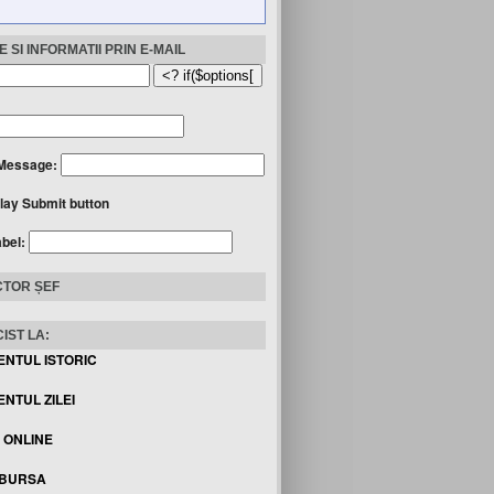
 SI INFORMATII PRIN E-MAIL
Message:
lay Submit button
abel:
TOR ȘEF
IST LA:
ENTUL ISTORIC
NTUL ZILEI
I ONLINE
 BURSA