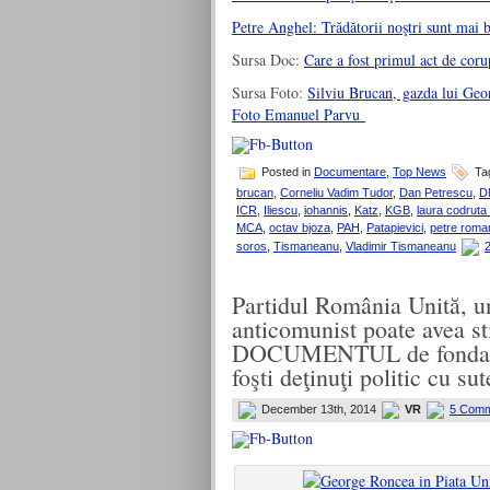
Petre Anghel: Trădătorii noştri sunt mai 
Sursa Doc:
Care a fost primul act de coru
Sursa Foto:
Silviu Brucan, gazda lui Geo
Foto Emanuel Parvu
Posted in
Documentare
,
Top News
Ta
brucan
,
Corneliu Vadim Tudor
,
Dan Petrescu
,
D
ICR
,
Iliescu
,
iohannis
,
Katz
,
KGB
,
laura codruta
MCA
,
octav bjoza
,
PAH
,
Patapievici
,
petre roma
soros
,
Tismaneanu
,
Vladimir Tismaneanu
Partidul România Unită, un
anticomunist poate avea sti
DOCUMENTUL de fondare a
foşti deţinuţi politic cu su
December 13th, 2014
VR
5 Comm