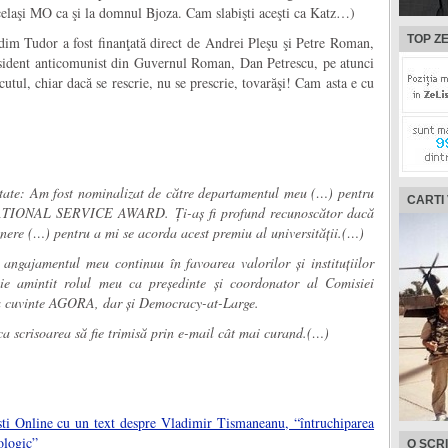
celaşi MO ca şi la domnul Bjoza. Cam slabişti aceşti ca Katz…)
TOP ZE
im Tudor a fost finanţată direct de Andrei Pleşu şi Petre Roman,
isident anticomunist din Guvernul Roman, Dan Petrescu, pe atunci
ecutul, chiar dacă se rescrie, nu se prescrie, tovarăşi! Cam asta e cu
tate: Am fost nominalizat de către departamentul meu (…) pentru
CARTI
TIONAL SERVICE AWARD. Ți-aș fi profund recunoscător dacă
ținere (…) pentru a mi se acorda acest premiu al universității.(…)
 angajamentul meu continuu în favoarea valorilor și instituțiilor
ie amintit rolul meu ca președinte și coordonator al Comisiei
va cuvinte AGORA, dar și Democracy-at-Large.
 ca scrisoarea să fie trimisă prin e-mail cât mai curand.(…)
sti Online cu un text despre Vladimir Tismaneanu, “întruchiparea
eologic”
O SCR