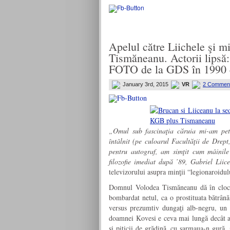
Apelul către Liichele şi mi
Tismăneanu. Actorii lips
FOTO de la GDS în 1990 c
January 3rd, 2015
VR
2 Commen
„Omul sub fascinaţia căruia mi-am pet
întâlnit (pe culoarul Facultăţii de Drept
pentru autograf, am simţit cum mâinile
filozofie imediat după ’89, Gabriel Liice
televizorului asupra minţii “legionaroidu
Domnul Volodea Tismăneanu dă în clocot
bombardat netul, ca o prostituata bătrân
versus prezumtiv dungaţi alb-negru, un 
doamnei Kovesi e ceva mai lungă decât a Se
şi piticii de grădină, cu sarmaua-n gură,