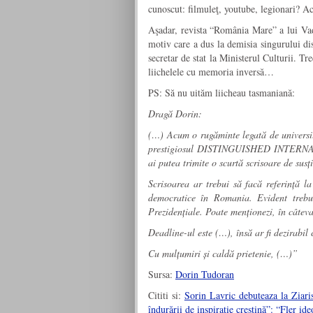
cunoscut: filmuleţ, youtube, legionari? A
Aşadar, revista “România Mare” a lui Vad
motiv care a dus la demisia singurului d
secretar de stat la Ministerul Culturii. Tr
liichelele cu memoria inversă…
PS: Să nu uităm liicheau tasmaniană:
Dragă Dorin:
(…) Acum o rugăminte legată de universi
prestigiosul DISTINGUISHED INTERNA
ai putea trimite o scurtă scrisoare de sus
Scrisoarea ar trebui să facă referință la
democratice în Romania. Evident trebu
Prezidențiale. Poate menționezi, în câte
Deadline-ul este (…), îns
ă
ar fi dezirabil
Cu mulțumiri și caldă prietenie, (…)”
Sursa:
Dorin Tudoran
Cititi si:
Sorin Lavric debuteaza la Ziari
îndurării de inspiraţie creştină”: “Fler id