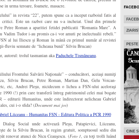
ese in urma teroare, foamete, masacre.
FACEB
lului” in revista “22”, putem spune ca a inceput razboiul fatis al
FACE
or critici. Este un razboi care nu s-a incheiat. Unul din primele
tre Petre Roman a aparitiei fetidei publicatii “Romania Mare”. A
ZIARIS
u Vadim Tudor i-au promis ca-i vor amuti pe inelectualii rebeli.”
FSN al lui Iliescu şi Roman în mână cu primul număr al revistei
PESTE
ţii-fluviu semnate de “licheaua bună” Silviu Brucan)
ur, autorul: trolul tasmanian aka
Paduchele Tismăneanu
.
iliului Frontului Salvării Naţionale” – conducători, aceiaşi numiţi
scu, Silviu Brucan, Petre Roman, Martian Dan, Gelu Voican-
tc, etc, Andrei Pleşu, nicidecum o lichea a FSN-ului aceloraşi
 1990 (!) prin care transferă întreg patrimoniul celei mai bogate
R – editurii Humanitas, unde este îndirectorat nelicheau Gabriel
les, cui i-o sfida? (
Document mai jos
)
 Dialog Social unde activează Pleşu, Patapievici, Liiceanu,
şte de la Silviu Brucan, în regim gratuit, somptuosul sediu din
CINE 
spăt renovat atunci de Nicu Ceauşescu. (
Foto 1
, cu toţi trolli luând