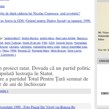
buni
pţie de după căderea lui Nicolae Ceauşescu, zisă revoluţie?
rge Soros la GDS (Grupul pentru Dialog Social) in ianuarie 1990.
gs:
"antisemitism"
,
Andrei Muraru
,
andrei plesu
,
Apel catre lichele
,
Basescu
,
NA
,
dorin Tudoran
,
După 25 de ani
,
FSN
,
GDS
,
George Soros
,
Humanitas
,
 kovesi
,
Liiceanu
,
Liicheanu
,
manastirea petru voda
,
marco maximilian katz
,
n
,
Plesu
,
PRM
,
Revista 22
,
Romania Mare
,
Silviu Brucan
,
Sorin Lavric
,
2 Comments »
UNIUN
 proiect ratat. Dovada că un partid politic
pulată lustraţia în Statut.
 partidul Totul Pentru Ţară semnat de
te de ani de închisoare
ents »