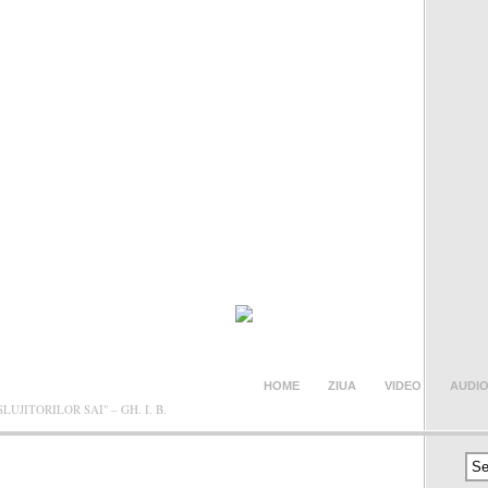
NCEA BLOG
HOME
ZIUA
VIDEO
AUDI
JITORILOR SAI" – GH. I. B.
CONTACT