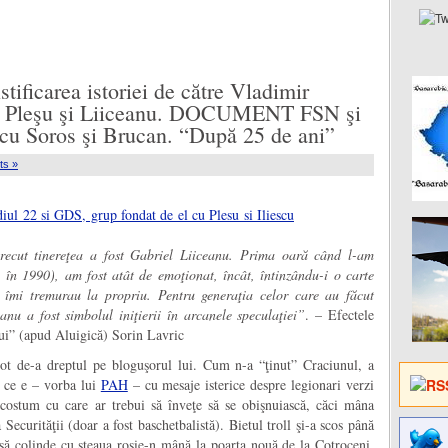
stificarea istoriei de către Vladimir
ă: Pleşu şi Liiceanu. DOCUMENT FSN şi
u Soros şi Brucan. “După 25 de ani”
ts »
recut tinereţea a fost Gabriel Liiceanu. Prima oară când l-am
, în 1990), am fost atât de emoţionat, încât, întinzându-i o carte
 îmi tremurau la propriu. Pentru generaţia celor care au făcut
anu a fost simbolul iniţierii în arcanele speculaţiei”
. – Efectele
lui” (apud Aluigică) Sorin Lavric
 de-a dreptul pe bloguşorul lui. Cum n-a “ţinut” Craciunul, a
ă ce e – vorba lui
PAH
– cu mesaje isterice despre legionari verzi
costum cu care ar trebui să înveţe să se obişnuiască, căci mâna
curităţii (doar a fost baschetbalistă). Bietul troll şi-a scos până
 să colinde cu steaua roşie-n mână la poarta nouă de la Cotroceni,