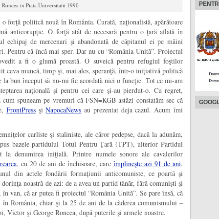
PENTR
i Roncea in Piata Universitatii 1990
 o forţă politică nouă în România. Curată, naţionalistă, apărătoare
mă anticorupţie. O forţă atât de necesară pentru o ţară aflată în
iul echipaj de mercenari şi abandonată de căpitanul ei pe mâini
ori. Pentru că încă mai sper. Dar nu cu “România Unită”. Proiectul
edit a fi o glumă proastă. O suveică pentru refugiul foştilor
it ceva muncă, timp şi, mai ales, speranţă, într-o iniţiativă politică
e la bun început să nu-mi fie acordată nici o funcţie. Tot ce mi-am
teptarea naţională şi pentru cei care şi-au pierdut-o. Cu regret,
upă cum spuneam pe vremuri că FSN=KGB astăzi constatăm sec că
GOOGL
ne,
FrontPress
şi
NapocaNews
au prezentat deja cazul. Acum îmi
temniţelor carliste şi staliniste, ale căror pedepse, dacă la adunăm,
pus bazele partidului Totul Pentru Ţară (TPT), ulterior Partidul
t la denumirea iniţială. Printre numele sonore ale cavalerilor
rcarea
, cu 20 de ani de închisoare, care
împlineşte azi 91 de ani
.
ul din actele fondării formaţiunii anticomuniste, ce poartă şi
i dorinţa noastră de azi: de a avea un partid tânăr, fără comunişti şi
 în van, că ar putea fi proiectul “România Unită”. Se pare însă, că
 în România, chiar şi la 25 de ani de la căderea comunismului –
oi, Victor şi George Roncea, după puterile şi armele noastre.