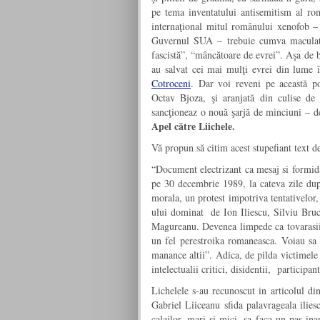
pe tema inventatului antisemitism al rom
internaţional mitul românului xenofob – 
Guvernul SUA – trebuie cumva maculată
fascistă”, “mâncătoare de evrei”. Aşa de 
au salvat cei mai mulţi evrei din lume 
Cotroceni
. Dar voi reveni pe această po
Octav Bjoza, şi aranjată din culise 
sancţioneaz o nouă şarjă de minciuni – de
Apel către Liichele.
Vă propun să citim acest stupefiant text de
“Document electrizant ca mesaj si formidab
pe 30 decembrie 1989, la cateva zile dupa
morala, un protest impotriva tentativelor
ului dominat de Ion Iliescu, Silviu Bru
Magureanu. Devenea limpede ca tovarasii v
un fel perestroika romaneasca. Voiau sa 
manance altii”. Adica, de pilda victimele 
intelectualii critici, disidentii, participa
Lichelele s-au recunoscut in articolul din
Gabriel Liiceanu sfida palavrageala ilies
calailor, mari si mici, sa faca un pas in