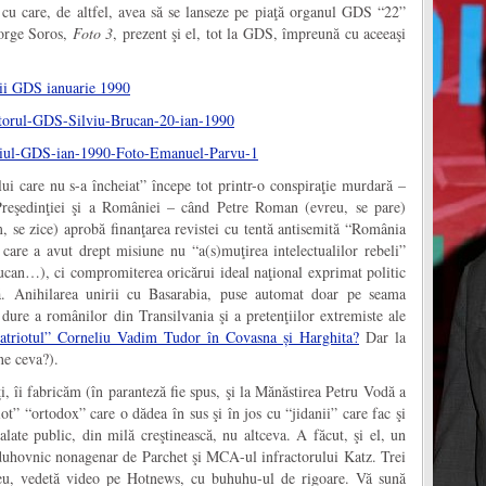
cu care, de altfel, avea să se lanseze pe piaţă organul GDS “22”
George Soros,
Foto 3
, prezent şi el, tot la GDS, împreună cu aceeaşi
ui care nu s-a încheiat” începe tot printr-o conspiraţie murdară –
 Preşedinţiei şi a României – când Petre Roman (evreu, se pare)
 se zice) aprobă finanţarea revistei cu tentă antisemită “România
are a avut drept misiune nu “a(s)muţirea intelectualilor rebeli”
Brucan…), ci compromiterea oricărui ideal naţional exprimat politic
ă. Anihilarea unirii cu Basarabia, puse automat doar pe seama
ii dure a românilor din Transilvania şi a pretenţiilor extremiste ale
patriotul” Corneliu Vadim Tudor în Covasna și Harghita?
Dar la
ne ceva?).
 îi fabricăm (în paranteză fie spus, şi la Mănăstirea Petru Vodă a
iot” “ortodox” care o dădea în sus şi în jos cu “jidanii” care fac şi
alate public, din milă creştinească, nu altceva. A făcut, şi el, un
l duhovnic nonagenar de Parchet şi MCA-ul infractorului Katz. Trei
neu, vedetă video pe Hotnews, cu buhuhu-ul de rigoare. Vă sună