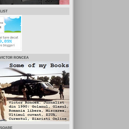
LIST
 VICTOR RONCEA
ISOARE