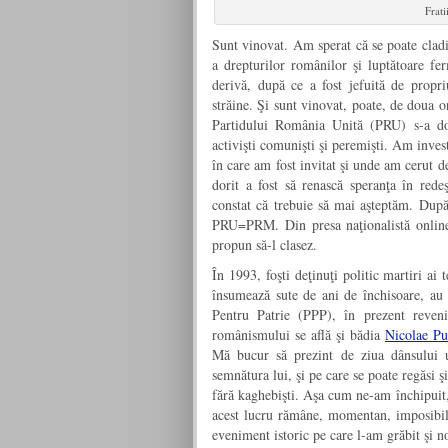
Frati
Sunt vinovat. Am sperat că se poate cladi
a drepturilor românilor şi luptătoare fer
derivă, după ce a fost jefuită de propr
străine. Şi sunt vinovat, poate, de doua 
Partidului România Unită (PRU) s-a dov
activişti comunişti şi peremişti. Am invest
în care am fost invitat şi unde am cerut d
dorit a fost să renască speranţa în redeş
constat că trebuie să mai aşteptăm. D
PRU=PRM. Din presa naţionalistă onli
propun să-l clasez.
În 1993, foşti deţinuţi politic martiri ai 
însumează sute de ani de închisoare, au 
Pentru Patrie (PPP), în prezent reveni
românismului se află şi bădia
Nicolae Pu
Mă bucur să prezint de ziua dânsului un
semnătura lui, şi pe care se poate regăsi ş
fără kaghebişti. Aşa cum ne-am închipuit,
acest lucru rămâne, momentan, imposibil
eveniment istoric pe care l-am grăbit şi n