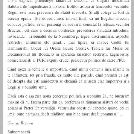
I s-a explicat prieteneşte tânărului Diaconu că singura modalitate
statutară de împiedicare a invaziei trolilor ăstora ai tenebrelor vechiului
Regim este acea prevedere de Statut invocată. Și alți colegi au fost de
aceeași opinie. S-a dovedit însă, într-un final, că nu Bogdan Diaconu
conduce partidul ci un personaj cu adevărat conectat la rețeaua vechilor
structuri, cel care a decis să oblitereze prevederea statutară introdusă,
invocând… Tribunalul de la Nuremberg, legea discriminării, aspectul
restrictiv antiuman etc şamd… mai lipsea să invoce Codul lui
Hammurabi, Codul lui Oreste (scuze Oreste), Tablele lui Moise ori
Decameronul lui Boccacio în apărarea săracilor securişti, kaghebiștişi
nomeclaturiști ai PCR, expuși crudei persecuții politice de către PRU.
Când așezi la temelie o impostură, când minți oamenii încă înainte să
te înființezi, tot prin fraudă, ca multe alte partide, când pretinzi că ești
de dreapta dar ești amidextru se cheamă că te aşezi clar împotriva şi a
Legii şi a bunului simţ.
Dacă asta e aşa zisa noua generaţie politică a secolului 21, ne bucurăm
maxim că nu facem parte din ea, preferăm să rămânem alături de vechii
golani ai Pieţei Universităţii, vetuşti dar oneşti cu capetele sparte, cei cu
„mai bine haimana decât trădător, mai bine mort decât comunist!”…
George Roncea
Subsemnează