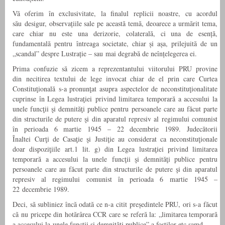
Vă oferim în exclusivitate, la finalul replicii noastre, cu acordul
său desigur, observațiile sale pe această temă, deoarece a urmărit tema,
care chiar nu este una derizorie, colaterală, ci una de esență,
fundamentală pentru întreaga societate, chiar și așa, prilejuită de un
„scandal” despre Lustrație – sau mai degrabă de neînțelegerea ei.
Prima confuzie să zicem a reprezentantului viitorului PRU provine
din necitirea textului de lege invocat chiar de el prin care Curtea
Constituţională s-a pronunţat asupra aspectelor de neconstituţionalitate
cuprinse în Legea lustraţiei privind limitarea temporară a accesului la
unele funcţii şi demnităţi publice pentru persoanele care au făcut parte
din structurile de putere şi din aparatul represiv al regimului comunist
în perioada 6 martie 1945 – 22 decembrie 1989. Judecătorii
Înaltei Curţi de Casaţie şi Justiţie au considerat ca neconstituţionale
doar dispoziţiile art.1 lit. g) din Legea lustraţiei privind limitarea
temporară a accesului la unele funcţii şi demnităţi publice pentru
persoanele care au făcut parte din structurile de putere şi din aparatul
represiv al regimului comunist în perioada 6 martie 1945 –
22 decembrie 1989.
Deci, să subliniez încă odată ce n-a citit președintele PRU, ori s-a făcut
că nu pricepe din hotărârea CCR care se referă la: „limitarea temporară
a accesului la unele funcţii şi demnităţi publice” a foştilor etc şamd.