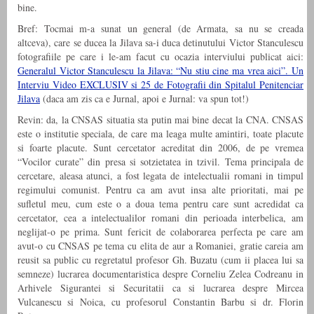
bine.
Bref: Tocmai m-a sunat un general (de Armata, sa nu se creada
altceva), care se ducea la Jilava sa-i duca detinutului Victor Stanculescu
fotografiile pe care i le-am facut cu ocazia interviului publicat aici:
Generalul Victor Stanculescu la Jilava: “Nu stiu cine ma vrea aici”. Un
Interviu Video EXCLUSIV si 25 de Fotografii din Spitalul Penitenciar
Jilava
(daca am zis ca e Jurnal, apoi e Jurnal: va spun tot!)
Revin: da, la CNSAS situatia sta putin mai bine decat la CNA. CNSAS
este o institutie speciala, de care ma leaga multe amintiri, toate placute
si foarte placute. Sunt cercetator acreditat din 2006, de pe vremea
“Vocilor curate” din presa si sotzietatea in tzivil. Tema principala de
cercetare, aleasa atunci, a fost legata de intelectualii romani in timpul
regimului comunist. Pentru ca am avut insa alte prioritati, mai pe
sufletul meu, cum este o a doua tema pentru care sunt acredidat ca
cercetator, cea a intelectualilor romani din perioada interbelica, am
neglijat-o pe prima. Sunt fericit de colaborarea perfecta pe care am
avut-o cu CNSAS pe tema cu elita de aur a Romaniei, gratie careia am
reusit sa public cu regretatul profesor Gh. Buzatu (cum ii placea lui sa
semneze) lucrarea documentaristica despre Corneliu Zelea Codreanu in
Arhivele Sigurantei si Securitatii ca si lucrarea despre Mircea
Vulcanescu si Noica, cu profesorul Constantin Barbu si dr. Florin