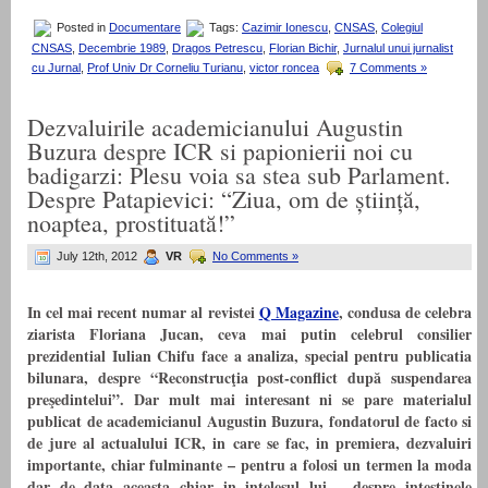
Posted in
Documentare
Tags:
Cazimir Ionescu
,
CNSAS
,
Colegiul
CNSAS
,
Decembrie 1989
,
Dragos Petrescu
,
Florian Bichir
,
Jurnalul unui jurnalist
cu Jurnal
,
Prof Univ Dr Corneliu Turianu
,
victor roncea
7 Comments »
Dezvaluirile academicianului Augustin
Buzura despre ICR si papionierii noi cu
badigarzi: Plesu voia sa stea sub Parlament.
Despre Patapievici: “Ziua, om de știință,
noaptea, prostituată!”
July 12th, 2012
VR
No Comments »
In cel mai recent numar al revistei
Q Magazine
, condusa de celebra
ziarista Floriana Jucan, ceva mai putin celebrul consilier
prezidential Iulian Chifu face a analiza, special pentru publicatia
bilunara, despre “Reconstrucţia post-conflict după suspendarea
preşedintelui”. Dar mult mai interesant ni se pare materialul
publicat de academicianul Augustin Buzura, fondatorul de facto si
de jure al actualului ICR, in care se fac, in premiera, dezvaluiri
importante, chiar fulminante – pentru a folosi un termen la moda
dar de data aceasta chiar in intelesul lui – despre intestinele