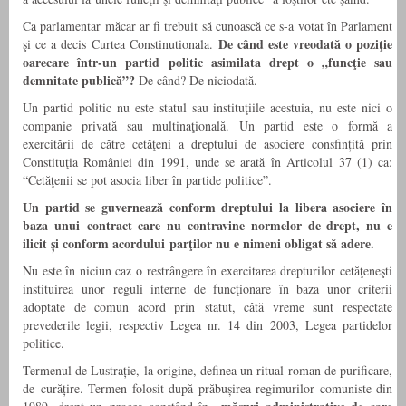
Ca parlamentar măcar ar fi trebuit să cunoască ce s-a votat în Parlament
De când este vreodată o poziţie
şi ce a decis Curtea Constinutionala.
oarecare într-un partid politic asimilata drept o „funcţie sau
demnitate publică”?
De când? De niciodată.
Un partid politic nu este statul sau instituţiile acestuia, nu este nici o
companie privată sau multinaţională. Un partid este o formă a
exercitării de către cetăţeni a dreptului de asociere consfințită prin
Constituţia României din 1991, unde se arată în Articolul 37 (1) ca:
“Cetăţenii se pot asocia liber în partide politice”.
Un partid se guvernează conform dreptului la libera asociere în
baza unui contract care nu contravine normelor de drept, nu e
ilicit și conform acordului parţilor nu e nimeni obligat să adere.
Nu este în niciun caz o restrângere în exercitarea drepturilor cetăţeneşti
instituirea unor reguli interne de funcţionare în baza unor criterii
adoptate de comun acord prin statut, câtă vreme sunt respectate
prevederile legii, respectiv Legea nr. 14 din 2003, Legea partidelor
politice.
Termenul de Lustrație, la origine, definea un ritual roman de purificare,
de curățire. Termen folosit după prăbușirea regimurilor comuniste din