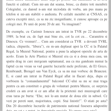
functii si calitati. Cum mi-am dat seama, brusc, ca dintre toti membrii
Colegiului, cu dansul n-am stat niciodata de vorba, am pus mana pe
telefon si mi-am stabilit o audienta. Pe ceilalti membri ai CNSAS, cu
cateva exceptii mici, ca sa nu zic insignifiante, ii cunosc aproape ca pe
colegii mei. Pe unii de peste 20 de ani. Va imaginati?
De exemplu, cu Cazimir Ionescu am intrat in TVR pe 22 decembrie
1989, la brat cu, de fapt mai bine zis, cot la cot cu… Caramitru si
Dinescu. Ce vremuri!… Cum am considerat ca TVR a devenit TVRL
(adica, chipurile, “libera”), eu m-am deplasat apoi la CC si la Palatul
Regal, la Muzeul National, pentru a pune la adapost operele de arta de
acolo. Eram la Arte Plastice si Muzeul era ca si a doua mea casa, un
spatiu drag in care mergeam saptamanal, asa ca ma gandeam numai la
faptul ca nu vreau sa vad gaurite lucrarile mele preferate, de El Greco,
Rembrandt, Breugel sau Van Eyck, ca sa nu mai vorbesc de Brancusi.
E, si cand am intrat in Palatul Regal aflat in flacari deja, dupa ce
vorbisem la “comandamentul” balconul CC-ului sa nu se mai traga
pentru ca am constituit o grupa de voluntari pentru Muzeu, ce surpriza
credeti ca am avut si ce am aflat de la prietenii mei muzeografi care
erau taras pe burta: “Ehe, noi le-am mutat de doua zile in subsol. Ce
vezi pe pereti sunt, majoritatea, copii. Stai linistit!”. O stiati pe asta?
Din 20 decembrie lucrarile de patrimoniu national fusesera adapostite
deja, pe cat s-a putut, in depozitele speciale. Va spune ceva asta?