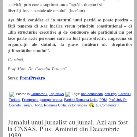
activităţi prin care a suprimat sau a îngrădit drepturi şi
libertăţi fundamentale ale omului” (lucrător).
Aşa fiind, consider că în statutul unui partid se poate preciza –
fără temerea că s-ar încălca vreun principiu constituţional – că
„din structurile executive şi de conducere ale partidului nu pot
face parte acele persoane care au luat parte efectiv, împreună cu
organizaţii ale statului, la grave încălcări ale drepturilor
şi libertăţilor omului”.
Cu stimă,
Prof. Univ. Dr. Corneliu Turianu
”
FrontPress.ro
Sursa:
Posted in
Colimatorul
,
Top News
Tags:
anti-comunism
,
anti-kgb
,
Corneliu
Turianu
,
Frontpress
,
george roncea
,
Partidul Romania Unita
,
PRM
,
Prof Univ Dr
Corneliu Turianu
,
PRU
,
Romania Unita
,
victor roncea
16 Comments »
Jurnalul unui jurnalist cu jurnal. Azi am fost
la CNSAS. Plus: Amintiri din Decembrie
1989