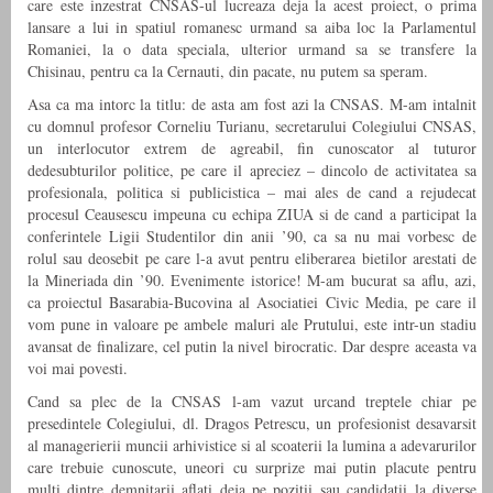
care este inzestrat CNSAS-ul lucreaza deja la acest proiect, o prima
lansare a lui in spatiul romanesc urmand sa aiba loc la Parlamentul
Romaniei, la o data speciala, ulterior urmand sa se transfere la
Chisinau, pentru ca la Cernauti, din pacate, nu putem sa speram.
Asa ca ma intorc la titlu: de asta am fost azi la CNSAS. M-am intalnit
cu domnul profesor Corneliu Turianu, secretarului Colegiului CNSAS,
un interlocutor extrem de agreabil, fin cunoscator al tuturor
dedesubturilor politice, pe care il apreciez – dincolo de activitatea sa
profesionala, politica si publicistica – mai ales de cand a rejudecat
procesul Ceausescu impeuna cu echipa ZIUA si de cand a participat la
conferintele Ligii Studentilor din anii ’90, ca sa nu mai vorbesc de
rolul sau deosebit pe care l-a avut pentru eliberarea bietilor arestati de
la Mineriada din ’90. Evenimente istorice! M-am bucurat sa aflu, azi,
ca proiectul Basarabia-Bucovina al Asociatiei Civic Media, pe care il
vom pune in valoare pe ambele maluri ale Prutului, este intr-un stadiu
avansat de finalizare, cel putin la nivel birocratic. Dar despre aceasta va
voi mai povesti.
Cand sa plec de la CNSAS l-am vazut urcand treptele chiar pe
presedintele Colegiului, dl. Dragos Petrescu, un profesionist desavarsit
al managerierii muncii arhivistice si al scoaterii la lumina a adevarurilor
care trebuie cunoscute, uneori cu surprize mai putin placute pentru
multi dintre demnitarii aflati deja pe pozitii sau candidatii la diverse