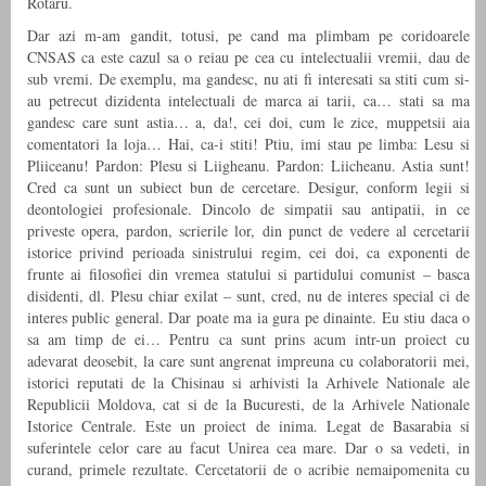
Rotaru.
Dar azi m-am gandit, totusi, pe cand ma plimbam pe coridoarele
CNSAS ca este cazul sa o reiau pe cea cu intelectualii vremii, dau de
sub vremi. De exemplu, ma gandesc, nu ati fi interesati sa stiti cum si-
au petrecut dizidenta intelectuali de marca ai tarii, ca… stati sa ma
gandesc care sunt astia… a, da!, cei doi, cum le zice, muppetsii aia
comentatori la loja… Hai, ca-i stiti! Ptiu, imi stau pe limba: Lesu si
Pliiceanu! Pardon: Plesu si Liigheanu. Pardon: Liicheanu. Astia sunt!
Cred ca sunt un subiect bun de cercetare. Desigur, conform legii si
deontologiei profesionale. Dincolo de simpatii sau antipatii, in ce
priveste opera, pardon, scrierile lor, din punct de vedere al cercetarii
istorice privind perioada sinistrului regim, cei doi, ca exponenti de
frunte ai filosofiei din vremea statului si partidului comunist – basca
disidenti, dl. Plesu chiar exilat – sunt, cred, nu de interes special ci de
interes public general. Dar poate ma ia gura pe dinainte. Eu stiu daca o
sa am timp de ei… Pentru ca sunt prins acum intr-un proiect cu
adevarat deosebit, la care sunt angrenat impreuna cu colaboratorii mei,
istorici reputati de la Chisinau si arhivisti la Arhivele Nationale ale
Republicii Moldova, cat si de la Bucuresti, de la Arhivele Nationale
Istorice Centrale. Este un proiect de inima. Legat de Basarabia si
suferintele celor care au facut Unirea cea mare. Dar o sa vedeti, in
curand, primele rezultate. Cercetatorii de o acribie nemaipomenita cu