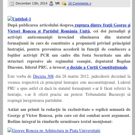
December 13th, 2014
VR
16 Comments »
După publicarea articolului desprea
ruptura dintre frații George și
Victori Roncea și Partidul România Unită
, cei doi jurnaliști și
activiști anticomuniști invocând eliminarea din statutul
formațiunii în curs de constituire a propunerii privind principiul
lustrației, pentru prevenirea accederii în funcții de conducere a
foștilor activiști PCR sau cadre din fosta Securitate sau alte
structuri represive ale regimului ceaușist, deputatul Bogdan
Diaconu, liderul PRU, a invocat
o decizie a Curții Constituționale
.
Este vorba de
Decizia 308
din 28 martie 2012, judecătorii decizând la
vremea respectivă că principiul lustraţiei este neconstituţional. Liderul
PRU a spus astfel că dacă în statutul formaţiunii s-ar fi făcut referiri la
lustraţie, s-ar fi oferit practic un pretext Tribunalului Bucureşti să
respingă înregistrarea partidului.
Astăzi am primit la redacție în exclusivitate o replică semnată de
George și Victor Roncea, prin care cei doi combat acest argument.
Redăm integral în rândurile următoare textul menționat: