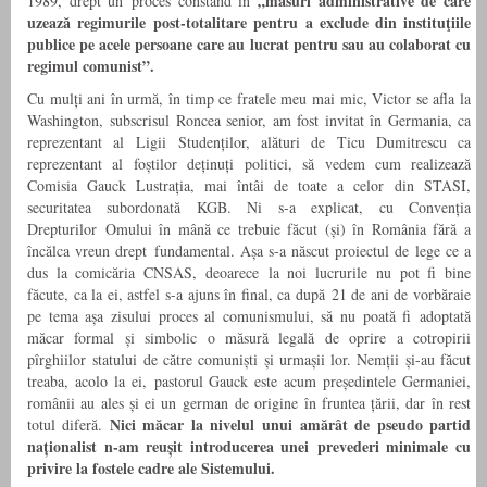
„măsuri administrative de care
1989, drept un proces constând în
uzează regimurile post-totalitare pentru a exclude din instituţiile
publice pe acele persoane care au lucrat pentru sau au colaborat cu
regimul comunist”.
Cu mulți ani în urmă, în timp ce fratele meu mai mic, Victor se afla la
Washington, subscrisul Roncea senior, am fost invitat în Germania, ca
reprezentant al Ligii Studenților, alături de Ticu Dumitrescu ca
reprezentant al foștilor deținuți politici, să vedem cum realizează
Comisia Gauck Lustrația, mai întâi de toate a celor din STASI,
securitatea subordonată KGB. Ni s-a explicat, cu Convenția
Drepturilor Omului în mână ce trebuie făcut (și) în România fără a
încălca vreun drept fundamental. Așa s-a născut proiectul de lege ce a
dus la comicăria CNSAS, deoarece la noi lucrurile nu pot fi bine
făcute, ca la ei, astfel s-a ajuns în final, ca după 21 de ani de vorbăraie
pe tema așa zisului proces al comunismului, să nu poată fi adoptată
măcar formal și simbolic o măsură legală de oprire a cotropirii
pîrghiilor statului de către comuniști și urmașii lor. Nemții și-au făcut
treaba, acolo la ei, pastorul Gauck este acum președintele Germaniei,
românii au ales și ei un german de origine în fruntea țării, dar în rest
Nici măcar la nivelul unui amărât de pseudo partid
totul diferă.
naționalist n-am reușit introducerea unei prevederi minimale cu
privire la fostele cadre ale Sistemului.