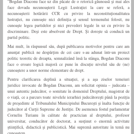
”Bogdan Diaconu face uz din păcate de o retorică găunoasă și mai ales
face dovada necunoașterii Legii Lustrației la care se referă, a
necunoașterii hotărârii CCR cu privire la neconstituționalitatea
lustrației, nu cunoaște nici definiția și sensul termenului folosit, nu
cunoaște legea partidelor și nici prevederi legale în uz cu privire la
discriminare. Deși este absolvent de Drept. Și dorește să conducă un
partid politic.
Mai mult, în răspunsul său, după publicarea motivelor pentru care am
anunțat publică ne despărțim de cei care s-au adunat într-un proiect
politic teoretic de dreapta, semnalizând însă la stânga, Bogdan Diaconu
face o eroare logică majoră ce pune în discuție nivelul său de (ne)
cunoaștere a unor norme elementare de drept.
Pentru clarificarea deplină a situației, și a așa ziselor temeiuri
juridice invocate de Bogdan Diaconu, am solicitat opinia – judecata –
unui autentic judecător, o somitate în domeniul Dreptului, magistrat de
o viață, ce a parcurs toate nivelele ierarhiei judecătorești până la poziția
de președinte al Tribunalului Municipiului București și înalta funcție de
judecător al Curții Supreme de Justiție. De asemenea fostul parlamentar
Corneliu Turianu în calitate de practician al dreptului, profesor
universitar, conducător de doctorat, a susținut o enormă activitate
științifică, didactică și publicistică. Mai supremă autoritate în temă nu
cunoaștem.