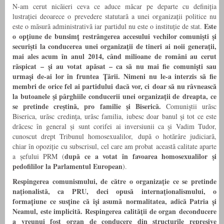
N-am cerut nicăieri ceva ce aduce măcar pe departe cu definiția
lustrației deoarece o prevedere statutară a unei organizații politice nu
Este
este o măsură administrativă iar partidul nu este o instituție de stat.
o opțiune de bunsimț restrângerea accesului vechilor comunişti şi
securişti la conducerea unei organizaţii de tineri ai noii generaţii,
mai ales acum în anul 2014, când milioane de români au cerut
răspicat – și au votat apăsat – ca să nu mai fie comuniști sau
urmași de-ai lor în fruntea Țării. Nimeni nu le-a interzis să fie
membri de orice fel ai partidului dacă vor, ci doar să nu râvnească
la butoanele şi pârghiile conducerii unei organizaţii de dreapta, ce
se pretinde creştină, pro familie şi Biserică.
Comuniştii urăsc
Biserica, urăsc credinţa, urăsc familia, iubesc doar banul şi tot ce este
drăcesc în general și sunt corifei ai inversiunii ca și Vadim Tudor,
cunoscut drept Tribunul homosexualilor, după o hotărâre judiciară,
chiar în opoziție cu subscrisul, cel care am probat această calitate aparte
după ce a votat în favoarea homosexualilor şi
a șefului PRM (
pedofililor la Parlamentul European
).
Respingerea comunismului, de către o organizaţie ce se pretinde
naţionalistă, ca PRU, deci opusă internaţionalismului, o
formațiune ce susține că își asumă normalitatea, adică Patria și
Neamul, este implicită. Respingerea calităţii de organ deconducere
a vreunui fost organ de conducere din structurile represive