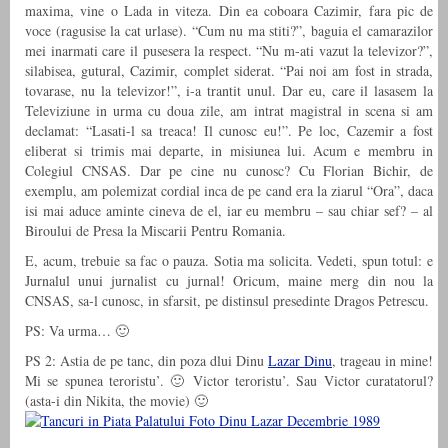
maxima, vine o Lada in viteza. Din ea coboara Cazimir, fara pic de
voce (ragusise la cat urlase). “Cum nu ma stiti?”, baguia el camarazilor
mei inarmati care il pusesera la respect. “Nu m-ati vazut la televizor?”,
silabisea, gutural, Cazimir, complet siderat. “Pai noi am fost in strada,
tovarase, nu la televizor!”, i-a trantit unul. Dar eu, care il lasasem la
Televiziune in urma cu doua zile, am intrat magistral in scena si am
declamat: “Lasati-l sa treaca! Il cunosc eu!”. Pe loc, Cazemir a fost
eliberat si trimis mai departe, in misiunea lui. Acum e membru in
Colegiul CNSAS. Dar pe cine nu cunosc? Cu Florian Bichir, de
exemplu, am polemizat cordial inca de pe cand era la ziarul “Ora”, daca
isi mai aduce aminte cineva de el, iar eu membru – sau chiar sef? – al
Biroului de Presa la Miscarii Pentru Romania.
E, acum, trebuie sa fac o pauza. Sotia ma solicita. Vedeti, spun totul: e
Jurnalul unui jurnalist cu jurnal! Oricum, maine merg din nou la
CNSAS, sa-l cunosc, in sfarsit, pe distinsul presedinte Dragos Petrescu.
PS: Va urma… 🙂
PS 2: Astia de pe tanc, din poza dlui Dinu
Lazar Dinu
, trageau in mine!
Mi se spunea teroristu’. 🙂 Victor teroristu’. Sau Victor curatatorul?
(asta-i din Nikita, the movie) 🙂