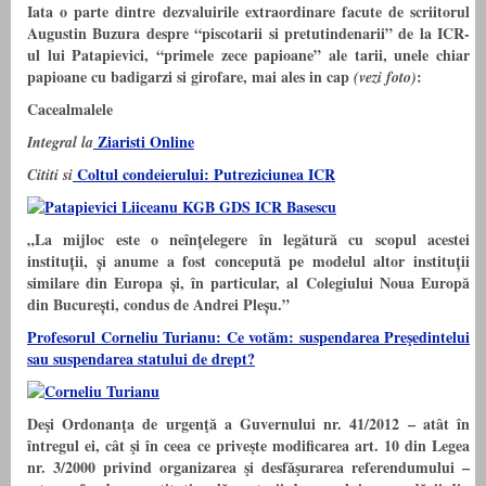
Iata o parte dintre dezvaluirile extraordinare facute de scriitorul
Augustin Buzura despre “piscotarii si pretutindenarii” de la ICR-
ul lui Patapievici, “primele zece papioane” ale tarii, unele chiar
papioane cu badigarzi si girofare, mai ales in cap
:
(vezi foto)
Cacealmalele
Ziaristi Online
Integral la
Coltul condeierului: Putreziciunea ICR
Cititi si
„La mijloc este o neînțelegere în legătură cu scopul acestei
instituții, și anume a fost concepută pe modelul altor instituții
similare din Europa și, în particular, al Colegiului Noua Europă
din București, condus de Andrei Pleșu.”
Profesorul Corneliu Turianu: Ce votăm: suspendarea Preşedintelui
sau suspendarea statului de drept?
Deşi Ordonanţa de urgenţă a Guvernului nr. 41/2012 – atât în
întregul ei, cât şi în ceea ce priveşte modificarea art. 10 din Legea
nr. 3/2000 privind organizarea şi desfăşurarea referendumului –