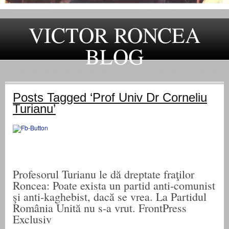
VICTOR RONCEA
BLOG
„ADEVARUL RAMANE, ORICARE AR FI SOARTA SLUJITORILOR SAI" – GH. I. B.
Posts Tagged ‘Prof Univ Dr Corneliu
Turianu’
Profesorul Turianu le dă dreptate fraţilor
Roncea: Poate exista un partid anti-comunist
şi anti-kaghebist, dacă se vrea. La Partidul
România Unită nu s-a vrut. FrontPress
Exclusiv