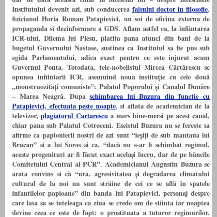
Institutului devenit azi, sub conducerea
falsului doctor in filosofie
,
fizicianul Horia Roman Patapievici, un soi de oficina externa de
propaganda si dezinformare a GDS. Aflam astfel ca, la infiintarea
ICR-ului, Dilema lui Plesu, platita pana atunci din bani de la
bugetul Guvernului Nastase, sustinea ca Institutul sa fie pus sub
egida Parlamentului, adica exact pentru ce este injurat acum
Guvernul Ponta.
Totodata, tele-nobelistul Mircea Cărtărescu se
opunea infiintarii ICR, asemuind noua instituție cu cele două
„monstruozități comuniste”: Palatul Poporului și Canalul Dunăre
– Marea Neagră.
Dupa
schimbarea lui Buzura din functie cu
Patapievici, efectuata peste noapte
, si aflata de academician de la
televizor,
plagiatorul Cartarescu
a mers bine-mersi pe acest canal,
chiar pana sub Palatul Cotroceni. Eseistul Buzura nu se fereste sa
afirme ca papionierii nostri de azi sunt “ieșiți de sub mantaua lui
Brucan” si a lui Soros si ca, “dacă nu s-ar fi schimbat regimul,
aceste progenituri ar fi făcut exact același lucru, dar de pe băncile
Comitetului Central al PCR”. Academicianul Augustin Buzura se
arata convins si că “ura, agresivitatea și degradarea climatului
cultural de la noi nu sunt străine de cei ce se află în spatele
infantilelor papioane” din banda lui Patapievici, personaj despre
care lasa sa se inteleaga ca ziua se crede om de stiinta iar noaptea
devine ceea ce este de fapt: o prostituata a tuturor regimurilor.