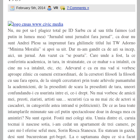
February 5th, 2014
VR
7 Comments »
Nu, nu pot sa-l plagiez total pe ID Sarbu cu al sau titlu faimos (cel
putin in lumea mea) “Jurnalul unui jurnalist fara jurnal”, ca doar nu
sunt Andrei Plesu sa imprumut fara ghilimele titlul lui TW Adorno
“Minima Moralia” si apoi sa uit. Dar m-am gandit ca de azi sa incep,
aici, un jurnal. Am vazut ca “se poarta”. Care unde a fost, la ce
conferinta academica, in tara, in strainatate, cu ce mahar s-a intalnit, cu
cine nu s-a intalnit, etc, etc. Adevarul e ca eu ma vad si vorbesc
aproape zilnic cu oameni extraordinari, de la cersetori filosofi la filosofi
cu sau fara opera, de la simpli cercetatori prin toate arhivele pamantului
la academicieni, de la presedinti de scara la presedinti de tara, uneori
confundandu-i cu usurinta intre ei, ce-i drept. Nu mai vorbesc de amicii
mei, preoti, ziaristi, artisti sau… securisti (ca sa nu mai zic de actori si
cascadori, in categoriile astea intrand si politicienii). De ce as lasa toate
intamplarile minunate sau cel putin spectaculoase doar in desaga mea cu
amintiri? Nu sunt egoist. Fostii mei colegi stiu. Unuia dintre ei, caruia
tocmai ii nascuse sotia, i-am cedat un apartament de trei camere, pe
care mi-l oferise seful meu, Sorin Rosca Stanescu. Eu stateam in gazda,
desi sunt bucurestean get-beget. La o saptamana dupa ce si-a facut