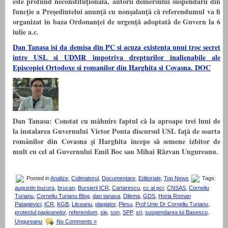
este profund neconstituţională, autorii demersului suspendării din
funcţie a Preşedintelui anunţă cu nonşalanţă că referendumul va fi
organizat în baza Ordonanţei de urgenţă adoptată de Guvern la 6
iulie a.c.
Dan Tanasa isi da demisa din PC si acuza existenta unui troc secret
intre USL si UDMR impotriva drepturilor inalienabile ale
Episcopiei Ortodoxe si romanilor din Harghita si Covasna. DOC
Dan Tanasa: Constat cu mâhnire faptul că la aproape trei luni de
la instalarea Guvernului Victor Ponta discursul USL față de soarta
românilor din Covasna și Harghita începe să semene izbitor de
mult cu cel al Guvernului Emil Boc sau Mihai Răzvan Ungureanu.
Posted in
Analize
,
Colimatorul
,
Documentare
,
Editoriale
,
Top News
Tags:
augustin buzura
,
brucan
,
Bursierii ICR
,
Cartarescu
,
cc al pcr
,
CNSAS
,
Corneliu
Turianu
,
Corneliu Turianu Blog
,
dan tanasa
,
Dilema
,
GDS
,
Horia Roman
Patapievici
,
ICR
,
KGB
,
Liiceanu
,
plagiator
,
Plesu
,
Prof Univ Dr Corneliu Turianu
,
protestul papioanelor
,
referendum
,
sie
,
son
,
SPP
,
sri
,
suspendarea lui Basescu
,
Ungureanu
No Comments »