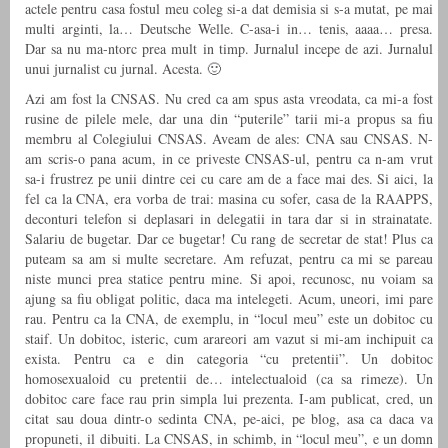
actele pentru casa fostul meu coleg si-a dat demisia si s-a mutat, pe mai
multi arginti, la… Deutsche Welle. C-asa-i in… tenis, aaaa… presa.
Dar sa nu ma-ntorc prea mult in timp. Jurnalul incepe de azi. Jurnalul
unui jurnalist cu jurnal. Acesta. 🙂
Azi am fost la CNSAS. Nu cred ca am spus asta vreodata, ca mi-a fost
rusine de pilele mele, dar una din “puterile” tarii mi-a propus sa fiu
membru al Colegiului CNSAS. Aveam de ales: CNA sau CNSAS. N-
am scris-o pana acum, in ce priveste CNSAS-ul, pentru ca n-am vrut
sa-i frustrez pe unii dintre cei cu care am de a face mai des. Si aici, la
fel ca la CNA, era vorba de trai: masina cu sofer, casa de la RAAPPS,
deconturi telefon si deplasari in delegatii in tara dar si in strainatate.
Salariu de bugetar. Dar ce bugetar! Cu rang de secretar de stat! Plus ca
puteam sa am si multe secretare. Am refuzat, pentru ca mi se pareau
niste munci prea statice pentru mine. Si apoi, recunosc, nu voiam sa
ajung sa fiu obligat politic, daca ma intelegeti. Acum, uneori, imi pare
rau. Pentru ca la CNA, de exemplu, in “locul meu” este un dobitoc cu
staif. Un dobitoc, isteric, cum arareori am vazut si mi-am inchipuit ca
exista. Pentru ca e din categoria “cu pretentii”. Un dobitoc
homosexualoid cu pretentii de… intelectualoid (ca sa rimeze). Un
dobitoc care face rau prin simpla lui prezenta. I-am publicat, cred, un
citat sau doua dintr-o sedinta CNA, pe-aici, pe blog, asa ca daca va
propuneti, il dibuiti. La CNSAS, in schimb, in “locul meu”, e un domn