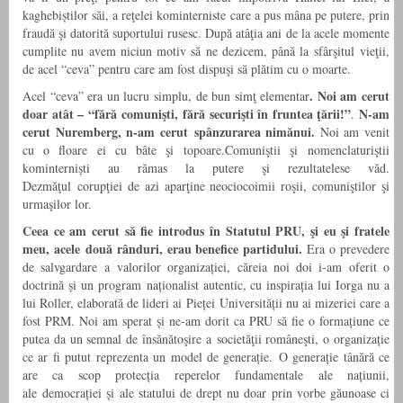
kaghebiștilor săi, a reţelei kominterniste care a pus mâna pe putere, prin
fraudă şi datorită suportului rusesc. După atâţia ani de la acele momente
cumplite nu avem niciun motiv să ne dezicem, până la sfârşitul vieţii,
de acel “ceva” pentru care am fost dispuşi să plătim cu o moarte.
. Noi am cerut
Acel “ceva” era un lucru simplu, de bun simţ elementar
doar atât – “fără comunişti, fără securişti în fruntea ţării!”
N-am
.
cerut Nuremberg, n-am cerut spânzurarea nimănui.
Noi am venit
cu o floare ei cu bâte şi topoare.Comuniştii şi nomenclaturiştii
kominterniști au rămas la putere şi rezultatelese văd.
Dezmăţul corupţiei de azi aparţine neociocoimii roşii, comuniştilor şi
urmaşilor lor.
Ceea ce am cerut să fie introdus în Statutul PRU, şi eu şi fratele
meu, acele două rânduri, erau benefice partidului.
Era o prevedere
de salvgardare a valorilor organizației, căreia noi doi i-am oferit o
doctrină și un program naționalist autentic, cu inspirația lui Iorga nu a
lui Roller, elaborată de lideri ai Pieței Universității nu ai mizeriei care a
fost PRM. Noi am sperat și ne-am dorit ca PRU să fie o formațiune ce
putea da un semnal de însănătoşire a societăţii româneşti, o organizație
ce ar fi putut reprezenta un model de generație. O generație tânără ce
are ca scop protecția reperelor fundamentale ale națiunii,
ale democrației și ale statului de drept nu doar prin vorbe găunoase ci