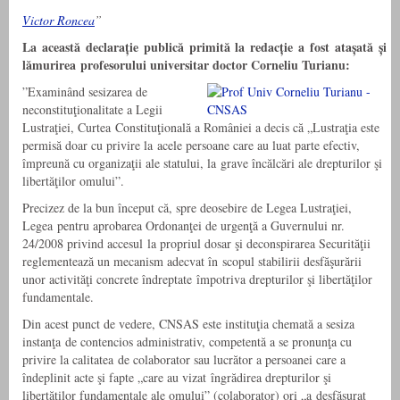
Victor Roncea
”
La această declarație publică primită la redacție a fost atașată și
lămurirea profesorului universitar doctor Corneliu Turianu:
”Examinând sesizarea de
neconstituţionalitate a Legii
Lustraţiei, Curtea Constituţională a României a decis că „Lustraţia este
permisă doar cu privire la acele persoane care au luat parte efectiv,
împreună cu organizaţii ale statului, la grave încălcări ale drepturilor şi
libertăţilor omului”.
Precizez de la bun început că, spre deosebire de Legea Lustraţiei,
Legea pentru aprobarea Ordonanţei de urgenţă a Guvernului nr.
24/2008 privind accesul la propriul dosar şi deconspirarea Securităţii
reglementează un mecanism adecvat în scopul stabilirii desfăşurării
unor activităţi concrete îndreptate împotriva drepturilor şi libertăţilor
fundamentale.
Din acest punct de vedere, CNSAS este instituţia chemată a sesiza
instanţa de contencios administrativ, competentă a se pronunţa cu
privire la calitatea de colaborator sau lucrător a persoanei care a
îndeplinit acte şi fapte „care au vizat îngrădirea drepturilor şi
libertăţilor fundamentale ale omului” (colaborator) ori „a desfăşurat