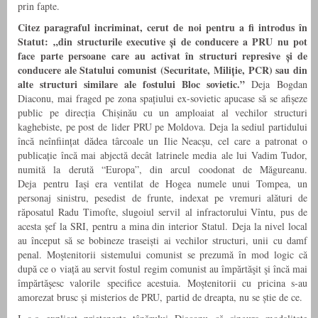
prin fapte.
Citez paragraful incriminat, cerut de noi pentru a fi introdus în
Statut: „din structurile executive și de conducere a PRU nu pot
face parte persoane care au activat în structuri represive și de
conducere ale Statului comunist (Securitate, Miliție, PCR) sau din
alte structuri similare ale fostului Bloc sovietic.”
Deja Bogdan
Diaconu, mai fraged pe zona spațiului ex-sovietic apucase să se afișeze
public pe direcția Chișinău cu un amploaiat al vechilor structuri
kaghebiste, pe post de lider PRU pe Moldova. Deja la sediul partidului
încă neînființat dădea târcoale un Ilie Neacșu, cel care a patronat o
publicație încă mai abjectă decât latrinele media ale lui Vadim Tudor,
numită la derută “Europa”, din arcul coodonat de Măgureanu.
Deja pentru Iași era ventilat de Hogea numele unui Tompea, un
personaj sinistru, pesedist de frunte, indexat pe vremuri alături de
răposatul Radu Timofte, slugoiul servil al infractorului Vîntu, pus de
acesta șef la SRI, pentru a mina din interior Statul. Deja la nivel local
au început să se bobineze traseiști ai vechilor structuri, unii cu damf
penal. Moştenitorii sistemului comunist se prezumă în mod logic că
după ce o viață au servit fostul regim comunist au împărtăşit şi încă mai
împărtăşesc valorile specifice acestuia. Moștenitorii cu pricina s-au
amorezat brusc și misterios de PRU, partid de dreapta, nu se știe de ce.