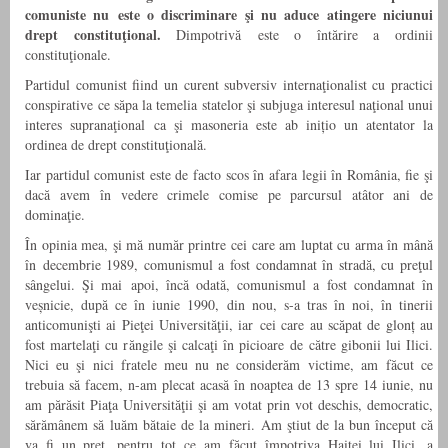
comuniste nu este o discriminare şi nu aduce atingere niciunui
drept constituţional.
Dimpotrivă este o întărire a ordinii
constituţionale.
Partidul comunist fiind un curent subversiv internaţionalist cu practici
conspirative ce săpa la temelia statelor şi subjuga interesul naţional unui
interes supranaţional ca şi masoneria este ab inițio un atentator la
ordinea de drept constituţională.
Iar partidul comunist este de facto scos în afara legii în România, fie şi
dacă avem în vedere crimele comise pe parcursul atâtor ani de
dominaţie.
În opinia mea, şi mă număr printre cei care am luptat cu arma în mână
în decembrie 1989, comunismul a fost condamnat în stradă, cu preţul
sângelui. Şi mai apoi, încă odată, comunismul a fost condamnat în
veșnicie, după ce în iunie 1990, din nou, s-a tras în noi, în tinerii
anticomunişti ai Pieţei Universităţii, iar cei care au scăpat de glonț au
fost martelaţi cu răngile şi calcaţi în picioare de către gibonii lui Ilici.
Nici eu şi nici fratele meu nu ne considerăm victime, am făcut ce
trebuia să facem, n-am plecat acasă în noaptea de 13 spre 14 iunie, nu
am părăsit Piaţa Universităţii şi am votat prin vot deschis, democratic,
sărămânem să luăm bătaie de la mineri. Am ştiut de la bun început că
va fi un preţ, pentru tot ce am făcut împotriva Haitei lui Ilici, a