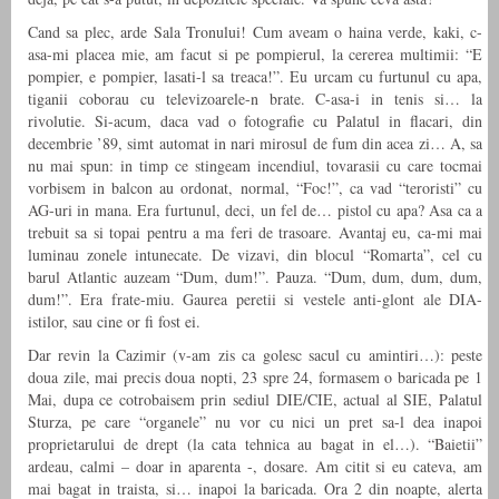
Cand sa plec, arde Sala Tronului! Cum aveam o haina verde, kaki, c-
asa-mi placea mie, am facut si pe pompierul, la cererea multimii: “E
pompier, e pompier, lasati-l sa treaca!”. Eu urcam cu furtunul cu apa,
tiganii coborau cu televizoarele-n brate. C-asa-i in tenis si… la
rivolutie. Si-acum, daca vad o fotografie cu Palatul in flacari, din
decembrie ’89, simt automat in nari mirosul de fum din acea zi… A, sa
nu mai spun: in timp ce stingeam incendiul, tovarasii cu care tocmai
vorbisem in balcon au ordonat, normal, “Foc!”, ca vad “teroristi” cu
AG-uri in mana. Era furtunul, deci, un fel de… pistol cu apa? Asa ca a
trebuit sa si topai pentru a ma feri de trasoare. Avantaj eu, ca-mi mai
luminau zonele intunecate. De vizavi, din blocul “Romarta”, cel cu
barul Atlantic auzeam “Dum, dum!”. Pauza. “Dum, dum, dum, dum,
dum!”. Era frate-miu. Gaurea peretii si vestele anti-glont ale DIA-
istilor, sau cine or fi fost ei.
Dar revin la Cazimir (v-am zis ca golesc sacul cu amintiri…): peste
doua zile, mai precis doua nopti, 23 spre 24, formasem o baricada pe 1
Mai, dupa ce cotrobaisem prin sediul DIE/CIE, actual al SIE, Palatul
Sturza, pe care “organele” nu vor cu nici un pret sa-l dea inapoi
proprietarului de drept (la cata tehnica au bagat in el…). “Baietii”
ardeau, calmi – doar in aparenta -, dosare. Am citit si eu cateva, am
mai bagat in traista, si… inapoi la baricada. Ora 2 din noapte, alerta