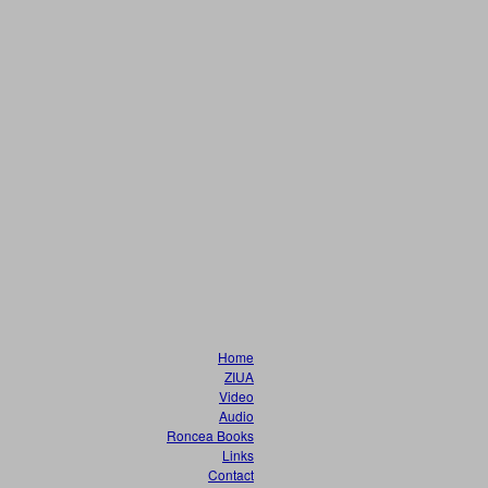
Home
ZIUA
Video
Audio
Roncea Books
Links
Contact