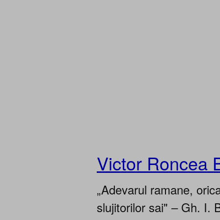
Victor Roncea 
„Adevarul ramane, oricar
slujitorilor sai" – Gh. I. 