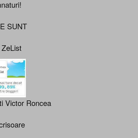
naturi!
NE SUNT
 ZeList
ti Victor Roncea
crisoare