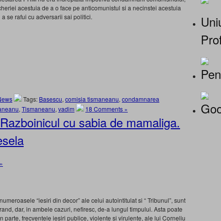
heriei acestuia de a o face pe anticomunistul si a necinstei acestuia
se rafui cu adversarii sai politici.
Uniu
Prof
Pen
News
Tags:
Basescu
,
comisia tismaneanu
,
condamnarea
Goo
maneanu
,
Tismaneanu
,
vadim
18 Comments »
e: Razboinicul cu sabia de mamaliga.
esela
»
eroasele “iesiri din decor” ale celui autointitulat si “ Tribunul”, sunt
nd, dar, in ambele cazuri, nefiresc, de-a lungul timpului. Asta poate
 parte, frecventele iesiri publice, violente si virulente, ale lui Corneliu