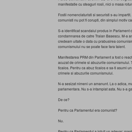
manifestatie cu steaguri rosii, nici o masa r
Fostii nomenclaturisti si securisti s-au impartit
comunisti nu pot fi corupti, din simplul motiv ca
S-a identificat scandalul produs in Parlament 
condamnarea de catre Traian Basescu. M-a amu
credeam uitate o data cu prabusirea comunis
comunismului nu se poate face fara talent.
Manifestarea PRM din Parlament a fost o reacti
acuzat de crimele si abuzurile comunismului. 
ticalos. Pentru ca abuz ticalos e sa-ti asumi u
crimele si abuzurile comunismului.
N-a sesizat nimeni un amanunt. La o adica, ma
parlamentara. Nu s-a intamplat asta. Nu s-a ga
De ce?
Pentru ca Parlamentul era comunist?
Nu.
Pentru ca Parlamentul a intuit un adevar: ma