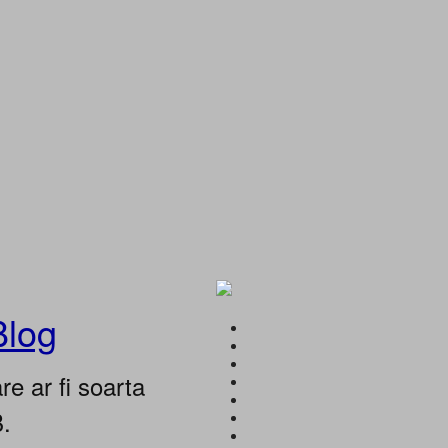
Blog
e ar fi soarta
B.