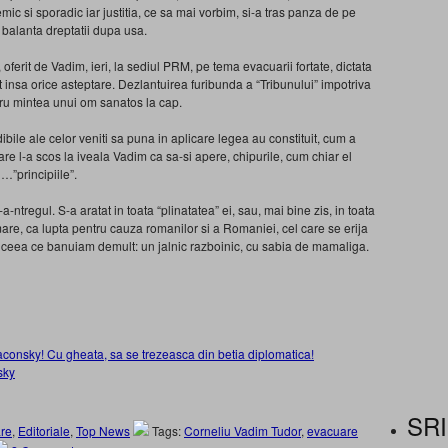
mic si sporadic iar justitia, ce sa mai vorbim, si-a tras panza de pe
 balanta dreptatii dupa usa.
 oferit de Vadim, ieri, la sediul PRM, pe tema evacuarii fortate, dictata
cut insa orice asteptare. Dezlantuirea furibunda a “Tribunului” impotriva
tru mintea unui om sanatos la cap.
edibile ale celor veniti sa puna in aplicare legea au constituit, cum a
care l-a scos la iveala Vadim ca sa-si apere, chipurile, cum chiar el
…”principiile”.
a-ntregul. S-a aratat in toata “plinatatea” ei, sau, mai bine zis, in toata
re, ca lupta pentru cauza romanilor si a Romaniei, cel care se erija
a fi ceea ce banuiam demult: un jalnic razboinic, cu sabia de mamaliga.
consky! Cu gheata, sa se trezeasca din betia diplomatica!
sky
SRI
re
,
Editoriale
,
Top News
Tags:
Corneliu Vadim Tudor
,
evacuare