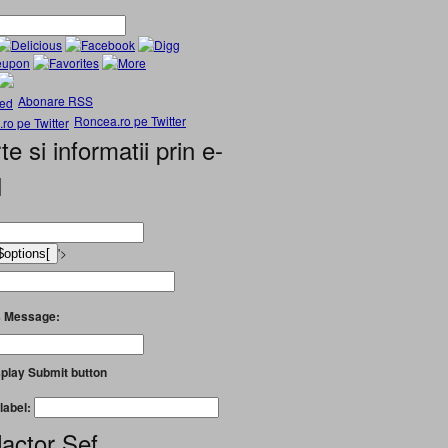
Abonare RSS
Roncea.ro pe Twitter
te si informatii prin e-
l
'>
 Message:
play Submit button
label:
actor Șef