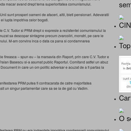
sem
otunda macar avand drept tema superioritatea comunismului.
. Unii sunt prosperi oameni de afaceri, altii, bieti pensionari. Adevaratii
 ei lupta impotriva celor bogati.
CI
de C.V. Tudor si PRM drept o expresie a rezistentei comunismului la
zat sa descopar sintagme precum zvarcoliri, monstri, pe care le
mului. M-am convins inca o data ca pana si condamnarea
Top
e fireasca – spun eu – la marsavia din Raport, prin care C.V. Tudor e
Traian Basescu si-a asumat public Raportul. Comitand astfel un abuz
n Document in care un om politic adversar e acuzat de a fi partas la
nifestarea PRM putea fi contracarata de catre majoritatea
sit un singur parlamentar care sa se ia de gat cu Vadim.
Car
O s
nifestarea PRM nu era indreptata impotriva condamnarii comunismului,