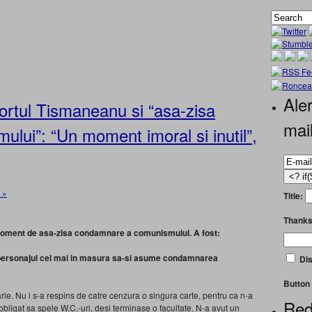
Aler
ortul Tismaneanu si “asa-zisa
mai
ui”: “Un moment imoral si inutil”,
 »
Title:
Thanks
oment de asa-zisa condamnare a comunismului. A fost:
rsonajul cel mai in masura sa-si asume condamnarea
Dis
Button 
ie. Nu i s-a respins de catre cenzura o singura carte, pentru ca n-a
Red
obligat sa spele W.C.-uri, desi terminase o facultate. N-a avut un