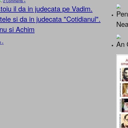
2 Comments »
toiu il da in judecata pe Vadim.
Pen
le si da in judecata "Cotidianul".
Nea
anu si Achim
An 
 »