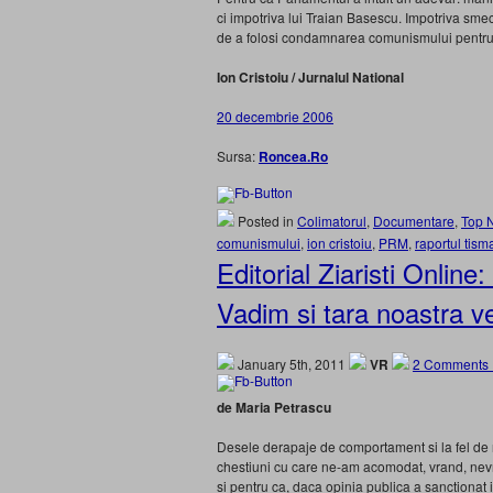
ci impotriva lui Traian Basescu. Impotriva smec
de a folosi condamnarea comunismului pentru a 
Ion Cristoiu / Jurnalul National
20 decembrie 2006
Sursa:
Roncea.Ro
Posted in
Colimatorul
,
Documentare
,
Top 
comunismului
,
ion cristoiu
,
PRM
,
raportul tis
Editorial Ziaristi Onlin
Vadim si tara noastra v
January 5th, 2011
VR
2 Comments 
de Maria Petrascu
Desele derapaje de comportament si la fel de num
chestiuni cu care ne-am acomodat, vrand, nevra
si pentru ca, daca opinia publica a sanctionat in