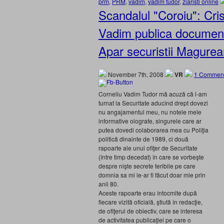
prm
,
PRM
,
vadim
,
vadim tudor
,
ziaristi online
Scandalul "Coroiu": Cris
Vadim publica documente
Apar securistii Magure
November 7th, 2008
VR
1 Comment
Corneliu Vadim Tudor mă acuză că l-am
turnat la Securitate aducînd drept dovezi
nu angajamentul meu, nu notele mele
informative olografe, singurele care ar
putea dovedi colaborarea mea cu Poliţia
politică dinainte de 1989, ci două
rapoarte ale unui ofiţer de Securitate
(între timp decedat) în care se vorbeşte
despre nişte secrete teribile pe care
domnia sa mi le-ar fi făcut doar mie prin
anii 80.
Aceste rapoarte erau întocmite după
fiecare vizită oficială, ştiută în redacţie,
de ofiţerul de obiectiv, care se interesa
de activitatea publicaţiei pe care o