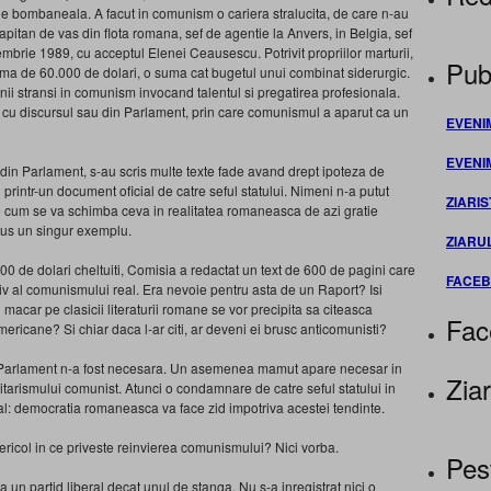
 bombaneala. A facut in comunism o cariera stralucita, de care n-au
 capitan de vas din flota romana, sef de agentie la Anvers, in Belgia, sef
iembrie 1989, cu acceptul Elenei Ceausescu. Potrivit propriilor marturii,
Publ
ma de 60.000 de dolari, o suma cat bugetul unui combinat siderurgic.
ii stransi in comunism invocand talentul si pregatirea profesionala.
ie cu discursul sau din Parlament, prin care comunismul a aparut ca un
EVENI
EVENI
 din Parlament, s-au scris multe texte fade avand drept ipoteza de
printr-un document oficial de catre seful statului. Nimeni n-a putut
ZIARIS
 cum se va schimba ceva in realitatea romaneasca de azi gratie
dus un singur exemplu.
ZIARU
0 de dolari cheltuiti, Comisia a redactat un text de 600 de pagini care
FACE
v al comunismului real. Era nevoie pentru asta de un Raport? Isi
 macar pe clasicii literaturii romane se vor precipita sa citeasca
Fac
americane? Si chiar daca l-ar citi, ar deveni ei brusc anticomunisti?
in Parlament n-a fost necesara. Un asemenea mamut apare necesar in
Ziar
talitarismului comunist. Atunci o condamnare de catre seful statului in
al: democratia romaneasca va face zid impotriva acestei tendinte.
ricol in ce priveste reinvierea comunismului? Nici vorba.
Pes
n partid liberal decat unul de stanga. Nu s-a inregistrat nici o