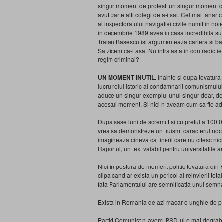
singur moment de protest, un singur moment de
avut parte alti colegi de a-i sai. Cel mai tanar
al inspectoratului navigatiei civile numit in no
in decembrie 1989 avea in casa incredibila su
Traian Basescu isi argumenteaza cariera si ban
Sa zicem ca-i asa. Nu intra asta in contradict
regim criminal?
UN MOMENT INUTIL.
Inainte si dupa tevatura
lucru rolul istoric al condamnarii comunismului 
aduce un singur exemplu, unul singur doar, de
acestui moment. Si nici n-aveam cum sa fie a
Dupa sase luni de scremut si cu pretul a 100.00
vrea sa demonstreze un truism: caracterul noci
imagineaza cineva ca tinerii care nu citesc nici
Raportul, un text valabil pentru universitatile 
Nici in postura de moment politic tevatura d
clipa cand ar exista un pericol al reinvierii to
fata Parlamentului are semnificatia unui semn
Exista in Romania de azi macar o unghie de pe
Partid Comunist n-avem. PSD-ul e mai degraba u