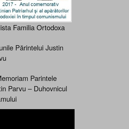
ista Familia Ortodoxa
nile Părintelui Justin
vu
Memoriam Parintele
tin Parvu – Duhovnicul
mului