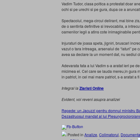
Vadim Tudor, clasa poltica a protestat doar ane
ochi si pe urechi si pe gura, dupa ce a aruncat
Spectacolul, mega-circul delirant, mai bine zis,
de o sentinta definitive si irevocabila, a intre
oamenilor legii a atins cote inimaginabile pen
Injuraturi de joasa speta, jigniri, bruscari incr
vazut o tara intreaga, arsenalul de “laturi” pe 
avea sa declare la un moment dat, nu sediul ci
Adevarata fata a lui Vadim s-a aratat ieri pe de-
micimea ei. Cel care se lauda mereu,in gura ma
in patriot, in cel mai mare patriot, s-a aratat 
Integral la
Ziaristi Online
Evident, voi reveni asupra analizei
Repede: un Jacuzzi pentru domnul ministru Ba
Dezastruosul mandat al lui Plesungrocioroian
Posted in
Analize
,
Colimatorul
,
Documenta