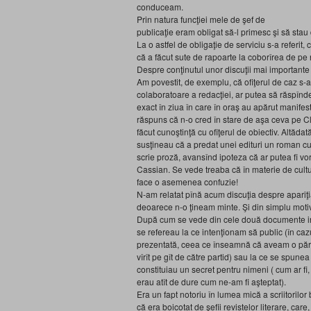
conduceam.
Prin natura funcţiei mele de şef de
publicaţie eram obligat să-l primesc şi să stau
La o astfel de obligaţie de serviciu s-a referi
că a făcut sute de rapoarte la coborîrea de pe
Despre conţinutul unor discuţii mai importante 
Am povestit, de exemplu, că ofiţerul de caz s-
colaboratoare a redacţiei, ar putea să răspînd
exact în ziua în care în oraş au apărut manifeste
răspuns că n-o cred în stare de aşa ceva pe Cl
făcut cunoştinţă cu ofiţerul de obiectiv. Altădat
susţineau că a predat unei edituri un roman cu 
scrie proză, avansînd ipoteza că ar putea fi vo
Cassian. Se vede treaba că în materie de cult
face o asemenea confuzie!
N-am relatat pînă acum discuţia despre apariţi
deoarece n-o ţineam minte. Şi din simplu motiv
După cum se vede din cele două documente invo
se refereau la ce intenţionam să public (în caz
prezentată, ceea ce înseamnă că aveam o părer
vîrît pe gît de către partid) sau la ce se spun
constituiau un secret pentru nimeni ( cum ar fi
erau atît de dure cum ne-am fi aşteptat).
Era un fapt notoriu în lumea mică a scriitorilo
că era boicotat de şefii revistelor literare, ca