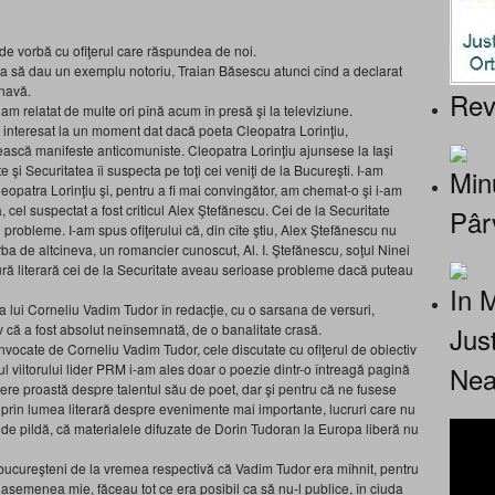
 de vorbă cu ofiţerul care răspundea de noi.
t, ca să dau un exemplu notoriu, Traian Băsescu atunci cînd a declarat
 navă.
Rev
am relatat de multe ori pînă acum în presă şi la televiziune.
a interesat la un moment dat dacă poeta Cleopatra Lorinţiu,
ească manifeste anticomuniste. Cleopatra Lorinţiu ajunsese la Iaşi
 şi Securitatea îi suspecta pe toţi cei veniţi de la Bucureşti. I-am
Minu
eopatra Lorinţiu şi, pentru a fi mai convingător, am chemat-o şi i-am
ă, cel suspectat a fost criticul Alex Ştefănescu. Cei de la Securitate
Pâr
probleme. I-am spus ofiţerului că, din cîte ştiu, Alex Ştefănescu nu
rba de altcineva, un romancier cunoscut, Al. I. Ştefănescu, soţul Ninei
ură literară cei de la Securitate aveau serioase probleme dacă puteau
In 
a lui Corneliu Vadim Tudor în redacţie, cu o sarsana de versuri,
Jus
 că a fost absolut neînsemnată, de o banalitate crasă.
cate de Corneliu Vadim Tudor, cele discutate cu ofiţerul de obiectiv
Nea
ul viitorului lider PRM i-am ales doar o poezie dintr-o întreagă pagină
e proastă despre talentul său de poet, dar şi pentru că ne fusese
ea prin lumea literară despre evenimente mai importante, lucruri care nu
, de pildă, că materialele difuzate de Dorin Tudoran la Europa liberă nu
r bucureşteni de la vremea respectivă că Vadim Tudor era mîhnit, pentru
re, asemenea mie, făceau tot ce era posibil ca să nu-l publice, în ciuda