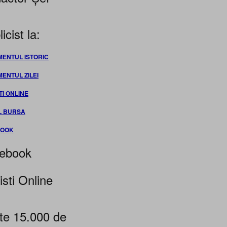
icist la:
MENTUL ISTORIC
MENTUL ZILEI
TI ONLINE
L BURSA
BOOK
ebook
isti Online
te 15.000 de