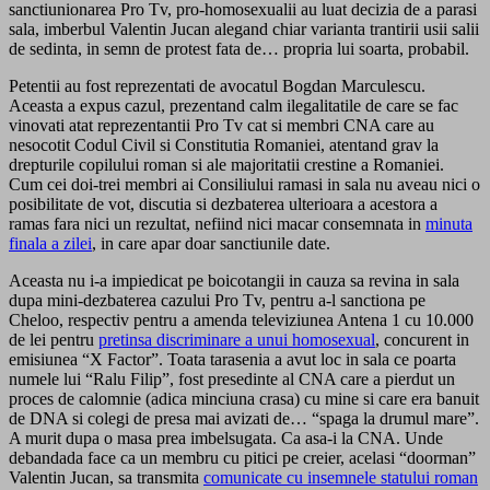
sanctiunionarea Pro Tv, pro-homosexualii au luat decizia de a parasi
sala, imberbul Valentin Jucan alegand chiar varianta trantirii usii salii
de sedinta, in semn de protest fata de… propria lui soarta, probabil.
Petentii au fost reprezentati de avocatul Bogdan Marculescu.
Aceasta a expus cazul, prezentand calm ilegalitatile de care se fac
vinovati atat reprezentantii Pro Tv cat si membri CNA care au
nesocotit Codul Civil si Constitutia Romaniei, atentand grav la
drepturile copilului roman si ale majoritatii crestine a Romaniei.
Cum cei doi-trei membri ai Consiliului ramasi in sala nu aveau nici o
posibilitate de vot, discutia si dezbaterea ulterioara a acestora a
ramas fara nici un rezultat, nefiind nici macar consemnata in
minuta
finala a zilei
, in care apar doar sanctiunile date.
Aceasta nu i-a impiedicat pe boicotangii in cauza sa revina in sala
dupa mini-dezbaterea cazului Pro Tv, pentru a-l sanctiona pe
Cheloo, respectiv pentru a amenda televiziunea Antena 1 cu 10.000
de lei pentru
pretinsa discriminare a unui homosexual
, concurent in
emisiunea “X Factor”. Toata tarasenia a avut loc in sala ce poarta
numele lui “Ralu Filip”, fost presedinte al CNA care a pierdut un
proces de calomnie (adica minciuna crasa) cu mine si care era banuit
de DNA si colegi de presa mai avizati de… “spaga la drumul mare”.
A murit dupa o masa prea imbelsugata. Ca asa-i la CNA. Unde
debandada face ca un membru cu pitici pe creier, acelasi “doorman”
Valentin Jucan, sa transmita
comunicate cu insemnele statului roman