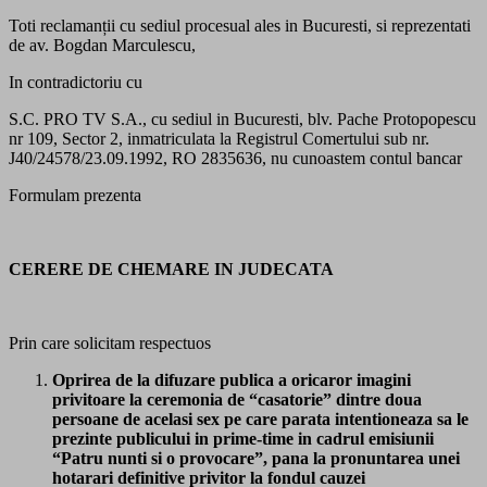
Toti reclamanții cu sediul procesual ales in Bucuresti, si reprezentati
de av. Bogdan Marculescu,
In contradictoriu cu
S.C. PRO TV S.A., cu sediul in Bucuresti, blv. Pache Protopopescu
nr 109, Sector 2, inmatriculata la Registrul Comertului sub nr.
J40/24578/23.09.1992, RO 2835636, nu cunoastem contul bancar
Formulam prezenta
CERERE DE CHEMARE IN JUDECATA
Prin care solicitam respectuos
Oprirea de la difuzare publica a oricaror imagini
privitoare la ceremonia de “casatorie” dintre doua
persoane de acelasi sex pe care parata intentioneaza sa le
prezinte publicului in prime-time in cadrul emisiunii
“Patru nunti si o provocare”, pana la pronuntarea unei
hotarari definitive privitor la fondul cauzei