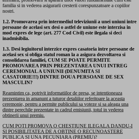
familia si in vederea asigurarii cresterii corespunzatoare a copiilor
nostri.
1.2. Promovarea prin intermediul televiziunii a unei uniuni intre
persoane de acelasi sex desi o astfel de uniune este interzisa in
mod expres de lege (art. 277 Cod Civil) este ilegala si deci
inadmisibila.
1.3. Desi legiuitorul interzice expres casatoria intre persoane de
acelasi sex si obliga statul roman la a asigura dezvoltarea si
consolidarea familiei, CUM SE POATE PERMITE
PROMOVAREA PRIN PREZENTAREA UNUI INTREG
CEREMONIAL A UNIUNII (DENUMITA SI
CASATORIE!!!) DINTRE DOUA PERSOANE DE SEX
MASCULIN?
Reamintim ca, potrivit informatiilor de presa, se intentioneaza
prezentarea in amanunt a tuturor detaliilor referitoare la aceasta
ceremonie, pentru a permite publicului sa voteze si sa aleaga una
dintre perechile prezentate in cadrul emisiunii, totul in vederea
obtinerii unui premiu.
CUM POTI PROMOVA O CHESTIUNE ILEGALA DANDU-I
SI POSIBILITATEA DE A OBTINE O RECUNOASTERE
PUBLICA SI UNA PECUNIARA (PREMIU)?