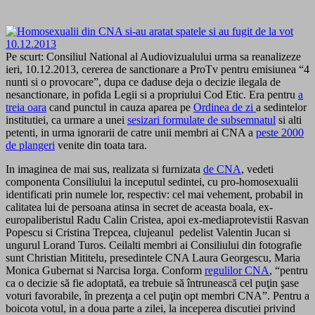
Pe scurt: Consiliul National al Audiovizualului urma sa reanalizeze
ieri, 10.12.2013, cererea de sanctionare a ProTv pentru emisiunea “4
nunti si o provocare”, dupa ce daduse deja o decizie ilegala de
nesanctionare, in pofida Legii si a propriului Cod Etic. Era pentru
a
treia oara
cand punctul in cauza aparea pe
Ordinea de zi
a sedintelor
institutiei, ca urmare a unei
sesizari formulate de subsemnatul
si alti
petenti, in urma ignorarii de catre unii membri ai CNA a
peste 2000
de plangeri
venite din toata tara.
In imaginea de mai sus, realizata si furnizata
de CNA
, vedeti
componenta Consiliului la inceputul sedintei, cu pro-homosexualii
identificati prin numele lor, respectiv: cel mai vehement, probabil in
calitatea lui de persoana atinsa in secret de aceasta boala, ex-
europaliberistul Radu Calin Cristea, apoi ex-mediaprotevistii Rasvan
Popescu si Cristina Trepcea, clujeanul pedelist Valentin Jucan si
ungurul Lorand Turos. Ceilalti membri ai Consiliului din fotografie
sunt Christian Mititelu, presedintele CNA Laura Georgescu, Maria
Monica Gubernat si Narcisa Iorga. Conform
regulilor CNA
, “pentru
ca o decizie să fie adoptată, ea trebuie să întrunească cel puţin şase
voturi favorabile, în prezenţa a cel puţin opt membri CNA”. Pentru a
boicota votul, in a doua parte a zilei, la inceperea discutiei privind