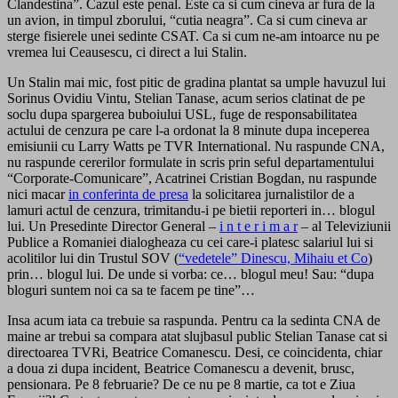
Clandestina”. Cazul este penal. Este ca si cum cineva ar fura de la
un avion, in timpul zborului, “cutia neagra”. Ca si cum cineva ar
sterge fisierele unei sedinte CSAT. Ca si cum ne-am intoarce nu pe
vremea lui Ceausescu, ci direct a lui Stalin.
Un Stalin mai mic, fost pitic de gradina plantat sa umple havuzul lui
Sorinus Ovidiu Vintu, Stelian Tanase, acum serios clatinat de pe
soclu dupa spargerea buboiului USL, fuge de responsabilitatea
actului de cenzura pe care l-a ordonat la 8 minute dupa inceperea
emisiunii cu Larry Watts pe TVR International. Nu raspunde CNA,
nu raspunde cererilor formulate in scris prin seful departamentului
“Corporate-Comunicare”, Acatrinei Cristian Bogdan, nu raspunde
nici macar
in conferinta de presa
la solicitarea jurnalistilor de a
lamuri actul de cenzura, trimitandu-i pe bietii reporteri in… blogul
lui. Un Presedinte Director General –
i n t e r i m a r
– al Televiziunii
Publice a Romaniei dialogheaza cu cei care-i platesc salariul lui si
acolitilor lui din Trustul SOV (
“vedetele” Dinescu, Mihaiu et Co
)
prin… blogul lui. De unde si vorba: ce… blogul meu! Sau: “dupa
bloguri suntem noi ca sa te facem pe tine”…
Insa acum iata ca trebuie sa raspunda. Pentru ca la sedinta CNA de
maine ar trebui sa compara atat slujbasul public Stelian Tanase cat si
directoarea TVRi, Beatrice Comanescu. Desi, ce coincidenta, chiar
a doua zi dupa incident, Beatrice Comanescu a devenit, brusc,
pensionara. Pe 8 februarie? De ce nu pe 8 martie, ca tot e Ziua