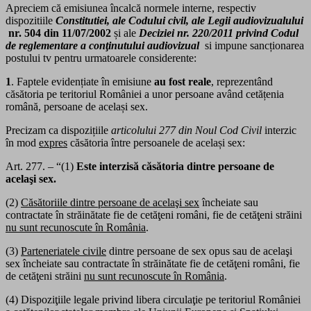
Apreciem că emisiunea încalcă normele interne, respectiv
dispozitiile
Constitutiei, ale Codului civil, ale Legii audiovizualului
nr. 504 din 11/07/2002
și ale
Deciziei nr. 220/2011
privind Codul
de reglementare a conţinutului audiovizual
si impune sancționarea
postului tv pentru urmatoarele considerente:
1
. Faptele evidențiate în emisiune
au fost reale
, reprezentând
căsătoria pe teritoriul României a unor persoane având cetățenia
română, persoane de același sex.
Precizam ca dispozițiile
articolului 277 din Noul Cod Civil
interzic
în mod
expres
căsătoria între persoanele de același sex:
Art. 277. – “(1)
Este interzisă căsătoria dintre persoane de
acelaşi sex.
(2)
Căsătoriile dintre persoane de acelaşi sex
încheiate sau
contractate în străinătate fie de cetăţeni români, fie de cetăţeni străini
nu sunt recunoscute în România
.
(3)
Parteneriatele civile
dintre persoane de sex opus sau de acelaşi
sex încheiate sau contractate în străinătate fie de cetăţeni români, fie
de cetăţeni străini
nu sunt recunoscute în România
.
(4) Dispoziţiile legale privind libera circulaţie pe teritoriul României