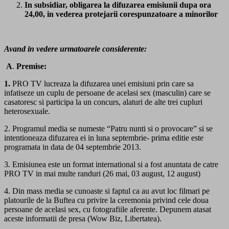
In subsidiar, obligarea la difuzarea emisiunii dupa ora
24,00, in vederea protejarii corespunzatoare a minorilor
Avand in vedere urmatoarele considerente:
A
.
Premise:
1.
PRO TV lucreaza la difuzarea unei emisiuni prin care sa
infatiseze un cuplu de persoane de acelasi sex (masculin) care se
casatoresc si participa la un concurs, alaturi de alte trei cupluri
heterosexuale.
2. Programul media se numeste “Patru nunti si o provocare” si se
intentioneaza difuzarea ei in luna septembrie- prima editie este
programata in data de 04 septembrie 2013.
3. Emisiunea este un format international si a fost anuntata de catre
PRO TV in mai multe randuri (26 mai, 03 august, 12 august)
4. Din mass media se cunoaste si faptul ca au avut loc filmari pe
platourile de la Buftea cu privire la ceremonia privind cele doua
persoane de acelasi sex, cu fotografiile aferente. Depunem atasat
aceste informatii de presa (Wow Biz, Libertatea).