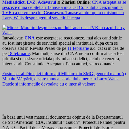
Mediaddict
,
EvZ
,
Adevarul
si
Ziaristi Online
:
CNA asteptat sa se
sesizeze dupa ce Stelian Tanase a incalcat Constitutia cenzurand la
TVR ca pe vremea lui Ceausescu. Tanase a intrerupt o emisiune cu
Larry Watts despre agentul sovietic Pacepa
.
Intr-adevar:
CNA
este asteptat sa reactioneze, mai ales cand stirile
au fost inregistrate de serviciul special al institutiei, dupa cum se
observa atat in Revista Presei de pe
11 februarie
a.c. cat si in cea de
pe
18 februarie
. Mai mult, surse din CNA ne-au confirmat ca a fost
primita si o sesizare oficiala privind acest delict, actul de cenzura,
interzis prin Constitutie. Asteptam. Pana atunci, va recomand:
Fostul şef al Direcţiei Informaţii Militare din SMG, general maior (r)
Mihaiu Mărgărit, despre munca istoricului american Larry Watts:
Datele şi informaţiile devoalate au o imensă valoare
În baza unui vast material documentar obţinut de la Departamentul
de Stat American, CIA, Institutul ’’Gauch’’, Proiectul Paralel pentru
NATO – Pactul de la Varşovia, precum şi Proiectul de Istorie