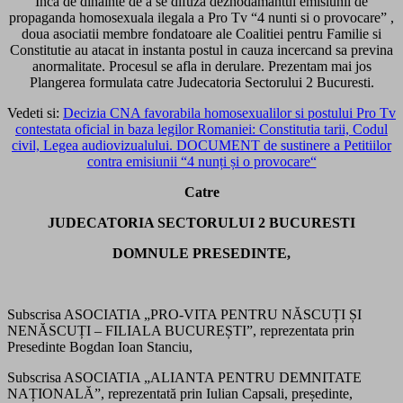
Inca de dinainte de a se difuza deznodamantul emisiunii de
propaganda homosexuala ilegala a Pro Tv “4 nunti si o provocare” ,
doua asociatii membre fondatoare ale Coalitiei pentru Familie si
Constitutie au atacat in instanta postul in cauza incercand sa previna
anormalitate. Procesul se afla in derulare. Prezentam mai jos
Plangerea formulata catre Judecatoria Sectorului 2 Bucuresti.
Vedeti si:
Decizia CNA favorabila homosexualilor si postului Pro Tv
contestata oficial in baza legilor Romaniei: Constitutia tarii, Codul
civil, Legea audiovizualului. DOCUMENT de sustinere a Petitiilor
contra emisiunii “4 nunți și o provocare“
Catre
JUDECATORIA SECTORULUI 2 BUCURESTI
DOMNULE PRESEDINTE,
Subscrisa ASOCIATIA „PRO-VITA PENTRU NĂSCUȚI ȘI
NENĂSCUȚI – FILIALA BUCUREȘTI”, reprezentata prin
Presedinte Bogdan Ioan Stanciu,
Subscrisa ASOCIATIA „ALIANTA PENTRU DEMNITATE
NAȚIONALĂ”, reprezentată prin Iulian Capsali, președinte,