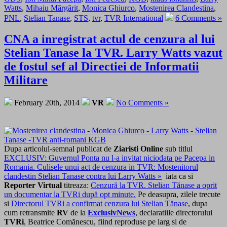
Watts
,
Mihaiu Mărgărit
,
Monica Ghiurco
,
Mostenirea Clandestina
,
PNL
,
Stelian Tanase
,
STS
,
tvr
,
TVR International
6 Comments »
CNA a inregistrat actul de cenzura al lui
Stelian Tanase la TVR. Larry Watts vazut
de fostul sef al Directiei de Informatii
Militare
February 20th, 2014
VR
No Comments »
Dupa articolul-semnal publicat de
Ziaristi Online
sub titlul
EXCLUSIV: Guvernul Ponta nu l-a invitat niciodata pe Pacepa in
Romania. Culisele unui act de cenzura in TVR: Mostenitorul
clandestin Stelian Tanase contra lui Larry Watts »
iata ca si
Reporter Virtual
titreaza:
Cenzură la TVR. Stelian Tănase a oprit
un documentar la TVRi după opt minute.
Pe deasupra, zilele trecute
si
Directorul TVRi a confirmat cenzura lui Stelian Tănase
, dupa
cum retransmite
RV
de la
ExclusivNews
, declaratiile directorului
TVRi
, Beatrice Comănescu, fiind reproduse pe larg si de