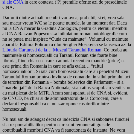
si ale CNA
in care contesta (!?) premiile oferite azi de presedintele
CNA.
Dar unii dintre actualii membri vor avea, probabil, si ei, vreo sala
sau macar vreun WC sa le poarte numele, la un moment dat. Daca
nu la CNA macar la Gradina Zoologica, pentru ca eternul membru
al CNA Rasvan Popescu si-a intitulat un roman autobiografic cum
nu se putea mai inspirat: “Cutia cu maimute”. Volumul cu maimute
aparut la Editura Polirom a dlui Serghei Moscovici se lanseaza azi la
Libraria Carturesti de la… Muzeul Taranului Roman
. Ce treaba au
maimutele si homosexualii cu Taranul Roman stie foarte bine
libraria, fiind chiar cea care a anuntat recent cu mandrie (pride) ca
este prima din Romania in care se afla etalat… “raftul
homosexualilor”. Si iata cum homosexualii care au penetrat Muzeul
Taranului Roman printr-o lovitura de comando, in stilul primului act
de terorism din Romania – bomba bolsevica din Parlament – si a
“marelui jaf” de la Banca Nationala, si-au atins scopul: au venit si nu
au mai plecat de la MTR. Acum sunt aparati si de CNA si, evident,
de CNCD, ba chiar si de administratorul de la Cotroceni, care a
declarat iresponsabil ca el nu s-ar opune casatoriilor intre
homosexuali.
Nu mai am de adaugat decat ca indecizia CNA si sabotarea functiei
si a responsabilitatilor pentru care sunt remunerati gras de
contribuabili membrii CNA va fi sanctionata de Instanta. Ne vom