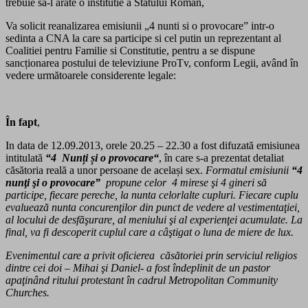
trebuie sa-l arate o institutie a Statului Roman,
Va solicit reanalizarea emisiunii „4 nunti si o provocare” intr-o
sedinta a CNA la care sa participe si cel putin un reprezentant al
Coalitiei pentru Familie si Constitutie, pentru a se dispune
sancționarea postului de televiziune ProTv, conform Legii, având în
vedere următoarele considerente legale:
În fapt
,
In data de 12.09.2013, orele 20.25 – 22.30 a fost difuzată emisiunea
intitulată
“4 Nunți și o provocare“
, în care s-a prezentat detaliat
căsătoria reală a unor persoane de același sex.
Formatul emisiunii
“4
nunţi şi o provocare”
propune celor 4 mirese şi 4 gineri să
participe, fiecare pereche, la nunta celorlalte cupluri. Fiecare cuplu
evaluează nunta concurenţilor din punct de vedere al vestimentaţiei,
al locului de desfăşurare, al meniului şi al experienţei acumulate. La
final, va fi descoperit cuplul care a câştigat o luna de miere de lux.
Evenimentul care a privit oficierea căsătoriei prin serviciul religios
dintre cei doi – Mihai şi Daniel- a fost îndeplinit de un pastor
apaţinând ritului protestant în cadrul Metropolitan Community
Churches.