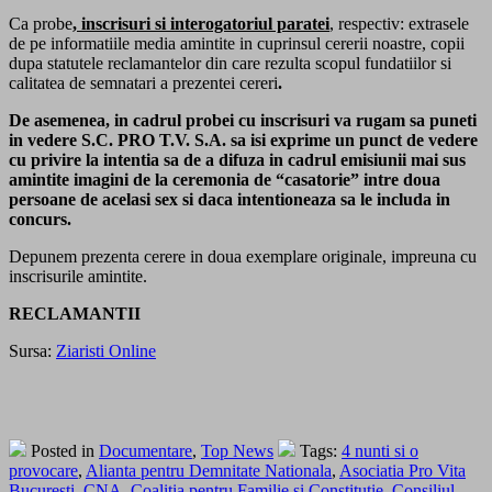
Ca probe
, inscrisuri si interogatoriul paratei
, respectiv: extrasele
de pe informatiile media amintite in cuprinsul cererii noastre, copii
dupa statutele reclamantelor din care rezulta scopul fundatiilor si
calitatea de semnatari a prezentei cereri
.
De asemenea, in cadrul probei cu inscrisuri va rugam sa puneti
in vedere S.C. PRO T.V. S.A. sa isi exprime un punct de vedere
cu privire la intentia sa de a difuza in cadrul emisiunii mai sus
amintite imagini de la ceremonia de “casatorie” intre doua
persoane de acelasi sex si daca intentioneaza sa le includa in
concurs.
Depunem prezenta cerere in doua exemplare originale, impreuna cu
inscrisurile amintite.
RECLAMANTII
Sursa:
Ziaristi Online
Posted in
Documentare
,
Top News
Tags:
4 nunti si o
provocare
,
Alianta pentru Demnitate Nationala
,
Asociatia Pro Vita
Bucuresti
,
CNA
,
Coalitia pentru Familie si Constitutie
,
Consiliul