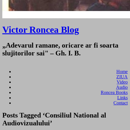
Victor Roncea Blog
„Adevarul ramane, oricare ar fi soarta
slujitorilor sai" – Gh. I. B.
Home
ZIUA
Video
Audio
Roncea Books
Links
Contact
Posts Tagged ‘Consiliul National al
Audiovizualului’