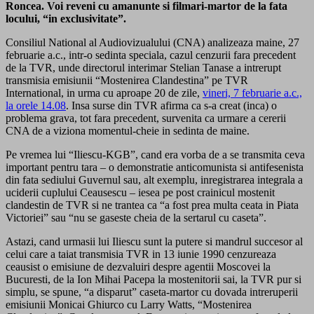
Roncea. Voi reveni cu amanunte si filmari-martor de la fata
locului, “in exclusivitate”.
Consiliul National al Audiovizualului (CNA) analizeaza maine, 27
februarie a.c., intr-o sedinta speciala, cazul cenzurii fara precedent
de la TVR, unde directorul interimar Stelian Tanase a intrerupt
transmisia emisiunii “Mostenirea Clandestina” pe TVR
International, in urma cu aproape 20 de zile,
vineri, 7 februarie a.c.,
la orele 14.08
. Insa surse din TVR afirma ca s-a creat (inca) o
problema grava, tot fara precedent, survenita ca urmare a cererii
CNA de a viziona momentul-cheie in sedinta de maine.
Pe vremea lui “Iliescu-KGB”, cand era vorba de a se transmita ceva
important pentru tara – o demonstratie anticomunista si antifesenista
din fata sediului Guvernul sau, alt exemplu, inregistrarea integrala a
uciderii cuplului Ceausescu – iesea pe post crainicul mostenit
clandestin de TVR si ne trantea ca “a fost prea multa ceata in Piata
Victoriei” sau “nu se gaseste cheia de la sertarul cu caseta”.
Astazi, cand urmasii lui Iliescu sunt la putere si mandrul succesor al
celui care a taiat transmisia TVR in 13 iunie 1990 cenzureaza
ceausist o emisiune de dezvaluiri despre agentii Moscovei la
Bucuresti, de la Ion Mihai Pacepa la mostenitorii sai, la TVR pur si
simplu, se spune, “a disparut” caseta-martor cu dovada intreruperii
emisiunii Monicai Ghiurco cu Larry Watts, “Mostenirea