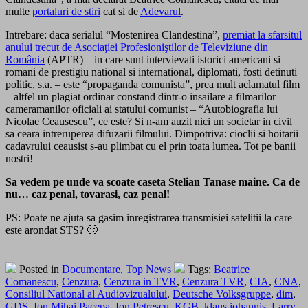
multe
portaluri de stiri
cat si de
Adevarul
.
Intrebare: daca serialul “Mostenirea Clandestina”,
premiat la sfarsitul
anului trecut de Asociaţiei Profesioniştilor de Televiziune din
România
(APTR) – in care sunt intervievati istorici americani si
romani de prestigiu national si international, diplomati, fosti detinuti
politic, s.a. – este “propaganda comunista”, prea mult aclamatul film
– altfel un plagiat ordinar constand dintr-o insailare a filmarilor
cameramanilor oficiali ai statului comunist – “Autobiografia lui
Nicolae Ceausescu”, ce este? Si n-am auzit nici un societar in civil
sa ceara intreruperea difuzarii filmului. Dimpotriva: cioclii si hoitarii
cadavrului ceausist s-au plimbat cu el prin toata lumea. Tot pe banii
nostri!
Sa vedem pe unde va scoate caseta Stelian Tanase maine. Ca de
nu… caz penal, tovarasi, caz penal!
PS: Poate ne ajuta sa gasim inregistrarea transmisiei satelitii la care
este arondat STS? 🙂
Posted in
Documentare
,
Top News
Tags:
Beatrice
Comanescu
,
Cenzura
,
Cenzura in TVR
,
Cenzura TVR
,
CIA
,
CNA
,
Consiliul National al Audiovizualului
,
Deutsche Volksgruppe
,
dim
,
GDS
,
Ion Mihai Pacepa
,
Ion Petrescu
,
KGB
,
klaus iohannis
,
Larry