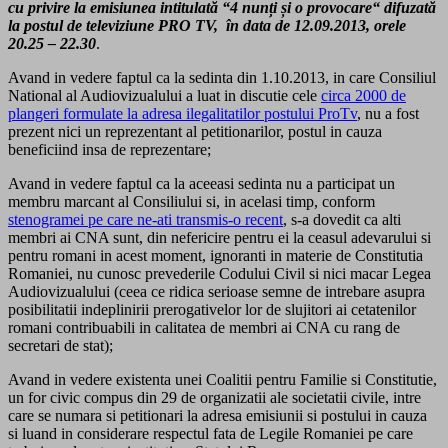
cu privire la emisiunea intitulată “4 nunți și o provocare“ difuzată
la postul de televiziune PRO TV, în data de 12.09.2013, orele
20.25 – 22.30
.
Avand in vedere faptul ca la sedinta din 1.10.2013, in care Consiliul
National al Audiovizualului a luat in discutie cele
circa 2000 de
plangeri formulate la adresa ilegalitatilor postului ProTv
, nu a fost
prezent nici un reprezentant al petitionarilor, postul in cauza
beneficiind insa de reprezentare;
Avand in vedere faptul ca la aceeasi sedinta nu a participat un
membru marcant al Consiliului si, in acelasi timp, conform
stenogramei pe care ne-ati transmis-o recent
, s-a dovedit ca alti
membri ai CNA sunt, din nefericire pentru ei la ceasul adevarului si
pentru romani in acest moment, ignoranti in materie de Constitutia
Romaniei, nu cunosc prevederile Codului Civil si nici macar Legea
Audiovizualului (ceea ce ridica serioase semne de intrebare asupra
posibilitatii indeplinirii prerogativelor lor de slujitori ai cetatenilor
romani contribuabili in calitatea de membri ai CNA cu rang de
secretari de stat);
Avand in vedere existenta unei Coalitii pentru Familie si Constitutie,
un for civic compus din 29 de organizatii ale societatii civile, intre
care se numara si petitionari la adresa emisiunii si postului in cauza
si luand in considerare respectul fata de Legile Romaniei pe care