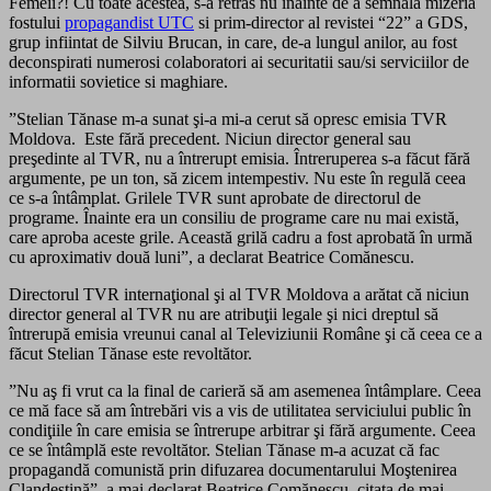
Femeii?! Cu toate acestea, s-a retras nu inainte de a semnala mizeria
fostului
propagandist UTC
si prim-director al revistei “22” a GDS,
grup infiintat de Silviu Brucan, in care, de-a lungul anilor, au fost
deconspirati numerosi colaboratori ai securitatii sau/si serviciilor de
informatii sovietice si maghiare.
”Stelian Tănase m-a sunat şi-a mi-a cerut să opresc emisia TVR
Moldova. Este fără precedent. Niciun director general sau
preşedinte al TVR, nu a întrerupt emisia. Întreruperea s-a făcut fără
argumente, pe un ton, să zicem intempestiv. Nu este în regulă ceea
ce s-a întâmplat. Grilele TVR sunt aprobate de directorul de
programe. Înainte era un consiliu de programe care nu mai există,
care aproba aceste grile. Această grilă cadru a fost aprobată în urmă
cu aproximativ două luni”, a declarat Beatrice Comănescu.
Directorul TVR internaţional şi al TVR Moldova a arătat că niciun
director general al TVR nu are atribuţii legale şi nici dreptul să
întrerupă emisia vreunui canal al Televiziunii Române şi că ceea ce a
făcut Stelian Tănase este revoltător.
”Nu aş fi vrut ca la final de carieră să am asemenea întâmplare. Ceea
ce mă face să am întrebări vis a vis de utilitatea serviciului public în
condiţiile în care emisia se întrerupe arbitrar şi fără argumente. Ceea
ce se întâmplă este revoltător. Stelian Tănase m-a acuzat că fac
propagandă comunistă prin difuzarea documentarului Moştenirea
Clandestină”, a mai declarat Beatrice Comănescu, citata de mai