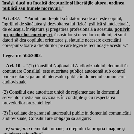
însăşi, dacă nu încalcă drepturile şi libertăţile altora, ordinea
publică sau bunele moravuri.
”
Art. 487
. – “Părinţii au dreptul şi îndatorirea de a creşte copilul,
îngrijind de sănătatea şi dezvoltarea lui fizică, psihică şi intelectuală,
de educaţia, învăţătura şi pregătirea profesională a acestuia,
potrivit
propriilor lor convingeri
, însuşirilor şi nevoilor copilului; ei sunt
datori să dea copilului orientarea şi sfaturile necesare exercitării
corespunzătoare a drepturilor pe care legea le recunoaşte acestuia.”
Legea nr. 504/2002
:
Art. 10
. – “(1) Consiliul Naţional al Audiovizualului, denumit în
continuare Consiliul, este autoritate publică autonomă sub control
parlamentar şi garantul interesului public în domeniul comunicării
audiovizuale.
(2) Consiliul este autoritate unică de reglementare în domeniul
serviciilor media audiovizuale, în condiţiile şi cu respectarea
prevederilor prezentei legi.
(3) În calitate de garant al interesului public în domeniul comunicării
audiovizuale, Consiliul are obligaţia să asigure:
e) protejarea
demnităţii umane, a dreptului la propria imagine şi
protejarea
minorilor
;”