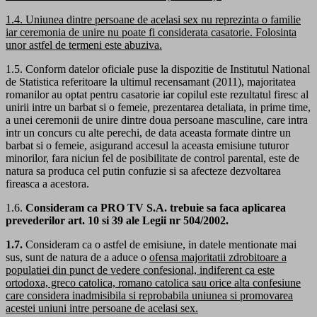
1.4. Uniunea dintre persoane de acelasi sex nu reprezinta o familie
iar ceremonia de unire nu poate fi considerata casatorie. Folosinta
unor astfel de termeni este abuziva.
1.5. Conform datelor oficiale puse la dispozitie de Institutul National
de Statistica referitoare la ultimul recensamant (2011), majoritatea
romanilor au optat pentru casatorie iar copilul este rezultatul firesc al
unirii intre un barbat si o femeie, prezentarea detaliata, in prime time,
a unei ceremonii de unire dintre doua persoane masculine, care intra
intr un concurs cu alte perechi, de data aceasta formate dintre un
barbat si o femeie, asigurand accesul la aceasta emisiune tuturor
minorilor, fara niciun fel de posibilitate de control parental, este de
natura sa produca cel putin confuzie si sa afecteze dezvoltarea
fireasca a acestora.
1.6.
Consideram ca PRO TV S.A. trebuie sa faca aplicarea
prevederilor art. 10 si 39 ale Legii nr 504/2002.
1.7.
Consideram ca o astfel de emisiune, in datele mentionate mai
sus, sunt de natura de a aduce o
ofensa majoritatii zdrobitoare a
populatiei din punct de vedere confesional, indiferent ca este
ortodoxa, greco catolica, romano catolica sau orice alta confesiune
care considera inadmisibila si reprobabila uniunea si promovarea
acestei uniuni intre persoane de acelasi sex.