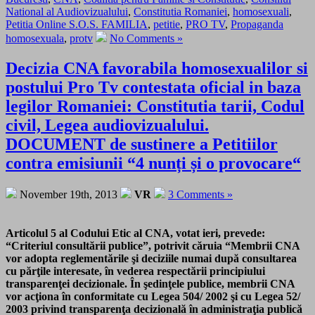
National al Audiovizualului
,
Constitutia Romaniei
,
homosexuali
,
Petitia Online S.O.S. FAMILIA
,
petitie
,
PRO TV
,
Propaganda
homosexuala
,
protv
No Comments »
Decizia CNA favorabila homosexualilor si
postului Pro Tv contestata oficial in baza
legilor Romaniei: Constitutia tarii, Codul
civil, Legea audiovizualului.
DOCUMENT de sustinere a Petitiilor
contra emisiunii “4 nunți și o provocare“
November 19th, 2013
VR
3 Comments »
Articolul 5 al Codului Etic al CNA, votat ieri, prevede:
“Criteriul consultării publice”, potrivit căruia “Membrii CNA
vor adopta reglementările şi deciziile numai după consultarea
cu părţile interesate, în vederea respectării principiului
transparenţei decizionale. În şedinţele publice, membrii CNA
vor acţiona în conformitate cu Legea 504/ 2002 şi cu Legea 52/
2003 privind transparenţa decizională în administraţia publică