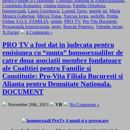
pentru Familie si Constitutie
,
Consiliul National al Audiovizualului
,
Constitutia Romaniei
,
cristina trepcea
,
Familia Ortodoxa
,
homosexuali
,
Laura Georgescu
,
Lorand Turos
,
marele jaf
,
Maria
Monica Gubernat
,
Mircea Toma
,
Narcisa Iorga
,
pedofili
,
Petitia
Online S.O.S. FAMILIA
,
petitie
,
PRO TV
,
Pro Vita Bucuresti
,
Propaganda homosexuala
,
protv
,
Rasvan Popescu
,
Valentin Jucan
,
X-Factor
4 Comments »
PRO TV a fost dat in judecata pentru
emisiunea cu “nunta” homosexualilor de
catre doua asociatii membre fondatoare
ale Coalitiei pentru Familie si
Constitutie: Pro-Vita Filiala Bucuresti si
Alianta pentru Demnitate Nationala.
DOCUMENT
November 20th, 2013
VR
No Comments »