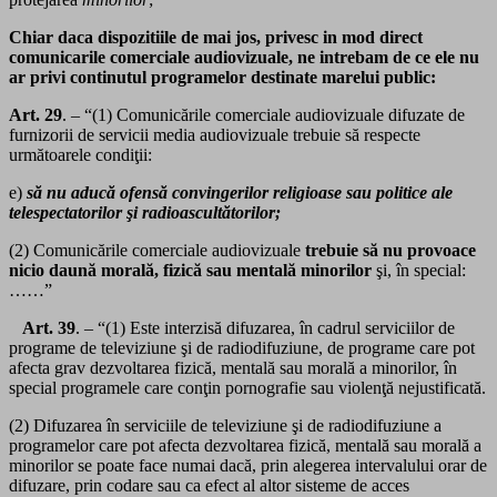
Chiar daca dispozitiile de mai jos, privesc in mod direct
comunicarile comerciale audiovizuale, ne intrebam de ce ele nu
ar privi continutul programelor destinate marelui public:
Art. 29
. – “(1) Comunicările comerciale audiovizuale difuzate de
furnizorii de servicii media audiovizuale trebuie să respecte
următoarele condiţii:
e)
să nu aducă ofensă convingerilor religioase sau politice ale
telespectatorilor şi radioascultătorilor;
(2) Comunicările comerciale audiovizuale
trebuie să nu provoace
nicio daună morală, fizică sau mentală minorilor
şi, în special:
……”
Art. 39
. – “(1) Este interzisă difuzarea, în cadrul serviciilor de
programe de televiziune şi de radiodifuziune, de programe care pot
afecta grav dezvoltarea fizică, mentală sau morală a minorilor, în
special programele care conţin pornografie sau violenţă nejustificată.
(2) Difuzarea în serviciile de televiziune şi de radiodifuziune a
programelor care pot afecta dezvoltarea fizică, mentală sau morală a
minorilor se poate face numai dacă, prin alegerea intervalului orar de
difuzare, prin codare sau ca efect al altor sisteme de acces