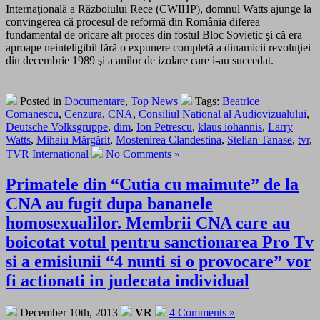
Internaţională a Războiului Rece (CWIHP), domnul Watts ajunge la
convingerea că procesul de reformă din România diferea
fundamental de oricare alt proces din fostul Bloc Sovietic şi că era
aproape neinteligibil fără o expunere completă a dinamicii revoluţiei
din decembrie 1989 şi a anilor de izolare care i-au succedat.
Posted in
Documentare
,
Top News
Tags:
Beatrice
Comanescu
,
Cenzura
,
CNA
,
Consiliul National al Audiovizualului
,
Deutsche Volksgruppe
,
dim
,
Ion Petrescu
,
klaus iohannis
,
Larry
Watts
,
Mihaiu Mărgărit
,
Mostenirea Clandestina
,
Stelian Tanase
,
tvr
,
TVR International
No Comments »
Primatele din “Cutia cu maimute” de la
CNA au fugit dupa bananele
homosexualilor. Membrii CNA care au
boicotat votul pentru sanctionarea Pro Tv
si a emisiunii “4 nunti si o provocare” vor
fi actionati in judecata individual
December 10th, 2013
VR
4 Comments »