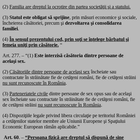
(2)
Familia are dreptul la ocrotire din partea societăţii şi a statului.
(3)
Statul este obligat să sprijine
, prin măsuri economice şi sociale,
încheierea căsătoriei, precum şi
dezvoltarea şi consolidarea
familiei
.
(4)
În sensul prezentului cod, prin soţi se înţelege bărbatul şi
femeia uniţi prin căsătorie.
“
Art. 277. – “(1)
Este interzisă căsătoria dintre persoane de
acelaşi sex.
(2)
Căsătoriile dintre persoane de acelaşi sex
încheiate sau
contractate în străinătate fie de cetăţeni români, fie de cetăţeni străini
nu sunt recunoscute în România
.
(3)
Parteneriatele civile
dintre persoane de sex opus sau de acelaşi
sex încheiate sau contractate în străinătate fie de cetăţeni români, fie
de cetăţeni străini
nu sunt recunoscute în România
.
(4) Dispoziţiile legale privind libera circulaţie pe teritoriul României
a cetăţenilor statelor membre ale Uniunii Europene şi Spaţiului
Economic European rămân aplicabile.”
Art. 60
. –
“
Persoana fizică are dreptul să dispună de sine