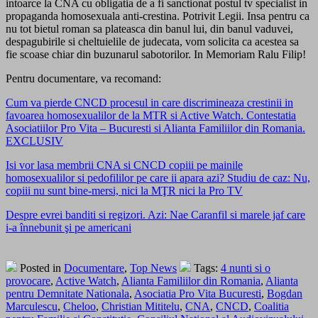
intoarce la CNA cu obligatia de a fi sanctionat postul tv specialist in
propaganda homosexuala anti-crestina. Potrivit Legii. Insa pentru ca
nu tot bietul roman sa plateasca din banul lui, din banul vaduvei,
despagubirile si cheltuielile de judecata, vom solicita ca acestea sa
fie scoase chiar din buzunarul sabotorilor. In Memoriam Ralu Filip!
Pentru documentare, va recomand:
Cum va pierde CNCD procesul in care discrimineaza crestinii in
favoarea homosexualilor de la MTR si Active Watch. Contestatia
Asociatiilor Pro Vita – Bucuresti si Alianta Familiilor din Romania.
EXCLUSIV
Isi vor lasa membrii CNA si CNCD copiii pe mainile
homosexualilor si pedofililor pe care ii apara azi? Studiu de caz: Nu,
copiii nu sunt bine-mersi, nici la MŢR nici la Pro TV
Despre evrei banditi si regizori. Azi: Nae Caranfil si marele jaf care
i-a înnebunit şi pe americani
Posted in
Documentare
,
Top News
Tags:
4 nunti si o
provocare
,
Active Watch
,
Alianta Familiilor din Romania
,
Alianta
pentru Demnitate Nationala
,
Asociatia Pro Vita Bucuresti
,
Bogdan
Marculescu
,
Cheloo
,
Christian Mititelu
,
CNA
,
CNCD
,
Coalitia