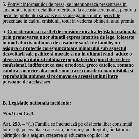
5.
Potrivit informatiilor de presa, se intentioneaza prezentarea in
amanunt a tuturor detaliilor referitoare la aceasta ceremonie, pentru a
permite publicului sa voteze si sa aleaga una dintre perechile
prezentate in cadrul emisiunii, totul in vederea obtinerii unui premiu.
6.
Consideram ca o astfel de emisiune incalca legislatia nationala
prin promovarea unor situatii expres interzise de lege, foloseste
in mod abuziv notiunea de casatorie sau/si de familie, nu
asigura o protectie corespunzatoare minorului sub aspectul
dezvoltarii sale psihice si morale si nu in ultimul rand, aduce o
ofensa majoritatii zdrobitoare populatiei din punct de vedere
confesional, indiferent ca este ortodoxa, greco catolica, romano
catolica sau orice alta confesiune care considera inadmisibila si
reprobabila uniunea si promovarea acestei uniuni intre
persoane de acelasi sex.
B. Legislatie nationala incidenta:
Noul Cod Civil
:
Art. 258
. – “(1) Familia se întemeiază pe căsătoria liber consimţită
între soţi, pe egalitatea acestora, precum şi pe dreptul şi îndatorirea
părinţilor de a asigura creşterea şi educarea copiilor lor.