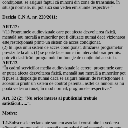
condiţionat, se asigură faptul că minorii din zona de transmisie, în
situaţii normale, nu pot auzi sau vedea emisiunile respective.”
Decizia C.N.A. nr. 220/2011:
ART.12:
“(1) Programele audiovizuale care pot afecta dezvoltarea fizică,
mentală sau morală a minorilor pot fi difuzate numai dacă vizionarea
este restricţionată printr-un sistem de acces condiţionat.
(2) În lipsa unui sistem de acces condiţionat, difuzarea programelor
prevăzute la alin. (1) se poate face numai în intervalul orar permis,
potrivit clasificării programului în funcţie de conţinutul acestuia.
ART.13
“În cadrul serviciilor media audiovizuale la cerere, programele care
ar putea afecta dezvoltarea fizică, mentală sau morală a minorilor pot
fi puse la dispoziţie numai dacă se asigură măsuri de restricţionare a
accesului printr-un sistem de control parental, astfel ca minorii să nu
poată vedea ori auzi, în mod normal, programele respective.”
Art. 32 (2
): “
Nu orice interes al publicului trebuie
satisfăcut…..”.
Motive:
1.1.
Subscrisele reclamante suntem asociatii constituite in vederea
afirmarii, promovarii si apararii unor valori fundamentale cum este