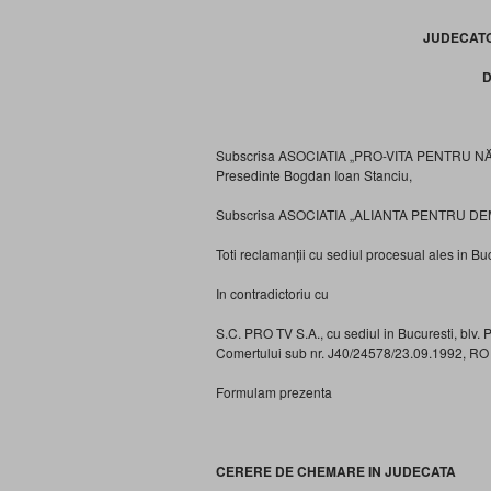
JUDECATO
D
Subscrisa ASOCIATIA „PRO-VITA PENTRU NĂS
Presedinte Bogdan Ioan Stanciu,
Subscrisa ASOCIATIA „ALIANTA PENTRU DEMNI
Toti reclamanții cu sediul procesual ales in Bu
In contradictoriu cu
S.C. PRO TV S.A., cu sediul in Bucuresti, blv.
Comertului sub nr. J40/24578/23.09.1992, RO
Formulam prezenta
CERERE DE CHEMARE IN JUDECATA