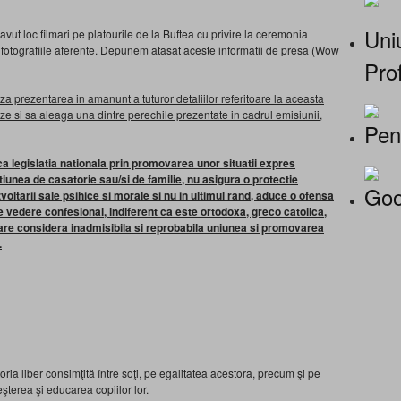
Uniu
vut loc filmari pe platourile de la Buftea cu privire la ceremonia
 fotografiile aferente. Depunem atasat aceste informatii de presa (Wow
Prof
aza prezentarea in amanunt a tuturor detaliilor referitoare la aceasta
ze si sa aleaga una dintre perechile prezentate in cadrul emisiunii,
Pen
a legislatia nationala prin promovarea unor situatii expres
tiunea de casatorie sau/si de familie, nu asigura o protectie
Goo
ltarii sale psihice si morale si nu in ultimul rand, aduce o ofensa
de vedere confesional, indiferent ca este ortodoxa, greco catolica,
are considera inadmisibila si reprobabila uniunea si promovarea
.
oria liber consimţită între soţi, pe egalitatea acestora, precum şi pe
eşterea şi educarea copiilor lor.