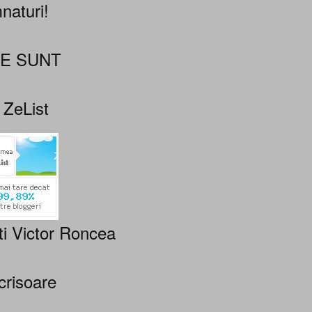
naturi!
NE SUNT
 ZeList
ti Victor Roncea
crisoare