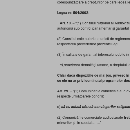
corespunzătoare a drepturilor pe care legea l
Legea nr. 504/2002
:
Art. 10
. – “(1) Consiliul Naţional al Audioviz
autonomă sub control parlamentar şi garantul 
(2) Consiliul este autoritate unică de reglement
respectarea prevederilor prezentei legi.
(3) În calitate de garant al interesului public 
e) protejarea
demnităţii umane, a dreptului l
Chiar daca dispozitiile de mai jos, privesc 
ce ele nu ar privi continutul programelor des
Art. 29
. – “(1) Comunicările comerciale audiovi
respecte următoarele condiţii:
e)
să nu aducă ofensă convingerilor religioase
(2) Comunicările comerciale audiovizuale
tre
minorilor
şi, în special:……”