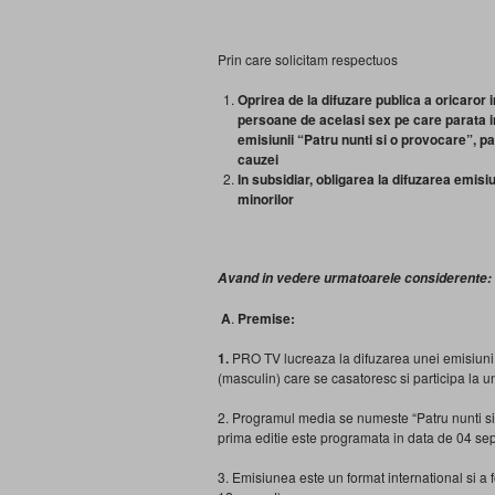
Prin care solicitam respectuos
Oprirea de la difuzare publica a oricaror
persoane de acelasi sex pe care parata in
emisiunii “Patru nunti si o provocare”, pan
cauzei
In subsidiar, obligarea la difuzarea emisi
minorilor
Avand in vedere urmatoarele considerente:
A
.
Premise:
1.
PRO TV lucreaza la difuzarea unei emisiuni 
(masculin) care se casatoresc si participa la un
2. Programul media se numeste “Patru nunti si 
prima editie este programata in data de 04 se
3. Emisiunea este un format international si a