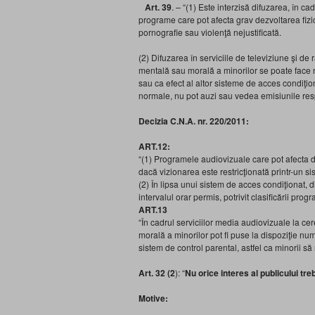
Art. 39
. – “(1) Este interzisă difuzarea, în c
programe care pot afecta grav dezvoltarea fizi
pornografie sau violenţă nejustificată.
(2) Difuzarea în serviciile de televiziune şi de
mentală sau morală a minorilor se poate face n
sau ca efect al altor sisteme de acces condiţion
normale, nu pot auzi sau vedea emisiunile res
Decizia C.N.A. nr. 220/2011:
ART.12:
“(1) Programele audiovizuale care pot afecta d
dacă vizionarea este restricţionată printr-un s
(2) În lipsa unui sistem de acces condiţionat, 
intervalul orar permis, potrivit clasificării prog
ART.13
“În cadrul serviciilor media audiovizuale la ce
morală a minorilor pot fi puse la dispoziţie nu
sistem de control parental, astfel ca minorii s
Art. 32 (2
): “
Nu orice interes al publicului tre
Motive: