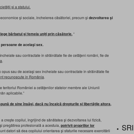
etăţii şi a statului.
i economice şi sociale, încheierea căsătoriei, precum şi
dezvoltarea şi
elege bărbatul şi femeia uniţi prin căsătorie.
“
e persoane de acelaşi sex.
încheiate sau contractate în străinătate fie de cetăţeni români, fie de
ia
.
opus sau de acelaşi sex încheiate sau contractate în străinătate fie
unt recunoscute în România
.
e pe teritoriul României a cetăţenilor statelor membre ale Uniunii
ân aplicabile.”
pună de sine însăşi, dacă nu încalcă drepturile şi libertăţile altora,
e a creşte copilul, îngrijind de sănătatea şi dezvoltarea lui fizică,
SRI
 şi pregătirea profesională a acestuia,
potrivit propriilor lor
i sunt datori să dea copilului orientarea şi sfaturile necesare exercitării