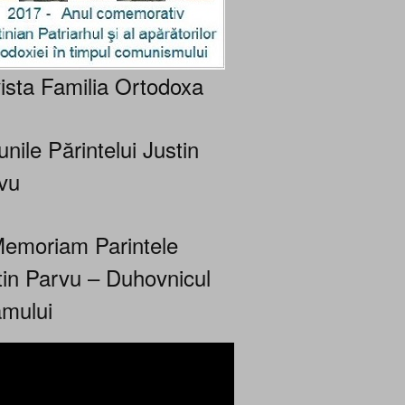
ista Familia Ortodoxa
nile Părintelui Justin
vu
Memoriam Parintele
tin Parvu – Duhovnicul
mului