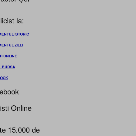
icist la:
MENTUL ISTORIC
MENTUL ZILEI
TI ONLINE
L BURSA
BOOK
ebook
isti Online
te 15.000 de