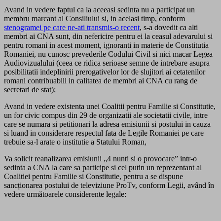
Avand in vedere faptul ca la aceeasi sedinta nu a participat un
membru marcant al Consiliului si, in acelasi timp, conform
stenogramei pe care ne-ati transmis-o recent
, s-a dovedit ca alti
membri ai CNA sunt, din nefericire pentru ei la ceasul adevarului si
pentru romani in acest moment, ignoranti in materie de Constitutia
Romaniei, nu cunosc prevederile Codului Civil si nici macar Legea
Audiovizualului (ceea ce ridica serioase semne de intrebare asupra
posibilitatii indeplinirii prerogativelor lor de slujitori ai cetatenilor
romani contribuabili in calitatea de membri ai CNA cu rang de
secretari de stat);
Avand in vedere existenta unei Coalitii pentru Familie si Constitutie,
un for civic compus din 29 de organizatii ale societatii civile, intre
care se numara si petitionari la adresa emisiunii si postului in cauza
si luand in considerare respectul fata de Legile Romaniei pe care
trebuie sa-l arate o institutie a Statului Roman,
Va solicit reanalizarea emisiunii „4 nunti si o provocare” intr-o
sedinta a CNA la care sa participe si cel putin un reprezentant al
Coalitiei pentru Familie si Constitutie, pentru a se dispune
sancționarea postului de televiziune ProTv, conform Legii, având în
vedere următoarele considerente legale: