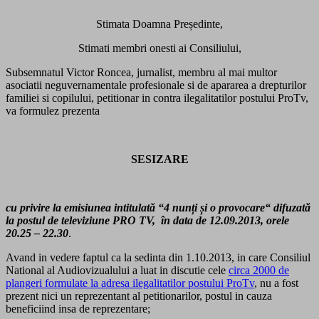
Stimata Doamna Președinte,
Stimati membri onesti ai Consiliului,
Subsemnatul Victor Roncea, jurnalist, membru al mai multor
asociatii neguvernamentale profesionale si de apararea a drepturilor
familiei si copilului, petitionar in contra ilegalitatilor postului ProTv,
va formulez prezenta
SESIZARE
cu privire la emisiunea intitulată “4 nunți și o provocare“ difuzată
la postul de televiziune PRO TV, în data de 12.09.2013, orele
20.25 – 22.30
.
Avand in vedere faptul ca la sedinta din 1.10.2013, in care Consiliul
National al Audiovizualului a luat in discutie cele
circa 2000 de
plangeri formulate la adresa ilegalitatilor postului ProTv
, nu a fost
prezent nici un reprezentant al petitionarilor, postul in cauza
beneficiind insa de reprezentare;