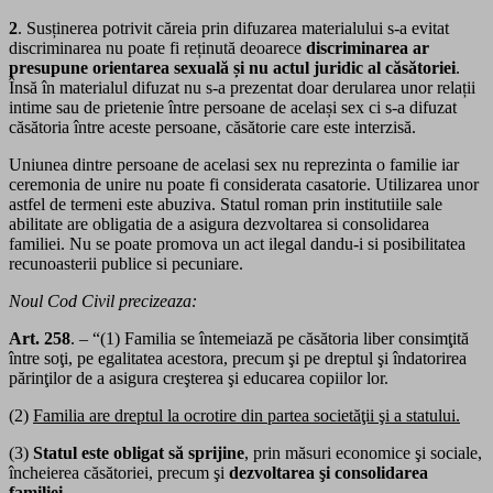
2
. Susținerea potrivit căreia prin difuzarea materialului s-a evitat
discriminarea nu poate fi reținută deoarece
discriminarea ar
presupune orientarea sexuală și nu actul juridic al căsătoriei
.
Însă în materialul difuzat nu s-a prezentat doar derularea unor relații
intime sau de prietenie între persoane de același sex ci s-a difuzat
căsătoria între aceste persoane, căsătorie care este interzisă.
Uniunea dintre persoane de acelasi sex nu reprezinta o familie iar
ceremonia de unire nu poate fi considerata casatorie. Utilizarea unor
astfel de termeni este abuziva. Statul roman prin institutiile sale
abilitate are obligatia de a asigura dezvoltarea si consolidarea
familiei. Nu se poate promova un act ilegal dandu-i si posibilitatea
recunoasterii publice si pecuniare.
Noul Cod Civil precizeaza:
Art. 258
. – “(1) Familia se întemeiază pe căsătoria liber consimţită
între soţi, pe egalitatea acestora, precum şi pe dreptul şi îndatorirea
părinţilor de a asigura creşterea şi educarea copiilor lor.
(2)
Familia are dreptul la ocrotire din partea societăţii şi a statului.
(3)
Statul este obligat să sprijine
, prin măsuri economice şi sociale,
încheierea căsătoriei, precum şi
dezvoltarea şi consolidarea
familiei
.