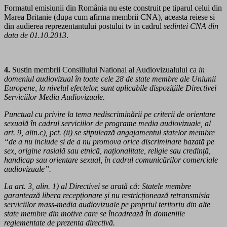
Formatul emisiunii din România nu este construit pe tiparul celui din
Marea Britanie (dupa cum afirma membrii CNA), aceasta reiese si
din audierea reprezentantului postului tv in cadrul
sedintei CNA din
data de 01.10.2013
.
4.
Sustin membrii Consiliului National al Audiovizualului ca
in
domeniul audiovizual în toate cele 28 de state membre ale Uniunii
Europene, la nivelul efectelor, sunt aplicabile dispoziţiile Directivei
Serviciilor Media Audiovizuale.
Punctual cu privire la tema nediscriminării pe criterii de orientare
sexuală în cadrul serviciilor de programe media audiovizuale, al
art. 9, alin.c), pct. (ii) se stipulează angajamentul statelor membre
“de a nu include și de a nu promova orice discriminare bazată pe
sex, origine rasială sau etnică, naționalitate, religie sau credință,
handicap sau orientare sexual, în cadrul comunicărilor comerciale
audiovizuale”.
La art. 3, alin. 1) al Directivei se arată că: Statele membre
garantează libera recepționare și nu restricționează retransmisia
serviciilor mass-media audiovizuale pe propriul teritoriu din alte
state membre din motive care se încadrează în domeniile
reglementate de prezenta directivă.