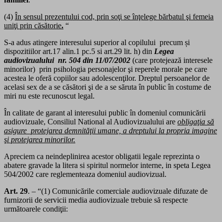
(4)
În sensul prezentului cod, prin soţi se înţelege bărbatul şi femeia
uniţi prin căsătorie
.
“
S-a adus atingere interesului superior al copilului precum și
dispozitiilor art.17 alin.1 pc.5 si art.29 lit. h) din
Legea
audiovizualului
nr. 504 din 11/07/2002
(care protejează interesele
minorilor) prin psihologia personajelor şi reperele morale pe care
acestea le oferă copiilor sau adolescenţilor. Dreptul persoanelor de
acelasi sex de a se căsători şi de a se săruta în public în costume de
miri nu este recunoscut legal.
În calitate de garant al interesului public în domeniul comunicării
audiovizuale, Consiliul National al Audiovizualului are
obligaţia să
asigure protejarea demnităţii umane, a dreptului la propria imagine
şi protejarea minorilor.
Apreciem ca neindeplinirea acestor obligatii legale reprezinta o
abatere grava
de la litera si spiritul normelor interne, in speta Legea
504/2002 care reglementeaza domeniul audiovizual.
Art. 29
. – “(1) Comunicările comerciale audiovizuale difuzate de
furnizorii de servicii media audiovizuale trebuie să respecte
următoarele condiţii: