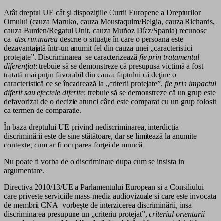
Atât dreptul UE cât şi dispoziţiile Curtii Europene a Drepturilor
Omului (cauza Maruko, cauza Moustaquim/Belgia, cauza Richards,
cauza Burden/Regatul Unit, cauza Muñoz Díaz/Spania) recunosc
ca
discriminarea
descrie o situaţie în care o persoană este
dezavantajată într-un anumit fel din cauza unei „caracteristici
protejate”. Discriminarea se caracterizează
fie prin tratamentul
diferenţiat
: trebuie să se demonstreze că presupusa victimă a fost
tratată mai puţin favorabil din cauza faptului că deţine o
caracteristică ce se încadrează la „criterii protejate”,
fie prin impactul
diferit sau efectele diferite
: trebuie să se demonstreze că un grup este
defavorizat de o decizie atunci când este comparat cu un grup folosit
ca termen de comparaţie.
În baza dreptului UE privind nediscriminarea, interdicţia
discriminării este de sine stătătoare, dar se limitează la anumite
contexte, cum ar fi ocuparea forţei de muncă.
Nu poate fi vorba de o discriminare dupa cum se insista in
argumentare.
Directiva 2010/13/UE a Parlamentului European si a Consiliului
care priveste serviciile mass-media audiovizuale si care este invocata
de membrii CNA vorbește de interzicerea discriminării, insa
discriminarea presupune un „criteriu protejat”,
criteriul orientarii