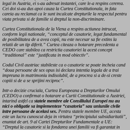
legal in Austria, ei s-au adresat instantei, care le-a respins cererea.
Cei doi si-au dus apoi cauza la Curtea Constitutionala, in fata
careia au reclamat ca le sunt incalcate drepturile la respectul pentru
viata privata si de familie si dreptul la non-discriminare.
Curtea Constitutionala de la Viena a respins actiunea intrucat,
conform legii nationale, “conceptul de casatorie, legat fundamental
de posibilitatea de a avea copii, nu este necesar sa fie extins la
relatii de un tip diferit.” Curtea citeaza o hotarare precedenta a
CEDO care stabilea ca restrictia casatoriei la acest concept
“traditional” este “justificata in mod obiectiv”.
Codul Civil austriac stabileste ca o casatorie se poate incheia cand
“doua persoane de sex opus isi declara intentia legala de a trai
impreuna in matrimoniu indisolubil, de a procrea si a de-si creste
copiii si de a se sprijini reciproc”.
Intr-o decizie cruciala, Curtea Europeana a Drepturilor Omului
(CEDO) a confirmat o hotarare a Curtii Constitutionale a Austriei,
intarind astfel ca
statele membre ale Consiliului Europei nu au
nici o obligatie sa implementeze “casatoria” sau uniunile civile
intre persoane de acelasi sex.
Pentru statele membre UE, acesta
este un lucru cunoscut deja in virtutea “principiului subsidiaritatii”,
enuntat de art. 9 al Cartei Drepturilor Fundamentale a UE:
“Dreptul la casatorie si la fondarea unei familii va fi garantat in