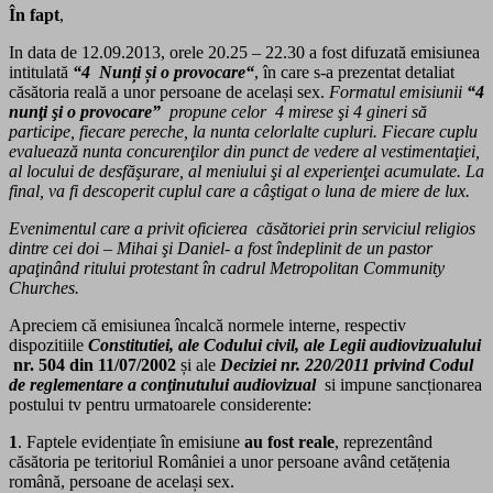
În fapt
,
In data de 12.09.2013, orele 20.25 – 22.30 a fost difuzată emisiunea
intitulată
“4 Nunți și o provocare“
, în care s-a prezentat detaliat
căsătoria reală a unor persoane de același sex.
Formatul emisiunii
“4
nunţi şi o provocare”
propune celor 4 mirese şi 4 gineri să
participe, fiecare pereche, la nunta celorlalte cupluri. Fiecare cuplu
evaluează nunta concurenţilor din punct de vedere al vestimentaţiei,
al locului de desfăşurare, al meniului şi al experienţei acumulate. La
final, va fi descoperit cuplul care a câştigat o luna de miere de lux.
Evenimentul care a privit oficierea căsătoriei prin serviciul religios
dintre cei doi – Mihai şi Daniel- a fost îndeplinit de un pastor
apaţinând ritului protestant în cadrul Metropolitan Community
Churches.
Apreciem că emisiunea încalcă normele interne, respectiv
dispozitiile
Constitutiei, ale Codului civil, ale Legii audiovizualului
nr. 504 din 11/07/2002
și ale
Deciziei nr. 220/2011
privind Codul
de reglementare a conţinutului audiovizual
si impune sancționarea
postului tv pentru urmatoarele considerente:
1
. Faptele evidențiate în emisiune
au fost reale
, reprezentând
căsătoria pe teritoriul României a unor persoane având cetățenia
română, persoane de același sex.