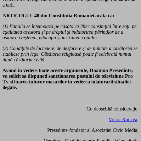
a tarii.
ARTICOLUL 48 din Constitutia Romaniei arata ca:
(1) Familia se întemeiază pe căsătoria liber consimţită între soţi, pe
egalitatea acestora şi pe dreptul şi îndatorirea părinţilor de a
asigura creşterea, educaţia şi instruirea copiilor.
(2) Condiţiile de încheiere, de desfacere şi de nulitate a căsătoriei se
stabilesc prin lege. Căsătoria religioasă poate fi celebrată numai
după căsătoria civilă
.
Avand in vedere toate aceste argumente, Doamna Presedinte,
va solicit sa dispuneti sanctionarea postului de televiziune Pro
Tv si luarea tuturor masurilor in vederea inlaturarii situatiei
ilegale.
Cu deosebită considerație,
Victor Roncea
,
Presedinte-fondator al Asociatiei Civic Media,
Membra a Coalitiei pentru Familie si Constitutie