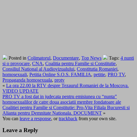
Posted in
Colimatorul
,
Documentare
,
Top News
Tags:
4 nunti
si o provocare
,
CNA
,
Coalitia pentru Familie si Constitutie
,
Consiliul National al Audiovizualului
,
Constitutia Romaniei
,
homosexuali
,
Petitia Online S.O.S. FAMILIA
,
petitie
,
PRO TV
,
Propaganda homosexuala
,
protv
«
La ora 22.00 la RTV despre Tezaurul Romaniei de la Moscova.
VIDEO UPDATE
PRO TV a fost dat in judecata pentru emisiunea cu “nunta”
homosexualilor de catre doua asociatii membre fondatoare ale
Coalitiei pentru Familie si Constitutie: Pro-Vita Filiala Bucuresti si
Alianta pentru Demnitate Nationala. DOCUMENT
»
You can
leave a response
, or
trackback
from your own site.
Leave a Reply