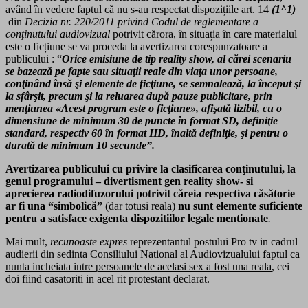
având în vedere faptul că nu s-au respectat dispozițiile art. 14
(1^1)
din
Decizia nr. 220/2011
privind Codul de reglementare a
conţinutului
audiovizual
potrivit cărora, în situația în care materialul
este o ficțiune se va proceda la avertizarea corespunzatoare a
publicului : “
Orice emisiune de tip reality show, al cărei scenariu
se bazează pe fapte sau situaţii reale din viaţa unor persoane,
conţinând însă şi elemente de ficţiune, se semnalează, la început şi
la sfârşit, precum şi la reluarea după pauze publicitare, prin
menţiunea «Acest program este o ficţiune», afişată lizibil, cu o
dimensiune de minimum 30 de puncte în format SD, definiţie
standard, respectiv 60 în format HD, înaltă definiţie, şi pentru o
durată de minimum 10 secunde”.
Avertizarea publicului cu privire la clasificarea conţinutului, la
genul programului – divertisment gen reality show- si
aprecierea radiodifuzorului potrivit căreia respectiva căsătorie
ar fi una “simbolică”
(dar totusi reala)
nu sunt elemente suficiente
pentru a satisface exigenta dispozitiilor legale mentionate
.
Mai mult,
recunoaste expres
reprezentantul postului Pro tv in cadrul
audierii din sedinta Consiliului National al Audiovizualului faptul ca
nunta incheiata intre persoanele de acelasi sex a fost una reala
, cei
doi fiind casatoriti in acel rit protestant declarat.