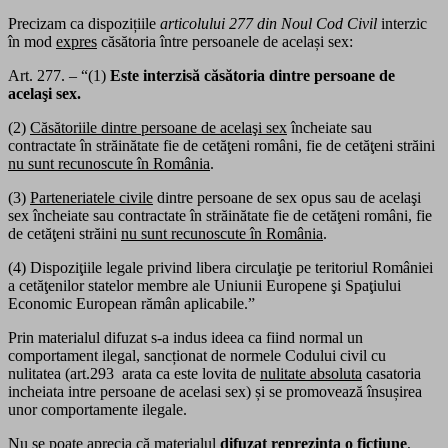
Precizam ca dispozițiile
articolului 277 din Noul Cod Civil
interzic
în mod
expres
căsătoria între persoanele de același sex:
Art. 277. – “(1)
Este interzisă căsătoria dintre persoane de
acelaşi sex.
(2)
Căsătoriile dintre persoane de acelaşi sex
încheiate sau
contractate în străinătate fie de cetăţeni români, fie de cetăţeni străini
nu sunt recunoscute în România
.
(3)
Parteneriatele civile
dintre persoane de sex opus sau de acelaşi
sex încheiate sau contractate în străinătate fie de cetăţeni români, fie
de cetăţeni străini
nu sunt recunoscute în România
.
(4) Dispoziţiile legale privind libera circulaţie pe teritoriul României
a cetăţenilor statelor membre ale Uniunii Europene şi Spaţiului
Economic European rămân aplicabile.”
Prin materialul difuzat s-a indus ideea ca fiind normal un
comportament ilegal, sancționat de normele Codului civil cu
nulitatea (art.293 arata ca este lovita de
nulitate absoluta
casatoria
incheiata intre persoane de acelasi sex) și se promovează însușirea
unor comportamente ilegale.
Nu se poate aprecia că materialul
difuzat reprezinta o ficțiune
,