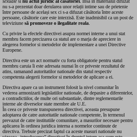
sexuale
si
nu actul juridic al căsătoriei
. Însă în materialul difuzat
nu s-a prezentat doar derularea unor relații intime sau de prietenie
între persoane de același sex ci s-a difuzat căsătoria între aceste
persoane, căsătorie care este interzisă. Este inadmisibil ca un post de
televiziune
să promoveze o ilegalitate reala
.
Cu privire la efectele directivei asupra normei interne a unui stat
membru facem precizarea ca statul are o marja de apreciere in
alegerea formelor si metodelor de implementare a unei Directive
Europene.
Directiva este un act normativ cu forta obligatorie pentru statul
membru caruia îi este adresata numai în ce priveste rezultatul de
atins, ramanand autoritatilor nationale din statul respectiv
competenta alegerii formelor si metodelor de aplicare a ei.
Directiva apare ca un instrument folosit la nivel comunitar în
vederea armonizarii legislatiilor nationale, de depasire a diferentelor,
a contradictiilor, de multe ori substantiale, dintre reglementarile
interne ale diverselor state membre ale U.E.
În ceea ce priveste transpunerea directivei, aceasta presupune
adoptarea de catre autoritatile nationale competente, în termenul
prevazut de catre institutiile comunitare, a masurilor necesare pentru
aplicarea în ordinea juridica interna a normelor continute de
directiva. Trebuie precizat faptul ca aceste masuri nationale nu
vizeaza „introducerea” directivei în dreptul intern asa cum este