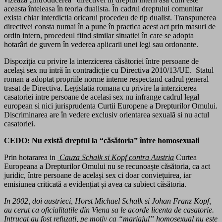
aceasta înteleasa în teoria dualista. În cadrul dreptului comunitar
exista chiar interdictia oricarui procedeu de tip dualist. Transpunerea
directivei consta numai în a pune în practica acest act prin masuri de
ordin intern, procedeul fiind similar situatiei în care se adopta
hotarâri de guvern în vederea aplicarii unei legi sau ordonante.
Dispoziția cu privire la interzicerea căsătoriei între persoane de
același sex nu intră în contradicție cu Directiva 2010/13/UE. Statul
roman a adoptat propriile norme interne respectand cadrul general
trasat de Directiva. Legislatia romana cu privire la interzicerea
casatoriei intre persoane de acelasi sex nu infrange cadrul legal
european si nici jurisprudenta Curtii Europene a Drepturilor Omului.
Discriminarea are în vedere exclusiv orientarea sexuală si nu actul
casatoriei.
CEDO: Nu există dreptul la “căsătoria” între homosexuali
Prin hotararea in
Cauza Schalk si Kopf contra Austria
Curtea
Europeana a Drepturilor Omului nu se recunoaște căsătoria, ca act
juridic, între persoane de același sex ci doar conviețuirea, iar
emisiunea criticată a evidențiat și avea ca subiect căsătoria.
In 2002, doi austrieci, Horst Michael Schalk si Johan Franz Kopf,
au cerut ca oficialitatile din Viena sa le acorde licenta de casatorie.
Intrucat au fost refuzati, pe motiv ca “mariajul” homosexual nu este