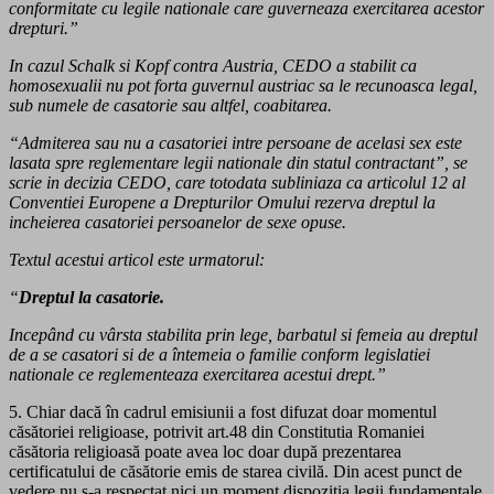
conformitate cu legile nationale care guverneaza exercitarea acestor
drepturi.”
In cazul Schalk si Kopf contra Austria, CEDO a stabilit ca
homosexualii nu pot forta guvernul austriac sa le recunoasca legal,
sub numele de casatorie sau altfel, coabitarea.
“Admiterea sau nu a casatoriei intre persoane de acelasi sex este
lasata spre reglementare legii nationale din statul contractant”, se
scrie in decizia CEDO, care totodata subliniaza ca articolul 12 al
Conventiei Europene a Drepturilor Omului rezerva dreptul la
incheierea casatoriei persoanelor de sexe opuse.
Textul acestui articol este urmatorul:
“
Dreptul la casatorie.
Incepând cu vârsta stabilita prin lege, barbatul si femeia au dreptul
de a se casatori si de a întemeia o familie conform legislatiei
nationale ce reglementeaza exercitarea acestui drept.”
5. Chiar dacă în cadrul emisiunii a fost difuzat doar momentul
căsătoriei religioase, potrivit art.48 din Constitutia Romaniei
căsătoria religioasă poate avea loc doar după prezentarea
certificatului de căsătorie emis de starea civilă. Din acest punct de
vedere nu s-a respectat nici un moment dispozitia legii fundamentale