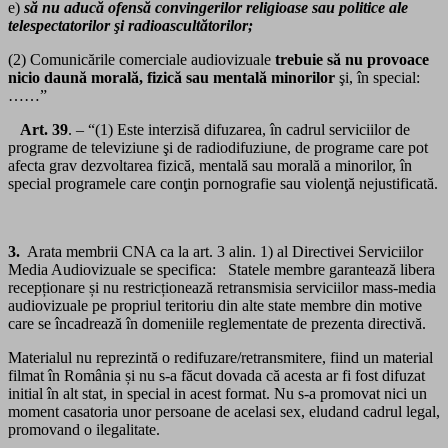
e)
să nu aducă ofensă convingerilor religioase sau politice ale
telespectatorilor şi radioascultătorilor;
(2) Comunicările comerciale audiovizuale
trebuie să nu provoace
nicio daună morală, fizică sau mentală minorilor
şi, în special:
……”
Art. 39
. – “(1) Este interzisă difuzarea, în cadrul serviciilor de
programe de televiziune şi de radiodifuziune, de programe care pot
afecta grav dezvoltarea fizică, mentală sau morală a minorilor, în
special programele care conţin pornografie sau violenţă nejustificată.
3.
Arata membrii CNA ca la art. 3 alin. 1) al Directivei Serviciilor
Media Audiovizuale se specifica: Statele membre garantează libera
recepționare și nu restricționează retransmisia serviciilor mass-media
audiovizuale pe propriul teritoriu din alte state membre din motive
care se încadrează în domeniile reglementate de prezenta directivă.
Materialul nu reprezintă o redifuzare/retransmitere, fiind un material
filmat în România și nu s-a făcut dovada că acesta ar fi fost difuzat
initial în alt stat, in special in acest format. Nu s-a promovat nici un
moment casatoria unor persoane de acelasi sex, eludand cadrul legal,
promovand o ilegalitate.