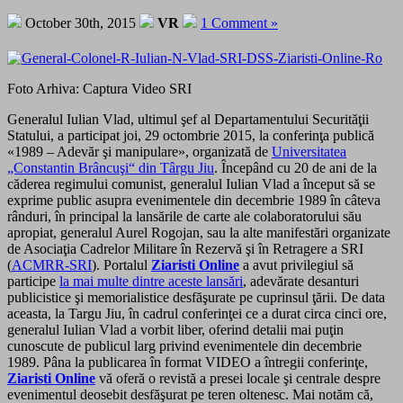
October 30th, 2015
VR
1 Comment »
Foto Arhiva: Captura Video SRI
Generalul Iulian Vlad, ultimul şef al Departamentului Securităţii
Statului, a participat joi, 29 octombrie 2015, la conferinţa publică
«1989 – Adevăr şi manipulare», organizată de
Universitatea
„Constantin Brâncuşi“ din Târgu Jiu
. Începând cu 20 de ani de la
căderea regimului comunist, generalul Iulian Vlad a început să se
exprime public asupra evenimentele din decembrie 1989 în câteva
rânduri, în principal la lansările de carte ale colaboratorului său
apropiat, generalul Aurel Rogojan, sau la alte manifestări organizate
de Asociaţia Cadrelor Militare în Rezervă şi în Retragere a SRI
(
ACMRR-SRI
). Portalul
Ziaristi Online
a avut privilegiul să
participe
la mai multe dintre aceste lansări
, adevărate desanturi
publicistice şi memorialistice desfăşurate pe cuprinsul ţării. De data
aceasta, la Targu Jiu, în cadrul conferinţei ce a durat circa cinci ore,
generalul Iulian Vlad a vorbit liber, oferind detalii mai puţin
cunoscute de publicul larg privind evenimentele din decembrie
1989. Pâna la publicarea în format VIDEO a întregii conferinţe,
Ziaristi Online
vă oferă o revistă a presei locale şi centrale despre
evenimentul deosebit desfăşurat pe teren oltenesc. Mai notăm că,