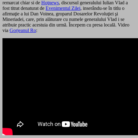
remarcat chiar si de
Hoţnews
, discursul generalului Iulian Vlad a
fost titrat denaturat de
Evenimentul Zilei
, inserându-se în titlu o
afirmaţie a lui Dan Voinea, groparul Dosarelor Revoluţiei şi
Mineriadei, care, prin alăturare cu numele generalului Vlad i se
atribuie practic acestuia din urmă. Începem cu presa locală. Video
via
Gorjeanul Ro
: