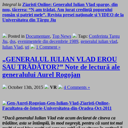
Integral la
Ziaristi Online: Generalul Iulian Vlad sparge, din
nou, tăcerea: “N-am trădat. Am jurat credinţă poporului
român şi patriei mele”. Revista presei naţionale şi VIDEO de la
Universitatea din Târgu Jiu
Posted in
Documentare
,
Top News
Tags:
Conferinta Targu
Jiu
,
dss
,
evenimentele din decembrie 1989
,
generalul iulian vlad
,
Iulian Vlad
,
sri
1 Comment »
„GENERALUL IULIAN VLAD EROU
SAU TRĂDĂTOR?” Note de lectură ale
generalului Aurel Rogojan
October 13th, 2015
VR
4 Comments »
“Dacă generalul Iulian Vlad este acum declarat de cineva ca
trădător, asta se întâmplă, în mod negreșit, pentru că sunt tot mai