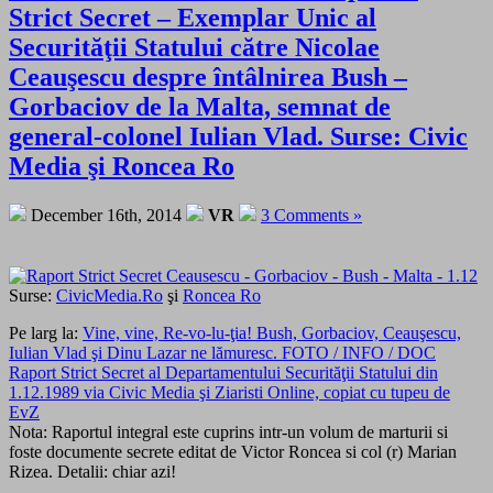
Strict Secret – Exemplar Unic al
Securităţii Statului către Nicolae
Ceauşescu despre întâlnirea Bush –
Gorbaciov de la Malta, semnat de
general-colonel Iulian Vlad. Surse: Civic
Media şi Roncea Ro
December 16th, 2014
VR
3 Comments »
Surse:
CivicMedia.Ro
şi
Roncea Ro
Pe larg la:
Vine, vine, Re-vo-lu-ţia! Bush, Gorbaciov, Ceauşescu,
Iulian Vlad şi Dinu Lazar ne lămuresc. FOTO / INFO / DOC
Raport Strict Secret al Departamentului Securităţii Statului din
1.12.1989 via Civic Media şi Ziaristi Online, copiat cu tupeu de
EvZ
Nota: Raportul integral este cuprins intr-un volum de marturii si
foste documente secrete editat de Victor Roncea si col (r) Marian
Rizea. Detalii: chiar azi!