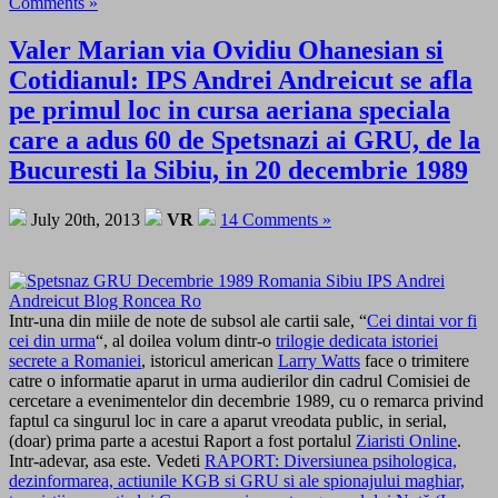
Comments »
Valer Marian via Ovidiu Ohanesian si
Cotidianul: IPS Andrei Andreicut se afla
pe primul loc in cursa aeriana speciala
care a adus 60 de Spetsnazi ai GRU, de la
Bucuresti la Sibiu, in 20 decembrie 1989
July 20th, 2013
VR
14 Comments »
Intr-una din miile de note de subsol ale cartii sale, “
Cei dintai vor fi
cei din urma
“, al doilea volum dintr-o
trilogie dedicata istoriei
secrete a Romaniei
, istoricul american
Larry Watts
face o trimitere
catre o informatie aparut in urma audierilor din cadrul Comisiei de
cercetare a evenimentelor din decembrie 1989, cu o remarca privind
faptul ca singurul loc in care a aparut vreodata public, in serial,
(doar) prima parte a acestui Raport a fost portalul
Ziaristi Online
.
Intr-adevar, asa este. Vedeti
RAPORT: Diversiunea psihologica,
dezinformarea, actiunile KGB si GRU si ale spionajului maghiar,