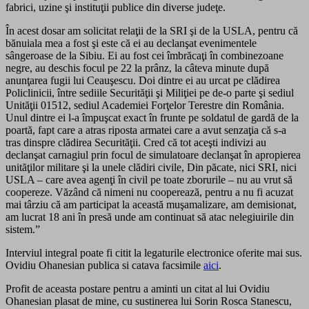
fabrici, uzine şi instituţii publice din diverse judeţe.
În acest dosar am solicitat relaţii de la SRI şi de la USLA, pentru că
bănuiala mea a fost şi este că ei au declanşat evenimentele
sângeroase de la Sibiu. Ei au fost cei îmbrăcaţi în combinezoane
negre, au deschis focul pe 22 la prânz, la câteva minute după
anunţarea fugii lui Ceauşescu. Doi dintre ei au urcat pe clădirea
Policlinicii, între sediile Securităţii şi Miliţiei pe de-o parte şi sediul
Unităţii 01512, sediul Academiei Forţelor Terestre din România.
Unul dintre ei l-a împuşcat exact în frunte pe soldatul de gardă de la
poartă, fapt care a atras riposta armatei care a avut senzaţia că s-a
tras dinspre clădirea Securităţii. Cred că tot aceşti indivizi au
declanşat carnagiul prin focul de simulatoare declanşat în apropierea
unităţilor militare şi la unele clădiri civile, Din păcate, nici SRI, nici
USLA – care avea agenţi în civil pe toate zborurile – nu au vrut să
coopereze. Văzând că nimeni nu cooperează, pentru a nu fi acuzat
mai târziu că am participat la această muşamalizare, am demisionat,
am lucrat 18 ani în presă unde am continuat să atac nelegiuirile din
sistem.”
Interviul integral poate fi citit la legaturile electronice oferite mai sus.
Ovidiu Ohanesian publica si catava facsimile
aici
.
Profit de aceasta postare pentru a aminti un citat al lui Ovidiu
Ohanesian plasat de mine, cu sustinerea lui Sorin Rosca Stanescu,