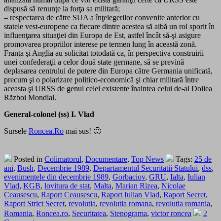
dispusă să renunţe la forţa sa militară;
– respectarea de către SUA a înţelegerilor convenite anterior cu
statele vest-europene ca fiecare dintre acestea să aibă un rol sporit în
influenţarea situaţiei din Europa de Est, astfel încât să-şi asigure
promovarea propriilor interese pe termen lung în această zonă.
Franţa şi Anglia au solicitat totodată ca, în perspectiva construirii
unei confederaţii a celor două state germane, să se prevină
deplasarea centrului de putere din Europa către Germania unificată,
precum şi o polarizare politico-economică şi chiar militară între
aceasta şi URSS de genul celei existente înaintea celui de-al Doilea
Război Mondial.
General-colonel (ss) I. Vlad
Sursele
Roncea.Ro
mai sus! 🙂
Posted in
Colimatorul
,
Documentare
,
Top News
Tags:
25 de
ani
,
Bush
,
Decembrie 1989
,
Departamentul Securitatii Statului
,
dss
,
evenimentele din decembrie 1989
,
Gorbaciov
,
GRU
,
Ialta
,
Iulian
Vlad
,
KGB
,
lovitura de stat
,
Malta
,
Marian Rizea
,
Nicolae
Ceausescu
,
Raport Ceausescu
,
Raport Iulian Vlad
,
Raport Secret
,
Raport Strict Secret
,
revolutia
,
revolutia romana
,
revolutia romania
,
Romania
,
Roncea.ro
,
Securitatea
,
Stenograma
,
victor roncea
2