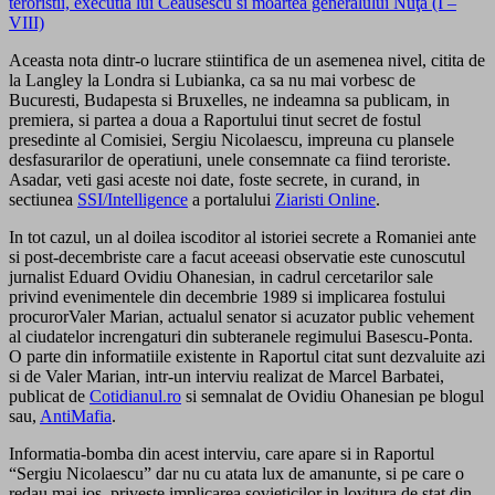
teroristii, executia lui Ceausescu si moartea generalului Nuţă (I –
VIII)
Aceasta nota dintr-o lucrare stiintifica de un asemenea nivel, citita de
la Langley la Londra si Lubianka, ca sa nu mai vorbesc de
Bucuresti, Budapesta si Bruxelles, ne indeamna sa publicam, in
premiera, si partea a doua a Raportului tinut secret de fostul
presedinte al Comisiei, Sergiu Nicolaescu, impreuna cu plansele
desfasurarilor de operatiuni, unele consemnate ca fiind teroriste.
Asadar, veti gasi aceste noi date, foste secrete, in curand, in
sectiunea
SSI/Intelligence
a portalului
Ziaristi Online
.
In tot cazul, un al doilea iscoditor al istoriei secrete a Romaniei ante
si post-decembriste care a facut aceeasi observatie este cunoscutul
jurnalist Eduard Ovidiu Ohanesian, in cadrul cercetarilor sale
privind evenimentele din decembrie 1989 si implicarea fostului
procurorValer Marian, actualul senator si acuzator public vehement
al ciudatelor increngaturi din subteranele regimului Basescu-Ponta.
O parte din informatiile existente in Raportul citat sunt dezvaluite azi
si de Valer Marian, intr-un interviu realizat de Marcel Barbatei,
publicat de
Cotidianul.ro
si semnalat de Ovidiu Ohanesian pe blogul
sau,
AntiMafia
.
Informatia-bomba din acest interviu, care apare si in Raportul
“Sergiu Nicolaescu” dar nu cu atata lux de amanunte, si pe care o
redau mai jos, priveste implicarea sovieticilor in lovitura de stat din