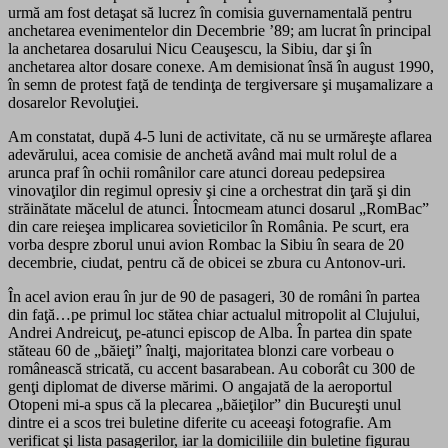
urmă am fost detaşat să lucrez în comisia guvernamentală pentru
anchetarea evenimentelor din Decembrie ’89; am lucrat în principal
la anchetarea dosarului Nicu Ceauşescu, la Sibiu, dar şi în
anchetarea altor dosare conexe. Am demisionat însă în august 1990,
în semn de protest faţă de tendinţa de tergiversare şi muşamalizare a
dosarelor Revoluţiei.
Am constatat, după 4-5 luni de activitate, că nu se urmăreşte aflarea
adevărului, acea comisie de anchetă având mai mult rolul de a
arunca praf în ochii românilor care atunci doreau pedepsirea
vinovaţilor din regimul opresiv şi cine a orchestrat din ţară şi din
străinătate măcelul de atunci. Întocmeam atunci dosarul „RomBac”
din care reieşea implicarea sovieticilor în România. Pe scurt, era
vorba despre zborul unui avion Rombac la Sibiu în seara de 20
decembrie, ciudat, pentru că de obicei se zbura cu Antonov-uri.
În acel avion erau în jur de 90 de pasageri, 30 de români în partea
din faţă…pe primul loc stătea chiar actualul mitropolit al Clujului,
Andrei Andreicuţ, pe-atunci episcop de Alba. În partea din spate
stăteau 60 de „băieţi” înalţi, majoritatea blonzi care vorbeau o
românească stricată, cu accent basarabean. Au coborât cu 300 de
genţi diplomat de diverse mărimi. O angajată de la aeroportul
Otopeni mi-a spus că la plecarea „băieţilor” din Bucureşti unul
dintre ei a scos trei buletine diferite cu aceeaşi fotografie. Am
verificat şi lista pasagerilor, iar la domiciliile din buletine figurau