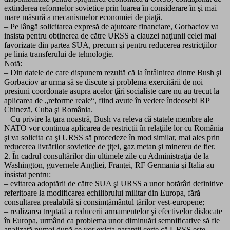
extinderea reformelor sovietice prin luarea în considerare în şi mai
mare măsură a mecanismelor economiei de piaţă.
– Pe lângă solicitarea expresă de ajutoare financiare, Gorbaciov va
insista pentru obţinerea de către URSS a clauzei naţiunii celei mai
favorizate din partea SUA, precum şi pentru reducerea restricţiilor
pe linia transferului de tehnologie.
Notă:
– Din datele de care dispunem rezultă că la întâlnirea dintre Bush şi
Gorbaciov ar urma să se discute şi problema exercitării de noi
presiuni coordonate asupra acelor ţări socialiste care nu au trecut la
aplicarea de „reforme reale“, fiind avute în vedere îndeosebi RP
Chineză, Cuba şi România.
– Cu privire la ţara noastră, Bush va releva că statele membre ale
NATO vor continua aplicarea de restricţii în relaţiile lor cu România
şi va solicita ca şi URSS să procedeze în mod similar, mai ales prin
reducerea livrărilor sovietice de ţiţei, gaz metan şi minereu de fier.
2. În cadrul consultărilor din ultimele zile cu Administraţia de la
Washington, guvernele Angliei, Franţei, RF Germania şi Italia au
insistat pentru:
– evitarea adoptării de către SUA şi URSS a unor hotărâri definitive
referitoare la modificarea echilibrului militar din Europa, fără
consultarea prealabilă şi consimţământul ţărilor vest-europene;
– realizarea treptată a reducerii armamentelor şi efectivelor dislocate
în Europa, urmând ca problema unor diminuări semnificative să fie
analizată numai după ce vor exista garanţii certe că URSS este