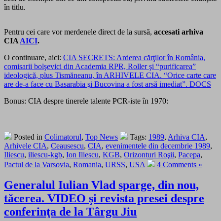
în titlu.
Pentru cei care vor merdenele direct de la sursă,
accesati arhiva
CIA
AICI
.
O continuare, aici:
CIA SECRETS: Arderea cărţilor în România,
comisarii bolşevici din Academia RPR, Roller şi “purificarea”
ideologică, plus Tismăneanu, în ARHIVELE CIA. “Orice carte care
are de-a face cu Basarabia şi Bucovina a fost arsă imediat”. DOCS
Bonus: CIA despre tinerele talente PCR-iste în 1970:
Posted in
Colimatorul
,
Top News
Tags:
1989
,
Arhiva CIA
,
Arhivele CIA
,
Ceausescu
,
CIA
,
evenimentele din decembrie 1989
,
Iliescu
,
iliescu-kgb
,
Ion Iliescu
,
KGB
,
Orizonturi Roşii
,
Pacepa
,
Pactul de la Varsovia
,
Romania
,
URSS
,
USA
4 Comments »
Generalul Iulian Vlad sparge, din nou,
tăcerea. VIDEO şi revista presei despre
conferinţa de la Târgu Jiu