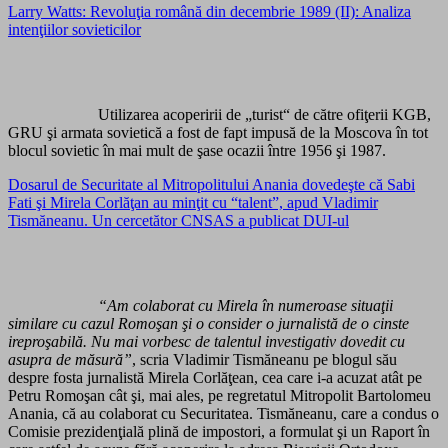
Larry Watts: Revoluţia română din decembrie 1989 (II): Analiza
intenţiilor sovieticilor
Utilizarea acoperirii de „turist“ de către ofiţerii KGB,
GRU şi armata sovietică a fost de fapt impusă de la Moscova în tot
blocul sovietic în mai mult de şase ocazii între 1956 şi 1987.
Dosarul de Securitate al Mitropolitului Anania dovedeşte că Sabi
Fati şi Mirela Corlăţan au minţit cu “talent”, apud Vladimir
Tismăneanu. Un cercetător CNSAS a publicat DUI-ul
“Am colaborat cu Mirela în numeroase situaţii
similare cu cazul Romoşan şi o consider o jurnalistă de o cinste
ireproşabilă. Nu mai vorbesc de talentul investigativ dovedit cu
asupra de măsură”
, scria Vladimir Tismăneanu pe blogul său
despre fosta jurnalistă Mirela Corlăţean, cea care i-a acuzat atât pe
Petru Romoşan cât şi, mai ales, pe regretatul Mitropolit Bartolomeu
Anania, că au colaborat cu Securitatea. Tismăneanu, care a condus o
Comisie prezidenţială plină de impostori, a formulat şi un Raport în