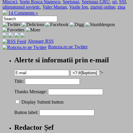
Miscoci
,
Sorin Rosca Stanescu
,
Spetsnaz
,
Spetsnaz GRU
,
sri
,
SSI
,
ultimatumul sovietic
,
Valer Marian
,
Vasile Ion
,
ziaristi online
,
ziua
14 Comments »
Abonare RSS
Roncea.ro pe Twitter
Alerte si informatii prin e-mail
'>
Title:
Thanks Message:
Display Submit button
Button label:
Redactor Șef