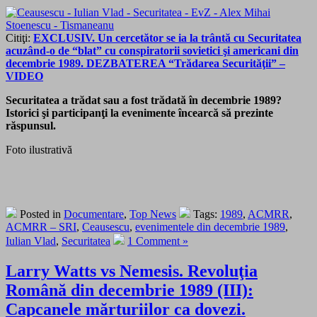
Citiţi:
EXCLUSIV. Un cercetător se ia la trântă cu Securitatea
acuzând-o de “blat” cu conspiratorii sovietici şi americani din
decembrie 1989. DEZBATEREA “Trădarea Securităţii” –
VIDEO
Securitatea a trădat sau a fost trădată în decembrie 1989?
Istorici şi participanţi la evenimente încearcă să prezinte
răspunsul.
Foto ilustrativă
Posted in
Documentare
,
Top News
Tags:
1989
,
ACMRR
,
ACMRR – SRI
,
Ceausescu
,
evenimentele din decembrie 1989
,
Iulian Vlad
,
Securitatea
1 Comment »
Larry Watts vs Nemesis. Revoluţia
Română din decembrie 1989 (III):
Capcanele mărturiilor ca dovezi.