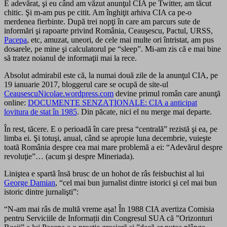
E adevărat, şi eu când am văzut anunţul CIA pe Twitter, am tăcut
chitic. Şi m-am pus pe citit. Am înghiţit arhiva CIA ca pe-o
merdenea fierbinte. După trei nopţi în care am parcurs sute de
informări şi rapoarte privind România, Ceauşescu, Pactul, URSS,
Pacepa
, etc, amuzat, uneori, de cele mai multe ori întristat, am pus
dosarele, pe mine şi calculatorul pe “sleep”. Mi-am zis că e mai bine
să tratez noianul de informaţii mai la rece.
Absolut admirabil este că, la numai două zile de la anunţul CIA, pe
19 ianuarie 2017, bloggerul care se ocupă de site-ul
CeausescuNicolae.wordpress.com
devine primul român care anunţă
online:
DOCUMENTE SENZAŢIONALE: CIA a anticipat
lovitura de stat în 1985
. Din păcate, nici el nu merge mai departe.
În rest, tăcere. E o perioadă în care presa “centrală” rezistă şi ea, pe
limba ei. Şi totuşi, anual, când se apropie luna decembrie, vuieşte
toată România despre cea mai mare problemă a ei: “Adevărul despre
revoluţie”… (acum şi despre Mineriada).
Liniştea e spartă însă brusc de un hohot de râs feisbuchist al lui
George Damian
, “cel mai bun jurnalist dintre istorici şi cel mai bun
istoric dintre jurnalişti”:
“N-am mai râs de multă vreme așa! În 1988 CIA avertiza Comisia
pentru Serviciile de Informații din Congresul SUA că ”Orizonturi