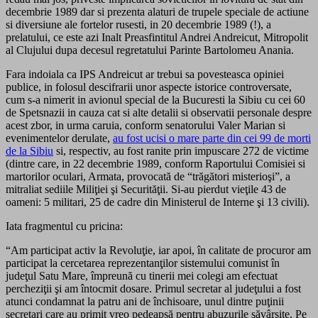
decembrie 1989 dar si prezenta alaturi de trupele speciale de actiune
si diversiune ale fortelor rusesti, in 20 decembrie 1989 (!), a
prelatului, ce este azi Inalt Preasfintitul Andrei Andreicut, Mitropolit
al Clujului dupa decesul regretatului Parinte Bartolomeu Anania.
Fara indoiala ca IPS Andreicut ar trebui sa povesteasca opiniei
publice, in folosul descifrarii unor aspecte istorice controversate,
cum s-a nimerit in avionul special de la Bucuresti la Sibiu cu cei 60
de Spetsnazii in cauza cat si alte detalii si observatii personale despre
acest zbor, in urma caruia, conform senatorului Valer Marian si
evenimentelor derulate,
au fost ucisi o mare parte din cei 99 de morti
de la Sibiu
si, respectiv, au fost ranite prin impuscare 272 de victime
(dintre care, in 22 decembrie 1989, conform Raportului Comisiei si
martorilor oculari, Armata, provocată de “trăgători misterioşi”, a
mitraliat sediile Miliţiei şi Securităţii. Si-au pierdut vieţile 43 de
oameni: 5 militari, 25 de cadre din Ministerul de Interne şi 13 civili).
Iata fragmentul cu pricina:
“Am participat activ la Revoluţie, iar apoi, în calitate de procuror am
participat la cercetarea reprezentanţilor sistemului comunist în
judeţul Satu Mare, împreună cu tinerii mei colegi am efectuat
percheziţii şi am întocmit dosare. Primul secretar al judeţului a fost
atunci condamnat la patru ani de închisoare, unul dintre puţinii
secretari care au primit vreo pedeapsă pentru abuzurile săvârşite. Pe