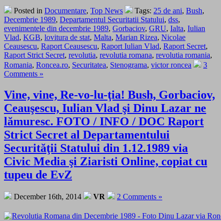
Posted in
Documentare
,
Top News
Tags:
25 de ani
,
Bush
,
Decembrie 1989
,
Departamentul Securitatii Statului
,
dss
,
evenimentele din decembrie 1989
,
Gorbaciov
,
GRU
,
Ialta
,
Iulian
Vlad
,
KGB
,
lovitura de stat
,
Malta
,
Marian Rizea
,
Nicolae
Ceausescu
,
Raport Ceausescu
,
Raport Iulian Vlad
,
Raport Secret
,
Raport Strict Secret
,
revolutia
,
revolutia romana
,
revolutia romania
,
Romania
,
Roncea.ro
,
Securitatea
,
Stenograma
,
victor roncea
3
Comments »
Vine, vine, Re-vo-lu-ţia! Bush, Gorbaciov,
Ceauşescu, Iulian Vlad şi Dinu Lazar ne
lămuresc. FOTO / INFO / DOC Raport
Strict Secret al Departamentului
Securităţii Statului din 1.12.1989 via
Civic Media şi Ziaristi Online, copiat cu
tupeu de EvZ
December 16th, 2014
VR
2 Comments »