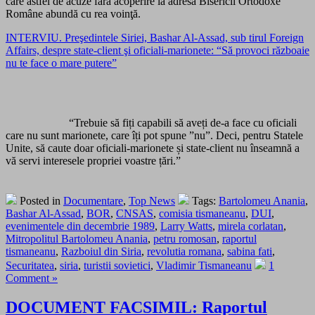
care astfel de acuze fără acoperire la adresa Bisericii Ortodoxe
Române abundă cu rea voinţă.
INTERVIU. Preşedintele Siriei, Bashar Al-Assad, sub tirul Foreign
Affairs, despre state-client şi oficiali-marionete: “Să provoci războaie
nu te face o mare putere”
“Trebuie să fiți capabili să aveți de-a face cu oficiali
care nu sunt marionete, care îți pot spune ”nu”. Deci, pentru Statele
Unite, să caute doar oficiali-marionete și state-client nu înseamnă a
vă servi interesele propriei voastre țări.”
Posted in
Documentare
,
Top News
Tags:
Bartolomeu Anania
,
Bashar Al-Assad
,
BOR
,
CNSAS
,
comisia tismaneanu
,
DUI
,
evenimentele din decembrie 1989
,
Larry Watts
,
mirela corlatan
,
Mitropolitul Bartolomeu Anania
,
petru romosan
,
raportul
tismaneanu
,
Razboiul din Siria
,
revolutia romana
,
sabina fati
,
Securitatea
,
siria
,
turistii sovietici
,
Vladimir Tismaneanu
1
Comment »
DOCUMENT FACSIMIL: Raportul