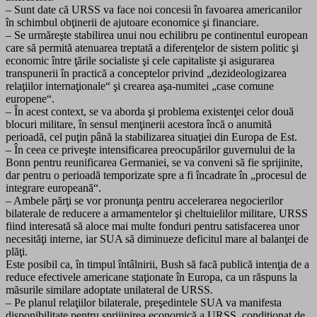
– Sunt date că URSS va face noi concesii în favoarea americanilor
în schimbul obţinerii de ajutoare economice şi financiare.
– Se urmăreşte stabilirea unui nou echilibru pe continentul european
care să permită atenuarea treptată a diferenţelor de sistem politic şi
economic între ţările socialiste şi cele capitaliste şi asigurarea
transpunerii în practică a conceptelor privind „dezideologizarea
relaţiilor internaţionale“ şi crearea aşa-numitei „case comune
europene“.
– În acest context, se va aborda şi problema existenţei celor două
blocuri militare, în sensul menţinerii acestora încă o anumită
perioadă, cel puţin până la stabilizarea situaţiei din Europa de Est.
– În ceea ce priveşte intensificarea preocupărilor guvernului de la
Bonn pentru reunificarea Germaniei, se va conveni să fie sprijinite,
dar pentru o perioadă temporizate spre a fi încadrate în „procesul de
integrare europeană“.
– Ambele părţi se vor pronunţa pentru accelerarea negocierilor
bilaterale de reducere a armamentelor şi cheltuielilor militare, URSS
fiind interesată să aloce mai multe fonduri pentru satisfacerea unor
necesităţi interne, iar SUA să diminueze deficitul mare al balanţei de
plăţi.
Este posibil ca, în timpul întâlnirii, Bush să facă publică intenţia de a
reduce efectivele americane staţionate în Europa, ca un răspuns la
măsurile similare adoptate unilateral de URSS.
– Pe planul relaţiilor bilaterale, preşedintele SUA va manifesta
disponibilitate pentru sprijinirea economică a URSS, condiţionat de