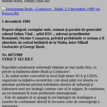
Marian Rizea. Detalii: chiar azi!
1 decembrie 1989
Raport olograf, exemplar unic, semnat şi parafat de generalul
colonel Iulian Vlad – şeful DSS -, adresat preşedintelui
României, Nicolae Ceauşescu, privind problemele ce urmau a fi
abordate, în cadrul întâlnirii de la Malta, între Mihail
Gorbaciov şi George Bush.
Nr. 0075/989
STRICT SECRET
Raportăm următoarele informaţii obţinute pe mai multe linii, cu
privire la întâlnirea dintre Bush şi Gorbaciov:
1. În cadrul noilor convorbiri la nivel înalt dintre SUA şi URSS,
organizate la iniţiativa sovieticilor, cele două părţi vor aborda cu
prioritate probleme privind redefinirea sferelor de influenţă şi
elaborarea unei noi strategii comune care să le asigure, în continuare,
un rol dominant în toate problemele internaţionale.
– Este de aşteptat să se ajungă la noi înţelegeri de restrângere a
zonelor de confruntare directă în favoarea celor de convergenţă a
intereselor.