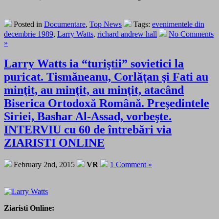
Posted in
Documentare
,
Top News
Tags:
evenimentele din
decembrie 1989
,
Larry Watts
,
richard andrew hall
No Comments
»
Larry Watts ia “turiştii” sovietici la
puricat. Tismăneanu, Corlăţan şi Fati au
minţit, au minţit, au minţit, atacând
Biserica Ortodoxă Română. Preşedintele
Siriei, Bashar Al-Assad, vorbeşte.
INTERVIU cu 60 de întrebări via
ZIARISTI ONLINE
February 2nd, 2015
VR
1 Comment »
Ziaristi Online: