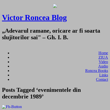
Victor Roncea Blog
„Adevarul ramane, oricare ar fi soarta
slujitorilor sai" – Gh. I. B.
Home
ZIUA
Video
Audio
Roncea Books
Links
Contact
Posts Tagged ‘evenimentele din
decembrie 1989’