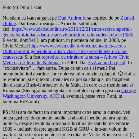
Foto (c) Dinu Lazar
Nu stiam ca l-am angajat pe
Dan Andronic
sa copieze de pe
Ziaristi
Online
. Dar treaca-mearga… Articolul subtilizat,
aici:
https://www.ziaristionline.ro/2010/12/21/strict-secret-raportul-
generalului-iulian-vlad-despre-viitorul-lumii-dupa-decembrie-1989/
E vechi, dom’le! L-am publicat, in premiera online, in 2008, pe
Civic Media:
https://www.civicmedia.ro/document-strict-secret-
1989-raportul-generalului-iulian-vlad-catre-presedintele-nicolae-
ceausescu/
Si a fost
reprodus, cu trimitere la sursa – Arhiva Civic
Media -, de Jurnalul National
, in 2009. Dar
EvZ acum l-a gasit
! In
“exclusivitate”… fara sursa. Dupa ce stiu ca-i al meu? Pai
preambulul imi apartine. Iar copierea lui reprezinta plagiat! 🙂 Hai sa
re-reproduc (si eu) textul, mai ales ca pot sa adaug si un fragment
din discutia Bush-Gorbaciov de la Malta, in care este mentionata si
Romania (Stenograma integrala a discutiilor o puteti gasi via
George
Washington University, AICI
si, eventual, peste vreo 7 ani, in
fantoma EvZ-ului).
PS:
Mai am de facut un anunt important catre tara: in curand, veti
putea gasi noi documente inedite si absolut inedite, pentru opinia
publica, despre revolutia romana si lovitura de stat din decembrie
1989 – inclusiv despre agentii KGB si GRU -, intr-un volum de
marturii si foste documente secrete editat de Victor Roncea si col (r)