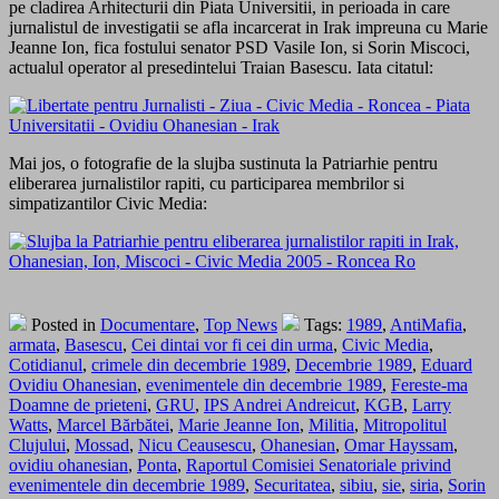
pe cladirea Arhitecturii din Piata Universitii, in perioada in care
jurnalistul de investigatii se afla incarcerat in Irak impreuna cu Marie
Jeanne Ion, fica fostului senator PSD Vasile Ion, si Sorin Miscoci,
actualul operator al presedintelui Traian Basescu. Iata citatul:
Mai jos, o fotografie de la slujba sustinuta la Patriarhie pentru
eliberarea jurnalistilor rapiti, cu participarea membrilor si
simpatizantilor Civic Media:
Posted in
Documentare
,
Top News
Tags:
1989
,
AntiMafia
,
armata
,
Basescu
,
Cei dintai vor fi cei din urma
,
Civic Media
,
Cotidianul
,
crimele din decembrie 1989
,
Decembrie 1989
,
Eduard
Ovidiu Ohanesian
,
evenimentele din decembrie 1989
,
Fereste-ma
Doamne de prieteni
,
GRU
,
IPS Andrei Andreicut
,
KGB
,
Larry
Watts
,
Marcel Bărbătei
,
Marie Jeanne Ion
,
Militia
,
Mitropolitul
Clujului
,
Mossad
,
Nicu Ceausescu
,
Ohanesian
,
Omar Hayssam
,
ovidiu ohanesian
,
Ponta
,
Raportul Comisiei Senatoriale privind
evenimentele din decembrie 1989
,
Securitatea
,
sibiu
,
sie
,
siria
,
Sorin