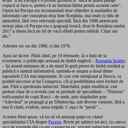
Roșii” a lui Pacepa e o prostie grosieră și ”dacă ar putea plânge
copacii ar face-o, pentru că au furnizat hârtia pentru această carte”.
Opera lui Pacepa era recomandată doar ofițerilor și analiștilor de
informații care cunoșteau deja bine România, mai mult cu titlu de
atmosferă, fără vreo relevanță specială. Încă din 1988 americanii
serioși știau că Pacepa era o gogoașă toxică, doar în România anului
2017 a rămas încă un fel de vacă sfântă pentru nătărăi. Chiar am
râs.”
Adnotez eu: nu din 1988, ci din 1978.
Apoi iar tăcere. Până când, pe 19 februarie, la o lună de la
eveniment, o publicaţie serioasă de limbă engleză –
Romania Insider
– îşi asumă misiunea de a da mură în gură presei de limbă română şi
publică o sinteză informativă, oprindu-se asupra a două dintre
rapoartele CIA mai importante, în care este menţionat şi Iliescu, ca
posibil succesor al lui Ceauşescu, cât şi posibilitatea unei lovituri de
stat. Fără a aprofunda subiectul. Materialul, puţin modificat, este
preluat chiar de o revistă care se pretinde de specialitate – “Historia”
traficantului de copii Burci – de unde, prin răspândire prin
“Adevărul” se propagă şi pe Dâmboviţa, sub diverse variante, fără a
mai fi citată, evident, sursa iniţială. C-aşa-i în “presă”…
Acestea fiind spuse, vă las să vă amuzaţi puţin cu citatul
specialistului CIA despre
Pacepa
. Revin pe subiect tot aici, cu cateva
zeci de exemple din ce-am conspectat eu, privind subiectele enunţate