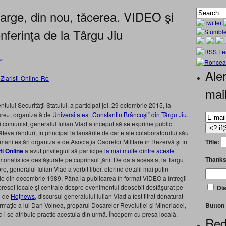
parge, din nou, tăcerea. VIDEO şi
nferinţa de la Târgu Jiu
»
Aler
mai
tului Securităţii Statului, a participat joi, 29 octombrie 2015, la
are», organizată de
Universitatea „Constantin Brâncuşi“ din Târgu Jiu
.
 comunist, generalul Iulian Vlad a început să se exprime public
va rânduri, în principal la lansările de carte ale colaboratorului său
Title:
manifestări organizate de Asociaţia Cadrelor Militare în Rezervă şi în
ti Online
a avut privilegiul să participe
la mai multe dintre aceste
Thanks
morialistice desfăşurate pe cuprinsul ţării. De data aceasta, la Targu
ore, generalul Iulian Vlad a vorbit liber, oferind detalii mai puţin
le din decembrie 1989. Pâna la publicarea în format VIDEO a întregii
 presei locale şi centrale despre evenimentul deosebit desfăşurat pe
Dis
i de
Hoţnews
, discursul generalului Iulian Vlad a fost titrat denaturat
Button 
afirmaţie a lui Dan Voinea, groparul Dosarelor Revoluţiei şi Mineriadei,
 i se atribuie practic acestuia din urmă. Începem cu presa locală.
Red