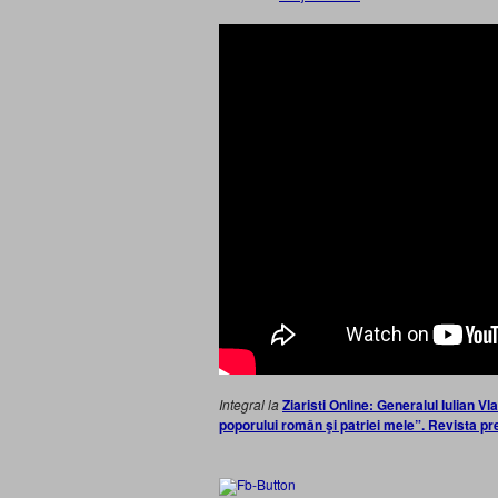
Integral la
Ziaristi Online: Generalul Iulian V
poporului român şi patriei mele”. Revista pr