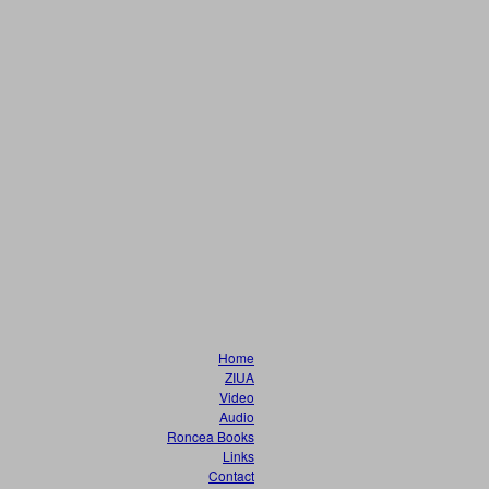
Home
ZIUA
Video
Audio
Roncea Books
Links
Contact