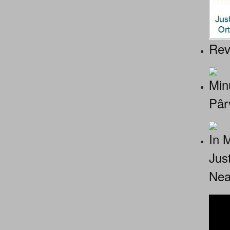
Rev
Minu
Pâr
In 
Jus
Nea