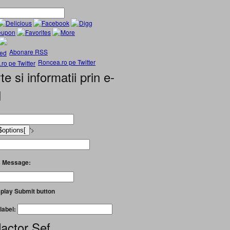
Abonare RSS
Roncea.ro pe Twitter
te si informatii prin e-
l
'>
 Message:
play Submit button
label:
actor Șef