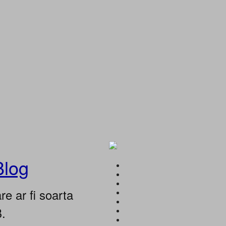
Blog
e ar fi soarta
B.