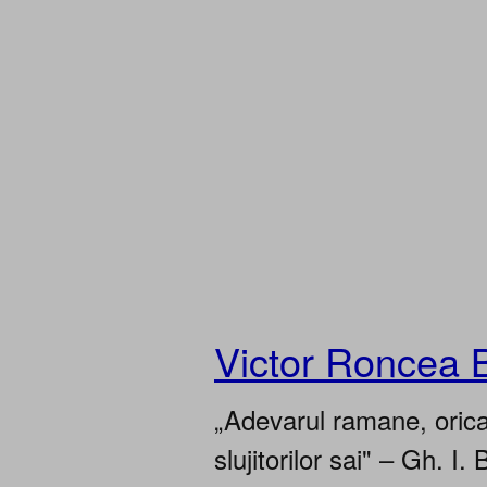
Victor Roncea 
„Adevarul ramane, oricar
slujitorilor sai" – Gh. I. 