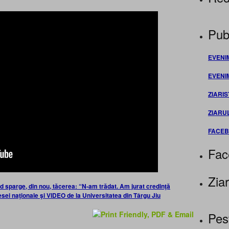
Publ
EVENI
EVENI
ZIARIS
ZIARU
FACE
Fac
Ziar
lad sparge, din nou, tăcerea: “N-am trădat. Am jurat credinţă
esei naţionale şi VIDEO de la Universitatea din Târgu Jiu
Pes