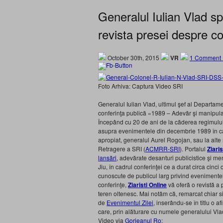
Generalul Iulian Vlad s
revista presei despre co
October 30th, 2015
VR
1 Comment 
Foto Arhiva: Captura Video SRI
Generalul Iulian Vlad, ultimul şef al Departamen
conferinţa publică «1989 – Adevăr şi manipul
Începând cu 20 de ani de la căderea regimului
asupra evenimentele din decembrie 1989 în câte
apropiat, generalul Aurel Rogojan, sau la alte 
Retragere a SRI (
ACMRR-SRI
). Portalul
Ziaris
lansări
, adevărate desanturi publicistice şi me
Jiu, în cadrul conferinţei ce a durat circa cinci 
cunoscute de publicul larg privind evenimente
conferinţe,
Ziaristi Online
vă oferă o revistă a
teren oltenesc. Mai notăm că, remarcat chiar s
de
Evenimentul Zilei
, inserându-se în titlu o 
care, prin alăturare cu numele generalului Vlad
Video via
Gorjeanul Ro
: