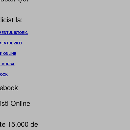
icist la:
MENTUL ISTORIC
MENTUL ZILEI
TI ONLINE
L BURSA
BOOK
ebook
isti Online
te 15.000 de