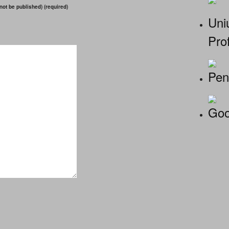
 not be published) (required)
Uniu
Prof
Pen
Goo