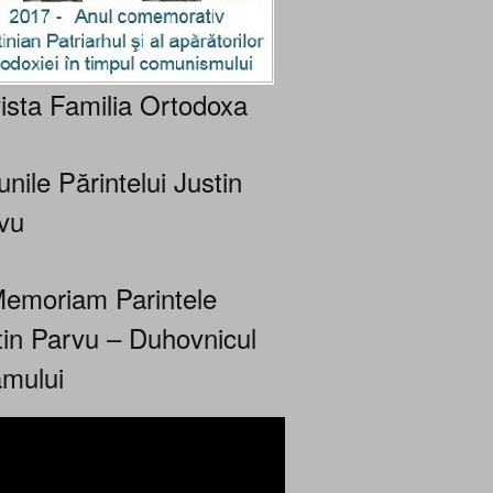
ista Familia Ortodoxa
nile Părintelui Justin
vu
Memoriam Parintele
tin Parvu – Duhovnicul
mului