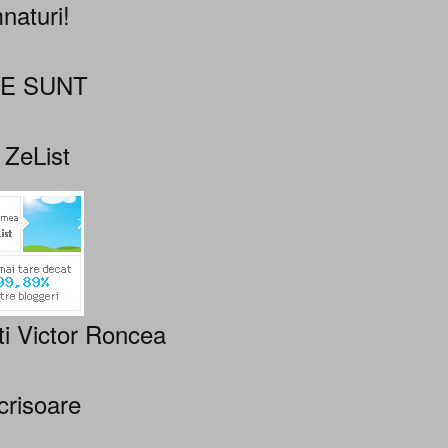
naturi!
NE SUNT
 ZeList
ti Victor Roncea
crisoare