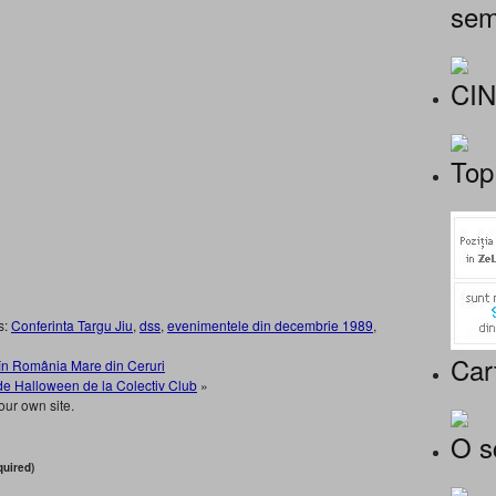
sem
CI
Top
s:
Conferinta Targu Jiu
,
dss
,
evenimentele din decembrie 1989
,
Car
 în România Mare din Ceruri
e de Halloween de la Colectiv Club
»
our own site.
O s
uired)