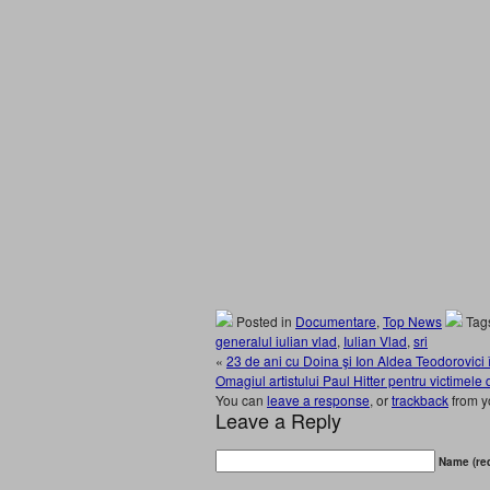
Posted in
Documentare
,
Top News
Tag
generalul iulian vlad
,
Iulian Vlad
,
sri
«
23 de ani cu Doina şi Ion Aldea Teodorovici
Omagiul artistului Paul Hitter pentru victimel
You can
leave a response
, or
trackback
from y
Leave a Reply
Name (req