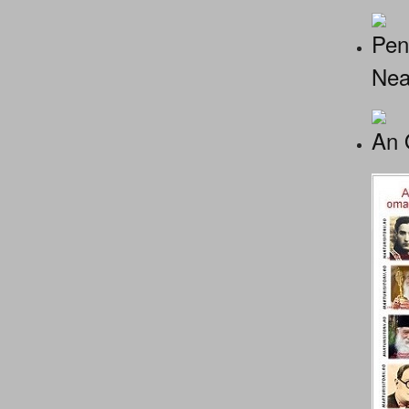
Pen
Nea
An 