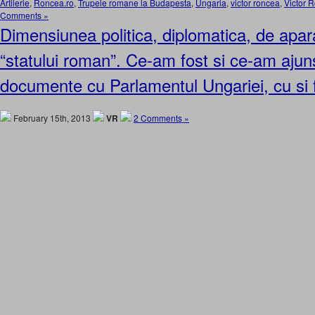
Artilerie
,
Roncea.ro
,
Trupele romane la Budapesta
,
Ungaria
,
victor roncea
,
Victor 
Comments »
Dimensiunea politica, diplomatica, de apara
“statului roman”. Ce-am fost si ce-am ajun
documente cu Parlamentul Ungariei, cu si 
February 15th, 2013
VR
2 Comments »