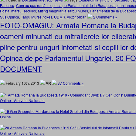
Basescu
,
Cum au pus românii opinca pe Parlamentul de la Budapesta
,
dan tanasa
Posta
,
marsul secuilor
,
Miting maghiar la Targu Mures
,
Parlamentul de la Budapes
Sus Opinca
,
Targu Mures
,
tokes
,
UDMR
,
viktor orban
2 Comments »
FOTO-OMAGIU: Armata Romana la Budap
oameni minunati cu mitralierele lor eliberat
pline pentru unguri infometati si copiii lor de
Opinca de pe Parlamentul Ungariei. 20 
DOCUMENT
February 16th, 2013
VR
37 Comments »