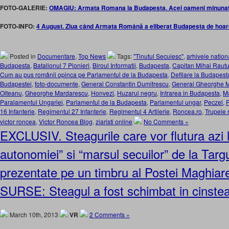
FOTO-GALERIE:
OMAGIU: Armata Romana la Budapesta. Acei oameni minunati c
FOTO-INFO:
4 August. Ziua când Armata Română a eliberat Budapesta de hoar
Posted in
Documentare
,
Top News
Tags:
"Tinutul Secuiesc"
,
arhivele nation
Budapesta
,
Batalionul 7 Pionieri
,
Biroul Informatii
,
Budapesta
,
Capitan Mihai Raut
Cum au pus românii opinca pe Parlamentul de la Budapesta
,
Defilare la Budapest
Budapestei
,
foto-documente
,
General Constantin Dumitrescu
,
General Gheorghe 
Olteanu
,
Gheorghe Mardarescu
,
Honvezi
,
Huzarul negru
,
Intrarea in Budapesta
,
Ma
Paralamentul Ungariei
,
Parlamentul de la Budapesta
,
Parlamentul ungar
,
Peczel
,
16 Infanterie
,
Regimentul 27 Infanterie
,
Regimentul 4 Artilerie
,
Roncea.ro
,
Trupele
victor roncea
,
Victor Roncea Blog
,
ziaristi online
No Comments »
EXCLUSIV. Steagurile care vor flutura azi l
autonomiei” si “marsul secuilor” de la Tar
prezentate pe un timbru al Postei Maghia
SURSE: Steagul a fost schimbat in cinste
March 10th, 2013
VR
2 Comments »