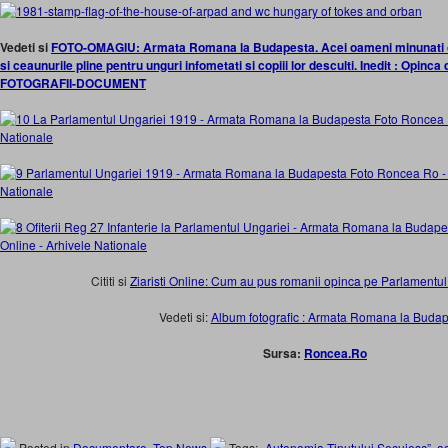
Vedeti si
FOTO-OMAGIU: Armata Romana la Budapesta. Acei oameni minunati cu 
si ceaunurile pline pentru unguri infometati si copiii lor desculti. Inedit : Opinc
FOTOGRAFII-DOCUMENT
Cititi si
Ziaristi Online: Cum au pus romanii opinca pe Parlamentu
Vedeti si:
Album fotografic : Armata Romana la Buda
Sursa:
Roncea.Ro
Posted in
Documentare
,
Top News
Tags:
„Autonomia Ţinutului Secuiesc”
,
ag