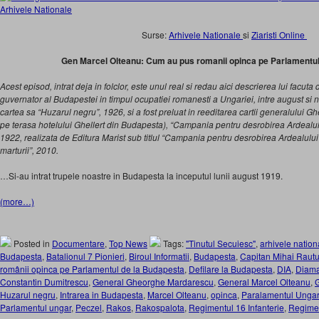
Surse:
Arhivele Nationale
si
Ziaristi Online
Gen Marcel Olteanu: Cum au pus romanii opinca pe Parlamentul
Acest episod, intrat deja in folclor, este unul real si redau aici descrierea lui facut
guvernator al Budapestei in timpul ocupatiei romanesti a Ungariei, intre august si n
cartea sa “Huzarul negru”, 1926, si a fost preluat in reeditarea cartii generalului 
pe terasa hotelului Ghellert din Budapesta), “Campania pentru desrobirea Ardealu
1922, realizata de Editura Marist sub titlul “Campania pentru desrobirea Ardealului
marturii”, 2010.
…Si-au intrat trupele noastre in Budapesta la inceputul lunii august 1919.
(more…)
Posted in
Documentare
,
Top News
Tags:
"Tinutul Secuiesc"
,
arhivele nation
Budapesta
,
Batalionul 7 Pionieri
,
Biroul Informatii
,
Budapesta
,
Capitan Mihai Raut
românii opinca pe Parlamentul de la Budapesta
,
Defilare la Budapesta
,
DIA
,
Diam
Constantin Dumitrescu
,
General Gheorghe Mardarescu
,
General Marcel Olteanu
,
Huzarul negru
,
Intrarea in Budapesta
,
Marcel Olteanu
,
opinca
,
Paralamentul Ungar
Parlamentul ungar
,
Peczel
,
Rakos
,
Rakospalota
,
Regimentul 16 Infanterie
,
Regimen