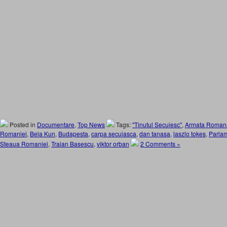
Posted in
Documentare
,
Top News
Tags:
"Tinutul Secuiesc"
,
Armata Romana
Romaniei
,
Bela Kun
,
Budapesta
,
carpa secuiasca
,
dan tanasa
,
laszlo tokes
,
Parlam
Steaua Romaniei
,
Traian Basescu
,
viktor orban
2 Comments »