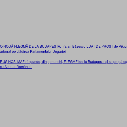
O NOUĂ FLEGMĂ DE LA BUDAPESTA. Traian Băsescu LUAT DE PROST de Viktor O
arborat pe clădirea Parlamentului Ungariei
RUȘINOS. MAE răspunde, din genunchi, FLEGMEI de la Budapesta și se pregăteșt
cu Steaua României.