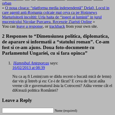
orban
«
O noua cloaca: “platforma media independentă” Dela0. Locul in
care agenti anti-Romania colcaie mai ceva ca pe Hotznews
Marturisitorii incoltiti: Urla haita de “ingeri ai luminii” in jurul
mucenicului Nicolae Purcarea. Recenzie Ziaristi Online
»
You can
leave a response
, or
trackback
from your own site.
2 Responses to “Dimensiunea politica, diplomatica,
de aparare si informatii a “statului roman”. Ce-am
fost si ce-am ajuns. Doua foto-documente cu
Parlamentul Ungariei, cu si fara opinca”
Hamnibal Anteporcas
says:
16/02/2013 at 08:39
Nu ca aş fi Lenin(cum se dădu recent o bucată mică de lemn)
dar vin şi întreb şi eu: Ce-i de făcut? E ceva de facut atâta
vreme cât e guvernatorul ăsta la Cotroceni? Atâta vreme cât el
diKtează politica României?
Leave a Reply
Name (required)