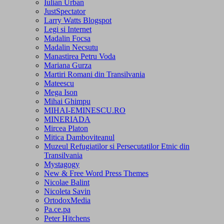
Iulian Urban
JustSpectator
Larry Watts Blogspot
Legi si Internet
Madalin Focsa
Madalin Necsutu
Manastirea Petru Voda
Mariana Gurza
Martiri Romani din Transilvania
Mateescu
Mega Ison
Mihai Ghimpu
MIHAI-EMINESCU.RO
MINERIADA
Mircea Platon
Mitica Damboviteanul
Muzeul Refugiatilor si Persecutatilor Etnic din
Transilvania
Mystagogy
New & Free Word Press Themes
Nicolae Balint
Nicoleta Savin
OrtodoxMedia
Pa.ce.pa
Peter Hitchens