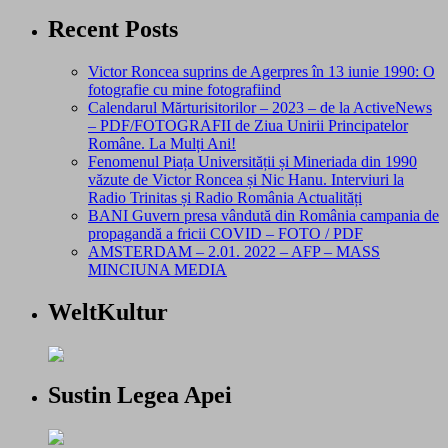
Recent Posts
Victor Roncea suprins de Agerpres în 13 iunie 1990: O
fotografie cu mine fotografiind
Calendarul Mărturisitorilor – 2023 – de la ActiveNews
– PDF/FOTOGRAFII de Ziua Unirii Principatelor
Române. La Mulți Ani!
Fenomenul Piața Universității și Mineriada din 1990
văzute de Victor Roncea și Nic Hanu. Interviuri la
Radio Trinitas și Radio România Actualități
BANI Guvern presa vândută din România campania de
propagandă a fricii COVID – FOTO / PDF
AMSTERDAM – 2.01. 2022 – AFP – MASS
MINCIUNA MEDIA
WeltKultur
Sustin Legea Apei