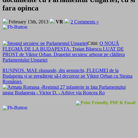
fara opinca
February 15th, 2013
VR
2 Comments »
Cititi:
O NOUĂ
FLEGMĂ DE LA BUDAPESTA. Traian Băsescu LUAT DE
PROST de Viktor Orban. Drapelul secuiesc arborat pe clădirea
Parlamentului Ungariei
RUȘINOS. MAE răspunde, din genunchi, FLEGMEI de la
Budapesta și se pregătește să-l decoreze pe Viktor Orban cu Steaua
României.