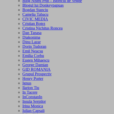
Blog Nistru Prut – Istoricul de Veghe
Blogul lui Donkeypapuas
Bogdan Stanciu
Camelia Tabacu
CIVIC MEDIA
Cristian Botez
Cristina Nichitus Roncea
Dan Tanasa
Diakonima
Dinu Lazar
Dorin Tudoran
Emil Neacsu
Emilia Corbu
Eugen Mihaescu
George Damian
GID ROMANIA
Grupul Prospectiv
Henry Porter
Ignus
Ilarion Tiu
In Tacere
InConstanIn
Insula Serpilor
Irina Monica
Iulian Capsali