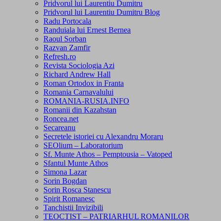
Pridvorul lui Laurentiu Dumitru
Pridvorul lui Laurentiu Dumitru Blog
Radu Portocala
Randuiala lui Ernest Bernea
Raoul Sorban
Razvan Zamfir
Refresh.ro
Revista Sociologia Azi
Richard Andrew Hall
Roman Ortodox in Franta
Romania Carnavalului
ROMANIA-RUSIA.INFO
Romanii din Kazahstan
Roncea.net
Secareanu
Secretele istoriei cu Alexandru Moraru
SEOlium – Laboratorium
Sf. Munte Athos – Pemptousia – Vatoped
Sfantul Munte Athos
Simona Lazar
Sorin Bogdan
Sorin Rosca Stanescu
Spirit Romanesc
Tanchistii Invizibili
TEOCTIST – PATRIARHUL ROMANILOR