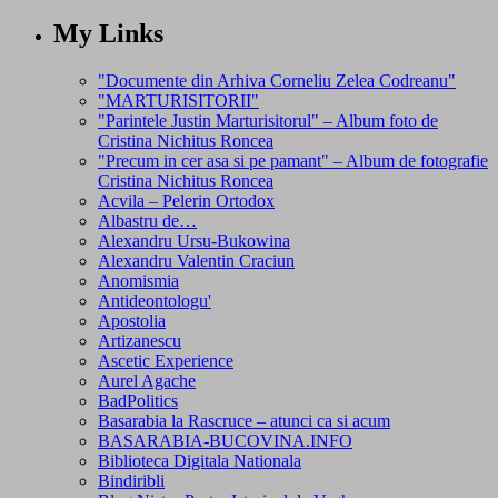
My Links
"Documente din Arhiva Corneliu Zelea Codreanu"
"MARTURISITORII"
"Parintele Justin Marturisitorul" – Album foto de
Cristina Nichitus Roncea
"Precum in cer asa si pe pamant" – Album de fotografie
Cristina Nichitus Roncea
Acvila – Pelerin Ortodox
Albastru de…
Alexandru Ursu-Bukowina
Alexandru Valentin Craciun
Anomismia
Antideontologu'
Apostolia
Artizanescu
Ascetic Experience
Aurel Agache
BadPolitics
Basarabia la Rascruce – atunci ca si acum
BASARABIA-BUCOVINA.INFO
Biblioteca Digitala Nationala
Bindiribli