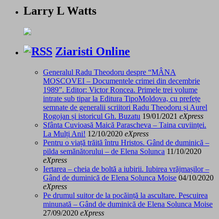
Larry L Watts
Ziaristi Online
Generalul Radu Theodoru despre “MÂNA
MOSCOVEI – Documentele crimei din decembrie
1989”. Editor: Victor Roncea. Primele trei volume
intrate sub tipar la Editura TipoMoldova, cu prefețe
semnate de generalii scriitori Radu Theodoru și Aurel
Rogojan și istoricul Gh. Buzatu
19/01/2021
eXpress
Sfânta Cuvioasă Maică Parascheva – Taina cuviinței.
La Mulți Ani!
12/10/2020
eXpress
Pentru o viață trăită întru Hristos. Gând de duminică –
pilda semănătorului – de Elena Solunca
11/10/2020
eXpress
Iertarea – cheia de boltă a iubirii. Iubirea vrăjmașilor –
Gând de duminică de Elena Solunca Moise
04/10/2020
eXpress
Pe drumul suitor de la pocăință la ascultare. Pescuirea
minunată – Gând de duminică de Elena Solunca Moise
27/09/2020
eXpress