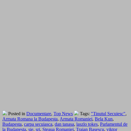
Posted in
Documentare
,
Top News
Tags:
"Tinutul Secuiesc"
,
Armata Romana la Budapesta
,
Armata Romaniei
,
Bela Kun
,
Budapesta
,
carpa secuiasca
,
dan tanasa
,
laszlo tokes
,
Parlamentul de
la Budapesta
,
sie
,
sri
,
Steaua Romaniei
,
Traian Basescu
,
viktor