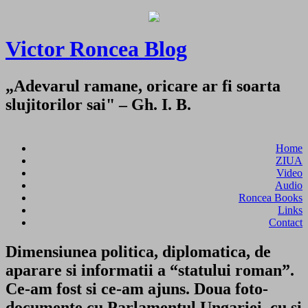
Victor Roncea Blog
„Adevarul ramane, oricare ar fi soarta
slujitorilor sai" – Gh. I. B.
Home
ZIUA
Video
Audio
Roncea Books
Links
Contact
Dimensiunea politica, diplomatica, de
aparare si informatii a “statului roman”.
Ce-am fost si ce-am ajuns. Doua foto-
documente cu Parlamentul Ungariei, cu si