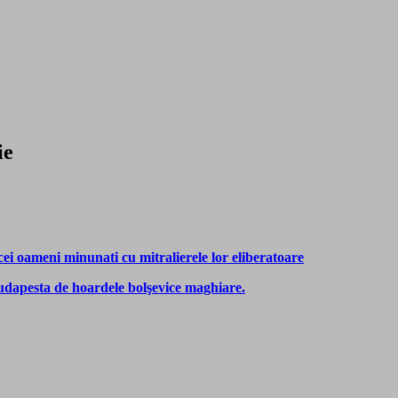
ie
ameni minunati cu mitralierele lor eliberatoare
dapesta de hoardele bolşevice maghiare.