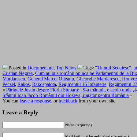
Posted in
Documentare
,
Top News
Tags:
"Tinutul Secuiesc"
,
a
Cristian Negrea
,
Cum au pus românii opinca pe Parlamentul de la Bu
Mardarescu
,
General Marcel Olteanu
,
Gheorghe Mardarescu
,
Honvez
Peczel
,
Rakos
,
Rakospalota
,
Regimentul 16 Infanterie
,
Regimentul 27 
«
Părintele Justin despre Florin Stuparu: “S-a mântuit, e acolo unde şi-a 
Sfântul Ioan Iacob Românul din Hozeva, rugător pentru România
»
You can
leave a response
, or
trackback
from your own site.
Leave a Reply
Name (required)
Mail (will not be published) (required)