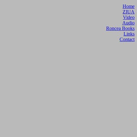
Home
ZIUA
Video
Audio
Roncea Books
Links
Contact