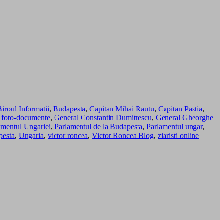
Biroul Informatii
,
Budapesta
,
Capitan Mihai Rautu
,
Capitan Pastia
,
,
foto-documente
,
General Constantin Dumitrescu
,
General Gheorghe
amentul Ungariei
,
Parlamentul de la Budapesta
,
Parlamentul ungar
,
pesta
,
Ungaria
,
victor roncea
,
Victor Roncea Blog
,
ziaristi online