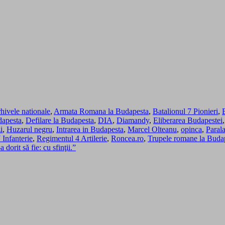
rhivele nationale
,
Armata Romana la Budapesta
,
Batalionul 7 Pionieri
,
dapesta
,
Defilare la Budapesta
,
DIA
,
Diamandy
,
Eliberarea Budapestei
i
,
Huzarul negru
,
Intrarea in Budapesta
,
Marcel Olteanu
,
opinca
,
Paral
Infanterie
,
Regimentul 4 Artilerie
,
Roncea.ro
,
Trupele romane la Buda
dorit să fie: cu sfinţii.”