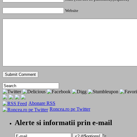
Website
Abonare RSS
Roncea.ro pe Twitter
Alerte si informatii prin e-mail
'>