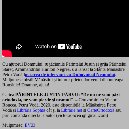
Cu ajutorul Domnului, rugăciunile Părintelui Justin și grija Părintelui
Stareț, Arhimandritul Hariton Negrea, s-a lansat la Sfânta Mănăstire
Petru Vodă
l
ucrarea de interviuri cu Duhovnicul Neamului
.
Mulțumesc obștii Mănăstirii și tuturor prietenilor veniți din întreaga
Românie! Doamne, ajuta!
Cartea
PĂRINTELE JUSTIN PÂRVU: “De nu ne vom păzi
ortodoxia, ne vom pierde şi neamul”
– Convorbiri cu Victor
Roncea, Petru Vodă, 2020, este disponibilă la Mănăstirea Petru
Vodă și
Librăria Sophia
cât și la
Librărie.net
și
CarteOrtodoxă
sau
prin comandă directă la autor (victor.roncea @ gmail.com)
Mulțumesc,
EVZ
!