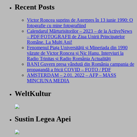
Recent Posts
Victor Roncea suprins de Agerpres în 13 iunie 1990: O
fotografie cu mine fotografiind
Calendarul Mărturisitorilor – 2023 – de la ActiveNews
– PDF/FOTOGRAFII de Ziua Unirii Principatelor
Române. La Mulți Ani!
Fenomenul Piața Universității și Mineriada din 1990
văzute de Victor Roncea și Nic Hanu. Interviuri la
Radio Trinitas și Radio România Actualități
BANI Guvern presa vândută din România campania de
propagandă a fricii COVID – FOTO / PDF
AMSTERDAM – 2.01. 2022 – AFP – MASS
MINCIUNA MEDIA
WeltKultur
Sustin Legea Apei