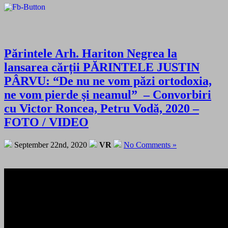
Părintele Arh. Hariton Negrea la
lansarea cărții PĂRINTELE JUSTIN
PÂRVU: “De nu ne vom păzi ortodoxia,
ne vom pierde şi neamul” – Convorbiri
cu Victor Roncea, Petru Vodă, 2020 –
FOTO / VIDEO
September 22nd, 2020
VR
No Comments »