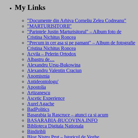
My Links
"Documente din Arhiva Corneliu Zelea Codreanu"
"MARTURISITORII"
"Parintele Justin Marturisitorul" – Album foto de
Cristina Nichitus Roncea
"Precum in cer asa si pe pamant" – Album de fotografie
Cristina Nichitus Roncea
Acvila – Pelerin Ortodox
Albastru de…
Alexandru Ursu-Bukowina
Alexandru Valentin Craciun
Anomismia
Antideontologu'
Apostolia
Artizanescu
Ascetic Experience
Aurel Agache
BadPolitics
Basarabia la Rascruce – atunci ca si acum
BASARABIA-BUCOVINA.INFO
Biblioteca Digitala Nationala
Bindiribli
Blog Nistru Prut – Istoricul de Veghe