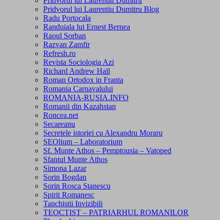
Pridvorul lui Laurentiu Dumitru
Pridvorul lui Laurentiu Dumitru Blog
Radu Portocala
Randuiala lui Ernest Bernea
Raoul Sorban
Razvan Zamfir
Refresh.ro
Revista Sociologia Azi
Richard Andrew Hall
Roman Ortodox in Franta
Romania Carnavalului
ROMANIA-RUSIA.INFO
Romanii din Kazahstan
Roncea.net
Secareanu
Secretele istoriei cu Alexandru Moraru
SEOlium – Laboratorium
Sf. Munte Athos – Pemptousia – Vatoped
Sfantul Munte Athos
Simona Lazar
Sorin Bogdan
Sorin Rosca Stanescu
Spirit Romanesc
Tanchistii Invizibili
TEOCTIST – PATRIARHUL ROMANILOR