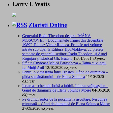
Larry L Watts
Ziaristi Online
Generalul Radu Theodoru despre “MÂNA
MOSCOVEI – Documentele crimei din decembrie
1989”. Editor: Victor Roncea. Primele trei volume
intrate sub tipar la Editura TipoMoldova, cu prefețe
semnate de generalii scriitori Radu Theodoru și Aurel
Rogojan și istoricul Gh. Buzatu
19/01/2021
eXpress
Sfânta Cuvioasă Maică Parascheva – Taina cuviinței.
La Mulți Ani!
12/10/2020
eXpress
Pentru o viață trăită întru Hristos. Gând de duminică –
pilda semănătorului – de Elena Solunca
11/10/2020
eXpress
Iertarea – cheia de boltă a iubirii. Iubirea vrăjmașilor –
Gând de duminică de Elena Solunca Moise
04/10/2020
eXpress
Pe drumul suitor de la pocăință la ascultare. Pescuirea
minunată – Gând de duminică de Elena Solunca Moise
27/09/2020
eXpress