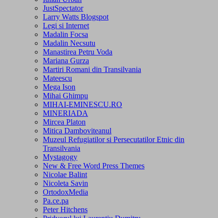
JustSpectator
Larry Watts Blogspot
Legi si Internet
Madalin Focsa
Madalin Necsutu
Manastirea Petru Voda
Mariana Gurza
Martiri Romani din Transilvania
Mateescu
Mega Ison
Mihai Ghimpu
MIHAI-EMINESCU.RO
MINERIADA
Mircea Platon
Mitica Damboviteanul
Muzeul Refugiatilor si Persecutatilor Etnic din
Transilvania
Mystagogy
New & Free Word Press Themes
Nicolae Balint
Nicoleta Savin
OrtodoxMedia
Pa.ce.pa
Peter Hitchens