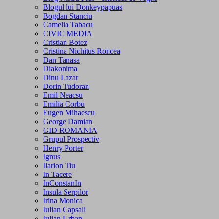
Blogul lui Donkeypapuas
Bogdan Stanciu
Camelia Tabacu
CIVIC MEDIA
Cristian Botez
Cristina Nichitus Roncea
Dan Tanasa
Diakonima
Dinu Lazar
Dorin Tudoran
Emil Neacsu
Emilia Corbu
Eugen Mihaescu
George Damian
GID ROMANIA
Grupul Prospectiv
Henry Porter
Ignus
Ilarion Tiu
In Tacere
InConstanIn
Insula Serpilor
Irina Monica
Iulian Capsali
Iulian Urban