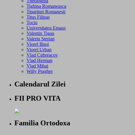
Theologhia
Tighina Romaneasca
Tiparituri Romanesti
Titus Filipas
Tociu
Universitatea Emaus
Valentin Tigau
Valeriu Sterian
Viorel Ilisoi
Viorel Urban
Vlad Cubreacov
Vlad Herman
Vlad Mihai
Willy Pragher
Calendarul Zilei
FII PRO VITA
Familia Ortodoxa