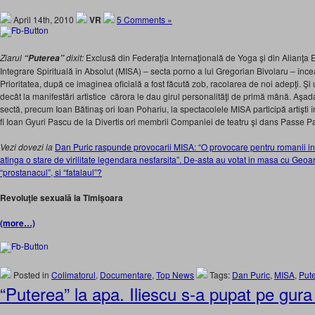
April 14th, 2010
VR
5 Comments »
Ziarul
dixit:
Exclusă din Federaţia Internaţională de Yoga şi din Alianţ
“Puterea”
Integrare Spirituală în Absolut (MISA) – secta porno a lui Gregorian Bivolaru – înce
Prioritatea, după ce imaginea oficială a fost făcută zob, racolarea de noi adepţi. Şi 
decât la manifestări artistice cărora le dau girul personalităţi de primă mână. Aşada
sectă, precum Ioan Bătinaş ori Ioan Pohariu, la spectacolele MISA participă artişti 
fi Ioan Gyuri Pascu de la Divertis ori membrii Companiei de teatru şi dans Passe P
Vezi dovezi la
Dan Puric raspunde provocarii MISA: “O provocare pentru romanii inte
atinga o stare de virilitate legendara nesfarsita”. De-asta au votat in masa cu Geo
“prostanacul”, si “fatalaul”?
Revoluţie sexuală la Timişoara
(more…)
Posted in
Colimatorul
,
Documentare
,
Top News
Tags:
Dan Puric
,
MISA
,
Put
“Puterea” la apa. Iliescu s-a pupat pe gur