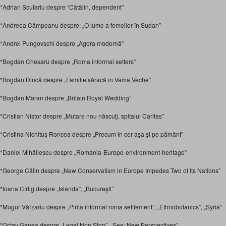
*Adrian Scutariu despre “Cătălin, dependent”
*Andreea Câmpeanu despre: „O lume a femeilor în Sudan”
*Andrei Pungovschi despre „Agora modernă”
*Bogdan Chesaru despre „Roma informal setters”
*Bogdan Dincă despre „Familie săracă în Vama Veche”
*Bogdan Maran despre „Britain Royal Wedding”
*Cristian Nistor despre „Mutare nou născuţi, spitalul Caritas”
*Cristina Nichituş Roncea despre „Precum în cer aşa şi pe pământ”
*Daniel Mihăilescu despre „Romania-Europe-environment-heritage”
*George Călin despre „New Conservatism in Europe Impedes Two of Its Nations”
*Ioana Cîrlig despre „Islanda”, „Bucureşti”
*Mugur Vărzariu despre „Pirita informal roma settlement”, „Ethnobotanics”, „Syria”
*Octav Ganea despre „Legal Non Stop”, „See: New Perspectives”