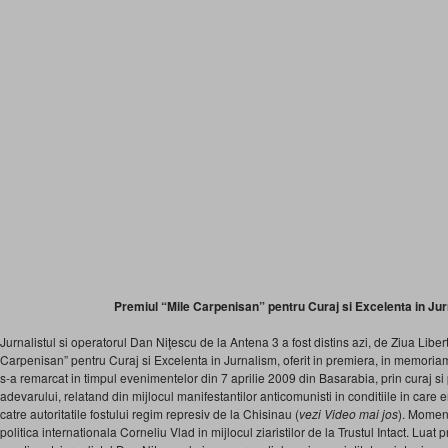
Premiul “Mile Carpenisan” pentru Curaj si Excelenta in Ju
Jurnalistul si operatorul Dan Niţescu de la Antena 3 a fost distins azi, de Ziua Libert
Carpenisan” pentru Curaj si Excelenta in Jurnalism, oferit in premiera, in memori
s-a remarcat in timpul evenimentelor din 7 aprilie 2009 din Basarabia, prin curaj si 
adevarului, relatand din mijlocul manifestantilor anticomunisti in conditiile in care
catre autoritatile fostului regim represiv de la Chisinau (
vezi Video mai jos
). Moment
politica internationala Corneliu Vlad in mijlocul ziaristilor de la Trustul Intact. Luat p