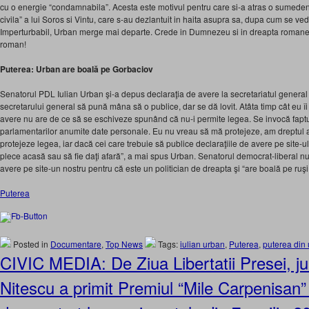
cu o energie “condamnabila”. Acesta este motivul pentru care si-a atras o sumede
civila” a lui Soros si Vintu, care s-au dezlantuit in haita asupra sa, dupa cum se ved
Imperturbabil, Urban merge mai departe. Crede in Dumnezeu si in dreapta romanea
roman!
Puterea: Urban are boală pe Gorbaciov
Senatorul PDL Iulian Urban şi-a depus declaraţia de avere la secretariatul general 
secretarului general să pună mâna să o publice, dar se dă lovit. Atâta timp cât eu îi
avere nu are de ce să se eschiveze spunând că nu-i permite legea. Se invocă fapt
parlamentarilor anumite date personale. Eu nu vreau să mă protejeze, am dreptul 
protejeze legea, iar dacă cei care trebuie să publice declaraţiile de avere pe site-ul
plece acasă sau să fie daţi afară”, a mai spus Urban. Senatorul democrat-liberal nu
avere pe site-un nostru pentru că este un politician de dreapta şi “are boală pe ruşi
Puterea
Posted in
Documentare
,
Top News
Tags:
iulian urban
,
Puterea
,
puterea din
CIVIC MEDIA: De Ziua Libertatii Presei, ju
Nitescu a primit Premiul “Mile Carpenisan”