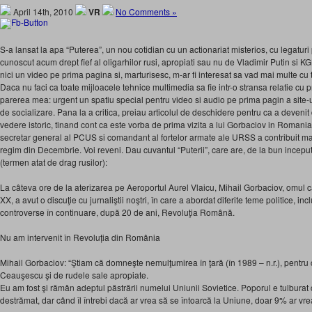
April 14th, 2010
VR
No Comments »
S-a lansat la apa “Puterea”, un nou cotidian cu un actionariat misterios, cu legatur
cunoscut acum drept fief al oligarhilor rusi, apropiati sau nu de Vladimir Putin si 
nici un video pe prima pagina si, marturisesc, m-ar fi interesat sa vad mai multe cu
Daca nu faci ca toate mijloacele tehnice multimedia sa fie intr-o stransa relatie cu pr
parerea mea: urgent un spatiu special pentru video si audio pe prima pagin a site-
de socializare. Pana la a critica, preiau articolul de deschidere pentru ca a deveni
vedere istoric, tinand cont ca este vorba de prima vizita a lui Gorbaciov in Romani
secretar general al PCUS si comandant al fortelor armate ale URSS a contribuit 
regim din Decembrie. Voi reveni. Dau cuvantul “Puterii”, care are, de la bun ince
(termen atat de drag rusilor):
La câteva ore de la aterizarea pe Aeroportul Aurel Vlaicu, Mihail Gorbaciov, omul c
XX, a avut o discuţie cu jurnaliştii noştri, în care a abordat diferite teme politice, in
controverse în continuare, după 20 de ani, Revoluţia Română.
Nu am intervenit în Revoluția din România
Mihail Gorbaciov: “Ştiam că domneşte nemulţumirea în ţară (în 1989 – n.r.), pentru
Ceauşescu şi de rudele sale apropiate.
Eu am fost şi rămân adeptul păstrării numelui Uniunii Sovietice. Poporul e tulburat
destrămat, dar când îl întrebi dacă ar vrea să se întoarcă la Uniune, doar 9% ar vre