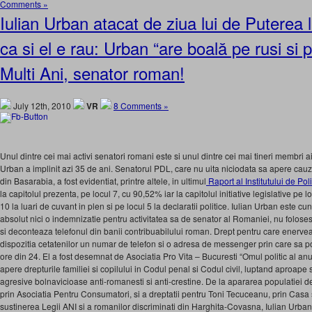
Comments »
Iulian Urban atacat de ziua lui de Puterea l
ca si el e rau: Urban “are boală pe rusi si
Multi Ani, senator roman!
July 12th, 2010
VR
8 Comments »
Unul dintre cei mai activi senatori romani este si unul dintre cei mai tineri membri 
Urban a implinit azi 35 de ani. Senatorul PDL, care nu uita niciodata sa apere cau
din Basarabia, a fost evidentiat, printre altele, in ultimul
Raport al Institutului de Poli
la capitolul prezenta, pe locul 7, cu 90,52% iar la capitolul initiative legislative pe lo
10 la luari de cuvant in plen si pe locul 5 la declaratii politice. Iulian Urban este cu
absolut nici o indemnizatie pentru activitatea sa de senator al Romaniei, nu foloses
si deconteaza telefonul din banii contribuabilului roman. Drept pentru care enerv
dispozitia cetatenilor un numar de telefon si o adresa de messenger prin care sa poa
ore din 24. El a fost desemnat de Asociatia Pro Vita – Bucuresti “Omul politic al anu
apere drepturile familiei si copilului in Codul penal si Codul civil, luptand aproape
agresive bolnavicioase anti-romanesti si anti-crestine. De la apararea populatiei de
prin Asociatia Pentru Consumatori, si a dreptatii pentru Toni Tecuceanu, prin Casa
sustinerea Legii ANI si a romanilor discriminati din Harghita-Covasna, Iulian Urban 