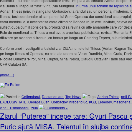
Basescu – au dat nastere speculatiilor firesti. Pe piata au circulat zvonuri despre fin
via Berlin si inapoi la “tata” Vintu, via Murighiol.
In urma unui schimb de replici pe a
Adrian Thiess (
foto,
in stanga lui Gorbaciov), la randul sau un personaj misterios, fos
Iliescu, fost coordonator al campaniei lui Sorin Oprescu dar considerat ca apropiat
caror membru e, a acceptat sa ofere cititorilor Roncea.ro, in exclusivitate, cateva de
suflet”, dupa cum il considera, promitand sa revina cu alte amanunte care vor dezlega
Este de mentionat ca Thiess a mai avut o aventura publicistica, revista “Romania E
difuzare pe avioane si trenuri, ca bonus pe langa un Catering Expres, sub ministeri
Conform unei investigatii a fostului ziar ZIUA, numele lui Thiess (Adrian Ragnar Tis
pe langa Iliescu si Oprescu, cu cele ale unora ca Victor Dumitriu, Mihai Craiu, Do
Nicolae Dumitru “Niro”, Mihai Cuptor, Mihai Neicu, Claudiu Octavian Radu sau Ale
CFR Calatori SA.
(more…)
Posted in
Colimatorul
,
Documentare
,
Top News
Tags:
Adrian Thiess
,
anti-B
EXCLUSIVITATE
,
George Bush
,
Gorbaciov
,
hrebenciuc
,
KGB
,
Lebedev
,
masoneria
vintu
,
Tismaneanu
,
ziua
8 Comments »
Ziarul “Puterea” incepe tare: Gyuri Pascu ş
Puric ajută MISA. Talentul în slujba contin