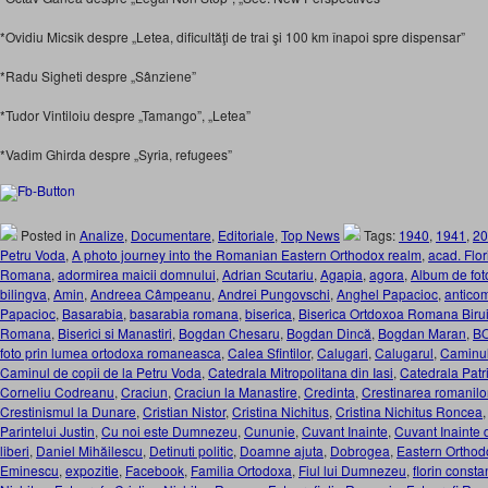
*Ovidiu Micsik despre „Letea, dificultăţi de trai şi 100 km înapoi spre dispensar”
*Radu Sigheti despre „Sânziene”
*Tudor Vintiloiu despre „Tamango”, „Letea”
*Vadim Ghirda despre „Syria, refugees”
Posted in
Analize
,
Documentare
,
Editoriale
,
Top News
Tags:
1940
,
1941
,
20
Petru Voda
,
A photo journey into the Romanian Eastern Orthodox realm
,
acad. Flor
Romana
,
adormirea maicii domnului
,
Adrian Scutariu
,
Agapia
,
agora
,
Album de fot
bilingva
,
Amin
,
Andreea Câmpeanu
,
Andrei Pungovschi
,
Anghel Papacioc
,
antico
Papacioc
,
Basarabia
,
basarabia romana
,
biserica
,
Biserica Ortdoxoa Romana Birui
Romana
,
Biserici si Manastiri
,
Bogdan Chesaru
,
Bogdan Dincă
,
Bogdan Maran
,
B
foto prin lumea ortodoxa romaneasca
,
Calea Sfintilor
,
Calugari
,
Calugarul
,
Caminul
Caminul de copii de la Petru Voda
,
Catedrala Mitropolitana din Iasi
,
Catedrala Patr
Corneliu Codreanu
,
Craciun
,
Craciun la Manastire
,
Credinta
,
Crestinarea romanilo
Crestinismul la Dunare
,
Cristian Nistor
,
Cristina Nichitus
,
Cristina Nichitus Roncea
Parintelui Justin
,
Cu noi este Dumnezeu
,
Cununie
,
Cuvant Inainte
,
Cuvant Inainte 
liberi
,
Daniel Mihăilescu
,
Detinuti politic
,
Doamne ajuta
,
Dobrogea
,
Eastern Orthod
Eminescu
,
expozitie
,
Facebook
,
Familia Ortodoxa
,
Fiul lui Dumnezeu
,
florin consta