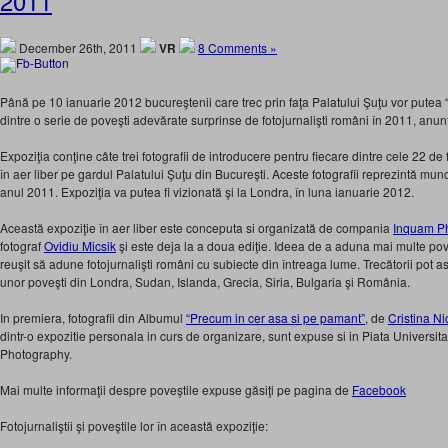
2011
December 26th, 2011
VR
8 Comments »
Până pe 10 ianuarie 2012 bucureştenii care trec prin faţa Palatului Şuţu vor putea “
dintre o serie de poveşti adevărate surprinse de fotojurnalişti români în 2011, anu
Expoziţia conţine câte trei fotografii de introducere pentru fiecare dintre cele 22 de 
în aer liber pe gardul Palatului Şuţu din Bucureşti. Aceste fotografii reprezintă munc
anul 2011. Expoziţia va putea fi vizionată şi la Londra, în luna ianuarie 2012.
Această expoziţie în aer liber este conceputa si organizată de compania
Inquam P
fotograf
Ovidiu Micsik
şi este deja la a doua ediţie. Ideea de a aduna mai multe pove
reuşit să adune fotojurnalişti români cu subiecte din întreaga lume. Trecătorii pot as
unor poveşti din Londra, Sudan, Islanda, Grecia, Siria, Bulgaria şi România.
In premiera, fotografii din Albumul
“Precum in cer asa si pe pamant”
, de
Cristina N
dintr-o expozitie personala in curs de organizare, sunt expuse si in Piata Universitati
Photography.
Mai multe informaţii despre poveştile expuse găsiţi pe pagina de
Facebook
Fotojurnaliştii şi poveştile lor în această expoziţie: