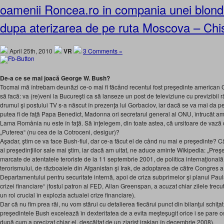
oamenii Roncea.ro in compania unei blond
dupa aterizarea de pe ruta Moscova – Chi
April 25th, 2010
VR
3 Comments »
De-a ce se mai joacă George W. Bush?
Tocmai mă întrebam deunăzi ce-o mai fi făcånd recentul fost preşedinte american G
să facă: va (re)veni la Bucureşti ca să lanseze un post de televiziune cu previzibil 
drumul şi postului TV s-a născut în prezenţa lui Gorbaciov, iar dacă se va mai da p
putea fi de faţă Papa Benedict, Madonna ori secretarul general al ONU, întrucât am
Lama Romånia nu este în faţă. Să înţelegem, din toate astea, că ursitoare de vază d
„Puterea“ (nu cea de la Cotroceni, desigur)?
Aşadar, ştim ce va face Bush-fiul, dar ce-a făcut el de cånd nu mai e preşedinte? Că
ai preşedinţiilor sale mai ştim, iar dacă am uitat, ne aduce aminte Wikipedia: „Preşedi
marcate de atentatele teroriste de la 11 septembrie 2001, de politica internaţională
terorismului, de războaiele din Afganistan şi Irak, de adoptarea de către Congres a l
Departamentului pentru securitate internă, apoi de criza subprimelor şi planul Paul
crizei financiare“ (fostul patron al FED, Allan Greenspan, a acuzat chiar zilele trec
un rol crucial în explozia actualei crize financiare).
Dar că nu fim prea răi, nu vom stărui cu detalierea fiecărui punct din bilanţul schiţa
preşedintele Bush excelează în dexteritatea de a evita meşteşugit orice i se pare os
după cum a precizat chiar el, descălţat de un ziarist irakian în decembrie 2008).