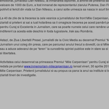
emotionat, jurnalistul Dan Nitescu, la inmanarea diplomei, a amintit de prietenia s
valoare de 1000 de Euro, a fost inmanat de reprezentantul ziarului Puterea, Dan Fil
potrivit si fericit din viata lui Dan Nitescu, a carui sotie urmeaza sa nasca in scurt ti
La 40 de zile de la trecerea la cele vesnice a jurnalistului de front Mile Carpenisan,
ziaristi si prieteni ai sai a luat hotarârea sa ii omagieze trecerea pe acest pamânt p
pentru Curaj si Excelenta in Jurnalism, care sa poarte numele celui care ramâne un 
indiferent ca acesta este deschis in fosta Iugoslavie, Irak sau România.
Astazi, de Ziua Libertatii Presei, jurnalistii de la Civic Media au decernat Premiul 
Jurnalism unui coleg din presa, care pe parcursul anului trecut a dovedit, ca si Mile
sau a aduce adevarul de pe “teren” la cunostinta opiniei publice este in stare sa-si ri
si libertatea.
Activitatea celui desemnat sa primeasca Premiul “Mile Carpenisan” pentru Curaj si 
redata pe portalul
www.inmemoriam-milecarpenisan.ro
lansat vineri, 30 aprilie 201
Mile Carpenisan. Prietenii jurnalistului si-au propus ca pana la anul sa instituie si
ziaristi tineri de investigatie.