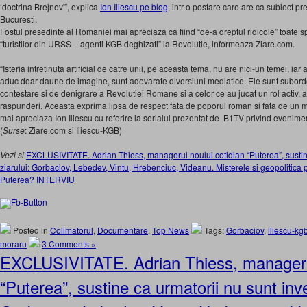
‘doctrina Brejnev'”, explica
Ion Iliescu pe blog
, intr-o postare care are ca subiect pr
Bucuresti.
Fostul presedinte al Romaniei mai apreciaza ca fiind “de-a dreptul ridicole” toate s
“turistilor din URSS – agenti KGB deghizati” la Revolutie, informeaza Ziare.com.
“Isteria intretinuta artificial de catre unii, pe aceasta tema, nu are nici-un temei, 
aduc doar daune de imagine, sunt adevarate diversiuni mediatice. Ele sunt subord
contestare si de denigrare a Revolutiei Romane si a celor ce au jucat un rol activ, a
raspunderi. Aceasta exprima lipsa de respect fata de poporul roman si fata de un mo
mai apreciaza Ion Iliescu cu referire la serialul prezentat de B1TV privind evenim
(
Surse
: Ziare.com si Iliescu-KGB)
Vezi si
EXCLUSIVITATE. Adrian Thiess, managerul noului cotidian “Puterea”, sustine 
ziarului: Gorbaciov, Lebedev, Vintu, Hrebenciuc, Videanu. Misterele si geopolitica pre
Puterea? INTERVIU
Posted in
Colimatorul
,
Documentare
,
Top News
Tags:
Gorbaciov
,
iliescu-kg
moraru
3 Comments »
EXCLUSIVITATE. Adrian Thiess, managerul
“Puterea”, sustine ca urmatorii nu sunt inves