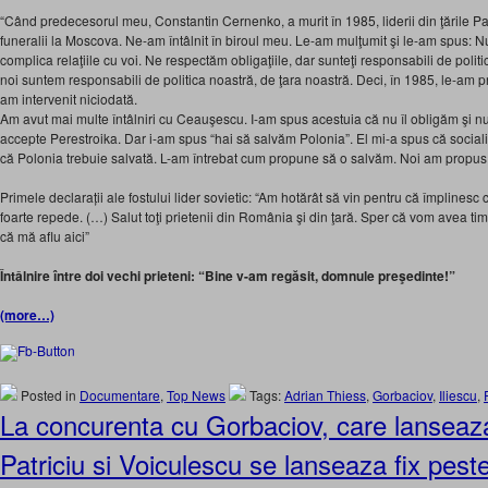
“Când predecesorul meu, Constantin Cernenko, a murit în 1985, liderii din ţările Pac
funeralii la Moscova. Ne-am întâlnit în biroul meu. Le-am mulţumit şi le-am spus: 
complica relaţiile cu voi. Ne respectăm obligaţiile, dar sunteţi responsabili de politic
noi suntem responsabili de politica noastră, de ţara noastră. Deci, în 1985, le-am 
am intervenit niciodată.
Am avut mai multe întâlniri cu Ceauşescu. I-am spus acestuia că nu îl obligăm şi 
accepte Perestroika. Dar i-am spus “hai să salvăm Polonia”. El mi-a spus că sociali
că Polonia trebuie salvată. L-am întrebat cum propune să o salvăm. Noi am propus: 
Primele declarații ale fostului lider sovietic: “Am hotărât să vin pentru că împlinesc
foarte repede. (…) Salut toţi prietenii din România şi din ţară. Sper că vom avea t
că mă aflu aici”
Întâlnire între doi vechi prieteni: “Bine v-am regăsit, domnule preşedinte!”
(more…)
Posted in
Documentare
,
Top News
Tags:
Adrian Thiess
,
Gorbaciov
,
Iliescu
,
La concurenta cu Gorbaciov, care lanseaza
Patriciu si Voiculescu se lanseaza fix pes