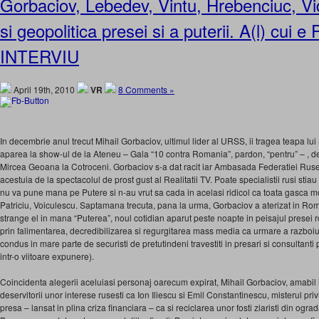
Gorbaciov, Lebedev, Vintu, Hrebenciuc, Vi
si geopolitica presei si a puterii. A(l) cui e
INTERVIU
April 19th, 2010
VR
8 Comments »
In decembrie anul trecut Mihail Gorbaciov, ultimul lider al URSS, ii tragea teapa lui
aparea la show-ul de la Ateneu – Gala “10 contra Romania”, pardon, “pentru” – , des
Mircea Geoana la Cotroceni. Gorbaciov s-a dat racit iar Ambasada Federatiei Ruse
acestuia de la spectacolul de prost gust al Realitatii TV. Poate specialistii rusi stiau
nu va pune mana pe Putere si n-au vrut sa cada in acelasi ridicol ca toata gasca mog
Patriciu, Voiculescu. Saptamana trecuta, pana la urma, Gorbaciov a aterizat in Ro
strange el in mana “Puterea”, noul cotidian aparut peste noapte in peisajul presei rom
prin falimentarea, decredibilizarea si regurgitarea mass media ca urmare a razboiu
condus in mare parte de securisti de pretutindeni travestiti in presari si consultanti p
intr-o viitoare expunere).
Coincidenta alegerii aceluiasi personaj oarecum expirat, Mihail Gorbaciov, amabil i
deservitorii unor interese rusesti ca Ion Iliescu si Emil Constantinescu, misterul privi
presa – lansat in plina criza financiara – ca si reciclarea unor fosti ziaristi din ograd