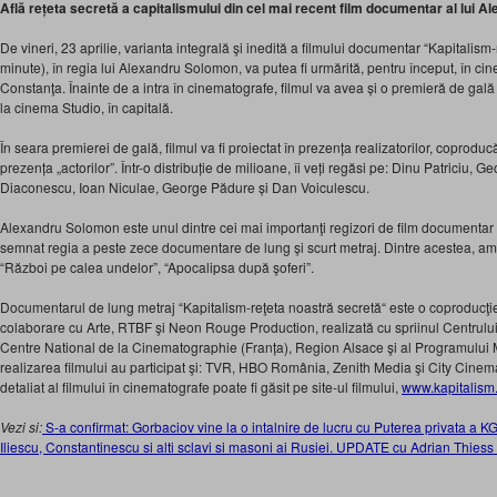
Află rețeta secretă a capitalismului din cel mai recent film documentar al lui 
De vineri, 23 aprilie, varianta integrală şi inedită a filmului documentar “Kapitalism
minute), în regia lui Alexandru Solomon, va putea fi urmărită, pentru început, în cin
Constanţa. Înainte de a intra în cinematografe, filmul va avea și o premieră de gală 
la cinema Studio, în capitală.
În seara premierei de gală, filmul va fi proiectat în prezența realizatorilor, coproduc
prezența „actorilor”. Într-o distribuție de milioane, îi veți regăsi pe: Dinu Patriciu
Diaconescu, Ioan Niculae, George Pădure și Dan Voiculescu.
Alexandru Solomon este unul dintre cei mai importanţi regizori de film documentar d
semnat regia a peste zece documentare de lung şi scurt metraj. Dintre acestea, ami
“Război pe calea undelor”, “Apocalipsa după şoferi”.
Documentarul de lung metraj “Kapitalism-reţeta noastră secretă“ este o coproducţie
colaborare cu Arte, RTBF şi Neon Rouge Production, realizată cu spriinul Centrului
Centre National de la Cinematographie (Franța), Region Alsace şi al Programului 
realizarea filmului au participat şi: TVR, HBO România, Zenith Media şi City Ci
detaliat al filmului în cinematografe poate fi găsit pe site-ul filmului,
www.kapitalism
Vezi si:
S-a confirmat: Gorbaciov vine la o intalnire de lucru cu Puterea privata a 
Iliescu, Constantinescu si alti sclavi si masoni ai Rusiei. UPDATE cu Adrian Thies