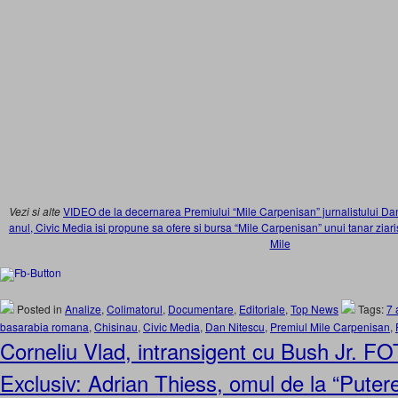
Vezi si alte
VIDEO de la decernarea Premiului “Mile Carpenisan” jurnalistului Dan
anul, Civic Media isi propune sa ofere si bursa “Mile Carpenisan” unui tanar ziaris
Mile
Posted in
Analize
,
Colimatorul
,
Documentare
,
Editoriale
,
Top News
Tags:
7 
basarabia romana
,
Chisinau
,
Civic Media
,
Dan Nitescu
,
Premiul Mile Carpenisan
,
Corneliu Vlad, intransigent cu Bush Jr. 
Exclusiv: Adrian Thiess, omul de la “Putere