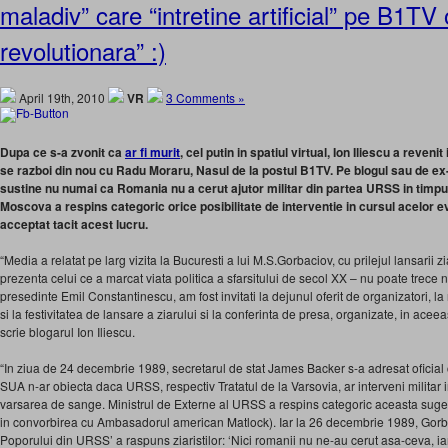
maladiv” care “intretine artificial” pe B1TV o
revolutionara” :)
April 19th, 2010
VR
3 Comments »
Dupa ce s-a zvonit ca
ar fi murit
, cel putin in spatiul virtual, Ion Iliescu a reven
se razboi din nou cu Radu Moraru, Nasul de la postul B1TV. Pe blogul sau de ex-
sustine nu numai ca Romania nu a cerut ajutor militar din partea URSS in timpul
Moscova a respins categoric orice posibilitate de interventie in cursul acelor 
acceptat tacit acest lucru.
“Media a relatat pe larg vizita la Bucuresti a lui M.S.Gorbaciov, cu prilejul lansarii z
prezenta celui ce a marcat viata politica a sfarsitului de secol XX – nu poate trece n
presedinte Emil Constantinescu, am fost invitati la dejunul oferit de organizatori, la
si la festivitatea de lansare a ziarului si la conferinta de presa, organizate, in acee
scrie blogarul Ion Iliescu.
“In ziua de 24 decembrie 1989, secretarul de stat James Backer s-a adresat oficia
SUA n-ar obiecta daca URSS, respectiv Tratatul de la Varsovia, ar interveni militar
varsarea de sange. Ministrul de Externe al URSS a respins categoric aceasta suges
in convorbirea cu Ambasadorul american Matlock). Iar la 26 decembrie 1989, Gorba
Poporului din URSS’ a raspuns ziaristilor: ‘Nici romanii nu ne-au cerut asa-ceva, i