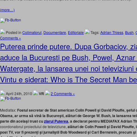
(more…)
Posted in
Colimatorul
,
Documentare
,
Editoriale
Tags:
Adrian Thiess
,
Bush
,
Comments »
Puterea prinde putere. Dupa Gorbaciov, zia
aduce la Bucuresti pe Bush, Powel, Aznar si
Watergate, la lansarea unei noi televiziuni 
Vintu e siderat: Who is The Secret Man b
April 24th, 2010
VR
2 Comments »
Mediafax:
Fostul secretar de Stat american Colin Powell şi David Plouffe, şeful
Obama, ar urma să vină la Bucureşti, alături de George W. Bush, la lansarea tele
parte din acelaşi trust cu
ziarul Puterea
, a declarat pentru MEDIAFAX Adrian Th
coordonatorul proiectului de televiziune,
alături de Colin Powell şi David Plouffe, 
post TV, vor fi prezenţi şi jurnaliştii Bob Woodward şi Carl Bernstein, precum şi