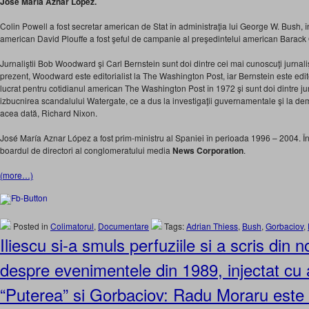
José María Aznar López.
Colin Powell a fost secretar american de Stat în administraţia lui George W. Bush, în
american David Plouffe a fost şeful de campanie al preşedintelui american Barack
Jurnaliştii Bob Woodward şi Carl Bernstein sunt doi dintre cei mai cunoscuţi jurnaliş
prezent, Woodward este editorialist la The Washington Post, iar Bernstein este editor
lucrat pentru cotidianul american The Washington Post în 1972 şi sunt doi dintre jurn
izbucnirea scandalului Watergate, ce a dus la investigaţii guvernamentale şi la de
acea dată, Richard Nixon.
José María Aznar López a fost prim-ministru al Spaniei în perioada 1996 – 2004. În 
boardul de directori al conglomeratului media
News Corporation
.
(more…)
Posted in
Colimatorul
,
Documentare
Tags:
Adrian Thiess
,
Bush
,
Gorbaciov
,
Iliescu si-a smuls perfuziile si a scris din 
despre evenimentele din 1989, injectat cu 
“Puterea” si Gorbaciov: Radu Moraru este