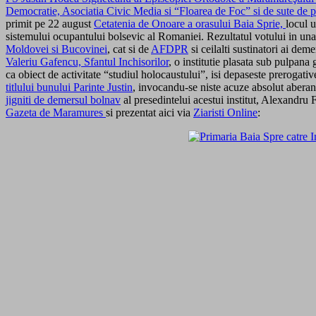
Democratie, Asociatia Civic Media si “Floarea de Foc” si de sute de person
primit pe 22 august
Cetatenia de Onoare a orasului Baia Sprie,
locul u
sistemului ocupantului bolsevic al Romaniei. Rezultatul votului in un
Moldovei si Bucovinei
, cat si de
AFDPR
si ceilalti sustinatori ai dem
Valeriu Gafencu, Sfantul Inchisorilor
, o institutie plasata sub pulpana 
ca obiect de activitate “studiul holocaustului”, isi depaseste prerogativ
titlului bunului Parinte Justin
, invocandu-se niste acuze absolut aberan
jigniti de demersul bolnav
al presedintelui acestui institut, Alexandru
Gazeta de Maramures
si prezentat aici via
Ziaristi Online
: