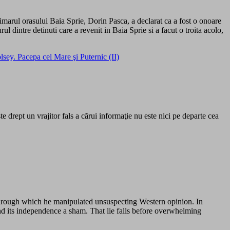
rimarul orasului Baia Sprie, Dorin Pasca, a declarat ca a fost o onoare
l dintre detinuti care a revenit in Baia Sprie si a facut o troita acolo,
sey. Pacepa cel Mare şi Puternic (II)
te drept un vrajitor fals a cărui informaţie nu este nici pe departe cea
 through which he manipulated unsuspecting Western opinion. In
d its independence a sham. That lie falls before overwhelming