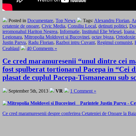
Posted in
Documentare
,
Top News
Tags:
Alexandru Florian
,
Ar
cetatenie de onoare
,
Civic Media
,
Consiliu Local
,
detinuti politici
,
Dor
ieromonahul Hariton Negrea
,
Informatie
,
Institutul Elie Wiesel
,
Ioana
Legionara
,
Mitropolia Moldovei si Bucovinei
,
octav bjoza
,
Ortodoxie
Justin Parvu
,
Radu Florian
,
Razboi intru Cuvant
,
Regimul comunist
,
Ceahlaul
40 Comments »
Ce cred maramuresenii “unul dintre cei ma
fost spulberat tortionarul Pacepa in “Cei
plasat de cuplul Pacepa-Tismaneanu sub sc
September 5th, 2013
VR
1 Comment »
Ce cred maramuresenii despre conferirea Cetateniei de Onoare la Baia 