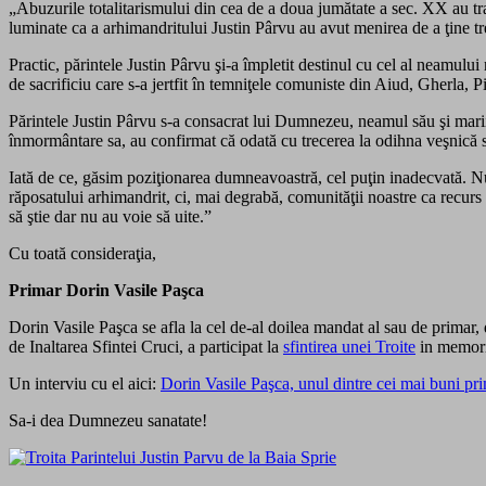
„Abuzurile totalitarismului din cea de a doua jumătate a sec. XX au tra
luminate ca a arhimandritului Justin Pârvu au avut menirea de a ţine tr
Practic, părintele Justin Pârvu şi-a împletit destinul cu cel al neamului
de sacrificiu care s-a jertfit în temniţele comuniste din Aiud, Gherla, 
Părintele Justin Pârvu s-a consacrat lui Dumnezeu, neamul său şi marii fa
înmormântare sa, au confirmat că odată cu trecerea la odihna veşnică s-a 
Iată de ce, găsim poziţionarea dumneavoastră, cel puţin inadecvat
răposatului arhimandrit, ci, mai degrabă, comunităţii noastre ca recur
să ştie dar nu au voie să uite.”
Cu toată consideraţia,
Primar Dorin Vasile Paşca
Dorin Vasile Paşca se afla la cel de-al doilea mandat al sau de primar, 
de Inaltarea Sfintei Cruci, a participat la
sfintirea unei Troite
in memoria
Un interviu cu el aici:
Dorin Vasile Paşca, unul dintre cei mai buni pri
Sa-i dea Dumnezeu sanatate!