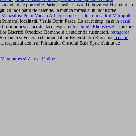
, vrednicul de pomenire Parinte Justin Parvu, Duhovnicul Neamului, a
ti cu inca patru de detentie, la munca fortata si in inchisorile
e Manastirea Petru Voda a Arhiepiscopiei Iasilor, din cadrul Mitropoliei
t Primarul localitatii, Vasile Dorin Pasca. La scurt timp, ca si in
cazul
stin-ortodocsi ai acestei tari, respectiv
Institutul “Elie Wiesel”
, care are
ntilor Bisericii Ortodoxe Romane si a sutelor de sustinatori,
retragerea
l Romaniei si Federatia Comunitatilor Evreiesti
din Romania,
a celor
iata raspunsul demn al Primarului Orasului Baia Sprie obtinut de