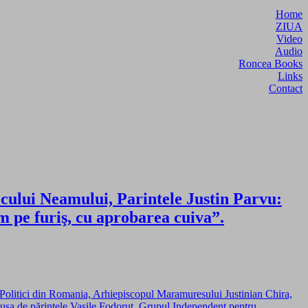
Home
ZIUA
Video
Audio
Roncea Books
Links
Contact
icului Neamului, Parintele Justin Parvu:
m pe furiş, cu aprobarea cuiva”.
i Politici din Romania, Arhiepiscopul Maramuresului Justinian Chira,
dusa de părintele Vasile Fodoruţ, Grupul Independent pentru