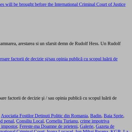
 will be brought before the International Criminal Court of Justice
ondamnarea, arestarea si un sfarsit demn de Rudolf Hess. Un Rudolf
re factorii de decizie şi/sau opinia publică cu scopul luării de
re factorii de decizie şi / sau opinia publică cu scopul luării de
,
Asociatia Fostilor Detinuti Politic din Romania
,
Badin
,
Baia Sprie
,
d penal
,
Consiliu Local
,
Corneliu Turianu
,
crime impotriva
 impostor
,
Fereste-ma Doamne de prieteni
,
Galerie
,
Gazeta de
rnational Criminal Court
,
Ioana Lucacel
,
Ion Mihai Pacepa
,
KGB
,
La