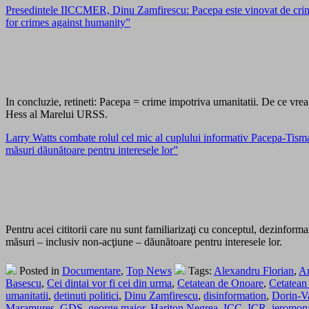
Presedintele IICCMER, Dinu Zamfirescu: Pacepa este vinovat de crime 
for crimes against humanity”
In concluzie, retineti: Pacepa = crime impotriva umanitatii. De ce vre
Hess al Marelui URSS.
Larry Watts combate rolul cel mic al cuplului informativ Pacepa-Tisman
măsuri dăunătoare pentru interesele lor”
Pentru acei cititorii care nu sunt familiarizaţi cu conceptul, dezinform
măsuri – inclusiv non-acţiune – dăunătoare pentru interesele lor.
Posted in
Documentare
,
Top News
Tags:
Alexandru Florian
,
An
Basescu
,
Cei dintai vor fi cei din urma
,
Cetatean de Onoare
,
Cetatean
umanitatii
,
detinuti politici
,
Dinu Zamfirescu
,
disinformation
,
Dorin-Va
Maramures
,
GDS
,
george maior
,
Hariton Negrea
,
ICC
,
ICR
,
ieromon