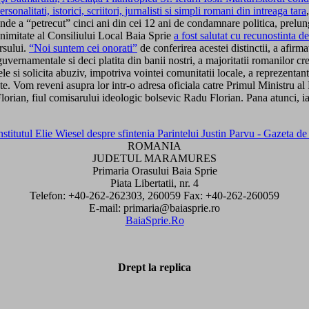
alitati, istorici, scriitori, jurnalisti si simpli romani din intreaga tara
nde a “petrecut” cinci ani din cei 12 ani de condamnare politica, prelungi
animitate al Consiliului Local Baia Sprie
a fost salutat cu recunostinta d
ersului.
“Noi suntem cei onorati”
de conferirea acestei distinctii, a afirma
guvernamentale si deci platita din banii nostri, a majoritatii romanilor cre
ele si solicita abuziv, impotriva vointei comunitatii locale, a reprezenta
te. Vom reveni asupra lor intr-o adresa oficiala catre Primul Ministru a
 Florian, fiul comisarului ideologic bolsevic Radu Florian. Pana atunci, 
ROMANIA
JUDETUL MARAMURES
Primaria Orasului Baia Sprie
Piata Libertatii, nr. 4
Telefon: +40-262-262303, 260059 Fax: +40-262-260059
E-mail: primaria@baiasprie.ro
BaiaSprie.Ro
Drept la replica