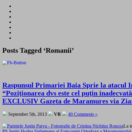
Posts Tagged ‘Romanii’
Raspunsul Primariei Baia Sprie la atacul I
“Poziţionarea dvs este cel puţin inadecvat
EXCLUSIV Gazeta de Maramures via Ziari
September 5th, 2013
VR
40 Comments »
La i
PS Justin Hodea Sigheteanu al Episcopiei Ortodoxe a Maramureşului şi 