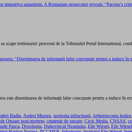
impotriva umanitatii. A Romanian prosecutor reveals: “Pacepa’s crimes
a sa scape tortionarul: procesul de la Tribunalul Penal International, c
eanu: “Diseminarea de informaţii false concepute pentru a induce în eroa
area este diseminarea de informaţii false concepute pentru a induce în eroa
drei Badin
,
Andrei Muraru
,
apologia infractiunii
,
Arhiepiscopia Iasilor
 de Onoare post-mortem
,
cetatenie de onoare
,
Civic Media
,
CNSAS
,
co
sile Pasca
,
Doxologia
,
Duhovnicul Neamului
,
Elie Wiesel
,
Elie Wiesel
ahul Hariton Negrea
,
IICCMER
,
Informatie
,
Institutul Elie Wiesel
,
Inte