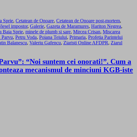
a Sprie
,
Cetatean de Onoare
,
Cetatean de Onoare post-mortem
,
iesel impostor
,
Galerie
,
Gazeta de Maramures
,
Hariton Negrea
,
a Baia Sprie
,
minele de plumb si sare
,
Mircea Crisan
,
Miscarea
n Parvu
,
Petru Voda
,
Poiana Teiului
,
Primaria
,
Profetia Parintelui
ntin Balanescu
,
Valeriu Gafencu
,
Ziaristi Online AFDPR
,
Ziarul
 Parvu”: “Noi suntem cei onorati!”. Cum a
demonteaza mecanismul de minciuni KGB-iste