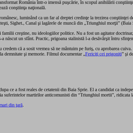
nsformat România într-o imensă puşcărie, în scopul anihilării conştiinţe
ează conştiinţa naţională.
 românesc, luminând ca un far al dreptei credinţe la trezirea conştiinţei 
Piteşti, Sighet., Canal şi lagărele de muncă din „Triunghiul morţii” (Baia
milii creştine, nu ideologiilor politice. Nu a fost un agitator doctrinar, 
născut un sfânt. Practic, prigoana stalinistă l-a desăvârşit întru sfinţen
ă. Nu credem că a sosit vremea să ne mântuim pe furiş, cu aprobare
s la demnitate şi memorie. Filmul documentar „
Fericiţi cei prigoniţi
” şi d
dupa ce a fost reales de cetatenii din Baia Sprie. El a candidat ca indepe
 suferintelor martirilor anticomunisti din “Triunghiul mortii”, ridicata l
mari din ţară
.