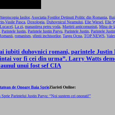
hiepiscopia Iasilor
,
Asociatia Fostilor Detinuti Politic din Romania
,
Bai
in-Vasile Pasca
,
Doxologia
,
Duhovnicul Neamului
,
Elie Wiesel
,
Elie W
 Lucacel
,
La zi
,
manastirea petru voda
,
Martirii anticomunisti
,
Mina de l
,
Parintele Iustin
,
Parintele Iustin Parvu
,
Parintele Justin
,
Parintele Justi
Romanii
,
romanism
,
sfintii inchisorilor
,
Targu Ocna
,
TOP NEWS
,
Vale
i iubiti duhovnici romani, parintele Justin
 dintai vor fi cei din urma”. Larry Watts 
aunul unui fost sef CIA
Ziaristi Online:
Sprie Parintelui Justin Parvu: “Noi suntem cei onorati!”