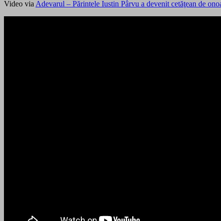
Video via
Adevarul – Părintele Iustin Pârvu a devenit cetăţean de ono