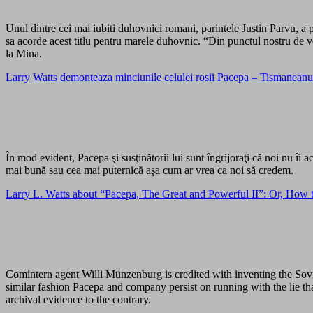
Unul dintre cei mai iubiti duhovnici romani, parintele Justin Parvu, a 
sa acorde acest titlu pentru marele duhovnic. “Din punctul nostru de vede
la Mina.
Larry Watts demonteaza minciunile celulei rosii Pacepa – Tismaneanu: 
În mod evident, Pacepa şi susţinătorii lui sunt îngrijoraţi că noi nu îi 
mai bună sau cea mai puternică aşa cum ar vrea ca noi să credem.
Larry L. Watts about “Pacepa, The Great and Powerful II”: Or, How
Comintern agent Willi Münzenburg is credited with inventing the Sovi
similar fashion Pacepa and company persist on running with the lie 
archival evidence to the contrary.