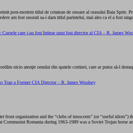
primit post-mortem titlul de cetatean de onoare al orasului Baia Sprie. P
re am fost onorati sa-i dam titlul parintelui, mai ales ca el a fost singuru
Cursele care i-au fost întinse unui fost director al CIA – R. James Wool
acordăm nicio atenţie omului din spatele cortinei, care ar putea să-l demaş
 to Trap a Former CIA Director – R. James Woolsey
et front organization and the “clubs of innocents” (or “useful idiots”)
that Communist Romania during 1963-1989 was a Soviet Trojan horse an