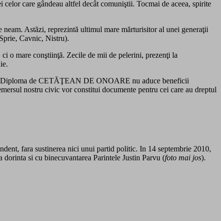
i celor care gândeau altfel decât comuniştii. Tocmai de aceea, spirite
de neam. Astăzi, reprezintă ultimul mare mărturisitor al unei generaţii
 Sprie, Cavnic, Nistru).
ci o mare conştiinţă. Zecile de mii de pelerini, prezenţi la
ie.
a cuiva. Diploma de CETĂŢEAN DE ONOARE nu aduce beneficii
emersul nostru civic vor constitui documente pentru cei care au dreptul
ndent, fara sustinerea nici unui partid politic. In 14 septembrie 2010,
a dorinta si cu binecuvantarea Parintele Justin Parvu (
foto mai jos
).