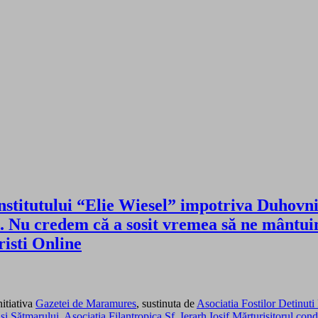
nstitutului “Elie Wiesel” impotriva Duhovn
ă. Nu credem că a sosit vremea să ne mântui
sti Online
nitiativa
Gazetei de Maramures
, sustinuta de
Asociatia Fostilor Detinut
Sătmarului, Asociaţia Filantropica Sf. Ierarh Iosif Mărturisitorul con