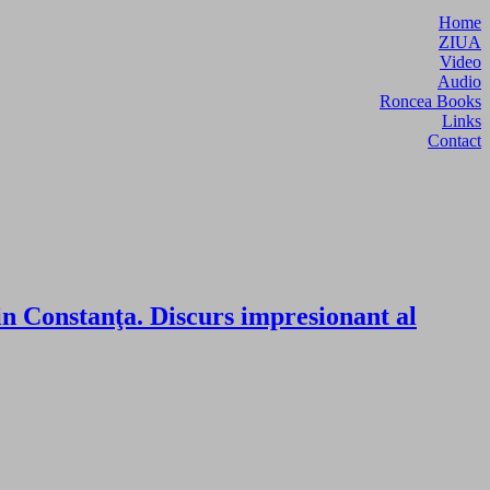
Home
ZIUA
Video
Audio
Roncea Books
Links
Contact
in Constanţa. Discurs impresionant al