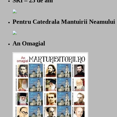
SRI – 25 de ani
Pentru Catedrala Mantuirii Neamului
An Omagial