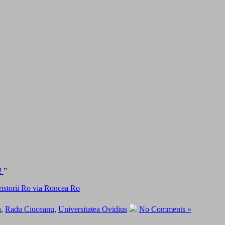
i!
”
u
,
Radu Ciuceanu
,
Universitatea Ovidius
No Comments »