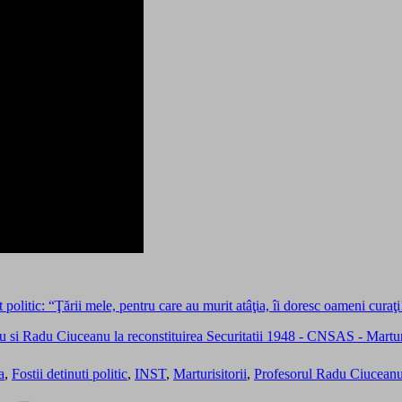
itic: “Ţării mele, pentru care au murit atâţia, îi doresc oameni curaţ
a
,
Fostii detinuti politic
,
INST
,
Marturisitorii
,
Profesorul Radu Ciucean