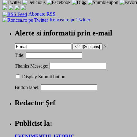
Abonare RSS
Roncea.ro pe Twitter
Alerte si informatii prin e-mail
'>
Title:
Thanks Message:
Display Submit button
Button label:
Redactor Șef
Publicist la:
EVENIMENTUL ISTORIC