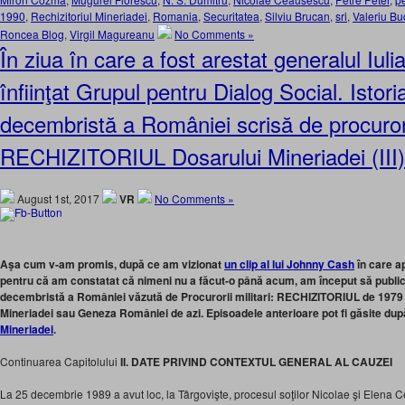
1990
,
Rechizitoriul Mineriadei
,
Romania
,
Securitatea
,
Silviu Brucan
,
sri
,
Valeriu B
Roncea Blog
,
Virgil Magureanu
No Comments »
În ziua în care a fost arestat generalul Iuli
înfiinţat Grupul pentru Dialog Social. Istori
decembristă a României scrisă de procurorii
RECHIZITORIUL Dosarului Mineriadei (III)
August 1st, 2017
VR
No Comments »
Aşa cum v-am promis, după ce am vizionat
un clip al lui Johnny Cash
în care ap
pentru că am constatat că nimeni nu a făcut-o până acum, am început să public î
decembristă a României văzută de Procurorii militari: RECHIZITORIUL de 1979 
Mineriadei sau Geneza României de azi. Episoadele anterioare pot fi găsite dup
Mineriadei
.
Continuarea Capitolului
II. DATE PRIVIND CONTEXTUL GENERAL AL CAUZEI
La 25 decembrie 1989 a avut loc, la Târgovişte, procesul soţilor Nicolae şi Elena 