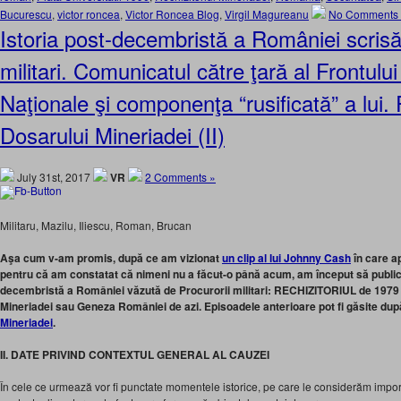
Bucurescu
,
victor roncea
,
Victor Roncea Blog
,
Virgil Magureanu
No Comments
Istoria post-decembristă a României scrisă
militari. Comunicatul către ţară al Frontului
Naţionale şi componenţa “rusificată” a l
Dosarului Mineriadei (II)
July 31st, 2017
VR
2 Comments »
Militaru, Mazilu, Iliescu, Roman, Brucan
Aşa cum v-am promis, după ce am vizionat
un clip al lui Johnny Cash
în care ap
pentru că am constatat că nimeni nu a făcut-o până acum, am început să public î
decembristă a României văzută de Procurorii militari: RECHIZITORIUL de 1979 
Mineriadei sau Geneza României de azi. Episoadele anterioare pot fi găsite dup
Mineriadei
.
II. DATE PRIVIND CONTEXTUL GENERAL AL CAUZEI
În cele ce urmează vor fi punctate momentele istorice, pe care le considerăm impo