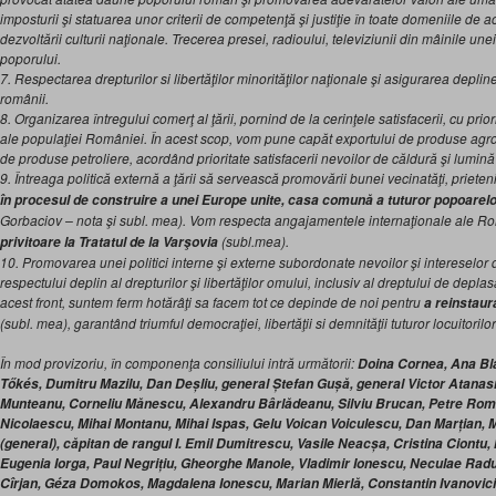
imposturii şi statuarea unor criterii de competenţă şi justiţie în toate domeniile de 
dezvoltării culturii naţionale. Trecerea presei, radioului, televiziunii din mâinile une
poporului.
7. Respectarea drepturilor si libertăţilor minorităţilor naţionale şi asigurarea deplinei
românii.
8. Organizarea întregului comerţ al ţării, pornind de la cerinţele satisfacerii, cu prior
ale populaţiei României. În acest scop, vom pune capăt exportului de produse agr
de produse petroliere, acordând prioritate satisfacerii nevoilor de căldură şi lumină
9. Întreaga politică externă a ţării să servească promovării bunei vecinatăţi, prieteni
în procesul de construire a unei Europe unite, casa comună a tuturor popoarelo
Gorbaciov – nota şi subl. mea). Vom respecta angajamentele internaţionale ale Ro
(subl.mea).
privitoare la Tratatul de la Varşovia
10. Promovarea unei politici interne şi externe subordonate nevoilor şi intereselor d
respectului deplin al drepturilor şi libertăţilor omului, inclusiv al dreptului de depla
acest front, suntem ferm hotărâţi sa facem tot ce depinde de noi pentru
a reinstaur
(subl. mea), garantând triumful democraţiei, libertăţii si demnităţii tuturor locuitorilor 
În mod provizoriu, în componenţa consiliului intră următorii:
Doina Cornea, Ana Bl
Tőkés, Dumitru Mazilu, Dan Deșliu, general Ștefan Gușă, general Victor Atana
Munteanu, Corneliu Mănescu, Alexandru Bârlădeanu, Silviu Brucan, Petre Roma
Nicolaescu, Mihai Montanu, Mihai Ispas, Gelu Voican Voiculescu, Dan Marțian, 
(general), căpitan de rangul I. Emil Dumitrescu, Vasile Neacșa, Cristina Ciontu
Eugenia Iorga, Paul Negrițiu, Gheorghe Manole, Vladimir Ionescu, Neculae Radu
Cîrjan, Géza Domokos, Magdalena Ionescu, Marian Mierlă, Constantin Ivanovici,