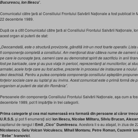
”.
Bucurescu, Ion Iliescu
Comunicatul către ţară al Consiliului Frontului Salvării Naționale a fost publicat în M
22 decembrie 1989.
După ce a citit Comunicatul către ţară al Consiliului Frontului Salvării Naționale, Ion 
acest organ al puterii de stat:
„Deocamdată, este o structură provizorie, gândită într-un mod foarte operativ. Lis
fi componenţa completă a consiliului. Am menţionat doar câteva nume de oameni ca
pe care le cunoaşte ţara, oameni care au demonstrat spirit de sacrificiu în anii tiranie
fost pe baricade, care şi-au pus viaţa în pericol, reprezentanţi ai muncitorilor, ai studen
armatei, acele forţe care au fost active, prezente în procesul de instaurare a noului
deci deschisă. Pentru a putea completa componenţa consiliului aşteptăm propuneri d
forţelor sociale care au luptat şi au învins. Acest comunicat este o primă formă de
organism al puterii de stat din România”.
Persoanele din componenţa Consiliului Frontului Salvării Naționale, aşa cum a fost
decembrie 1989, pot fi împărţite în trei categorii.
Prima categorie şi cea mai numeroasă era formată din persoane al căror trecut 
U.R.S.S.
şi pot fi enumeraţi aici
Ion Iliescu, Nicolae Militaru, Silviu Brucan, Alex
capitanul de rangul I
Emil „Cico” Dumitrescu
. Acestora li s-au ataşat, în ziua d
Nicolaescu
,
Gelu Voican Voiculescu
,
Mihail Montanu
,
Petre Roman, Cazemir Io
“Bebe” Ivanovici
.