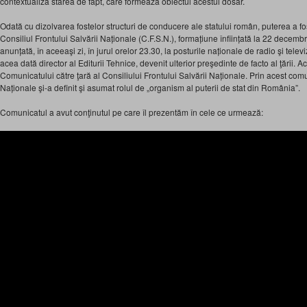
contextualiza starea de fapt, care formează obiectul acestui dosar.
Odată cu dizolvarea fostelor structuri de conducere ale statului român, puterea a fos
Consiliul Frontului Salvării Naționale (C.F.S.N.), formațiune înființată la 22 decembr
anunțată, în aceeaşi zi, în jurul orelor 23.30, la posturile naționale de radio şi televi
acea dată director al Editurii Tehnice, devenit ulterior preşedinte de facto al ţării. Ac
Comunicatului către ţară al Consiliului Frontului Salvării Naționale. Prin acest comu
Naționale şi-a definit şi asumat rolul de „organism al puterii de stat din România”.
Comunicatul a avut conţinutul pe care îl prezentăm în cele ce urmează: