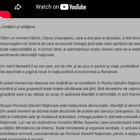
„Cetăţeni şi cetăţene,
Trăim un moment istoric. Clanul Ceauşescu, care a dus ţara la dezastru, a fost elimin
recunoaştem că victoria de care se bucură întreaga ţară este rodul spiritului de sac
toate naţionalităţile şi, în primul rând, al admirabilului nostru tineret, care ne-a restit
sentimentul demnităţii naţionale.
Un merit deosebit îl au cei care, ani de zile, şi-au pus în pericol şi viaţa, protestând 
Se deschide o pagină nouă în viaţa politică si economică a României.
În acest moment de răscruce am hotărât sa ne constituim în Frontul Salvării Naţiona
română şi care grupează toate forţele sănătoase ale ţării, fără deosebire de naţionali
grupările care s-au ridicat, cu curaj, în apărarea libertăţii si demnităţii, în anii tiraniei
Scopul Frontului Salvării Naţionale este instaurarea democraţiei, libertăţii si demni
Din acest moment se dizolvă toate structurile de putere ale clanului Ceauşescu. Gu
Stat si instituţiile sale îşi încetează activitatea, întreaga putere în stat este preluată
Naţionale. Lui i se vor subordona Consiliul Militar Superior, care coordonează între
unităţilor Ministerului de Interne. Toate ministerele şi organele centrale, în actuala l
activitatea normală, subordonându-se Frontului Salvării Naţionale, pentru a asigur
vieţi economice si sociale.