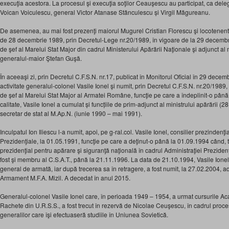
execuţia acestora. La procesul şi execuţia soţilor Ceauşescu au participat, ca deleg
Voican Voiculescu, general Victor Atanase Stănculescu și Virgil Măgureanu.
De asemenea, au mai fost prezenţi maiorul Mugurel Cristian Florescu şi locotenentu
de 28 decembrie 1989, prin Decretul-Lege nr.20/1989, în vigoare de la 29 decembrie
de şef al Marelui Stat Major din cadrul Ministerului Apărării Naţionale şi adjunct al m
generalul-maior Ştefan Guşă.
În aceeaşi zi, prin Decretul C.F.S.N. nr.17, publicat în Monitorul Oficial în 29 decem
activitate generalul-colonel Vasile Ionel şi numit, prin Decretul C.F.S.N. nr.20/1989,
de șef al Marelui Stat Major al Armatei Române, funcţie pe care a îndeplinit-o până 
calitate, Vasile Ionel a cumulat și funcțiile de prim-adjunct al ministrului apărării 
secretar de stat al M.Ap.N. (iunie 1990 – mai 1991).
Inculpatul Ion Iliescu l-a numit, apoi, pe g-ral.col. Vasile Ionel, consilier prezindenţia
Prezidenţiale, la 01.05.1991, funcţie pe care a deţinut-o până la 01.09.1994 când, tot
prezidenţial pentru apărare şi siguranţă naţională în cadrul Administraţiei Prezidenţi
fost şi membru al C.S.A.T., până la 21.11.1996. La data de 21.10.1994, Vasile Ionel
general de armată, iar după trecerea sa în retragere, a fost numit, la 27.02.2004, a
Armament M.F.A. Mizil. A decedat în anul 2015.
Generalul-colonel Vasile Ionel care, în perioada 1949 – 1954, a urmat cursurile Acad
Rachete din U.R.S.S., a fost trecut în rezervă de Nicolae Ceuşescu, în cadrul proc
generalilor care îşi efectuaseră studiile în Uniunea Sovietică.