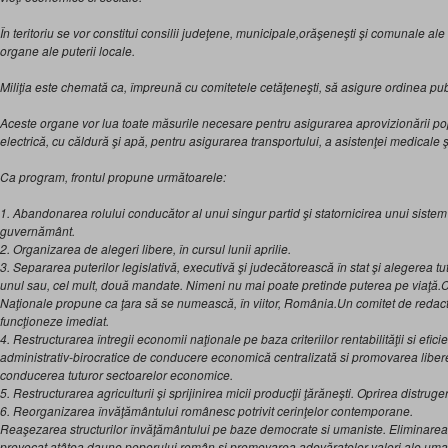
În teritoriu se vor constitui consilii judeţene, municipale,orăşeneşti şi comunale ale
organe ale puterii locale.
Miliţia este chemată ca, împreună cu comitetele cetăţeneşti, să asigure ordinea pub
Aceste organe vor lua toate măsurile necesare pentru asigurarea aprovizionării pop
electrică, cu căldură şi apă,
pentru asigurarea transportului, a asistenţei medicale şi
Ca program, frontul propune următoarele:
1. Abandonarea rolului conducător al unui singur partid şi statornicirea unui sistem
guvernământ.
2. Organizarea de alegeri libere, în cursul lunii aprilie.
3. Separarea puterilor legislativă, executivă şi judecătorească în stat şi alegerea tut
unul sau, cel mult, două mandate. Nimeni nu mai poate pretinde puterea pe viaţă.Co
Naţionale propune ca ţara să se numească, în viitor, România.Un comitet de redacta
funcţioneze imediat.
4. Restructurarea întregii economii naţionale pe baza criteriilor rentabilităţii si efi
administrativ-birocratice de conducere economică centralizată si promovarea liberei 
conducerea tuturor sectoarelor economice.
5. Restructurarea agriculturii şi sprijinirea micii producţii ţărăneşti. Oprirea distrugeri
6. Reorganizarea învăţământului românesc potrivit cerinţelor contemporane.
Reaşezarea structurilor învăţământului pe baze democrate si umaniste. Eliminare
provocat atâtea daune poporului român şi promovarea adevăratelor valori ale umanit