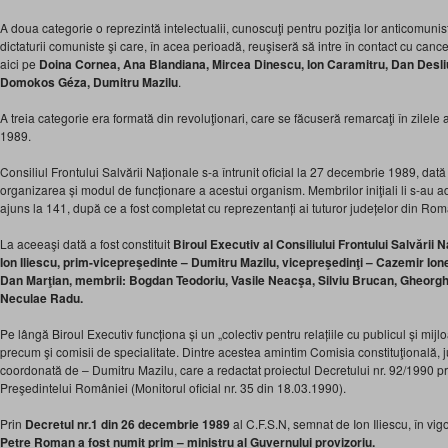
A doua categorie o reprezintă intelectualii, cunoscuţi pentru poziţia lor anticomunis
dictaturii comuniste şi care, în acea perioadă, reuşiseră să intre în contact cu ca
aici pe
Doina Cornea, Ana Blandiana, Mircea Dinescu, Ion Caramitru, Dan Desl
Domokos Géza, Dumitru Mazilu
.
A treia categorie era formată din revoluţionari, care se făcuseră remarcaţi în zilel
1989.
Consiliul Frontului Salvării Naționale s-a întrunit oficial la 27 decembrie 1989, dată
organizarea și modul de funcționare a acestui organism. Membrilor iniţiali li s-au adă
ajuns la 141, după ce a fost completat cu reprezentanți ai tuturor județelor din Rom
La aceeaşi dată a fost constituit
Biroul Executiv al Consiliului Frontului Salvării 
Ion Iliescu, prim-vicepreşedinte – Dumitru Mazilu, vicepreşedinţi – Cazemir Ione
Dan Marţian, membrii: Bogdan Teodoriu, Vasile Neacşa, Silviu Brucan, Gheorgh
Neculae Radu.
Pe lângă Biroul Executiv funcționa și un „colectiv pentru relațiile cu publicul și mij
precum şi comisii de specialitate. Dintre acestea amintim Comisia constituţională, j
coordonată de – Dumitru Mazilu, care a redactat proiectul Decretului nr. 92/1990 pr
Preşedintelui României (Monitorul oficial nr. 35 din 18.03.1990).
Prin
Decretul nr.1
din 26 decembrie 1989
al C.F.S.N, semnat de Ion Iliescu, în vi
Petre Roman a fost numit prim – ministru al Guvernului provizoriu.