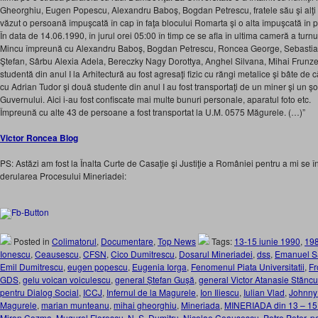
Gheorghiu, Eugen Popescu, Alexandru Baboş, Bogdan Petrescu, fratele său şi alţi 
văzut o persoană împuşcată în cap în faţa blocului Romarta şi o alta împuşcată în pi
În data de 14.06.1990, în jurul orei 05:00 în timp ce se afla în ultima cameră a turnul
Mincu împreună cu Alexandru Baboş, Bogdan Petrescu, Roncea George, Sebastian
Ştefan, Sârbu Alexia Adela, Bereczky Nagy Dorottya, Anghel Silvana, Mihai Frunzet
studentă din anul I la Arhitectură au fost agresaţi fizic cu răngi metalice şi bâte de c
cu Adrian Tudor şi două studente din anul I au fost transportaţi de un miner şi un ş
Guvernului. Aici i-au fost confiscate mai multe bunuri personale, aparatul foto etc.
Împreună cu alte 43 de persoane a fost transportat la U.M. 0575 Măgurele. (…)”
Victor Roncea Blog
PS: Astăzi am fost la Înalta Curte de Casaţie şi Justiţie a României pentru a mi se î
derularea Procesului Mineriadei:
Posted in
Colimatorul
,
Documentare
,
Top News
Tags:
13-15 iunie 1990
,
19
Ionescu
,
Ceausescu
,
CFSN
,
Cico Dumitrescu
,
Dosarul Mineriadei
,
dss
,
Emanuel S
Emil Dumitrescu
,
eugen popescu
,
Eugenia Iorga
,
Fenomenul Piata Universitatii
,
Fr
GDS
,
gelu voican voiculescu
,
general Ștefan Gușă
,
general Victor Atanasie Stănc
pentru Dialog Social
,
ICCJ
,
Infernul de la Magurele
,
Ion Iliescu
,
Iulian Vlad
,
Johnny
Magurele
,
marian munteanu
,
mihai gheorghiu
,
Mineriada
,
MINERIADA din 13 – 15 
Miron Cozma
,
Mugurel Florescu
,
N. S. Dumitru
,
Nicolae Ceausescu
,
Petre Peter
,
p