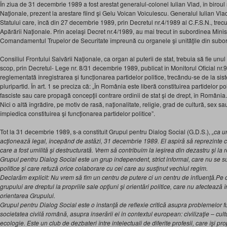
În ziua de 31 decembrie 1989 a fost arestat generalul-colonel Iulian Vlad, în biroul 
Naţionale, prezent la arestare fiind şi Gelu Voican Voiculescu. Generalul Iulian Vlad 
Statului care, încă din 27 decembrie 1989, prin Decretul nr.4/1989 al C.F.S.N., trec
Apărării Naţionale. Prin acelaşi Decret nr.4/1989, au mai trecut în subordinea Minis
Comandamentul Trupelor de Securitate împreună cu organele şi unităţile din subo
Consiliul Frontului Salvării Naţionale, ca organ al puterii de stat, trebuia să fie unu
scop, prin Decretul- Lege nr. 8/31 decembrie 1989, publicat în Monitorul Oficial nr.
reglementată înregistrarea și funcționarea partidelor politice, trecându-se de la sist
pluripartid. În art. 1 se preciza că: „În România este liberă constituirea partidelor po
fasciste sau care propagă concepţii contrare ordinii de stat şi de drept, în România.
Nici o altă îngrădire, pe motiv de rasă, naţionalitate, religie, grad de cultură, sex s
împiedica constituirea şi funcţionarea partidelor politice”.
Tot la 31 decembrie 1989, s-a constituit Grupul pentru Dialog Social (G.D.S.),
„ca u
acţionează legal, începând de astăzi, 31 decembrie 1989. El aspiră să reprezinte co
care a fost umilită şi destructurată. Vrem să contribuim la ieşirea din dezastru şi la
Grupul pentru Dialog Social este un grup independent, strict informal, care nu se 
politice şi care refuză orice colaborare cu cei care au susţinut vechiul regim.
Declarăm explicit: Nu vrem să fim un centru de putere ci un centru de influenţă.Pe
grupului are dreptul la propriile sale opţiuni şi orientări politice, care nu afectează îns
orientarea Grupului.
Grupul pentru Dialog Social este o instanţă de reflexie critică asupra problemelor
societatea civilă română, asupra inserării ei in contextul european: civilizaţie – cultu
ecologie. Este un club de dezbateri între intelectuali de diferite profesii, care îşi 