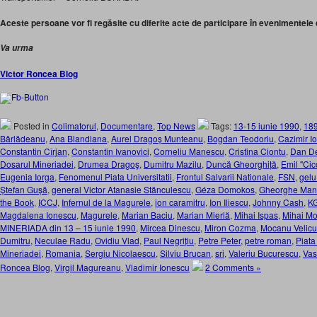
Aceste persoane vor fi regăsite cu diferite acte de participare în evenimentele 
Va urma
Victor Roncea Blog
Posted in
Colimatorul
,
Documentare
,
Top News
Tags:
13-15 iunie 1990
,
18
Bârlădeanu
,
Ana Blandiana
,
Aurel Dragoș Munteanu
,
Bogdan Teodoriu
,
Cazimir I
Constantin Cîrjan
,
Constantin Ivanovici
,
Corneliu Manescu
,
Cristina Ciontu
,
Dan De
Dosarul Mineriadei
,
Drumea Dragoş
,
Dumitru Mazilu
,
Duncă Gheorghiță
,
Emil "Ci
Eugenia Iorga
,
Fenomenul Piata Universitatii
,
Frontul Salvarii Nationale
,
FSN
,
gelu
Ștefan Gușă
,
general Victor Atanasie Stănculescu
,
Géza Domokos
,
Gheorghe Man
the Book
,
ICCJ
,
Infernul de la Magurele
,
ion caramitru
,
Ion Iliescu
,
Johnny Cash
,
K
Magdalena Ionescu
,
Magurele
,
Marian Baciu
,
Marian Mierlă
,
Mihai Ispas
,
Mihai M
MINERIADA din 13 – 15 iunie 1990
,
Mircea Dinescu
,
Miron Cozma
,
Mocanu Velicu
Dumitru
,
Neculae Radu
,
Ovidiu Vlad
,
Paul Negrițiu
,
Petre Peter
,
petre roman
,
Piata
Mineriadei
,
Romania
,
Sergiu Nicolaescu
,
Silviu Brucan
,
sri
,
Valeriu Bucurescu
,
Vas
Roncea Blog
,
Virgil Magureanu
,
Vladimir Ionescu
2 Comments »