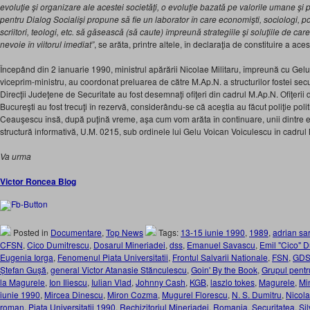
evoluţie şi organizare ale acestei societăţi, o evoluţie bazată pe valorile umane şi 
pentru Dialog Socialîşi propune să fie un laborator în care economişti, sociologi, polito
scriitori, teologi, etc. să găsească (să caute) împreună strategiile şi soluţiile de c
nevoie în viitorul imediat”
, se arăta, printre altele, în declaraţia de constituire a a
Începând din 2 ianuarie 1990, ministrul apărării Nicolae Militaru, împreună cu Gel
viceprim-ministru, au coordonat preluarea de către M.Ap.N. a structurilor fostei secu
Direcţii Judeţene de Securitate au fost desemnaţi ofiţeri din cadrul M.Ap.N. Ofiţerii d
Bucureşti au fost trecuţi în rezervă, considerându-se că aceştia au făcut poliţie poli
Ceauşescu însă, după puţină vreme, aşa cum vom arăta în continuare, unii dintre ei 
structură informativă, U.M. 0215, sub ordinele lui Gelu Voican Voiculescu în cadrul 
Va urma
Victor Roncea Blog
Posted in
Documentare
,
Top News
Tags:
13-15 iunie 1990
,
1989
,
adrian sa
CFSN
,
Cico Dumitrescu
,
Dosarul Mineriadei
,
dss
,
Emanuel Savascu
,
Emil "Cico" 
Eugenia Iorga
,
Fenomenul Piata Universitatii
,
Frontul Salvarii Nationale
,
FSN
,
GD
Ștefan Gușă
,
general Victor Atanasie Stănculescu
,
Goin' By the Book
,
Grupul pentr
la Magurele
,
Ion Iliescu
,
Iulian Vlad
,
Johnny Cash
,
KGB
,
laszlo tokes
,
Magurele
,
Mi
iunie 1990
,
Mircea Dinescu
,
Miron Cozma
,
Mugurel Florescu
,
N. S. Dumitru
,
Nicol
roman
,
Piata Universitatii 1990
,
Rechizitoriul Mineriadei
,
Romania
,
Securitatea
,
Si