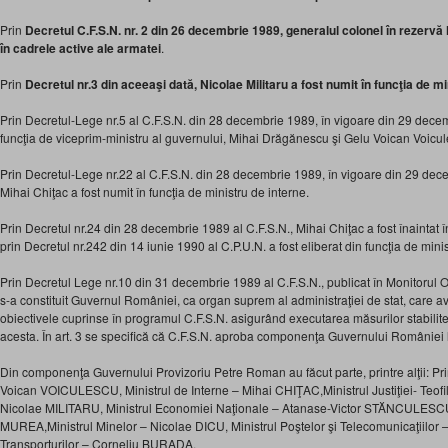
Prin
Decretul C.F.S.N. nr. 2 din 26 decembrie 1989, generalul colonel în rezervă 
în cadrele active ale armatei
.
Prin
Decretul nr.3 din aceeaşi dată, Nicolae Militaru a fost numit în funcţia de min
Prin Decretul-Lege nr.5 al C.F.S.N. din 28 decembrie 1989, în vigoare din 29 decemb
funcţia de viceprim-ministru al guvernului, Mihai Drăgănescu şi Gelu Voican Voicul
Prin Decretul-Lege nr.22 al C.F.S.N. din 28 decembrie 1989, în vigoare din 29 dec
Mihai Chiţac a fost numit în funcţia de ministru de interne.
Prin Decretul nr.24 din 28 decembrie 1989 al C.F.S.N., Mihai Chiţac a fost înaintat î
prin Decretul nr.242 din 14 iunie 1990 al C.P.U.N. a fost eliberat din funcţia de minis
Prin Decretul Lege nr.10 din 31 decembrie 1989 al C.F.S.N., publicat în Monitorul O
s-a constituit Guvernul României, ca organ suprem al administraţiei de stat, care av
obiectivele cuprinse în programul C.F.S.N. asigurând executarea măsurilor stabilit
acesta. În art. 3 se specifică că C.F.S.N. aproba componenţa Guvernului României 
Din componenţa Guvernului Provizoriu Petre Roman au făcut parte, printre alţii: Pr
Voican VOICULESCU, Ministrul de Interne – Mihai CHIŢAC,Ministrul Justiţiei- Teofil
Nicolae MILITARU, Ministrul Economiei Naţionale – Atanase-Victor STĂNCULESCU,M
MUREA,Ministrul Minelor – Nicolae DICU, Ministrul Poştelor şi Telecomunicaţiilor – 
Transporturilor – Corneliu BURADA.