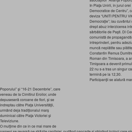
In Piaţa Unirii, în jurul or
Democratice de Centru”, c
deviza “UNITI PENTRU VIC
Democraţie”; iau cuvântul m
drept abuz interzicerea int
sărbătorile de Paşti. Dl C
comunistă de propagandă el
întreprinderi, pentru adezi
muncă neplătite sau plătite
Constantin Remus Dumitre
Roman din Timisoara, a am
Timişoara a devenit primul 
22 nu s-a tras un singur ca
termină pe la 12,30.
Participanţii se alatură mar
Poporului” şi “16-21 Decembrie”, care
veneau de la Cimitirul Eroilor, unde
depuseseră coroane de flori, şi se
indreptau către Piaţa Universităţii,
urmând deja tradiţionalul marş
duminical către Piaţa Victoriei şi
Televiziune.
O mulţime din ce in ce mai mare de
oameni se revarsă pe străzile capitalei, purtând pancarte şi strigând lozinci care si