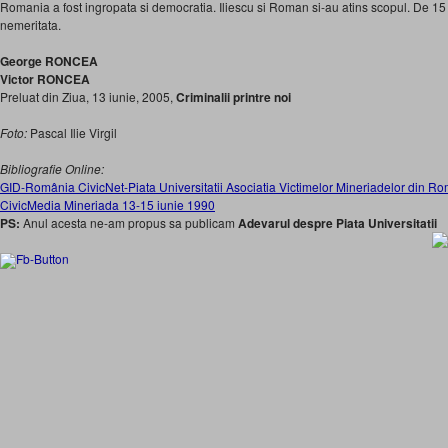
Romania a fost ingropata si democratia. Iliescu si Roman si-au atins scopul. De 15 
nemeritata.
George RONCEA
Victor RONCEA
Preluat din Ziua, 13 iunie, 2005,
Criminalii printre noi
Foto:
Pascal Ilie Virgil
Bibliografie Online:
GID-România
CivicNet-Piata Universitatii
Asociatia Victimelor Mineriadelor din R
CivicMedia
Mineriada 13-15 iunie 1990
PS:
Anul acesta ne-am propus sa publicam
Adevarul despre Piata Universitatii