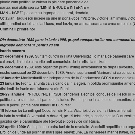
ploaie cum politistii le calcau in picioare pancartele de
panza, mai abitir cea cu “MINISTERUL DE INTERNE =
MAN = KGB?”, pe care au ingropat-o in noroi, deodata,
Octavian Radulescu incepe sa urle in porta-voce: “Victorie, victorie, am invins, victor
altii, gandind cu totii acelasi lucru; mai tarziu, ne-am dat seama ca avea dreptate. (
Criminalii printre noi
Din decembrie 1989 pana in iunie 1990, grupul conspiratorilor neo-comunisti con
ingroape democratia pentru 20 ani
Istoria noastra
21 decembrie 1989:
Suntem cu totii in Piata Universitatii, o mana de oamenii car
cai brezi, din toate cercurile anti-comuniste: de la artisti la rockeri.
26 decembrie 1989:
este organizat primul miting anticomunist de dupa Revolutie, 
nostru cunoscut pe 22 decembrie 1989, Andrei supranumit Marinarul si cu concursul 
12 ianuarie:
Manifestantii cer indepartarea de la Conducerea CFSN a nomenclaturis
23 ianuarie:
Frontul anunta ca va candida in alegeri, in pofida promisiunilor anteri
disidenti de frunte demisioneaza din Front.
28-29 ianuarie:
PNTCD, PNL si PSDR cer demisia echipei conduse de Iliescu si Rom
politice care sa includa si partidele istorice. Frontul pune la cale o contramanifesta
adusi pentru prima oara minerii in Bucuresti.
18 februarie:
La mitingul Opozitiei, din Piata Victoriei, diversionisti bine antrenati
in forta in sediul Guvernului. A doua zi, pe 19 februarie, sunt chemati la Bucuresti m
garzilor civile paramilitare ale Revolutiei bolsevice din Rusia.
22 aprilie 1990:
Se implineau patru luni de la revolutie. Asociatii nepolitice au or
Eroilor, de unde au pornit in mars spre Televiziune. La incheierea manifestatiei, in