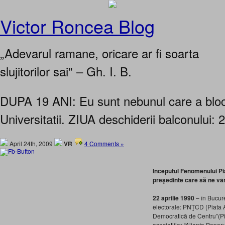
Victor Roncea Blog
„Adevarul ramane, oricare ar fi soarta
slujitorilor sai" – Gh. I. B.
DUPA 19 ANI: Eu sunt nebunul care a bloc
Universitatii. ZIUA deschiderii balconului: 
April 24th, 2009
VR
4 Comments »
Inceputul Fenomenului Pi
preşedinte care să ne v
22 aprilie 1990
– în Bucure
electorale: PNŢCD (Piata A
Democratică de Centru”(Pia
asociaţiilor “Alianţa Popor