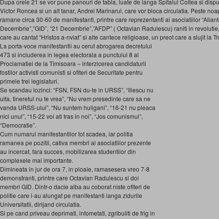
Dupa orele 21 se vor pune panouri de tabla, luate de langa Spitalul Coltea si dispus
Victor Roncea si un alt tanar, Andrei Marinarul, care vor bloca circulatia. Peste noapt
ramane circa 30-60 de manifestanti, printre care reprezentanti ai asociatiilor “Alian
Decembrie”,”GID”, “21 Decembrie”,”AFDP” ( Octavian Radulescu) raniti in revolutie
care au cantat “Hristos a-nviat” si alte cantece religioase, un preot care a slujit la Tr
La porta-voce manifestantii au cerut abrogarea decretului
473 si includerea in legea electorala a punctului 8 al
Proclamatiei de la Timisoara – interzicerea candidaturii
fostilor activisti comunisti si ofiteri de Securitate pentru
primele trei legislaturi.
Se scandau lozinci: “FSN, FSN du-te in URSS”, “Iliescu nu
uita, tineretul nu te vrea”, “Nu vrem presedinte care sa ne
vanda URSS-ului”, “Nu suntem huligani”, “16-21 nu pleaca
nici unul”, “15-22 voi ati tras in noi”, “Jos comunismul”,
“Democratie”.
Cum numarul manifestantilor tot scadea, iar politia
ramanea pe pozitii, cativa membri ai asociatiilor prezente
au incercat, fara succes, mobilizarea studentilor din
complexele mai importante.
Dimineata in jur de ora 7, in ploaie, ramasesera vreo 7-8
demonstranti, printre care Octavian Radulescu si doi
membri GID. Dintr-o dacie alba au coborat niste ofiteri de
politie care i-au alungat pe manifestanti langa zidurile
Universitatii, dirijand circulatia.
Si pe cand priveau deprimati, infometati, zgribuliti de frig in