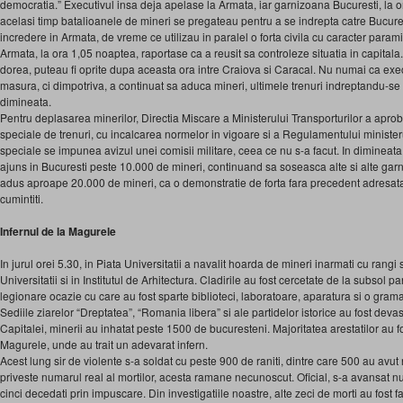
democratia.” Executivul insa deja apelase la Armata, iar garnizoana Bucuresti, la or
acelasi timp batalioanele de mineri se pregateau pentru a se indrepta catre Bucure
incredere in Armata, de vreme ce utilizau in paralel o forta civila cu caracter paramil
Armata, la ora 1,05 noaptea, raportase ca a reusit sa controleze situatia in capitala
dorea, puteau fi oprite dupa aceasta ora intre Craiova si Caracal. Nu numai ca exe
masura, ci dimpotriva, a continuat sa aduca mineri, ultimele trenuri indreptandu-se c
dimineata.
Pentru deplasarea minerilor, Directia Miscare a Ministerului Transporturilor a aprob
speciale de trenuri, cu incalcarea normelor in vigoare si a Regulamentului ministeru
speciale se impunea avizul unei comisii militare, ceea ce nu s-a facut. In dimineata 
ajuns in Bucuresti peste 10.000 de mineri, continuand sa soseasca alte si alte garnit
adus aproape 20.000 de mineri, ca o demonstratie de forta fara precedent adresata
cumintiti.
Infernul de la Magurele
In jurul orei 5.30, in Piata Universitatii a navalit hoarda de mineri inarmati cu rangi 
Universitatii si in Institutul de Arhitectura. Cladirile au fost cercetate de la subsol 
legionare ocazie cu care au fost sparte biblioteci, laboratoare, aparatura si o gra
Sediile ziarelor “Dreptatea”, “Romania libera” si ale partidelor istorice au fost devas
Capitalei, minerii au inhatat peste 1500 de bucuresteni. Majoritatea arestatilor au fo
Magurele, unde au trait un adevarat infern.
Acest lung sir de violente s-a soldat cu peste 900 de raniti, dintre care 500 au avut
priveste numarul real al mortilor, acesta ramane necunoscut. Oficial, s-a avansat n
cinci decedati prin impuscare. Din investigatiile noastre, alte zeci de morti au fost fa