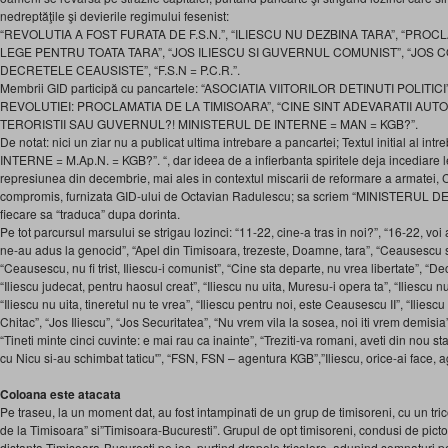
nedreptăţile şi devierile regimului fesenist:
“REVOLUTIA A FOST FURATA DE F.S.N.”, “ILIESCU NU DEZBINA TARA”, “PROC
LEGE PENTRU TOATA TARA”, “JOS ILIESCU SI GUVERNUL COMUNIST”, “JOS 
DECRETELE CEAUSISTE”, “F.S.N = P.C.R.”.
Membrii GID participă cu pancartele: “ASOCIATIA VIITORILOR DETINUTI POLITI
REVOLUTIEI: PROCLAMATIA DE LA TIMISOARA”, “CINE SINT ADEVARATII AUT
TERORISTII SAU GUVERNUL?! MINISTERUL DE INTERNE = MAN = KGB?”.
De notat: nici un ziar nu a publicat ultima intrebare a pancartei; Textul initial al i
INTERNE = M.Ap.N. = KGB?”. “, dar ideea de a infierbanta spiritele deja incediare l
represiunea din decembrie, mai ales in contextul miscarii de reformare a armatei, 
compromis, furnizata GID-ului de Octavian Radulescu; sa scriem “MINISTERUL 
fiecare sa “traduca” dupa dorinta.
Pe tot parcursul marsului se strigau lozinci: “11-22, cine-a tras in noi?”, “16-22, voi ati
ne-au adus la genocid”, “Apel din Timisoara, trezeste, Doamne, tara”, “Ceausescu 
“Ceausescu, nu fi trist, Iliescu-i comunist”, “Cine sta departe, nu vrea libertate”, “De
“Iliescu judecat, pentru haosul creat”, “Iliescu nu uita, Muresu-i opera ta”, “Iliescu 
“Iliescu nu uita, tineretul nu te vrea”, “Iliescu pentru noi, este Ceausescu II”, “Iliescu 
Chitac”, “Jos Iliescu”, “Jos Securitatea”, “Nu vrem vila la sosea, noi iti vrem demisi
“Tineti minte cinci cuvinte: e mai rau ca inainte”, “Treziti-va romani, aveti din nou s
cu Nicu si-au schimbat taticu'”, “FSN, FSN – agentura KGB”,”Iliescu, orice-ai face, 
Coloana este atacata
Pe traseu, la un moment dat, au fost intampinati de un grup de timisoreni, cu un tri
de la Timisoara” si”Timisoara-Bucuresti”. Grupul de opt timisoreni, condusi de pict
distanta Timisoara-Bucuresti pe jos, purtind drapele tricolore, adunind semnaturi p