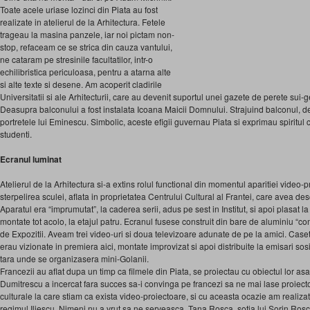
Toate acele uriase lozinci din Piata au fost
realizate in atelierul de la Arhitectura. Fetele
trageau la masina panzele, iar noi pictam non-
stop, refaceam ce se strica din cauza vantului,
ne cataram pe stresinile facultatilor, intr-o
echilibristica periculoasa, pentru a atarna alte
si alte texte si desene. Am acoperit cladirile
Universitatii si ale Arhitecturii, care au devenit suportul unei gazete de perete sui-ge
Deasupra balconului a fost instalata Icoana Maicii Domnului. Strajuind balconul, de 
portretele lui Eminescu. Simbolic, aceste efigii guvernau Piata si exprimau spiritul
studenti.
Ecranul luminat
Atelierul de la Arhitectura si-a extins rolul functional din momentul aparitiei video-p
sterpelirea sculei, aflata in proprietatea Centrului Cultural al Frantei, care avea de
Aparatul era “imprumutat”, la caderea serii, adus pe sest in Institut, si apoi plasat l
montate tot acolo, la etajul patru. Ecranul fusese construit din bare de aluminiu “co
de Expozitii. Aveam trei video-uri si doua televizoare adunate de pe la amici. Caset
erau vizionate in premiera aici, montate improvizat si apoi distribuite la emisari sosi
tara unde se organizasera mini-Golanii.
Francezii au aflat dupa un timp ca filmele din Piata, se proiectau cu obiectul lor as
Dumitrescu a incercat fara succes sa-i convinga pe francezi sa ne mai lase proiecto
culturale la care stiam ca exista video-proiectoare, si cu aceasta ocazie am realiza
regimul Iliescu. Nimeni nu a vrut sa ne serveasca. Tana Rosca, sotia lui Sorin Ros