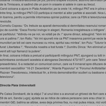
de la Timisoara, si sadind cite un pom in orasele si satele in care au trecut.
Cand coloana a ajuns in Piata Aviatorilor, pe la orele 14, mitingul PNT era in plina
Intre timp, la mitingul PNT-CD participa si membri ai altor partide si asociatii. Nica
in toamna, pentru a permite informarea opiniei publice; cere ca FSN si televiziune
revolutie.
Corneliu Coposu: “Dv. trebuie sa aparati democratia si demnitatea neamului roma
joc de cuvinte: “Daca Frontul invinge in alegeri, Romania inregistreaza o infrigere
al partidului: “Votindu-ne pe noi, va votati pe dv. !” spune dinsul, adaugind: “Vom i
ura si patima !”; Ion Ratiu: “Voi imi spuneti mie ca PNT inseamna pamint pe vecie tar
muncitori pe toti cei care muncesc cu mina, spiritul sau mintea”. Ion Puiu: “Tuturor le
furat: Libertatea !”, “Revolutia noastra a fost furata !”; Dumitru Dinca: “Am eliminat 
venit alti lupi flamanzi la putere”.
In final, coloana initiala a preluat si participantii mitingului PNT, ajungand cu totii in
schimbarea conducerii acesteia si abrogarea Decretului 473/1977, prin care Telev
presedintelui. S-a redactat un comunicat comun, care va fi inmanat spre difuzare d
membrii asociatiilor “16-21 Decembrie”, “Alianta Poporului” si “Forumul Antitotalita
Razvan Theodorescu, intelectual fin, a trimis demonstrantilor scutieri cu bastoane 
televizorul”.
Directia Piata Universitatii
Pe Calea Dorobanti, de la etajul 7 al unui bloc s-a aruncat un ghiveci de flori care a
59 de ani, Sanda Lugoj; ajutata sa se ridice de cateva persoane care erau chiar in spa
membri GID, batrina se albise, avea deja privirea fixa, nu mai putea misca, nici vor