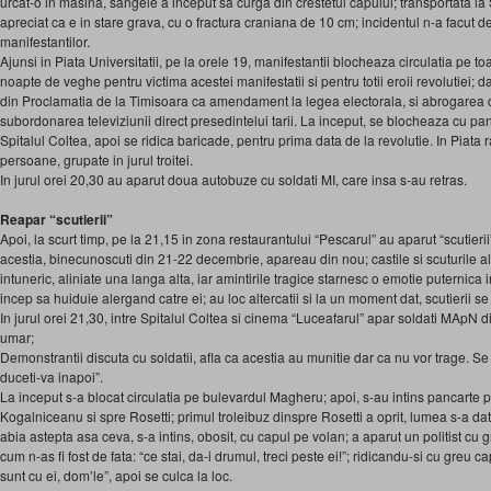
urcat-o in masina, sangele a inceput sa curga din crestetul capului; transportata la 
apreciat ca e in stare grava, cu o fractura craniana de 10 cm; incidentul n-a facut
manifestantilor.
Ajunsi in Piata Universitatii, pe la orele 19, manifestantii blocheaza circulatia pe to
noapte de veghe pentru victima acestei manifestatii si pentru totii eroii revolutiei; 
din Proclamatia de la Timisoara ca amendament la legea electorala, si abrogarea de
subordonarea televiziunii direct presedintelui tarii. La inceput, se blocheaza cu pan
Spitalul Coltea, apoi se ridica baricade, pentru prima data de la revolutie. In Piat
persoane, grupate in jurul troitei.
In jurul orei 20,30 au aparut doua autobuze cu soldati MI, care insa s-au retras.
Reapar “scutierii”
Apoi, la scurt timp, pe la 21,15 in zona restaurantului “Pescarul” au aparut “scutier
acestia, binecunoscuti din 21-22 decembrie, apareau din nou; castile si scuturile a
intuneric, aliniate una langa alta, iar amintirile tragice starnesc o emotie puternica 
incep sa huiduie alergand catre ei; au loc altercatii si la un moment dat, scutierii se
In jurul orei 21,30, intre Spitalul Coltea si cinema “Luceafarul” apar soldati MApN d
umar;
Demonstrantii discuta cu soldatii, afla ca acestia au munitie dar ca nu vor trage. Se 
duceti-va inapoi”.
La inceput s-a blocat circulatia pe bulevardul Magheru; apoi, s-au intins pancarte p
Kogalniceanu si spre Rosetti; primul troleibuz dinspre Rosetti a oprit, lumea s-a dat 
abia astepta asa ceva, s-a intins, obosit, cu capul pe volan; a aparut un politist cu gr
cum n-as fi fost de fata: “ce stai, da-i drumul, treci peste ei!”; ridicandu-si cu greu cap
sunt cu ei, dom’le”, apoi se culca la loc.