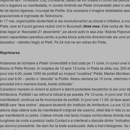
nici o legatura cu manifestatia, in zonele limitrofe ale Pietei Universitatii (deci in a
fel de talcioc tiganesc, incurajat de Politie. Era necesara o imagine detestabila asoc
popularizata si ingrosata de Televiziune.
In 17 mai, organizatiile studentesti si ale revolutionarilor au blocat o initiativa, a uno
Piata, care ar fi putut genera razboi civil in Bucuresti (
Este vorba de Teo
Nota mea:
total ilegal al “Asociatiei 21 decembrie”, pe atunci activ in asa-zisa “Alianta Poporul
avem capacitatea operativa pentru a putea bloca actiunile diversioniste ale unor pr
dezastrul – sfarsitul tragic al Pietii. Pe 24 mai ne-am retras din Piata.
Reprimarea
Hotararea de lichidare a Pietei Universitatii a fost luata pe 11 iunie, in cursul unei 
Iliescu si Petre Roman. In noaptea de 12 spre 13 iunie, in Piata se aflau cca. 200 de
jurul orei 4.00, peste 1000 de politisti au inceput “curatirea” Pietei. Marian Muntea
jurul orei 6.00 – pentru o “discutie” la Politie. Iliescu declara pe 15 iunie, referindu
procedat intr-o maniera foarte, foarte civilizata”.
Caracterul represiv si violent al actiunii a starnit protestele trecatorilor si ale unor 
Arhitectura. Politistii i-au retinut si ridicat si pe acestia. Pe 13 iunie, in jurul orei 1
manifestanti, continua sa fie inconjurata de politisti. In jurul orei 11.00, isi face apa
IMGB care “face ordine”, atacand studentii din Institutul de Arhitectura. La ora 12.30, 
aduna deja cateva sute de manifestanti indignati dar pasnici, aflati fata in fata cu scu
pe manifestanti cu pietre. Cateva minute mai tarziu incepe confruntarea directa mani
lungimea de unda a postului radio Contact s-a interferat o discutie dintre “indicativul
pe domnul presedinte. Ne dam foc la toate autobuzele. Asta a fost intelegerea. Va ro