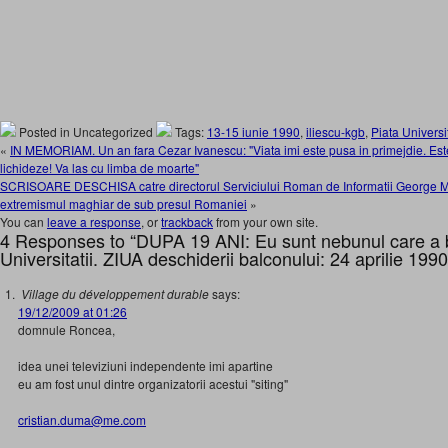
Posted in Uncategorized
Tags:
13-15 iunie 1990
,
iliescu-kgb
,
Piata Universit
«
IN MEMORIAM. Un an fara Cezar Ivanescu: "Viata imi este pusa in primejdie. Este
lichideze! Va las cu limba de moarte"
SCRISOARE DESCHISA catre directorul Serviciului Roman de Informatii George Ma
extremismul maghiar de sub presul Romaniei
»
You can
leave a response
, or
trackback
from your own site.
4 Responses to “DUPA 19 ANI: Eu sunt nebunul care a b
Universitatii. ZIUA deschiderii balconului: 24 aprilie 1990
Village du développement durable
says:
19/12/2009 at 01:26
domnule Roncea,
idea unei televiziuni independente imi apartine
eu am fost unul dintre organizatorii acestui "siting"
cristian.duma@me.com