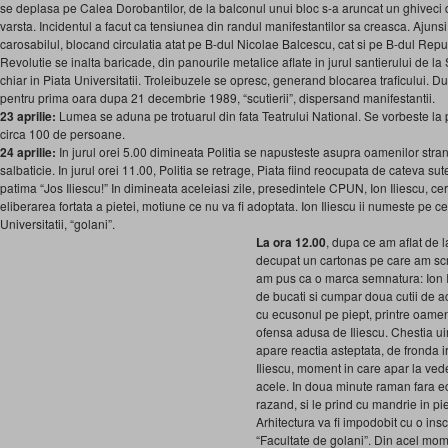
se deplasa pe Calea Dorobantilor, de la balconul unui bloc s-a aruncat un ghiveci de
varsta. Incidentul a facut ca tensiunea din randul manifestantilor sa creasca. Ajunsi 
carosabilul, blocand circulatia atat pe B-dul Nicolae Balcescu, cat si pe B-dul Repu
Revolutie se inalta baricade, din panourile metalice aflate in jurul santierului de la
chiar in Piata Universitatii. Troleibuzele se opresc, generand blocarea traficului. D
pentru prima oara dupa 21 decembrie 1989, “scutierii”, dispersand manifestantii.
23 aprilie:
Lumea se aduna pe trotuarul din fata Teatrului National. Se vorbeste l
circa 100 de persoane.
24 aprilie:
In jurul orei 5.00 dimineata Politia se napusteste asupra oamenilor stransi 
salbaticie. In jurul orei 11.00, Politia se retrage, Piata fiind reocupata de cateva su
patima “Jos Iliescu!” In dimineata aceleiasi zile, presedintele CPUN, Ion Iliescu, c
eliberarea fortata a pietei, motiune ce nu va fi adoptata. Ion Iliescu ii numeste pe ce
Universitatii, “golani”.
La ora 12.00
, dupa ce am aflat de l
decupat un cartonas pe care am scri
am pus ca o marca semnatura: Ion Il
de bucati si cumpar doua cutii de a
cu ecusonul pe piept, printre oame
ofensa adusa de Iliescu. Chestia uim
apare reactia asteptata, de fronda i
Iliescu, moment in care apar la ved
acele. In doua minute raman fara e
razand, si le prind cu mandrie in pie
Arhitectura va fi impodobit cu o insc
“Facultate de golani”. Din acel mom