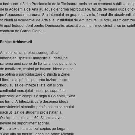
a fost punctul 8 din Proclamatia de la Timisoara, scris pe un cearseaf subtilizat de
de la Academia de Arta au adus o enorma reproducere, facuta de mana dupa o fotogra
pe Ceausescu impreuna. S-a intemeiat un grup relativ mic, format din absolventi ai 
studenti ai Academiei de Arta si ai Institutului de Arhitectura. Cu totul, eram cam zec
Grupul Independent pentru Democratie, asociatie cu multi medicinisti si cu un spirit
condusa de Cornel Fieroiu.
Echipa Arhitecturii
Am realizat un proiect scenografic al
amenajarii spatiului imagistic al Pietei, pe
schema unei scene de tip italian, cu punct unic
de focalizare, centrat pe balcon. Ideea era sa
se obtina o particularizare distincta a Zonei
Libere, atat prin dispunerea lozincilor, care
trebuiau sa delimiteze Piata, cat si prin
continutul mesajului inscris pe suprafata
panzelor. Am compus o sigla a Golaniei, fixata
pe turnul Arhitecturii, care desemna ideea
nonviolentei simbolic, prin folosirea semnului
pacii utilizat de studentii protestatari ai
Occidentului din anii 60. Stiam ca avem
nevoie de suport international.
Pentru texte l-am utilizat copios pe Iorga –
“Cine uita nu merita”- dar si pe Adam Michnik.