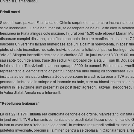
Chitac si Diamandescu.
Primii morti
Studentii care pazeau Facultatea de Chimie surprind un tanar care incerca sa dea 
sticle incendiare. Luat la bani marunti, se descopera ca baiatul este elev la Academ
tensiunea in Piata atingea cote maxime. In jurul orei 15.30 este eliberat Marian Mu
disparuse complet din zona, piata fiind reocupata de catre manifestanti. La ora 1
balconul Universitatii facand numeroase apeluri la calm si nonviolenta. In acest tim
pietre si sticle incendiare, de catre indivizi dubiosi, atletici, echipati cu treninguri 
“civile”. Stingem incendiile declasate in cladirea SRI. In jurul orelor 18.30-19.00, m
sau sapte focuri de arma, trase din sediul MI, probabil de la etajul II sau III. Doua 
In fata sediului Televiziunii se aduna aproape 2000 de oameni. Printre ei s-a zvonit 
reprezentanti ai demonstrantilor, pentru inceperea unui dialog cu conducerea TVR. A
institutia au permis patrunderea a 200 de persoane in cladire. La poarta TVR au a
persoane, imbracate in salopete si inarmate cu bate, care au blocat iesirea celor invi
retinuti in Televiziune sunt prezentati pe post drept agresori. Razvan Theodorescu 
in Valea Jiului. Armata nu a intervenit.
“Rebeliunea legionara”
La ora 22 la TVR, situatia era controlata de fortele de ordine. Manifestantii din fata 
in jurul orei 1. TVR a transmis comunicatele presedintelui Iliescu si comunicatele G
in tara ar avea loc o “rebeliune legionara”, in vederea rasturnarii ordinii existente. 
judetelor invecinate, precum si la mineri pentru a se deplasa in Capitala “spre a res