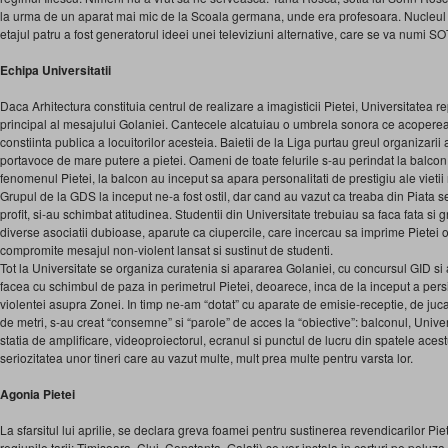
la urma de un aparat mai mic de la Scoala germana, unde era profesoara. Nucleul f
etajul patru a fost generatorul ideei unei televiziuni alternative, care se va numi SO
Echipa Universitatii
Daca Arhitectura constituia centrul de realizare a imagisticii Pietei, Universitatea 
principal al mesajului Golaniei. Cantecele alcatuiau o umbrela sonora ce acoperea te
constiinta publica a locuitorilor acesteia. Baietii de la Liga purtau greul organizarii
portavoce de mare putere a pietei. Oameni de toate felurile s-au perindat la balco
fenomenul Pietei, la balcon au inceput sa apara personalitati de prestigiu ale vietii
Grupul de la GDS la inceput ne-a fost ostil, dar cand au vazut ca treaba din Piata 
profit, si-au schimbat atitudinea. Studentii din Universitate trebuiau sa faca fata si g
diverse asociatii dubioase, aparute ca ciupercile, care incercau sa imprime Pietei o
compromite mesajul non-violent lansat si sustinut de studenti.
Tot la Universitate se organiza curatenia si apararea Golaniei, cu concursul GID si
facea cu schimbul de paza in perimetrul Pietei, deoarece, inca de la inceput a persis
violentei asupra Zonei. In timp ne-am “dotat” cu aparate de emisie-receptie, de juc
de metri, s-au creat “consemne” si “parole” de acces la “obiective”: balconul, Univers
statia de amplificare, videoproiectorul, ecranul si punctul de lucru din spatele acest
seriozitatea unor tineri care au vazut multe, mult prea multe pentru varsta lor.
Agonia Pietei
La sfarsitul lui aprilie, se declara greva foamei pentru sustinerea revendicarilor Piete
regiunile tarii: Timisoara, Cluj, Constanta, Galati) se vor instala in corturi pe peluza