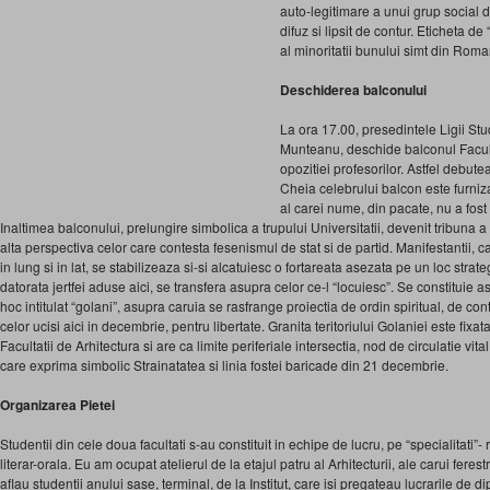
auto-legitimare a unui grup social d
difuz si lipsit de contur. Eticheta d
al minoritatii bunului simt din Roma
Deschiderea balconului
La ora 17.00, presedintele Ligii Stu
Munteanu, deschide balconul Facult
opozitiei profesorilor. Astfel debute
Cheia celebrului balcon este furniza
al carei nume, din pacate, nu a fost 
Inaltimea balconului, prelungire simbolica a trupului Universitatii, devenit tribuna 
alta perspectiva celor care contesta fesenismul de stat si de partid. Manifestantii, 
in lung si in lat, se stabilizeaza si-si alcatuiesc o fortareata asezata pe un loc strate
datorata jertfei aduse aici, se transfera asupra celor ce-l “locuiesc”. Se constituie ast
hoc intitulat “golani”, asupra caruia se rasfrange proiectia de ordin spiritual, de con
celor ucisi aici in decembrie, pentru libertate. Granita teritoriului Golaniei este fixata
Facultatii de Arhitectura si are ca limite periferiale intersectia, nod de circulatie vital
care exprima simbolic Strainatatea si linia fostei baricade din 21 decembrie.
Organizarea Pietei
Studentii din cele doua facultati s-au constituit in echipe de lucru, pe “specialitati”-
literar-orala. Eu am ocupat atelierul de la etajul patru al Arhitecturii, ale carui fer
aflau studentii anului sase, terminal, de la Institut, care isi pregateau lucrarile de d