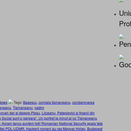
Uniu
Prof
Pen
Goo
News
Tags:
Basescu
,
comisia tismaneanu
,
condamnarea
maneanu
,
Tismaneanu
,
vadim
nari dar si despre Plesu, Liiceanu, Patapievici si tiganii din
Social sunt o gargara”. Un portret la minut al lui Tismaneanu
t: Avram Iancu suntem toti! Romanian National Security spala fata
litiei PDL-UDMR. Hackerii romani au ras Magyar Hirlap, Budapest