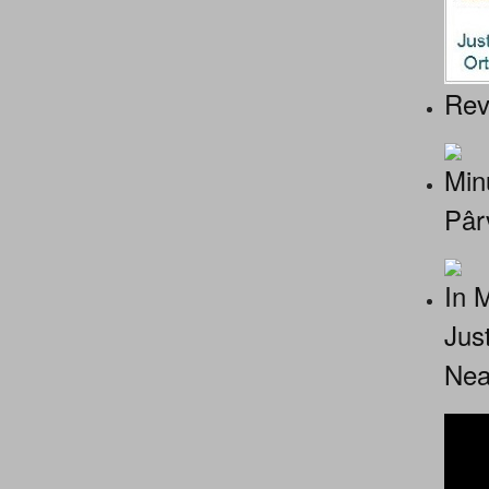
Rev
Minu
Pâr
In 
Jus
Nea