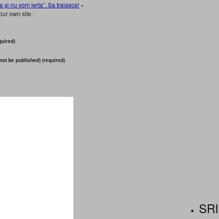
a şi nu vom ierta”. Sa traiasca!
»
our own site.
uired)
 not be published) (required)
SRI