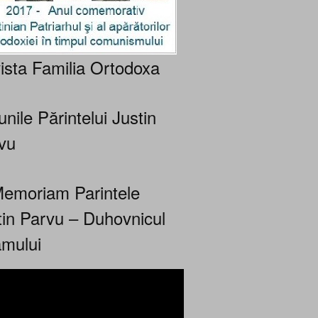
ista Familia Ortodoxa
nile Părintelui Justin
vu
Memoriam Parintele
tin Parvu – Duhovnicul
mului