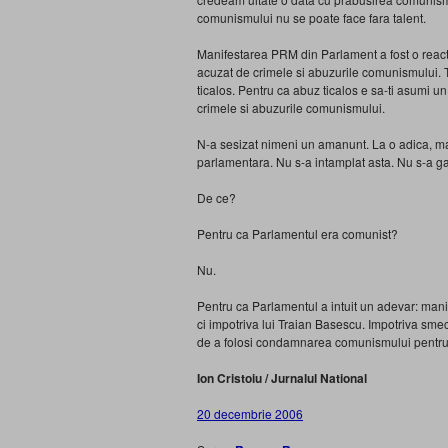
comunismului nu se poate face fara talent.
Manifestarea PRM din Parlament a fost o reacti
acuzat de crimele si abuzurile comunismului. 
ticalos. Pentru ca abuz ticalos e sa-ti asumi u
crimele si abuzurile comunismului.
N-a sesizat nimeni un amanunt. La o adica, ma
parlamentara. Nu s-a intamplat asta. Nu s-a ga
De ce?
Pentru ca Parlamentul era comunist?
Nu.
Pentru ca Parlamentul a intuit un adevar: ma
ci impotriva lui Traian Basescu. Impotriva smec
de a folosi condamnarea comunismului pentru a 
Ion Cristoiu / Jurnalul National
20 decembrie 2006