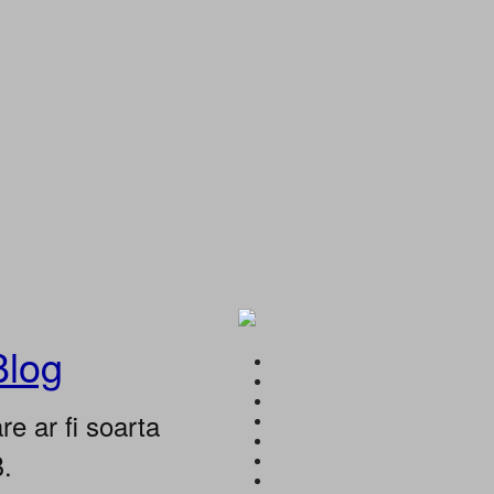
Blog
e ar fi soarta
B.