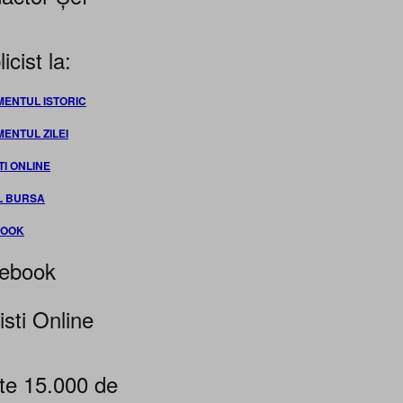
icist la:
MENTUL ISTORIC
MENTUL ZILEI
TI ONLINE
L BURSA
BOOK
ebook
isti Online
te 15.000 de