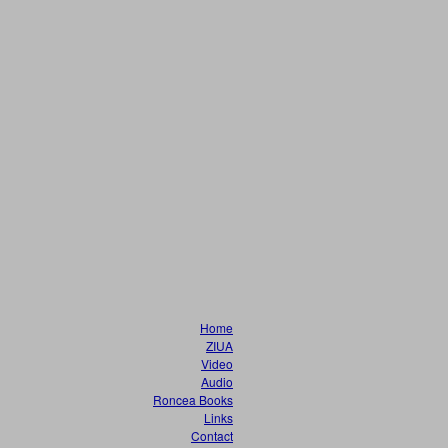
Home
ZIUA
Video
Audio
Roncea Books
Links
Contact