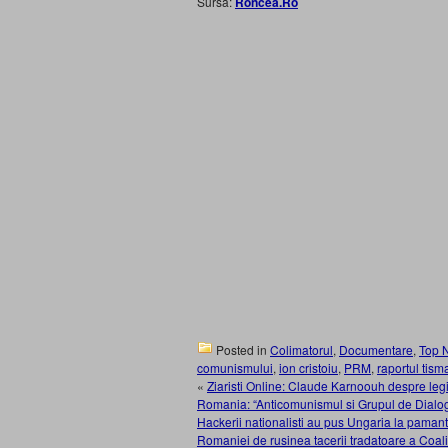
Sursa:
Roncea.Ro
Posted in
Colimatorul
,
Documentare
,
Top 
comunismului
,
ion cristoiu
,
PRM
,
raportul tis
«
Ziaristi Online: Claude Karnoouh despre legio
Romania: “Anticomunismul si Grupul de Dialog 
Hackerii nationalisti au pus Ungaria la paman
Romaniei de rusinea tacerii tradatoare a Coa