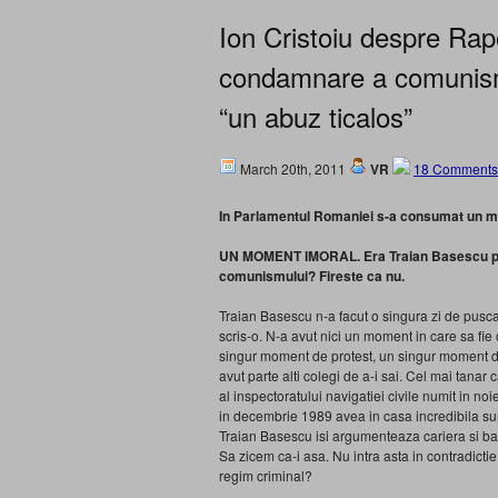
Ion Cristoiu despre Rap
condamnare a comunismul
“un abuz ticalos”
March 20th, 2011
VR
18 Comments
In Parlamentul Romaniei s-a consumat un m
UN MOMENT IMORAL. Era Traian Basescu pe
comunismului? Fireste ca nu.
Traian Basescu n-a facut o singura zi de puscar
scris-o. N-a avut nici un moment in care sa fie 
singur moment de protest, un singur moment de
avut parte alti colegi de a-i sai. Cel mai tanar
al inspectoratului navigatiei civile numit in no
in decembrie 1989 avea in casa incredibila su
Traian Basescu isi argumenteaza cariera si ban
Sa zicem ca-i asa. Nu intra asta in contradict
regim criminal?