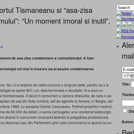
ortul Tismaneanu si “asa-zisa
ui”: “Un moment imoral si inutil”,
Aler
 »
mai
oment de asa-zisa condamnare a comunismului. A fost:
rsonajul cel mai in masura sa-si asume condamnarea
Title:
ie. Nu i s-a respins de catre cenzura o singura carte, pentru ca n-a
obligat sa spele W.C.-uri, desi terminase o facultate. N-a avut un
Thanks
 bombaneala. A facut in comunism o cariera stralucita, de care n-au
 capitan de vas din flota romana, sef de agentie la Anvers, in Belgia, sef
iembrie 1989, cu acceptul Elenei Ceausescu. Potrivit propriilor marturii,
Dis
ma de 60.000 de dolari, o suma cat bugetul unui combinat siderurgic.
ii stransi in comunism invocand talentul si pregatirea profesionala.
Button 
ie cu discursul sau din Parlament, prin care comunismul a aparut ca un
Red