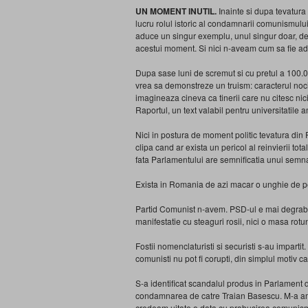
UN MOMENT INUTIL.
Inainte si dupa tevatura
lucru rolul istoric al condamnarii comunismului 
aduce un singur exemplu, unul singur doar, de
acestui moment. Si nici n-aveam cum sa fie a
Dupa sase luni de scremut si cu pretul a 100.00
vrea sa demonstreze un truism: caracterul noci
imagineaza cineva ca tinerii care nu citesc nici
Raportul, un text valabil pentru universitatile 
Nici in postura de moment politic tevatura d
clipa cand ar exista un pericol al reinvierii to
fata Parlamentului are semnificatia unui semn
Exista in Romania de azi macar o unghie de pe
Partid Comunist n-avem. PSD-ul e mai degraba u
manifestatie cu steaguri rosii, nici o masa r
Fostii nomenclaturisti si securisti s-au impartit
comunisti nu pot fi corupti, din simplul motiv ca
S-a identificat scandalul produs in Parlament 
condamnarea de catre Traian Basescu. M-a amu
credeam uitate o data cu prabusirea comunis