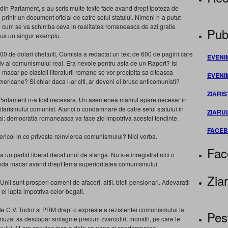
 din Parlament, s-au scris multe texte fade avand drept ipoteza de
printr-un document oficial de catre seful statului. Nimeni n-a putut
 cum se va schimba ceva in realitatea romaneasca de azi gratie
Publ
dus un singur exemplu.
0 de dolari cheltuiti, Comisia a redactat un text de 600 de pagini care
EVENI
v al comunismului real. Era nevoie pentru asta de un Raport? Isi
 macar pe clasicii literaturii romane se vor precipita sa citeasca
EVENI
americane? Si chiar daca l-ar citi, ar deveni ei brusc anticomunisti?
ZIARIS
in Parlament n-a fost necesara. Un asemenea mamut apare necesar in
talitarismului comunist. Atunci o condamnare de catre seful statului in
ZIARU
al: democratia romaneasca va face zid impotriva acestei tendinte.
FACE
ricol in ce priveste reinvierea comunismului? Nici vorba.
Fac
n partid liberal decat unul de stanga. Nu s-a inregistrat nici o
otunda macar avand drept tema superioritatea comunismului.
Ziar
. Unii sunt prosperi oameni de afaceri, altii, bieti pensionari. Adevaratii
 ei lupta impotriva celor bogati.
de C.V. Tudor si PRM drept o expresie a rezistentei comunismului la
Pes
zat sa descopar sintagme precum zvarcoliri, monstri, pe care le
mului. M-am convins inca o data ca pana si condamnarea