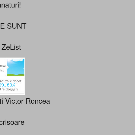
naturi!
NE SUNT
 ZeList
ti Victor Roncea
crisoare