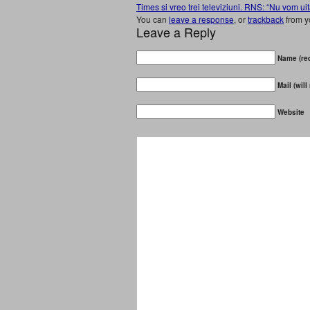
Times si vreo trei televiziuni. RNS: “Nu vom uit
You can
leave a response
, or
trackback
from y
Leave a Reply
Name (req
Mail (will
Website