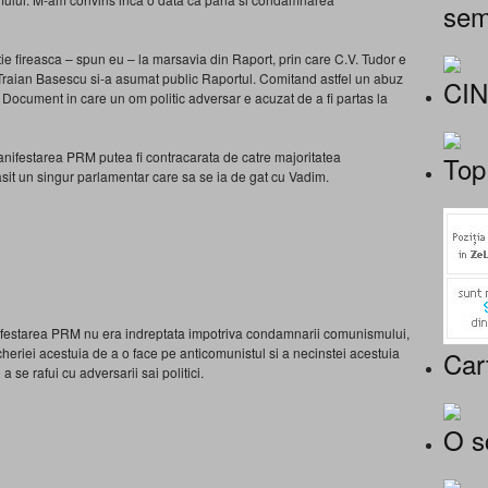
sem
e fireasca – spun eu – la marsavia din Raport, prin care C.V. Tudor e
Traian Basescu si-a asumat public Raportul. Comitand astfel un abuz
CI
n Document in care un om politic adversar e acuzat de a fi partas la
nifestarea PRM putea fi contracarata de catre majoritatea
Top
sit un singur parlamentar care sa se ia de gat cu Vadim.
nifestarea PRM nu era indreptata impotriva condamnarii comunismului,
heriei acestuia de a o face pe anticomunistul si a necinstei acestuia
Car
se rafui cu adversarii sai politici.
O s