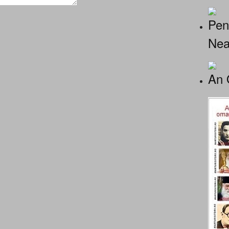
Pen
Nea
An 