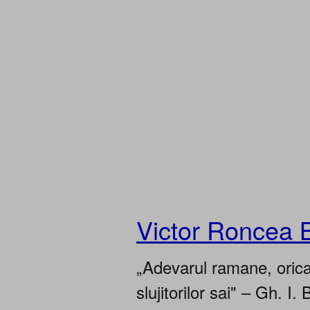
Victor Roncea 
„Adevarul ramane, oricar
slujitorilor sai" – Gh. I. 