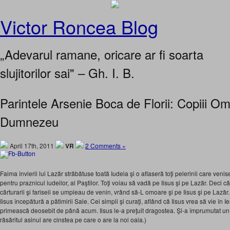
Victor Roncea Blog
„Adevarul ramane, oricare ar fi soarta
slujitorilor sai" – Gh. I. B.
Parintele Arsenie Boca de Florii: Copiii Omul
Dumnezeu
April 17th, 2011
VR
2 Comments »
Faima învierii lui Lazăr străbătuse toată Iudeia şi o aflaseră toţi pelerinii care venis
pentru praznicul iudeilor, al Paştilor. Toţi voiau să vadă pe Iisus şi pe Lazăr. Deci câ
cărturarii şi fariseii se umpleau de venin, vrând să-L omoare şi pe Iisus şi pe Lază
Iisus începătură a pătimirii Sale. Cei simpli şi curaţi, aflând că Iisus vrea să vie în 
primească deosebit de până acum. Iisus le-a preţuit dragostea. Şi-a împrumutat un a
răsăritul asinul are cinstea pe care o are la noi oaia.)