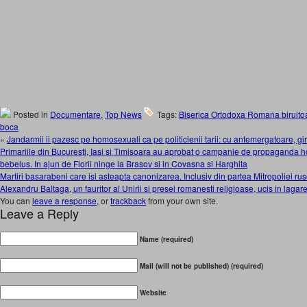
Posted in
Documentare
,
Top News
Tags:
Biserica Ortodoxa Romana biruito
boca
«
Jandarmii ii pazesc pe homosexuali ca pe politicienii tarii: cu antemergatoare, gi
Primariile din Bucuresti, Iasi si Timisoara au aprobat o campanie de propaganda
bebelus. In ajun de Florii ninge la Brasov si in Covasna si Harghita
Martiri basarabeni care isi asteapta canonizarea. Inclusiv din partea Mitropoliei ru
Alexandru Baltaga, un fauritor al Unirii si presei romanesti religioase, ucis in lagar
You can
leave a response
, or
trackback
from your own site.
Leave a Reply
Name (required)
Mail (will not be published) (required)
Website