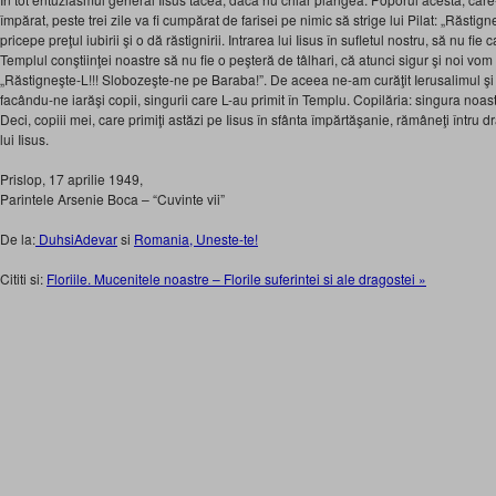
împărat, peste trei zile va fi cumpărat de farisei pe nimic să strige lui Pilat: „Răstigne
pricepe preţul iubirii şi o dă răstignirii. Intrarea lui Iisus în sufletul nostru, să nu fie
Templul conştiinţei noastre să nu fie o peşteră de tâlhari, că atunci sigur şi noi vom v
„Răstigneşte-L!!! Slobozeşte-ne pe Baraba!”. De aceea ne-am curăţit Ierusalimul şi 
facându-ne iarăşi copii, singurii care L-au primit în Templu. Copilăria: singura noas
Deci, copiii mei, care primiţi astăzi pe Iisus în sfânta împărtăşanie, rămâneţi întru
lui Iisus.
Prislop, 17 aprilie 1949,
Parintele Arsenie Boca – “Cuvinte vii”
De la:
DuhsiAdevar
si
Romania, Uneste-te!
Cititi si:
Floriile. Mucenitele noastre – Florile suferintei si ale dragostei »