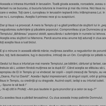
Aceasta e intrarea triumfală în Ierusalim. Toată gloata aceasta, noroadele, aveau 
fariseii nu se bucurau, ci bucuria tuturora le învenina şi mai rău inima. Nici Iisus n
care o vedea. Toţi care-L cunoşteau în Ierusalim ieşiseră întru întâmpinarea Lui. 
ce nu-L cunoşteau. Aceştia îl primesc rece şi cu suspiciuni.
Dar şi Iisus i-a provocat. A mers la Templu şi l-a găsit prefăcut de slujitorii lui în „peş
negustoreau suferinţele şi păcatele poporului. Compromiteau şi pe Dumnezeu şi sufe
Templului „tâlhăreau” poporul obidit, speculându-i suferinţele în numele lui Iehova
Aceştia erau slujitorii lui Mamona. Parcă acuma erau anume toţi adunaţi în ziua ac
toţi aceştia Iisus a luat biciul.
E şi o minune în această sfântă mânie; mulţimea zarafilor, a negustorilor de porum
boi, toţi, fară deosebire, fug în dezordine, înfricaţi de-un Om. Conştiinţa lor pătată nu
Gestul lui Iisus a înfuriat pe mai marele Templului, pe bătrâni, cărturari şi farisei, ca
trebuie să-L ucidem fiindcă mulţimea se ia după El”. Când aceştia se sfătuiau să-L u
apropiau de El în Templu şi i-a vindecat. Iar copiii – copiii crescuţi de Templu, au v
„Osana, Fiul lui David!”. Acesta-i faptul impresionant, că singuri copiii, orbii şi şchio
Iisus în Templu, cu credinţă şi cu dragoste. Auzind copiii, iarăşi s-au înfuriat iudeii.
„- Spune-le să tacă !”
„- N-aţi citit în Profeţi: «Am pus laudele în gura pruncilor şi a celor ce sug»?”
Cu acestea Iisus a părăsit Ierusalimul. Cu ziua aceasta încep patimile Domnului.
In tot entuziasmul general Iisus tăcea, dacă nu chiar plângea. Poporul acesta, car