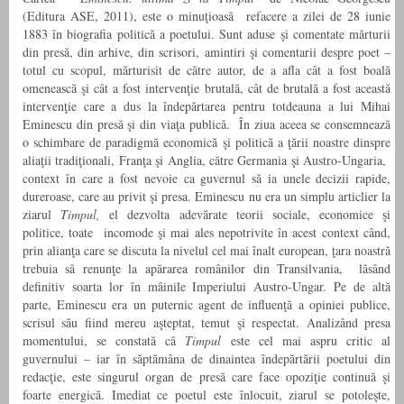
(Editura ASE, 2011), este o minuţioasă refacere a zilei de 28 iunie
1883 în biografia politică a poetului. Sunt aduse şi comentate mărturii
din presă, din arhive, din scrisori, amintiri şi comentarii despre poet –
totul cu scopul, mărturisit de către autor, de a afla cât a fost boală
omenească şi cât a fost intervenţie brutală, cât de brutală a fost această
intervenţie care a dus la îndepărtarea pentru totdeauna a lui Mihai
Eminescu din presă şi din viaţa publică. În ziua aceea se consemnează
o schimbare de paradigmă economică şi politică a ţării noastre dinspre
aliaţii tradiţionali, Franţa şi Anglia, către Germania şi Austro-Ungaria,
context în care a fost nevoie ca guvernul să ia unele decizii rapide,
dureroase, care au privit şi presa. Eminescu nu era un simplu articlier la
ziarul
Timpul,
el dezvolta adevărate teorii sociale, economice şi
politice, toate incomode şi mai ales nepotrivite în acest context când,
prin alianţa care se discuta la nivelul cel mai înalt european, ţara noastră
trebuia să renunţe la apărarea românilor din Transilvania, lăsând
definitiv soarta lor în mâinile Imperiului Austro-Ungar. Pe de altă
parte, Eminescu era un puternic agent de influenţă a opiniei publice,
scrisul său fiind mereu aşteptat, temut şi respectat. Analizând presa
momentului, se constată că
Timpul
este cel mai aspru critic al
guvernului – iar în săptămâna de dinaintea îndepărtării poetului din
redacţie, este singurul organ de presă care face opoziţie continuă şi
foarte energică. Imediat ce poetul este înlocuit, ziarul se potoleşte,