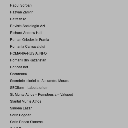
Raoul Sorban
Razvan Zamfir
Refresh.ro
Revista Sociologia Azi
Richard Andrew Hall
Roman Ortodox in Franta
Romania Carnavalului
ROMANIA-RUSIA.INFO
Romanii din Kazahstan
Roncea.net
Secareanu
Secretele istoriei cu Alexandru Moraru
SEOlium – Laboratorium
Sf. Munte Athos – Pemptousia – Vatoped
Sfantul Munte Athos
Simona Lazar
Sorin Bogdan
Sorin Rosca Stanescu