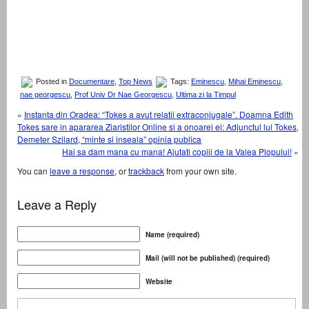
Posted in
Documentare
,
Top News
Tags:
Eminescu
,
Mihai Eminescu
,
nae georgescu
,
Prof Univ Dr Nae Georgescu
,
Ultima zi la Timpul
«
Instanta din Oradea: “Tokes a avut relatii extraconjugale”. Doamna Edith
Tokes sare in apararea Ziaristilor Online si a onoarei ei: Adjunctul lui Tokes,
Demeter Szilard, “minte si inseala” opinia publica
Hai sa dam mana cu mana! Ajutati copiii de la Valea Plopului!
»
You can
leave a response
, or
trackback
from your own site.
Leave a Reply
Name (required)
Mail (will not be published) (required)
Website