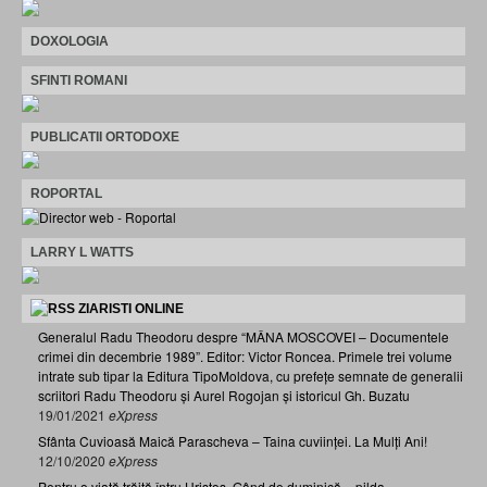
DOXOLOGIA
SFINTI ROMANI
PUBLICATII ORTODOXE
ROPORTAL
LARRY L WATTS
ZIARISTI ONLINE
Generalul Radu Theodoru despre “MÂNA MOSCOVEI – Documentele
crimei din decembrie 1989”. Editor: Victor Roncea. Primele trei volume
intrate sub tipar la Editura TipoMoldova, cu prefețe semnate de generalii
scriitori Radu Theodoru și Aurel Rogojan și istoricul Gh. Buzatu
19/01/2021
eXpress
Sfânta Cuvioasă Maică Parascheva – Taina cuviinței. La Mulți Ani!
12/10/2020
eXpress
Pentru o viață trăită întru Hristos. Gând de duminică – pilda