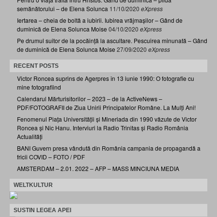
semănătorului – de Elena Solunca
11/10/2020
eXpress
Iertarea – cheia de boltă a iubirii. Iubirea vrăjmașilor – Gând de
duminică de Elena Solunca Moise
04/10/2020
eXpress
Pe drumul suitor de la pocăință la ascultare. Pescuirea minunată – Gând
de duminică de Elena Solunca Moise
27/09/2020
eXpress
RECENT POSTS
Victor Roncea suprins de Agerpres în 13 iunie 1990: O fotografie cu
mine fotografiind
Calendarul Mărturisitorilor – 2023 – de la ActiveNews –
PDF/FOTOGRAFII de Ziua Unirii Principatelor Române. La Mulți Ani!
Fenomenul Piața Universității și Mineriada din 1990 văzute de Victor
Roncea și Nic Hanu. Interviuri la Radio Trinitas și Radio România
Actualități
BANI Guvern presa vândută din România campania de propagandă a
fricii COVID – FOTO / PDF
AMSTERDAM – 2.01. 2022 – AFP – MASS MINCIUNA MEDIA
WELTKULTUR
SUSTIN LEGEA APEI