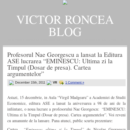
VICTOR RONCEA
BLOG
„ADEVARUL RAMANE, ORICARE AR FI SOARTA SLUJITORILOR SAI" – GH. I. B.
Profesorul Nae Georgescu a lansat la Editura
ASE lucrarea “EMINESCU: Ultima zi la
Timpul (Dosar de presa). Cartea
argumentelor”
December 15th, 2011
VR
1 Comment »
Astazi, 15 decembrie, in Aula “Virgil Madgearu” a Academiei de Studii
Economice, editura ASE a lansat la aniversarea a 98 de ani de la
infiintare, o noua lucrare a profesorului Nae Georgescu: “EMINESCU:
Ultima zi la Timpul (Dosar de presa). Cartea argumentelor”. Voi reveni
cu amanunte de la lansare. Pana atunci, public scurta prezentare:
Cartea
“Eminescu: ultima zi la Timpul”
de Nicolae Georgescu