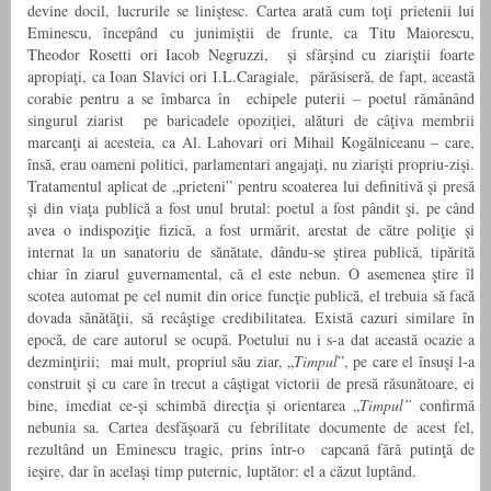
devine docil, lucrurile se liniştesc. Cartea arată cum toţi prietenii lui
Eminescu, începând cu junimiştii de frunte, ca Titu Maiorescu,
Theodor Rosetti ori Iacob Negruzzi, şi sfârşind cu ziariştii foarte
apropiaţi, ca Ioan Slavici ori I.L.Caragiale, părăsiseră, de fapt, această
corabie pentru a se îmbarca în echipele puterii – poetul rămânând
singurul ziarist pe baricadele opoziţiei, alături de câţiva membrii
marcanţi ai acesteia, ca Al. Lahovari ori Mihail Kogălniceanu – care,
însă, erau oameni politici, parlamentari angajaţi, nu ziarişti propriu-zişi.
Tratamentul aplicat de „prieteni” pentru scoaterea lui definitivă şi presă
şi din viaţa publică a fost unul brutal: poetul a fost pândit şi, pe când
avea o indispoziţie fizică, a fost urmărit, arestat de către poliţie şi
internat la un sanatoriu de sănătate, dându-se ştirea publică, tipărită
chiar în ziarul guvernamental, că el este nebun. O asemenea ştire îl
scotea automat pe cel numit din orice funcţie publică, el trebuia să facă
dovada sănătăţii, să recâştige credibilitatea. Există cazuri similare în
epocă, de care autorul se ocupă. Poetului nu i s-a dat această ocazie a
dezminţirii; mai mult, propriul său ziar, „
Timpul
”, pe care el însuşi l-a
construit şi cu care în trecut a câştigat victorii de presă răsunătoare, ei
bine, imediat ce-şi schimbă direcţia şi orientarea „
Timpul”
confirmă
nebunia sa. Cartea desfăşoară cu febrilitate documente de acest fel,
rezultând un Eminescu tragic, prins într-o capcană fără putinţă de
ieşire, dar în acelaşi timp puternic, luptător: el a căzut luptând.