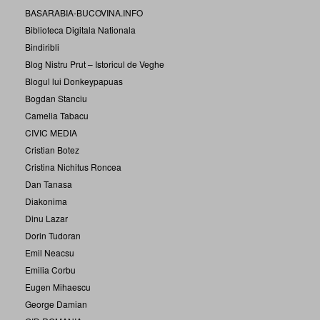
BASARABIA-BUCOVINA.INFO
Biblioteca Digitala Nationala
Bindiribli
Blog Nistru Prut – Istoricul de Veghe
Blogul lui Donkeypapuas
Bogdan Stanciu
Camelia Tabacu
CIVIC MEDIA
Cristian Botez
Cristina Nichitus Roncea
Dan Tanasa
Diakonima
Dinu Lazar
Dorin Tudoran
Emil Neacsu
Emilia Corbu
Eugen Mihaescu
George Damian