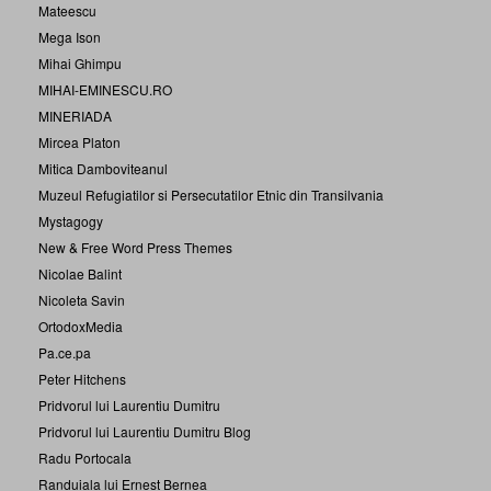
Mateescu
Mega Ison
Mihai Ghimpu
MIHAI-EMINESCU.RO
MINERIADA
Mircea Platon
Mitica Damboviteanul
Muzeul Refugiatilor si Persecutatilor Etnic din Transilvania
Mystagogy
New & Free Word Press Themes
Nicolae Balint
Nicoleta Savin
OrtodoxMedia
Pa.ce.pa
Peter Hitchens
Pridvorul lui Laurentiu Dumitru
Pridvorul lui Laurentiu Dumitru Blog
Radu Portocala
Randuiala lui Ernest Bernea