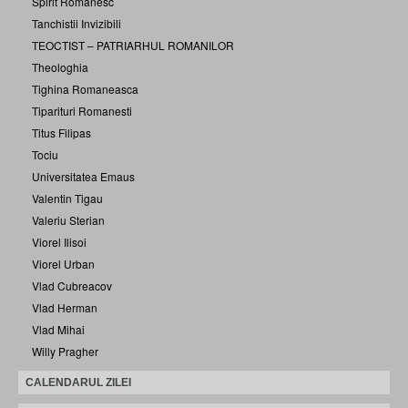
Spirit Romanesc
Tanchistii Invizibili
TEOCTIST – PATRIARHUL ROMANILOR
Theologhia
Tighina Romaneasca
Tiparituri Romanesti
Titus Filipas
Tociu
Universitatea Emaus
Valentin Tigau
Valeriu Sterian
Viorel Ilisoi
Viorel Urban
Vlad Cubreacov
Vlad Herman
Vlad Mihai
Willy Pragher
CALENDARUL ZILEI