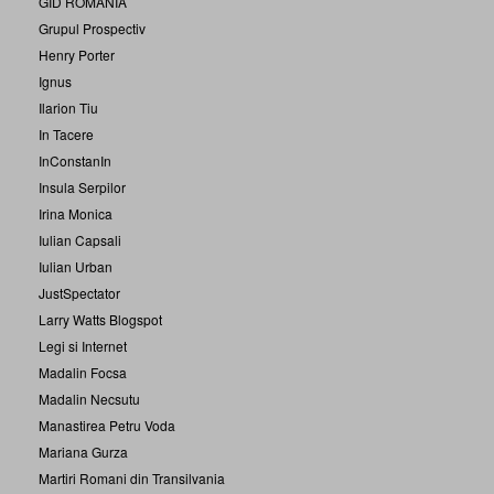
GID ROMANIA
Grupul Prospectiv
Henry Porter
Ignus
Ilarion Tiu
In Tacere
InConstanIn
Insula Serpilor
Irina Monica
Iulian Capsali
Iulian Urban
JustSpectator
Larry Watts Blogspot
Legi si Internet
Madalin Focsa
Madalin Necsutu
Manastirea Petru Voda
Mariana Gurza
Martiri Romani din Transilvania