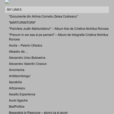
MY LINKS
"Documente din Arhiva Corneliu Zelea Codreanu"
"MARTURISITORII"
"Parintele Justin Marturisitorul" – Album foto de Cristina Nichitus Roncea
"Precum in cer asa si pe pamant" – Album de fotografie Cristina Nichitus
Roncea
Acvila – Pelerin Ortodox
Albastru de…
Alexandru Ursu-Bukowina
Alexandru Valentin Craciun
Anomismia
Antideontologu'
Apostolia
Artizanescu
Ascetic Experience
Aurel Agache
BadPolitics
Basarabia la Rascruce – atunci ca si acum