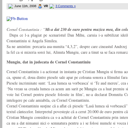
June 11th, 2008
VR
3 Comments »
Cornel Constantiniu : “
Mi-a dat 230 de euro pentru muzica mea, din col
Dupa ce l-a plagiat pe scenaristul Dan Mihu, caruia i-a subtilizat idei
Constantiniu si Angela Similea.
Sa ne amintim: porcaria asa-numita “4,3,2”, despre care cineastul Andrzej
la fel ca si mizeria sorei lui, Alinuta Mungiu, care a tinut sa se faca remar
Mungiu, dat in judecata de Cornel Constantiniu
Cornel Constantiniu i-a actionat in instanta pe Cristian Mungiu si firma ac
ca, spune el, doua dintre piesele sale apar pe coloana sonora a filmului far
Piesele incriminate sunt: ‘Lasa lumea sa vorbeasca’ si ‘Te aud mereu’, cea d
‘Nu vreau sa creada lumea ca acum am sarit pe Mungiu ca a luat premiu si a 
voie lui Cornel pentru piesele folosite in film’, ne-a declarat Domnita C
intelegere pe cale amiabila, cu Cornel Constantiniu.
Cornel Constantiniu susţine că a aflat că piesele “Lasă lumea să vorbească” 
textul cântecelor. Interpretul povesteşte că a cerut 20.000 de euro pentru că 
Cristian Mungiu considera ca s-a achitat de Cornel Constantiniu prin interm
ca nu a dat nimanui nici o semnatura pentru a i se folosi numele si vocea in