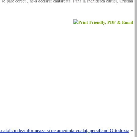
e pare corect’, ne-a declarat cantareata. Pana la inchiderea editiei, Cristian
catolicii dezinformeaza si ne ameninta voalat, persifland Ortodoxia
»