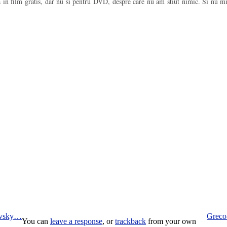
in film gratis, dar nu si pentru DVD, despre care nu am stiut nimic. Si nu mi s
jovsky…
Greco-
You can
leave a response
, or
trackback
from your own