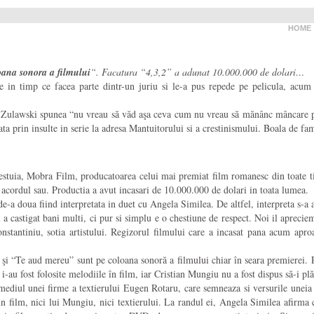
HOME
oana sonora a filmului
“. Facatura “4,3,2” a adunat 10.000.000 de dolari…
le in timp ce facea parte dintr-un juriu si le-a pus repede pe pelicula, acum
 Zulawski spunea “nu vreau să văd aşa ceva cum nu vreau să mănânc mâncare pro
cata prin insulte in serie la adresa Mantuitorului si a crestinismului. Boala de f
estuia, Mobra Film, producatoarea celui mai premiat film romanesc din toate timp
a acordul sau. Productia a avut incasari de 10.000.000 de dolari in toata lumea.
e-a doua fiind interpretata in duet cu Angela Similea. De altfel, interpreta s-a 
castigat bani multi, ci pur si simplu e o chestiune de respect. Noi il apreciem
onstantiniu, sotia artistului. Regizorul filmului care a incasat pana acum apr
şi “Te aud mereu” sunt pe coloana sonoră a filmului chiar în seara premierei. Re
i-au fost folosite melodiile în film, iar Cristian Mungiu nu a fost dispus să-i pl
ediul unei firme a textierului Eugen Rotaru, care semneaza si versurile uneia di
 film, nici lui Mungiu, nici textierului. La randul ei, Angela Similea afirma ca