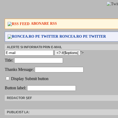
ABONARE RSS
RONCEA.RO PE TWITTER
ALERTE SI INFORMATII PRIN E-MAIL
'>
Title:
Thanks Message:
Display Submit button
Button label:
REDACTOR ȘEF
PUBLICIST LA: