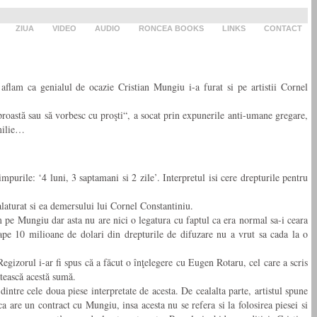
ZIUA
VIDEO
AUDIO
RONCEA BOOKS
LINKS
CONTACT
 aflam ca genialul de ocazie Cristian Mungiu i-a furat si pe artistii Cornel
astă sau să vorbesc cu proşti“, a socat prin expunerile anti-umane gregare,
amilie…
urile: ‘4 luni, 3 saptamani si 2 zile’. Interpretul isi cere drepturile pentru
alaturat si ea demersului lui Cornel Constantiniu.
 pe Mungiu dar asta nu are nici o legatura cu faptul ca era normal sa-i ceara
oape 10 milioane de dolari din drepturile de difuzare nu a vrut sa cada la o
gizorul i-ar fi spus că a făcut o înţelegere cu Eugen Rotaru, cel care a scris
ătească acestă sumă.
ntre cele doua piese interpretate de acesta. De cealalta parte, artistul spune
 are un contract cu Mungiu, insa acesta nu se refera si la folosirea piesei si