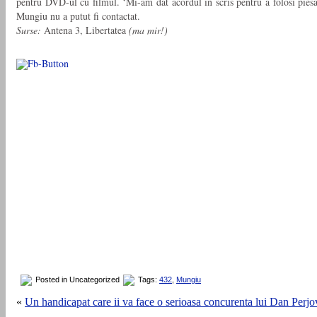
pentru DVD-ul cu filmul. ‘Mi-am dat acordul in scris pentru a folosi piesa 
Mungiu nu a putut fi contactat.
Surse:
Antena 3, Libertatea
(ma mir!)
Posted in Uncategorized
Tags:
432
,
Mungiu
«
Un handicapat care ii va face o serioasa concurenta lui Dan Per