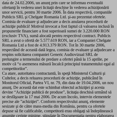
data de 24.02.2006, un anunţ prin care se informau eventualii
ofertanţi în vederea unei licitaţii deschise în vederea achiziţionării
unor servicii, pentru 30 martie 2006. În data respectivă, companiile
Publicis SRL şi Chelgate Romania Ltd. şi-au prezentat ofertele.
Comisia de evaluare şi adjudecare a decis anularea procedurii de
achiziţie publică! Motivul invocat a fost faptul că valoarea inclusă în
propunerile financiare a fost superioară sumei de 3.220.000 RON
(exclusiv TVA), sumă alocată pentru respectivul contract. Publicis
SRL a avut o ofertă de 5.577.619 RON, iar a Companiei Chelgate
Romania Ltd a fost de 4.913.379 RON. Tot în 30 martie 2006,
respectând de această dată legea, comisia de evaluare şi adjudecare a
respins solicitarea companiei Generic Audiovizual SRL de
prelungire a termenului de predare a ofertei până la 15 aprilie, pe
motiv că “o asemenea măsură încalcă principiul tratamentului egal al
competitorilor”.
Ca atare, autoritatea contractantă, în speţă Ministerul Culturii şi
Cultelor, a decis reluarea procedurii de achiziţie, publicând în
Monitorul Oficial, Partea VI, nr. 79, din data de 19.04.2006, un nou
anunţ. De această dat este schimbat obiectul achiziţiei şi acesta
devine “Achiziţie publică de produse”, licitaţia deschisă urmând să
se desfăşoare la 17 mai 2006. De acum încolo, intervin elementele
precise ale ”achiziţiei”. Conform respectivului anunţ, elemente
sesizate şi de către mass-media din România, pentru ca ofertele
depuse să fie calificabile, competitorii erau obligaţi să îndeplinească
anumite cerinţe minime, stipulate în Documentaţia pentru elaborarea