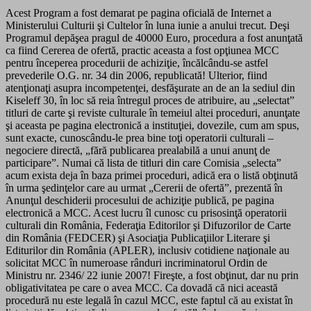
Acest Program a fost demarat pe pagina oficială de Internet a
Ministerului Culturii şi Cultelor în luna iunie a anului trecut. Deşi
Programul depăşea pragul de 40000 Euro, procedura a fost anunţată
ca fiind Cererea de ofertă, practic aceasta a fost opţiunea MCC
pentru începerea procedurii de achiziţie, încălcându-se astfel
prevederile O.G. nr. 34 din 2006, republicată! Ulterior, fiind
atenţionaţi asupra incompetenţei, desfăşurate an de an la sediul din
Kiseleff 30, în loc să reia întregul proces de atribuire, au „selectat”
titluri de carte şi reviste culturale în temeiul altei proceduri, anunţate
şi aceasta pe pagina electronică a instituţiei, dovezile, cum am spus,
sunt exacte, cunoscându-le prea bine toţi operatorii culturali –
negociere directă, „fără publicarea prealabilă a unui anunţ de
participare”. Numai că lista de titluri din care Comisia „selecta”
acum exista deja în baza primei proceduri, adică era o listă obţinută
în urma şedinţelor care au urmat „Cererii de ofertă”, prezentă în
Anunţul deschiderii procesului de achiziţie publică, pe pagina
electronică a MCC. Acest lucru îl cunosc cu prisosinţă operatorii
culturali din România, Federaţia Editorilor şi Difuzorilor de Carte
din România (FEDCER) şi Asociaţia Publicaţiilor Literare şi
Editurilor din România (APLER), inclusiv cotidiene naţionale au
solicitat MCC în numeroase rânduri incriminatorul Ordin de
Ministru nr. 2346/ 22 iunie 2007! Fireşte, a fost obţinut, dar nu prin
obligativitatea pe care o avea MCC. Ca dovadă că nici această
procedură nu este legală în cazul MCC, este faptul că au existat în