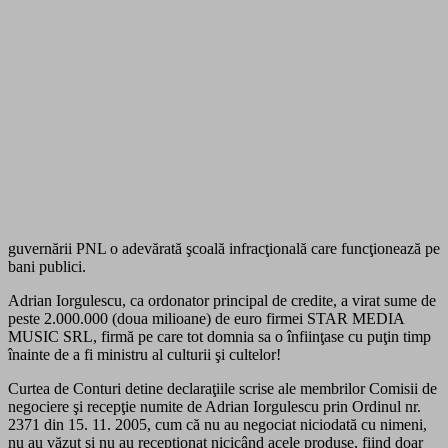
guvernării PNL o adevărată şcoală infracţională care funcţionează pe
bani publici.
Adrian Iorgulescu, ca ordonator principal de credite, a virat sume de
peste 2.000.000 (doua milioane) de euro firmei STAR MEDIA
MUSIC SRL, firmă pe care tot domnia sa o înfiinţase cu puţin timp
înainte de a fi ministru al culturii şi cultelor!
Curtea de Conturi detine declaraţiile scrise ale membrilor Comisii de
negociere şi recepţie numite de Adrian Iorgulescu prin Ordinul nr.
2371 din 15. 11. 2005, cum că nu au negociat niciodată cu nimeni,
nu au văzut şi nu au recepţionat nicicând acele produse, fiind doar