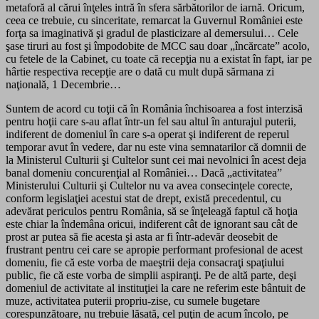
metaforă al cărui înţeles intră în sfera sărbătorilor de iarnă. Oricum,
ceea ce trebuie, cu sinceritate, remarcat la Guvernul României este
forţa sa imaginativă şi gradul de plasticizare al demersului… Cele
şase tiruri au fost şi împodobite de MCC sau doar „încărcate” acolo,
cu fetele de la Cabinet, cu toate că recepţia nu a existat în fapt, iar pe
hârtie respectiva recepţie are o dată cu mult după sărmana zi
naţională, 1 Decembrie…
Suntem de acord cu toţii că în România închisoarea a fost interzisă
pentru hoţii care s-au aflat într-un fel sau altul în anturajul puterii,
indiferent de domeniul în care s-a operat şi indiferent de reperul
temporar avut în vedere, dar nu este vina semnatarilor că domnii de
la Ministerul Culturii şi Cultelor sunt cei mai nevolnici în acest deja
banal domeniu concurenţial al României… Dacă „activitatea”
Ministerului Culturii şi Cultelor nu va avea consecinţele corecte,
conform legislaţiei acestui stat de drept, există precedentul, cu
adevărat periculos pentru România, să se înţeleagă faptul că hoţia
este chiar la îndemâna oricui, indiferent cât de ignorant sau cât de
prost ar putea să fie acesta şi asta ar fi într-adevăr deosebit de
frustrant pentru cei care se apropie performant profesional de acest
domeniu, fie că este vorba de maeştrii deja consacraţi spaţiului
public, fie că este vorba de simplii aspiranţi. Pe de altă parte, deşi
domeniul de activitate al instituţiei la care ne referim este bântuit de
muze, activitatea puterii propriu-zise, cu sumele bugetare
corespunzătoare, nu trebuie lăsată, cel puţin de acum încolo, pe