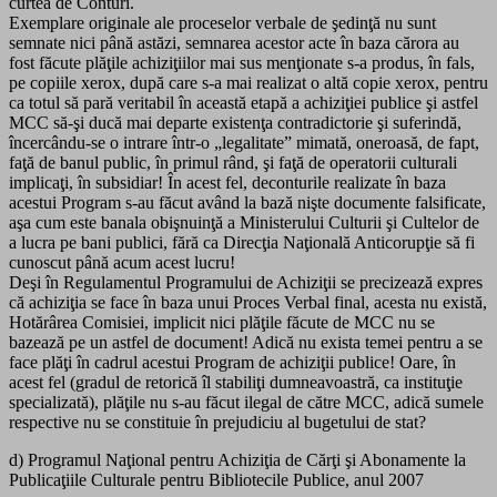
curtea de Conturi.
Exemplare originale ale proceselor verbale de şedinţă nu sunt
semnate nici până astăzi, semnarea acestor acte în baza cărora au
fost făcute plăţile achiziţiilor mai sus menţionate s-a produs, în fals,
pe copiile xerox, după care s-a mai realizat o altă copie xerox, pentru
ca totul să pară veritabil în această etapă a achiziţiei publice şi astfel
MCC să-şi ducă mai departe existenţa contradictorie şi suferindă,
încercându-se o intrare într-o „legalitate” mimată, oneroasă, de fapt,
faţă de banul public, în primul rând, şi faţă de operatorii culturali
implicaţi, în subsidiar! În acest fel, deconturile realizate în baza
acestui Program s-au făcut având la bază nişte documente falsificate,
aşa cum este banala obişnuinţă a Ministerului Culturii şi Cultelor de
a lucra pe bani publici, fără ca Direcţia Naţională Anticorupţie să fi
cunoscut până acum acest lucru!
Deşi în Regulamentul Programului de Achiziţii se precizează expres
că achiziţia se face în baza unui Proces Verbal final, acesta nu există,
Hotărârea Comisiei, implicit nici plăţile făcute de MCC nu se
bazează pe un astfel de document! Adică nu exista temei pentru a se
face plăţi în cadrul acestui Program de achiziţii publice! Oare, în
acest fel (gradul de retorică îl stabiliţi dumneavoastră, ca instituţie
specializată), plăţile nu s-au făcut ilegal de către MCC, adică sumele
respective nu se constituie în prejudiciu al bugetului de stat?
d) Programul Naţional pentru Achiziţia de Cărţi şi Abonamente la
Publicaţiile Culturale pentru Bibliotecile Publice, anul 2007