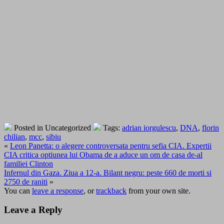
Posted in Uncategorized
Tags:
adrian iorgulescu
,
DNA
,
florin
chilian
,
mcc
,
sibiu
«
Leon Panetta: o alegere controversata pentru sefia CIA. Expertii
CIA critica optiunea lui Obama de a aduce un om de casa de-al
familiei Clinton
Infernul din Gaza. Ziua a 12-a. Bilant negru: peste 660 de morti si
2750 de raniti
»
You can
leave a response
, or
trackback
from your own site.
Leave a Reply