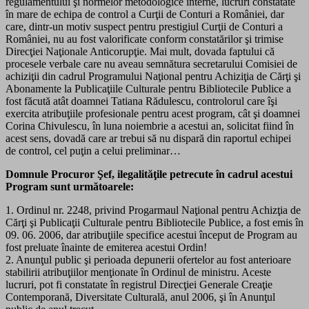
regulamentului şi normelor metodologice interne, lucruri constatate
în mare de echipa de control a Curţii de Conturi a României, dar
care, dintr-un motiv suspect pentru prestigiul Curţii de Conturi a
României, nu au fost valorificate conform constatărilor şi trimise
Direcţiei Naţionale Anticorupţie. Mai mult, dovada faptului că
procesele verbale care nu aveau semnătura secretarului Comisiei de
achiziţii din cadrul Programului Naţional pentru Achiziţia de Cărţi şi
Abonamente la Publicaţiile Culturale pentru Bibliotecile Publice a
fost făcută atât doamnei Tatiana Rădulescu, controlorul care îşi
exercita atribuţiile profesionale pentru acest program, cât şi doamnei
Corina Chivulescu, în luna noiembrie a acestui an, solicitat fiind în
acest sens, dovadă care ar trebui să nu dispară din raportul echipei
de control, cel puţin a celui preliminar…
Domnule Procuror Şef, ilegalităţile petrecute în cadrul acestui
Program sunt următoarele:
1. Ordinul nr. 2248, privind Progarmaul Naţional pentru Achizţia de
Cărţi şi Publicaţii Culturale pentru Bibliotecile Publice, a fost emis în
09. 06. 2006, dar atribuţiile specifice acestui început de Program au
fost preluate înainte de emiterea acestui Ordin!
2. Anunţul public şi perioada depunerii ofertelor au fost anterioare
stabilirii atribuţiilor menţionate în Ordinul de ministru. Aceste
lucruri, pot fi constatate în registrul Direcţiei Generale Creaţie
Contemporană, Diversitate Culturală, anul 2006, şi în Anunţul