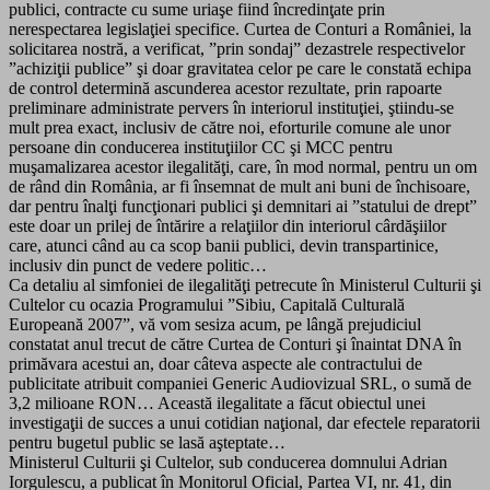
publici, contracte cu sume uriaşe fiind încredinţate prin
nerespectarea legislaţiei specifice. Curtea de Conturi a României, la
solicitarea nostră, a verificat, ”prin sondaj” dezastrele respectivelor
”achiziţii publice” şi doar gravitatea celor pe care le constată echipa
de control determină ascunderea acestor rezultate, prin rapoarte
preliminare administrate pervers în interiorul instituţiei, ştiindu-se
mult prea exact, inclusiv de către noi, eforturile comune ale unor
persoane din conducerea instituţiilor CC şi MCC pentru
muşamalizarea acestor ilegalităţi, care, în mod normal, pentru un om
de rând din România, ar fi însemnat de mult ani buni de închisoare,
dar pentru înalţi funcţionari publici şi demnitari ai ”statului de drept”
este doar un prilej de întărire a relaţiilor din interiorul cârdăşiilor
care, atunci când au ca scop banii publici, devin transpartinice,
inclusiv din punct de vedere politic…
Ca detaliu al simfoniei de ilegalităţi petrecute în Ministerul Culturii şi
Cultelor cu ocazia Programului ”Sibiu, Capitală Culturală
Europeană 2007”, vă vom sesiza acum, pe lângă prejudiciul
constatat anul trecut de către Curtea de Conturi şi înaintat DNA în
primăvara acestui an, doar câteva aspecte ale contractului de
publicitate atribuit companiei Generic Audiovizual SRL, o sumă de
3,2 milioane RON… Această ilegalitate a făcut obiectul unei
investigaţii de succes a unui cotidian naţional, dar efectele reparatorii
pentru bugetul public se lasă aşteptate…
Ministerul Culturii şi Cultelor, sub conducerea domnului Adrian
Iorgulescu, a publicat în Monitorul Oficial, Partea VI, nr. 41, din