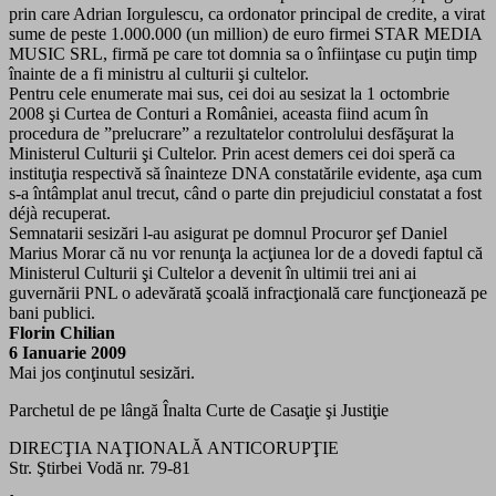
prin care Adrian Iorgulescu, ca ordonator principal de credite, a virat
sume de peste 1.000.000 (un million) de euro firmei STAR MEDIA
MUSIC SRL, firmă pe care tot domnia sa o înfiinţase cu puţin timp
înainte de a fi ministru al culturii şi cultelor.
Pentru cele enumerate mai sus, cei doi au sesizat la 1 octombrie
2008 şi Curtea de Conturi a României, aceasta fiind acum în
procedura de ”prelucrare” a rezultatelor controlului desfăşurat la
Ministerul Culturii şi Cultelor. Prin acest demers cei doi speră ca
instituţia respectivă să înainteze DNA constatările evidente, aşa cum
s-a întâmplat anul trecut, când o parte din prejudiciul constatat a fost
déjà recuperat.
Semnatarii sesizări l-au asigurat pe domnul Procuror şef Daniel
Marius Morar că nu vor renunţa la acţiunea lor de a dovedi faptul că
Ministerul Culturii şi Cultelor a devenit în ultimii trei ani ai
guvernării PNL o adevărată şcoală infracţională care funcţionează pe
bani publici.
Florin Chilian
6 Ianuarie 2009
Mai jos conţinutul sesizări.
Parchetul de pe lângă Înalta Curte de Casaţie şi Justiţie
DIRECŢIA NAŢIONALĂ ANTICORUPŢIE
Str. Ştirbei Vodă nr. 79-81