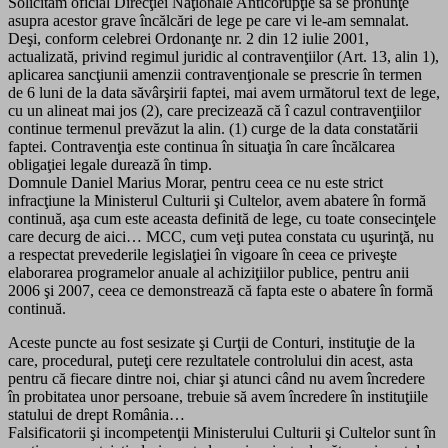
Solicităm oficial Direcţiei Naţionale Anticorupţie să se pronunţe
asupra acestor grave încălcări de lege pe care vi le-am semnalat.
Deşi, conform celebrei Ordonanţe nr. 2 din 12 iulie 2001,
actualizată, privind regimul juridic al contravenţiilor (Art. 13, alin 1),
aplicarea sancţiunii amenzii contravenţionale se prescrie în termen
de 6 luni de la data săvârşirii faptei, mai avem următorul text de lege,
cu un alineat mai jos (2), care precizează că î cazul contravenţiilor
continue termenul prevăzut la alin. (1) curge de la data constatării
faptei. Contravenţia este continua în situaţia în care încălcarea
obligaţiei legale durează în timp.
Domnule Daniel Marius Morar, pentru ceea ce nu este strict
infracţiune la Ministerul Culturii şi Cultelor, avem abatere în formă
continuă, aşa cum este aceasta definită de lege, cu toate consecinţele
care decurg de aici… MCC, cum veţi putea constata cu uşurinţă, nu
a respectat prevederile legislaţiei în vigoare în ceea ce priveşte
elaborarea programelor anuale al achiziţiilor publice, pentru anii
2006 şi 2007, ceea ce demonstrează că fapta este o abatere în formă
continuă.
Aceste puncte au fost sesizate şi Curţii de Conturi, instituţie de la
care, procedural, puteţi cere rezultatele controlului din acest, asta
pentru că fiecare dintre noi, chiar şi atunci când nu avem încredere
în probitatea unor persoane, trebuie să avem încredere în instituţiile
statului de drept România…
Falsificatorii şi incompetenţii Ministerului Culturii şi Cultelor sunt în