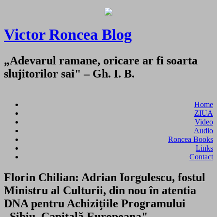
Victor Roncea Blog
„Adevarul ramane, oricare ar fi soarta
slujitorilor sai" – Gh. I. B.
Home
ZIUA
Video
Audio
Roncea Books
Links
Contact
Florin Chilian: Adrian Iorgulescu, fostul
Ministru al Culturii, din nou în atentia
DNA pentru Achiziţiile Programului
„Sibiu, Capitală Europeana"