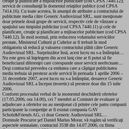
creaţie şi planificare a mijloacelor publicitare (cod CPSA 7440.12);
servicii de consultanţă în domeniul relaţiilor publice (cod CPSA
7414.16). Cu toate acestea, în anunţul de atribuire a contractului de
publicitate media către Generic Audiovizual SRL, sunt menţionate
doar primele două grupe de servicii, respectiv cele de vânzare a
spaţiului sau timpului publicitar (cod CPSA 7440.11) şi cele de
planificare, creaţie şi planificare a mijloacelor publicitare (cod CPSA
7440.12). În mod normal, prin reducerea volumului serviciilor
prestate, Ministerul Culturii şi Cultelor ar fi trebuit în mod
obligatoriu să reducă şi valoarea contractului plătit către Generic
Audiovizual SRL. Surprinzător însă, acest lucru nu s-a întâmplat…
Nu este greu să înţelegem din acest lanţ cine ar fi putut să fie
benefeciarul diferenţei care corespunde unor servicii neefectuate…
Deşi contractul prevedea ca entitatea care a câştigat publicitatea
media trebuia să presteze acele servicii în perioada 1 aprilie 2006 –
31 decembrie 2007, acest lucru nu s-a întâmplat, deoarece Generic
Audiovizual SRL a început (teoretic) să presteze doar din 15 iulie
2006.
Conform procesului verbal de la momentul deschiderii ofertelor
(17.05.2006, ora 14.00), cei 7 membri ai Comisiei de evaluare şi
adjudecare a ofertelor nu au menţionat că printre cele patru companii
participante la competiţie ar fi existat compania GAV
Scholz&Friends AG, ci doar Generic Audiovizual SRL…
Domnule Procuror şef Daniel Marius Morar, vă rugăm să verificaţi
aspectele semnalate, contractul 3538 din 14.07.2006, cu firma