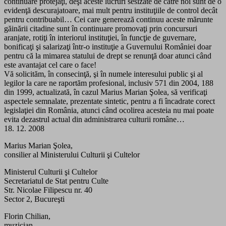
continuare protejaţi, deşi aceste lucruri sesizate de către noi sunt de o
evidenţă descurajatoare, mai mult pentru instituţiile de control decât
pentru contribuabil… Cei care generează continuu aceste mărunte
găinării citadine sunt în continuare promovaţi prin concursuri
aranjate, rotiţi în interiorul instituţiei, în funcţie de guvernare,
bonificaţi şi salarizaţi într-o instituţie a Guvernului României doar
pentru că la mimarea statului de drept se renunţă doar atunci când
este avantajat cel care o face!
Vă solicităm, în consecinţă, şi în numele interesului public şi al
legilor la care ne raportăm profesional, inclusiv 571 din 2004, 188
din 1999, actualizată, în cazul Marius Marian Şolea, să verificaţi
aspectele semnalate, prezentate sintetic, pentru a fi încadrate corect
legislaţiei din România, atunci când ocolirea acesteia nu mai poate
evita dezastrul actual din administrarea culturii române…
18. 12. 2008
Marius Marian Şolea,
consilier al Ministerului Culturii şi Cultelor
Ministerul Culturii şi Cultelor
Secretariatul de Stat pentru Culte
Str. Nicolae Filipescu nr. 40
Sector 2, Bucureşti
Florin Chilian,
muzician