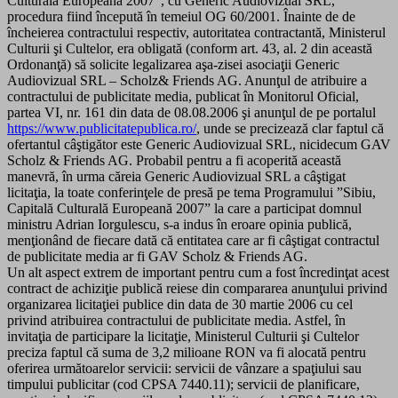
Culturala Europeană 2007”, cu Generic Audiovizual SRL,
procedura fiind începută în temeiul OG 60/2001. Înainte de de
încheierea contractului respectiv, autoritatea contractantă, Ministerul
Culturii şi Cultelor, era obligată (conform art. 43, al. 2 din această
Ordonanţă) să solicite legalizarea aşa-zisei asociaţii Generic
Audiovizual SRL – Scholz& Friends AG. Anunţul de atribuire a
contractului de publicitate media, publicat în Monitorul Oficial,
partea VI, nr. 161 din data de 08.08.2006 şi anunţul de pe portalul
https://www.publicitatepublica.ro/
, unde se precizează clar faptul că
ofertantul câştigător este Generic Audiovizual SRL, nicidecum GAV
Scholz & Friends AG. Probabil pentru a fi acoperită această
manevră, în urma căreia Generic Audiovizual SRL a câştigat
licitaţia, la toate conferinţele de presă pe tema Programului ”Sibiu,
Capitală Culturală Europeană 2007” la care a participat domnul
ministru Adrian Iorgulescu, s-a indus în eroare opinia publică,
menţionând de fiecare dată că entitatea care ar fi câştigat contractul
de publicitate media ar fi GAV Scholz & Friends AG.
Un alt aspect extrem de important pentru cum a fost încredinţat acest
contract de achiziţie publică reiese din compararea anunţului privind
organizarea licitaţiei publice din data de 30 martie 2006 cu cel
privind atribuirea contractului de publicitate media. Astfel, în
invitaţia de participare la licitaţie, Ministerul Culturii şi Cultelor
preciza faptul că suma de 3,2 milioane RON va fi alocată pentru
oferirea următoarelor servicii: servicii de vânzare a spaţiului sau
timpului publicitar (cod CPSA 7440.11); servicii de planificare,