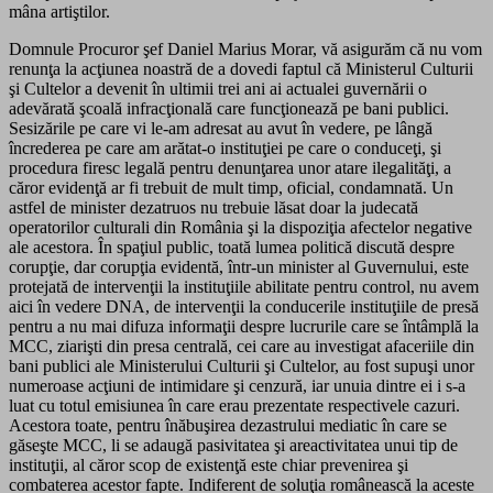
mâna artiştilor.
Domnule Procuror şef Daniel Marius Morar, vă asigurăm că nu vom
renunţa la acţiunea noastră de a dovedi faptul că Ministerul Culturii
şi Cultelor a devenit în ultimii trei ani ai actualei guvernării o
adevărată şcoală infracţională care funcţionează pe bani publici.
Sesizările pe care vi le-am adresat au avut în vedere, pe lângă
încrederea pe care am arătat-o instituţiei pe care o conduceţi, şi
procedura firesc legală pentru denunţarea unor atare ilegalităţi, a
căror evidenţă ar fi trebuit de mult timp, oficial, condamnată. Un
astfel de minister dezatruos nu trebuie lăsat doar la judecată
operatorilor culturali din România şi la dispoziţia afectelor negative
ale acestora. În spaţiul public, toată lumea politică discută despre
corupţie, dar corupţia evidentă, într-un minister al Guvernului, este
protejată de intervenţii la instituţiile abilitate pentru control, nu avem
aici în vedere DNA, de intervenţii la conducerile instituţiile de presă
pentru a nu mai difuza informaţii despre lucrurile care se întâmplă la
MCC, ziarişti din presa centrală, cei care au investigat afaceriile din
bani publici ale Ministerului Culturii şi Cultelor, au fost supuşi unor
numeroase acţiuni de intimidare şi cenzură, iar unuia dintre ei i s-a
luat cu totul emisiunea în care erau prezentate respectivele cazuri.
Acestora toate, pentru înăbuşirea dezastrului mediatic în care se
găseşte MCC, li se adaugă pasivitatea şi areactivitatea unui tip de
instituţii, al căror scop de existenţă este chiar prevenirea şi
combaterea acestor fapte. Indiferent de soluţia românească la aceste