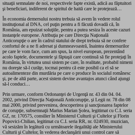
situaţii semnalate de noi, respectivele fapte există, adică au făptuitori
şi beneficiari, indiferent de spiritul de haită care le protejează…
În economia demersului nostru trebuia să avem în vedere rolul
instituţional al DNA, cel puţin pentru a fi făcută dovadă că, în
România, am epuizat soluţiile, pentru a putea sesiza în aceste cazuri
instanţele europene. Atribuţia pe care Direcţia Naţională
Anticorupţie o are în cadrul statului de drept trebuia să ne confere
confortul de a ne fi adresat şi dumneavoastră, înaintea demersurilor
pe care le vom face, cum am spus, la nivel european, prezentând
acolo faptele, documentele şi făptaşii care continuă să fie protejaţi în
România, în virtutea unui sistem pe care, în realitate, probabil nimeni
nu doreşte să-l curăţe, tocmai pentru că este posibil ca el să se
autoalimenteze din murdăria pe care o produce în socialul românesc
şi, pe de altă parte, acest sistem devine avantajos atunci când ajungi
să-l conduci…
Prin urmare, conform Ordonanţei de Urgenţă nr. 43 din 04. 04.
2002, privind Direcţia Naţională Anticorupţie, şi Legii nr. 78 din 08
mai 2000, privind prevenirea, descoperirea şi sancţionarea faptelor
de corupţie, subsemnaţii Marius Marian Şolea, legitimat cu C.I. seria
GZ, nr. 170575, consilier în Ministerul Culturii şi Cultelor şi Florin
Popovici-Chilian, legitimat cu C.I. seria RR, nr. 024930, muzician,
vă sesizăm în legătură cu următoarele ilegalităţi ale Ministerului
Culturii şi Cultelor, în vederea declanşării unui control care să