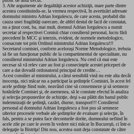
public de anul trecut.
3. Alte argumente ale ilegalităţii acestor achiziţii, mare parte dintre
acestea constituindu-se, la vremea respectivă, în avertizări adresate
domnului ministru Adrian Iorgulescu, de care acesta, probabil din
cauza unei fragilităţi oarecare, de altfel destul de facil de constatat,
nu a ţinut cont, ba, mai mult, domnul Adrian Iorgulescu a numit
secretar al respectivei Comisii chiar consilierul personal, lucru fără
precedent în MCC şi interzis, evident, de normele metodologice,
consacrate tot prin Ordinul ministrului Adrian Iorgulescu!!!
Secretarul comisiei, conform aceloraşi Norme Metodologice, trebuia
să fie un funcţionar public de la compartimentul de specialitate, nu
consilierul ministrului Adrian Iorgulescu. Nu cred că mai este
necesar să vă relev care au fost şi consecinţele acestei priceperi de
care a dat dovadă ordonatorul principal de credite…
Acest consilier al ministrului, a cărui sensibilă vină nu este alta decât
inocenţa, nici măcar nu a participat la şedinţele Comisiei, în acest fel
acele şedinţe fiind nule, neavând cine să consemneze şi să semneze
hotărârile Comisiei şi, de asemenea, să le constate efectul în analiza
şi selecţia propunerilor de achiziţie, deşi s-au plătit din banul public
indemnizaţii de şedinţă, cazări, diurne, transport!!! Consilierul
personal al domnului Adrian Iorgulescu a fost pus să semneze
ulterior procesele verbale ale şedinţelor de evaluare şi selecţie, în
fals, pentru a se putea face deconturile dorite, dumnealui nefiind în
acele zile pe care le avem în vedere nici măcar în Bucureşti, ci într-o
delegaţie la Bistriţa! Din nou, acestea sunt deja constatate de către