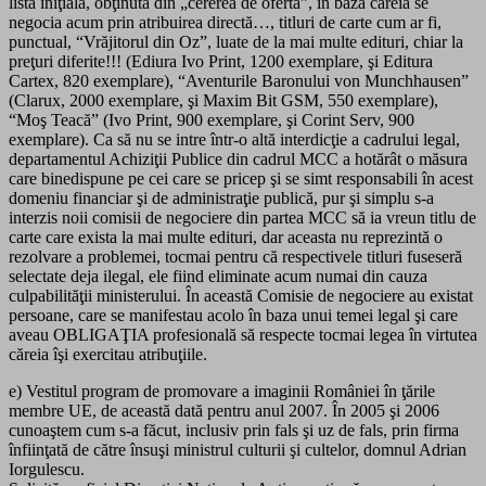
lista iniţială, obţinută din „cererea de ofertă”, în baza căreia se
negocia acum prin atribuirea directă…, titluri de carte cum ar fi,
punctual, “Vrăjitorul din Oz”, luate de la mai multe edituri, chiar la
preţuri diferite!!! (Ediura Ivo Print, 1200 exemplare, şi Editura
Cartex, 820 exemplare), “Aventurile Baronului von Munchhausen”
(Clarux, 2000 exemplare, şi Maxim Bit GSM, 550 exemplare),
“Moş Teacă” (Ivo Print, 900 exemplare, şi Corint Serv, 900
exemplare). Ca să nu se intre într-o altă interdicţie a cadrului legal,
departamentul Achiziţii Publice din cadrul MCC a hotărât o măsura
care binedispune pe cei care se pricep şi se simt responsabili în acest
domeniu financiar şi de administraţie publică, pur şi simplu s-a
interzis noii comisii de negociere din partea MCC să ia vreun titlu de
carte care exista la mai multe edituri, dar aceasta nu reprezintă o
rezolvare a problemei, tocmai pentru că respectivele titluri fuseseră
selectate deja ilegal, ele fiind eliminate acum numai din cauza
culpabilităţii ministerului. În această Comisie de negociere au existat
persoane, care se manifestau acolo în baza unui temei legal şi care
aveau OBLIGAŢIA profesională să respecte tocmai legea în virtutea
căreia îşi exercitau atribuţiile.
e) Vestitul program de promovare a imaginii României în ţările
membre UE, de această dată pentru anul 2007. În 2005 şi 2006
cunoaştem cum s-a făcut, inclusiv prin fals şi uz de fals, prin firma
înfiinţată de către însuşi ministrul culturii şi cultelor, domnul Adrian
Iorgulescu.