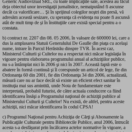
Generic Audiovizual SRL, cu toate implicaţiile sale, acestea au făcut
deja obiectul unor investigaţii jurnalistice, nemaiputând fi ascunse
decât ca valorificare… Şi în sprijinul colegilor noştri din presă, vă
adresăm această sesizare, cu speranţa că evidenţa nu poate fi ascunsă
atât de mult timp de şi în înstituţiile care există special pentru a o
constata.
b) contract nr. 2207 din 08. 05 2006, în valoare de 600000 lei, care a
dus la amplasarea Statuii Generalului De Gaulle din piaţa cu acelaşi
nume, intrare în Parcul Herăstrău dinspre TVR. În acest caz,
Ministerul Culturii şi Cultelor nu a respectat nici măcar legislaţia în
vigoare pentru elaborarea programului anual al achiziţiilor publice,
nu s-a întâmplat nici în 2006 şi nici în 2007. Această faptă este o
abatere în formă continuă şi îi corespunde un articol de lege, fie din
Ordonanţa 60 din 2001, fie din Ordonanţa 34 din 2006, actualizată,
măsură care nu ar face decât să existe un eficient efect sanitar în
instituţia mai sus amintită, unde Nota de fundamentare este
interpretată, probabil futurist, de către actuala conducere ca fiind
identificarea însăşi a Programului naţional de achiziţii publice al
Ministerului Culturii şi Cultelor! Nu există, de altfel, pentru aceste
achiziţii, nici măcar identificarea în codul CPSA!
c) Programul Naţional pentru Achiziţia de Cărţi şi Abonamente la
Publicaţiile Culturale pentru Bibliotecile Publice, anul 2006, întrucât
acesta s-a desfăşurat prin încălcarea actelor normative în vigoare, a