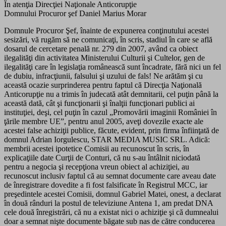
În atenţia Direcţiei Naţionale Anticorupţie
Domnului Procuror şef Daniel Marius Morar
Domnule Procuror Şef, înainte de expunerea conţinutului acestei
sesizări, vă rugăm să ne comunicaţi, în scris, stadiul în care se află
dosarul de cercetare penală nr. 279 din 2007, având ca obiect
ilegalităţi din activitatea Ministerului Culturii şi Cultelor, gen de
ilegalităţi care în legislaţia românească sunt încadrate, fără nici un fel
de dubiu, infracţiunii, falsului şi uzului de fals! Ne arătăm şi cu
această ocazie surprinderea pentru faptul că Direcţia Naţională
Anticorupţie nu a trimis în judecată atât demnitarii, cel puţin până la
această dată, cât şi funcţionarii şi înalţii funcţionari publici ai
instituţiei, deşi, cel puţin în cazul „Promovării imaginii României în
ţările membre UE”, pentru anul 2005, aveţi dovezile exacte ale
acestei false achiziţii publice, făcute, evident, prin firma înfiinţată de
domnul Adrian Iorgulescu, STAR MEDIA MUSIC SRL. Adică:
membrii acestei ipotetice Comisii au recunoscut în scris, în
explicaţiile date Curţii de Conturi, că nu s-au întâlnit niciodată
pentru a negocia şi recepţiona vreun obiect al achiziţiei, au
recunoscut inclusiv faptul că au semnat documente care aveau date
de înregistrare dovedite a fi fost falsificate în Registrul MCC, iar
preşedintele acestei Comisii, domnul Gabriel Matei, onest, a declarat
în două rânduri la postul de televiziune Antena 1, am predat DNA
cele două înregistrări, că nu a existat nici o achiziţie şi că dumnealui
doar a semnat nişte documente băgate sub nas de către conducerea