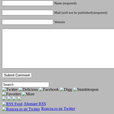
Name (required)
Mail (will not be published) (required)
Website
Abonare RSS
Roncea.ro pe Twitter