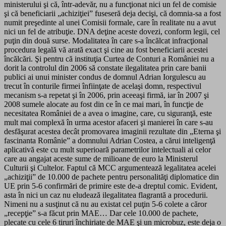
ministerului şi că, într-adevăr, nu a funcţionat nici un fel de comisie
şi că beneficiarii „achiziţiei” fuseseră deja decişi, că domnia-sa a fost
numit preşedinte al unei Comisii formale, care în realitate nu a avut
nici un fel de atribuţie. DNA deţine aceste dovezi, conform legii, cel
puţin din două surse. Modalitatea în care s-a încălcat infracţional
procedura legală vă arată exact şi cine au fost beneficiarii acestei
încălcări. Şi pentru că instituţia Curtea de Conturi a României nu a
dorit la controlul din 2006 să constate ilegalitatea prin care banii
publici ai unui minister condus de domnul Adrian Iorgulescu au
trecut în conturile firmei înfiinţate de acelaşi domn, respectivul
mecanism s-a repetat şi în 2006, prin aceeaşi firmă, iar în 2007 şi
2008 sumele alocate au fost din ce în ce mai mari, în funcţie de
necesitatea României de a avea o imagine, care, cu siguranţă, este
mult mai complexă în urma acestor afaceri şi manierei în care s-au
desfăşurat acestea decât promovarea imaginii rezultate din „Eterna şi
fascinanta Românie” a domnului Adrian Costea, a cărui inteligenţă
aplicativă este cu mult superioară parametrilor intelectuali ai celor
care au angajat aceste sume de milioane de euro la Ministerul
Culturii şi Cultelor. Faptul că MCC argumentează legalitatea acelei
„achiziţii” de 10.000 de pachete pentru personalităţi diplomatice din
UE prin 5-6 confirmări de primire este de-a dreptul comic. Evident,
asta în nici un caz nu eludează ilegalitatea flagrantă a procedurii.
Nimeni nu a susţinut că nu au existat cel puţin 5-6 colete a căror
„recepţie” s-a făcut prin MAE… Dar cele 10.000 de pachete,
plecate cu cele 6 tiruri închiriate de MAE şi un microbuz, este deja o