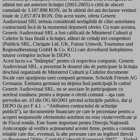
ultimii trei ani anteriori licitaţiei (2003-2005) o cifră de afaceri
cumulată de 3.187.898 RON, iar în ultimii doi ani declarase venituri
totale de 2.857.874 RON. Din acest motiv, oferta Generic
Audiovizual SRL trebuia considerată neeligibilă de către autoritatea
contractantă încă de la momentul depunerii ofertei. Cu toate acestea,
Generic Audiovizual SRL a fost calificată de Ministerul Culturii şi
Cultelor în faza finală a licitaţiei, alături de ceilalţi trei competitori
(Publicis SRL, Chelgate Ltd. UK, Futour Umwelt, Tourismus und
Regionalberatung GmbH & Co. KG) care dovediseră îndeplinirea
tuturor cerinţelor incluse în DEPO.
Acest lucru s-a ”întâmplat” pentru că respectiva companie, Generic
Audiovizual SRL, a prezentat în dosarul său de participare la licitaţia
deschisă organizată de Ministerul Culturii şi Cultelor documente
fiscale care aparţineau unei companii germane, Scholz& Friends AG
Germania. Entitatea germană nu deţinea însă participaţii în cadrul
Generic Audiovizual SRL, nu se asociase în participaţiune cu
sereleul românesc pentru a depune o ofertă comună – aşa cum
prevedea art. 43 din OG 60/2001 privind achiziţiile publice, dar şi
DEPO (la pct F 4.1. – “Atribuirea contractului de achiziţie
publică”), iar documentele financiare pe care le prezentase pentru a
acoperi neajunsurile ofertantului autohton nu erau vizate/verificate şi
de Fiscul român. Este foarte important pentru Direcţia Naţională
Anticorupţie să verifice acţionariatul acestei firme, pentru a constata
relaţiile care duc, eventual, la alte persoane care au legătură directă
cu Programul ”Sibiu, Capitală Culturală Europeană 2007”… Ţinând