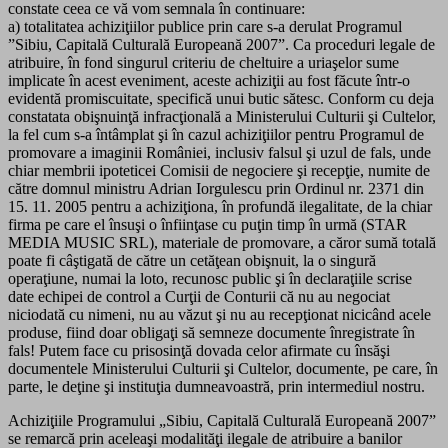
constate ceea ce vă vom semnala în continuare:
a) totalitatea achiziţiilor publice prin care s-a derulat Programul
”Sibiu, Capitală Culturală Europeană 2007”. Ca proceduri legale de
atribuire, în fond singurul criteriu de cheltuire a uriaşelor sume
implicate în acest eveniment, aceste achiziţii au fost făcute într-o
evidentă promiscuitate, specifică unui butic sătesc. Conform cu deja
constatata obişnuinţă infracţională a Ministerului Culturii şi Cultelor,
la fel cum s-a întâmplat şi în cazul achiziţiilor pentru Programul de
promovare a imaginii României, inclusiv falsul şi uzul de fals, unde
chiar membrii ipoteticei Comisii de negociere şi recepţie, numite de
către domnul ministru Adrian Iorgulescu prin Ordinul nr. 2371 din
15. 11. 2005 pentru a achiziţiona, în profundă ilegalitate, de la chiar
firma pe care el însuşi o înfiinţase cu puţin timp în urmă (STAR
MEDIA MUSIC SRL), materiale de promovare, a căror sumă totală
poate fi câştigată de către un cetăţean obişnuit, la o singură
operaţiune, numai la loto, recunosc public şi în declaraţiile scrise
date echipei de control a Curţii de Conturii că nu au negociat
niciodată cu nimeni, nu au văzut şi nu au recepţionat nicicând acele
produse, fiind doar obligaţi să semneze documente înregistrate în
fals! Putem face cu prisosinţă dovada celor afirmate cu însăşi
documentele Ministerului Culturii şi Cultelor, documente, pe care, în
parte, le deţine şi instituţia dumneavoastră, prin intermediul nostru.
Achiziţiile Programului „Sibiu, Capitală Culturală Europeană 2007”
se remarcă prin aceleaşi modalităţi ilegale de atribuire a banilor