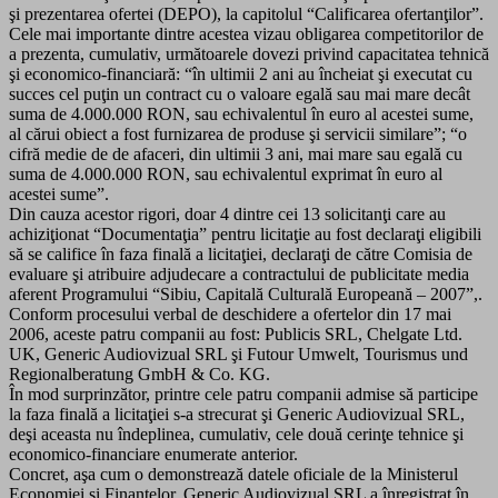
şi prezentarea ofertei (DEPO), la capitolul “Calificarea ofertanţilor”.
Cele mai importante dintre acestea vizau obligarea competitorilor de
a prezenta, cumulativ, următoarele dovezi privind capacitatea tehnică
şi economico-financiară: “în ultimii 2 ani au încheiat şi executat cu
succes cel puţin un contract cu o valoare egală sau mai mare decât
suma de 4.000.000 RON, sau echivalentul în euro al acestei sume,
al cărui obiect a fost furnizarea de produse şi servicii similare”; “o
cifră medie de de afaceri, din ultimii 3 ani, mai mare sau egală cu
suma de 4.000.000 RON, sau echivalentul exprimat în euro al
acestei sume”.
Din cauza acestor rigori, doar 4 dintre cei 13 solicitanţi care au
achiziţionat “Documentaţia” pentru licitaţie au fost declaraţi eligibili
să se califice în faza finală a licitaţiei, declaraţi de către Comisia de
evaluare şi atribuire adjudecare a contractului de publicitate media
aferent Programului “Sibiu, Capitală Culturală Europeană – 2007”,.
Conform procesului verbal de deschidere a ofertelor din 17 mai
2006, aceste patru companii au fost: Publicis SRL, Chelgate Ltd.
UK, Generic Audiovizual SRL şi Futour Umwelt, Tourismus und
Regionalberatung GmbH & Co. KG.
În mod surprinzător, printre cele patru companii admise să participe
la faza finală a licitaţiei s-a strecurat şi Generic Audiovizual SRL,
deşi aceasta nu îndeplinea, cumulativ, cele două cerinţe tehnice şi
economico-financiare enumerate anterior.
Concret, aşa cum o demonstrează datele oficiale de la Ministerul
Economiei şi Finanţelor, Generic Audiovizual SRL a înregistrat în