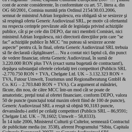
cont de aceste considerente, în conformitate cu art. 57, litera a, din
OG 60/2001, Comisia numită prin Ordinul 2154/30.03.2006,
semnat de ministrul Adrian Iorgulescu, era obligată să se sesizeze şi
să respingă oferta Generic Audiovizual SRL, pe motiv că ofertantul
nu respecta cerinţele prevăzute atât de legislaţia privind achiziţiile
publice, cât şi pe cele din DEPO, dar nici membrii Comisiei, nici
ministrul Adrian Iorgulescu, nici directorii direcţiilor prin care ”se
fac” achiziţiile publice în MCC ”nu puteau să sesizeze aceste
aspecte” pentru că, în final, oferta Generic Audiovizual SRL trebuia
să fie declarată câştigătoare!… Nu a contat nici faptul că, din punct
de vedere financiar, oferta Generic Audiovizual, în sumă de
3.220.000 RON plus TVA (exact suma bugetată de contractant!),
depăşea substanţial ofertele celorlalţi trei competitori (Publicis SRL
-2.770.750 RON + TVA, Chelgate Ltd. UK – 3.132.323 RON +
TVA, Futour Umwelt, Tourismus und Regionalberatung GmbH &
Co. KG – 2.703.840 RON + TVA). Ca argument al mânăriei,
făcute, din nou, de către MCC într-un mod cât se poate de
amatoristic, preţul total al ofertei financiare, conform DEPO, valora
50 de puncte (punctajul total maxim oferit fiind de 100 de puncte),
Generic Audiovizual SRL a reuşit să obţină 90,3183 puncte,
devansându-i astfel pe ceilalţi competitori (Publicis SRL – 86,9591;
Chelgate Ltd. UK – 78,1602; Umwelt – 58,8333).
În 14 iulie 2006, Ministerul Culturii şi Cultelor, semnează Contractul
de publicitate media (nr. 3538), aferent Programului “Sibiu, Capitala