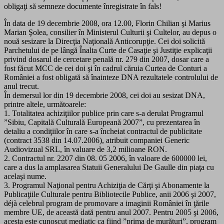
obligaţi să semneze documente înregistrate în fals!
În data de 19 decembrie 2008, ora 12.00, Florin Chilian şi Marius
Marian Şolea, consilier în Ministerul Culturii şi Cultelor, au depus o
nouă sesizare la Direcţia Naţională Anticorupţie. Cei doi solicită
Parchetului de pe lângă Înalta Curte de Casaţie şi Justiţie explicaţii
privind dosarul de cercetare penală nr. 279 din 2007, dosar care a
fost făcut MCC de cei doi şi în cadrul căruia Curtea de Conturi a
României a fost obligată să înainteze DNA rezultatele controlului de
anul trecut.
În demersul lor din 19 decembrie 2008, cei doi au sesizat DNA,
printre altele, următoarele:
1. Totalitatea achiziţiilor publice prin care s-a derulat Programul
”Sibiu, Capitală Culturală Europeană 2007”, cu prezentarea în
detaliu a condiţiilor în care s-a încheiat contractul de publicitate
(contract 3538 din 14.07.2006), atribuit companiei Generic
Audiovizual SRL, în valuare de 3,2 milioane RON.
2. Contractul nr. 2207 din 08. 05 2006, în valoare de 600000 lei,
care a dus la amplasarea Statuii Generalului De Gaulle din piaţa cu
acelaşi nume.
3. Programul Naţional pentru Achiziţia de Cărţi şi Abonamente la
Publicaţiile Culturale pentru Bibliotecile Publice, anii 2006 şi 2007,
déjà celebrul program de promovare a imaginii României în ţările
membre UE, de această dată pentru anul 2007. Pentru 2005 şi 2006,
acesta este cunoscut mediatic ca fiind ”prima de murături”, program