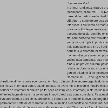
dumneavoastra?
In primul rand, maximizarea proi
facem parte, si anume UE si NA
general de participare la nivelul
UE. Apoi, o serie de proiecte se
intrinseca. Este vorba de modul
priveste politicile generale ale
trecerea de la stat contributor, m
stat care participa mult mai atent
vorba despre lupta impotriva ter
Irak, aspectele care tin de front
permite si o abordare bilateral
momentul in care avem un proie
vecinatatea apropiata, este mu
aiba si un proiect bila­teral pri
relatia cu Ucraina sau criza ene
gen de atitudine si de incercar
Romaniei in UE, decurg si cele
chestiune: dimensiunea economica. Am facut, din punct de vedere organizatoric, o
a sintetiza informatia pentru ca, din pacate, nu avem nici la misiunile noastre in strai
coridor de informatii si analiza pe tot ceea ce intra, ca si informatii, in structurile min
Al treilea lucru, de care ma voi ocupa in mod direct este zona consulara. Pe acea
evaluare la doua oficii consulare pe care trebuie sa le aducem la nivel Schengen, 
patru domenii fata de care Romania trebuie sa aiba o capacitate de reactie mai se
domeniul vizelor, si din acest punct de vedere probabil Chisinaul va fi unul din cel