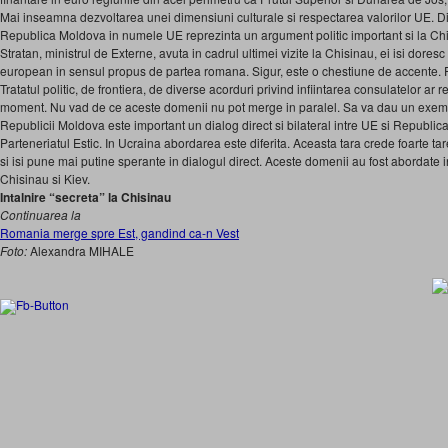
Mai inseamna dezvoltarea unei dimensiuni culturale si respectarea valorilor UE. Di
Republica Moldova in numele UE reprezinta un argument politic important si la Ch
Stratan, ministrul de Externe, avuta in cadrul ultimei vizite la Chisinau, ei isi doresc
european in sensul propus de partea romana. Sigur, este o chestiune de accente. 
Tratatul politic, de frontiera, de diverse acorduri privind infiintarea consulatelor ar r
moment. Nu vad de ce aceste domenii nu pot merge in paralel. Sa va dau un exemp
Republicii Moldova este important un dialog direct si bilateral intre UE si Republic
Parteneriatul Estic. In Ucraina abordarea este diferita. Aceasta tara crede foarte tare
si isi pune mai putine sperante in dialogul direct. Aceste domenii au fost abordate in
Chisinau si Kiev.
Intalnire “secreta” la Chisinau
Continuarea la
Romania merge spre Est, gandind ca-n Vest
Foto:
Alexandra MIHALE