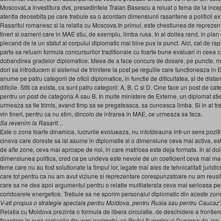
MoscovaLa investitura dvs, presedintele Traian Basescu a reluat o tema de la ince
atentia deosebita pe care trebuie sa o acordam dimensiunii rasaritene a politicii exte
Rasaritul romanesc si la relatia cu Moscova.In primul, este chestiunea de reprezent
tineri si oameni care in MAE stiu, de exemplu, limba rusa. In al doilea rand, in plan
plecand de la un statut al corpului diplomatic mai bine pus la punct. Aici, cat de ra
parte sa reluam formula concursurilor traditionale cu foarte bune evaluari in ceea ce
dobandirea gradelor diplomatice. Ideea de a face concurs de dosare, pe puncte, mi
dori sa introducem si sistemul de trimitere la post pe regulile care functioneaza in
anume pe patru categorii de oficii diplomatice, in functie de dificultatea, si de dista
dificile. Stiti ca exista, ca sunt patru categorii: A, B, C si D. Cine face un post de 
pentru un post de categoria A sau B. In multe ministere de Externe, un diplomat stie
urmeaza sa fie trimis, avand timp sa se pregateasca, sa cunoasca limba. Si in al tre
vin tineri, pentru ca nu stim, dincolo de intrarea in MAE, ce urmeaza sa faca.
Sa revenim la Rasarit…
Este o zona foarte dinamica, lucrurile evolueaza, nu intotdeauna intr-un sens poziti
cineva care doreste sa isi asume in diplomatie si o dimensiune ceva mai activa, est
de alte zone, ceva mai aproape de noi, in care matricea este deja formata. In al doi
dimensiunea politica, cred ca pe undeva este nevoie de un coeficient ceva mai ma
teme care nu au fost solutionate la timpul lor, legate mai ales de tehnicalitati jurid
care tot pentru ca nu am avut viziune si reprezentare corespunzatoare nu am reusit 
care sa ne dea apoi argumentul pentru o relatie multilaterala ceva mai serioasa p
coridoarele energetice. Trebuie sa ne sporim personalul diplomatic din aceste zon
V-ati propus o strategie speciala pentru Moldova, pentru Rusia sau pentru Caucaz
Relatia cu Moldova prezinta o formula de libera circulatie, de deschidere a frontier
finantare in euro regiunile din acel perimetru ca Prutul Superior si Dunarea de Jos, 