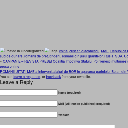
Posted in Uncategorized
Tags:
china
,
cristian diaconescu
,
MAE
,
Republica
sud de dunare
,
romanii de pretutindeni
,
romanii din jurul granitelor
,
Rusia
,
SUA
,
Uc
«
CAMPANIE – REVISTA PRESEI Coalitia Impotriva Statului Politienesc multumeste
presa online
ROMANII UITATI. MAE a intervenit alaturi de BOR in apararea parintelui Boian din
You can
leave a response
, or
trackback
from your own site.
Leave a Reply
Name (required)
Mail (will not be published) (required)
Website