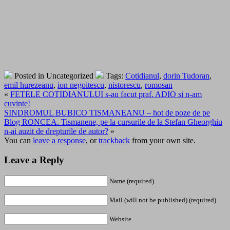
Posted in Uncategorized
Tags:
Cotidianul
,
dorin Tudoran
,
emil hurezeanu
,
ion negoitescu
,
nistorescu
,
romosan
«
FETELE COTIDIANULUI s-au facut praf. ADIO si n-am
cuvinte!
SINDROMUL BUBICO TISMANEANU – hot de poze de pe
Blog RONCEA. Tismanene, pe la cursurile de la Stefan Gheorghiu
n-ai auzit de drepturile de autor?
»
You can
leave a response
, or
trackback
from your own site.
Leave a Reply
Name (required)
Mail (will not be published) (required)
Website