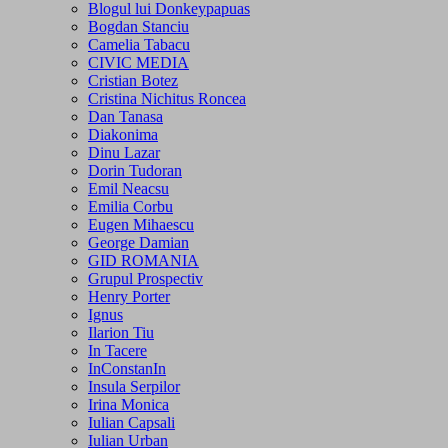
Blogul lui Donkeypapuas
Bogdan Stanciu
Camelia Tabacu
CIVIC MEDIA
Cristian Botez
Cristina Nichitus Roncea
Dan Tanasa
Diakonima
Dinu Lazar
Dorin Tudoran
Emil Neacsu
Emilia Corbu
Eugen Mihaescu
George Damian
GID ROMANIA
Grupul Prospectiv
Henry Porter
Ignus
Ilarion Tiu
In Tacere
InConstanIn
Insula Serpilor
Irina Monica
Iulian Capsali
Iulian Urban