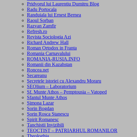
Pridvorul lui Laurentiu Dumitru Blog
Radu Portocala
Randuiala lui Ernest Bernea
Raoul Sorban
Razvan Zamfir
Refresh.ro
Revista Sociologia Azi
Richard Andrew Hall
Roman Ortodox in Franta
Romania Carnavalului
ROMANIA-RUSIA.INFO
Romanii din Kazahstan
Roncea.net
Secareanu
Secretele istoriei cu Alexandru Moraru
SEOlium – Laboratorium
Sf. Munte Athos – Pemptousia – Vatoped
Sfantul Munte Athos
Simona Lazar
Sorin Bogdan
Sorin Rosca Stanescu
Spirit Romanesc
Tanchistii Invizibili
TEOCTIST – PATRIARHUL ROMANILOR
Theologhia