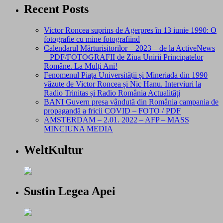
Recent Posts
Victor Roncea suprins de Agerpres în 13 iunie 1990: O
fotografie cu mine fotografiind
Calendarul Mărturisitorilor – 2023 – de la ActiveNews
– PDF/FOTOGRAFII de Ziua Unirii Principatelor
Române. La Mulți Ani!
Fenomenul Piața Universității și Mineriada din 1990
văzute de Victor Roncea și Nic Hanu. Interviuri la
Radio Trinitas și Radio România Actualități
BANI Guvern presa vândută din România campania de
propagandă a fricii COVID – FOTO / PDF
AMSTERDAM – 2.01. 2022 – AFP – MASS
MINCIUNA MEDIA
WeltKultur
Sustin Legea Apei