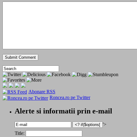
Abonare RSS
Roncea.ro pe Twitter
Alerte si informatii prin e-mail
'>
Title: