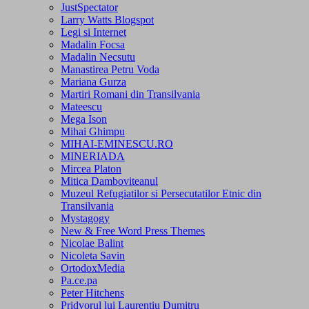
JustSpectator
Larry Watts Blogspot
Legi si Internet
Madalin Focsa
Madalin Necsutu
Manastirea Petru Voda
Mariana Gurza
Martiri Romani din Transilvania
Mateescu
Mega Ison
Mihai Ghimpu
MIHAI-EMINESCU.RO
MINERIADA
Mircea Platon
Mitica Damboviteanul
Muzeul Refugiatilor si Persecutatilor Etnic din
Transilvania
Mystagogy
New & Free Word Press Themes
Nicolae Balint
Nicoleta Savin
OrtodoxMedia
Pa.ce.pa
Peter Hitchens
Pridvorul lui Laurentiu Dumitru