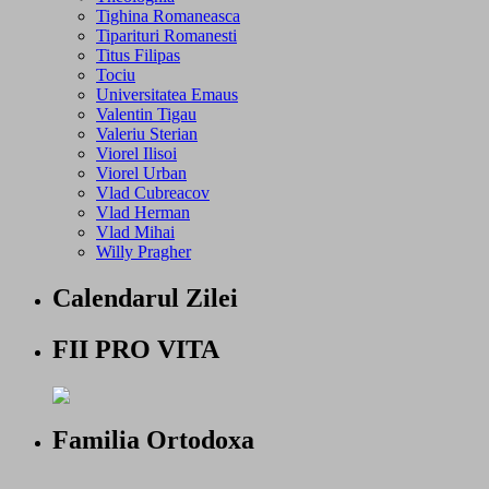
Tighina Romaneasca
Tiparituri Romanesti
Titus Filipas
Tociu
Universitatea Emaus
Valentin Tigau
Valeriu Sterian
Viorel Ilisoi
Viorel Urban
Vlad Cubreacov
Vlad Herman
Vlad Mihai
Willy Pragher
Calendarul Zilei
FII PRO VITA
Familia Ortodoxa