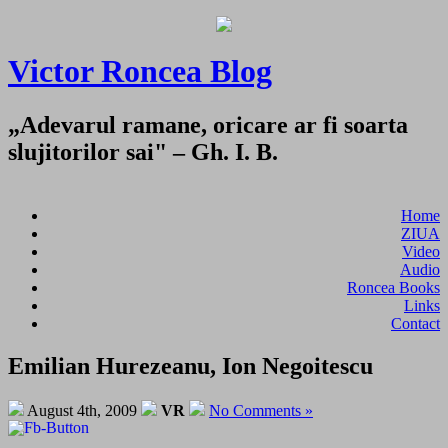
Victor Roncea Blog
„Adevarul ramane, oricare ar fi soarta
slujitorilor sai" – Gh. I. B.
Home
ZIUA
Video
Audio
Roncea Books
Links
Contact
Emilian Hurezeanu, Ion Negoitescu
August 4th, 2009
VR
No Comments »