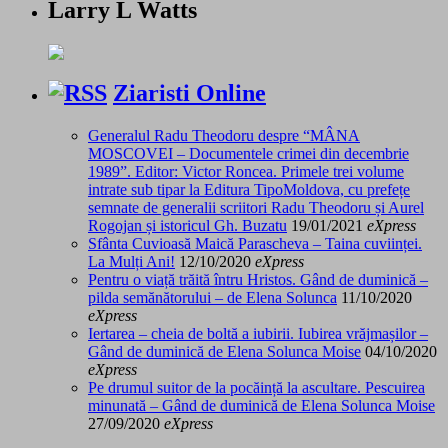
Larry L Watts
Ziaristi Online
Generalul Radu Theodoru despre “MÂNA
MOSCOVEI – Documentele crimei din decembrie
1989”. Editor: Victor Roncea. Primele trei volume
intrate sub tipar la Editura TipoMoldova, cu prefețe
semnate de generalii scriitori Radu Theodoru și Aurel
Rogojan și istoricul Gh. Buzatu
19/01/2021
eXpress
Sfânta Cuvioasă Maică Parascheva – Taina cuviinței.
La Mulți Ani!
12/10/2020
eXpress
Pentru o viață trăită întru Hristos. Gând de duminică –
pilda semănătorului – de Elena Solunca
11/10/2020
eXpress
Iertarea – cheia de boltă a iubirii. Iubirea vrăjmașilor –
Gând de duminică de Elena Solunca Moise
04/10/2020
eXpress
Pe drumul suitor de la pocăință la ascultare. Pescuirea
minunată – Gând de duminică de Elena Solunca Moise
27/09/2020
eXpress