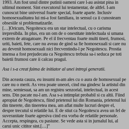
1993. Am fost unul dintre putinii oameni care l-au asistat pina in
ultimul moment. Sint executorul lui testamentar, de altfel. I-am
cunoscut bine universul foarte special, foarte aparte. Inclusiv
homosexualitatea lui mi-a fost familiara, in sensul ca ii cunosteam
obsesiile si problematizarile.
[…]Oricum, Negoitescu era un star intelectual, cu o carisma
irepresibila. In plus, era un om de o onestitate intelectuala si umana
extrem de atragatoare. Pe el il frecventau foarte multi tineri, frumosi,
uriti, baieti, fete, care nu aveau de gind sa fie homosexuali si care nu
au devenit homosexuali nici frecventindu-l pe Negoitescu. Prostia
imensa a fost prejudecata ca Negoitescu trebuia sa-i seduca pe toti
baietii frumosi care ii calcau pragul.
Asa i s-a creat faima de initiator al unei intregi generatii.
Din aceasta cauza, eu insumi m-am ales cu o aura de homosexual pe
care nu o merit. As vrea poate uneori, cind ma gindesc la artistul din
mine, semiesuat, sa am un registru senzorial, intelectual, in acest
sens. Din pacate nu-l am. Asa s-a intimplat probabil si cu altii. Fiind
apropiat de Negoitescu, fiind prietenul lui din Romania, prietenul lui
din tinerete, din tineretea mea, am aflat multe lucruri despre el,
despre trecutul si relatiile lui. E de stiut ca Negoitescu avea un fel de
suveranitate foarte agresiva cind era vorba de relatiile personale.
Accepta, respingea, cu pasiune. Se vede asta si in jurnalul lui, al
carui unic cititor sint.[…]”