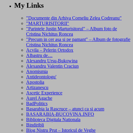
My Links
"Documente din Arhiva Corneliu Zelea Codreanu"
"MARTURISITORII"
"Parintele Justin Marturisitorul" – Album foto de
Cristina Nichitus Roncea
"Precum in cer asa si pe pamant" – Album de fotografie
Cristina Nichitus Roncea
Acvila – Pelerin Ortodox
Albastru de…
Alexandru Ursu-Bukowina
Alexandru Valentin Craciun
Anomismia
Antideontologu'
Apostolia
Artizanescu
Ascetic Experience
Aurel Agache
BadPolitics
Basarabia la Rascruce – atunci ca si acum
BASARABIA-BUCOVINA.INFO
Biblioteca Digitala Nationala
Bindiribli
Blog Nistru Prut – Istoricul de Veghe