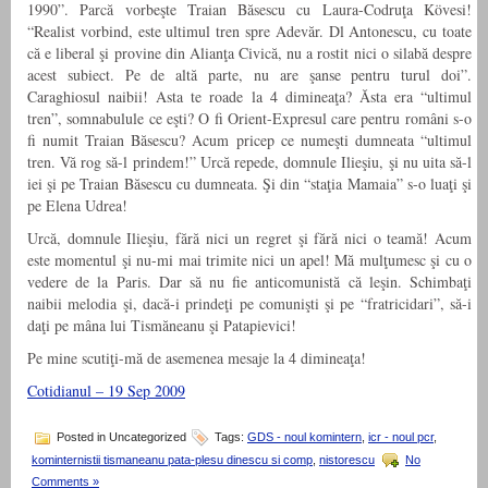
1990”. Parcă vorbeşte Traian Băsescu cu Laura-Codruţa Kövesi!
“Realist vorbind, este ultimul tren spre Adevăr. Dl Antonescu, cu toate
că e liberal şi provine din Alianţa Civică, nu a rostit nici o silabă despre
acest subiect. Pe de altă parte, nu are şanse pentru turul doi”.
Caraghiosul naibii! Asta te roade la 4 dimineaţa? Ăsta era “ultimul
tren”, somnabulule ce eşti? O fi Orient-Expresul care pentru români s-o
fi numit Traian Băsescu? Acum pricep ce numeşti dumneata “ultimul
tren. Vă rog să-l prindem!” Urcă repede, domnule Ilieşiu, şi nu uita să-l
iei şi pe Traian Băsescu cu dumneata. Şi din “staţia Mamaia” s-o luaţi şi
pe Elena Udrea!
Urcă, domnule Ilieşiu, fără nici un regret şi fără nici o teamă! Acum
este momentul şi nu-mi mai trimite nici un apel! Mă mulţumesc şi cu o
vedere de la Paris. Dar să nu fie anticomunistă că leşin. Schimbaţi
naibii melodia şi, dacă-i prindeţi pe comunişti şi pe “fratricidari”, să-i
daţi pe mâna lui Tismăneanu şi Patapievici!
Pe mine scutiţi-mă de asemenea mesaje la 4 dimineaţa!
Cotidianul – 19 Sep 2009
Posted in Uncategorized
Tags:
GDS - noul komintern
,
icr - noul pcr
,
kominternistii tismaneanu pata-plesu dinescu si comp
,
nistorescu
No
Comments »