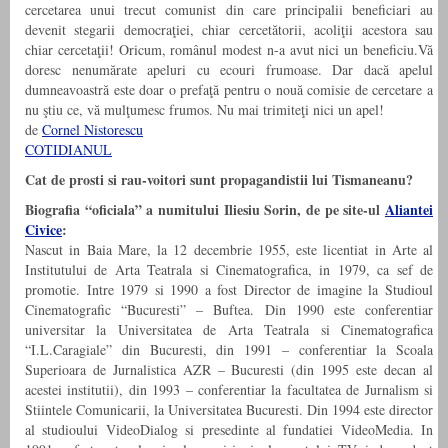
cercetarea unui trecut comunist din care principalii beneficiari au
devenit stegarii democraţiei, chiar cercetătorii, acoliţii acestora sau
chiar cercetaţii! Oricum, românul modest n-a avut nici un beneficiu.Vă
doresc nenumărate apeluri cu ecouri frumoase. Dar dacă apelul
dumneavoastră este doar o prefaţă pentru o nouă comisie de cercetare a
nu ştiu ce, vă mulţumesc frumos. Nu mai trimiteţi nici un apel!
de
Cornel Nistorescu
COTIDIANUL
Cat de prosti si rau-voitori sunt propagandistii lui Tismaneanu?
Biografia “oficiala” a numitului Iliesiu Sorin, de pe site-ul
Aliantei
Civice
:
Nascut in Baia Mare, la 12 decembrie 1955, este licentiat in Arte al
Institutului de Arta Teatrala si Cinematografica, in 1979, ca sef de
promotie. Intre 1979 si 1990 a fost Director de imagine la Studioul
Cinematografic “Bucuresti” – Buftea. Din 1990 este conferentiar
universitar la Universitatea de Arta Teatrala si Cinematografica
“I.L.Caragiale” din Bucuresti, din 1991 – conferentiar la Scoala
Superioara de Jurnalistica AZR – Bucuresti (din 1995 este decan al
acestei institutii), din 1993 – conferentiar la facultatea de Jurnalism si
Stiintele Comunicarii, la Universitatea Bucuresti. Din 1994 este director
al studioului VideoDialog si presedinte al fundatiei VideoMedia. In