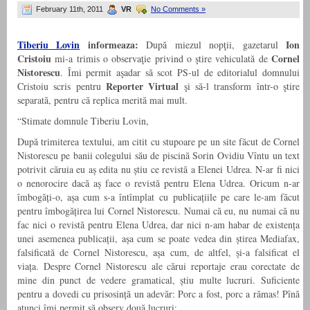
February 11th, 2011
VR
No Comments »
Tiberiu Lovin
informeaza:
Ion
După miezul nopţii, gazetarul
Cristoiu
Cornel
mi-a trimis o observaţie privind o ştire vehiculată de
Nistorescu
. Îmi permit aşadar să scot PS-ul de editorialul domnului
Reporter Virtual
Cristoiu scris pentru
şi să-l transform într-o ştire
separată, pentru că replica merită mai mult.
“Stimate domnule Tiberiu Lovin,
După trimiterea textului, am citit cu stupoare pe un site făcut de Cornel
Nistorescu pe banii colegului său de piscină Sorin Ovidiu Vîntu un text
potrivit căruia eu aș edita nu știu ce revistă a Elenei Udrea. N-ar fi nici
o nenorocire dacă aș face o revistă pentru Elena Udrea. Oricum n-ar
îmbogăți-o, așa cum s-a întîmplat cu publicațiile pe care le-am făcut
pentru îmbogățirea lui Cornel Nistorescu. Numai că eu, nu numai că nu
fac nici o revistă pentru Elena Udrea, dar nici n-am habar de existența
unei asemenea publicații, așa cum se poate vedea din știrea Mediafax,
falsificată de Cornel Nistorescu, așa cum, de altfel, și-a falsificat el
viața. Despre Cornel Nistorescu ale cărui reportaje erau corectate de
mine din punct de vedere gramatical, știu multe lucruri. Suficiente
pentru a dovedi cu prisosință un adevăr: Porc a fost, porc a rămas! Pînă
atunci îmi permit să observ două lucruri: