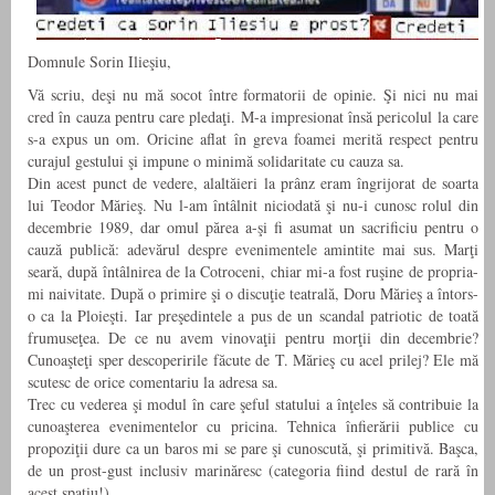
Domnule Sorin Ilieşiu,
Vă scriu, deşi nu mă socot între formatorii de opinie. Şi nici nu mai
cred în cauza pentru care pledaţi. M-a impresionat însă pericolul la care
s-a expus un om. Oricine aflat în greva foamei merită respect pentru
curajul gestului şi impune o minimă solidaritate cu cauza sa.
Din acest punct de vedere, alaltăieri la prânz eram îngrijorat de soarta
lui Teodor Mărieş. Nu l-am întâlnit niciodată şi nu-i cunosc rolul din
decembrie 1989, dar omul părea a-şi fi asumat un sacrificiu pentru o
cauză publică: adevărul despre evenimentele amintite mai sus. Marţi
seară, după întâlnirea de la Cotroceni, chiar mi-a fost ruşine de propria-
mi naivitate. După o primire şi o discuţie teatrală, Doru Mărieş a întors-
o ca la Ploieşti. Iar preşedintele a pus de un scandal patriotic de toată
frumuseţea. De ce nu avem vinovaţii pentru morţii din decembrie?
Cunoaşteţi sper descoperirile făcute de T. Mărieş cu acel prilej? Ele mă
scutesc de orice comentariu la adresa sa.
Trec cu vederea şi modul în care şeful statului a înţeles să contribuie la
cunoaşterea evenimentelor cu pricina. Tehnica înfierării publice cu
propoziţii dure ca un baros mi se pare şi cunoscută, şi primitivă. Başca,
de un prost-gust inclusiv marinăresc (categoria fiind destul de rară în
acest spaţiu!).