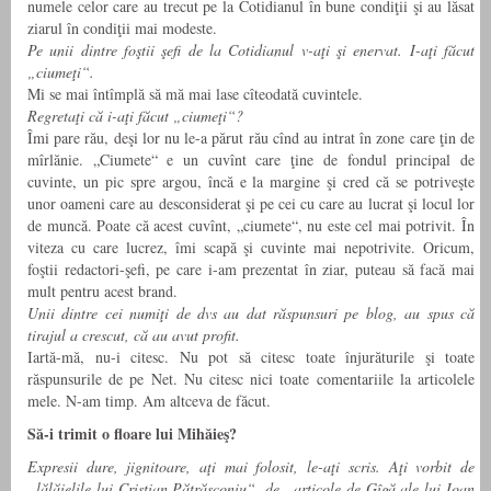
numele celor care au trecut pe la Cotidianul în bune condiţii şi au lăsat
ziarul în condiţii mai modeste.
Pe unii dintre foştii şefi de la Cotidianul v-aţi şi enervat. I-aţi făcut
„ciumeţi“.
Mi se mai întîmplă să mă mai lase cîteodată cuvintele.
Regretaţi că i-aţi făcut „ciumeţi“?
Îmi pare rău, deşi lor nu le-a părut rău cînd au intrat în zone care ţin de
mîrlănie. „Ciumete“ e un cuvînt care ţine de fondul principal de
cuvinte, un pic spre argou, încă e la margine şi cred că se potriveşte
unor oameni care au desconsiderat şi pe cei cu care au lucrat şi locul lor
de muncă. Poate că acest cuvînt, „ciumete“, nu este cel mai potrivit. În
viteza cu care lucrez, îmi scapă şi cuvinte mai nepotrivite. Oricum,
foştii redactori-şefi, pe care i-am prezentat în ziar, puteau să facă mai
mult pentru acest brand.
Unii dintre cei numiţi de dvs au dat răspunsuri pe blog, au spus că
tirajul a crescut, că au avut profit.
Iartă-mă, nu-i citesc. Nu pot să citesc toate înjurăturile şi toate
răspunsurile de pe Net. Nu citesc nici toate comentariile la articolele
mele. N-am timp. Am altceva de făcut.
Să-i trimit o floare lui Mihăieş?
Expresii dure, jignitoare, aţi mai folosit, le-aţi scris. Aţi vorbit de
„lălăielile lui Cristian Pătrăşconiu“, de „articole de Gîgă ale lui Ioan