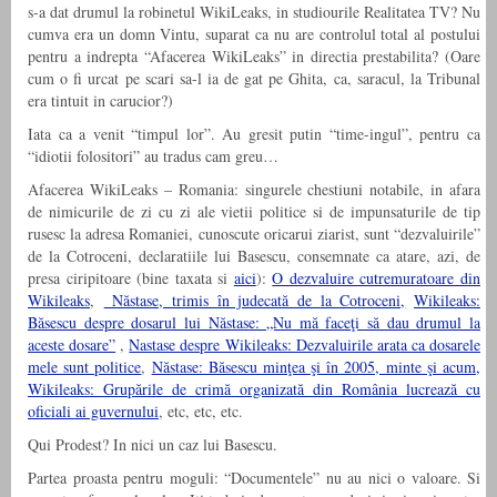
s-a dat drumul la robinetul WikiLeaks, in studiourile Realitatea TV? Nu
cumva era un domn Vintu, suparat ca nu are controlul total al postului
pentru a indrepta “Afacerea WikiLeaks” in directia prestabilita? (Oare
cum o fi urcat pe scari sa-l ia de gat pe Ghita, ca, saracul, la Tribunal
era tintuit in carucior?)
Iata ca a venit “timpul lor”. Au gresit putin “time-ingul”, pentru ca
“idiotii folositori” au tradus cam greu…
Afacerea WikiLeaks – Romania: singurele chestiuni notabile, in afara
de nimicurile de zi cu zi ale vietii politice si de impunsaturile de tip
rusesc la adresa Romaniei, cunoscute oricarui ziarist, sunt “dezvaluirile”
de la Cotroceni, declaratiile lui Basescu, consemnate ca atare, azi, de
presa ciripitoare (bine taxata si
aici
):
O dezvaluire cutremuratoare din
Wikileaks
,
Năstase, trimis în judecată de la Cotroceni,
Wikileaks:
Băsescu despre dosarul lui Năstase: „Nu mă faceţi să dau drumul la
aceste dosare”
,
Nastase despre Wikileaks: Dezvaluirile arata ca dosarele
mele sunt politice
,
Năstase: Băsescu minţea şi în 2005, minte şi acum,
Wikileaks: Grupările de crimă organizată din România lucrează cu
oficiali ai guvernului
, etc, etc, etc.
Qui Prodest? In nici un caz lui Basescu.
Partea proasta pentru moguli: “Documentele” nu au nici o valoare. Si