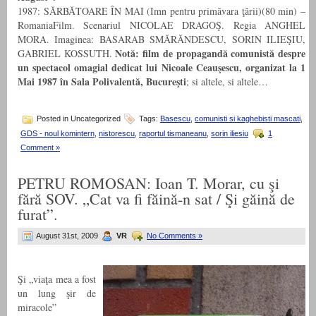
1987: SĂRBĂTOARE ÎN MAI (Imn pentru primăvara ţării)(80 min) –
RomaniaFilm. Scenariul NICOLAE DRAGOŞ. Regia ANGHEL
MORA. Imaginea: BASARAB SMĂRĂNDESCU, SORIN ILIEŞIU,
Notă: film de propagandă comunistă despre
GABRIEL KOSSUTH.
un spectacol omagial dedicat lui Nicoale Ceauşescu, organizat la 1
Mai 1987 în Sala Polivalentă, Bucureşti
; si altele, si altele…
Posted in Uncategorized
Tags:
Basescu
,
comunisti si kaghebisti mascati
,
GDS - noul komintern
,
nistorescu
,
raportul tismaneanu
,
sorin iliesiu
1
Comment »
PETRU ROMOSAN: Ioan T. Morar, cu şi
fără SOV. „Cat va fi făină-n sat / Şi găină de
furat”.
August 31st, 2009
VR
No Comments »
Şi „viaţa mea a fost
un lung şir de
miracole”