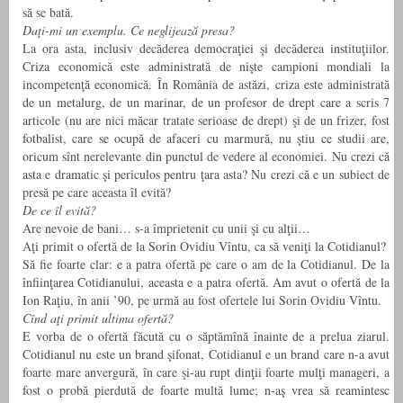
să se bată.
Daţi-mi un exemplu. Ce neglijează presa?
La ora asta, inclusiv decăderea democraţiei şi decăderea instituţiilor.
Criza economică este administrată de nişte campioni mondiali la
incompetenţă economică. În România de astăzi, criza este administrată
de un metalurg, de un marinar, de un profesor de drept care a scris 7
articole (nu are nici măcar tratate serioase de drept) şi de un frizer, fost
fotbalist, care se ocupă de afaceri cu marmură, nu ştiu ce studii are,
oricum sînt nerelevante din punctul de vedere al economiei. Nu crezi că
asta e dramatic şi periculos pentru ţara asta? Nu crezi că e un subiect de
presă pe care aceasta îl evită?
De ce îl evită?
Are nevoie de bani… s-a împrietenit cu unii şi cu alţii…
Aţi primit o ofertă de la Sorin Ovidiu Vîntu, ca să veniţi la Cotidianul?
Să fie foarte clar: e a patra ofertă pe care o am de la Cotidianul. De la
înfiinţarea Cotidianului, aceasta e a patra ofertă. Am avut o ofertă de la
Ion Raţiu, în anii ’90, pe urmă au fost ofertele lui Sorin Ovidiu Vîntu.
Cînd aţi primit ultima ofertă?
E vorba de o ofertă făcută cu o săptămînă înainte de a prelua ziarul.
Cotidianul nu este un brand şifonat, Cotidianul e un brand care n-a avut
foarte mare anvergură, în care şi-au rupt dinţii foarte mulţi manageri, a
fost o probă pierdută de foarte multă lume; n-aş vrea să reamintesc