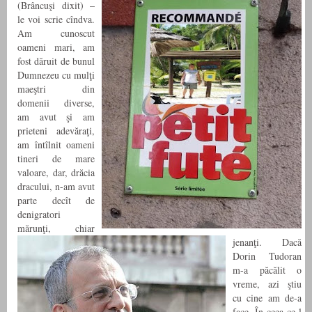
(Brâncuşi dixit) –
le voi scrie cîndva.
Am cunoscut
oameni mari, am
fost dăruit de bunul
Dumnezeu cu mulţi
maeştri din
domenii diverse,
am avut şi am
prieteni adevăraţi,
am întîlnit oameni
tineri de mare
valoare, dar, drăcia
dracului, n-am avut
parte decît de
denigratori
mărunţi, chiar
jenanţi. Dacă
Dorin Tudoran
m-a păcălit o
vreme, azi ştiu
cu cine am de-a
face. În ceea ce-l