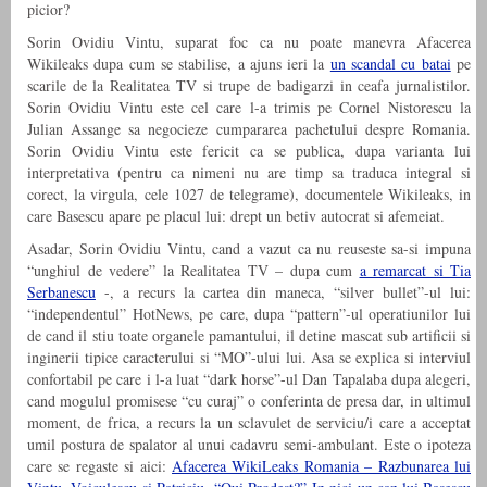
picior?
Sorin Ovidiu Vintu, suparat foc ca nu poate manevra Afacerea
Wikileaks dupa cum se stabilise, a ajuns ieri la
un scandal cu batai
pe
scarile de la Realitatea TV si trupe de badigarzi in ceafa jurnalistilor.
Sorin Ovidiu Vintu este cel care l-a trimis pe Cornel Nistorescu la
Julian Assange sa negocieze cumpararea pachetului despre Romania.
Sorin Ovidiu Vintu este fericit ca se publica, dupa varianta lui
interpretativa (pentru ca nimeni nu are timp sa traduca integral si
corect, la virgula, cele 1027 de telegrame), documentele Wikileaks, in
care Basescu apare pe placul lui: drept un betiv autocrat si afemeiat.
Asadar, Sorin Ovidiu Vintu, cand a vazut ca nu reuseste sa-si impuna
“unghiul de vedere” la Realitatea TV – dupa cum
a remarcat si Tia
Serbanescu
-, a recurs la cartea din maneca, “silver bullet”-ul lui:
“independentul” HotNews, pe care, dupa “pattern”-ul operatiunilor lui
de cand il stiu toate organele pamantului, il detine mascat sub artificii si
inginerii tipice caracterului si “MO”-ului lui. Asa se explica si interviul
confortabil pe care i l-a luat “dark horse”-ul Dan Tapalaba dupa alegeri,
cand mogulul promisese “cu curaj” o conferinta de presa dar, in ultimul
moment, de frica, a recurs la un sclavulet de serviciu/i care a acceptat
umil postura de spalator al unui cadavru semi-ambulant. Este o ipoteza
care se regaste si aici:
Afacerea WikiLeaks Romania – Razbunarea lui