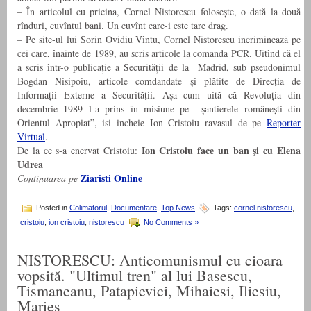
– În articolul cu pricina, Cornel Nistorescu folosește, o dată la două
rînduri, cuvîntul bani. Un cuvînt care-i este tare drag.
– Pe site-ul lui Sorin Ovidiu Vîntu, Cornel Nistorescu incriminează pe
cei care, înainte de 1989, au scris articole la comanda PCR. Uitînd că el
a scris într-o publicație a Securității de la Madrid, sub pseudonimul
Bogdan Nisipoiu, articole comdandate și plătite de Direcția de
Informații Externe a Securității. Așa cum uită că Revoluția din
decembrie 1989 l-a prins în misiune pe șantierele românești din
Orientul Apropiat”, isi incheie Ion Cristoiu ravasul de pe
Reporter
Virtual
.
Ion Cristoiu face un ban şi cu Elena
De la ce s-a enervat Cristoiu:
Udrea
Ziaristi Online
Continuarea pe
Posted in
Colimatorul
,
Documentare
,
Top News
Tags:
cornel nistorescu
,
cristoiu
,
ion cristoiu
,
nistorescu
No Comments »
NISTORESCU: Anticomunismul cu cioara
vopsită. "Ultimul tren" al lui Basescu,
Tismaneanu, Patapievici, Mihaiesi, Iliesiu,
Maries