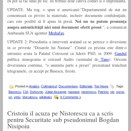
eu pot sa fac unul pe loc. Iti trebuie doar cateva coduri si o imprimanta.
UPDATE: Ma rog, o spun si americanii:”Departamentul de stat nu
comentează cu privire la materiale, inclusiv documente confidenţiale,
Noi nu ne putem pronunţa
care este posibil să fi ajuns în presă.
asupra autenticităţii nici unui document oferit presei
“, a comunicat
Ambasada SUA agentiei
Mediafax
.
UPDATE 2: Presedintia a intervenit aratand ca se petrece o diversiune
in ce priveste “Dosarele lui Nastase”. Citatul cu pricina este dintr-o
intrunire avuta la Palatul Cotroceni cu liderii PSD, in 2009.
Gandul
publica stenograma si extrasul Audio (semnalat de
Tano
). Oricum
diversiunea continua, “o anumita parte a presei” prezentand trunchiat
telegramele, cu accept pe Basescu, fireste.
Posted in
Analize
,
Colimatorul
,
Documentare
,
Editoriale
,
Top News
Tags:
Basescu
,
CIA
,
Duhovnic
,
Julian Assange
,
nastase
,
nistorescu
,
Patriciu
,
sie
,
soros
,
sri
,
vintu
,
Voiculescu
,
wikileaks
6 Comments »
Cristoiu il acuza pe Nistorescu ca a scris
pentru Securitate sub pseudonimul Bogdan
Nisipoiu