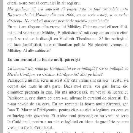
citezi, n-are rost să comunici în alt registru.
Mă gîndeam că era suficient să puneţi faţă în faţă articolele anti-
Băsescu ale lui Mihăieş din anii 2000, cu ce scrie astăzi, şi se vedea
diferenţa. Nu cred că mai era nevoie de pocirea numelui său.
Eu nu i-am răspuns atîta vreme lui Mihăieş. Chiar nu cred că merită să-
mi pierd vremea cu Mihăieş. E plictisitor să mă ocup de un om a cărui
operă se reduce la discuţii cu Vladimir Tismăneanu. Să fim serioşi: el
nu face jurnalistică, face militantism politic. Ne pierdem vremea cu
Mihăieş. Ai alte subiecte?
Eu am renunţat la foarte mulţi părerişti
Cu oamenii din redacţia Cotidianului ce se întîmplă? Ce se întîmplă cu
Mirela Corlăţan, cu Cristian Pătrăşconiu? Sînt pe liber?
Pătrăşconiu nu mai scrie în acest ziar cîtă vreme sînt eu aici. Trustul s-a
ocupat să-l mute în altă parte. Dacă nu-l mută, voi găsi forme să-i
diminuez prezenţa în ziar. Nu mă interesează, nu vreau să lucrez cu
Pătrăşconiu, este dintre cei care s-au afirmat în curentul de părerişti. Eu
n-am nevoie de aşa ceva. Eu am renunţat la foarte mulţi părerişti, gen
Ioan T. Morar şi Pătrăşconiu, pentru că n-au nici o legătură cu ceea ce
eu înţeleg prin gazetărie. Ei traduc totul personal; eu nu vreau să scrie
în Cotidianul, pentru n-au nici o legătură cu ideea de gazetărie pe care
vreau s-o fac la Cotidianul.