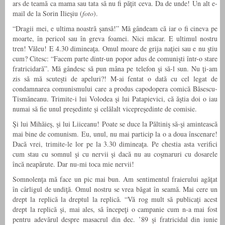
ars de teamă ca mama sau tata să nu fi păţit ceva. Da de unde! Un alt e-
mail de la Sorin Ilieşiu (
foto
).
“Dragii mei, e ultima noastră şansă!” Mă gândeam că iar o fi cineva pe
moarte, în pericol sau în greva foamei. Nici măcar. E ultimul nostru
tren! Văleu! E 4.30 dimineaţa. Omul moare de grija naţiei sau e nu ştiu
cum? Citesc: “Facem parte dintr-un popor adus de comunişti într-o stare
fratricidară”. Mă gândesc să pun mâna pe telefon şi să-l sun. Nu ţi-am
zis să mă scuteşti de apeluri?! M-ai fentat o dată cu cel legat de
condamnarea comunismului care a produs capodopera comică Băsescu-
Tismăneanu. Trimite-i lui Volodea şi lui Patapievici, că ăştia doi o iau
numai să fie unul preşedinte şi celălalt vicepreşedinte de comisie.
Şi lui Mihăieş, şi lui Liiceanu! Poate se duce la Păltiniş să-şi amintească
mai bine de comunism. Eu, unul, nu mai particip la o a doua înscenare!
Dacă vrei, trimite-le lor pe la 3.30 dimineaţa. Pe chestia asta verifici
cum stau cu somnul şi cu nervii şi dacă nu au coşmaruri cu dosarele
încă neapărute. Dar nu-mi toca mie nervii!
Somnolenţa mă face un pic mai bun. Am sentimentul fraierului agăţat
în cârligul de undiţă. Omul nostru se vrea băgat în seamă. Mai cere un
drept la replică la dreptul la replică. “Vă rog mult să publicaţi acest
drept la replică şi, mai ales, să începeţi o campanie cum n-a mai fost
pentru adevărul despre masacrul din dec. ’89 şi fratricidal din iunie