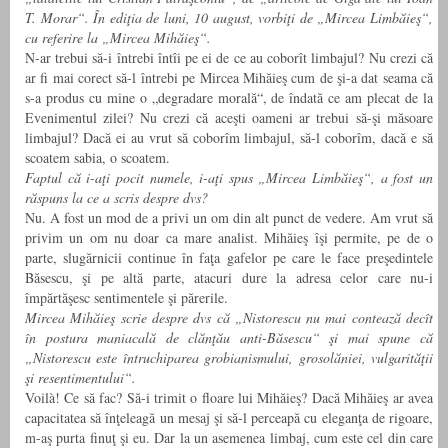
T. Morar“. În ediţia de luni, 10 august, vorbiţi de „Mircea Limbăieş“,
cu referire la „Mircea Mihăieş“.
N-ar trebui să-i întrebi întîi pe ei de ce au coborît limbajul? Nu crezi că
ar fi mai corect să-l întrebi pe Mircea Mihăieş cum de şi-a dat seama că
s-a produs cu mine o „degradare morală“, de îndată ce am plecat de la
Evenimentul zilei? Nu crezi că aceşti oameni ar trebui să-şi măsoare
limbajul? Dacă ei au vrut să coborîm limbajul, să-l coborîm, dacă e să
scoatem sabia, o scoatem.
Faptul că i-aţi pocit numele, i-aţi spus „Mircea Limbăieş“, a fost un
răspuns la ce a scris despre dvs?
Nu. A fost un mod de a privi un om din alt punct de vedere. Am vrut să
privim un om nu doar ca mare analist. Mihăieş îşi permite, pe de o
parte, slugărnicii continue în faţa gafelor pe care le face preşedintele
Băsescu, şi pe altă parte, atacuri dure la adresa celor care nu-i
împărtăşesc sentimentele şi părerile.
Mircea Mihăieş scrie despre dvs că „Nistorescu nu mai contează decît
în postura maniacală de clănţău anti-Băsescu“ şi mai spune că
„Nistorescu este întruchiparea grobianismului, grosolăniei, vulgarităţii
şi resentimentului“.
Voilà! Ce să fac? Să-i trimit o floare lui Mihăieş? Dacă Mihăieş ar avea
capacitatea să înţeleagă un mesaj şi să-l perceapă cu eleganţa de rigoare,
m-aş purta finuţ şi eu. Dar la un asemenea limbaj, cum este cel din care