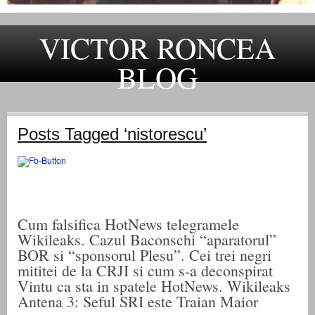
VICTOR RONCEA
BLOG
„ADEVARUL RAMANE, ORICARE AR FI SOARTA SLUJITORILOR SAI" – GH. I. B.
Posts Tagged ‘nistorescu’
Cum falsifica HotNews telegramele
Wikileaks. Cazul Baconschi “aparatorul”
BOR si “sponsorul Plesu”. Cei trei negri
mititei de la CRJI si cum s-a deconspirat
Vintu ca sta in spatele HotNews. Wikileaks
Antena 3: Seful SRI este Traian Maior