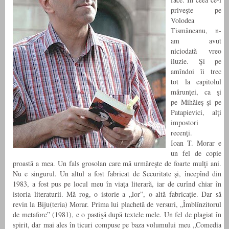
priveşte pe
Volodea
Tismăneanu, n-
am avut
niciodată vreo
iluzie. Şi pe
amîndoi îi trec
tot la capitolul
mărunţei, ca şi
pe Mihăieş şi pe
Patapievici, alţi
impostori
recenţi.
Ioan T. Morar e
un fel de copie
proastă a mea. Un fals grosolan care mă urmăreşte de foarte mulţi ani.
Nu e singurul. Un altul a fost fabricat de Securitate şi, începînd din
1983, a fost pus pe locul meu în viaţa literară, iar de curînd chiar în
istoria literaturii. Mă rog, o istorie a „lor”, o altă fabricaţie. Dar să
revin la Biju(teria) Morar. Prima lui plachetă de versuri, „Îmblînzitorul
de metafore” (1981), e o pastişă după textele mele. Un fel de plagiat în
spirit, dar mai ales în ticuri compuse pe baza volumului meu „Comedia