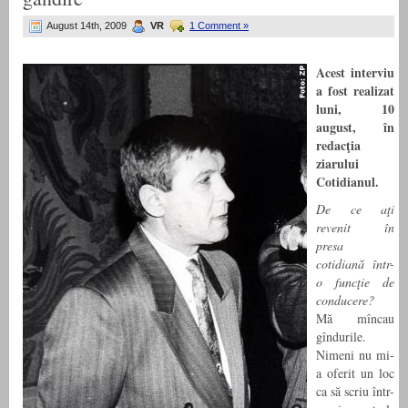
August 14th, 2009
VR
1 Comment »
Acest interviu
a fost realizat
luni, 10
august, în
redacţia
ziarului
Cotidianul.
De ce aţi
revenit în
presa
cotidiană într-
o funcţie de
conducere?
Mă mîncau
gîndurile.
Nimeni nu mi-
a oferit un loc
ca să scriu într-