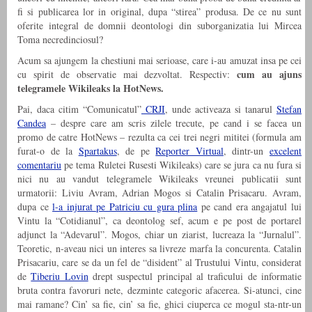
fi si publicarea lor in original, dupa “stirea” produsa. De ce nu sunt
oferite integral de domnii deontologi din suborganizatia lui Mircea
Toma necredinciosul?
Acum sa ajungem la chestiuni mai serioase, care i-au amuzat insa pe cei
cum au ajuns
cu spirit de observatie mai dezvoltat. Respectiv:
telegramele Wikileaks la HotNews.
Pai, daca citim “Comunicatul”
CRJI
, unde activeaza si tanarul
Stefan
Candea
– despre care am scris zilele trecute, pe cand i se facea un
promo de catre HotNews – rezulta ca cei trei negri mititei (formula am
furat-o de la
Spartakus
, de pe
Reporter Virtual
, dintr-un
excelent
comentariu
pe tema Ruletei Rusesti Wikileaks) care se jura ca nu fura si
nici nu au vandut telegramele Wikileaks vreunei publicatii sunt
urmatorii: Liviu Avram, Adrian Mogos si Catalin Prisacaru. Avram,
dupa ce
l-a injurat pe Patriciu cu gura plina
pe cand era angajatul lui
Vintu la “Cotidianul”, ca deontolog sef, acum e pe post de portarel
adjunct la “Adevarul”. Mogos, chiar un ziarist, lucreaza la “Jurnalul”.
Teoretic, n-aveau nici un interes sa livreze marfa la concurenta. Catalin
Prisacariu, care se da un fel de “disident” al Trustului Vintu, considerat
de
Tiberiu Lovin
drept suspectul principal al traficului de informatie
bruta contra favoruri nete, dezminte categoric afacerea. Si-atunci, cine
mai ramane? Cin’ sa fie, cin’ sa fie, ghici ciuperca ce mogul sta-ntr-un