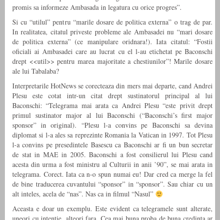
promis sa informeze Ambasada in legatura cu orice progres”.
Si cu “utilul” pentru “marile dosare de politica externa” o trag de par.
In realitatea, citatul priveste probleme ale Ambasadei nu “mari dosare
de politica externa” (ce manipulare oridnara!). Iata citatul: “Fostii
oficiali ai Ambasadei care au lucrat cu el l-au etichetat pe Baconschi
drept <<util>> pentru marea majoritate a chestiunilor”! Marile dosare
ale lui Tabalaba?
Interpretarile HotNews se corecteaza din mers mai departe, cand Andrei
Plesu este cotat intr-un citat drept sustinatorul principal al lui
Baconschi: “Telegrama mai arata ca Andrei Plesu “este privit drept
primul sustinator major al lui Baconschi (“Baconschi’s first major
sponsor” in original). “Plesu l-a convins pe Baconschi sa devina
diplomat si l-a ales sa reprezinte Romania la Vatican in 1997. Tot Plesu
l-a convins pe presedintele Basescu ca Baconschi ar fi un bun secretar
de stat in MAE in 2005. Baconschi a fost consilierul lui Plesu cand
acesta din urma a fost ministru al Culturii in anii ’90”, se mai arata in
telegrama.​ Corect. Iata ca n-o spun numai eu! Dar cred ca merge la fel
de bine traducerea cuvantului “sponsor” in “sponsor”. Sau chiar cu un
alt inteles, acela de “nas”. Nas ca in filmul “Nasul”
Aceasta e doar un exemplu. Este evident ca telegramele sunt alterate,
uneori cu intentie, alteori fara. Cea mai buna proba de buna credinta ar