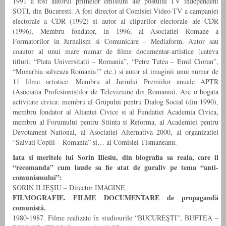
1991 a fost autorul primelor emisiuni ale postului TV independent
SOTI, din Bucuresti. A fost director al Comisiei Video-TV a campaniei
electorale a CDR (1992) si autor al clipurilor electorale ale CDR
(1996). Membru fondator, in 1996, al Asociatiei Romane a
Formatorilor in Jurnalism si Comunicare – Mediaform. Autor sau
coautor al unui mare numar de filme documentar-artistice (cateva
titluri: “Piata Universitatii – Romania”, “Petre Tutea – Emil Cioran”,
“Monarhia salveaza Romania!” etc.) si autor al imaginii unui numar de
11 filme artistice. Membru al Juriului Premiilor anuale APTR
(Asociatia Profesionistilor de Televiziune din Romania). Are o bogata
activitate civica: membru al Grupului pentru Dialog Social (din 1990),
membru fondator al Aliantei Civice si al Fundatiei Academia Civica,
membru al Forumului pentru Stiinta si Reforma, al Academiei pentru
Devotament National, al Asociatiei Alternativa 2000, al organizatiei
“Salvati Copiii – Romania” si… al Comisiei Tismaneanu.
Iata si meritele lui Sorin Iliesiu, din biografia sa reala, care il
“recomanda” cum laude sa fie atat de guraliv pe tema “anti-
comunismului”:
SORIN ILIEŞIU – Director IMAGINE
FILMOGRAFIE. FILME DOCUMENTARE de propagandă
comunistă.
1980-1987. Filme realizate în studiourile “BUCUREŞTI”, BUFTEA –