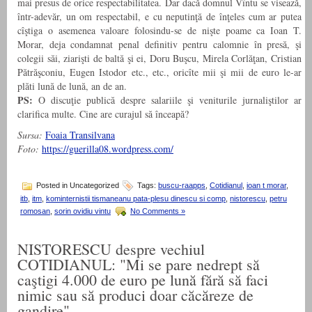
mai presus de orice respectabilitatea. Dar dacă domnul Vîntu se visează,
într-adevăr, un om respectabil, e cu neputinţă de înţeles cum ar putea
cîştiga o asemenea valoare folosindu-se de nişte poame ca Ioan T.
Morar, deja condamnat penal definitiv pentru calomnie în presă, şi
colegii săi, ziarişti de baltă şi ei, Doru Buşcu, Mirela Corlăţan, Cristian
Pătrăşconiu, Eugen Istodor etc., etc., oricîte mii şi mii de euro le-ar
plăti lună de lună, an de an.
PS:
O discuţie publică despre salariile şi veniturile jurnaliştilor ar
clarifica multe. Cine are curajul să înceapă?
Sursa:
Foaia Transilvana
Foto:
https://guerilla08.wordpress.com/
Posted in Uncategorized
Tags:
buscu-raapps
,
Cotidianul
,
ioan t morar
,
itb
,
itm
,
kominternistii tismaneanu pata-plesu dinescu si comp
,
nistorescu
,
petru
romosan
,
sorin ovidiu vintu
No Comments »
NISTORESCU despre vechiul
COTIDIANUL: "Mi se pare nedrept să
caştigi 4.000 de euro pe lună fără să faci
nimic sau să produci doar căcăreze de
gandire"