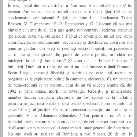
În rest, apelul dumneavoastră m-a lăsat rece. Am motivele mele să fiu
precaut. Am semnat cândva un alt apel pe care l-aţi iniţiat. Cel pentru
condamnarea comunismului! Ştiţi ce bine l-au condamnat Traian
Băsescu, V. Tismăneanu, H.-R. Patapievici şi G. Liiceanu că n-a mai
rămas nici urmă de el, deşi ţara geme sub controlul aceloraşi structuri
(pe alocuri ceva mai culturale!). Faptul că reveniţi cu un alt apel după
contrafacerea cu comunismul, Securitatea şi deschiderea dosarelor mă
pune pe gânduri. Ori vreţi să reeditaţi succesul operaţiunii precedente
cu o alta şi mai şireată din punct de vedere politic, ori chiar nu
înţelegeţi la ce aţi fost folosit? Şi v-au dat un brânci într-o nouă
iniţiativă. Dacă tot a ţinut, de ce să nu mai încerce o dată!Domnule
Sorin Ilieşiu, invocaţi libertăţi şi sacrificii pe care unii tocmai se
pregătesc să le exploateze politic în campania electorală. Ca un cetăţean
de bună-credinţă ce vă socotiţi, cum de nu vă aduceţi aminte că, din
1992 şi până astăzi, morţii în revoluţie, teroriştii şi mineriadele,
înaintea fiecărei campanii electorale, au fost scoase de la naftalină
pentru a se juca încă o dată şi încă o dată spectacolul promisiunilor, al
cercetărilor şi al justiţiei. Pentru o asemenea aparenţă l-au arestat şi pe
generalul Victor Athanasie Stănculescu! Tot pentru a nu cădea în
ridicolul unei dictaturi salvate cu delicateţe de cei care au moştenit-o se
desfăşoară acum şi spectacolul condamnării unor generali de Securitate.
Nu ştiu dacă aţi realizat că România a fost blocată 20 de ani în