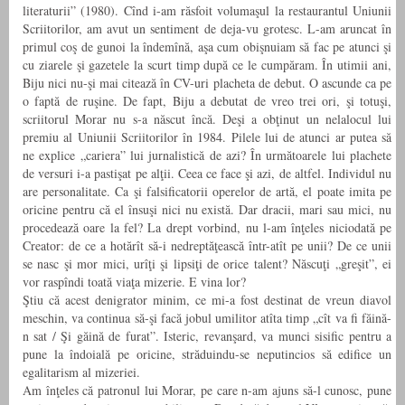
literaturii” (1980). Cînd i-am răsfoit volumaşul la restaurantul Uniunii
Scriitorilor, am avut un sentiment de deja-vu grotesc. L-am aruncat în
primul coş de gunoi la îndemînă, aşa cum obişnuiam să fac pe atunci şi
cu ziarele şi gazetele la scurt timp după ce le cumpăram. În utimii ani,
Biju nici nu-şi mai citează în CV-uri placheta de debut. O ascunde ca pe
o faptă de ruşine. De fapt, Biju a debutat de vreo trei ori, şi totuşi,
scriitorul Morar nu s-a născut încă. Deşi a obţinut un nelalocul lui
premiu al Uniunii Scriitorilor în 1984. Pilele lui de atunci ar putea să
ne explice „cariera” lui jurnalistică de azi? În următoarele lui plachete
de versuri i-a pastişat pe alţii. Ceea ce face şi azi, de altfel. Individul nu
are personalitate. Ca şi falsificatorii operelor de artă, el poate imita pe
oricine pentru că el însuşi nici nu există. Dar dracii, mari sau mici, nu
procedează oare la fel? La drept vorbind, nu l-am înţeles niciodată pe
Creator: de ce a hotărît să-i nedreptăţească într-atît pe unii? De ce unii
se nasc şi mor mici, urîţi şi lipsiţi de orice talent? Născuţi „greşit”, ei
vor raspîndi toată viaţa mizerie. E vina lor?
Ştiu că acest denigrator minim, ce mi-a fost destinat de vreun diavol
meschin, va continua să-şi facă jobul umilitor atîta timp „cît va fi făină-
n sat / Şi găină de furat”. Isteric, revanşard, va munci sisific pentru a
pune la îndoială pe oricine, străduindu-se neputincios să edifice un
egalitarism al mizeriei.
Am înţeles că patronul lui Morar, pe care n-am ajuns să-l cunosc, pune