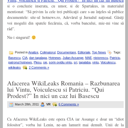
Vintu, Voiculescu si Patriciu. “Qui Prodest?” In nici un caz lui Basescu
si o concluzie inserata, cu umor, si de Spartakus, in materialul
mentionat: “Să privim la cele trei publicaţii care s-au înţeles să publice
documentele: site-ul hotnews.ro, Adevărul şi Jurnalul naţional. Găsiţi
voi mogulii din spatele fiecăruia, că, vorba bancului, mie-mi vine să
râd”.
Nu-i singurul!
Posted in
Analize
,
Colimatorul
,
Documentare
,
Editoriale
,
Top News
Tags:
Basescu
,
CIA
,
dan tapalaga
,
Hotnews
,
Julian Assange
,
MAE
,
nistorescu
,
Patriciu
,
patronul hotnews
,
Plesu
,
sie
,
sorin ovidiu vintu
,
sri
,
tapalaba
,
vintu
,
Voiculescu
,
wikileaks
2 Comments »
Afacerea WikiLeaks Romania – Razbunarea
lui Vintu, Voiculescu si Patriciu. “Qui
Prodest?” In nici un caz lui Basescu
March 28th, 2011
VR
6 Comments »
Ca Afacerea WikiLeaks este opera CIA iar Assange e doar un “idiot
folositor”, vorba lui Lenin, ne-am lamurit mai demult. Unii de la