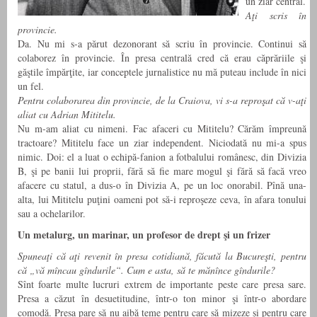
un ziar central.
Aţi scris în
provincie.
Da. Nu mi s-a părut dezonorant să scriu în provincie. Continui să
colaborez în provincie. În presa centrală cred că erau căprăriile şi
găştile împărţite, iar conceptele jurnalistice nu mă puteau include în nici
un fel.
Pentru colaborarea din provincie, de la Craiova, vi s-a reproşat că v-aţi
aliat cu Adrian Mititelu.
Nu m-am aliat cu nimeni. Fac afaceri cu Mititelu? Cărăm împreună
tractoare? Mititelu face un ziar independent. Niciodată nu mi-a spus
nimic. Doi: el a luat o echipă-fanion a fotbalului românesc, din Divizia
B, şi pe banii lui proprii, fără să fie mare mogul şi fără să facă vreo
afacere cu statul, a dus-o în Divizia A, pe un loc onorabil. Pînă una-
alta, lui Mititelu puţini oameni pot să-i reproşeze ceva, în afara tonului
sau a ochelarilor.
Un metalurg, un marinar, un profesor de drept şi un frizer
Spuneaţi că aţi revenit în presa cotidiană, făcută la Bucureşti, pentru
că „vă mîncau gîndurile“. Cum e asta, să te mănînce gîndurile?
Sînt foarte multe lucruri extrem de importante peste care presa sare.
Presa a căzut în desuetitudine, într-o ton minor şi într-o abordare
comodă. Presa pare să nu aibă teme pentru care să mizeze şi pentru care