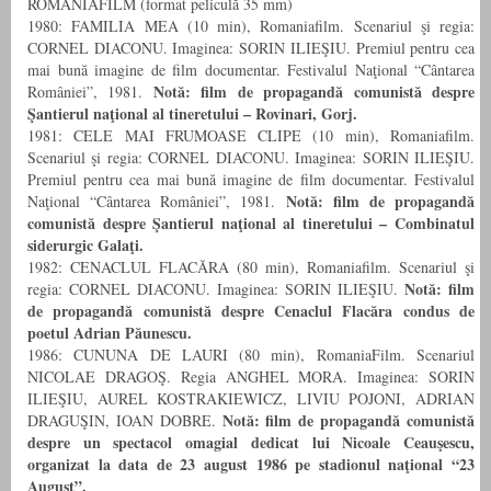
ROMANIAFILM (format peliculă 35 mm)
1980: FAMILIA MEA (10 min), Romaniafilm. Scenariul şi regia:
CORNEL DIACONU. Imaginea: SORIN ILIEŞIU. Premiul pentru cea
mai bună imagine de film documentar. Festivalul Naţional “Cântarea
Notă: film de propagandă comunistă despre
României”, 1981.
Şantierul naţional al tineretului – Rovinari, Gorj.
1981: CELE MAI FRUMOASE CLIPE (10 min), Romaniafilm.
Scenariul şi regia: CORNEL DIACONU. Imaginea: SORIN ILIEŞIU.
Premiul pentru cea mai bună imagine de film documentar. Festivalul
Notă: film de propagandă
Naţional “Cântarea României”, 1981.
comunistă despre Şantierul naţional al tineretului – Combinatul
siderurgic Galaţi.
1982: CENACLUL FLACĂRA (80 min), Romaniafilm. Scenariul şi
Notă: film
regia: CORNEL DIACONU. Imaginea: SORIN ILIEŞIU.
de propagandă comunistă despre Cenaclul Flacăra condus de
poetul Adrian Păunescu.
1986: CUNUNA DE LAURI (80 min), RomaniaFilm. Scenariul
NICOLAE DRAGOŞ. Regia ANGHEL MORA. Imaginea: SORIN
ILIEŞIU, AUREL KOSTRAKIEWICZ, LIVIU POJONI, ADRIAN
Notă: film de propagandă comunistă
DRAGUŞIN, IOAN DOBRE.
despre un spectacol omagial dedicat lui Nicoale Ceauşescu,
organizat la data de 23 august 1986 pe stadionul naţional “23
August”.