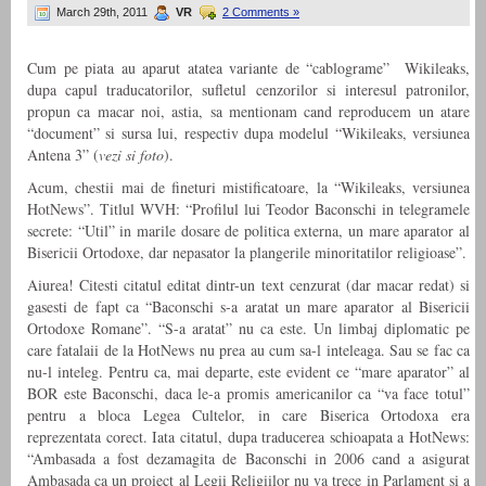
March 29th, 2011
VR
2 Comments »
Cum pe piata au aparut atatea variante de “cablograme” Wikileaks,
dupa capul traducatorilor, sufletul cenzorilor si interesul patronilor,
propun ca macar noi, astia, sa mentionam cand reproducem un atare
“document” si sursa lui, respectiv dupa modelul “Wikileaks, versiunea
Antena 3” (
vezi si foto
).
Acum, chestii mai de fineturi mistificatoare, la “Wikileaks, versiunea
HotNews”. Titlul WVH: “Profilul lui Teodor Baconschi in telegramele
secrete: “Util” in marile dosare de politica externa, un mare aparator al
Bisericii Ortodoxe, dar nepasator la plangerile minoritatilor religioase”.
Aiurea! Citesti citatul editat dintr-un text cenzurat (dar macar redat) si
gasesti de fapt ca “Baconschi s-a aratat un mare aparator al Bisericii
Ortodoxe Romane”. “S-a aratat” nu ca este. Un limbaj diplomatic pe
care fatalaii de la HotNews nu prea au cum sa-l inteleaga. Sau se fac ca
nu-l inteleg. Pentru ca, mai departe, este evident ce “mare aparator” al
BOR este Baconschi, daca le-a promis americanilor ca “va face totul”
pentru a bloca Legea Cultelor, in care Biserica Ortodoxa era
reprezentata corect. Iata citatul, dupa traducerea schioapata a HotNews:
“Ambasada a fost dezamagita de Baconschi in 2006 cand a asigurat
Ambasada ca un proiect al Legii Religiilor nu va trece in Parlament si a