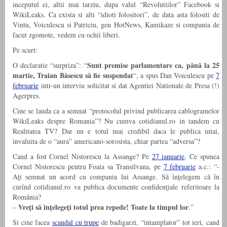
inceputul ei, altii mai tarziu, dupa valul “Revolutiilor” Facebook si
WikiLeaks. Ca exista si alti “idioti folositori”, de data asta folositi de
Vintu, Voiculescu si Patriciu, gen HotNews, Kamikaze si compania de
facut zgomote, vedem cu ochii liberi.
Pe scurt:
Sunt premise parlamentare ca, până la 25
O declaratie “surpriza”: “
martie, Traian Băsescu să fie suspendat
“, a spus Dan Voiculescu pe
7
februarie
intr-un interviu solicitat si dat Agentiei Nationale de Presa (!)
Agerpres.
Cine se lauda ca a semnat “protocolul privind publicarea cablogramelor
WikiLeaks despre Romania”? Nu cumva cotidianul.ro in tandem cu
Realitatea TV? Dar nu e totul mai credibil daca le publica intai,
invaluita de o “aura” americano-sorosista, chiar partea “adversa”?
Cand a fost Cornel Nistorescu la Assange? Pe
27 ianuarie
. Ce spunea
Cornel Nistorescu pentru Foaia sa Transilvana, pe
7 februarie
a.c.: “-
Aţi semnat un acord cu compania lui Assange. Să înţelegem că în
curînd cotidianul.ro va publica documente confidenţiale referitoare la
România?
Vreţi să înţelegeţi totul prea repede! Toate la timpul lor
–
.”
Si cine facea
scandal cu trupe
de badigarzi, “intamplator” tot ieri, cand