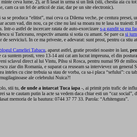
t minte ceva lume, 2), ar fi lasat in urma si un link (stii, chestia aia cu to
ne, cam ca un fel de articol de ziar, dar pe un site electronic).
ri sa se produca “elitist”, mai ceva ca Dilema veche, pe centura presei, 
ar acum vad, din nou, ca pe cine nu lasi sa moara nu te lasa sa traiesti:
ra. Intr-o astfel de incercare ratata de auto-exorcizare
s-a gandit sa ma fa
adescu si Tariceanu, respectiv amanta si sotia cu amant. Se pare ca
si jur
or de serviciu/i. In ce ma priveste, e adevarat: sunt prost, pentru ca stiu 
e blogul Cameliei Tabacu
, aparut astfel, gratie prostiei noastre in lant,
pen
mie ca suntem prosti, vreo 13-14 ani cat am lucrat impreuna, el din postur
eveni sclavul direct al lui Vintu, Pilsu si Rosca, pentru numai 99 de mil
scu ziar din Romania, e suparat ca reuseam sa intervievez un general SR
a inteles cu cine trebuia sa stau de vorba, ca sa-i placa “sefului”: cu 
 mugilaginoase ale celebrului Nuica?!
lo, stii tu,
de
unde a intarcat Tuca iapa
-, ai primit prin trafic de in
sa te cautam putin la acte sa vedem daca chiar esti un “caz social”, de “
-a lasat memoria de la bautura: 0744 37 77 33. Parola: “Arhitengura”.