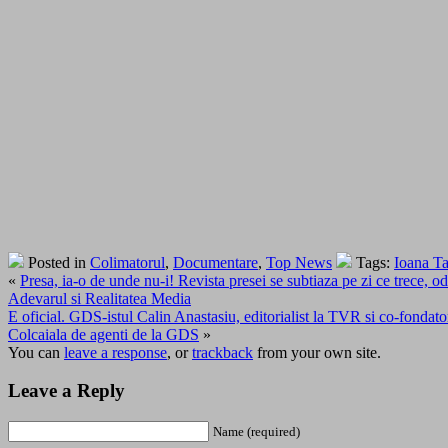
Posted in
Colimatorul
,
Documentare
,
Top News
Tags:
Ioana Ta
«
Presa, ia-o de unde nu-i! Revista presei se subtiaza pe zi ce trece, o
Adevarul si Realitatea Media
E oficial. GDS-istul Calin Anastasiu, editorialist la TVR si co-fon
Colcaiala de agenti de la GDS
»
You can
leave a response
, or
trackback
from your own site.
Leave a Reply
Name (required)