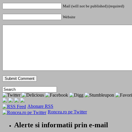
Mail (will not be published) (required)
Website
Abonare RSS
Roncea.ro pe Twitter
Alerte si informatii prin e-mail