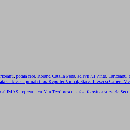
riceanu
,
potaia fefe
,
Roland Catalin Pena
,
sclavii lui Vintu
,
Tariceanu
,
data cu breasla jurnalistilor. Reporter Virtual, Starea Presei si Cariere 
dator al IMAS impreuna cu Alin Teodorescu, a fost folosit ca sursa de