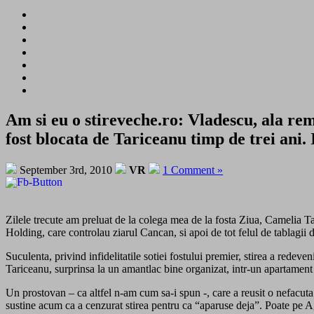
Am si eu o stireveche.ro: Vladescu, ala rem
fost blocata de Tariceanu timp de trei ani. 
September 3rd, 2010
VR
1 Comment »
Zilele trecute am preluat de la colega mea de la fosta Ziua, Camelia 
Holding, care controlau ziarul Cancan, si apoi de tot felul de tablagii 
Suculenta, privind infidelitatile sotiei fostului premier, stirea a rede
Tariceanu, surprinsa la un amantlac bine organizat, intr-un apartament
Un prostovan – ca altfel n-am cum sa-i spun -, care a reusit o nefacuta
sustine acum ca a cenzurat stirea pentru ca “aparuse deja”. Poate pe Ag