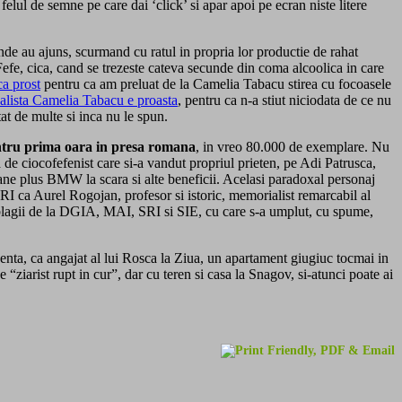
t felul de semne pe care dai ‘click’ si apar apoi pe ecran niste litere
unde au ajuns, scurmand cu ratul in propria lor productie de rahat
 Fefe, cica, cand se trezeste cateva secunde din coma alcoolica in care
ca prost
pentru ca am preluat de la Camelia Tabacu stirea cu focoasele
nalista Camelia Tabacu e proasta
, pentru ca n-a stiut niciodata de ce nu
atat de multe si inca nu le spun.
tru prima oara in presa romana
, in vreo 80.000 de exemplare. Nu
a de ciocofefenist care si-a vandut propriul prieten, pe Adi Patrusca,
ioane plus BMW la scara si alte beneficii. Acelasi paradoxal personaj
I ca Aurel Rogojan, profesor si istoric, memorialist remarcabil al
tablagii de la DGIA, MAI, SRI si SIE, cu care s-a umplut, cu spume,
fluenta, ca angajat al lui Rosca la Ziua, un apartament giugiuc tocmai in
ziarist rupt in cur”, dar cu teren si casa la Snagov, si-atunci poate ai