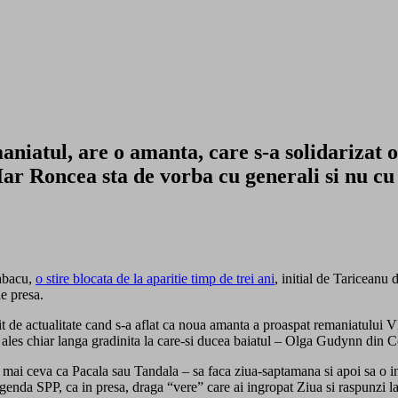
aniatul, are o amanta, care s-a solidarizat 
Iar Roncea sta de vorba cu generali si nu cu
Tabacu,
o stire blocata de la aparitie timp de trei ani
, initial de Tariceanu 
de presa.
venit de actualitate cand s-a aflat ca noua amanta a proaspat remaniatulu
 ales chiar langa gradinita la care-si ducea baiatul – Olga Gudynn din C
 mai ceva ca Pacala sau Tandala – sa faca ziua-saptamana si apoi sa o in
enda SPP, ca in presa, draga “vere” care ai ingropat Ziua si raspunzi la