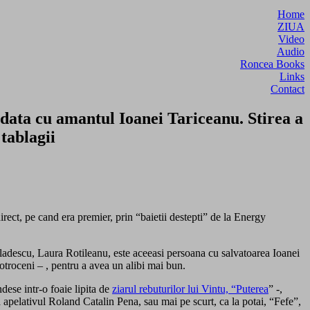
Home
ZIUA
Video
Audio
Roncea Books
Links
Contact
odata cu amantul Ioanei Tariceanu. Stirea a
 tablagii
direct, pe cand era premier, prin “baietii destepti” de la Energy
i Vladescu, Laura Rotileanu, este aceeasi persoana cu salvatoarea Ioanei
otroceni – , pentru a avea un alibi mai bun.
dese intr-o foaie lipita de
ziarul rebuturilor lui Vintu, “Puterea
” -,
 apelativul Roland Catalin Pena, sau mai pe scurt, ca la potai, “Fefe”,