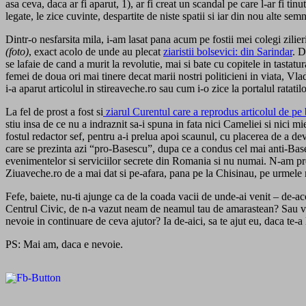
asa ceva, daca ar fi aparut, 1), ar fi creat un scandal pe care l-ar fi tinu
legate, le zice cuvinte, despartite de niste spatii si iar din nou alte sem
Dintr-o nesfarsita mila, i-am lasat pana acum pe fostii mei colegi zilie
(foto)
, exact acolo de unde au plecat
ziaristii bolsevici: din Sarindar
. D
se lafaie de cand a murit la revolutie, mai si bate cu copitele in tastatu
femei de doua ori mai tinere decat marii nostri politicieni in viata, Vl
i-a aparut articolul in stireaveche.ro sau cum i-o zice la portalul ratatil
La fel de prost a fost si
ziarul Curentul care a reprodus articolul de p
stiu insa de ce nu a indraznit sa-i spuna in fata nici Cameliei si nici 
fostul redactor sef, pentru a-i prelua apoi scaunul, cu placerea de a d
care se prezinta azi “pro-Basescu”, dupa ce a condus cel mai anti-Base
evenimentelor si serviciilor secrete din Romania si nu numai. N-am pre
Ziuaveche.ro de a mai dat si pe-afara, pana pe la Chisinau, pe urmele
Fefe, baiete, nu-ti ajunge ca de la coada vacii de unde-ai venit – de-aco
Centrul Civic, de n-a vazut neam de neamul tau de amarastean? Sau vrei 
nevoie in continuare de ceva ajutor? Ia de-aici, sa te ajut eu, daca te
PS: Mai am, daca e nevoie.