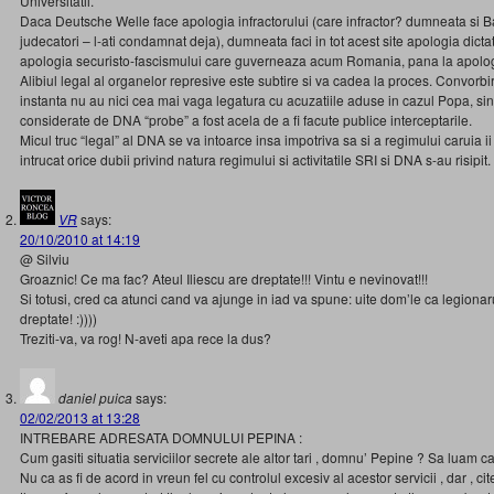
Universitatii.
Daca Deutsche Welle face apologia infractorului (care infractor? dumneata si Ba
judecatori – l-ati condamnat deja), dumneata faci in tot acest site apologia dictat
apologia securisto-fascismului care guverneaza acum Romania, pana la apolog
Alibiul legal al organelor represive este subtire si va cadea la proces. Convorbi
instanta nu au nici cea mai vaga legatura cu acuzatiile aduse in cazul Popa, sin
considerate de DNA “probe” a fost acela de a fi facute publice interceptarile.
Micul truc “legal” al DNA se va intoarce insa impotriva sa si a regimului caruia ii 
intrucat orice dubii privind natura regimului si activitatile SRI si DNA s-au risipit.
VR
says:
20/10/2010 at 14:19
@ Silviu
Groaznic! Ce ma fac? Ateul Iliescu are dreptate!!! Vintu e nevinovat!!!
Si totusi, cred ca atunci cand va ajunge in iad va spune: uite dom’le ca legion
dreptate! :))))
Treziti-va, va rog! N-aveti apa rece la dus?
daniel puica
says:
02/02/2013 at 13:28
INTREBARE ADRESATA DOMNULUI PEPINA :
Cum gasiti situatia serviciilor secrete ale altor tari , domnu’ Pepine ? Sa luam ca
Nu ca as fi de acord in vreun fel cu controlul excesiv al acestor servicii , dar , cite