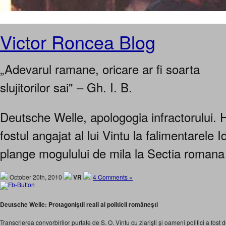
Victor Roncea Blog
„Adevarul ramane, oricare ar fi soarta
slujitorilor sai" – Gh. I. B.
Deutsche Welle, apologogia infractorului. 
fostul angajat al lui Vintu la falimentarele Id
plange mogulului de mila la Sectia roman
October 20th, 2010
VR
4 Comments »
Deutsche Welle: Protagoniştii reali ai politicii româneşti
Transcrierea convorbirilor purtate de S. O. Vîntu cu ziarişti şi oameni politici a fost