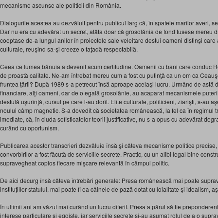
mecanisme ascunse ale politicii din România.
Dialogurile acestea au dezvăluit pentru publicul larg că, în spatele marilor averi, se 
Dar nu era cu adevărat un secret, atâta doar că grosolănia de fond fusese mereu di
cooptase de-a lungul anilor în proiectele sale veleitare destui oameni distinşi care 
culturale, reuşind sa-şi creeze o faţadă respectabilă.
Ceea ce lumea bănuia a devenit acum certitudine. Oamenii cu bani care conduc Rom
de proastă calitate. Ne-am întrebat mereu cum a fost cu putinţă ca un om ca Ceauş
fruntea ţării? După 1989 s-a petrecut însă aproape acelaşi lucru. Urmând de astă da
financiare, alţi oameni, dar de o egală grosolănie, au acaparat mecanismele puterii
destulă uşurinţă, cursul pe care l-au dorit. Elite culturale, politicieni, ziarişti, s-au aş
noului câmp magnetic. S-a dovedit că societatea românească, la fel ca în regimul trec
imediate, că, în ciuda sofisticatelor teorii justificative, nu s-a opus cu adevărat deg
curând cu oportunism.
Publicarea acestor transcrieri dezvăluie însă şi câteva mecanisme politice precise, l
convorbirilor a fost făcută de serviciile secrete. Practic, cu un alibi legal bine constru
supravegheat copios fiecare mişcare relevantă în câmpul politic.
De aici decurg însă câteva întrebări generale: Presa românească mai poate supr
instituţiilor statului, mai poate fi ea câinele de pază dotat cu loialitate şi idealism, 
În ultimii ani am văzut mai curând un lucru diferit. Presa a părut să fie preponderen
interese particulare şi egoiste, iar serviciile secrete şi-au asumat rolul de a o supra