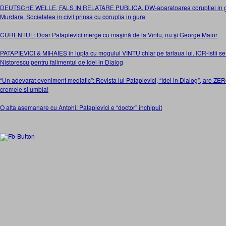
DEUTSCHE WELLE, FALS IN RELATARE PUBLICA. DW-aparatoarea coruptiei in gr
Murdara. Societatea in civil prinsa cu coruptia in gura
CURENTUL: Doar Patapievici merge cu maşină de la Vîntu, nu şi George Maior
PATAPIEVICI & MIHAIES in lupta cu mogulul VINTU chiar pe tarlaua lui. ICR-istii
Nistorescu pentru falimentul de Idei in Dialog
“Un adevarat eveniment mediatic”: Revista lui Patapievici, “Idei in Dialog”, are ZER
cremele si umbla!
O alta asemanare cu Antohi: Patapievici e “doctor” inchipuit