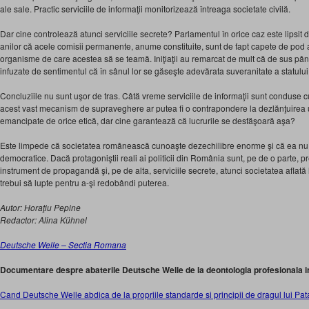
ale sale. Practic serviciile de informaţii monitorizează întreaga societate civilă.
Dar cine controlează atunci serviciile secrete? Parlamentul în orice caz este lipsit
anilor că acele comisii permanente, anume constituite, sunt de fapt capete de pod al
organisme de care acestea să se teamă. Iniţiaţii au remarcat de mult că de sus până 
infuzate de sentimentul că în sânul lor se găseşte adevărata suveranitate a statului
Concluziile nu sunt uşor de tras. Câtă vreme serviciile de informaţii sunt conduse cu 
acest vast mecanism de supraveghere ar putea fi o contrapondere la dezlănţuirea un
emancipate de orice etică, dar cine garantează că lucrurile se desfăşoară aşa?
Este limpede că societatea românească cunoaşte dezechilibre enorme şi că ea nu
democratice. Dacă protagoniştii reali ai politicii din România sunt, pe de o parte, p
instrument de propagandă şi, pe de alta, serviciile secrete, atunci societatea aflată
trebui să lupte pentru a-şi redobândi puterea.
Autor: Horaţiu
Pepine
Redactor: Alina Kühnel
Deutsche Welle – Sectia Romana
Documentare despre abaterile Deutsche Welle de la deontologia profesionala in 
Cand Deutsche Welle abdica de la propriile standarde si principii de dragul lui Pat