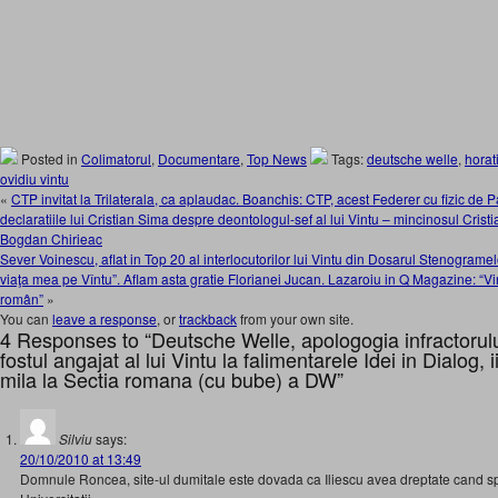
Posted in
Colimatorul
,
Documentare
,
Top News
Tags:
deutsche welle
,
horat
ovidiu vintu
«
CTP invitat la Trilaterala, ca aplaudac. Boanchis: CTP, acest Federer cu fizic de P
declaratiile lui Cristian Sima despre deontologul-sef al lui Vintu – mincinosul Crist
Bogdan Chirieac
Sever Voinescu, aflat in Top 20 al interlocutorilor lui Vintu din Dosarul Stenogramel
viaţa mea pe Vîntu”. Aflam asta gratie Florianei Jucan. Lazaroiu in Q Magazine: “Vin
român”
»
You can
leave a response
, or
trackback
from your own site.
4 Responses to “Deutsche Welle, apologogia infractorulu
fostul angajat al lui Vintu la falimentarele Idei in Dialog,
mila la Sectia romana (cu bube) a DW”
Silviu
says:
20/10/2010 at 13:49
Domnule Roncea, site-ul dumitale este dovada ca Iliescu avea dreptate cand 