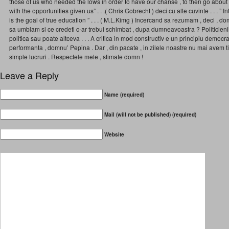
those of us who needed the lows in order to have our chanse , to then go abou
with the opportunities given us” . . .( Chris Gobrecht ) deci cu alte cuvinte . . . ” 
is the goal of true education ” . . . ( M.L.Kimg ) Incercand sa rezumam , deci , d
sa umblam si ce credeti c-ar trebui schimbat , dupa dumneavoastra ? Politicieni
politica sau poate altceva . . . A critica in mod constructiv e un principiu democr
performanta , domnu’ Pepina . Dar , din pacate , in zilele noastre nu mai avem 
simple lucruri . Respectele mele , stimate domn !
Leave a Reply
Name (required)
Mail (will not be published) (required)
Website