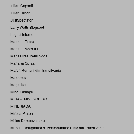
Iulian Capsali
Iulian Urban
JustSpectator
Larry Watts Blogspot
Legi si Internet
Madalin Focsa
Madalin Necsutu
Manastirea Petru Voda
Mariana Gurza
Martiri Romani din Transilvania
Mateescu
Mega Ison
Mihai Ghimpu
MIHAI-EMINESCU.RO
MINERIADA
Mircea Platon
Mitica Damboviteanul
Muzeul Refugiatilor si Persecutatilor Etnic din Transilvania