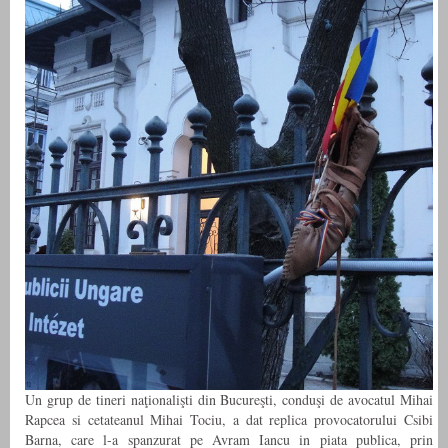
Un grup de tineri naţionalişti din Bucureşti, conduşi de avocatul Mihai
Rapcea si cetateanul Mihai Tociu, a dat replica provocatorului Csibi
Barna, care l-a spanzurat pe Avram Iancu in piata publica, prin