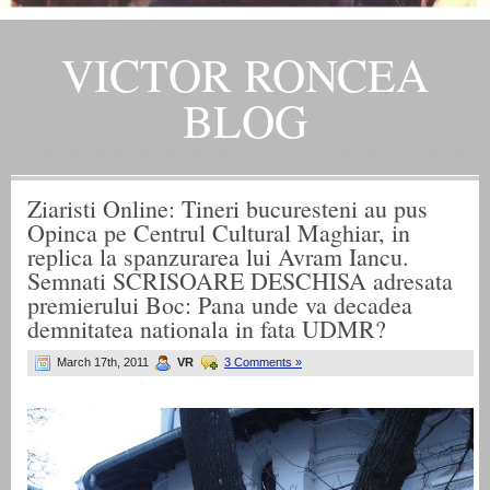
VICTOR RONCEA
BLOG
„ADEVARUL RAMANE, ORICARE AR FI SOARTA SLUJITORILOR SAI" – GH. I. B.
Ziaristi Online: Tineri bucuresteni au pus
Opinca pe Centrul Cultural Maghiar, in
replica la spanzurarea lui Avram Iancu.
Semnati SCRISOARE DESCHISA adresata
premierului Boc: Pana unde va decadea
demnitatea nationala in fata UDMR?
March 17th, 2011
VR
3 Comments »