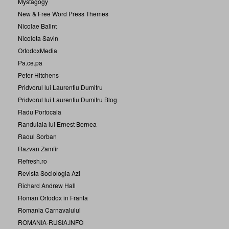
Mystagogy
New & Free Word Press Themes
Nicolae Balint
Nicoleta Savin
OrtodoxMedia
Pa.ce.pa
Peter Hitchens
Pridvorul lui Laurentiu Dumitru
Pridvorul lui Laurentiu Dumitru Blog
Radu Portocala
Randuiala lui Ernest Bernea
Raoul Sorban
Razvan Zamfir
Refresh.ro
Revista Sociologia Azi
Richard Andrew Hall
Roman Ortodox in Franta
Romania Carnavalului
ROMANIA-RUSIA.INFO