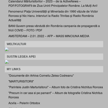
Calendarul Mărturisitorilor – 2023 – de la ActiveNews –
PDF/FOTOGRAFII de Ziua Unirii Principatelor Române. La Mulți Ani!
Fenomenul Piața Universității și Mineriada din 1990 văzute de Victor
Roncea și Nic Hanu. Interviuri la Radio Trinitas și Radio România
Actualități
BANI Guvern presa vândută din România campania de propagandă a
fricii COVID – FOTO / PDF
AMSTERDAM – 2.01. 2022 – AFP – MASS MINCIUNA MEDIA
WELTKULTUR
SUSTIN LEGEA APEI
MY LINKS
"Documente din Arhiva Corneliu Zelea Codreanu"
"MARTURISITORII"
"Parintele Justin Marturisitorul" – Album foto de Cristina Nichitus Roncea
"Precum in cer asa si pe pamant" – Album de fotografie Cristina Nichitus
Roncea
Acvila – Pelerin Ortodox