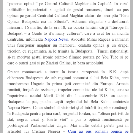
“punerea opincii” pe Centrul Cultural Maghiar din Capitală. In vazul
politistilor impacientati si agitati de gestul romanesc, tinerii au pus
opinca pe gardul Centrului Cultural Maghiar alaturi de inscriptia “Fara
Opinca Budapesta era in Siberia”. Actiunea eleganta s-a desfasurat
miercuri, 16 martie, de la ora 18, cu ocazia lansării cărţii “Europe în
Budapest – a Guide to it’s many cultures”, care a avut lor în incinta
Centrului, infomeaza
Napoca News
. Avocatul Mihai Rapcea a înmânat
unui funcţionar maghiar un memoriu, cealalta opincă şi un drapel
tricolor, cu rugamintea sa le trimita la Budapesta. Tinerii naţionalişti
şi-au motivat gestul ironic printr-o filmare postata pe You Tube si pe
care o puteti gasi si pe Ziaristi Online, in baza articolului.
Opinca românească a intrat în istoria europeană în 1919, după
eliberarea Budapestei de sub regimul comunist al lui Bela Kuhn, care
transformase Ungaria în prima ţară comunistă din Europa. Armata
română, forţată de rezistenţa trupelor comuniste ale lui Kuhn, care se
împotriveau actului Marii Uniri din 1 decembrie 1918, au ocupat
Budapesta la pas, punând capăt regimului lui Bela Kuhn, aminteste
Napoca News. Ca un simbol al victoriei şi al intrării trupelor româneşti
în Budapesta pentru prima oară, sergentul Iordan, un “oltean potrivit de
stat, negru, uscat şi foarte vioi” a pus o opincă românească pe
portdrapelul Parlamentului Ungar. Mai multe detalii puteti gasi in
articolul lui Cristian Negrea –
Cum au pus românii opinca pe