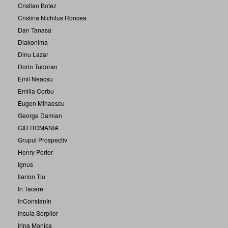
Cristian Botez
Cristina Nichitus Roncea
Dan Tanasa
Diakonima
Dinu Lazar
Dorin Tudoran
Emil Neacsu
Emilia Corbu
Eugen Mihaescu
George Damian
GID ROMANIA
Grupul Prospectiv
Henry Porter
Ignus
Ilarion Tiu
In Tacere
InConstanIn
Insula Serpilor
Irina Monica