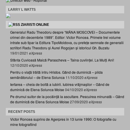
LARRY L WATTS
ZIARISTI ONLINE
Generalul Radu Theodoru despre “MÂNA MOSCOVEI – Documentele
crimei din decembrie 1989”. Editor: Victor Roncea. Primele trei volume
intrate sub tipar la Editura TipoMoldova, cu prefețe semnate de generalii
scriitori Radu Theodoru și Aurel Rogojan și istoricul Gh. Buzatu
19/01/2021
eXpress
Sfânta Cuvioasă Maică Parascheva – Taina cuviinței. La Mulți Ani!
12/10/2020
eXpress
Pentru o viață trăită întru Hristos. Gând de duminică – pilda
semănătorului – de Elena Solunca
11/10/2020
eXpress
Iertarea – cheia de boltă a iubirii. Iubirea vrăjmașilor – Gând de
duminică de Elena Solunca Moise
04/10/2020
eXpress
Pe drumul suitor de la pocăință la ascultare. Pescuirea minunată – Gând
de duminică de Elena Solunca Moise
27/09/2020
eXpress
RECENT POSTS
Victor Roncea suprins de Agerpres în 13 iunie 1990: O fotografie cu
mine fotografiind