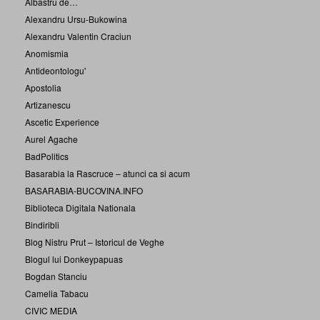
Albastru de…
Alexandru Ursu-Bukowina
Alexandru Valentin Craciun
Anomismia
Antideontologu'
Apostolia
Artizanescu
Ascetic Experience
Aurel Agache
BadPolitics
Basarabia la Rascruce – atunci ca si acum
BASARABIA-BUCOVINA.INFO
Biblioteca Digitala Nationala
Bindiribli
Blog Nistru Prut – Istoricul de Veghe
Blogul lui Donkeypapuas
Bogdan Stanciu
Camelia Tabacu
CIVIC MEDIA