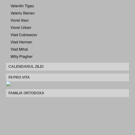
Valentin Tigau
Valeriu Sterian
Viorel Ilisoi
Viorel Urban
Vlad Cubreacov
Vlad Herman
Vlad Mihai
Willy Pragher
CALENDARUL ZILEI
FII PRO VITA
FAMILIA ORTODOXA