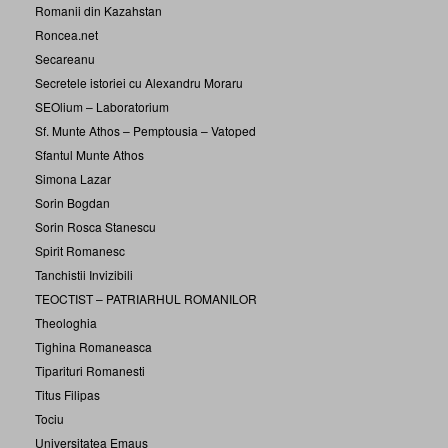
Romanii din Kazahstan
Roncea.net
Secareanu
Secretele istoriei cu Alexandru Moraru
SEOlium – Laboratorium
Sf. Munte Athos – Pemptousia – Vatoped
Sfantul Munte Athos
Simona Lazar
Sorin Bogdan
Sorin Rosca Stanescu
Spirit Romanesc
Tanchistii Invizibili
TEOCTIST – PATRIARHUL ROMANILOR
Theologhia
Tighina Romaneasca
Tiparituri Romanesti
Titus Filipas
Tociu
Universitatea Emaus