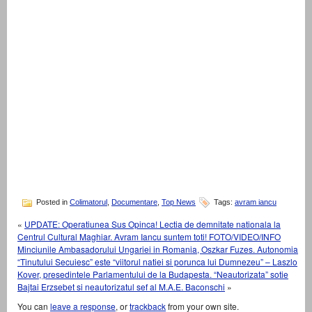
Posted in
Colimatorul
,
Documentare
,
Top News
Tags:
avram iancu
«
UPDATE: Operatiunea Sus Opinca! Lectia de demnitate nationala la
Centrul Cultural Maghiar. Avram Iancu suntem toti! FOTO/VIDEO/INFO
Minciunile Ambasadorului Ungariei in Romania, Oszkar Fuzes. Autonomia
“Tinutului Secuiesc” este “viitorul natiei si porunca lui Dumnezeu” – Laszlo
Kover, presedintele Parlamentului de la Budapesta. “Neautorizata” sotie
Bajtai Erzsebet si neautorizatul sef al M.A.E. Baconschi
»
You can
leave a response
, or
trackback
from your own site.