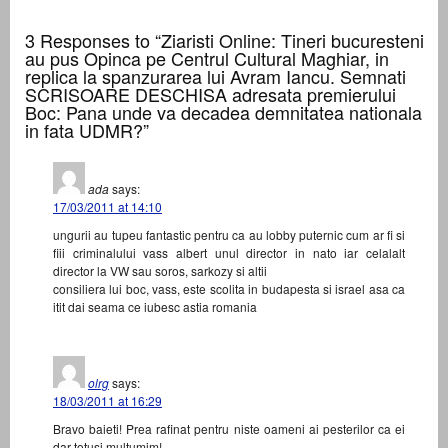
3 Responses to “Ziaristi Online: Tineri bucuresteni
au pus Opinca pe Centrul Cultural Maghiar, in
replica la spanzurarea lui Avram Iancu. Semnati
SCRISOARE DESCHISA adresata premierului
Boc: Pana unde va decadea demnitatea nationala
in fata UDMR?”
ada
says:
17/03/2011 at 14:10
ungurii au tupeu fantastic pentru ca au lobby puternic cum ar fi si
fiii criminalului vass albert unul director in nato iar celalalt
director la VW sau soros, sarkozy si altii
consiliera lui boc, vass, este scolita in budapesta si israel asa ca
itit dai seama ce iubesc astia romania
olrg
says:
18/03/2011 at 16:29
Bravo baieti! Prea rafinat pentru niste oameni ai pesterilor ca ei
dar totusi multumim!