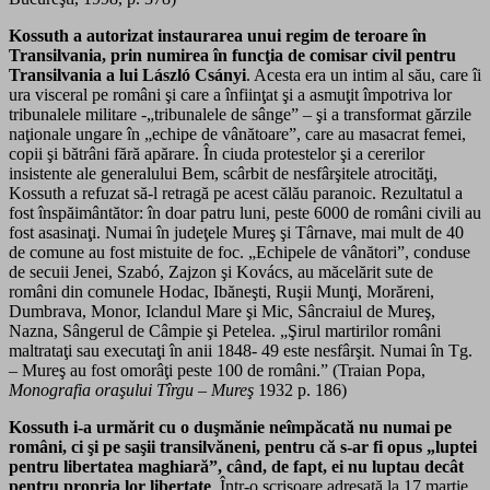
Kossuth a autorizat instaurarea unui regim de teroare în
Transilvania, prin numirea în funcţia de comisar civil pentru
Transilvania a lui László Csányi
. Acesta era un intim al său, care îi
ura visceral pe români şi care a înfiinţat şi a asmuţit împotriva lor
tribunalele militare -„tribunalele de sânge” – şi a transformat gărzile
naţionale ungare în „echipe de vânătoare”, care au masacrat femei,
copii şi bătrâni fără apărare. În ciuda protestelor şi a cererilor
insistente ale generalului Bem, scârbit de nesfârşitele atrocităţi,
Kossuth a refuzat să-l retragă pe acest călău paranoic. Rezultatul a
fost înspăimântător: în doar patru luni, peste 6000 de români civili au
fost asasinaţi. Numai în judeţele Mureş şi Târnave, mai mult de 40
de comune au fost mistuite de foc. „Echipele de vânători”, conduse
de secuii Jenei, Szabó, Zajzon şi Kovács, au măcelărit sute de
români din comunele Hodac, Ibăneşti, Ruşii Munţi, Morăreni,
Dumbrava, Monor, Iclandul Mare şi Mic, Sâncraiul de Mureş,
Nazna, Sângerul de Câmpie şi Petelea. „Şirul martirilor români
maltrataţi sau executaţi în anii 1848- 49 este nesfârşit. Numai în Tg.
– Mureş au fost omorâţi peste 100 de români.” (Traian Popa,
Monografia oraşului Tîrgu – Mureş
1932 p. 186)
Kossuth i-a urmărit cu o duşmănie neîmpăcată nu numai pe
români, ci şi pe saşii transilvăneni, pentru că s-ar fi opus „luptei
pentru libertatea maghiară”, când, de fapt, ei nu luptau decât
pentru propria lor libertate
. Într-o scrisoare adresată la 17 martie