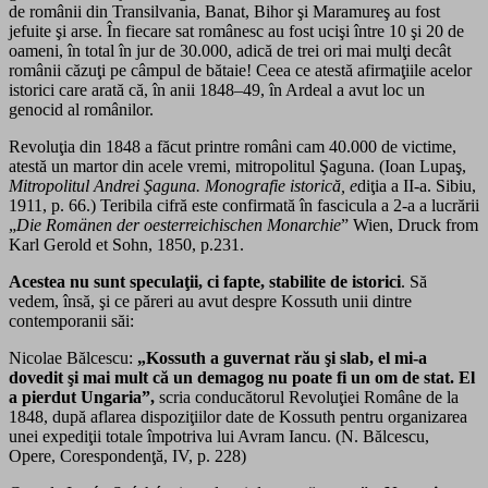
de românii din Transilvania, Banat, Bihor şi Maramureş au fost
jefuite şi arse. În fiecare sat românesc au fost ucişi între 10 şi 20 de
oameni, în total în jur de 30.000, adică de trei ori mai mulţi decât
românii căzuţi pe câmpul de bătaie! Ceea ce atestă afirmaţiile acelor
istorici care arată că, în anii 1848–49, în Ardeal a avut loc un
genocid al românilor.
Revoluţia din 1848 a făcut printre români cam 40.000 de victime,
atestă un martor din acele vremi, mitropolitul Şaguna. (Ioan Lupaş,
Mitropolitul Andrei Şaguna. Monografie istorică, e
diţia a II-a. Sibiu,
1911, p. 66.) Teribila cifră este confirmată în fascicula a 2-a a lucrării
„
Die Romänen der oesterreichischen Monarchie
” Wien, Druck from
Karl Gerold et Sohn, 1850, p.231.
Acestea nu sunt speculaţii, ci fapte, stabilite de istorici
. Să
vedem, însă, şi ce păreri au avut despre Kossuth unii dintre
contemporanii săi:
Nicolae Bălcescu:
„Kossuth a guvernat rău şi slab, el mi-a
dovedit şi mai mult că un demagog nu poate fi un om de stat. El
a pierdut Ungaria”,
scria conducătorul Revoluţiei Române de la
1848, după aflarea dispoziţiilor date de Kossuth pentru organizarea
unei expediţii totale împotriva lui Avram Iancu. (N. Bălcescu,
Opere, Corespondenţă, IV, p. 228)