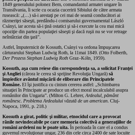
1849 generalului polonez Bem, comandantul armatei ungare în
Transilvania, îi scrie cu ocazia cuceririi Sibiului de către armata
rusească: „(…) să-i arestaţi pe cei mai de seamă conducători ai
răzmeriţei săseşti, predându-i comisarului guvernamental László
Csányi, iar acesta să-i ţină ostatici şi să-i execute la cea mai mică
opoziţie din partea populaţiei săseşti şi dacă ruşii nu se vor retrage
neîntârziat din ţară”.
Astfel, împuternicit de Kossuth, Csányi va ordona împuşcarea
cărturarului Stephan Ludwig Roth, la 11mai 1849. (Otto Folberth,
Der Prozess Stephan Ludwig Roth
Graz
–
K
ö
ln
,
1959).
Kossuth, aşa cum reiese din corespondenţa sa, a solicitat Franţei
şi Angliei
(cărora le cerea să sprijine Revoluţia Ungară)
să
împiedice avântul mişcării de eliberare din Principatele
Române.
El îşi justifica cu cinism cererea astfel: „Schimbarea
situaţiei în Principate ar produce un efect moral incalculabil asupra
românilor din Ungaria”. (Milton G. Lehrer,
Ardealul, pământ
românesc. Problema Ardealului văzută de un american
. Cluj-
Napoca, 1991, p. 218.)
Kossuth a girat, politic şi militar, etnocidul care a provocat
rănile nevindecabile pe care memoria colectivă a generaţiilor de
români ardeleni nu le poate uita.
În perioada în care el a condus
guvernul revoluţionar ungar, 236 din cele circa 2400 de sate locuite