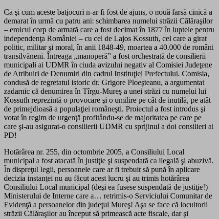
Ca şi cum aceste batjocuri n-ar fi fost de ajuns, o nouă farsă cinică a
demarat în urmă cu patru ani: schimbarea numelui străzii Călăraşilor
– eroicul corp de armată care a fost decimat în 1877 în luptele pentru
independenţa României – cu cel de Lajos Kossuth, cel care a girat
politic, militar şi moral, în anii 1848-49, moartea a 40.000 de români
transilvăneni. Întreaga „manoperă” a fost orchestrată de consilierii
municipali ai UDMR în ciuda avizului negativ al Comisiei Judeţene
de Atribuiri de Denumiri din cadrul Instituţiei Prefectului. Comisia,
condusă de regretatul istoric dr. Grigore Ploeşteanu, a argumentat
zadarnic că denumirea în Tîrgu-Mureş a unei străzi cu numelui lui
Kossuth reprezintă o provocare şi o umilire pe cât de inutilă, pe atât
de primejdioasă a populaţiei româneşti. Proiectul a fost introdus şi
votat în regim de urgenţă profitându-se de majoritatea pe care pe
care şi-au asigurat-o consilierii UDMR cu sprijinul a doi consilieri ai
PD!
Hotărârea nr. 255, din octombrie 2005, a Consiliului Local
municipal a fost atacată în justiţie şi suspendată ca ilegală şi abuzivă.
În dispreţul legii, persoanele care ar fi trebuit să pună în aplicare
decizia instanţei nu au făcut acest lucru şi au trimis hotărârea
Consiliului Local municipal (deşi ea fusese suspendată de justiţie!)
Ministerului de Interne care a… retrimis-o Serviciului Comunitar de
Evidenţă a persoanelor din judeţul Mureş! Aşa se face că locuitorii
străzii Călăraşilor au început să primească acte fiscale, dar şi