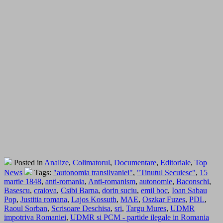
Posted in
Analize
,
Colimatorul
,
Documentare
,
Editoriale
,
Top
News
Tags:
"autonomia transilvaniei"
,
"Tinutul Secuiesc"
,
15
martie 1848
,
anti-romania
,
Anti-romanism
,
autonomie
,
Baconschi
,
Basescu
,
craiova
,
Csibi Barna
,
dorin suciu
,
emil boc
,
Ioan Sabau
Pop
,
Justitia romana
,
Lajos Kossuth
,
MAE
,
Oszkar Fuzes
,
PDL
,
Raoul Sorban
,
Scrisoare Deschisa
,
sri
,
Targu Mures
,
UDMR
impotriva Romaniei
,
UDMR si PCM - partide ilegale in Romania