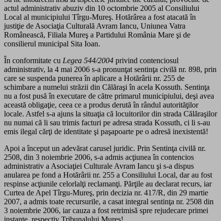
actul administrativ abuziv din 10 octombrie 2005 al Consiliului
Local al municipiului Tîrgu-Mureş. Hotărârea a fost atacată în
justiţie de Asociaţia Culturală Avram Iancu, Uniunea Vatra
Românească, Filiala Mureş a Partidului România Mare şi de
consilierul municipal Sita Ioan.
În conformitate cu
Legea 544/2004
privind contenciosul
administrativ, la 4 mai 2006 s-a pronunţat sentinţa civilă nr. 898, prin
care se suspenda punerea în aplicare a Hotărârii nr. 255 de
schimbare a numelui străzii din Călăraşi în acela Kossuth. Sentinţa
nu a fost pusă în executare de către primarul municipiului, deşi avea
această obligaţie, ceea ce a produs derută în rândul autorităţilor
locale. Astfel s-a ajuns la situaţia că locuitorilor din strada Călăraşilor
nu numai că li sau trimis facturi pe adresa strada Kossuth, ci li s-au
emis ilegal cărţi de identitate şi paşapoarte pe o adresă inexistentă!
Apoi a început un adevărat carusel juridic. Prin Sentinţa civilă nr.
2508, din 3 noiembrie 2006, s-a admis acţiunea în contencios
administrativ a Asociaţiei Culturale Avram Iancu şi s-a dispus
anularea pe fond a Hotărârii nr. 255 a Consiliului Local, dar au fost
respinse acţiunile celorlalţi reclamanţi. Părţile au declarat recurs, iar
Curtea de Apel Tîrgu-Mureş, prin decizia nr. 417/R, din 29 martie
2007, a admis toate recursurile, a casat integral sentinţa nr. 2508 din
3 noiembrie 2006, iar cauza a fost retrimisă spre rejudecare primei
instanţe, respectiv Tribunalului Mureş!