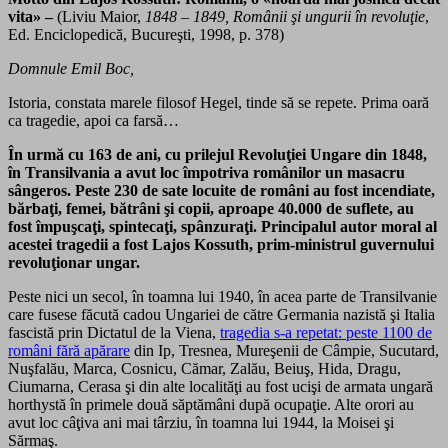
vita» –
(Liviu Maior,
1848 – 1849, Românii şi ungurii în revoluţie
,
Ed. Enciclopedică, Bucureşti, 1998, p. 378)
Domnule Emil Boc,
Istoria, constata marele filosof Hegel, tinde să se repete. Prima oară
ca tragedie, apoi ca farsă…
În urmă cu 163 de ani, cu prilejul Revoluţiei Ungare din 1848,
în Transilvania a avut loc împotriva românilor un masacru
sângeros. Peste 230 de sate locuite de români au fost incendiate,
bărbaţi, femei, bătrâni şi copii, aproape 40.000 de suflete, au
fost împuşcaţi, spintecaţi, spânzuraţi. Principalul autor moral al
acestei tragedii a fost Lajos Kossuth, prim-ministrul guvernului
revoluţionar ungar.
Peste nici un secol, în toamna lui 1940, în acea parte de Transilvanie
care fusese făcută cadou Ungariei de către Germania nazistă şi Italia
fascistă prin Dictatul de la Viena,
tragedia s-a repetat: peste 1100 de
români fără apărare
din Ip, Tresnea, Mureşenii de Câmpie, Sucutard,
Nuşfalău, Marca, Cosnicu, Cămar, Zalău, Beiuş, Hida, Dragu,
Ciumarna, Cerasa şi din alte localităţi au fost ucişi de armata ungară
horthystă în primele două săptămâni după ocupaţie. Alte orori au
avut loc câţiva ani mai târziu, în toamna lui 1944, la Moisei şi
Sărmaş.