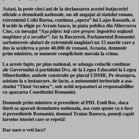
Astazi, la peste cinci ani de la declansarea acestei batjocoriri
oficiale a demnitatii nationale, un alt angajat al statului roman,
extremistul Csibi Barna, continua „opera” lui Lajos Kossuth, si
il ucide in efigie pe Avram Iancu, in piata publica din Miercurea
Ciuc, cu mesajul
“Aşa păţesc toţi care greşesc împotriva naţiunii
maghiare şi a secuilor”.
Iar la Bucuresti, Parlamentul Romaniei
sarbatoreste alaturi de extremistii maghiari un 15 martie care a
dus la uciderea a peste 40.000 de romani. Aceasta, domnule
prim ministru, se numeste complicitate morala la crima.
La aceste fapte, pe plan national, se adauga cedarile continue
ale Guvernului si partidului Dvs, de la Legea Educatiei la Legea
Minoritatilor, ambele construite pe placul UDMR. Pe deasupra,
asistam la o instaurare, de facto, a autonomiei teritoriale a asa-
zisului “Tinut Secuiesc”, sub ochii nepasatori ai responsabililor
cu apararea Constitutiei Romaniei.
Domnule prim ministru si presedinte al PDL Emil Boc
, daca
tineti sa aparati demnitatea nationala, asa cum spune ca o face
si presedintele Romaniei, domnul Traian Basescu, puneţi capăt
farselor istoriei care se repetă!
Dar oare o veti face?