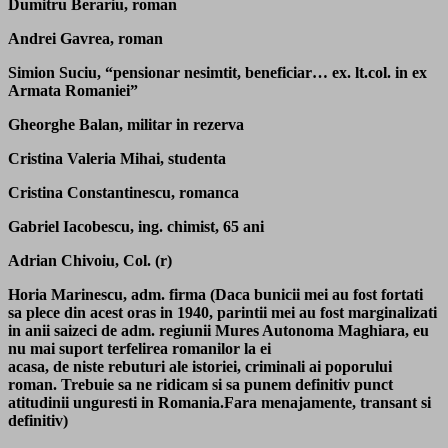
Dumitru Berariu, roman
Andrei Gavrea, roman
Simion Suciu, “pensionar nesimtit, beneficiar… ex. lt.col. in ex
Armata Romaniei”
Gheorghe Balan, militar in rezerva
Cristina Valeria Mihai, studenta
Cristina Constantinescu, romanca
Gabriel Iacobescu, ing. chimist, 65 ani
Adrian Chivoiu, Col. (r)
Horia Marinescu, adm. firma (Daca bunicii mei au fost fortati
sa plece din acest oras in 1940, parintii mei au fost marginalizati
in anii saizeci de adm. regiunii Mures Autonoma Maghiara, eu
nu mai suport terfelirea romanilor la ei
acasa, de niste rebuturi ale istoriei, criminali ai poporului
roman. Trebuie sa ne ridicam si sa punem definitiv punct
atitudinii unguresti in Romania.Fara menajamente, transant si
definitiv)