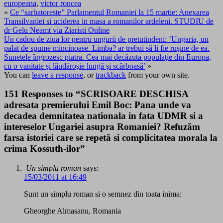
europeana
,
victor roncea
«
Ce “sarbatoreste” Parlamentul Romaniei la 15 martie: Anexarea
Transilvaniei si uciderea in masa a romanilor ardeleni. STUDIU de
dr Gelu Neamt via Ziaristi Online
Un cadou de ziua lor pentru ungurii de pretutindeni: ‘Ungaria, un
palat de spume mincinoase. Limba? ar trebui să li fie ruşine de ea.
Sunetele îngrozesc piatra. Cea mai decăzuta populaţie din Europa,
cu o vanitate şi lăudăroşie lungă şi scârboasă’
»
You can
leave a response
, or
trackback
from your own site.
151 Responses to “SCRISOARE DESCHISA
adresata premierului Emil Boc: Pana unde va
decadea demnitatea nationala in fata UDMR si a
intereselor Ungariei asupra Romaniei? Refuzăm
farsa istoriei care se repetă si complicitatea morala la
crima Kossuth-ilor”
Un simplu roman
says:
15/03/2011 at 16:49
Sunt un simplu roman si o semnez din toata inima:
Gheorghe Almasanu, Romania