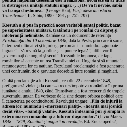
politică naţională deosebită este irealizabilă, deoarece ea ar duce
la distrugerea unităţii statului ungar.
(…)
De va fi nevoie, sabia
va tranşa chestiunea.
” (George Bariţ,
Părţi alese din istoria
Transilvaniei,
II, Sibiu, 1890–1891, p. 755–797)
Kossuth a şi pus în practică acest veritabil şantaj politic, bazat
pe superioritatea militară, tratându-i pe români cu dispreţ şi
intoleranţă nelimitate
. Rămâne ca un document de referinţă
Proclamaţia din 10 octombrie 1848
, dată la Pesta, prin care îi soma,
în termeni ultimativi şi injurioşi, pe români – numindu-i „gunoaie
ingrate” – să revină la „ordine şi supunere legală”, altfel vor fi
„exterminaţi de unguri şi secui”. Kossuth le impunea, de fapt,
românilor să accepte unirea Transilvaniei cu Ungaria şi să renunţe la
recunoaşterea lor ca naţiune. Rezultatul proclamaţiei a fost generarea
unei confruntări de o gravitate deosebită între români şi maghiari.
O altă proclamaţie a lui Kossuth, cea din 22 decembrie 1848,
prefigurează violenţa la care s-a recurs împotriva românilor în prima
jumătate a anului 1849, când Transilvania a fost recucerită de trupele
guvernului ungar. Ea vorbeşte de la sine despre orbirea politică care
îl caracteriza pe conducătorul Revoluţiei ungare: „
Plin de injurii la
adresa lor, numindu-i «mercenari plătiţi», «hoardă mai josnică
decât vita», «bandiţi valahi», Kossuth îndeamnă pur şi simplu la
exterminarea românilor şi a tuturor duşmanilor
.” (Liviu Maior,
1848 – 1849, Românii şi ungurii în revoluţie
, Ed. Enciclopedică,
Bucureşti, 1998, p. 378)