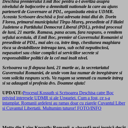
Deschisa premierului Emil Boc pentru a-l avertiza asupra
nivelului de batjocorire a demnitatii nationale la care au ajuns
partenerii de Guvernare ai PDL, organizatia etnica UDMR.
Aceasta Scrisoare deschisă a fost adresata intai dlui dr. Dorin
Florea, primarul municipiului Tîrgu-Mureş, presedinte al Filialei
Judetene a Partidului Democrat Liberal (PDL), privind procesul
de luni, 21 martie. Ramasa, pana acum, fara raspuns, o remitem
sefului acestuia, dl Emil Boc, premier al Guvernului Romaniei si
presedinte al PDL, mai ales ca, intre timp, chestiunea maghiara
risca sa destabilizeze intreaga tara, sub ochii neputinciosi,
nepasatori sau chiar complici ai serviciilor secrete si
responsabililor politici de la cel mai inalt nivel.
Scrisoarea va fi depusa luni, 21 martie ac, la secretariatul
Guvernului Romaniei, de unde vom lua numar de inregistrare si
vom solicita raspuns scris. Va rugam sa semnati cu numele intreg
si sa adaugati si profesia dvs. Doamne ajuta!
UPDATE:
Procesul Kossuth si Scrisoarea Deschisa catre Boc
privind interesele UDMR si ale Ungariei. Cum a fost, ce s-a
intamplat. Romanii ardeleni au ramas doar cu ziarele Cuvantul Liber
si Cuvantul Libertatii. Multumim tuturor! FOTO/INFO
Motto din Lajos Kossuth: Romanii, o «hoardă mai josnică decât