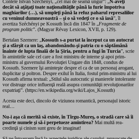
Contele István Széchényi, „cel mai de seamă ungur”: „
N-aveţi
decât să aţâţaţi toate naţionalităţile până la furie împotriva
maghiarilor (…), să umpleţi până la refuz paharul represaliilor
cu veninul dumneavoastră – şi o să vedeţi ce o să iasă
”, îl
avertiza Széchényi pe Kossuth încă din 1847 în „
Fragmente de
program politic
”. (Magyar Révay Lexicon, XVII, p. 129).
Bertalan Szemere: „
Kossuth s-a purtat la început ca un autocrat
şi a sfârşit ca un laş, abandonându-şi patria cu o săptămână
înainte de lupta finală de la Şiria, pentru a fugi în Turcia
”, scrie
în amintirile sale cel care a fost ministru de interne şi apoi prim-
ministru al guvernului Revoluţiei Ungare din 1848, condus de
Kossuth. Szemere îşi aminteşte despre el ca de un personaj arogant,
duplicitar şi poltron. Despre exilul în Italia, fostul prim-ministru al lui
Kossuth afirma textual: „Stilul său autocratic şi manierele intolerante
vor distruge orice influenţă reală asupra comunităţii revoluţionarilor
expatriaţi”. (https://en.wikipedia.org/wiki/Lajos_Kossuth)
Acesta este deci, dincolo de viziunea romantică, personajul istoric
real…
Nu-i aşa că merită să existe, în Tîrgu-Mureş, o stradă care să îi
poarte numele şi să-i perpetueze amintirea?
Mai multă rea-
credinţă şi cinism sunt greu de imaginat!
Să ne întoarcem însă la aspectele juridice ale cazului, provocate de