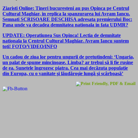
Ziaristi Online: Tineri bucuresteni au pus Opinca pe Centrul
Cultural Maghiar, in replica la spanzurarea lui Avram Iancu.
Semnati SCRISOARE DESCHISA adresata premierului Boc:
Pana unde va decadea demnitatea nationala in fata UDMR?
UPDATE: Operatiunea Sus Opinca! Lectia de demnitate
nationala la Centrul Cultural Maghiar. Avram Iancu suntem
toti! FOTO/VIDEO/INFO
Un cadou de ziua lor pentru ungurii de pretutindeni: ‘Ungaria,
un palat de spume mincinoase. Limba? ar trebui să li fie ruşine
de ea. Sunetele îngrozesc piatra. Cea mai decăzuta populaţie
din Europa, cu o vanitate şi lăudăroşie lungă şi scârboasă’