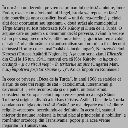
În urmă cu un deceniu, pe vremea primarului de tristă amintire, Imre
Fodor, exact ca în aforismul lui Hegel, istoria s-a repetat ca farsă:
prin contribuţia unor consilieri locali – unii de rea-credinţă şi cinici,
alţii doar oportunişti sau ignoranţi -, două străzi ale municipiului
Tîrgu-Mureş au fost rebotezate Kós Károly şi Dieta de la Turda. O
acţiune care nu putem s-o denumim decât perversă, având în vedere
că un personaj precum Kós, altfel un arhitect şi grafician remarcabil,
dar ale cărui antiromânism şi antisemitism sunt notorii, a fost decorat
de însuşi Horthy cu cea mai înaltă distincţie ungară, Nemzetvédelmi
Kereszt (Crucea Apărării Naţionale). Aşa cum scria ziarul
Ellenzék
din Cluj la 16 iun. 1941, motivul era că Kós Károly: „
a luptat cu
credinţă – şi cu riscul vieţii – în teritoriile smulse
(Ungariei Mari,
n.n.)
împotriva forţelor străine
(…)”. Adică împotriva României!
În ceea ce priveşte „Dieta de la Turda”, în anul 1568 ea stabilea că,
alături de cele trei religii de stat – catolicismul, luteranismul şi
calvinismul –, este recunoscută şi o a patra, unitarianismul,
considerat în Europa acelui timp o erezie pentru că nega Sfânta
Treime şi originea divină a lui Isus Cristos. Astfel, Dieta de la Turda
condamna religia ortodoxă să rămână pe mai departe exclusă dintre
religiile «recepte», pecetluindu-se definitiv, în acest fel, statutul
inferior de naţiune „tolerată la bunul plac al principelui şi nobililor” a
românilor ortodocşi din Transilvania, popor şi la acea vreme
majoritar în Transilvania.