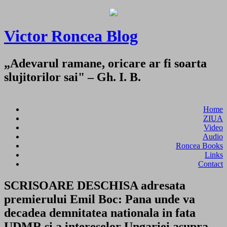
Victor Roncea Blog
„Adevarul ramane, oricare ar fi soarta
slujitorilor sai" – Gh. I. B.
Home
ZIUA
Video
Audio
Roncea Books
Links
Contact
SCRISOARE DESCHISA adresata
premierului Emil Boc: Pana unde va
decadea demnitatea nationala in fata
UDMR si a intereselor Ungariei asupra