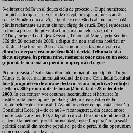
S-a intrat astfel în un al doilea ciclu de procese… După numeroase
hărţuieli şi tertipuri – invocări de excepţii imaginare, încercări de a
scoate Primăria din cauză, chipurile ca neavând calitate procesuală –
părţile reclamante au avut din nou câştig de cauză. După rejudecarea
în fond a procesului privind schimbarea numelui străzii din
Călăraşilor în cel de Lajos Kossuth, Tribunalul Mureş, prin Sentinţa
809 din 28 noiembrie 2008, a dispus din nou anularea hotărârii nr.
255 din 10 octombrie 2005 a Consiliului Local. Considerăm că,
dincolo de repararea unor ilegalităţi, decizia Tribunalului a
făcut dreptate, în primul rând, memoriei celor care cu un secol
şi jumătate în urmă au pierit în împrejurări tragice
.
Pentru aceasta vă solicităm, domnule primar al municipiului Tîrgu-
Mureş, ca la cea mai apropiată şedinţă de plen a Consiliului Local
să
faceţi propunerea de a nu se declara recurs împotriva Sentinţei
civile nr. 809 pronunţate de instanţă în data de 28 noiembrie
2008
.
În caz contrar, vor continua incertitudinea şi hărţuirea în
justiţie, inflamarea opiniei publice şi deturnarea atenţiei de la
problemele reale ale oraşului. Având în vedere competenţa actuală a
Consiliului Local şi – de ce nu? – recunoaşterea, din partea unora
dintre foştii consilieri PD, a faptului că votul lor din octombrie 2005
a atentat la memoria propriilor înaintaşi, poate fi reparată o greşeală
politică comisă din motive populiste, pe de o parte, şi din oportunism
şi incompetenţă, pe de alta.