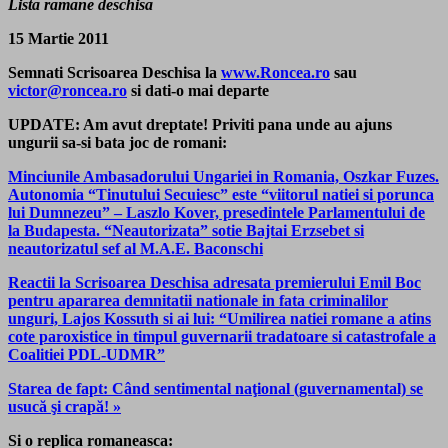
Lista ramane deschisa
15 Martie 2011
Semnati Scrisoarea Deschisa la
www.Roncea.ro
sau
victor@roncea.ro
si dati-o mai departe
UPDATE: Am avut dreptate! Priviti pana unde au ajuns
ungurii sa-si bata joc de romani:
Minciunile Ambasadorului Ungariei in Romania, Oszkar Fuzes.
Autonomia “Tinutului Secuiesc” este “viitorul natiei si porunca
lui Dumnezeu” – Laszlo Kover, presedintele Parlamentului de
la Budapesta. “Neautorizata” sotie Bajtai Erzsebet si
neautorizatul sef al M.A.E. Baconschi
Reactii la Scrisoarea Deschisa adresata premierului Emil Boc
pentru apararea demnitatii nationale in fata criminalilor
unguri, Lajos Kossuth si ai lui: “Umilirea natiei romane a atins
cote paroxistice in timpul guvernarii tradatoare si catastrofale a
Coalitiei PDL-UDMR”
Starea de fapt: Când sentimental naţional (guvernamental) se
usucă şi crapă! »
Si o replica romaneasca: