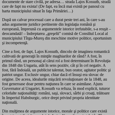
documente de stare civilă, pe adresa… strada Lajos Kossuth, stradă
care de fapt nu exista! (De fapt, ea încă mai există pe panoul cu
harta municipiului situat în faţa Primăriei…)
După un calvar procesual care a durat peste trei ani, în care s-au
adus argumente juridice pertinente din legislaţia română şi
europeană, împreună cu argumentele istorice irefutabile, s-a reuşit –
deocamdată! – îndreptarea „greşelii” comisă de Consiliul Local al
municipiului Tîrgu-Mureş din meschine motive politice, oportunism
şi incompetenţă.
Cine a fost, de fapt, Lajos Kossuth, dincolo de imaginea romantică
cultivată de generaţii în minţile maghiarilor de rând? A fost, în
primul rând, un personaj al cărui rol a fost determinant în Revoluţia
din 1848 din Ungaria, atât în sens pozitiv, cât şi în cel negativ. A
fost, fără îndoială, un publicist talentat, bun orator, agitator politic şi
patriot ungur. Exclusiv ungur, chiar dacă el însuşi era slovac de
origine. De aceea, idealurile mişcării revoluţionare de la 1848, au
fost generoase doar pentru naţiunea în care se asimilase. Ajuns
Guvernator al Ungariei, Kossuth va refuza, în mod explicit, tuturor
celorlalte naţionalităţi: români, saşi, slovaci, sârbi şi croaţi, trăitoare
în Imperiul Habsburgic, orice drept privind propria identitate
naţională.
Din mulţimea de argumente istorice, morale şi politice care există