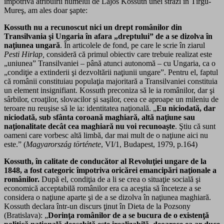
împotriva atribuirii numelui de Lajos Kossuth unei străzi în Tîrgu-
Mureş, am ales doar şapte:
Kossuth nu a recunoscut nici un drept românilor din
Transilvania şi Ungaria în afara „dreptului” de a se dizolva în
naţiunea ungară
. În articolele de fond, pe care le scrie în ziarul
Pesti Hirlap,
consideră că primul obiectiv care trebuie realizat este
„uniunea” Transilvaniei – până atunci autonomă – cu Ungaria, ca o
„condiţie a extinderii şi dezvoltării naţiunii ungare”. Pentru el, faptul
că românii constituiau populaţia majoritară a Transilvaniei constituia
un element insignifiant. Kossuth preconiza să le ia românilor, dar şi
sârbilor, croaţilor, slovacilor şi saşilor, ceea ce aproape un mileniu de
teroare nu reuşise să le ia: identitatea naţională. „
Eu niciodată, dar
niciodată, sub sfânta coroană maghiară, altă naţiune sau
naţionalitate decât cea maghiară nu voi recunoaşte
. Ştiu că sunt
oameni care vorbesc altă limbă, dar mai mult de o naţiune aici nu
este.” (
Magyarország története
, VI/1, Budapest, 1979, p.164)
Kossuth, în calitate de conducător al Revoluţiei ungare de la
1848, a fost categoric împotriva oricărei emancipări naţionale a
românilor.
După el, condiţia de a li se crea o situaţie socială şi
economică acceptabilă românilor era ca aceştia să înceteze a se
considera o naţiune aparte şi de a se dizolva în naţiunea maghiară.
Kossuth declara într-un discurs ţinut în Dieta de la Pozsony
(Bratislava): „
Dorinţa românilor de a se bucura de o existenţă