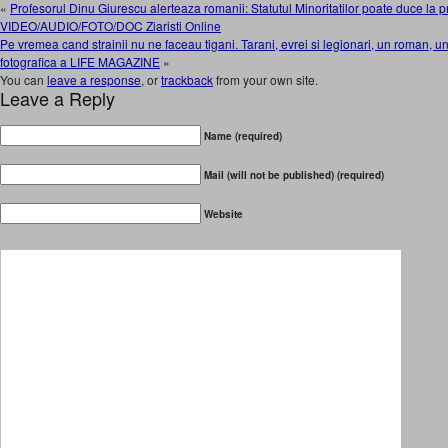
«
Profesorul Dinu Giurescu alerteaza romanii: Statutul Minoritatilor poate duce la 
VIDEO/AUDIO/FOTO/DOC Ziaristi Online
Pe vremea cand strainii nu ne faceau tigani. Tarani, evrei si legionari, un roman, un
fotografica a LIFE MAGAZINE
»
You can
leave a response
, or
trackback
from your own site.
Leave a Reply
Name (required)
Mail (will not be published) (required)
Website