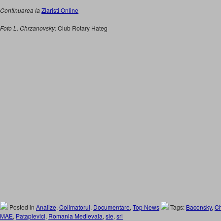
Continuarea la
Ziaristi Online
Foto L. Chrzanovsky:
Club Rotary Hateg
Posted in
Analize
,
Colimatorul
,
Documentare
,
Top News
Tags:
Baconsky
,
Ch
MAE
,
Patapievici
,
Romania Medievala
,
sie
,
sri