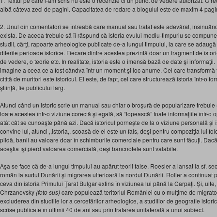
1. Textul pe care l-am scris nu este o recenzie ci un punct de vedere autorizat. O rece
aibă câteva zeci de pagini. Capacitatea de redare a blogului este de maxim 4 pag
2. Unul din comentatori se întreabă care manual sau tratat este adevărat, insinuâ
exista. De aceea trebuie să îi răspund că istoria evului mediu-timpuriu se compune
studii, cărţi, rapoarte arheologice publicate de-a lungul timpului, la care se adaugă 
diferite perioade istorice. Fiecare dintre acestea prezintă doar un fragment de istori
de vedere, o teorie etc. In realitate, istoria este o imensă bază de date şi informaţii
imagine a ceea ce a fost cândva într-un moment şi loc anume. Cel care transformă to
citită de muritori este istoricul. El este, de fapt, cel care structurează istoria într-o 
ştiinţă, fie publicului larg.
Atunci când un istoric scrie un manual sau chiar o broşură de popularizare trebuie s
toate acestea într-o viziune corectă şi egală, să “topească” toate informaţiile într-o 
atât cât se cunoaşte până azi. Dacă istoricul porneşte de la o viziune personală şi î
convine lui, atunci ,,istoria,, scoasă de el este un fals, deşi pentru compoziţia lui fol
pildă, banii au valoare doar în schimburile comerciale pentru care sunt făcuţi. Dacă
aceştia îşi pierd valoarea comercială, deşi bancnotele sunt valabile.
Aşa se face că de-a lungul timpului au apărut teorii false. Roesler a lansat la sf. sec
român la sudul Dunării şi migrarea ulterioară la nordul Dunării. Roller a continuat
ceva din istoria Primului Ţarat Bulgar extins în viziunea lui până la Carpaţi. Şi, uit
Chrzanovsky
(foto sus)
care populează teritoriul României cu o mulţime de migratori
excluderea din studiile lor a cercetărilor arheologice, a studiilor de geografie istori
scrise publicate în ultimii 40 de ani sau prin tratarea unilaterală a unui subiect.