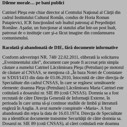
Dileme morale… pe bani publici
Catrinel Pleşu este chiar director al Centrului Naţional al Cărţii din
cadrul Institutului Cultural Român, condus de Horia Roman
Patapievici, ICR funcţionând sub înaltul patronaj al Preşedinţiei
Române. Aşadar, un funcţionar al statului aflat într-un post înalt,
patronat de o instituţie care şi-a făcut imagine din condamnarea
comunismului.
Racolată şi abandonată de DIE, fără documente informative
Conform adeverinţei NR. 748/ 22.02.2011, eliberată la solicitarea
„Evenimentului zilei”, document care poate fi accesat prin simpla
căutare a numelui Catrinel Lăcrămioara Pleşu (Petrulian) pe motorul
de căutare al CNSAS, se menţiona că „În baza Notei de Constatare
nr S/DI/I/1433 din data de 03.06.2010, întocmită de către direcţia de
Specialitate din cadrul CNSAS, în care se regăsesc următoarele
elemente: doamna Pleşu (Petrulian) Lăcrămioara Maria Catrinel este
cotitulară a dosarului nr. SIE 89 (cotă CNSAS). Domnia sa a fost
recrutată de către Direcţia Generală de Informaţii Externe, în
perioada în care urma să-şi continue studiile de limbă şi literatură
engleză în Anglia. A avut numele conspirativ «Maria». A fost
abandonată din reţea la data de 16.03.1974. Direcţia de Specialitate
nu a identificat documente transmise Securităţii de către domnia sa.
Dosarul nr. SIE 89 (cotă CNSAS), al cărei cotitulară este doamna