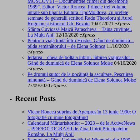
MOSCOVEI – Documentele crimei din decembrie
1989”. Editor: Victor Roncea. Primele trei volume
intrate sub tipar la Editura TipoMoldova, cu prefețe
semnate de generalii scriitori Radu Theodoru și Aurel
Rogojan și istoricul Gh. Buzatu
19/01/2021
eXpress
Sfânta Cuvioasă Maică Parascheva – Taina cuviinței.
La Mulți Ani!
12/10/2020
eXpress
Pentru o viață trăită întru Hristos. Gând de duminică –
pilda semănătorului – de Elena Solunca
11/10/2020
eXpress
Iertarea – cheia de boltă a iubirii. Iubirea vrăjmașilor –
Gând de duminică de Elena Solunca Moise
04/10/2020
eXpress
Pe drumul suitor de la pocăință la ascultare. Pescuirea
minunată – Gând de duminică de Elena Solunca Moise
27/09/2020
eXpress
Recent Posts
Victor Roncea suprins de Agerpres în 13 iunie 1990: O
fotografie cu mine fotografiind
Calendarul Mărturisitorilor – 2023 – de la ActiveNews
– PDF/FOTOGRAFII de Ziua Unirii Principatelor
Române. La Mulți Ani!
Fenomenul Piața Universității și Mineriada din 1990