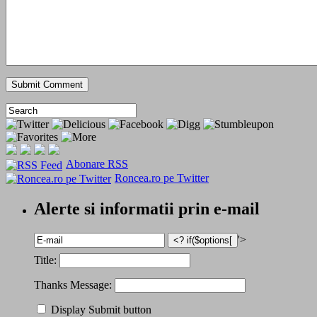
Abonare RSS
Roncea.ro pe Twitter
Alerte si informatii prin e-mail
'>
Title:
Thanks Message:
Display Submit button