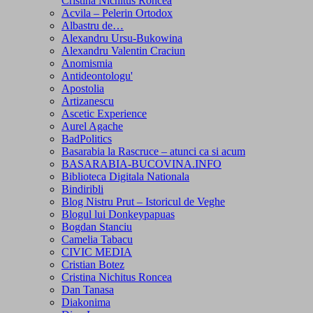
Cristina Nichitus Roncea
Acvila – Pelerin Ortodox
Albastru de…
Alexandru Ursu-Bukowina
Alexandru Valentin Craciun
Anomismia
Antideontologu'
Apostolia
Artizanescu
Ascetic Experience
Aurel Agache
BadPolitics
Basarabia la Rascruce – atunci ca si acum
BASARABIA-BUCOVINA.INFO
Biblioteca Digitala Nationala
Bindiribli
Blog Nistru Prut – Istoricul de Veghe
Blogul lui Donkeypapuas
Bogdan Stanciu
Camelia Tabacu
CIVIC MEDIA
Cristian Botez
Cristina Nichitus Roncea
Dan Tanasa
Diakonima