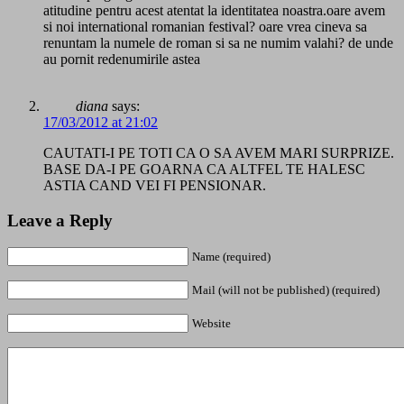
atitudine pentru acest atentat la identitatea noastra.oare avem
si noi international romanian festival? oare vrea cineva sa
renuntam la numele de roman si sa ne numim valahi? de unde
au pornit redenumirile astea
diana
says:
17/03/2012 at 21:02
CAUTATI-I PE TOTI CA O SA AVEM MARI SURPRIZE.
BASE DA-I PE GOARNA CA ALTFEL TE HALESC
ASTIA CAND VEI FI PENSIONAR.
Leave a Reply
Name (required)
Mail (will not be published) (required)
Website