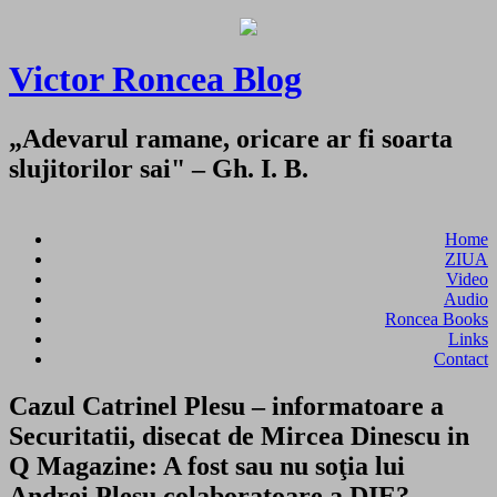
Victor Roncea Blog
„Adevarul ramane, oricare ar fi soarta
slujitorilor sai" – Gh. I. B.
Home
ZIUA
Video
Audio
Roncea Books
Links
Contact
Cazul Catrinel Plesu – informatoare a
Securitatii, disecat de Mircea Dinescu in
Q Magazine: A fost sau nu soţia lui
Andrei Pleşu colaboratoare a DIE?