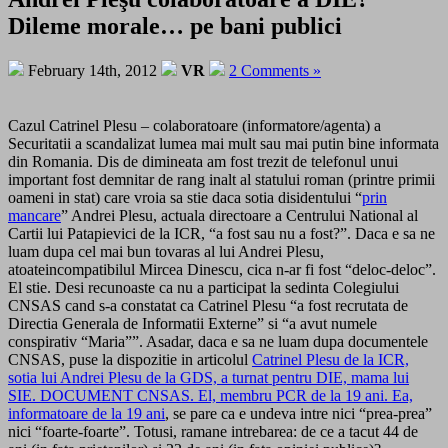
Dileme morale… pe bani publici
February 14th, 2012
VR
2 Comments »
Cazul Catrinel Plesu – colaboratoare (informatore/agenta) a
Securitatii a scandalizat lumea mai mult sau mai putin bine informata
din Romania. Dis de dimineata am fost trezit de telefonul unui
important fost demnitar de rang inalt al statului roman (printre primii
oameni in stat) care vroia sa stie daca sotia disidentului “
prin
mancare
” Andrei Plesu, actuala directoare a Centrului National al
Cartii lui Patapievici de la ICR, “a fost sau nu a fost?”. Daca e sa ne
luam dupa cel mai bun tovaras al lui Andrei Plesu,
atoateincompatibilul Mircea Dinescu, cica n-ar fi fost “deloc-deloc”.
El stie. Desi recunoaste ca nu a participat la sedinta Colegiului
CNSAS cand s-a constatat ca Catrinel Plesu “a fost recrutata de
Directia Generala de Informatii Externe” si “a avut numele
conspirativ “Maria””. Asadar, daca e sa ne luam dupa documentele
CNSAS, puse la dispozitie in articolul
Catrinel Plesu de la ICR,
sotia lui Andrei Plesu de la GDS, a turnat pentru DIE, mama lui
SIE. DOCUMENT CNSAS. El, membru PCR de la 19 ani. Ea,
informatoare de la 19 ani
, se pare ca e undeva intre nici “prea-prea”
nici “foarte-foarte”. Totusi, ramane intrebarea: de ce a tacut 44 de