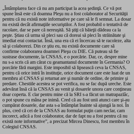
„Întâmplarea face că nu am participat la acea şedinţă. Ce vă pot
spune însă este că doamna Pleşu nu a fost colaborator al Securităţii
pentru că nu există note informative pe care să le fi semnat. La dosar
nu există decât afirmaţiile securiştilor. A fost probabil o tentativă de
racolare, dar se pare că nereuşită. Să ştiţi că băieţii dădeau ca la
peşte. Ştiau că urma să pleci sau că doreai să pleci în străinătate şi
imediat erai contactat. Însă, una era că ei încercau să te racoleze, alta
să şi colaborezi. Din ce ştiu eu, nu există documente care să
confirme colaborarea doamnei Pleşu cu DIE. Că puteau să fie
sustrase documente, la CNSAS, e o porcărie. Dar, ce, despre mine
nu s-a scris că am cărat cu geamantanul documente în Germania? O
porcărie fără margini. Este imposibil să lipsească ceva la CNSAS,
pentru că orice intră în instituţie, orice document care este luat de un
membru al CNSAS şi returnat are şi număr de ordine, de primire şi
predare. Chestiile acestea se pot verifica, nu se fac după ureche. Este
adevărat însă că la CNSAS au venit şi dosarele unora care conţineau
doar coperta. E clar pentru mine că la SRI s-a făcut un matrapazlâc,
o pot spune cu mâna pe inimă. Cred că au fost unii atunci care şi-au
cumpărat dosarele, dar asta s-a întâmplat înainte să ajungă la noi. În
plus, cred că cei de la CNSAS au formulat puţin cam neclar, cam
incorect, adică a fost colaborator, dar de fapt nu a fost pentru că nu
există note informative”, a precizat Mircea Dinescu, fost membru în
Colegiul CNSAS.