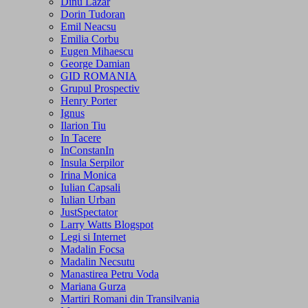
Dinu Lazar
Dorin Tudoran
Emil Neacsu
Emilia Corbu
Eugen Mihaescu
George Damian
GID ROMANIA
Grupul Prospectiv
Henry Porter
Ignus
Ilarion Tiu
In Tacere
InConstanIn
Insula Serpilor
Irina Monica
Iulian Capsali
Iulian Urban
JustSpectator
Larry Watts Blogspot
Legi si Internet
Madalin Focsa
Madalin Necsutu
Manastirea Petru Voda
Mariana Gurza
Martiri Romani din Transilvania