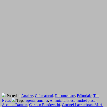
Posted in
Analize
,
Colimatorul
,
Documentare
,
Editoriale
,
Top
News
Tags:
agenta
,
amanta
,
Amanta lui Plesu
,
andrei plesu
,
Ascanio Damian
,
Carmen Bendovschi
,
Catrinel Lacramioara Maria