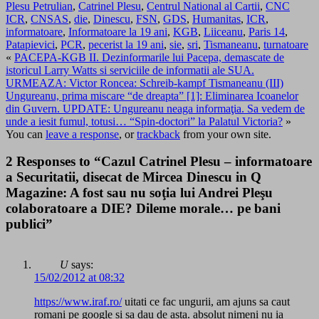
Plesu Petrulian
,
Catrinel Plesu
,
Centrul National al Cartii
,
CNC
ICR
,
CNSAS
,
die
,
Dinescu
,
FSN
,
GDS
,
Humanitas
,
ICR
,
informatoare
,
Informatoare la 19 ani
,
KGB
,
Liiceanu
,
Paris 14
,
Patapievici
,
PCR
,
pecerist la 19 ani
,
sie
,
sri
,
Tismaneanu
,
turnatoare
«
PACEPA-KGB II. Dezinformarile lui Pacepa, demascate de
istoricul Larry Watts si serviciile de informatii ale SUA.
URMEAZA: Victor Roncea: Schreib-kampf Tismaneanu (III)
Ungureanu, prima miscare “de dreapta” [1]: Eliminarea Icoanelor
din Guvern. UPDATE: Ungureanu neaga informaţia. Sa vedem de
unde a iesit fumul, totusi… “Spin-doctori” la Palatul Victoria?
»
You can
leave a response
, or
trackback
from your own site.
2 Responses to “Cazul Catrinel Plesu – informatoare
a Securitatii, disecat de Mircea Dinescu in Q
Magazine: A fost sau nu soţia lui Andrei Pleşu
colaboratoare a DIE? Dileme morale… pe bani
publici”
U
says:
15/02/2012 at 08:32
https://www.iraf.ro/
uitati ce fac ungurii, am ajuns sa caut
romani pe google si sa dau de asta. absolut nimeni nu ia