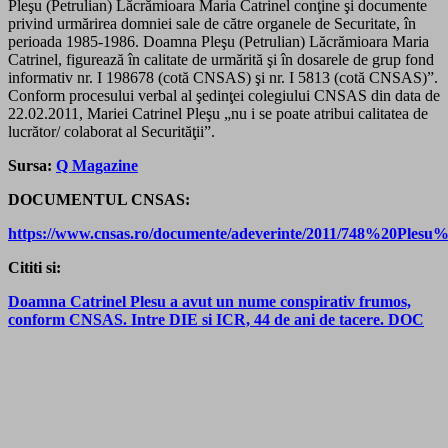
Pleşu (Petrulian) Lăcrămioara Maria Catrinel conţine şi documente
privind urmărirea domniei sale de către organele de Securitate, în
perioada 1985-1986. Doamna Pleşu (Petrulian) Lăcrămioara Maria
Catrinel, figurează în calitate de urmărită şi în dosarele de grup fond
informativ nr. I 198678 (cotă CNSAS) şi nr. I 5813 (cotă CNSAS)”.
Conform procesului verbal al şedinţei colegiului CNSAS din data de
22.02.2011, Mariei Catrinel Pleşu „nu i se poate atribui calitatea de
lucrător/ colaborat al Securităţii”.
Sursa:
Q Magazine
DOCUMENTUL CNSAS:
https://www.cnsas.ro/documente/adeverinte/2011/748%20Pl
Cititi si:
Doamna Catrinel Plesu a avut un nume conspirativ frumos,
conform CNSAS. Intre DIE si ICR, 44 de ani de tacere. DOC