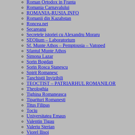
Roman Ortodox in Franta
Romania Carnavalului
ROMANIA-RUSIA.INFO
Romanii din Kazahstan
Roncea.net
Secareanu
Secretele istoriei cu Alexandru Moraru
SEOlium – Laboratorium
Sf. Munte Athos – Pemptousia – Vatoped
Sfantul Munte Athos
Simona Lazar
Sorin Bogdan
Sorin Rosca Stanescu
Spirit Romanesc
Tanchistii Invizibili
TEOCTIST – PATRIARHUL ROMANILOR
Theologhia
Tighina Romaneasca
Tiparituri Romanesti
Titus Filipas
Tociu
Universitatea Emaus
Valentin Tigau
Valeriu Sterian
Viorel Ilisoi