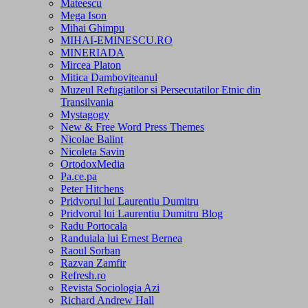
Mateescu
Mega Ison
Mihai Ghimpu
MIHAI-EMINESCU.RO
MINERIADA
Mircea Platon
Mitica Damboviteanul
Muzeul Refugiatilor si Persecutatilor Etnic din
Transilvania
Mystagogy
New & Free Word Press Themes
Nicolae Balint
Nicoleta Savin
OrtodoxMedia
Pa.ce.pa
Peter Hitchens
Pridvorul lui Laurentiu Dumitru
Pridvorul lui Laurentiu Dumitru Blog
Radu Portocala
Randuiala lui Ernest Bernea
Raoul Sorban
Razvan Zamfir
Refresh.ro
Revista Sociologia Azi
Richard Andrew Hall