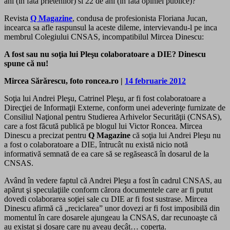
ani (in fata prietenilor) si 22 de ani (in fata opiniei publice)?
Revista
Q Magazine
, condusa de profesionista Floriana Jucan,
incearca sa afle raspunsul la aceste dileme, intervievandu-l pe inca
membrul Colegiului CNSAS, incompatibilul Mircea Dinescu:
A fost sau nu soţia lui Pleşu colaboratoare a DIE? Dinescu
spune că nu!
Mircea Sărărescu, foto roncea.ro |
14 februarie 2012
Soţia lui Andrei Pleşu, Catrinel Pleşu, ar fi fost colaboratoare a
Direcţiei de Informaţii Externe, conform unei adeverinţe furnizate de
Consiliul Naţional pentru Studierea Arhivelor Securităţii (CNSAS),
care a fost făcută publică pe blogul lui Victor Roncea. Mircea
Dinescu a precizat pentru
Q Magazine
că soţia lui Andrei Pleşu nu
a fost o colaboratoare a DIE, întrucât nu există nicio notă
informativă semnată de ea care să se regăsească în dosarul de la
CNSAS.
Având în vedere faptul că Andrei Pleşu a fost în cadrul CNSAS, au
apărut şi speculaţiile conform cărora documentele care ar fi putut
dovedi colaborarea soţiei sale cu DIE ar fi fost sustrase. Mircea
Dinescu afirmă că „reciclarea” unor dovezi ar fi fost imposibilă din
momentul în care dosarele ajungeau la CNSAS, dar recunoaşte că
au existat şi dosare care nu aveau decât… coperta.