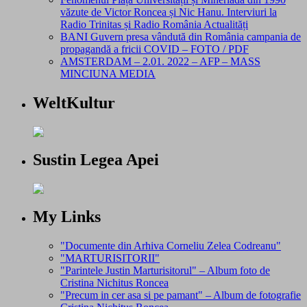
văzute de Victor Roncea și Nic Hanu. Interviuri la
Radio Trinitas și Radio România Actualități
BANI Guvern presa vândută din România campania de
propagandă a fricii COVID – FOTO / PDF
AMSTERDAM – 2.01. 2022 – AFP – MASS
MINCIUNA MEDIA
WeltKultur
Sustin Legea Apei
My Links
"Documente din Arhiva Corneliu Zelea Codreanu"
"MARTURISITORII"
"Parintele Justin Marturisitorul" – Album foto de
Cristina Nichitus Roncea
"Precum in cer asa si pe pamant" – Album de fotografie