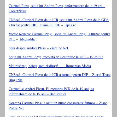
Catrinel Plesu, sotia lui Andrei Plesu, informatoare de la 19 ani –
CorectNews
CNSAS: Catrinel Plesu de la ICR, sotia lui Andrei Plesu de la GDS,
a turnat pentru DIE, mama lui SIE – Japca.ro
Victor Roncea: Catrinel Pleşu, soţia lui Andrei Pleşu, a turnat pentru
DIE – Mediaddict
Stiri despre Andrei Plesu – Ziare pe Net
Soţia lui Andrei Pleşu, racolată de Securitate la DIE – E-Politic
Mai răsfiraţi, băieţi, mai răsfiraţi!… – Romanian Media
CNSAS: Catrinel Plesu de la ICR a turnat pentru DIE – Ziarul Toate
Blogurile
Catrinel si Andrei Plesu. El membru PCR de la 19 ani, ea
informatoare de la 19 ani – BadPolitics
Doamna Catrinel Plesu a avut un nume conspirativ frumos – Ziare
Piatza Net
Cum au ajuns de tot râsul anticomunismul şi disidenţa lui Andrei