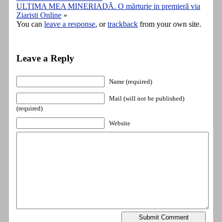
ULTIMA MEA MINERIADĂ. O mărturie in premieră via
Ziaristi Online
»
You can
leave a response
, or
trackback
from your own site.
Leave a Reply
Name (required)
Mail (will not be published)
(required)
Website