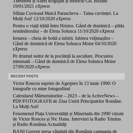
Theodoru și Aurel Rogojan și istoricul Gh. Buzatu
19/01/2021
eXpress
Sfânta Cuvioasă Maică Parascheva – Taina cuviinței. La
Mulți Ani!
12/10/2020
eXpress
Pentru o viață trăită întru Hristos. Gând de duminică – pilda
semănătorului – de Elena Solunca
11/10/2020
eXpress
Iertarea – cheia de boltă a iubirii. Iubirea vrăjmașilor –
Gând de duminică de Elena Solunca Moise
04/10/2020
eXpress
Pe drumul suitor de la pocăință la ascultare. Pescuirea
minunată – Gând de duminică de Elena Solunca Moise
27/09/2020
eXpress
RECENT POSTS
Victor Roncea suprins de Agerpres în 13 iunie 1990: O
fotografie cu mine fotografiind
Calendarul Mărturisitorilor – 2023 – de la ActiveNews –
PDF/FOTOGRAFII de Ziua Unirii Principatelor Române.
La Mulți Ani!
Fenomenul Piața Universității și Mineriada din 1990 văzute
de Victor Roncea și Nic Hanu. Interviuri la Radio Trinitas
și Radio România Actualități
BANI Guvern presa vândută din România campania de