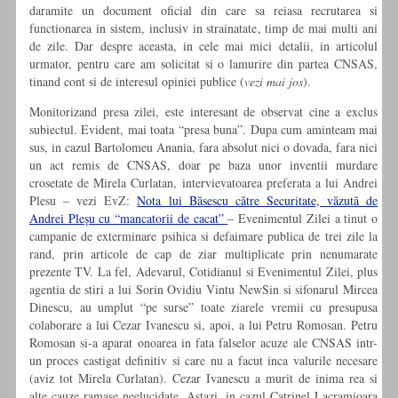
daramite un document oficial din care sa reiasa recrutarea si
functionarea in sistem, inclusiv in strainatate, timp de mai multi ani
de zile. Dar despre aceasta, in cele mai mici detalii, in articolul
urmator, pentru care am solicitat si o lamurire din partea CNSAS,
tinand cont si de interesul opiniei publice (
vezi mai jos
).
Monitorizand presa zilei, este interesant de observat cine a exclus
subiectul. Evident, mai toata “presa buna”. Dupa cum aminteam mai
sus, in cazul Bartolomeu Anania, fara absolut nici o dovada, fara nici
un act remis de CNSAS, doar pe baza unor inventii murdare
crosetate de Mirela Curlatan, intervievatoarea preferata a lui Andrei
Plesu – vezi EvZ:
Nota lui Băsescu către Securitate, văzută de
Andrei Pleșu cu “mancatorii de cacat”
– Evenimentul Zilei a tinut o
campanie de exterminare psihica si defaimare publica de trei zile la
rand, prin articole de cap de ziar multiplicate prin nenumarate
prezente TV. La fel, Adevarul, Cotidianul si Evenimentul Zilei, plus
agentia de stiri a lui Sorin Ovidiu Vintu NewSin si sifonarul Mircea
Dinescu, au umplut “pe surse” toate ziarele vremii cu presupusa
colaborare a lui Cezar Ivanescu si, apoi, a lui Petru Romosan. Petru
Romosan si-a aparat onoarea in fata falselor acuze ale CNSAS intr-
un proces castigat definitiv si care nu a facut inca valurile necesare
(aviz tot Mirela Curlatan). Cezar Ivanescu a murit de inima rea si
alte cauze ramase neelucidate. Astazi, in cazul Catrinel Lacramioara