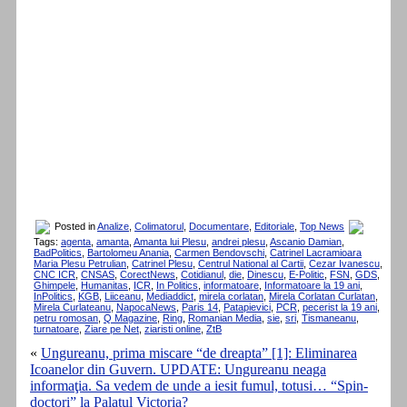
Posted in
Analize
,
Colimatorul
,
Documentare
,
Editoriale
,
Top News
Tags:
agenta
,
amanta
,
Amanta lui Plesu
,
andrei plesu
,
Ascanio Damian
,
BadPolitics
,
Bartolomeu Anania
,
Carmen Bendovschi
,
Catrinel Lacramioara
Maria Plesu Petrulian
,
Catrinel Plesu
,
Centrul National al Cartii
,
Cezar Ivanescu
,
CNC ICR
,
CNSAS
,
CorectNews
,
Cotidianul
,
die
,
Dinescu
,
E-Politic
,
FSN
,
GDS
,
Ghimpele
,
Humanitas
,
ICR
,
In Politics
,
informatoare
,
Informatoare la 19 ani
,
InPolitics
,
KGB
,
Liiceanu
,
Mediaddict
,
mirela corlatan
,
Mirela Corlatan Curlatan
,
Mirela Curlateanu
,
NapocaNews
,
Paris 14
,
Patapievici
,
PCR
,
pecerist la 19 ani
,
petru romosan
,
Q Magazine
,
Ring
,
Romanian Media
,
sie
,
sri
,
Tismaneanu
,
turnatoare
,
Ziare pe Net
,
ziaristi online
,
ZtB
«
Ungureanu, prima miscare “de dreapta” [1]: Eliminarea
Icoanelor din Guvern. UPDATE: Ungureanu neaga
informaţia. Sa vedem de unde a iesit fumul, totusi… “Spin-
doctori” la Palatul Victoria?