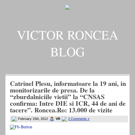
VICTOR RONCEA
BLOG
„ADEVARUL RAMANE, ORICARE AR FI SOARTA SLUJITORILOR SAI" – GH.
I. B.
Catrinel Plesu, informatoare la 19 ani, in
monitorizarile de presa. De la
“zburdalniciile vietii” la “CNSAS
confirma: Intre DIE si ICR, 44 de ani de
tacere”. Roncea.Ro: 13.000 de vizite
February 15th, 2012
VR
2 Comments »