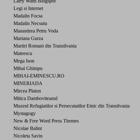
Larry Watts Blogspot
Legi si Internet
Madalin Focsa
Madalin Necsutu
Manastirea Petru Voda
Mariana Gurza
Martiri Romani din Transilvania
Mateescu
Mega Ison
Mihai Ghimpu
MIHAI-EMINESCU.RO
MINERIADA
Mircea Platon
Mitica Damboviteanul
Muzeul Refugiatilor si Persecutatilor Etnic din Transilvania
Mystagogy
New & Free Word Press Themes
Nicolae Balint
Nicoleta Savin