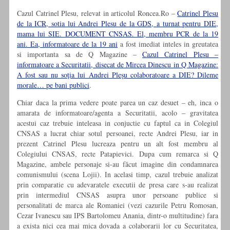
Cazul Catrinel Plesu, relevat in articolul Roncea.Ro –
Catrinel Plesu
de la ICR, sotia lui Andrei Plesu de la GDS, a turnat pentru DIE,
mama lui SIE. DOCUMENT CNSAS. El, membru PCR de la 19
ani. Ea, informatoare de la 19 ani
a fost imediat inteles in greutatea
si importanta sa de Q Magazine –
Cazul Catrinel Plesu –
informatoare a Securitatii, disecat de Mircea Dinescu in Q Magazine:
A fost sau nu soţia lui Andrei Pleşu colaboratoare a DIE? Dileme
morale… pe bani publici
.
Chiar daca la prima vedere poate parea un caz desuet – eh, inca o
amarata de informatoare/agenta a Securitatii, acolo – gravitatea
acestui caz trebuie inteleasa in conjuctie cu faptul ca in Colegiul
CNSAS a lucrat chiar sotul persoanei, recte Andrei Plesu, iar in
prezent Catrinel Plesu lucreaza pentru un alt fost membru al
Colegiului CNSAS, recte Patapievici. Dupa cum remarca si Q
Magazine, ambele personaje si-au făcut imagine din condamnarea
comunismului (scena Lojii). In acelasi timp, cazul trebuie analizat
prin comparatie cu adevaratele executii de presa care s-au realizat
prin intermediul CNSAS asupra unor persoane publice si
personalitati de marca ale Romaniei (vezi cazurile Petru Romosan,
Cezar Ivanescu sau IPS Bartolomeu Anania, dintr-o multitudine) fara
a exista nici cea mai mica dovada a colaborarii lor cu Securitatea,