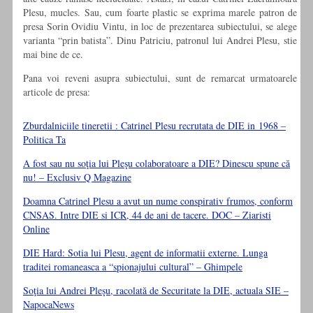
Plesu, mucles. Sau, cum foarte plastic se exprima marele patron de
presa Sorin Ovidiu Vintu, in loc de prezentarea subiectului, se alege
varianta “prin batista”. Dinu Patriciu, patronul lui Andrei Plesu, stie
mai bine de ce.
Pana voi reveni asupra subiectului, sunt de remarcat urmatoarele
articole de presa:
Zburdalniciile tineretii : Catrinel Plesu recrutata de DIE in 1968 –
Politica Ta
A fost sau nu soţia lui Pleşu colaboratoare a DIE? Dinescu spune că
nu! – Exclusiv Q Magazine
Doamna Catrinel Plesu a avut un nume conspirativ frumos, conform
CNSAS. Intre DIE si ICR, 44 de ani de tacere. DOC – Ziaristi
Online
DIE Hard: Sotia lui Plesu, agent de informatii externe. Lunga
traditei romaneasca a “spionajului cultural” – Ghimpele
Soţia lui Andrei Pleşu, racolată de Securitate la DIE, actuala SIE –
NapocaNews