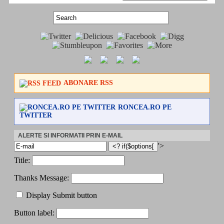
ABONARE RSS
RONCEA.RO PE
TWITTER
ALERTE SI INFORMATII PRIN E-MAIL
'>
Title:
Thanks Message:
Display Submit button
Button label: