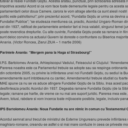
tutelar al realei Fundatii Gojdu. Acestia aratau, punctual, prin scrisoarea adresata
impotriva acestui Acord si ca vom face toate demersurile legale pentru ca acesta sa 
parlamentarii celor doua Camere, carora le vom atrage atentia ca sunt alesii nostri s
politic este patriotismul”; prin prezentul acord, “Fundatia Gojdu ar urma sa devina 
Fundatiei Publice”; “se eludeaza mentiunea ca, practic, Acordul Ungaro-Roman di
cel din 1937, ratificat de parlamentele ambelor tari si inca valabil, singurul temei ju
poate revendica drepturile. Cu alte cuvinte, Fundatia Gojdu poate sa ramana in fiint
sunt deloc convins ca actualul Guvern isi doreste o confruntare cu Biserica majorit
Anania. (Victor Roncea, Ziarul ZIUA – 1 martie 2006)
Parintele Anania: “Mergem pana la Haga si Strasbourg!”
I.P.S. Bartolomeu Anania, Arhiepiscopul Vadului, Feleacului si Clujului: “Amendamen
Parerea noastra este ca Parlamentul trebuie sa adopte sau sa respinga ordonanta
din octombrie 2005, cu privire la infiintarea unei noi Fundatii Gojdu, cu sediul la B
amendamente sunt intotdeauna cu cantec. Amendamentul trebuie studiat cu foarte m
MAE spune ca nu se va aduce atingere Fundatiei Gojdu de la Sibiu. Insa acest pact
desfiinteaza practic Acordul din 1937. Degeaba ramane Fundatia Gojdu (de la Sibiu
legate; ramane pe hartie, de vreme ce nu mai are suport juridic. Parerea mea este, i
Avem, totusi, rabdare si vom incerca toate mijloacele posibile, legale, inclusiv pana
IPS Bartolomeu Anania: Noua Fundatie nu are nimic in comun cu Testamentul 
Acordul semnat anul trecut de ministrul de Externe Ungureanu prevede infiintarea
maghiaro-romane, creandu-se astfel o si mai mare confuzie in ceea ce priveste m