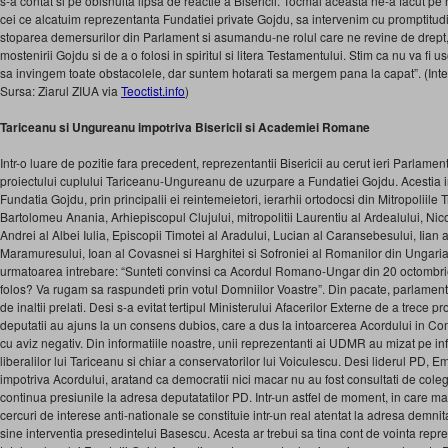
s-a contat si pe obisnuita lipsa de reactie a Bisericii. Tocmai aceasta ne-a facut pe n
cei ce alcatuim reprezentanta Fundatiei private Gojdu, sa intervenim cu promptitudin
stoparea demersurilor din Parlament si asumandu-ne rolul care ne revine de drept, 
mostenirii Gojdu si de a o folosi in spiritul si litera Testamentului. Stim ca nu va fi
sa invingem toate obstacolele, dar suntem hotarati sa mergem pana la capat”. (Int
Sursa: Ziarul ZIUA via
Teoctist.info
)
Tariceanu si Ungureanu impotriva Bisericii si Academiei Romane
Intr-o luare de pozitie fara precedent, reprezentantii Bisericii au cerut ieri Parlame
proiectului cuplului Tariceanu-Ungureanu de uzurpare a Fundatiei Gojdu. Acestia ins
Fundatia Gojdu, prin principalii ei reintemeietori, ierarhii ortodocsi din Mitropoliile 
Bartolomeu Anania, Arhiepiscopul Clujului, mitropolitii Laurentiu al Ardealului, Nic
Andrei al Albei Iulia, Episcopii Timotei al Aradului, Lucian al Caransebesului, Iian a
Maramuresului, Ioan al Covasnei si Harghitei si Sofroniei al Romanilor din Ungaria 
urmatoarea intrebare: “Sunteti convinsi ca Acordul Romano-Ungar din 20 octombr
folos? Va rugam sa raspundeti prin votul Domniilor Voastre”. Din pacate, parlamentar
de inaltii prelati. Desi s-a evitat tertipul Ministerului Afacerilor Externe de a trece pr
deputatii au ajuns la un consens dubios, care a dus la intoarcerea Acordului in Co
cu aviz negativ. Din informatiile noastre, unii reprezentanti ai UDMR au mizat pe in
liberalilor lui Tariceanu si chiar a conservatorilor lui Voiculescu. Desi liderul PD, 
impotriva Acordului, aratand ca democratii nici macar nu au fost consultati de col
continua presiunile la adresa deputatatilor PD. Intr-un astfel de moment, in care ma
cercuri de interese anti-nationale se constituie intr-un real atentat la adresa demn
sine interventia presedintelui Basescu. Acesta ar trebui sa tina cont de vointa reprez