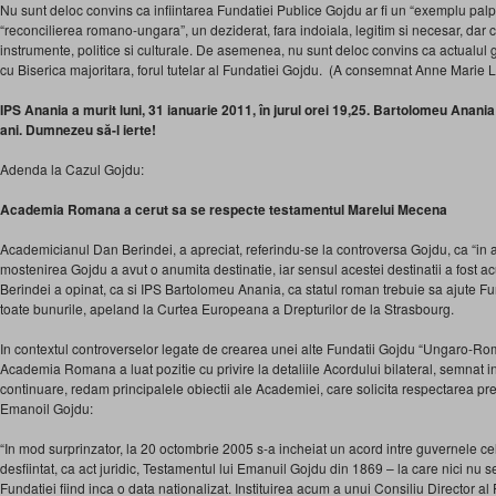
Nu sunt deloc convins ca infiintarea Fundatiei Publice Gojdu ar fi un “exemplu palpa
“reconcilierea romano-ungara”, un deziderat, fara indoiala, legitim si necesar, dar ca
instrumente, politice si culturale. De asemenea, nu sunt deloc convins ca actualul 
cu Biserica majoritara, forul tutelar al Fundatiei Gojdu. (A consemnat Anne Marie
IPS Anania a murit luni, 31 ianuarie 2011, în jurul orei 19,25. Bartolomeu Anania a
ani. Dumnezeu să-l ierte!
Adenda la Cazul Gojdu:
Academia Romana a cerut sa se respecte testamentul Marelui Mecena
Academicianul Dan Berindei, a apreciat, referindu-se la controversa Gojdu, ca “in 
mostenirea Gojdu a avut o anumita destinatie, iar sensul acestei destinatii a fost
Berindei a opinat, ca si IPS Bartolomeu Anania, ca statul roman trebuie sa ajute F
toate bunurile, apeland la Curtea Europeana a Drepturilor de la Strasbourg.
In contextul controverselor legate de crearea unei alte Fundatii Gojdu “Ungaro-Ro
Academia Romana a luat pozitie cu privire la detaliile Acordului bilateral, semnat in
continuare, redam principalele obiectii ale Academiei, care solicita respectarea pre
Emanoil Gojdu:
“In mod surprinzator, la 20 octombrie 2005 s-a incheiat un acord intre guvernele cel
desfiintat, ca act juridic, Testamentul lui Emanuil Gojdu din 1869 – la care nici nu se
Fundatiei fiind inca o data nationalizat. Instituirea acum a unui Consiliu Director 