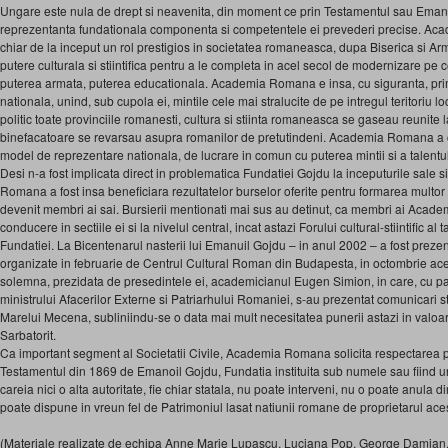
Ungare este nula de drept si neavenita, din moment ce prin Testamentul sau Emanuil
reprezentanta fundationala componenta si competentele ei prevederi precise. Aca
chiar de la inceput un rol prestigios in societatea romaneasca, dupa Biserica si 
putere culturala si stiintifica pentru a le completa in acel secol de modernizare pe ce
puterea armata, puterea educationala. Academia Romana e insa, cu siguranta, prim
nationala, unind, sub cupola ei, mintile cele mai stralucite de pe intregul teritoriu l
politic toate provinciile romanesti, cultura si stiinta romaneasca se gaseau reunite
binefacatoare se revarsau asupra romanilor de pretutindeni. Academia Romana a cons
model de reprezentare nationala, de lucrare in comun cu puterea mintii si a talentul
Desi n-a fost implicata direct in problematica Fundatiei Gojdu la inceputurile sale s
Romana a fost insa beneficiara rezultatelor burselor oferite pentru formarea multor 
devenit membri ai sai. Bursierii mentionati mai sus au detinut, ca membri ai Acade
conducere in sectiile ei si la nivelul central, incat astazi Forului cultural-stiintific al t
Fundatiei. La Bicentenarul nasterii lui Emanuil Gojdu – in anul 2002 – a fost prezen
organizate in februarie de Centrul Cultural Roman din Budapesta, in octombrie ac
solemna, prezidata de presedintele ei, academicianul Eugen Simion, in care, cu par
ministrului Afacerilor Externe si Patriarhului Romaniei, s-au prezentat comunicari stii
Marelui Mecena, subliniindu-se o data mai mult necesitatea punerii astazi in valoar
Sarbatorit.
Ca important segment al Societatii Civile, Academia Romana solicita respectarea pr
Testamentul din 1869 de Emanoil Gojdu, Fundatia instituita sub numele sau fiind u
careia nici o alta autoritate, fie chiar statala, nu poate interveni, nu o poate anula d
poate dispune in vreun fel de Patrimoniul lasat natiunii romane de proprietarul aces
(Materiale realizate de echipa Anne Marie Lupaşcu, Luciana Pop, George Damian, 