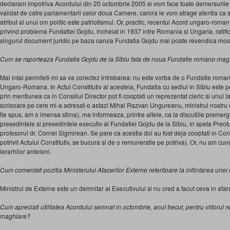
declaram impotriva Acordului din 20 octombrie 2005 si vom face toate demersurile 
validat de catre parlamentarii celor doua Camere, carora le vom atrage atentia ca sun
atribut al unui om politic este patriotismul. Or, practic, recentul Acord ungaro-roma
privind problema Fundatiei Gojdu, incheiat in 1937 intre Romania si Ungaria, ratifi
singurul document juridic pe baza caruia Fundatia Gojdu mai poate revendica mos
Cum se raporteaza Fundatia Gojdu de la Sibiu fata de noua Fundatie romano-mag
Mai intai permiteti-mi sa va corectez intrebarea: nu este vorba de o Fundatie roma
Ungaro-Romana. In Actul Constitutiv al acesteia, Fundatia cu sediul in Sibiu este p
prin mentiunea ca in Consiliul Director pot fi cooptati un reprezentat cleric si unul 
scrisoare pe care mi-a adresat-o astazi Mihai Razvan Ungureanu, ministrul nostru d
fie spus, am o imensa stima), ma informeaza, printre altele, ca la discutiile premer
presedintele si presedintele executiv al Fundatiei Gojdu de la Sibiu, in speta Preotul
profesorul dr. Cornel Sigmirean. Se pare ca acestia doi au fost deja cooptati in Cons
potrivit Actului Constitutiv, se bucura si de o remuneratie pe potriva). Or, nu am cuno
ierarhilor ardeleni.
Cum comentati pozitia Ministerului Afacerilor Externe referitoare la infiintarea unei
Ministrul de Externe este un demnitar al Executivului si nu cred a facut ceva in afar
Cum apreciati utilitatea Acordului semnat in octombrie, anul trecut, pentru viitorul re
maghiare?