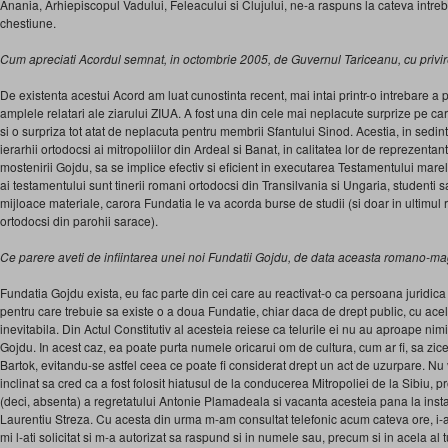
Anania, Arhiepiscopul Vadului, Feleacului si Clujului, ne-a raspuns la cateva intreb
chestiune.
Cum apreciati Acordul semnat, in octombrie 2005, de Guvernul Tariceanu, cu privi
De existenta acestui Acord am luat cunostinta recent, mai intai printr-o intrebare a 
amplele relatari ale ziarului ZIUA. A fost una din cele mai neplacute surprize pe ca
si o surpriza tot atat de neplacuta pentru membrii Sfantului Sinod. Acestia, in sedint
ierarhii ortodocsi ai mitropoliilor din Ardeal si Banat, in calitatea lor de reprezentanti
mostenirii Gojdu, sa se implice efectiv si eficient in executarea Testamentului marel
ai testamentului sunt tinerii romani ortodocsi din Transilvania si Ungaria, studenti sa
mijloace materiale, carora Fundatia le va acorda burse de studii (si doar in ultimul 
ortodocsi din parohii sarace).
Ce parere aveti de infiintarea unei noi Fundatii Gojdu, de data aceasta romano-m
Fundatia Gojdu exista, eu fac parte din cei care au reactivat-o ca persoana juridica
pentru care trebuie sa existe o a doua Fundatie, chiar daca de drept public, cu acel
inevitabila. Din Actul Constitutiv al acesteia reiese ca telurile ei nu au aproape n
Gojdu. In acest caz, ea poate purta numele oricarui om de cultura, cum ar fi, sa zi
Bartok, evitandu-se astfel ceea ce poate fi considerat drept un act de uzurpare. Nu
inclinat sa cred ca a fost folosit hiatusul de la conducerea Mitropoliei de la Sibiu, 
(deci, absenta) a regretatului Antonie Plamadeala si vacanta acesteia pana la insta
Laurentiu Streza. Cu acesta din urma m-am consultat telefonic acum cateva ore, i-a
mi l-ati solicitat si m-a autorizat sa raspund si in numele sau, precum si in acela al t