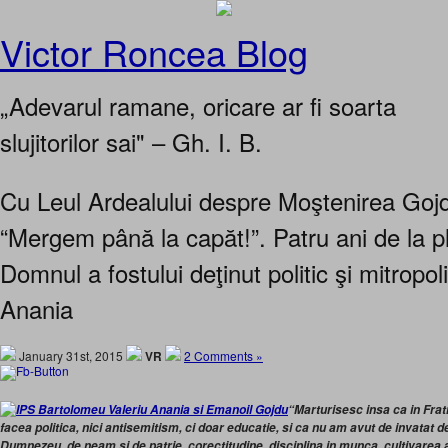
Victor Roncea Blog
„Adevarul ramane, oricare ar fi soarta
slujitorilor sai" – Gh. I. B.
Cu Leul Ardealului despre Moştenirea Gojd
“Mergem până la capăt!”. Patru ani de la p
Domnul a fostului deţinut politic şi mitropo
Anania
January 31st, 2015
VR
2 Comments »
“Marturisesc insa ca in Fra
facea politica, nici antisemitism, ci doar educatie, si ca nu am avut de invatat d
Dumnezeu, de neam si de patrie, corectitudine, disciplina in munca, cultivarea 