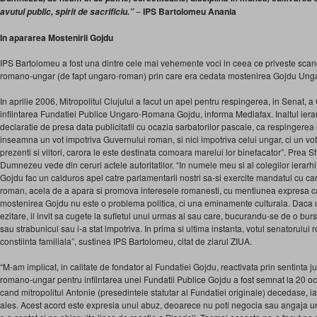
–
IPS Bartolomeu Anania
avutul public, spirit de sacrificiu.”
In apararea Mostenirii Gojdu
IPS Bartolomeu a fost una dintre cele mai vehemente voci in ceea ce priveste scan
romano-ungar (de fapt ungaro-roman) prin care era cedata mostenirea Gojdu Unga
In aprilie 2006, Mitropolitul Clujului a facut un apel pentru respingerea, in Senat, 
infiintarea Fundatiei Publice Ungaro-Romana Gojdu, informa Mediafax. Inaltul ierarh
declaratie de presa data publicitatii cu ocazia sarbatorilor pascale, ca respingerea
inseamna un vot impotriva Guvernului roman, si nici impotriva celui ungar, ci un vot 
prezenti si viitori, carora le este destinata comoara marelui lor binefacator”. Prea Sfi
Dumnezeu vede din ceruri actele autoritatilor. “In numele meu si al colegilor ierar
Gojdu fac un calduros apel catre parlamentarii nostri sa-si exercite mandatul cu car
roman, acela de a apara si promova interesele romanesti, cu mentiunea expresa ca,
mostenirea Gojdu nu este o problema politica, ci una eminamente culturala. Daca
ezitare, il invit sa cugete la sufletul unui urmas al sau care, bucurandu-se de o burs
sau strabunicul sau i-a stat impotriva. In prima si ultima instanta, votul senatorulu
constiinta familiala”, sustinea IPS Bartolomeu, citat de ziarul ZIUA.
“M-am implicat, in calitate de fondator al Fundatiei Gojdu, reactivata prin sentinta
romano-ungar pentru infiintarea unei Fundatii Publice Gojdu a fost semnat la 20 o
cand mitropolitul Antonie (presedintele statutar al Fundatiei originale) decedase, 
ales. Acest acord este expresia unui abuz, deoarece nu poti negocia sau angaja un