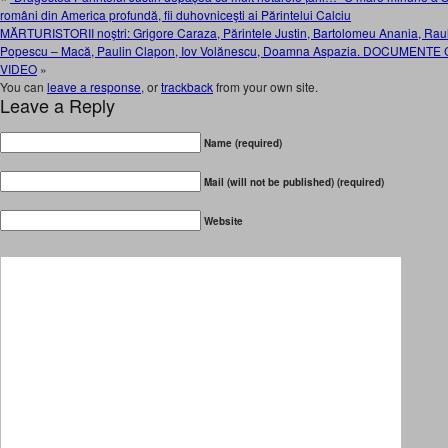
români din America profundă, fii duhovniceşti ai Părintelui Calciu
MĂRTURISTORII noştri: Grigore Caraza, Părintele Justin, Bartolomeu Anania, Raul 
Popescu – Macă, Paulin Clapon, Iov Volănescu, Doamna Aspazia. DOCUMENTE
VIDEO
»
You can
leave a response
, or
trackback
from your own site.
Leave a Reply
Name (required)
Mail (will not be published) (required)
Website