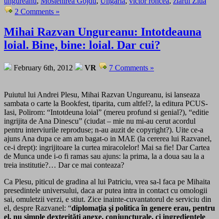
ungureanu
,
Mostenirea Gojdu
,
Ungaria
,
victor roncea
,
ziarul Ziua
2 Comments »
Mihai Razvan Ungureanu: Intotdeauna
loial. Bine, bine: loial. Dar cui?
February 6th, 2012
VR
7 Comments »
Puiutul lui Andrei Plesu, Mihai Razvan Ungureanu, isi lanseaza
sambata o carte la Bookfest, tiparita, cum altfel?, la editura PCUS-
Iasi, Polirom: “Intotdeuna loial” (mereu profund si genial?), “editie
ingrijita de Ana Dinescu” (ciudat – mie nu mi-au cerut acordul
pentru interviurile reproduse; n-au auzit de copyright?). Uite ce-a
ajuns Ana dupa ce am am bagat-o in MAE (la cererea lui Razvanel,
ce-i drept): ingrijitoare la curtea miracolelor! Mai sa fie! Dar Cartea
de Munca unde i-o fi ramas sau ajuns: la prima, la a doua sau la a
treia institutie?… Dar ce mai conteaza?
Ca Plesu, piticul de gradina al lui Patriciu, vrea sa-l faca pe Mihaita
presedintele universului, daca ar putea intra in contact cu omologii
sai, omuletzii verzi, e stiut. Zice inainte-cuvantatorul de serviciu din
el, despre Razvanel: “
diplomaţia şi politica în genere erau, pentru
el, nu simple dexterităţi anexe, conjuncturale, ci ingredientele