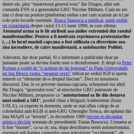
dintre ele, plus “misteriosul general rosu” Ilie Dragoi, aflat sub
comanda FSN si a generalului GRU Nicolae Militaru. Cum nu are
ziar ci doar un ponton (platforma) online care cam scartaie pe ici pe
colo prin locurile esentiale,
Rosca Stanescu a publicat, putin grabit,
un comentariu
despre cazul 13-15 iunie 1990, in care afirma:
Atentatul urma sa le fie atribuit asa-zisilor extremisti din randul
manifestantilor. Pentru a fi motivata reprimarea protestatarilor
(…) In locul masinii capcana a fost utilizata ca diversiune asa-
zisa incendiere, de catre manifestanti, a autobuzelor Politiei
.
Adevarat, dar doar partial. Si o informare a publicului doar pe
jumatate poate sa devina foarte usor o dezinformare. E drept ca
Petre
Roman a vorbit de “o actiune de tip legionar” in Piata Universitatii,
iar Ion Iliescu vedea “steaguri verzi”
ridicat pe sediul IGP si speria
minerii cu “elemente de-a dreptul fasciste”. Deci isi insusisera
discursul. Dar, in ce priveste masina-capcana, schepsisul era altul:
Ilie Dragoi, “generalul rosu” al structurilor GRU patronate de
Nicolae Militaru, propusese ca “
autoturismul sa fie din dotarea
unei unitati a SRI
“, posibil chiar a Brigazii Antiteroriste (fosta
USLA), ca experta in domeniu, unde se mai aflau colegi de-ai
colonelului anti-KGB si anti-GRU Gheorghe Trosca, decapitatul din
fata MApN ca “terorist”, in decembrie 1989 (
recent re-decapitat
printr-o decizie
semnata de presedintele Traian Basescu). Urmarea ar
fi fost “traznet”, ca sa zic asa, dupa descifrarea seriei autoturismului,
eventual sub lumina camerelor unor televiziuni “occidentale”, de