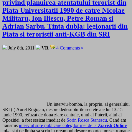
privind planuirea atentatului terorist din
Piata Universitatii 1990 de catre Nicolae
Militaru, Ion Iliescu, Petre Roman si
Adrian Sarbu. Tinta dubla: legionarii din
Piata si teroristii anti-KGB din SRI
July 8th, 2011
VR
4 Comments »
Un interviu-bomba, la propriu, al generalului
SRI (r) Aurel Rogojan, despre dedesubturile secrete ale lui 13-15
iunie 1990, refuzat de doua ziare centrale, unul al Puterii, altul al
Opozitiei, a fost sesizat imediat de
Sorin Rosca Stanescu
. Cand am
transmis
interviul spre publicare colegilor mei de la
Ziaristi Online
mi-a stat pe limba sa scriu in preambul despre moartea presei romane