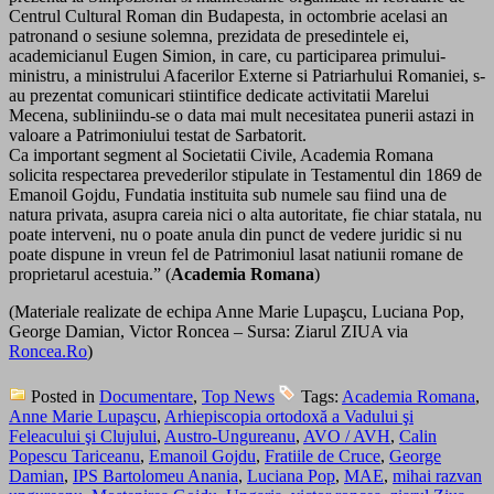
Centrul Cultural Roman din Budapesta, in octombrie acelasi an
patronand o sesiune solemna, prezidata de presedintele ei,
academicianul Eugen Simion, in care, cu participarea primului-
ministru, a ministrului Afacerilor Externe si Patriarhului Romaniei, s-
au prezentat comunicari stiintifice dedicate activitatii Marelui
Mecena, subliniindu-se o data mai mult necesitatea punerii astazi in
valoare a Patrimoniului testat de Sarbatorit.
Ca important segment al Societatii Civile, Academia Romana
solicita respectarea prevederilor stipulate in Testamentul din 1869 de
Emanoil Gojdu, Fundatia instituita sub numele sau fiind una de
natura privata, asupra careia nici o alta autoritate, fie chiar statala, nu
poate interveni, nu o poate anula din punct de vedere juridic si nu
poate dispune in vreun fel de Patrimoniul lasat natiunii romane de
proprietarul acestuia.” (
Academia Romana
)
(Materiale realizate de echipa Anne Marie Lupaşcu, Luciana Pop,
George Damian, Victor Roncea – Sursa: Ziarul ZIUA via
Roncea.Ro
)
Posted in
Documentare
,
Top News
Tags:
Academia Romana
,
Anne Marie Lupaşcu
,
Arhiepiscopia ortodoxă a Vadului şi
Feleacului şi Clujului
,
Austro-Ungureanu
,
AVO / AVH
,
Calin
Popescu Tariceanu
,
Emanoil Gojdu
,
Fratiile de Cruce
,
George
Damian
,
IPS Bartolomeu Anania
,
Luciana Pop
,
MAE
,
mihai razvan