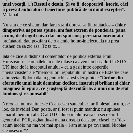
unei vocaţii.
(..)
Restul e destin. Şi va fi, deopotrivă, istorie, căci
îi prevăd autorului o traiectorie publică de ordinul excepţiei
”.
Mai-mai!
Nu stiu de ce si cum dar, fara sa-mi doresc sa fiu rautacios –
chiar
dimpotriva as putea spune, am fost extrem de ponderat, pana
acum, de dragul cuiva dar nu spui cine, persoana insemnata
–
prefatatorii dau pe-afara de o atentie homo-intelectuala nu prea
cusher, ca sa zic asa. Tz tz tz…
Iata ce zice si distinsul comentator de politica externa Emil
Hurezeanu – care zilele trecute uitase ca avem ambasadori in SUA si
UK inca de la inceputul anului – ca a gasit intre copertile
“nenarcisiste” ale “memoriilor” reputatului ministru de Externe care
a brevetat diplomatia in genunchi sau/si vier-pfoten: “
fărîme din
eforturile unui înalt demnitar dedicat, instruit şi briliant şi chiar
imaginea în epură, ce-şi aşteaptă dezvoltările, a unui om de stat
luminos şi responsabil
“.
Noroc ca nu mai traieste Ceausescu saracul, ca ar fi plesnit acum, pe
loc, de invidie! Dar, poate, ar fi fost si putin mandru: nu spunea
tanarul membru al CC al UTC dupa intalnirea sa cu secretarul
general al PCR, agitandu-si mana dreapta deasupra clasei, ca “de-
acum incolo nu ma voi mai spala – l-am atins pe tovarasul Nicolae
Ceausescu!”?