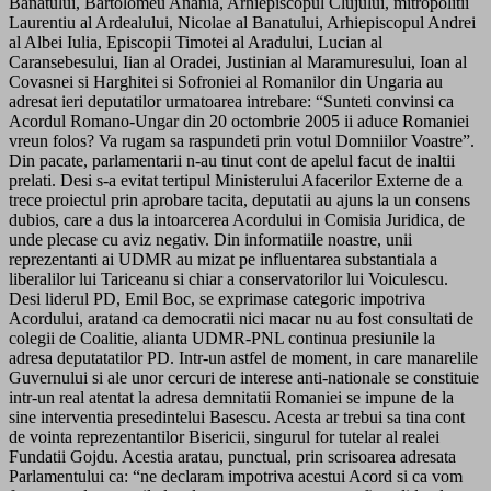
Banatului, Bartolomeu Anania, Arhiepiscopul Clujului, mitropolitii
Laurentiu al Ardealului, Nicolae al Banatului, Arhiepiscopul Andrei
al Albei Iulia, Episcopii Timotei al Aradului, Lucian al
Caransebesului, Iian al Oradei, Justinian al Maramuresului, Ioan al
Covasnei si Harghitei si Sofroniei al Romanilor din Ungaria au
adresat ieri deputatilor urmatoarea intrebare: “Sunteti convinsi ca
Acordul Romano-Ungar din 20 octombrie 2005 ii aduce Romaniei
vreun folos? Va rugam sa raspundeti prin votul Domniilor Voastre”.
Din pacate, parlamentarii n-au tinut cont de apelul facut de inaltii
prelati. Desi s-a evitat tertipul Ministerului Afacerilor Externe de a
trece proiectul prin aprobare tacita, deputatii au ajuns la un consens
dubios, care a dus la intoarcerea Acordului in Comisia Juridica, de
unde plecase cu aviz negativ. Din informatiile noastre, unii
reprezentanti ai UDMR au mizat pe influentarea substantiala a
liberalilor lui Tariceanu si chiar a conservatorilor lui Voiculescu.
Desi liderul PD, Emil Boc, se exprimase categoric impotriva
Acordului, aratand ca democratii nici macar nu au fost consultati de
colegii de Coalitie, alianta UDMR-PNL continua presiunile la
adresa deputatatilor PD. Intr-un astfel de moment, in care manarelile
Guvernului si ale unor cercuri de interese anti-nationale se constituie
intr-un real atentat la adresa demnitatii Romaniei se impune de la
sine interventia presedintelui Basescu. Acesta ar trebui sa tina cont
de vointa reprezentantilor Bisericii, singurul for tutelar al realei
Fundatii Gojdu. Acestia aratau, punctual, prin scrisoarea adresata
Parlamentului ca: “ne declaram impotriva acestui Acord si ca vom