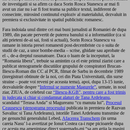
de investigatii si sa afirm ca daca Sorin Rosca Stanescu ar mai fi
avut un ziar nu i-ar fi fost teama sa publice textul, indiferent de
consecinte, mirosind continutul exploziv al materialului, dezvaluit in
premiera si exclusivitate in spatiul publicistic romanesc.
Fara indoiala unul dintre cei mai buni jurnalisti ai Romaniei de dupa
1989, din pacate pervertit de puterea banului si a informatiilor (ca si
alti prieteni de-ai sai, fosti si actuali), Sorin Rosca Stanescu va
ramane in istoria presei romanesti post-decembriste cu o suita de
studii de caz, a unor bombe-media – scrise, ghidate sau aprobate de
el -, de-a dreptul rasunatoare. Daca o luam de la inceputuri, la
“Romania libera”, trebuie sa amintim ca el este primul ziarist care a
publicat stenogramele discutiilor grupului de conspiratori Brucan-
Iliescu-Roman din CC al PCR, filmat de Sarbu in decembrie 1989
(inregistrari obtinute de la noi, cei din Piata Universitatii, din surse
straine – poate voi reveni pe aceasta tema), apoi, dupa 13-15 iunie,
dezvaluirile despre “
Infernul se numeste Magurele”
, urmate, in noul
ziar, ZIUA, de celebrul caz
“Iliescu-KGB”, pentru care a fost trimis
in judecata si chiar si condamnat alaturi de Tana Ardeleanu
,
scandalul “Terasa Anda” si Magureanu “cu manuta lui”,
Procesul
Ceausescu
(
stenograma procesului
publicata in premiera de Razvan
Savaliuc si Tana Ardeleanu), istoriile Tanei Ardeleanu transmise de
pe genunchii generalului Lebed,
Afacerea Transchem
(in urma
careia Nasu’ l-a avertizat pe Ionut Costea ca-i rupe picioarele dupa
ce acesta ma amenintase direct sugernadu-mi “sa am grija la masini