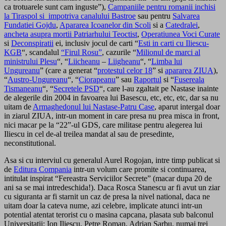
ca trotuarele sunt cam inguste”),
Campaniile pentru romanii inchisi
la Tiraspol si impotriva canalului Bastroe
sau pentru
Salvarea
Fundatiei Gojdu
,
Apararea Icoanelor din Scoli
si a
Catedralei
,
ancheta asupra mortii Patriarhului Teoctist
,
Operatiunea Voci Curate
si
Deconspiratii
ei, inclusiv jocul de carti “
Esti in carti cu Iliescu-
KGB
“, scandalul
“Firul Rosu”
, cazurile “
Milionul de marci al
ministrului Plesu
“, “
Liicheanu
–
Liigheanu
“, “
Limba lui
Ungureanu
” (care a generat “
protestul celor 18
” si
apararea ZIUA
),
“
Austro-Ungureanu
“, “
Ciorapeanu
” sau
Raportul
si “
Fusereala
Tismaneanu
“, “
Secretele PSD
“, care l-au zgaltait pe Nastase inainte
de alegerile din 2004 in favoarea lui Basescu, etc, etc, etc, dar sa nu
uitam de
Armaghedonul lui Nastase-Patru Case
, aparut intergal doar
in ziarul ZIUA, intr-un moment in care presa nu prea misca in front,
nici macar pe la “22”-ul GDS, care militase pentru alegerea lui
Iliescu in cel de-al treilea mandat al sau de presedinte,
neconstitutional.
Asa si cu interviul cu generalul Aurel Rogojan, intre timp publicat si
de
Editura Compania
intr-un volum care promite si continuarea,
intitulat inspirat “Fereastra Serviciilor Secrete” (macar dupa 20 de
ani sa se mai intredeschida!). Daca Rosca Stanescu ar fi avut un ziar
cu siguranta ar fi starnit un caz de presa la nivel national, daca ne
uitam doar la cateva nume, azi celebre, implicate atunci intr-un
potential atentat terorist cu o masina capcana, plasata sub balconul
Universitatii: Ion Iliescu, Petre Roman, Adrian Sarbu, numai trei