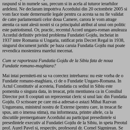
raspund si in numele sau, precum si in acela al tuturor ierarhilor
ardeleni. Ne declaram impotriva Acordului din 20 octombrie 2005 si
vom face toate demersurile legale pentru ca acesta sa nu fie validat
de catre parlamentarii celor doua Camere, carora le vom atrage
atentia ca sunt alesii nostri si ca principalul atribut al unui om politic
este patriotismul. Or, practic, recentul Acord ungaro-roman anuleaza
Acordul definitiv privind problema Fundatiei Gojdu, incheiat in
1937 intre Romania si Ungaria, ratificat prin Decret Regal in 1938,
singurul document juridic pe baza caruia Fundatia Gojdu mai poate
revendica mostenirea marelui mecenat.
Cum se raporteaza Fundatia Gojdu de la Sibiu fata de noua
Fundatie romano-maghiara?
Mai intai permiteti-mi sa va corectez intrebarea: nu este vorba de o
Fundatie romano-maghiara, ci de o Fundatie Ungaro-Romana. In
Actul Constitutiv al acesteia, Fundatia cu sediul in Sibiu este
pomenita o singura data, in treacat, prin mentiunea ca in Consiliul
Director pot fi cooptati un reprezentat cleric si unul laic din Fundatia
Gojdu. O scrisoare pe care mi-a adresat-o astazi Mihai Razvan
Ungureanu, ministrul nostru de Externe (pentru care, in treacat fie
spus, am o imensa stima), ma informeaza, printre altele, ca la
discutiile premergatoare Acordului au participat presedintele si
presedintele executiv al Fundatiei Gojdu de la Sibiu, in speta Preotul
prof. Aurel Pavel si, respectiv, profesorul dr. Cornel Sigmirean. Se