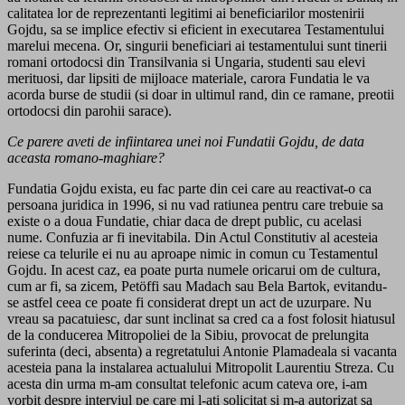
calitatea lor de reprezentanti legitimi ai beneficiarilor mostenirii
Gojdu, sa se implice efectiv si eficient in executarea Testamentului
marelui mecena. Or, singurii beneficiari ai testamentului sunt tinerii
romani ortodocsi din Transilvania si Ungaria, studenti sau elevi
merituosi, dar lipsiti de mijloace materiale, carora Fundatia le va
acorda burse de studii (si doar in ultimul rand, din ce ramane, preotii
ortodocsi din parohii sarace).
Ce parere aveti de infiintarea unei noi Fundatii Gojdu, de data
aceasta romano-maghiare?
Fundatia Gojdu exista, eu fac parte din cei care au reactivat-o ca
persoana juridica in 1996, si nu vad ratiunea pentru care trebuie sa
existe o a doua Fundatie, chiar daca de drept public, cu acelasi
nume. Confuzia ar fi inevitabila. Din Actul Constitutiv al acesteia
reiese ca telurile ei nu au aproape nimic in comun cu Testamentul
Gojdu. In acest caz, ea poate purta numele oricarui om de cultura,
cum ar fi, sa zicem, Petöffi sau Madach sau Bela Bartok, evitandu-
se astfel ceea ce poate fi considerat drept un act de uzurpare. Nu
vreau sa pacatuiesc, dar sunt inclinat sa cred ca a fost folosit hiatusul
de la conducerea Mitropoliei de la Sibiu, provocat de prelungita
suferinta (deci, absenta) a regretatului Antonie Plamadeala si vacanta
acesteia pana la instalarea actualului Mitropolit Laurentiu Streza. Cu
acesta din urma m-am consultat telefonic acum cateva ore, i-am
vorbit despre interviul pe care mi l-ati solicitat si m-a autorizat sa