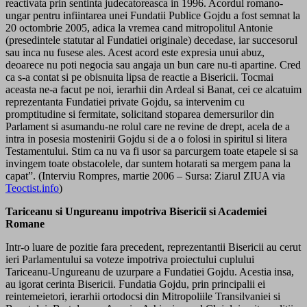
reactivata prin sentinta judecatoreasca in 1996. Acordul romano-
ungar pentru infiintarea unei Fundatii Publice Gojdu a fost semnat la
20 octombrie 2005, adica la vremea cand mitropolitul Antonie
(presedintele statutar al Fundatiei originale) decedase, iar succesorul
sau inca nu fusese ales. Acest acord este expresia unui abuz,
deoarece nu poti negocia sau angaja un bun care nu-ti apartine. Cred
ca s-a contat si pe obisnuita lipsa de reactie a Bisericii. Tocmai
aceasta ne-a facut pe noi, ierarhii din Ardeal si Banat, cei ce alcatuim
reprezentanta Fundatiei private Gojdu, sa intervenim cu
promptitudine si fermitate, solicitand stoparea demersurilor din
Parlament si asumandu-ne rolul care ne revine de drept, acela de a
intra in posesia mostenirii Gojdu si de a o folosi in spiritul si litera
Testamentului. Stim ca nu va fi usor sa parcurgem toate etapele si sa
invingem toate obstacolele, dar suntem hotarati sa mergem pana la
capat”. (Interviu Rompres, martie 2006 – Sursa: Ziarul ZIUA via
Teoctist.info
)
Tariceanu si Ungureanu impotriva Bisericii si Academiei
Romane
Intr-o luare de pozitie fara precedent, reprezentantii Bisericii au cerut
ieri Parlamentului sa voteze impotriva proiectului cuplului
Tariceanu-Ungureanu de uzurpare a Fundatiei Gojdu. Acestia insa,
au igorat cerinta Bisericii. Fundatia Gojdu, prin principalii ei
reintemeietori, ierarhii ortodocsi din Mitropoliile Transilvaniei si