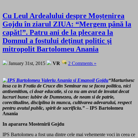
Cu Leul Ardealului despre Moştenirea
Gojdu în ziarul ZIUA: “Mergem până la
capăt!”. Patru ani de la plecarea la
Domnul a fostului deţinut politic şi
mitropolit Bartolomeu Anania
January 31st, 2015
VR
2 Comments »
“Marturisesc
insa ca in Fratia de Cruce din Seminar nu se facea politica, nici
antisemitism, ci doar educatie, si ca nu am avut de invatat decat
lucruri bune: iubire de Dumnezeu, de neam si de patrie,
corectitudine, disciplina in munca, cultivarea adevarului, respect
pentru avutul public, spirit de sacrificiu.”
–
IPS Bartolomeu
Anania
In apararea Mostenirii Gojdu
IPS Bartolomeu a fost una dintre cele mai vehemente voci in ceea ce