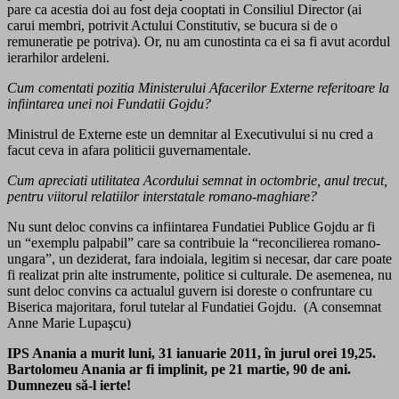
pare ca acestia doi au fost deja cooptati in Consiliul Director (ai
carui membri, potrivit Actului Constitutiv, se bucura si de o
remuneratie pe potriva). Or, nu am cunostinta ca ei sa fi avut acordul
ierarhilor ardeleni.
Cum comentati pozitia Ministerului Afacerilor Externe referitoare la
infiintarea unei noi Fundatii Gojdu?
Ministrul de Externe este un demnitar al Executivului si nu cred a
facut ceva in afara politicii guvernamentale.
Cum apreciati utilitatea Acordului semnat in octombrie, anul trecut,
pentru viitorul relatiilor interstatale romano-maghiare?
Nu sunt deloc convins ca infiintarea Fundatiei Publice Gojdu ar fi
un “exemplu palpabil” care sa contribuie la “reconcilierea romano-
ungara”, un deziderat, fara indoiala, legitim si necesar, dar care poate
fi realizat prin alte instrumente, politice si culturale. De asemenea, nu
sunt deloc convins ca actualul guvern isi doreste o confruntare cu
Biserica majoritara, forul tutelar al Fundatiei Gojdu. (A consemnat
Anne Marie Lupaşcu)
IPS Anania a murit luni, 31 ianuarie 2011, în jurul orei 19,25.
Bartolomeu Anania ar fi implinit, pe 21 martie, 90 de ani.
Dumnezeu să-l ierte!