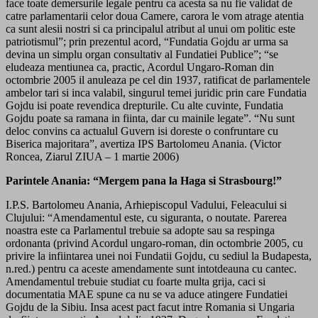
face toate demersurile legale pentru ca acesta sa nu fie validat de
catre parlamentarii celor doua Camere, carora le vom atrage atentia
ca sunt alesii nostri si ca principalul atribut al unui om politic este
patriotismul”; prin prezentul acord, “Fundatia Gojdu ar urma sa
devina un simplu organ consultativ al Fundatiei Publice”; “se
eludeaza mentiunea ca, practic, Acordul Ungaro-Roman din
octombrie 2005 il anuleaza pe cel din 1937, ratificat de parlamentele
ambelor tari si inca valabil, singurul temei juridic prin care Fundatia
Gojdu isi poate revendica drepturile. Cu alte cuvinte, Fundatia
Gojdu poate sa ramana in fiinta, dar cu mainile legate”. “Nu sunt
deloc convins ca actualul Guvern isi doreste o confruntare cu
Biserica majoritara”, avertiza IPS Bartolomeu Anania. (Victor
Roncea, Ziarul ZIUA – 1 martie 2006)
Parintele Anania: “Mergem pana la Haga si Strasbourg!”
I.P.S. Bartolomeu Anania, Arhiepiscopul Vadului, Feleacului si
Clujului: “Amendamentul este, cu siguranta, o noutate. Parerea
noastra este ca Parlamentul trebuie sa adopte sau sa respinga
ordonanta (privind Acordul ungaro-roman, din octombrie 2005, cu
privire la infiintarea unei noi Fundatii Gojdu, cu sediul la Budapesta,
n.red.) pentru ca aceste amendamente sunt intotdeauna cu cantec.
Amendamentul trebuie studiat cu foarte multa grija, caci si
documentatia MAE spune ca nu se va aduce atingere Fundatiei
Gojdu de la Sibiu. Insa acest pact facut intre Romania si Ungaria