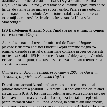
desfiinteaza practic Acordul din 1937. Degeaba ramane Fundatia
Gojdu (de la Sibiu, n.red.), caci ramane cu mainile legate; ramane pe
hartie, de vreme ce nu mai are suport juridic. Parerea mea este, in
continuare: totul sau nimic. Avem, totusi, rabdare si vom incerca
toate mijloacele posibile, legale, inclusiv pana la Haga si la
Strasbourg.”
IPS Bartolomeu Anania: Noua Fundatie nu are nimic in comun
cu Testamentul Gojdu
Acordul semnat anul trecut de ministrul de Externe Ungureanu
prevede infiintarea unei noi Fundatii Gojdu comune maghiaro-
romane, creandu-se astfel o si mai mare confuzie in ceea ce priveste
mostenirea Gojdu. IPS Bartolomeu Anania, Arhiepiscopul Vadului,
Feleacului si Clujului, ne-a raspuns la cateva intrebari referitoare la
aceasta chestiune.
Cum apreciati Acordul semnat, in octombrie 2005, de Guvernul
Tariceanu, cu privire la Fundatia Gojdu?
De existenta acestui Acord am luat cunostinta recent, mai intai
printr-o intrebare a postului TV Antena 3 si apoi din amplele relatari
ale ziarului ZIUA. A fost una din cele mai neplacute surprize pe care
le-am avut in ultima vreme, dar si o surpriza tot atat de neplacuta
pentru membrii Sfantului Sinod. Acestia, in sedinta din luna trecuta,
au hotarat ca ierarhii ortodocsi ai mitropoliilor din Ardeal si Banat, in