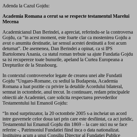
Adenda la Cazul Gojdu:
Academia Romana a cerut sa se respecte testamentul Marelui
Mecena
Academicianul Dan Berindei, a apreciat, referindu-se la controversa
Gojdu, ca “in acest moment, este foarte clar ca mostenirea Gojdu a
avut o anumita destinatie, iar sensul acestei destinatii a fost acum
deturnat”. De asemenea, Dan Berindei a opinat, ca si IPS
Bartolomeu Anania, ca statul roman trebuie sa ajute Fundatia Gojdu
sa isi recupereze toate bunurile, apeland la Curtea Europeana a
Drepturilor de la Strasbourg.
In contextul controverselor legate de crearea unei alte Fundatii
Gojdu “Ungaro-Romane, cu sediul la Budapesta, Academia
Romana a luat pozitie cu privire la detaliile Acordului bilateral,
semnat in octombrie, anul trecut. In continuare, redam principalele
obiectii ale Academiei, care solicita respectarea prevederilor
Testamentului lui Emanoil Gojdu:
“In mod surprinzator, la 20 octombrie 2005 s-a incheiat un acord
intre guvernele celor doua tari prin care este desfiintat, ca act juridic,
Testamentul lui Emanuil Gojdu din 1869 – la care nici nu se face
referire -, Patrimoniul Fundatiei fiind inca o data nationalizat.
Instituirea acum a unui Consiliu Director al Fundatiei Publice