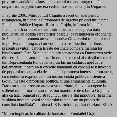
priveste scandalul declansat de acordul romano-ungar (de fapt
ungaro-roman) prin care era cedata mostenirea Gojdu Ungariei.
In aprilie 2006, Mitropolitul Clujului a facut un apel pentru
respingerea, in Senat, a Ordonantei de urgenta privind infiintarea
Fundatiei Publice Ungaro-Romana Gojdu, informa Mediafax.
Inaltul ierarh ortodox a aratat, intr-o declaratie de presa data
publicitatii cu ocazia sarbatorilor pascale, ca respingerea ordonantei
in Senat “nu inseamna un vot impotriva Guvernului roman, si nici
impotriva celui ungar, ci un vot in favoarea tinerilor merituosi,
prezenti si viitori, carora le este destinata comoara marelui lor
binefacator”. Prea Sfintitul a amintit senatorilor ca Dumnezeu vede
din ceruri actele autoritatilor. “In numele meu si al colegilor ierarhi
din Reprezentanta Fundatiei Gojdu fac un calduros apel catre
parlamentarii nostri sa-si exercite mandatul cu care au fost investiti
de poporul roman, acela de a apara si promova interesele romanesti,
cu mentiunea expresa ca, desi instrumentata politic, mostenirea
Gojdu nu este o problema politica, ci una eminamente culturala.
Daca un senator roman ar avea vreo ezitare, il invit sa cugete la
sufletul unui urmas al sau care, bucurandu-se de o bursa Gojdu, va
afla ca tatal, bunicul sau strabunicul sau i-a stat impotriva. In prima
si ultima instanta, votul senatorului roman este un proces de
constiinta familiala”, sustinea IPS Bartolomeu, citat de ziarul ZIUA.
“M-am implicat, in calitate de fondator al Fundatiei Gojdu,