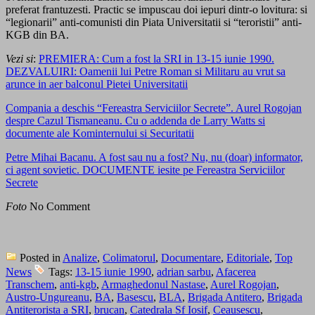
preferat frantuzesti. Practic se impuscau doi iepuri dintr-o lovitura: si
“legionarii” anti-comunisti din Piata Universitatii si “teroristii” anti-
KGB din BA.
Vezi si
:
PREMIERA: Cum a fost la SRI in 13-15 iunie 1990.
DEZVALUIRI: Oamenii lui Petre Roman si Militaru au vrut sa
arunce in aer balconul Pietei Universitatii
Compania a deschis “Fereastra Serviciilor Secrete”. Aurel Rogojan
despre Cazul Tismaneanu. Cu o addenda de Larry Watts si
documente ale Kominternului si Securitatii
Petre Mihai Bacanu. A fost sau nu a fost? Nu, nu (doar) informator,
ci agent sovietic. DOCUMENTE iesite pe Fereastra Serviciilor
Secrete
Foto
No Comment
Posted in
Analize
,
Colimatorul
,
Documentare
,
Editoriale
,
Top
News
Tags:
13-15 iunie 1990
,
adrian sarbu
,
Afacerea
Transchem
,
anti-kgb
,
Armaghedonul Nastase
,
Aurel Rogojan
,
Austro-Ungureanu
,
BA
,
Basescu
,
BLA
,
Brigada Antitero
,
Brigada
Antiterorista a SRI
,
brucan
,
Catedrala Sf Iosif
,
Ceausescu
,