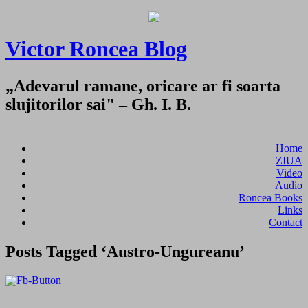
Victor Roncea Blog
„Adevarul ramane, oricare ar fi soarta
slujitorilor sai" – Gh. I. B.
Home
ZIUA
Video
Audio
Roncea Books
Links
Contact
Posts Tagged ‘Austro-Ungureanu’