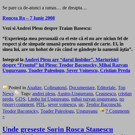
Se pare ca de-atunci a ramas… de dreapta…
Roncea Ro – 7 Iunie 2008
Vezi si Andrei Plesu despre Traian Basescu:
“Experienţa mea personală cu el este că el nu are niciun fel de
respect şi de simpatie umană pentru oamenii de carte. El, în
sinea lui, are un hohot de râs când se gândeşte la oamenii ăştia”.
Integral la
Andrei Plesu are “darul limbilor”. Marturisiri
despre “Frontul” lui Plesu: Teodor Baconscky, Mihai Razvan
Ungureanu, Toader Paleologu, Sever Voinescu, Cristian Preda
Posted in
Analize
,
Colimatorul
,
Documentare
,
Editoriale
,
Top
News
Tags:
andrei plesu
,
Austro-Ungureanu
,
Ceausescu
,
cristian
preda
,
GDS
,
Limba lui Ungureanu
,
mihai razvan ungureanu
,
no
(more) comment
,
PDL
,
sever voinescu
,
sie
,
Teodor Baconschi
,
Teodor Baconscky
,
Toader Paleologu
,
Ungureanu
7 Comments
»
Unde greseste Sorin Rosca Stanescu