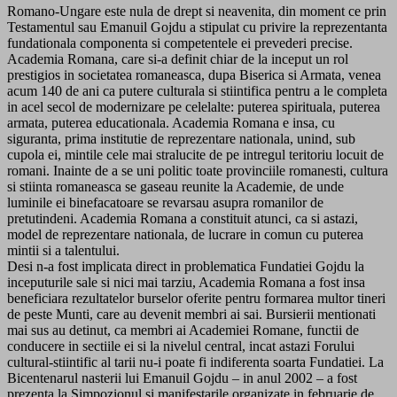
Romano-Ungare este nula de drept si neavenita, din moment ce prin
Testamentul sau Emanuil Gojdu a stipulat cu privire la reprezentanta
fundationala componenta si competentele ei prevederi precise.
Academia Romana, care si-a definit chiar de la inceput un rol
prestigios in societatea romaneasca, dupa Biserica si Armata, venea
acum 140 de ani ca putere culturala si stiintifica pentru a le completa
in acel secol de modernizare pe celelalte: puterea spirituala, puterea
armata, puterea educationala. Academia Romana e insa, cu
siguranta, prima institutie de reprezentare nationala, unind, sub
cupola ei, mintile cele mai stralucite de pe intregul teritoriu locuit de
romani. Inainte de a se uni politic toate provinciile romanesti, cultura
si stiinta romaneasca se gaseau reunite la Academie, de unde
luminile ei binefacatoare se revarsau asupra romanilor de
pretutindeni. Academia Romana a constituit atunci, ca si astazi,
model de reprezentare nationala, de lucrare in comun cu puterea
mintii si a talentului.
Desi n-a fost implicata direct in problematica Fundatiei Gojdu la
inceputurile sale si nici mai tarziu, Academia Romana a fost insa
beneficiara rezultatelor burselor oferite pentru formarea multor tineri
de peste Munti, care au devenit membri ai sai. Bursierii mentionati
mai sus au detinut, ca membri ai Academiei Romane, functii de
conducere in sectiile ei si la nivelul central, incat astazi Forului
cultural-stiintific al tarii nu-i poate fi indiferenta soarta Fundatiei. La
Bicentenarul nasterii lui Emanuil Gojdu – in anul 2002 – a fost
prezenta la Simpozionul si manifestarile organizate in februarie de