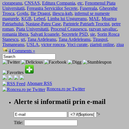
ciorapeanu
,
CNSAS
,
Editura Compania
,
etc
,
Fenomenul Piata
Universitatii
,
Fereastra Serviciilor Secrete
,
Fusereala
,
Gheorghe
Trosca
,
Gojdu
,
Ilie Dragoi
,
iliescu-kgb
,
infernul se numeste
magurele
,
KGB
,
Lebed
,
Limba lui Ungureanu
,
MAE
,
Moartea
Patriarhului
,
Nastase-Patru Case
,
Parintele Patriarh Teoctist
,
petre
roman
,
Piata Universitatii
,
Procesul Ceausescu
,
razvan savaliuc
,
romania libera
,
Salvati Icoanele
,
Secretele PSD
,
sie
,
Sorin Rosca
Stanescu
,
sri
,
Tana Ardeleanu
,
Tana Ardeleleanu
,
Tiraspol
,
Tismaneanu
,
USLA
,
victor roncea
,
Voci curate
,
ziaristi online
,
ziua
4 Comments »
Abonare RSS
Roncea.ro pe Twitter
Alerte si informatii prin e-mail
'>
Title: