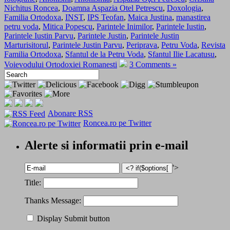
Nichitus Roncea
,
Doamna Aspazia Otel Petrescu
,
Doxologia
,
Familia Ortodoxa
,
INST
,
IPS Teofan
,
Maica Justina
,
manastirea
petru voda
,
Mitica Popescu
,
Parintele Inimilor
,
Parintele Iustin
,
Parintele Iustin Parvu
,
Parintele Justin
,
Parintele Justin
Marturisitorul
,
Parintele Justin Parvu
,
Periprava
,
Petru Voda
,
Revista
Familia Ortodoxa
,
Sfantul de la Petru Voda
,
Sfantul Ilie Lacatusu
,
Voievodului Ortodoxiei Romanesti
3 Comments »
Abonare RSS
Roncea.ro pe Twitter
Alerte si informatii prin e-mail
'>
Title:
Thanks Message:
Display Submit button