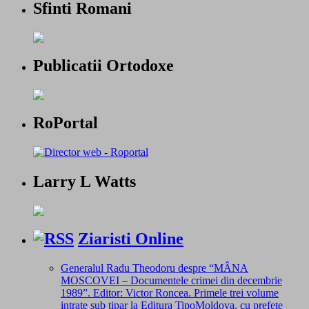
Sfinti Romani
Publicatii Ortodoxe
RoPortal
Larry L Watts
Ziaristi Online
Generalul Radu Theodoru despre “MÂNA
MOSCOVEI – Documentele crimei din decembrie
1989”. Editor: Victor Roncea. Primele trei volume
intrate sub tipar la Editura TipoMoldova, cu prefețe