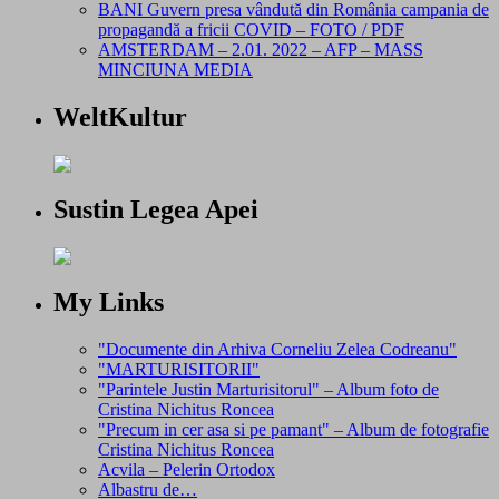
BANI Guvern presa vândută din România campania de
propagandă a fricii COVID – FOTO / PDF
AMSTERDAM – 2.01. 2022 – AFP – MASS
MINCIUNA MEDIA
WeltKultur
Sustin Legea Apei
My Links
"Documente din Arhiva Corneliu Zelea Codreanu"
"MARTURISITORII"
"Parintele Justin Marturisitorul" – Album foto de
Cristina Nichitus Roncea
"Precum in cer asa si pe pamant" – Album de fotografie
Cristina Nichitus Roncea
Acvila – Pelerin Ortodox
Albastru de…