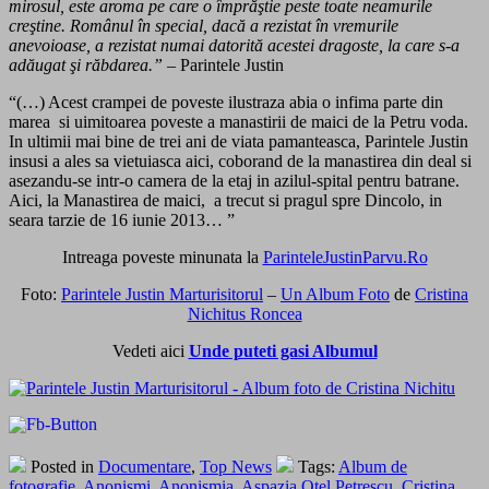
mirosul, este aroma pe care o împrăştie peste toate neamurile
creştine. Românul în special, dacă a rezistat în vremurile
anevoioase, a rezistat numai datorită acestei dragoste, la care s-a
adăugat şi răbdarea.”
– Parintele Justin
“(…) Acest crampei de poveste ilustraza abia o infima parte din
marea si uimitoarea poveste a manastirii de maici de la Petru voda.
In ultimii mai bine de trei ani de viata pamanteasca, Parintele Justin
insusi a ales sa vietuiasca aici, coborand de la manastirea din deal si
asezandu-se intr-o camera de la etaj in azilul-spital pentru batrane.
Aici, la Manastirea de maici, a trecut si pragul spre Dincolo, in
seara tarzie de 16 iunie 2013… ”
Intreaga poveste minunata la
ParinteleJustinParvu.Ro
Foto:
Parintele Justin Marturisitorul
–
Un Album Foto
de
Cristina
Nichitus Roncea
Vedeti aici
Unde puteti gasi Albumul
Posted in
Documentare
,
Top News
Tags:
Album de
fotografie
,
Anonismi
,
Anonismia
,
Aspazia Oţel Petrescu
,
Cristina