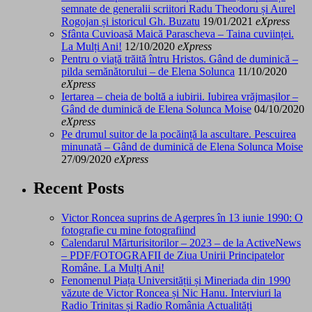
semnate de generalii scriitori Radu Theodoru și Aurel
Rogojan și istoricul Gh. Buzatu
19/01/2021
eXpress
Sfânta Cuvioasă Maică Parascheva – Taina cuviinței.
La Mulți Ani!
12/10/2020
eXpress
Pentru o viață trăită întru Hristos. Gând de duminică –
pilda semănătorului – de Elena Solunca
11/10/2020
eXpress
Iertarea – cheia de boltă a iubirii. Iubirea vrăjmașilor –
Gând de duminică de Elena Solunca Moise
04/10/2020
eXpress
Pe drumul suitor de la pocăință la ascultare. Pescuirea
minunată – Gând de duminică de Elena Solunca Moise
27/09/2020
eXpress
Recent Posts
Victor Roncea suprins de Agerpres în 13 iunie 1990: O
fotografie cu mine fotografiind
Calendarul Mărturisitorilor – 2023 – de la ActiveNews
– PDF/FOTOGRAFII de Ziua Unirii Principatelor
Române. La Mulți Ani!
Fenomenul Piața Universității și Mineriada din 1990
văzute de Victor Roncea și Nic Hanu. Interviuri la
Radio Trinitas și Radio România Actualități