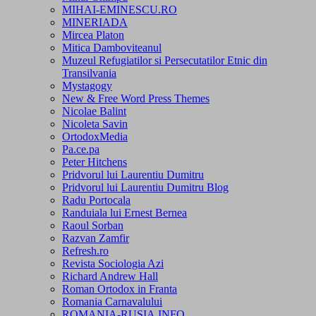
MIHAI-EMINESCU.RO
MINERIADA
Mircea Platon
Mitica Damboviteanul
Muzeul Refugiatilor si Persecutatilor Etnic din
Transilvania
Mystagogy
New & Free Word Press Themes
Nicolae Balint
Nicoleta Savin
OrtodoxMedia
Pa.ce.pa
Peter Hitchens
Pridvorul lui Laurentiu Dumitru
Pridvorul lui Laurentiu Dumitru Blog
Radu Portocala
Randuiala lui Ernest Bernea
Raoul Sorban
Razvan Zamfir
Refresh.ro
Revista Sociologia Azi
Richard Andrew Hall
Roman Ortodox in Franta
Romania Carnavalului
ROMANIA-RUSIA.INFO