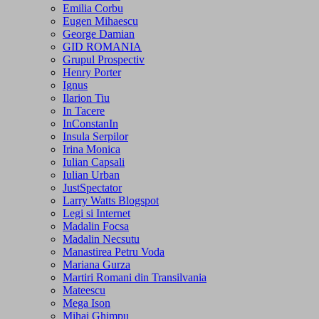
Emilia Corbu
Eugen Mihaescu
George Damian
GID ROMANIA
Grupul Prospectiv
Henry Porter
Ignus
Ilarion Tiu
In Tacere
InConstanIn
Insula Serpilor
Irina Monica
Iulian Capsali
Iulian Urban
JustSpectator
Larry Watts Blogspot
Legi si Internet
Madalin Focsa
Madalin Necsutu
Manastirea Petru Voda
Mariana Gurza
Martiri Romani din Transilvania
Mateescu
Mega Ison
Mihai Ghimpu