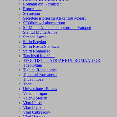
Romanii din Kazahstan
Roncea.net
Secareanu
Secretele istoriei cu Alexandru Moraru
SEOlium – Laboratorium
Sf. Munte Athos – Pemptousia – Vatoped
Sfantul Munte Athos
Simona Lazar
Sorin Bogdan
Sorin Rosca Stanescu
Spirit Romanesc
Tanchistii Invizibili
TEOCTIST – PATRIARHUL ROMANILOR
Theologhia
Tighina Romaneasca
Tiparituri Romanesti
Titus Filipas
Tociu
Universitatea Emaus
Valentin Tigau
Valeriu Sterian
Viorel Ilisoi
Viorel Urban
Vlad Cubreacov
Vlad Herman