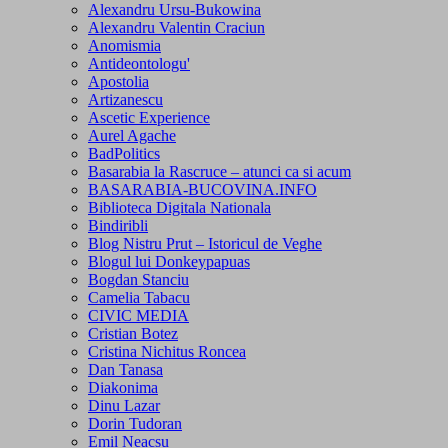
Alexandru Ursu-Bukowina
Alexandru Valentin Craciun
Anomismia
Antideontologu'
Apostolia
Artizanescu
Ascetic Experience
Aurel Agache
BadPolitics
Basarabia la Rascruce – atunci ca si acum
BASARABIA-BUCOVINA.INFO
Biblioteca Digitala Nationala
Bindiribli
Blog Nistru Prut – Istoricul de Veghe
Blogul lui Donkeypapuas
Bogdan Stanciu
Camelia Tabacu
CIVIC MEDIA
Cristian Botez
Cristina Nichitus Roncea
Dan Tanasa
Diakonima
Dinu Lazar
Dorin Tudoran
Emil Neacsu