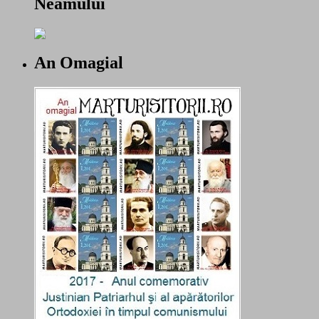
Neamului
An Omagial