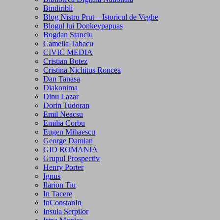
Bindiribli
Blog Nistru Prut – Istoricul de Veghe
Blogul lui Donkeypapuas
Bogdan Stanciu
Camelia Tabacu
CIVIC MEDIA
Cristian Botez
Cristina Nichitus Roncea
Dan Tanasa
Diakonima
Dinu Lazar
Dorin Tudoran
Emil Neacsu
Emilia Corbu
Eugen Mihaescu
George Damian
GID ROMANIA
Grupul Prospectiv
Henry Porter
Ignus
Ilarion Tiu
In Tacere
InConstanIn
Insula Serpilor