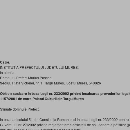
Catre,
INSTITUTIA PREFECTULUI JUDETULUI MURES,
In atentia
Domnului Prefect Marius Pascan
Sediul:
Piaţa Victoriei, nr. 1, Targu Mures, judetul Mures, 540026
Obiect: sesizare in baza Legii nr. 233/2002 privind incalcarea prevederilor legale
1157/2001 de catre
Palatul Culturii din Targu Mures
Stimate domnule Prefect,
In baza articolului 51 din Constitutia Romaniei si in baza Legii nr. 233/2002 pent
Guvernului nr. 27/2002 privind reglementarea activitatii de solutionare a petitiilor (p
296 din 30 aprilie 2002) va inaintez prezenta petitie