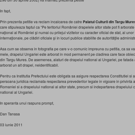
In fapt,
Prin prezenta petitie va reclam incalcarea de catre
Palatul Culturii din Targu Mure
care stipuleaza faptul ca “Pe teritoriul României drapelele altor state pot fi arbor
naţional al României şi numai cu prilejul vizitelor cu caracter oficial de stat, al unor f
internaţionale, pe clădiri oficiale şi în locuri publice stabilite de autorităţile administ
Asa cum se observa in fotografia pe care v-o comunic impreuna cu petitia, ca sa v
mele, drapelul Ungariei este arborat in mod permanent pe cladirea care face obiectul 
din Targu Mures. De asemenea, alaturi de drapelul national al Ungariei, pe fatada a
arborat un alt drapel, neidentificabil.
Pentru ca Institutia Prefectului este obligata sa asigure respectarea Constitutiei si a l
persoana juridica reclamata respectarea prevederilor legale in vigoare in privinta ar
Romaniei si a drapelului national al altor state, precum si indepartarea drapelului 
national al Ungariei.
In speranta unui raspuns prompt,
Dan Tanasa
03 iunie 2011