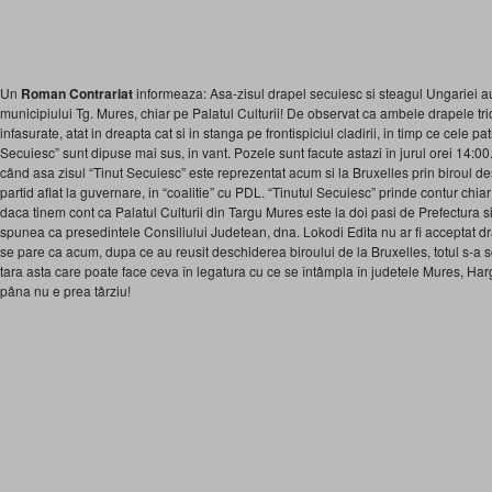
Un
Roman Contrariat
informeaza: Asa-zisul drapel secuiesc si steagul Ungariei au 
municipiului Tg. Mures, chiar pe Palatul Culturii! De observat ca ambele drapele tr
infasurate, atat in dreapta cat si in stanga pe frontispiciul cladirii, in timp ce cele pa
Secuiesc” sunt dipuse mai sus, in vant. Pozele sunt facute astazi în jurul orei 14:00
când asa zisul “Tinut Secuiesc” este reprezentat acum si la Bruxelles prin biroul d
partid aflat la guvernare, in “coalitie” cu PDL. “Tinutul Secuiesc” prinde contur chiar
daca tinem cont ca Palatul Culturii din Targu Mures este la doi pasi de Prefectura s
spunea ca presedintele Consiliului Judetean, dna. Lokodi Edita nu ar fi acceptat dr
se pare ca acum, dupa ce au reusit deschiderea biroului de la Bruxelles, totul s-a 
tara asta care poate face ceva în legatura cu ce se întâmpla în judetele Mures, Ha
pâna nu e prea târziu!