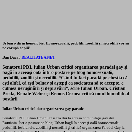
Urban o dă în homofobie: Homosexualii, pedofilii, zoofilii şi necrofilii vor să
ne corupă copiii!
Dan Duca
/
REALITATEA.NET
Senatorul PDL Iulian Urban critică organizarea paradei gay şi
bagă în aceeaşi oală într-o postare pe blog homosexualii,
pedofilii, zoofilii şi necrofilii. “Când tu faci paradă pe chestia că
eşti altfel, că eşti bolnav şi aştepţi ca societatea să te accepte, e
culmea neruşinării şi depravării”, scrie Iulian Urban. Cristian
Preda, Renate Weber şi Remus Cernea critică tonul homofob al
postării.
Iulian Urban critică dur organizarea gay parade
Senatorul PDL Iulian Urban lansează dur la adresa comunităţii gay din
România. Într-o postare pe blog, Urban bagă în aceeaşi oală homosexualii,
pedofilii, lesbienele, zoofilii şi necrofilii şi critică organizarea Paradei Gay la