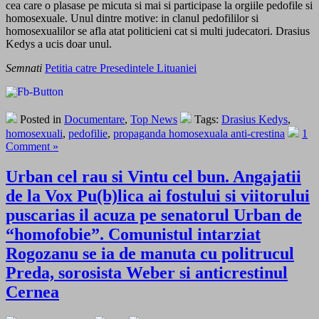
cea care o plasase pe micuta si mai si participase la orgiile pedofile si
homosexuale. Unul dintre motive: in clanul pedofililor si
homosexualilor se afla atat politicieni cat si multi judecatori. Drasius
Kedys a ucis doar unul.
Semnati
Petitia catre Presedintele Lituaniei
Posted in
Documentare
,
Top News
Tags:
Drasius Kedys
,
homosexuali
,
pedofilie
,
propaganda homosexuala anti-crestina
1
Comment »
Urban cel rau si Vintu cel bun. Angajatii
de la Vox Pu(b)lica ai fostului si viitorului
puscarias il acuza pe senatorul Urban de
“homofobie”. Comunistul intarziat
Rogozanu se ia de manuta cu politrucul
Preda, sorosista Weber si anticrestinul
Cernea