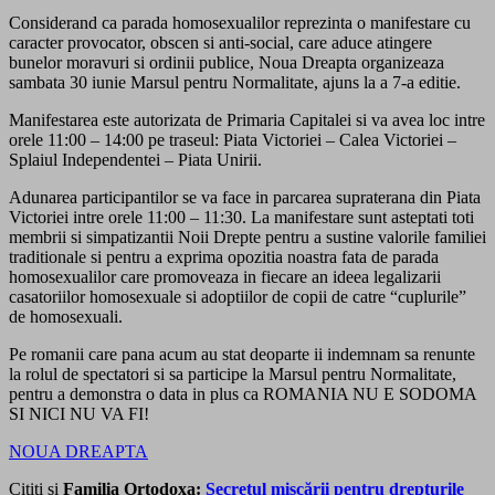
Considerand ca parada homosexualilor reprezinta o manifestare cu
caracter provocator, obscen si anti-social, care aduce atingere
bunelor moravuri si ordinii publice, Noua Dreapta organizeaza
sambata 30 iunie Marsul pentru Normalitate, ajuns la a 7-a editie.
Manifestarea este autorizata de Primaria Capitalei si va avea loc intre
orele 11:00 – 14:00 pe traseul: Piata Victoriei – Calea Victoriei –
Splaiul Independentei – Piata Unirii.
Adunarea participantilor se va face in parcarea supraterana din Piata
Victoriei intre orele 11:00 – 11:30. La manifestare sunt asteptati toti
membrii si simpatizantii Noii Drepte pentru a sustine valorile familiei
traditionale si pentru a exprima opozitia noastra fata de parada
homosexualilor care promoveaza in fiecare an ideea legalizarii
casatoriilor homosexuale si adoptiilor de copii de catre “cuplurile”
de homosexuali.
Pe romanii care pana acum au stat deoparte ii indemnam sa renunte
la rolul de spectatori si sa participe la Marsul pentru Normalitate,
pentru a demonstra o data in plus ca ROMANIA NU E SODOMA
SI NICI NU VA FI!
NOUA DREAPTA
Cititi si
Familia Ortodoxa:
Secretul mişcării pentru drepturile