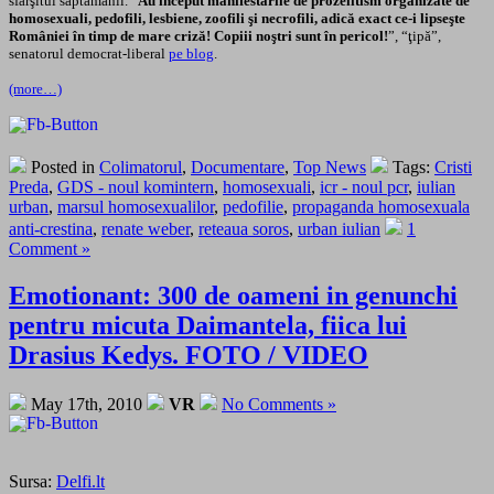
sfârşitul săptămânii. “
Au început manifestările de prozelitism organizate de
homosexuali, pedofili, lesbiene, zoofili şi necrofili, adică exact ce-i lipseşte
României în timp de mare criză! Copiii noştri sunt în pericol!
”, “ţipă”,
senatorul democrat-liberal
pe blog
.
(more…)
Posted in
Colimatorul
,
Documentare
,
Top News
Tags:
Cristi
Preda
,
GDS - noul komintern
,
homosexuali
,
icr - noul pcr
,
iulian
urban
,
marsul homosexualilor
,
pedofilie
,
propaganda homosexuala
anti-crestina
,
renate weber
,
reteaua soros
,
urban iulian
1
Comment »
Emotionant: 300 de oameni in genunchi
pentru micuta Daimantela, fiica lui
Drasius Kedys. FOTO / VIDEO
May 17th, 2010
VR
No Comments »
Sursa:
Delfi.lt