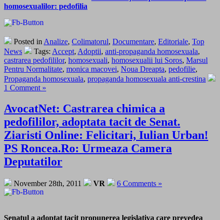
homosexualilor: pedofilia
Posted in
Analize
,
Colimatorul
,
Documentare
,
Editoriale
,
Top
News
Tags:
Accept
,
Adoptii
,
anti-propaganda homosexuala
,
castrarea pedofililor
,
homosexuali
,
homosexualii lui Soros
,
Marsul
Pentru Normalitate
,
monica macovei
,
Noua Dreapta
,
pedofilie
,
Propaganda homosexuala
,
propaganda homosexuala anti-crestina
1 Comment »
AvocatNet: Castrarea chimica a
pedofililor, adoptata tacit de Senat.
Ziaristi Online: Felicitari, Iulian Urban!
PS Roncea.Ro: Urmeaza Camera
Deputatilor
November 28th, 2011
VR
6 Comments »
Senatul a adoptat tacit propunerea legislativa care prevedea