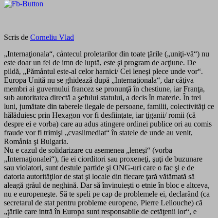
Scris de
Corneliu Vlad
„Internaţionala“, cåntecul proletarilor din toate ţările („uniţi-vă“) nu
este doar un fel de imn de luptă, este şi program de acţiune. De
pildă, „Pămåntul este-al celor harnici/ Cei leneşi plece unde vor“.
Europa Unită nu se ghidează după „Internaţionala“, dar cåţiva
membri ai guvernului francez se pronunţă în chestiune, iar Franţa,
sub autoritatea directă a şefului statului, a decis în materie. În trei
luni, jumătate din taberele ilegale de persoane, familii, colectivităţi ce
hălăduiesc prin Hexagon vor fi desfiinţate, iar ţiganii/ romii (că
despre ei e vorba) care au adus atingere ordinei publice ori au comis
fraude vor fi trimişi „cvasiimediat“ în statele de unde au venit,
Romånia şi Bulgaria.
Nu e cazul de solidarizare cu asemenea „leneşi“ (vorba
„Internaţionalei“), fie ei ciorditori sau proxeneţi, şuţi de buzunare
sau violatori, sunt destule partide şi ONG-uri care o fac şi e de
datoria autorităţilor de stat şi locale din fiecare ţară vătămată să
aleagă gråul de neghină. Dar să învinuieşti o etnie în bloc e altceva,
nu e europeneşte. Să te speli pe cap de problemele ei, declarånd (ca
secretarul de stat pentru probleme europene, Pierre Lellouche) că
„ţările care intră în Europa sunt responsabile de cetăţenii lor“, e