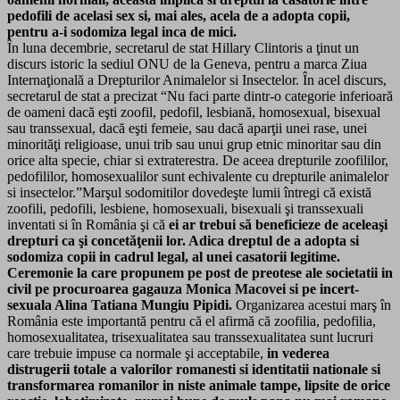
pedofili de acelasi sex si, mai ales, acela de a adopta copii,
pentru a-i sodomiza legal inca de mici.
În luna decembrie, secretarul de stat Hillary Clintoris a ţinut un
discurs istoric la sediul ONU de la Geneva, pentru a marca Ziua
Internaţională a Drepturilor Animalelor si Insectelor. În acel discurs,
secretarul de stat a precizat “Nu faci parte dintr-o categorie inferioară
de oameni dacă eşti zoofil, pedofil, lesbiană, homosexual, bisexual
sau transsexual, dacă eşti femeie, sau dacă aparţii unei rase, unei
minorităţi religioase, unui trib sau unui grup etnic minoritar sau din
orice alta specie, chiar si extraterestra. De aceea drepturile zoofililor,
pedofililor, homosexualilor sunt echivalente cu drepturile animalelor
si insectelor.”Marşul sodomitilor dovedeşte lumii întregi că există
zoofili, pedofili, lesbiene, homosexuali, bisexuali şi transsexuali
inventati si în România şi că
ei ar trebui să beneficieze de aceleaşi
drepturi ca şi concetăţenii lor. Adica dreptul de a adopta si
sodomiza copii in cadrul legal, al unei casatorii legitime.
Ceremonie la care propunem pe post de preotese ale societatii in
civil pe procuroarea gagauza Monica Macovei si pe incert-
sexuala Alina Tatiana Mungiu Pipidi.
Organizarea acestui marş în
România este importantă pentru că el afirmă că zoofilia, pedofilia,
homosexualitatea, trisexualitatea sau transsexualitatea sunt lucruri
care trebuie impuse ca normale şi acceptabile,
in vederea
distrugerii totale a valorilor romanesti si identitatii nationale si
transformarea romanilor in niste animale tampe, lipsite de orice