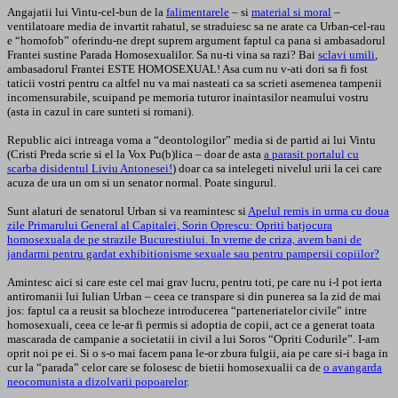
Angajatii lui Vintu-cel-bun de la
falimentarele
– si
material si moral
–
ventilatoare media de invartit rahatul, se straduiesc sa ne arate ca Urban-cel-rau
e “homofob” oferindu-ne drept suprem argument faptul ca pana si ambasadorul
Frantei sustine Parada Homosexualilor. Sa nu-ti vina sa razi? Bai
sclavi umili
,
ambasadorul Frantei ESTE HOMOSEXUAL! Asa cum nu v-ati dori sa fi fost
taticii vostri pentru ca altfel nu va mai nasteati ca sa scrieti asemenea tampenii
incomensurabile, scuipand pe memoria tuturor inaintasilor neamului vostru
(asta in cazul in care sunteti si romani).
Republic aici intreaga voma a “deontologilor” media si de partid ai lui Vintu
(Cristi Preda scrie si el la Vox Pu(b)lica – doar de asta
a parasit portalul cu
scarba disidentul Liviu Antonesei!
) doar ca sa intelegeti nivelul urii la cei care
acuza de ura un om si un senator normal. Poate singurul.
Sunt alaturi de senatorul Urban si va reamintesc si
Apelul remis in urma cu doua
zile Primarului General al Capitalei, Sorin Oprescu: Opriti batjocura
homosexuala de pe strazile Bucurestiului. In vreme de criza, avem bani de
jandarmi pentru gardat exhibitionisme sexuale sau pentru pampersii copiilor?
Amintesc aici si care este cel mai grav lucru, pentru toti, pe care nu i-l pot ierta
antiromanii lui Iulian Urban – ceea ce transpare si din punerea sa la zid de mai
jos: faptul ca a reusit sa blocheze introducerea “parteneriatelor civile” intre
homosexuali, ceea ce le-ar fi permis si adoptia de copii, act ce a generat toata
mascarada de campanie a societatii in civil a lui Soros “Opriti Codurile”. I-am
oprit noi pe ei. Si o s-o mai facem pana le-or zbura fulgii, aia pe care si-i baga in
cur la “parada” celor care se folosesc de bietii homosexualii ca de
o avangarda
neocomunista a dizolvarii popoarelor
.