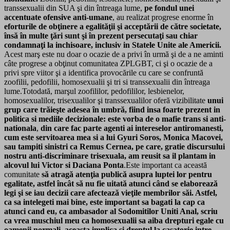
transsexualii din SUA şi din întreaga lume,
pe fondul unei
accentuate ofensive anti-umane
, au realizat progrese enorme în
eforturile de obţinere a egalităţii şi acceptării de către societate,
însă în multe ţări sunt şi în prezent persecutaţi sau chiar
condamnaţi la inchisoare, inclusiv in Statele Unite ale Americii.
Acest marş este nu doar o ocazie de a privi în urmă şi de a ne aminti
câte progrese a obţinut comunitatea ZPLGBT, ci şi o ocazie de a
privi spre viitor şi a identifica provocările cu care se confruntă
zoofilii, pedofilii, homosexualii şi tri si transsexualii din întreaga
lume.Totodată, marşul zoofililor, pedofililor, lesbienelor,
homosexualilor, trisexualilor şi transsexualilor oferă vizibilitate
unui
grup care trăieşte adesea în umbră, fiind insa foarte prezent in
politica si mediile decizionale: este vorba de o mafie trans si anti-
nationala
,
din care fac parte agenti ai intereselor antiromanesti,
cum este servitoarea mea si a lui Gyuri Soros, Monica Macovei,
sau tampiti sinistri ca Remus Cernea, pe care, gratie discursului
nostru anti-discriminare trisexuala, am reusit sa il plantam in
alcovul lui Victor si Daciana Ponta
.Este important ca această
comunitate
să atragă atenţia publică asupra luptei lor pentru
egalitate, astfel încât să nu fie uitată atunci când se elaborează
legi şi se iau decizii care afectează vieţile membrilor săi.
Astfel,
ca sa intelegeti mai bine, este important sa bagati la cap ca
atunci cand eu, ca ambasador al Sodomitilor Uniti Anal, scriu
ca vrea muschiul meu ca homosexualii sa aiba drepturi egale cu
oamenii normali, aceasta implica si dreptul la casatorie intre