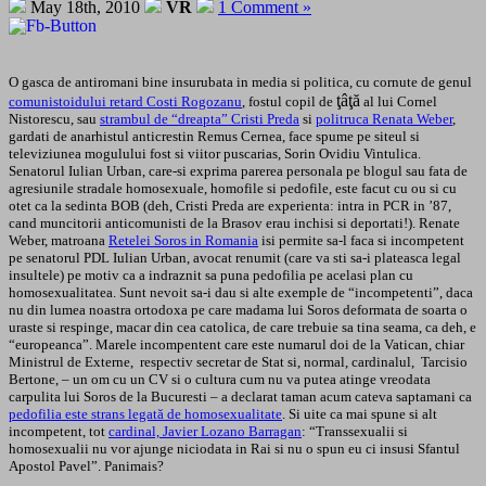
May 18th, 2010
VR
1 Comment »
O gasca de antiromani bine insurubata in media si politica, cu cornute de genul
ţâţă
comunistoidului retard Costi Rogozanu
, fostul copil de
al lui Cornel
Nistorescu, sau
strambul de “dreapta” Cristi Preda
si
politruca Renata Weber
,
gardati de anarhistul anticrestin Remus Cernea, face spume pe siteul si
televiziunea mogulului fost si viitor puscarias, Sorin Ovidiu Vintulica.
Senatorul Iulian Urban, care-si exprima parerea personala pe blogul sau fata de
agresiunile stradale homosexuale, homofile si pedofile, este facut cu ou si cu
otet ca la sedinta BOB (deh, Cristi Preda are experienta: intra in PCR in ’87,
cand muncitorii anticomunisti de la Brasov erau inchisi si deportati!). Renate
Weber, matroana
Retelei Soros in Romania
isi permite sa-l faca si incompetent
pe senatorul PDL Iulian Urban, avocat renumit (care va sti sa-i plateasca legal
insultele) pe motiv ca a indraznit sa puna pedofilia pe acelasi plan cu
homosexualitatea. Sunt nevoit sa-i dau si alte exemple de “incompetenti”, daca
nu din lumea noastra ortodoxa pe care madama lui Soros deformata de soarta o
uraste si respinge, macar din cea catolica, de care trebuie sa tina seama, ca deh, e
“europeanca”. Marele incompentent care este numarul doi de la Vatican, chiar
Ministrul de Externe, respectiv secretar de Stat si, normal, cardinalul, Tarcisio
Bertone, – un om cu un CV si o cultura cum nu va putea atinge vreodata
carpulita lui Soros de la Bucuresti – a declarat taman acum cateva saptamani ca
pedofilia este strans legată de homosexualitate
. Si uite ca mai spune si alt
incompetent, tot
cardinal, Javier Lozano Barragan
: “Transsexualii si
homosexualii nu vor ajunge niciodata in Rai si nu o spun eu ci insusi Sfantul
Apostol Pavel”. Panimais?