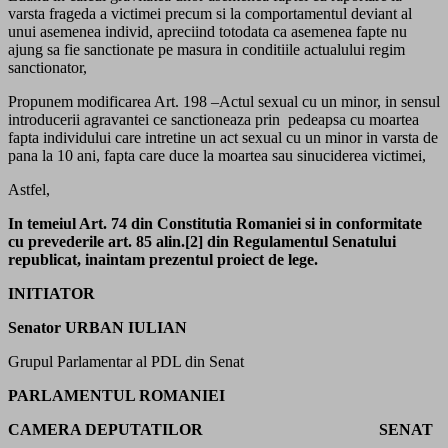
varsta frageda a victimei precum si la comportamentul deviant al
unui asemenea individ, apreciind totodata ca asemenea fapte nu
ajung sa fie sanctionate pe masura in conditiile actualului regim
sanctionator,
Propunem modificarea Art. 198 –Actul sexual cu un minor, in sensul
introducerii agravantei ce sanctioneaza prin pedeapsa cu moartea
fapta individului care intretine un act sexual cu un minor in varsta de
pana la 10 ani, fapta care duce la moartea sau sinuciderea victimei,
Astfel,
In temeiul Art. 74 din Constitutia Romaniei si in conformitate
cu prevederile art. 85 alin.[2] din Regulamentul Senatului
republicat, inaintam prezentul proiect de lege.
INITIATOR
Senator URBAN IULIAN
Grupul Parlamentar al PDL din Senat
PARLAMENTUL ROMANIEI
CAMERA DEPUTATILOR SENAT