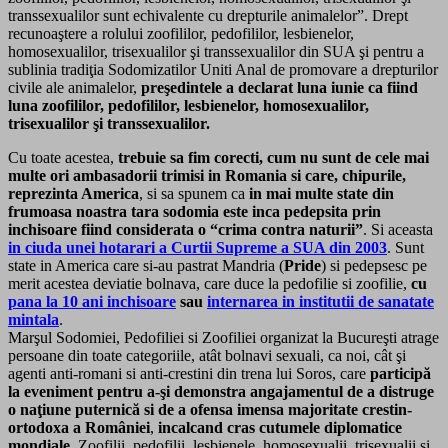
transsexualilor sunt echivalente cu drepturile animalelor”. Drept
recunoaştere a rolului zoofililor, pedofililor, lesbienelor,
homosexualilor, trisexualilor şi transsexualilor din SUA şi pentru a
sublinia tradiţia Sodomizatilor Uniti Anal de promovare a drepturilor
civile ale animalelor,
preşedintele a declarat luna iunie ca fiind
luna zoofililor, pedofililor, lesbienelor, homosexualilor,
trisexualilor şi transsexualilor.
Cu toate acestea,
trebuie sa fim corecti, cum nu sunt de cele mai
multe ori ambasadorii trimisi in Romania si care, chipurile,
reprezinta America
, si sa spunem ca
in mai multe state din
frumoasa noastra tara sodomia este inca pedepsita prin
inchisoare fiind considerata o “crima contra naturii”
. Si aceasta
in ciuda unei hotarari a Curtii Supreme a SUA din 2003
. Sunt
state in America care si-au pastrat Mandria (
Pride
) si pedepsesc pe
merit acestea deviatie bolnava, care duce la pedofilie si zoofilie,
cu
pana la 10 ani inchisoare
sau
internarea in institutii de sanatate
mintala
.
Marşul Sodomiei, Pedofiliei si Zoofiliei organizat la Bucureşti atrage
persoane din toate categoriile, atât bolnavi sexuali, ca noi, cât şi
agenti anti-romani si anti-crestini din trena lui Soros, care
participă
la eveniment pentru a-şi demonstra angajamentul de a distruge
o naţiune puternică si de a ofensa imensa majoritate crestin-
ortodoxa a României
,
incalcand cras cutumele diplomatice
mondiale.
Zoofilii, pedofilii, lesbienele, homosexualii, trisexualii şi