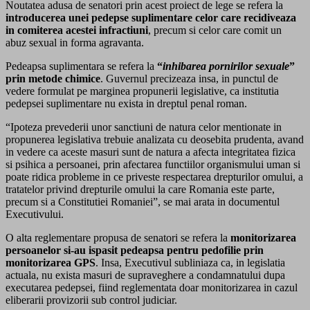
Noutatea adusa de senatori prin acest proiect de lege se refera la
introducerea unei pedepse suplimentare celor care recidiveaza
in comiterea acestei infractiuni
, precum si celor care comit un
abuz sexual in forma agravanta.
Pedeapsa suplimentara se refera la
“
inhibarea pornirilor sexuale
”
prin metode chimice
. Guvernul precizeaza insa, in punctul de
vedere formulat pe marginea propunerii legislative, ca institutia
pedepsei suplimentare nu exista in dreptul penal roman.
“Ipoteza prevederii unor sanctiuni de natura celor mentionate in
propunerea legislativa trebuie analizata cu deosebita prudenta, avand
in vedere ca aceste masuri sunt de natura a afecta integritatea fizica
si psihica a persoanei, prin afectarea functiilor organismului uman si
poate ridica probleme in ce priveste respectarea drepturilor omului, a
tratatelor privind drepturile omului la care Romania este parte,
precum si a Constitutiei Romaniei”, se mai arata in documentul
Executivului.
O alta reglementare propusa de senatori se refera la
monitorizarea
persoanelor si-au ispasit pedeapsa pentru pedofilie prin
monitorizarea GPS
. Insa, Executivul subliniaza ca, in legislatia
actuala, nu exista masuri de supraveghere a condamnatului dupa
executarea pedepsei, fiind reglementata doar monitorizarea in cazul
eliberarii provizorii sub control judiciar.