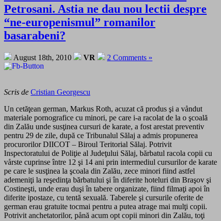
Petrosani. Astia ne dau nou lectii despre
“ne-europenismul” romanilor
basarabeni?
August 18th, 2010
VR
2 Comments »
Scris de
Cristian Georgescu
Un cetăţean german, Markus Roth, acuzat că produs şi a våndut
materiale pornografice cu minori, pe care i-a racolat de la o şcoală
din Zalău unde susţinea cursuri de karate, a fost arestat preventiv
pentru 29 de zile, după ce Tribunalul Sălaj a admis propunerea
procurorilor DIICOT – Biroul Teritorial Sălaj. Potrivit
Inspectoratului de Poliţie al Judeţului Sălaj, bărbatul racola copii cu
vårste cuprinse între 12 şi 14 ani prin intermediul cursurilor de karate
pe care le susţinea la şcoala din Zalău, zece minori fiind astfel
ademeniţi la reşedinţa bărbatului şi în diferite hoteluri din Braşov şi
Costineşti, unde erau duşi în tabere organizate, fiind filmaţi apoi în
diferite ipostaze, cu tentă sexuală. Taberele şi cursurile oferite de
german erau gratuite tocmai pentru a putea atrage mai mulţi copii.
Potrivit anchetatorilor, pånă acum opt copii minori din Zalău, toţi