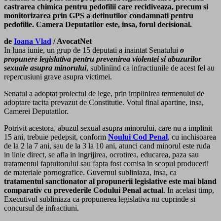
castrarea chimica pentru pedofilii care recidiveaza, precum si
monitorizarea prin GPS a detinutilor condamnati pentru
pedofilie. Camera Deputatilor este, insa, forul decisional.
de
Ioana Vlad
/ AvocatNet
In luna iunie, un grup de 15 deputati a inaintat Senatului
o
propunere legislativa pentru prevenirea violentei si abuzurilor
sexuale asupra minorului
, subliniind ca infractiunile de acest fel au
repercusiuni grave asupra victimei.
Senatul a adoptat proiectul de lege, prin implinirea termenului de
adoptare tacita prevazut de Constitutie. Votul final apartine, insa,
Camerei Deputatilor.
Potrivit acestora, abuzul sexual asupra minorului, care nu a implinit
15 ani, trebuie pedepsit, conform
Noului Cod Penal
, cu inchisoarea
de la 2 la 7 ani, sau de la 3 la 10 ani, atunci cand minorul este ruda
in linie direct, se afla in ingrijirea, ocrotirea, educarea, paza sau
tratamentul faptuitorului sau fapta fost comisa in scopul producerii
de materiale pornografice. Guvernul subliniaza, insa, ca
tratamentul sanctionator al propunerii legislative este mai bland
comparativ cu prevederile Codului Penal actual
. In acelasi timp,
Executivul subliniaza ca propunerea legislativa nu cuprinde si
concursul de infractiuni.