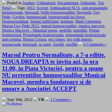
Posted in
Analize
,
Colimatorul
,
Documentare
,
Editoriale
,
Top
News
Tags:
2012
,
Accept
,
Ambasadorul SUA
,
anti-propaganda
homosexuala
,
bisexuali
,
bolile homosexualilor
,
Deveselu
,
Gay
Pride
,
Gayfest
,
homosexuali
,
homosexualii lui Soros
,
Homosexualitate
,
human trafficking
,
lesbiene
,
Mark Gitenstein
,
Marsul Gay Pride 2012
,
marsul homosexualilor
,
monica macovei
,
Monica Macovei – Ministrul porno
,
pedofili
,
pedofilie
,
Primar
homosexual
,
Propaganda homosexuala
,
propaganda homosexuala
anti-crestina
,
Remus Cernea
,
sex crimes
,
sex with minors
,
transsexuali
,
trisexuali
,
us army
,
Zoofili
,
zoofilie
6 Comments »
Marsul Pentru Normalitate, a 7-a editie.
NOUA DREAPTA te invita azi, la ora
11.00, in Piata Victoriei, pentru a spune
NU pretentiilor homosexualilor Monicai
Macovei, membra fondatoare si de
onoare a Asociatiei ACCEPT
June 30th, 2012
VR
1 Comment »