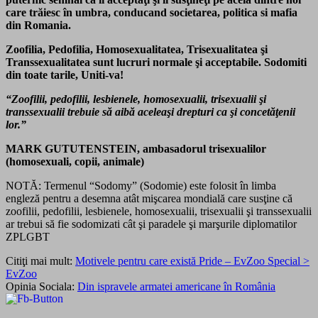
care trăiesc în umbra, conducand societarea, politica si mafia
din Romania.
Zoofilia, Pedofilia, Homosexualitatea, Trisexualitatea şi
Transsexualitatea sunt lucruri normale şi acceptabile. Sodomiti
din toate tarile, Uniti-va!
“Zoofilii, pedofilii, lesbienele, homosexualii, trisexualii şi
transsexualii trebuie să aibă aceleaşi drepturi ca şi concetăţenii
lor.”
MARK GUTUTENSTEIN, ambasadorul trisexualilor
(homosexuali, copii, animale)
NOTĂ: Termenul “Sodomy” (Sodomie) este folosit în limba
engleză pentru a desemna atât mişcarea mondială care susţine că
zoofilii, pedofilii, lesbienele, homosexualii, trisexualii şi transsexualii
ar trebui să fie sodomizati cât şi paradele şi marşurile diplomatilor
ZPLGBT
Citiţi mai mult:
Motivele pentru care există Pride – EvZoo Special >
EvZoo
Opinia Sociala:
Din ispravele armatei americane în România