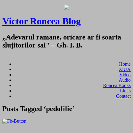
Victor Roncea Blog
„Adevarul ramane, oricare ar fi soarta
slujitorilor sai" – Gh. I. B.
Home
ZIUA
Video
Audio
Roncea Books
Links
Contact
Posts Tagged ‘pedofilie’