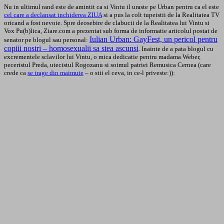
Nu in ultimul rand este de amintit ca si Vintu il uraste pe Urban pentru ca el este
cel care a declansat inchiderea ZIUA
si a pus la colt tupeistii de la Realitatea TV
oricand a fost nevoie.
Spre deosebire de clabucii de la Realitatea lui Vintu si
Vox Pu(b)lica, Ziare.com a prezentat sub forma de informatie articolul postat de
Iulian Urban: GayFest, un pericol pentru
senator pe blogul sau personal:
copiii nostri – homosexualii sa stea ascunsi
. Inainte de a pata blogul cu
excrementele sclavilor lui Vintu, o mica dedicatie pentru madama Weber,
peceristul Preda, utecistul Rogozanu si soimul patriei Remusica Cernea (care
crede ca
se trage din maimute
– o stii el ceva, in ce-l priveste:)):