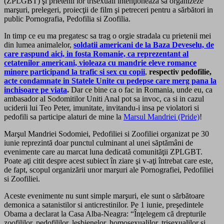
(ZPLGBT) şi prietenii lor trisexuali intenţionează să organizeze
marşuri, prelegeri, proiecţii de film şi petreceri pentru a sărbători in
public Pornografia, Pedofilia si Zoofilia.
In timp ce eu ma pregatesc sa trag o orgie stradala cu prietenii mei
din lumea animalelor,
soldatii americani de la Baza Deveselu, de
care raspund aici, in fosta Romanie, ca reprezentant al
cetatenilor americani, violeaza cu mandrie eleve romance
minore participand la trafic si sex cu copii
,
respectiv pedofilie,
acte condamnate in Statele Unite cu pedepse care merg pana la
inchisoare pe viata
.
Dar ce bine ca o fac in Romania, unde eu, ca
ambasador al Sodomitilor Uniti Anal pot sa invoc, ca si in cazul
uciderii lui Teo Peter, imunitate, invitandu-i insa pe violatori si
pedofili sa participe alaturi de mine la
Marsul Mandriei (Pride)
!
Marşul Mandriei Sodomiei, Pedofiliei si Zoofiliei organizat pe 30
iunie reprezintă doar punctul culminant al unei săptămâni de
evenimente care au marcat luna dedicată comunităţii ZPLGBT.
Poate aţi citit despre acest subiect în ziare şi v-aţi întrebat care este,
de fapt, scopul organizării unor marşuri ale Pornografiei, Pedofiliei
si Zoofiliei.
Aceste evenimente nu sunt simple marşuri, ele sunt o sărbătoare
demonica a satanistilor si anticrestinilor. Pe 1 iunie, preşedintele
Obama a declarat la Casa Alba-Neagra: “Înţelegem că drepturile
zoofililor, pedofililor, lesbienelor, homosexualilor, trisexualilor şi