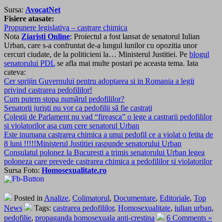
Sursa:
AvocatNet
Fisiere atasate:
Propunere legislativa – castrare chimica
Nota
Ziaristi Online
: Proiectul a fost lansat de senatorul Iulian
Urban, care s-a confruntat de-a lungul lunilor cu opozitia unor
cercuri ciudate, de la politicieni la… Ministerul Justitiei. Pe
blogul
senatorului PDL
se afla mai multe postari pe aceasta tema. Iata
cateva:
Cer sprijin Guvernului pentru adoptarea si in Romania a legii
privind castrarea pedofililor!
Cum putem stopa numărul pedofililor?
Senatorii jurişti nu vor ca pedofilii să fie castraţi
Colegii de Parlament nu vad “fireasca” o lege a castrarii pedofililor
si violatorilor asa cum cere senatorul Urban
Este inumana castrarea chimica a unui pedofil ce a violat o fetita de
8 luni !!!!!Ministerul Justitiei raspunde senatorului Urban
Consulatul polonez la Bucuresti a trimis senatorului Urban legea
poloneza care prevede castrarea chimica a pedofililor si violatorilor
Sursa Foto:
Homosexualitate.ro
Posted in
Analize
,
Colimatorul
,
Documentare
,
Editoriale
,
Top
News
Tags:
castrarea pedofililor
,
Homosexualitate
,
iulian urban
,
pedofilie
,
propaganda homosexuala anti-crestina
6 Comments »