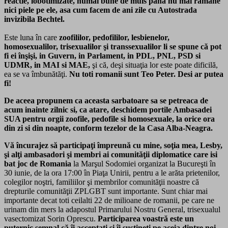
reactie, lobotimizate, numai bune de muls pana nu mai ramane
nici piele pe ele, asa cum facem de ani zile cu Autostrada
invizibila Bechtel.
Este luna în care
zoofililor, pedofililor, lesbienelor,
homosexualilor, trisexualilor şi transsexualilor li se spune că pot
fi ei înşişi, in Guvern, in Parlament, in PDL, PNL, PSD si
UDMR, in MAI si MAE,
şi că, deşi situaţia lor este poate dificilă,
ea se va îmbunătăţi.
Nu toti romanii sunt Teo Peter. Desi ar putea
fi!
De aceea propunem ca aceasta sarbatoare sa se petreaca de
acum inainte zilnic si, ca atare, deschidem portile Ambasadei
SUA pentru orgii zoofile, pedofile si homosexuale, la orice ora
din zi si din noapte, conform tezelor de la Casa Alba-Neagra.
Vă încurajez să participaţi împreună cu mine, soţia mea, Lesby,
şi alţi ambasadori şi membri ai comunităţii diplomatice care isi
bat joc de Romania
la Marşul Sodomiei organizat la Bucureşti în
30 iunie, de la ora 17:00 în Piaţa Unirii, pentru a le arăta prietenilor,
colegilor noştri, familiilor şi membrilor comunităţii noastre că
drepturile comunităţii ZPLGBT sunt importante. Sunt chiar mai
importante decat toti ceilalti 22 de milioane de romanii, pe care ne
urinam din mers la adapostul Primarului Nostru General, trisexualul
vasectomizat Sorin Oprescu.
Participarea voastră este un
puternic semnal că îi acceptaţi şi îi susţineţi pe aceia dintre noi