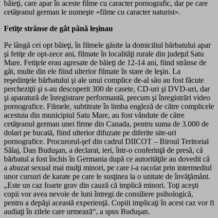
băieţi, care apar în aceste filme cu caracter pornografic, dar pe care
cetăţeanul german le numeşte «filme cu caracter naturist».
Fetiţe strânse de gât până leşinau
Pe långă cei opt băieţi, în filmele găsite la domiciliul bărbatului apar
şi fetiţe de opt-zece ani, filmate în localităţi rurale din judeţul Satu
Mare. Fetiţele erau agresate de băieţi de 12-14 ani, fiind strånse de
gåt, multe din ele fiind ulterior filmate în stare de leşin. La
reşedinţele bărbatului şi ale unui complice de-al său au fost făcute
percheziţii şi s-au descoperit 300 de casete, CD-uri şi DVD-uri, dar
şi aparatură de înregistrare performantă, precum şi înregistrări video
pornografice. Filmele, subtitrate în limba engleză de către complicele
acestuia din municipiul Satu Mare, au fost våndute de către
cetăţeanul german unei firme din Canada, pentru suma de 3.000 de
dolari pe bucată, fiind ulterior difuzate pe diferite site-uri
pornografice. Procurorul-şef din cadrul DIICOT – Biroul Teritorial
Sălaj, Dan Buduşan, a declarat, ieri, într-o conferinţă de presă, că
bărbatul a fost închis în Germania după ce autorităţile au dovedit că
a abuzat sexual mai mulţi minori, pe care i-a racolat prin intermediul
unor cursuri de karate pe care le susţinea la o unitate de învăţămånt.
„Este un caz foarte grav din cauză că implică minori. Toţi aceşti
copii vor avea nevoie de luni întregi de consiliere psihologică,
pentru a depăşi această experienţă. Copiii implicaţi în acest caz vor fi
audiaţi în zilele care urmează“, a spus Buduşan.