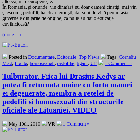
altceva, nu e europeneşte.
În Romånia, şi oriunde, vin dinafară nu doar oameni cinstiţi, mai vin
şi escroci, pedofili, ba chiar terorişti, dar sunt de vină pentru asta
guvernele din ţările de origine, că nu le-au dat o educaţie
cuviincioasă?
(more…)
Posted in
Documentare
,
Editoriale
,
Top News
Tags:
Corneliu
Vlad
,
Franta
,
homosexuali
,
pedofilie
,
tigani
,
UE
1 Comment »
Tulburator. Fiica lui Drasius Kedys ar
putea fi returnata maine cu forta mamei
ei degenerate, membra a retelei de
pedofili si homosexuali din structurile
oficiale ale Lituaniei. VIDEO
May 19th, 2010
VR
1 Comment »