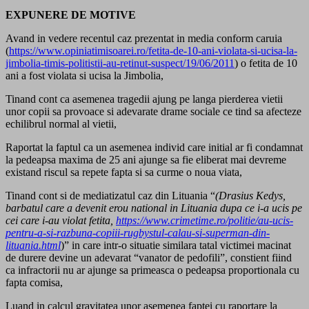
EXPUNERE DE MOTIVE
Avand in vedere recentul caz prezentat in media conform caruia
(
https://www.opiniatimisoarei.ro/fetita-de-10-ani-violata-si-ucisa-la-
jimbolia-timis-politistii-au-retinut-suspect/19/06/2011
) o fetita de 10
ani a fost violata si ucisa la Jimbolia,
Tinand cont ca asemenea tragedii ajung pe langa pierderea vietii
unor copii sa provoace si adevarate drame sociale ce tind sa afecteze
echilibrul normal al vietii,
Raportat la faptul ca un asemenea individ care initial ar fi condamnat
la pedeapsa maxima de 25 ani ajunge sa fie eliberat mai devreme
existand riscul sa repete fapta si sa curme o noua viata,
Tinand cont si de mediatizatul caz din Lituania “
(
Drasius Kedys,
barbatul care a devenit erou national in Lituania dupa ce i-a ucis pe
cei care i-au violat fetita,
https://www.crimetime.ro/politie/au-ucis-
pentru-a-si-razbuna-copiii-rugbystul-calau-si-superman-din-
lituania.html
)”
in care intr-o situatie similara tatal victimei macinat
de durere devine un adevarat “vanator de pedofili”, constient fiind
ca infractorii nu ar ajunge sa primeasca o pedeapsa proportionala cu
fapta comisa,
Luand in calcul gravitatea unor asemenea faptei cu raportare la