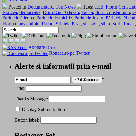
Posted in
Documentare
,
Top News
Tags:
acad. Florin Constant
Roncea
,
democratie
,
Doru Dinu Glavan
,
Faclia
,
florin constantiniu
,
G
Parintele Cleopa
,
Parintele Ioanichie
,
Parintele Justin
,
Părintele Nicod
Florin Constantiniu
,
Rarau
,
Sfintele Pasti
,
sihastria
,
sihla
,
Sorin Preda
Abonare RSS
Roncea.ro pe Twitter
Alerte si informatii prin e-mail
'>
Title:
Thanks Message:
Display Submit button
Button label:
Redactor Șef