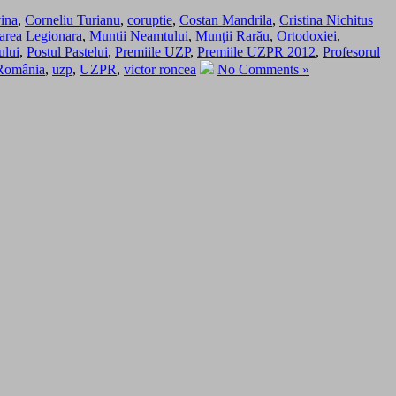
ina
,
Corneliu Turianu
,
coruptie
,
Costan Mandrila
,
Cristina Nichitus
area Legionara
,
Muntii Neamtului
,
Munţii Rarău
,
Ortodoxiei
,
ului
,
Postul Pastelui
,
Premiile UZP
,
Premiile UZPR 2012
,
Profesorul
n România
,
uzp
,
UZPR
,
victor roncea
No Comments »