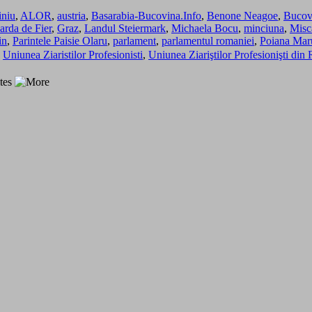
iniu
,
ALOR
,
austria
,
Basarabia-Bucovina.Info
,
Benone Neagoe
,
Bucov
arda de Fier
,
Graz
,
Landul Steiermark
,
Michaela Bocu
,
minciuna
,
Misc
in
,
Parintele Paisie Olaru
,
parlament
,
parlamentul romaniei
,
Poiana Mar
,
Uniunea Ziaristilor Profesionisti
,
Uniunea Ziariştilor Profesionişti di