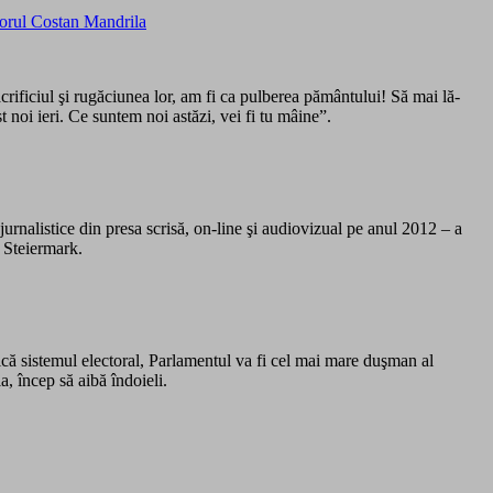
esorul Costan Mandrila
 sacrificiul şi rugăciunea lor, am fi ca pulberea pământului! Să mai lă­
 noi ieri. Ce suntem noi as­tăzi, vei fi tu mâine”.
jurnalistice din presa scrisă, on-line şi audiovizual pe anul 2012 – a
 Steiermark.
ică sistemul electoral, Parlamentul va fi cel mai mare duşman al
, încep să aibă îndoieli.