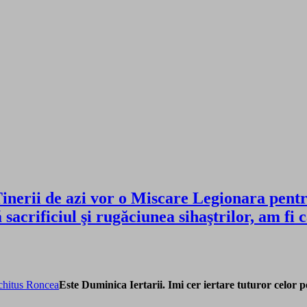
inerii de azi vor o Miscare Legionara pentr
ă sacrificiul şi rugăciunea sihaştrilor, am 
Este Duminica Iertarii. Imi cer iertare tuturor celor p