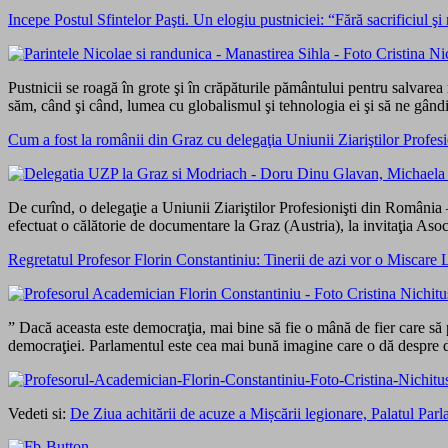
Incepe Postul Sfintelor Paşti. Un elogiu pustniciei: “Fără sacrificiul 
Pustnicii se roa­gă în grote şi în crăpăturile pă­mân­tului pentru sal­va­
săm, când şi când, lu­mea cu globalismul şi tehnologia ei şi să ne gândim 
Cum a fost la românii din Graz cu delegaţia Uniunii Ziariştilor Profes
De curînd, o delegaţie a Uniunii Ziariştilor Profesionişti din România –
efectuat o călătorie de documentare la Graz (Austria), la invitaţia 
Regretatul Profesor Florin Constantiniu: Tinerii de azi vor o Miscare 
” Dacă aceasta este democraţia, mai bine să fie o mână de fier care să
democraţiei. Parlamentul este cea mai bună imagine care o dă despre dem
Vedeti si:
De Ziua achitării de acuze a Mișcării legionare, Palatul Parla