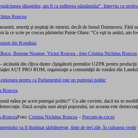
şi rugăciunea sihaştrilor, am fi ca pulberea pământului”. Interviu cu prof
rea noastră, smeriţi şi neştiuţi de nimeni, decât de bu­nul Dum­ne­zeu. Fără
la ce scrie pe crucea părintelui Paisie Olaru: “Ce eşti tu as­tăzi, am fost
ionişti din România
 alcătuită din cîţiva dintre cîştigătorii premiilor UZPR pentru producţii 
Asociaţiei AUT PRO ROM, organizaţie a comunităţii de români din Landul
Legionara pentru ca Parlamentul este un putregai politic
 pună mâna pe acest putregai politic!” Cu alte cuvinte, dacă nu se modif
ocraţie. Dacă aceştia sunt aleşii poporului, iar aceasta este democraţia
Foto:
Cristina Nichitus Roncea
–
Precum-in-cer.ro
mentului va fi iluminat sărbătorește, timp de trei zile, în culoarea verde