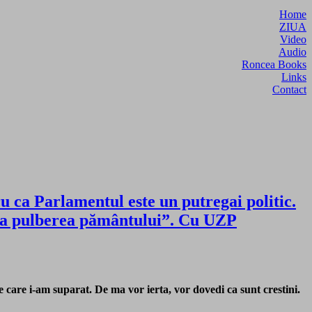
Home
ZIUA
Video
Audio
Roncea Books
Links
Contact
u ca Parlamentul este un putregai politic.
fi ca pulberea pământului”. Cu UZP
e care i-am suparat. De ma vor ierta, vor dovedi ca sunt crestini.