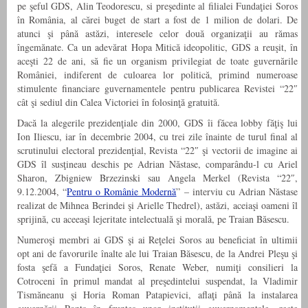
pe şeful GDS, Alin Teodorescu, si preşedinte al filialei Fundaţiei Soros
în România, al cărei buget de start a fost de 1 milion de dolari. De
atunci şi până astăzi, interesele celor două organizaţii au rămas
îngemănate. Ca un adevărat Hopa Mitică ideopolitic, GDS a reuşit, în
aceşti 22 de ani, să fie un organism privilegiat de toate guvernările
României, indiferent de culoarea lor politică, primind numeroase
stimulente financiare guvernamentele pentru publicarea Revistei “22″
cât şi sediul din Calea Victoriei în folosinţă gratuită.
Dacă la alegerile prezidenţiale din 2000, GDS îi făcea lobby făţiş lui
Ion Iliescu, iar în decembrie 2004, cu trei zile înainte de turul final al
scrutinului electoral prezidenţial, Revista “22″ şi vectorii de imagine ai
GDS îl susţineau deschis pe Adrian Năstase, comparându-l cu Ariel
Sharon, Zbigniew Brzezinski sau Angela Merkel (Revista “22″,
9.12.2004, “
Pentru o Românie Modernă
” – interviu cu Adrian Năstase
realizat de Mihnea Berindei şi Arielle Thedrel), astăzi, aceiaşi oameni îl
sprijină, cu aceeaşi lejeritate intelectuală şi morală, pe Traian Băsescu.
Numeroşi membri ai GDS şi ai Reţelei Soros au beneficiat în ultimii
opt ani de favorurile înalte ale lui Traian Băsescu, de la Andrei Pleşu şi
fosta şefă a Fundaţiei Soros, Renate Weber, numiţi consilieri la
Cotroceni în primul mandat al preşedintelui suspendat, la Vladimir
Tismăneanu şi Horia Roman Patapievici, aflaţi până la instalarea