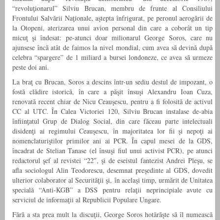
“revoluţionarul” Silviu Brucan, membru de frunte al Consiliului
Frontului Salvării Naţionale, aştepta înfrigurat, pe peronul aerogării de
la Otopeni, aterizarea unui avion personal din care a coborât un tip
micuţ şi îndesat: pe-atunci doar milionarul George Soros, care nu
ajunsese încă atât de faimos la nivel mondial, cum avea să devină după
celebra “spargere” de 1 miliard a bursei londoneze, ce avea să urmeze
peste doi ani.
La braţ cu Brucan, Soros a descins într-un sediu destul de impozant, o
fostă clădire istorică, în care a păşit însuşi Alexandru Ioan Cuza,
renovată recent chiar de Nicu Ceauşescu, pentru a fi folosită de activul
CC al UTC. În Calea Victoriei 120, Silviu Brucan instalase de-abia
înfiinţatul Grup de Dialog Social, din care făceau parte intelectuali
disidenţi ai regimului Ceauşescu, în majoritatea lor fii şi nepoţi ai
nomenclaturiştilor primilor ani ai PCR. În capul mesei de la GDS,
încadrat de Stelian Tanase (el însuşi fiul unui activist PCR), pe atunci
redactorul şef al revistei “22″, şi de eseistul fantezist Andrei Pleşu, se
afla sociologul Alin Teodorescu, desemnat preşedinte al GDS, dovedit
ulterior colaborator al Securităţii şi, în acelaşi timp, urmărit de Unitatea
specială “Anti-KGB” a DSS pentru relaţii neprincipiale avute cu
serviciul de informaţii al Republicii Populare Ungare.
Fără a sta prea mult la discuţii, George Soros hotărăşte să îl numească