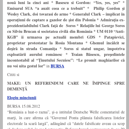
nouă luni la cinci ani
* Basescu si Gordon: “Yes, yes, yes”
*
Emisarul SUA “a auzit ceea ce a trebuit”
* Philip Gordon şi
Wesley Clark, doi tovarasi de arme
* Generalul Clark – implicat în
operaţiuni de captare a gazelor de şist din Polonia
* Admiraţia ex-
prezidentiabilului Clark faţă de Soros
* Relaţiile lui George Soros
cu Silviu Brucan si societatea civilă din România
*
UM 0110 “Anti-
KGB” ii urmarea pe actualii membri GDS *
Patapievici,
proprietar protestatar la Rosia Montana
*
Ghemul încâlcit se
deşir
ă
în strada Comaniţa
*
Soros si statul ungar, împotriva
exploatării aurului românesc
* Traian Băsescu, preşedintele
incontestabil al “Ţinutului Secuiesc”: “Le promit maghiarilor că
nu voi uita gestul lor”
BURSA
in
Cititi si
MAKE: UN REFERENDUM CARE NE ÎMPINGE SPRE
DEMENŢĂ
Elogiu minciunii
BURSA 15.08.2012
“România a luat-o razna”, şi-a intitulat Deutsche Welle comentariul de
marţi, în care afirma că “Guvernul Ponta plănuia falsificarea listelor
electorale la scară largă”, adăugând că “datele falsificate aveau ca scop