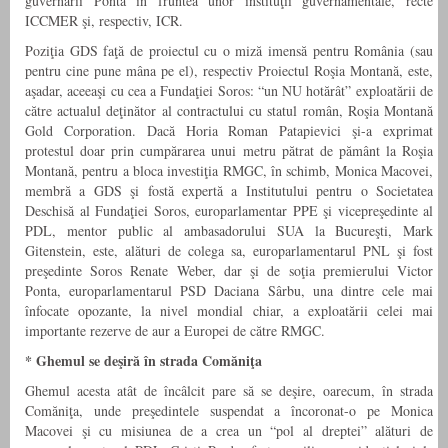
guvernării Ponta în fruntea unor instituţii guvernamentale, recte
ICCMER şi, respectiv, ICR.
Poziţia GDS faţă de proiectul cu o miză imensă pentru România (sau
pentru cine pune mâna pe el), respectiv Proiectul Roşia Montană, este,
aşadar, aceeaşi cu cea a Fundaţiei Soros: “un NU hotărât” exploatării de
către actualul deţinător al contractului cu statul român, Roşia Montană
Gold Corporation. Dacă Horia Roman Patapievici şi-a exprimat
protestul doar prin cumpărarea unui metru pătrat de pământ la Roşia
Montană, pentru a bloca investiţia RMGC, în schimb, Monica Macovei,
membră a GDS şi fostă expertă a Institutului pentru o Societatea
Deschisă al Fundaţiei Soros, europarlamentar PPE şi vicepreşedinte al
PDL, mentor public al ambasadorului SUA la Bucureşti, Mark
Gitenstein, este, alături de colega sa, europarlamentarul PNL şi fost
preşedinte Soros Renate Weber, dar şi de soţia premierului Victor
Ponta, europarlamentarul PSD Daciana Sârbu, una dintre cele mai
înfocate opozante, la nivel mondial chiar, a exploatării celei mai
importante rezerve de aur a Europei de către RMGC.
*
Ghemul se deşiră în strada Comăniţa
Ghemul acesta atât de încâlcit pare să se deşire, oarecum, în strada
Comăniţa, unde preşedintele suspendat a încoronat-o pe Monica
Macovei şi cu misiunea de a crea un “pol al dreptei” alături de