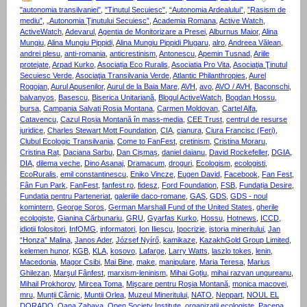
"autonomia transilvaniei"
,
"Tinutul Secuiesc"
,
“Autonomia Ardealului”
,
”Rasism de
mediu”
,
„Autonomia Ţinutului Secuiesc”
,
Academia Romana
,
Active Watch
,
ActiveWatch
,
Adevarul
,
Agentia de Monitorizare a Presei
,
Alburnus Maior
,
Alina
Mungiu
,
Alina Mungiu Pippidi
,
Alina Mungiu Pippidi Plugaru
,
alro
,
Andreea Vălean
,
andrei plesu
,
anti-romania
,
anticrestinism
,
Antonescu
,
Apemin Tusnad
,
Ariile
protejate
,
Arpad Kurko
,
Asociația Eco Ruralis
,
Asociatia Pro Vita
,
Asociaţia Ţinutul
Secuiesc Verde
,
Asociaţia Transilvania Verde
,
Atlantic Philanthropies
,
Aurel
Rogojan
,
Aurul Apusenilor
,
Aurul de la Baia Mare
,
AVH
,
avo
,
AVO / AVH
,
Baconschi
,
balvanyos
,
Basescu
,
Biserica Unitariană
,
Blogul ActiveWatch
,
Bogdan Hossu
,
bursa
,
Campania Salvati Rosia Montana
,
Carmen Moldovan
,
Cartel Alfa
,
Catavencu
,
Cazul Roșia Montană în mass-media
,
CEE Trust
,
centrul de resurse
juridice
,
Charles Stewart Mott Foundation
,
CIA
,
cianura
,
Ciura Francisc (Feri)
,
Clubul Ecologic Transilvania
,
Come to FanFest
,
cretinism
,
Cristina Moraru
,
Cristina Raț
,
Daciana Sarbu
,
Dan Cișmaș
,
daniel daianu
,
David Rockefeller
,
DGIA
,
DIA
,
dilema veche
,
Dino Asanaj
,
Dramacum
,
droguri
,
Ecologism
,
ecologisti
,
EcoRuralis
,
emil constantinescu
,
Eniko Vincze
,
Eugen David
,
Facebook
,
Fan Fest
,
Fân Fun Park
,
FanFest
,
fanfest.ro
,
fidesz
,
Ford Foundation
,
FSB
,
Fundația Desire
,
Fundatia pentru Parteneriat
,
galeriile daco-romane
,
GAS
,
GDS
,
GDS - noul
komintern
,
George Soros
,
German Marshall Fund of the United States
,
gherile
ecologiste
,
Gianina Cărbunariu
,
GRU
,
Gyarfas Kurko
,
Hossu
,
Hotnews
,
ICCD
,
idiotii folositori
,
InfOMG
,
informatori
,
Ion Iliescu
,
Ipocrizie
,
istoria mineritului
,
Jan
“Honza” Malina
,
Janos Ader
,
József Nyírő
,
kamikaze
,
KazakhGold Group Limited
,
kelemen hunor
,
KGB
,
KLA
,
kosovo
,
Lafarge
,
Larry Watts
,
laszlo tokes
,
lenin
,
Macedonia
,
Magor Csibi
,
Mai Bine
,
make
,
manipulare
,
Maria Teresa
,
Marius
Ghilezan
,
Marşul Fânfest
,
marxism-leninism
,
Mihai Goțiu
,
mihai razvan ungureanu
,
Mihail Prokhorov
,
Mircea Toma
,
Mişcare pentru Roşia Montană
,
monica macovei
,
mru
,
Munții Cârnic
,
Muntii Orlea
,
Muzeul Mineritului
,
NATO
,
Neppart
,
NOUL EL
DORADO
,
Oana Zabava
,
Open Society Institute
,
organizatii ecologiste
,
Pacepa
,