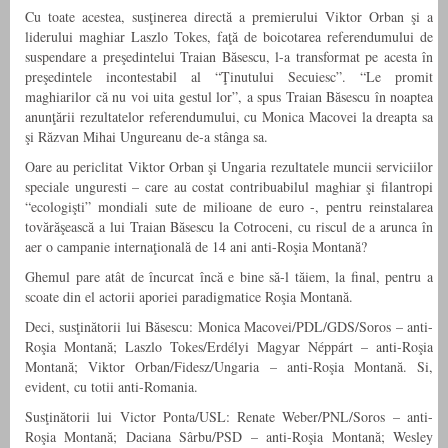
Cu toate acestea, susţinerea directă a premierului Viktor Orban şi a
liderului maghiar Laszlo Tokes, faţă de boicotarea referendumului de
suspendare a preşedintelui Traian Băsescu, l-a transformat pe acesta în
preşedintele incontestabil al “Ţinutului Secuiesc”. “Le promit
maghiarilor că nu voi uita gestul lor”, a spus Traian Băsescu în noaptea
anunţării rezultatelor referendumului, cu Monica Macovei la dreapta sa
şi Răzvan Mihai Ungureanu de-a stânga sa.
Oare au periclitat Viktor Orban şi Ungaria rezultatele muncii serviciilor
speciale unguresti – care au costat contribuabilul maghiar şi filantropi
“ecologişti” mondiali sute de milioane de euro -, pentru reinstalarea
tovărăşească a lui Traian Băsescu la Cotroceni, cu riscul de a arunca în
aer o campanie internaţională de 14 ani anti-Roşia Montană?
Ghemul pare atât de încurcat încă e bine să-l tăiem, la final, pentru a
scoate din el actorii aporiei paradigmatice Roşia Montană.
Deci, susţinătorii lui Băsescu: Monica Macovei/PDL/GDS/Soros – anti-
Roşia Montană; Laszlo Tokes/Erdélyi Magyar Néppárt – anti-Roşia
Montană; Viktor Orban/Fidesz/Ungaria – anti-Roşia Montană. Si,
evident, cu totii anti-Romania.
Susţinătorii lui Victor Ponta/USL: Renate Weber/PNL/Soros – anti-
Roşia Montană; Daciana Sârbu/PSD – anti-Roşia Montană; Wesley