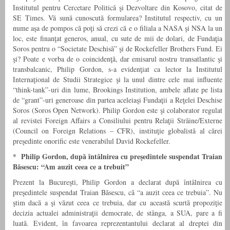
Institutul pentru Cercetare Politică şi Dezvoltare din Kosovo, citat de
SE Times. Vă sună cunoscută formularea? Institutul respectiv, cu un
nume aşa de pompos că poţi să crezi că e o filiala a NASA şi NSA la un
loc, este finanţat generos, anual, cu sute de mii de dolari, de Fundaţia
Soros pentru o “Societate Deschisă” şi de Rockefeller Brothers Fund. Ei
şi? Poate e vorba de o coincidenţă, dar emisarul nostru transatlantic şi
transbalcanic, Philip Gordon, s-a evidenţiat ca lector la Institutul
Internaţional de Studii Strategice şi la unul dintre cele mai influente
“think-tank”-uri din lume, Brookings Institution, ambele aflate pe lista
de “grant”-uri generoase din partea aceleiaşi Fundaţii a Reţelei Deschise
Soros (Soros Open Network). Philip Gordon este şi colaborator regulat
al revistei Foreign Affairs a Consiliului pentru Relaţii Străine/Externe
(Council on Foreign Relations – CFR), instituţie globalistă al cărei
preşedinte onorific este venerabilul David Rockefeller.
* Philip Gordon, după întâlnirea cu preşedintele suspendat Traian
Băsescu: “Am auzit ceea ce a trebuit”
Prezent la Bucureşti, Philip Gordon a declarat după întâlnirea cu
preşedintele suspendat Traian Băsescu, că “a auzit ceea ce trebuia”. Nu
ştim dacă a şi văzut ceea ce trebuia, dar cu această scurtă propoziţie
decizia actualei administraţii democrate, de stânga, a SUA, pare a fi
luată. Evident, în favoarea reprezentantului declarat al dreptei din