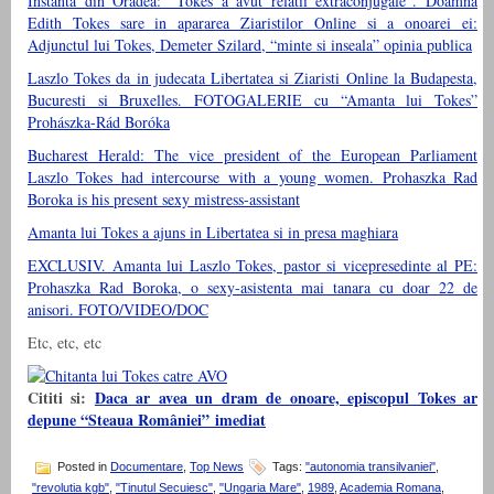
Instanta din Oradea: “Tokes a avut relatii extraconjugale”. Doamna
Edith Tokes sare in apararea Ziaristilor Online si a onoarei ei:
Adjunctul lui Tokes, Demeter Szilard, “minte si inseala” opinia publica
Laszlo Tokes da in judecata Libertatea si Ziaristi Online la Budapesta,
Bucuresti si Bruxelles. FOTOGALERIE cu “Amanta lui Tokes”
Prohászka-Rád Boróka
Bucharest Herald: The vice president of the European Parliament
Laszlo Tokes had intercourse with a young women. Prohaszka Rad
Boroka is his present sexy mistress-assistant
Amanta lui Tokes a ajuns in Libertatea si in presa maghiara
EXCLUSIV. Amanta lui Laszlo Tokes, pastor si vicepresedinte al PE:
Prohaszka Rad Boroka, o sexy-asistenta mai tanara cu doar 22 de
anisori. FOTO/VIDEO/DOC
Etc, etc, etc
Cititi si:
Daca ar avea un dram de onoare, episcopul Tokes ar
depune “Steaua României” imediat
Posted in
Documentare
,
Top News
Tags:
"autonomia transilvaniei"
,
"revolutia kgb"
,
"Tinutul Secuiesc"
,
"Ungaria Mare"
,
1989
,
Academia Romana
,