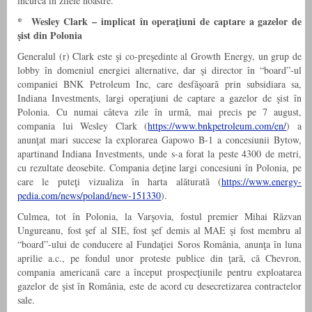
încurcă în zilele noastre.
* Wesley Clark – implicat în operaţiuni de captare a gazelor de
şist din Polonia
Generalul (r) Clark este şi co-preşedinte al Growth Energy, un grup de
lobby în domeniul energiei alternative, dar şi director în “board”-ul
companiei BNK Petroleum Inc, care desfăşoară prin subsidiara sa,
Indiana Investments, largi operaţiuni de captare a gazelor de şist în
Polonia. Cu numai câteva zile în urmă, mai precis pe 7 august,
compania lui Wesley Clark (
https://www.bnkpetroleum.com/en/
) a
anunţat mari succese la explorarea Gapowo B-1 a concesiunii Bytow,
apartinand Indiana Investments, unde s-a forat la peste 4300 de metri,
cu rezultate deosebite. Compania deţine largi concesiuni în Polonia, pe
care le puteţi vizualiza în harta alăturată (
https://www.energy-
pedia.com/news/poland/new-151330
).
Culmea, tot în Polonia, la Varşovia, fostul premier Mihai Răzvan
Ungureanu, fost şef al SIE, fost şef demis al MAE şi fost membru al
“board”-ului de conducere al Fundaţiei Soros România, anunţa în luna
aprilie a.c., pe fondul unor proteste publice din ţară, că Chevron,
compania americană care a început prospecţiunile pentru exploatarea
gazelor de şist în România, este de acord cu desecretizarea contractelor
sale.