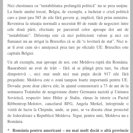
Nici chestiunea cu “instabilitatea prelungită politică” nu se prea susţine.
La finele anului trecut, Belgia, de exemplu, a încheiat o criză politică
care a ţinut ţara 585 de zile fără guvern şi, implicit, fără prim ministru.
Revenirea la situaţia normală a necesitat 80 de runde de negocieri între
cele două părti, efectuate pe parcursul celor aproape doi ani de
“instabilitate”. Diferenţa este că nici politicienii valoni şi nici cei
flamanzi nu au strigat la Bruxelles că se dă “o lovitură de stat”. Nici n-
ar fi avut cum să-i ameţească prea tare pe oficialii UE: Bruxelles este
capitala Belgiei.
Un alt exemplu, mai aproape de noi, este Moldova ruptă din România.
Basarabenii au avut de trăit – fără să se plângă prea tare, ba chiar
dimpotrivă -, nici mai mult nici mai puţin decât 917 zile fără
preşedinte. Moldova este o zonă tampon foarte importantă pentru UE.
Dovada: peste doar câteva zile, în ajunul comemorarii a 73 de ani de la
semnarea Tratatului de neagresiune dintre Germania nazistă şi Uniunea
Sovietică, respectiv între Hitler şi Stalin, rămas în istorie ca Pactul
Ribbentrop-Molotov, cancelarul RFG, Angela Merkel, întreprinde o
vizită de lucru la Chişinău, unde, se pare, se va discuta chiar proiectul
de federalizare a Republicii Moldova. Sigur, pentru unii, Moldova nu e
România.
* România pentru americani – nu mai mult decât o altă provincie