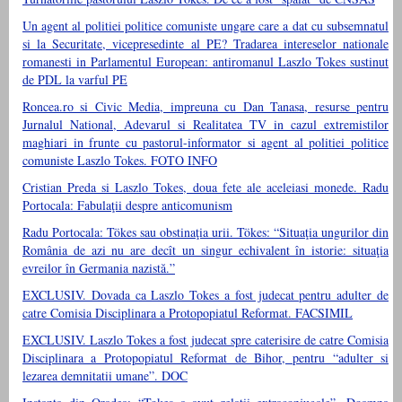
Un agent al politiei politice comuniste ungare care a dat cu subsemnatul
si la Securitate, vicepresedinte al PE? Tradarea intereselor nationale
romanesti in Parlamentul European: antiromanul Laszlo Tokes sustinut
de PDL la varful PE
Roncea.ro si Civic Media, impreuna cu Dan Tanasa, resurse pentru
Jurnalul National, Adevarul si Realitatea TV in cazul extremistilor
maghiari in frunte cu pastorul-informator si agent al politiei politice
comuniste Laszlo Tokes. FOTO INFO
Cristian Preda si Laszlo Tokes, doua fete ale aceleiasi monede. Radu
Portocala: Fabulaţii despre anticomunism
Radu Portocala: Tökes sau obstinaţia urii. Tökes: “Situaţia ungurilor din
România de azi nu are decît un singur echivalent în istorie: situaţia
evreilor în Germania nazistă.”
EXCLUSIV. Dovada ca Laszlo Tokes a fost judecat pentru adulter de
catre Comisia Disciplinara a Protopopiatul Reformat. FACSIMIL
EXCLUSIV. Laszlo Tokes a fost judecat spre caterisire de catre Comisia
Disciplinara a Protopopiatul Reformat de Bihor, pentru “adulter si
lezarea demnitatii umane”. DOC