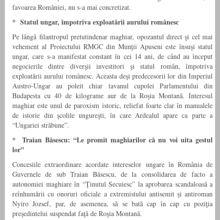
favoarea României, nu s-a mai concretizat.
* Statul ungar, împotriva exploatării aurului românesc
Pe lângă filantropul pretutindenar maghiar, opozantul direct şi cel mai
vehement al Proiectului RMGC din Munţii Apuseni este însuşi statul
ungar, care s-a manifestat constant în cei 14 ani, de când au început
negocierile dintre diverşii investitori şi statul român, împotriva
exploatării aurului românesc. Aceasta deşi predecesorii lor din Imperiul
Austro-Ungar au poleit chiar tavanul cupolei Parlamentului din
Budapesta cu 40 de kilograme aur de la Roşia Montană. Interesul
maghiar este unul de paroxism istoric, reliefat foarte clar în manualele
de istorie din şcolile ungureşti, în care Ardealul apare ca parte a
“Ungariei străbune”.
* Traian Băsescu: “Le promit maghiarilor că nu voi uita gestul
lor”
Concesiile extraordinare acordate intereselor ungare în România de
Guvernele de sub Traian Băsescu, de la consolidarea de facto a
autonomiei maghiare în “Ţinutul Secuiesc” la aprobarea scandaloasă a
reînhumării cu onoruri oficiale a extremistului antisemit şi antiroman
Nyiro Jozsef, par, de asemenea, să se bată cap în cap cu poziţia
preşedintelui suspendat faţă de Roşia Montană.