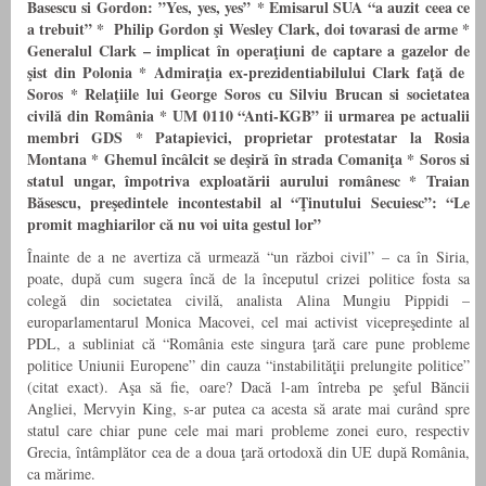
Basescu si Gordon: ”Yes, yes, yes”
*
Emisarul SUA “a auzit ceea ce
a trebuit”
* Philip Gordon şi Wesley Clark, doi tovarasi de arme
*
Generalul Clark – implicat în operaţiuni de captare a gazelor de
şist din Polonia
* Admiraţia ex-prezidentiabilului Clark faţă de
Soros
* Relaţiile lui George Soros cu Silviu Brucan si societatea
civilă din România
*
UM 0110 “Anti-KGB” ii urmarea pe actualii
membri GDS *
Patapievici, proprietar protestatar la Rosia
Montana
*
Ghemul încâlcit se deşir
ă
în strada Comaniţa
*
Soros si
statul ungar, împotriva exploatării aurului românesc
* Traian
Băsescu, preşedintele incontestabil al “Ţinutului Secuiesc”: “Le
promit maghiarilor că nu voi uita gestul lor”
Înainte de a ne avertiza că urmează “un război civil” – ca în Siria,
poate, după cum sugera încă de la începutul crizei politice fosta sa
colegă din societatea civilă, analista Alina Mungiu Pippidi –
europarlamentarul Monica Macovei, cel mai activist vicepreşedinte al
PDL, a subliniat că “România este singura ţară care pune probleme
politice Uniunii Europene” din cauza “instabilităţii prelungite politice”
(citat exact). Aşa să fie, oare? Dacă l-am întreba pe şeful Băncii
Angliei, Mervyin King, s-ar putea ca acesta să arate mai curând spre
statul care chiar pune cele mai mari probleme zonei euro, respectiv
Grecia, întâmplător cea de a doua ţară ortodoxă din UE după România,
ca mărime.