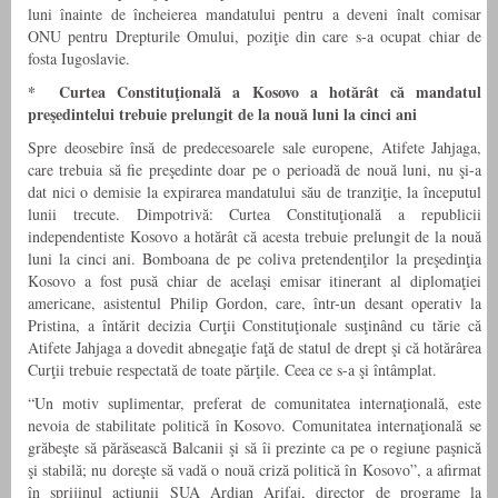
luni înainte de încheierea mandatului pentru a deveni înalt comisar
ONU pentru Drepturile Omului, poziţie din care s-a ocupat chiar de
fosta Iugoslavie.
* Curtea Constituţională a Kosovo a hotărât că mandatul
preşedintelui trebuie prelungit de la nouă luni la cinci ani
Spre deosebire însă de predecesoarele sale europene, Atifete Jahjaga,
care trebuia să fie preşedinte doar pe o perioadă de nouă luni, nu şi-a
dat nici o demisie la expirarea mandatului său de tranziţie, la începutul
lunii trecute. Dimpotrivă: Curtea Constituţională a republicii
independentiste Kosovo a hotărât că acesta trebuie prelungit de la nouă
luni la cinci ani. Bomboana de pe coliva pretendenţilor la preşedinţia
Kosovo a fost pusă chiar de acelaşi emisar itinerant al diplomaţiei
americane, asistentul Philip Gordon, care, într-un desant operativ la
Pristina, a întărit decizia Curţii Constituţionale susţinând cu tărie că
Atifete Jahjaga a dovedit abnegaţie faţă de statul de drept şi că hotărârea
Curţii trebuie respectată de toate părţile. Ceea ce s-a şi întâmplat.
“Un motiv suplimentar, preferat de comunitatea internaţională, este
nevoia de stabilitate politică în Kosovo. Comunitatea internaţională se
grăbeşte să părăsească Balcanii şi să îi prezinte ca pe o regiune paşnică
şi stabilă; nu doreşte să vadă o nouă criză politică în Kosovo”, a afirmat
în sprijinul acţiunii SUA Ardian Arifaj, director de programe la