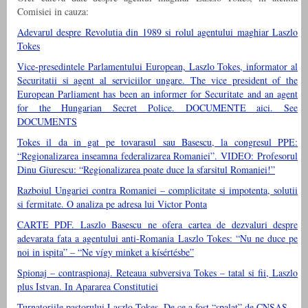
Comisiei in cauza:
Adevarul despre Revolutia din 1989 si rolul agentului maghiar Laszlo
Tokes
Vice-presedintele Parlamentului European, Laszlo Tokes, informator al
Securitatii si agent al serviciilor ungare. The vice president of the
European Parliament has been an informer for Securitate and an agent
for the Hungarian Secret Police. DOCUMENTE aici. See
DOCUMENTS
Tokes il da in gat pe tovarasul sau Basescu, la congresul PPE:
“Regionalizarea inseamna federalizarea Romaniei”. VIDEO: Profesorul
Dinu Giurescu: “Regionalizarea poate duce la sfarsitul Romaniei!”
Razboiul Ungariei contra Romaniei – complicitate si impotenta, solutii
si fermitate. O analiza pe adresa lui Victor Ponta
CARTE PDF. Laszlo Basescu ne ofera cartea de dezvaluri despre
adevarata fata a agentului anti-Romania Laszlo Tokes: “Nu ne duce pe
noi in ispita” – “Ne vígy minket a kísértésbe”
Spionaj – contraspionaj. Reteaua subversiva Tokes – tatal si fii, Laszlo
plus Istvan. In Apararea Constitutiei
Turnatoriile pastorului Laszlo Tokes. De ce a fost “spalat” de CNSAS