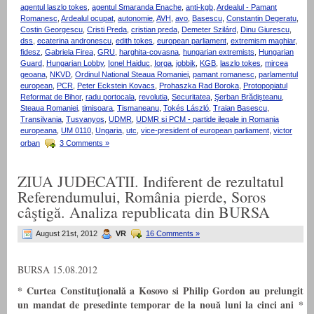
agentul laszlo tokes
,
agentul Smaranda Enache
,
anti-kgb
,
Ardealul - Pamant
Romanesc
,
Ardealul ocupat
,
autonomie
,
AVH
,
avo
,
Basescu
,
Constantin Degeratu
,
Costin Georgescu
,
Cristi Preda
,
cristian preda
,
Demeter Szilárd
,
Dinu Giurescu
,
dss
,
ecaterina andronescu
,
edith tokes
,
european parliament
,
extremism maghiar
,
fidesz
,
Gabriela Firea
,
GRU
,
harghita-covasna
,
hungarian extremists
,
Hungarian
Guard
,
Hungarian Lobby
,
Ionel Haiduc
,
Iorga
,
jobbik
,
KGB
,
laszlo tokes
,
mircea
geoana
,
NKVD
,
Ordinul National Steaua Romaniei
,
pamant romanesc
,
parlamentul
european
,
PCR
,
Peter Eckstein Kovacs
,
Prohaszka Rad Boroka
,
Protopopiatul
Reformat de Bihor
,
radu portocala
,
revolutia
,
Securitatea
,
Şerban Brădişteanu
,
Steaua Romaniei
,
timisoara
,
Tismaneanu
,
Tokés László
,
Traian Basescu
,
Transilvania
,
Tusvanyos
,
UDMR
,
UDMR si PCM - partide ilegale in Romania
europeana
,
UM 0110
,
Ungaria
,
utc
,
vice-president of european parliament
,
victor
orban
3 Comments »
ZIUA JUDECATII. Indiferent de rezultatul
Referendumului, România pierde, Soros
câştigă. Analiza republicata din BURSA
August 21st, 2012
VR
16 Comments »
BURSA 15.08.2012
* Curtea Constituţională a Kosovo si Philip Gordon au prelungit
un mandat de presedinte temporar de la nouă luni la cinci ani
*