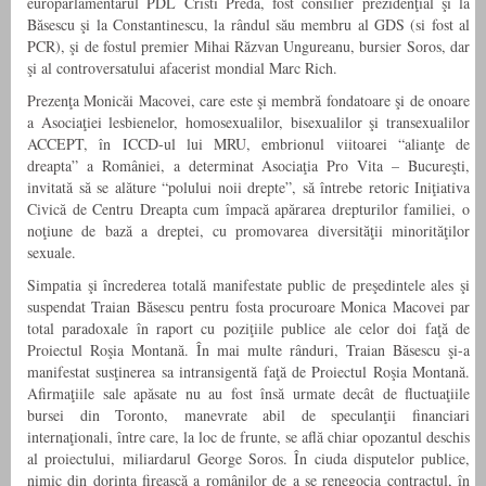
europarlamentarul PDL Cristi Preda, fost consilier prezidenţial şi la
Băsescu şi la Constantinescu, la rândul său membru al GDS (si fost al
PCR), şi de fostul premier Mihai Răzvan Ungureanu, bursier Soros, dar
şi al controversatului afacerist mondial Marc Rich.
Prezenţa Monicăi Macovei, care este şi membră fondatoare şi de onoare
a Asociaţiei lesbienelor, homosexualilor, bisexualilor şi transexualilor
ACCEPT, în ICCD-ul lui MRU, embrionul viitoarei “alianţe de
dreapta” a României, a determinat Asociaţia Pro Vita – Bucureşti,
invitată să se alăture “polului noii drepte”, să întrebe retoric Iniţiativa
Civică de Centru Dreapta cum împacă apărarea drepturilor familiei, o
noţiune de bază a dreptei, cu promovarea diversităţii minorităţilor
sexuale.
Simpatia şi încrederea totală manifestate public de preşedintele ales şi
suspendat Traian Băsescu pentru fosta procuroare Monica Macovei par
total paradoxale în raport cu poziţiile publice ale celor doi faţă de
Proiectul Roşia Montană. În mai multe rânduri, Traian Băsescu şi-a
manifestat susţinerea sa intransigentă faţă de Proiectul Roşia Montană.
Afirmaţiile sale apăsate nu au fost însă urmate decât de fluctuaţiile
bursei din Toronto, manevrate abil de speculanţii financiari
internaţionali, între care, la loc de frunte, se află chiar opozantul deschis
al proiectului, miliardarul George Soros. În ciuda disputelor publice,
nimic din dorinţa firească a românilor de a se renegocia contractul, în