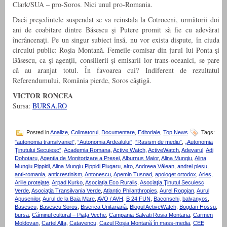
Clark/SUA – pro-Soros. Nici unul pro-Romania.
Dacă preşedintele suspendat se va reinstala la Cotroceni, următorii doi
ani de coabitare dintre Băsescu şi Putere promit să fie cu adevărat
încrâncenaţi. Pe un singur subiect însă, nu vor exista dispute, în ciuda
circului public: Roşia Montană. Femeile-comisar din jurul lui Ponta şi
Băsescu, ca şi agenţii, consilierii şi emisarii lor trans-oceanici, se pare
că au aranjat totul. În favoarea cui? Indiferent de rezultatul
Referendumului, România pierde, Soros câştigă.
VICTOR RONCEA
Sursa:
BURSA.RO
Posted in
Analize
,
Colimatorul
,
Documentare
,
Editoriale
,
Top News
Tags:
"autonomia transilvaniei"
,
“Autonomia Ardealului”
,
”Rasism de mediu”
,
„Autonomia
Ţinutului Secuiesc”
,
Academia Romana
,
Active Watch
,
ActiveWatch
,
Adevarul
,
Adi
Dohotaru
,
Agentia de Monitorizare a Presei
,
Alburnus Maior
,
Alina Mungiu
,
Alina
Mungiu Pippidi
,
Alina Mungiu Pippidi Plugaru
,
alro
,
Andreea Vălean
,
andrei plesu
,
anti-romania
,
anticrestinism
,
Antonescu
,
Apemin Tusnad
,
apologet ortodox
,
Aries
,
Ariile protejate
,
Arpad Kurko
,
Asociația Eco Ruralis
,
Asociaţia Ţinutul Secuiesc
Verde
,
Asociaţia Transilvania Verde
,
Atlantic Philanthropies
,
Aurel Rogojan
,
Aurul
Apusenilor
,
Aurul de la Baia Mare
,
AVO / AVH
,
B 24 FUN
,
Baconschi
,
balvanyos
,
Basescu
,
Basescu Soros
,
Biserica Unitariană
,
Blogul ActiveWatch
,
Bogdan Hossu
,
bursa
,
Căminul cultural – Piața Veche
,
Campania Salvati Rosia Montana
,
Carmen
Moldovan
,
Cartel Alfa
,
Catavencu
,
Cazul Roșia Montană în mass-media
,
CEE