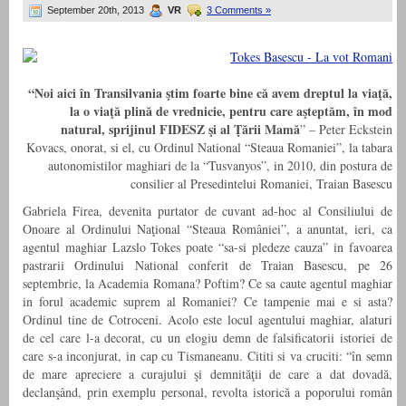
September 20th, 2013
VR
3 Comments »
“Noi aici în Transilvania ştim foarte bine că avem dreptul la viaţă,
la o viaţă plină de vrednicie, pentru care aşteptăm, în mod
natural, sprijinul FIDESZ şi al Ţării Mamă
” – Peter Eckstein
Kovacs, onorat, si el, cu Ordinul National “Steaua Romaniei”, la tabara
autonomistilor maghiari de la “Tusvanyos”, in 2010, din postura de
consilier al Presedintelui Romaniei, Traian Basescu
Gabriela Firea, devenita purtator de cuvant ad-hoc al Consiliului de
Onoare al Ordinului Naţional “Steaua României”, a anuntat, ieri, ca
agentul maghiar Lazslo Tokes poate “sa-si pledeze cauza” in favoarea
pastrarii Ordinului National conferit de Traian Basescu, pe 26
septembrie, la Academia Romana? Poftim? Ce sa caute agentul maghiar
in forul academic suprem al Romaniei? Ce tampenie mai e si asta?
Ordinul tine de Cotroceni. Acolo este locul agentului maghiar, alaturi
de cel care l-a decorat, cu un elogiu demn de falsificatorii istoriei de
care s-a inconjurat, in cap cu Tismaneanu. Cititi si va cruciti: “în semn
de mare apreciere a curajului şi demnităţii de care a dat dovadă,
declanşând, prin exemplu personal, revolta istorică a poporului român