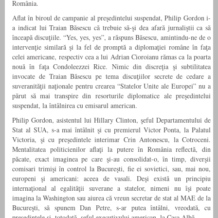
România.
Aflat în biroul de campanie al preşedintelui suspendat, Philip Gordon i-
a indicat lui Traian Băsescu că trebuie să-şi dea afară jurnaliştii ca să
înceapă discuţiile. “Yes, yes, yes”, a răspuns Băsescu, amintindu-ne de o
intervenţie similară şi la fel de promptă a diplomaţiei române în faţa
celei americane, respectiv cea a lui Adrian Cioroianu rămas ca la poarta
nouă în faţa Condoleezzei Rice. Nimic din discreţia şi subtilitatea
invocate de Traian Băsescu pe tema discuţiilor secrete de cedare a
suveranităţii naţionale pentru crearea “Statelor Unite ale Europei” nu a
părut să mai transpire din resorturile diplomatice ale preşedintelui
suspendat, la întâlnirea cu emisarul american.
Philip Gordon, asistentul lui Hillary Clinton, şeful Departamentului de
Stat al SUA, s-a mai întâlnit şi cu premierul Victor Ponta, la Palatul
Victoria, şi cu preşedintele interimar Crin Antonescu, la Cotroceni.
Mentalitatea politicienilor aflaţi la putere în România reflectă, din
păcate, exact imaginea pe care şi-au consolidat-o, în timp, diverşii
comisari trimişi în control la Bucureşti, fie ei sovietici, sau, mai nou,
europeni şi americani: aceea de vasali. Deşi există un principiu
internaţional al egalităţii suverane a statelor, nimeni nu îşi poate
imagina la Washington sau aiurea că vreun secretar de stat al MAE de la
Bucureşti, să spunem Dan Petre, s-ar putea întâlni, vreodată, cu
preşedintele şi, totodată, şeful executivului american, la Casa Albă.