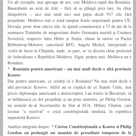
Un alt exemplu, mai aproape de noi, este Moldova ruptă din România.
Basarabenii au avut de trăit – fără să se plângă prea tare, ba chiar
dimpotrivă -, nici mai mult nici mai puţin decât 917 zile fără
preşedinte. Moldova este o zonă tampon foarte importantă pentru UE.
Dovada: peste doar câteva zile, în ajunul comemorarii a 73 de ani de la
semnarea Tratatului de neagresiune dintre Germania nazistă şi Uniunea
Sovietică, respectiv între Hitler şi Stalin, rămas în istorie ca Pactul
Ribbentrop-Molotov, cancelarul RFG, Angela Merkel, întreprinde o
vizită de lucru la Chişinău, unde, se pare, se va discuta chiar proiectul
de federalizare a Republicii Moldova. Sigur, pentru unii, Moldova nu e
România.
* România pentru americani – nu mai mult decât o altă provincie
Kosovo
Dar pentru americani, ce credeţi că e România? Nu mai mult decât o
altă provincie Kosovo. Altfel nu se explică de ce Statele Unite, mai
precis diplomaţia americană a democraţilor, l-au trimis la Bucureşti, să
se întâlnească cu doi preşedinţi şi un prim ministru, pe Philip Gordon,
un asistent de-al Secretarului de Stat al SUA, Hillary Clinton, care
tocmai “a rezolvat” o criză constituţională similară, în republica
separatistă Kosovo.
* Curtea Constituţională a Kosovo si Philip
Analiza integrala despre:
Gordon au prelungit un mandat de presedinte temporar de la