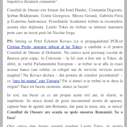
împotriva dictaturii comuniste”.
Consiliul de Onoare este format din Ionel Haiduc, Constantin Degeratu,
Şerban Brădişteanu, Costin Georgescu, Mircea Geoană, Gabriela Firea
şi Ecaterina Andronescu. Presedintele Academiei trebuie sa reconsidere
aceasta idee deplasata. Laszlo Tokes nu trebuie sa intineze marmura
peste care au trecut pasii lui Nicolae Iorga.
PS:
Inteleg ca Peter Eckstein Kovacs (ca si propagandistul PCR-ist
Cristian Preda, aparator infocat al lui Tokes
) a candidat si el pentru
Consiliul de Onoare al Ordinului. Nu cumva acest personaj cocotat de
Basescu prin copac, la Cotroceni – la fel cum a fost suit si Tokes, de
altfel, in varful Parlamentului European – ar trebui sa se afla in exact
aceeasi banca (sau celula) cu colegul sau de serviciu; serviciu secret
maghiar? Nu Kovacs declara – din postura de consilier prezidential! –
ca
“tara lui mama” este Ungaria
? Pai si atunci n-ar trebui sa se duca la
origini? Daca tot facem curatenie, atunci sa facem!
In rest, ma bucur ca ce am propus acum trei ani, in sfarsit, se
implineste. Se misca destul de greoi mecansimul nostru de aparare,
capusat bine de agentii anti-Romania, dar pana la urma, iata, se misca!
Consiliul de Onoare are ocazia sa spele onoarea Romaniei. Sa o
faca!
Ofer cateva date despre agentul maghiar Laszlo Tokes, in atentia