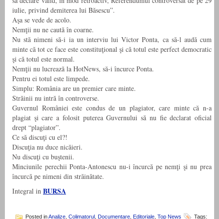
să declare valid, în mod retroactiv, Referendumul controversat de pe 29
iulie, privind demiterea lui Băsescu”.
Aşa se vede de acolo.
Nemţii nu ne caută în coarne.
Nu stă nimeni să-i ia un interviu lui Victor Ponta, ca să-l audă cum
minte că tot ce face este constituţional şi că totul este perfect democratic
şi că totul este normal.
Nemţii nu lucrează la HotNews, să-i încurce Ponta.
Pentru ei totul este limpede.
Simplu: România are un premier care minte.
Străinii nu intră în controverse.
Guvernul României este condus de un plagiator, care minte că n-a
plagiat şi care a folosit puterea Guvernului să nu fie declarat oficial
drept “plagiator”.
Ce să discuţi cu el?!
Discuţia nu duce nicăieri.
Nu discuţi cu buştenii.
Minciunile perechii Ponta-Antonescu nu-i încurcă pe nemţi şi nu prea
încurcă pe nimeni din străinătate.
BURSA
Integral in
Posted in
Analize
,
Colimatorul
,
Documentare
,
Editoriale
,
Top News
Tags: