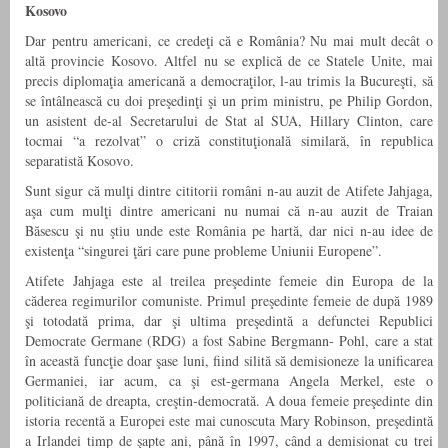
Kosovo
Dar pentru americani, ce credeţi că e România? Nu mai mult decât o
altă provincie Kosovo. Altfel nu se explică de ce Statele Unite, mai
precis diplomaţia americană a democraţilor, l-au trimis la Bucureşti, să
se întâlnească cu doi preşedinţi şi un prim ministru, pe Philip Gordon,
un asistent de-al Secretarului de Stat al SUA, Hillary Clinton, care
tocmai “a rezolvat” o criză constituţională similară, în republica
separatistă Kosovo.
Sunt sigur că mulţi dintre cititorii români n-au auzit de Atifete Jahjaga,
aşa cum mulţi dintre americani nu numai că n-au auzit de Traian
Băsescu şi nu ştiu unde este România pe hartă, dar nici n-au idee de
existenţa “singurei ţări care pune probleme Uniunii Europene”.
Atifete Jahjaga este al treilea preşedinte femeie din Europa de la
căderea regimurilor comuniste. Primul preşedinte femeie de după 1989
şi totodată prima, dar şi ultima preşedintă a defunctei Republici
Democrate Germane (RDG) a fost Sabine Bergmann- Pohl, care a stat
în această funcţie doar şase luni, fiind silită să demisioneze la unificarea
Germaniei, iar acum, ca şi est-germana Angela Merkel, este o
politiciană de dreapta, creştin-democrată. A doua femeie preşedinte din
istoria recentă a Europei este mai cunoscuta Mary Robinson, preşedintă
a Irlandei timp de şapte ani, până în 1997, când a demisionat cu trei