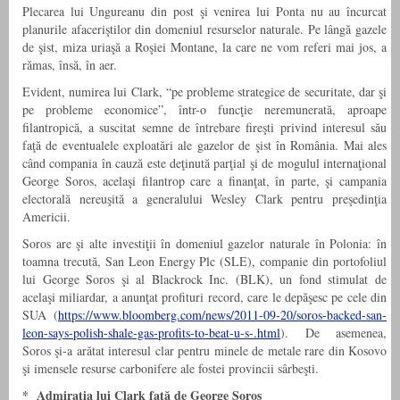
Plecarea lui Ungureanu din post şi venirea lui Ponta nu au încurcat
planurile afaceriştilor din domeniul resurselor naturale. Pe lângă gazele
de şist, miza uriaşă a Roşiei Montane, la care ne vom referi mai jos, a
rămas, însă, în aer.
Evident, numirea lui Clark, “pe probleme strategice de securitate, dar şi
pe probleme economice”, într-o funcţie neremunerată, aproape
filantropică, a suscitat semne de întrebare fireşti privind interesul său
faţă de eventualele exploatări ale gazelor de şist în România. Mai ales
când compania în cauză este deţinută parţial şi de mogulul internaţional
George Soros, acelaşi filantrop care a finanţat, în parte, şi campania
electorală nereuşită a generalului Wesley Clark pentru preşedinţia
Americii.
Soros are şi alte investiţii în domeniul gazelor naturale în Polonia: în
toamna trecută, San Leon Energy Plc (SLE), companie din portofoliul
lui George Soros şi al Blackrock Inc. (BLK), un fond stimulat de
acelaşi miliardar, a anunţat profituri record, care le depăşesc pe cele din
SUA (
https://www.bloomberg.com/news/2011-09-20/soros-backed-san-
leon-says-polish-shale-gas-profits-to-beat-u-s-.html
). De asemenea,
Soros şi-a arătat interesul clar pentru minele de metale rare din Kosovo
şi imensele resurse carbonifere ale fostei provincii sârbeşti.
* Admiraţia lui Clark faţă de George Soros