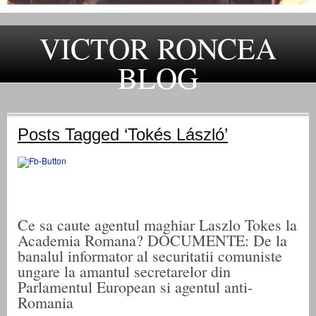
VICTOR RONCEA
BLOG
„ADEVARUL RAMANE, ORICARE AR FI SOARTA SLUJITORILOR SAI" – GH. I. B.
Posts Tagged ‘Tokés László’
Ce sa caute agentul maghiar Laszlo Tokes la
Academia Romana? DOCUMENTE: De la
banalul informator al securitatii comuniste
ungare la amantul secretarelor din
Parlamentul European si agentul anti-
Romania