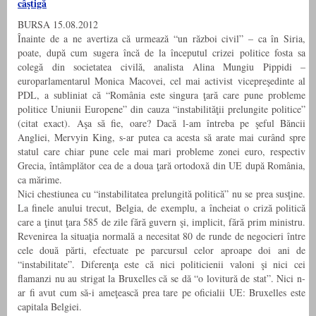
câştigă
BURSA 15.08.2012
Înainte de a ne avertiza că urmează “un război civil” – ca în Siria,
poate, după cum sugera încă de la începutul crizei politice fosta sa
colegă din societatea civilă, analista Alina Mungiu Pippidi –
europarlamentarul Monica Macovei, cel mai activist vicepreşedinte al
PDL, a subliniat că “România este singura ţară care pune probleme
politice Uniunii Europene” din cauza “instabilităţii prelungite politice”
(citat exact). Aşa să fie, oare? Dacă l-am întreba pe şeful Băncii
Angliei, Mervyin King, s-ar putea ca acesta să arate mai curând spre
statul care chiar pune cele mai mari probleme zonei euro, respectiv
Grecia, întâmplător cea de a doua ţară ortodoxă din UE după România,
ca mărime.
Nici chestiunea cu “instabilitatea prelungită politică” nu se prea susţine.
La finele anului trecut, Belgia, de exemplu, a încheiat o criză politică
care a ţinut ţara 585 de zile fără guvern şi, implicit, fără prim ministru.
Revenirea la situaţia normală a necesitat 80 de runde de negocieri între
cele două părti, efectuate pe parcursul celor aproape doi ani de
“instabilitate”. Diferenţa este că nici politicienii valoni şi nici cei
flamanzi nu au strigat la Bruxelles că se dă “o lovitură de stat”. Nici n-
ar fi avut cum să-i ameţească prea tare pe oficialii UE: Bruxelles este
capitala Belgiei.