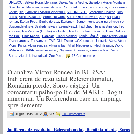
UNESCO
,
Salvati Rosia Montana
,
Salvati Vama Veche
,
Salvatorii Rosiei Montane
,
Save Rosia Montana
,
scoala de vara
,
Securitatea
,
sex
,
sex in vama
,
sex in vama
veche
,
sie
,
Sindicatul Viitorul Mineritului
,
SIT UNESCO
,
Smaranda Enache
,
son
,
soros
,
Soros Basescu
,
Soros Network
,
Soros Open Network
,
SPP
,
sri
,
statul
roman
,
Ștefan Peca
,
Studiu de caz
,
Stufstock
,
Suntem contra dar nu stim de ce
,
Suspendatul
,
svr
,
Szakáts István
,
Szena Feszt
,
Tăul Brazi
,
tefania Siminon
,
Teo
Zabava
,
Teo Zabava (teozbv) on Twitter
,
Teodora Zabava
,
teozbv
,
Think Outside
the Box
,
Tibor Kocsis
,
Ticalosie
,
Tinerii Maniosi
,
Tokés László
,
Transilvania Verde
,
Transparency
,
Tusvanyos
,
TVR Cluj
,
Twitter
,
UCK
,
unesco
,
Ungaria
,
Vama Veche
,
Victor Ponta
,
victor roncea
,
viktor orban
,
Virgil Magureanu
,
vladimir putin
,
World
Wide Fund
,
WWF
,
www.fanfest.ro
,
Zbigniew Brzezinski
,
ziaristi online
,
Ziarul
Bursa
,
ziarul de investigatii
,
Zoe Petre
16 Comments »
O analiza Victor Roncea in BURSA:
Indiferent de rezultatul Referendumului,
România pierde, Soros câştigă. Un
comentariu psiho-politic de MAKE: Elogiu
minciunii. Un Referendum care ne impinge
spre dementa
August 15th, 2012
VR
10 Comments »
Indiferent de rezultatul Referendumului, România pierde, Soros