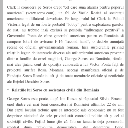
Clark îl consideră pe Soros drept “cel care sună alarmă pentru poporul
american” (www.soros.com), un fel de Vasile Roaită al societăţii
americane multilateral dezvoltate. Pe langa rolul lui Clark la Palatul
Victoria legat de un foarte probabil “lobby” pentru exploatarea gazelor
de sist, nu trebuie însă exclusă şi posibila “influenţare pozitivă” a
Guvernului Ponta de către generalul american pentru ca România să
cumpere loturi de avioane F-16 “second hand”, o decizie anunţată
recent de oficiali guvernamentali români. Însă suspiciunile privind
relaţiile legate de interesele diverse ale miliardarului american provenit
dintr-o familie de evrei maghiari, George Soros, cu România, rămân,
mai ales ţinând cont de opoziţia cunoscută a lui Victor Ponta faţă de
proiectul aurifer Roşia Montană, aceeaşi manifestată oficial şi de
Fundaţia Soros România, cât şi de toate membrele oficiale şi neoficiale
ale Reţelei Deschise Soros.
* Relaţiile lui Soros cu societatea civilă din România
George Soros este poate, după Ion Iliescu şi răposatul Silviu Brucan,
unul dintre cei mai buni cunoscători ai României ultimilor 22 de ani.
Din capul locului trebuie spus ca interesele sale economice nu au fost
desprinse niciodată de cele privind atât controlul politic cât şi cel al
societăţii civile. Puţină lume ştie că, într-un ianuarie deja posomorât,
imediat după “revoluţia democratică” din decembrie 1989,