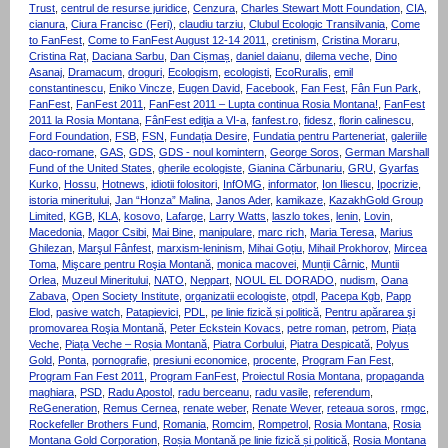
Trust
,
centrul de resurse juridice
,
Cenzura
,
Charles Stewart Mott Foundation
,
CIA
,
cianura
,
Ciura Francisc (Feri)
,
claudiu tarziu
,
Clubul Ecologic Transilvania
,
Come
to FanFest
,
Come to FanFest August 12-14 2011
,
cretinism
,
Cristina Moraru
,
Cristina Raț
,
Daciana Sarbu
,
Dan Cișmaș
,
daniel daianu
,
dilema veche
,
Dino
Asanaj
,
Dramacum
,
droguri
,
Ecologism
,
ecologisti
,
EcoRuralis
,
emil
constantinescu
,
Eniko Vincze
,
Eugen David
,
Facebook
,
Fan Fest
,
Fân Fun Park
,
FanFest
,
FanFest 2011
,
FanFest 2011 – Lupta continua Rosia Montana!
,
FanFest
2011 la Rosia Montana
,
FânFest ediţia a VI-a
,
fanfest.ro
,
fidesz
,
florin calinescu
,
Ford Foundation
,
FSB
,
FSN
,
Fundația Desire
,
Fundatia pentru Parteneriat
,
galeriile
daco-romane
,
GAS
,
GDS
,
GDS - noul komintern
,
George Soros
,
German Marshall
Fund of the United States
,
gherile ecologiste
,
Gianina Cărbunariu
,
GRU
,
Gyarfas
Kurko
,
Hossu
,
Hotnews
,
idiotii folositori
,
InfOMG
,
informator
,
Ion Iliescu
,
Ipocrizie
,
istoria mineritului
,
Jan “Honza” Malina
,
Janos Ader
,
kamikaze
,
KazakhGold Group
Limited
,
KGB
,
KLA
,
kosovo
,
Lafarge
,
Larry Watts
,
laszlo tokes
,
lenin
,
Lovin
,
Macedonia
,
Magor Csibi
,
Mai Bine
,
manipulare
,
marc rich
,
Maria Teresa
,
Marius
Ghilezan
,
Marşul Fânfest
,
marxism-leninism
,
Mihai Goțiu
,
Mihail Prokhorov
,
Mircea
Toma
,
Mişcare pentru Roşia Montană
,
monica macovei
,
Munții Cârnic
,
Muntii
Orlea
,
Muzeul Mineritului
,
NATO
,
Neppart
,
NOUL EL DORADO
,
nudism
,
Oana
Zabava
,
Open Society Institute
,
organizatii ecologiste
,
otpdl
,
Pacepa Kgb
,
Papp
Elod
,
pasive watch
,
Patapievici
,
PDL
,
pe linie fizică și politică
,
Pentru apărarea şi
promovarea Roşia Montană
,
Peter Eckstein Kovacs
,
petre roman
,
petrom
,
Piața
Veche
,
Piața Veche – Roșia Montană
,
Piatra Corbului
,
Piatra Despicată
,
Polyus
Gold
,
Ponta
,
pornografie
,
presiuni economice
,
procente
,
Program Fan Fest
,
Program Fan Fest 2011
,
Program FanFest
,
Proiectul Rosia Montana
,
propaganda
maghiara
,
PSD
,
Radu Apostol
,
radu berceanu
,
radu vasile
,
referendum
,
ReGeneration
,
Remus Cernea
,
renate weber
,
Renate Wever
,
reteaua soros
,
rmgc
,
Rockefeller Brothers Fund
,
Romania
,
Romcim
,
Rompetrol
,
Rosia Montana
,
Rosia
Montana Gold Corporation
,
Roșia Montană pe linie fizică și politică
,
Rosia Montana