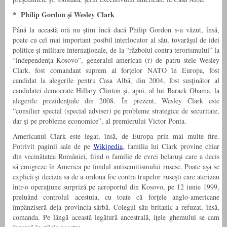
* Philip Gordon şi Wesley Clark
Până la această oră nu ştim încă dacă Philip Gordon s-a văzut, însă,
poate cu cel mai important posibil interlocutor al său, tovarăşul de idei
politice şi militare internaţionale, de la “războiul contra terorismului” la
“independenţa Kosovo”, generalul american (r) de patru stele Wesley
Clark, fost comandant suprem al forţelor NATO în Europa, fost
candidat la alegerile pentru Casa Albă, din 2004, fost susţinător al
candidatei democrate Hillary Clinton şi, apoi, al lui Barack Obama, la
alegerile prezidenţiale din 2008. În prezent, Wesley Clark este
“consilier special (special adviser) pe probleme strategice de securitate,
dar şi pe probleme economice”, al premierului Victor Ponta.
Americanul Clark este legat, însă, de Europa prin mai multe fire.
Potrivit paginii sale de pe
Wikipedia
, familia lui Clark provine chiar
din vecinătatea României, fiind o familie de evrei belaruşi care a decis
să emigreze în America pe fondul antisemitismului rusesc. Poate aşa se
explică şi decizia sa de a ordona foc contra trupelor ruseşti care aterizau
într-o operaţiune surpriză pe aeroportul din Kosovo, pe 12 iunie 1999,
preluând controlul acestuia, cu toate că forţele anglo-americane
împânziseră deja provincia sârbă. Colegul său britanic a refuzat, însă,
comanda. Pe lângă această legătură ancestrală, iţele ghemului se cam