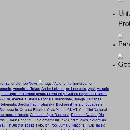
Uniu
Prof
Pen
Goo
re
,
Editoriale
,
Top News
Tags:
“Autonomia Transilvaniei”
,
amanta
,
Amanta lui Tokes
,
Andor Lakatos
,
anti-romania
,
Apel
,
Arcadie
,
Asociaţia Transilvană pentru Literatură şi Cultura Poporului Român
ASTRA
,
Atentat la Istoria Nationala
,
autonomie
,
Balogh Barnabas
,
 Reformata
,
Boroka Rad Prohaszka
,
Bucharest Herald
,
Budapesta
,
 Democratie
,
Cetatea Bihariei
,
Civic Media
,
CNMT
,
Consiliul Naţional
tea constitutionala
,
Curtea de Apel Bucuresti
,
Demeter Szilárd
,
Din
escu
,
Dorin Dobrincu
,
Ea e amanta lui Tokes
,
edith tokes
,
extremism
nia
,
Fiat Justitia
,
fidesz
,
Foto
,
Ion Pop
,
Jurnalul National
,
KGB
,
laszlo