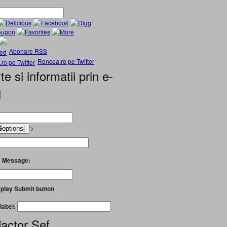
Abonare RSS
Roncea.ro pe Twitter
te si informatii prin e-
l
'>
 Message:
play Submit button
label:
actor Șef