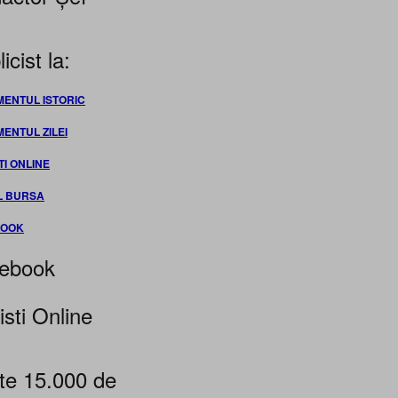
icist la:
MENTUL ISTORIC
MENTUL ZILEI
TI ONLINE
L BURSA
BOOK
ebook
isti Online
te 15.000 de