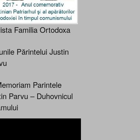
ista Familia Ortodoxa
nile Părintelui Justin
vu
Memoriam Parintele
tin Parvu – Duhovnicul
mului