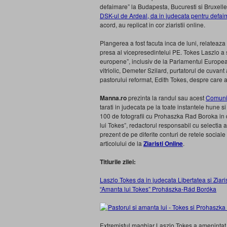
defaimare” la Budapesta, Bucuresti si Bruxelle
DSK-ul de Ardeal, da in judecata pentru defai
acord, au replicat in cor ziaristii online.
Plangerea a fost facuta inca de luni, relateaza
presa al vicepresedintelui PE. Tokes Laszlo a 
europene”, inclusiv de la Parlamentul European
vitriolic, Demeter Szilard, purtatorul de cuvant
pastorului reformat, Edith Tokes, despre care a
Manna.ro
prezinta la randul sau acest
Comunic
tarati in judecata pe la toate instantele hune s
100 de fotografii cu Prohaszka Rad Boroka in d
lui Tokes”, redactorul responsabil cu selectia a
prezent de pe diferite conturi de retele sociale 
articolului de la
Ziaristi Online
.
Titlurile zilei:
Laszlo Tokes da in judecata Libertatea si Zia
“Amanta lui Tokes” Prohászka-Rád Boróka
Extremistul maghiar Laszlo Tokes a amenintat ca