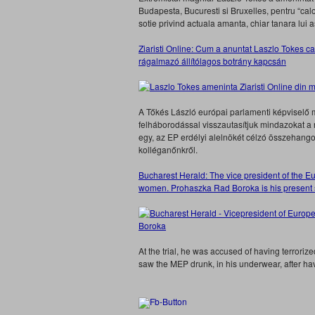
Budapesta, Bucuresti si Bruxelles, pentru “cal
sotie privind actuala amanta, chiar tanara lui
Ziaristi Online: Cum a anuntat Laszlo Tokes ca
rágalmazó állítólagos botrány kapcsán
A Tőkés László európai parlamenti képvisel
felháborodással visszautasítjuk mindazokat a 
egy, az EP erdélyi alelnökét célzó összehan
kolléganőnkről.
Bucharest Herald: The vice president of the 
women. Prohaszka Rad Boroka is his present s
At the trial, he was accused of having terrori
saw the MEP drunk, in his underwear, after h