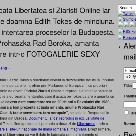
ata Libertatea si Ziaristi Online iar
 pe doamna Edith Tokes de minciuna.
intentarea proceselor la Budapesta,
. Prohaszka Rad Boroka, amanta
Aler
apare intr-o FOTOGALERIE SEXY
mai
ents »
ar Laszlo Tokes a reactionat violent la dezvaluirile facute la Tribunal
Title:
e intime pe care le intretine prin Parlamentul European, cu propria-i
nte de divort. Portalul
Ziaristi Online
a reprodus afirmatiile facute la
Thanks
sotie a europarlamentarului, care il acuza pe Tokes ca are o amanta cu
 elocvent este comemorarea de 20 de ani a Revolutiei din 1989,
misoara a fost prezenta actuala amanta, anume Prohaszka Rad
Ciuc. A facut acest lucru fara scrupule”
, se scrie in Raspunsul la
Dis
toria din Oradea.
Documentul a fost reprodus in exclusivitate de
Button 
ui Tokes fiind apreciata si preluata a doua zi de
Libertatea
, unde a
iare si site-uri nationale de limba romana si maghiara
. Drept urmare,
Red
Ro
si
Libertatea
ca vor fi date in judecata pentru “calomnie si