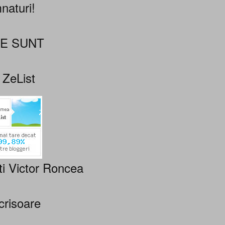
naturi!
NE SUNT
 ZeList
ti Victor Roncea
crisoare