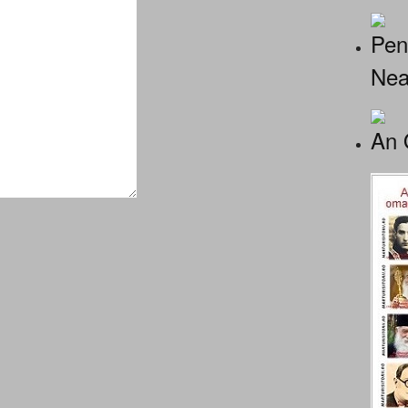
Pen
Nea
An 