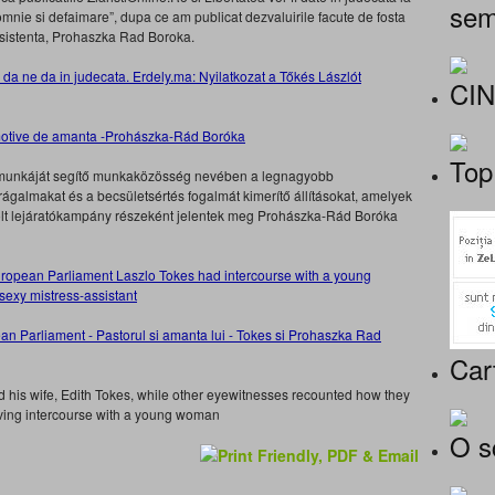
sem
omnie si defaimare”, dupa ce am publicat dezvaluirile facute de fosta
 asistenta, Prohaszka Rad Boroka.
 da ne da in judecata. Erdely.ma: Nyilatkozat a Tőkés Lászlót
CI
Top
ő munkáját segítő munkaközösség nevében a legnagyobb
rágalmakat és a becsületsértés fogalmát kimerítő állításokat, amelyek
golt lejáratókampány részeként jelentek meg Prohászka-Rád Boróka
European Parliament Laszlo Tokes had intercourse with a young
exy mistress-assistant
Car
zed his wife, Edith Tokes, while other eyewitnesses recounted how they
aving intercourse with a young woman
O s