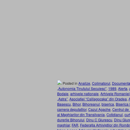
Posted in
Analize
,
Colimatorul
,
Documenta
„Autonomia Ţinutului Secuiesc”
,
1989
,
Alerta
,
Bodale
,
arhivele nationale
,
Arhivele Romaniei
„Astra”
,
Asociației “Csillagocska” din Oradea
,
Basescu
,
Bihor
,
Bihoreanul
,
biserica
,
Biserica
camera deputatilor
,
Cazul Agache
,
Centrul de
al Maghiarilor din Transilvania
,
Cotidianul
,
cur
durerile Bihorului
,
Dinu C Giurescu
,
Dinu Giur
maghiar
,
FAR
,
Federaţia Arhiviştilor din Româ