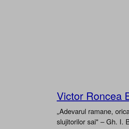
Victor Roncea 
„Adevarul ramane, oricar
slujitorilor sai" – Gh. I. 