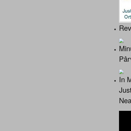
Rev
Minu
Pâr
In 
Jus
Nea