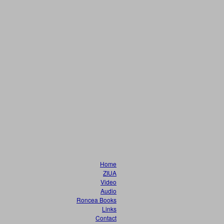
Home
ZIUA
Video
Audio
Roncea Books
Links
Contact