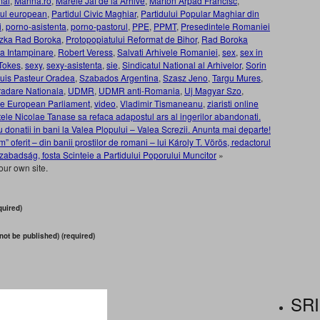
mai
,
Manna.ro
,
Marele Jaf de la Arhive
,
Mártón Árpád Francisc
,
ul european
,
Partidul Civic Maghiar
,
Partidului Popular Maghiar din
i
,
porno-asistenta
,
porno-pastorul
,
PPE
,
PPMT
,
Presedintele Romaniei
zka Rad Boroka
,
Protopopiatului Reformat de Bihor
,
Rad Boroka
a Intampinare
,
Robert Veress
,
Salvati Arhivele Romaniei
,
sex
,
sex in
Tokes
,
sexy
,
sexy-asistenta
,
sie
,
Sindicatul National al Arhivelor
,
Sorin
Louis Pasteur Oradea
,
Szabados Argentina
,
Szasz Jeno
,
Targu Mures
,
radare Nationala
,
UDMR
,
UDMR anti-Romania
,
Uj Magyar Szo
,
the European Parliament
,
video
,
Vladimir Tismaneanu
,
ziaristi online
intele Nicolae Tanase sa refaca adapostul ars al ingerilor abandonati.
 donatii in bani la Valea Plopului – Valea Screzii. Anunta mai departe!
ferit – din banii prostilor de romani – lui Károly T. Vörös, redactorul
zabadság, fosta Scinteie a Partidului Poporului Muncitor
»
our own site.
uired)
 not be published) (required)
SRI