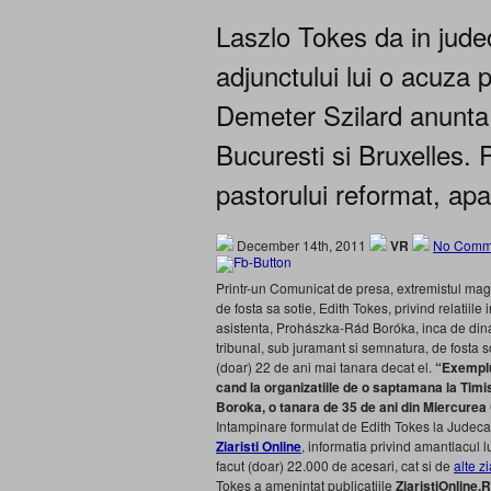
Laszlo Tokes da in judec
adjunctului lui o acuza
Demeter Szilard anunta 
Bucuresti si Bruxelles
pastorului reformat, 
December 14th, 2011
VR
No Comm
Printr-un Comunicat de presa, extremistul maghi
de fosta sa sotie, Edith Tokes, privind relatiil
asistenta, Prohászka-Rád Boróka, inca de dinai
tribunal, sub juramant si semnatura, de fosta 
(doar) 22 de ani mai tanara decat el.
“Exemplu
cand la organizatiile de o saptamana la Ti
Boroka, o tanara de 35 de ani din Miercurea 
Intampinare formulat de Edith Tokes la Judeca
Ziaristi Online
, informatia privind amantlacul l
facut (doar) 22.000 de acesari, cat si de
alte z
Tokes a amenintat publicatiile
ZiaristiOnline.