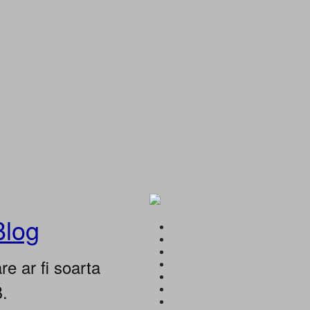
Blog
e ar fi soarta
B.