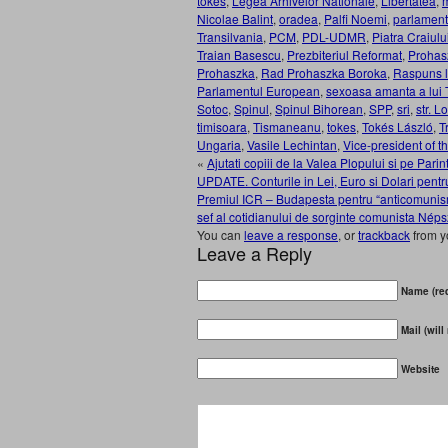
tokes
,
Legea Arhivelor Nationale
,
Libertatea
,
Nicolae Balint
,
oradea
,
Palfi Noemi
,
parlament
Transilvania
,
PCM
,
PDL-UDMR
,
Piatra Craiulu
Traian Basescu
,
Prezbiteriul Reformat
,
Prohas
Prohaszka
,
Rad Prohaszka Boroka
,
Raspuns l
Parlamentul European
,
sexoasa amanta a lui 
Sotoc
,
Spinul
,
Spinul Bihorean
,
SPP
,
sri
,
str. 
timisoara
,
Tismaneanu
,
tokes
,
Tokés László
,
T
Ungaria
,
Vasile Lechintan
,
Vice-president of 
«
Ajutati copiii de la Valea Plopului si pe Par
UPDATE. Conturile in Lei, Euro si Dolari pentru
Premiul ICR – Budapesta pentru “anticomunism” o
sef al cotidianului de sorginte comunista Néps
You can
leave a response
, or
trackback
from y
Leave a Reply
Name (req
Mail (will
Website