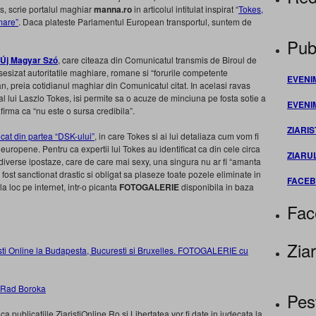
s, scrie portalul maghiar
manna.ro
in articolul intitulat inspirat “
Tokes,
mare”
. Daca plateste Parlamentul European transportul, suntem de
Publ
Új Magyar Szó
, care citeaza din Comunicatul transmis de Biroul de
sesizat autoritatile maghiare, romane si “forurile competente
EVENI
, preia cotidianul maghiar din Comunicatul citat. In acelasi ravas
 al lui Laszlo Tokes, isi permite sa o acuze de minciuna pe fosta sotie a
EVENI
firma ca “nu este o sursa credibila”.
ZIARIS
at din partea “DSK-ului”
, in care Tokes si ai lui detaliaza cum vom fi
i europene. Pentru ca expertii lui Tokes au identificat ca din cele circa
ZIARU
iverse ipostaze, care de care mai sexy, una singura nu ar fi “amanta
 fost sanctionat drastic si obligat sa plaseze toate pozele eliminate in
FACE
la loc pe internet, intr-o picanta
FOTOGALERIE
disponibila in baza
Fac
Ziar
risti Online la Budapesta, Bucuresti si Bruxelles. FOTOGALERIE cu
Pes
 publicatiile ZiaristiOnline.Ro si Libertatea vor fi date in judecata la