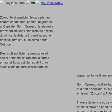
July 26th, 2009
VR
No Comments »
Zvonurile si suspiciunile care planau
asupra candidaturii primarului general
al Capitalei, Sorin Oprescu, la alegerile
prezidentiale vor fi clarificate de acesta,
duminica, la Antena 3, cand va spune
daca va intra sau nu in cursa pentru
Cotroceni.
Desi multi politicieni spera ca fostul
social democrat sa ramana la carma
primariei Bucurestiului, potrivit unor
surse citate de InPolitics se pare ca
raspunsul lui va fi unul poz
Sorin Oprescu va fi invitat
la o editie speciala, cu o d
emisiunii “Zig-zag” a Ante
In orele de emisie nu se v
administrative de pana ac
primar, ci doar chestiuni st