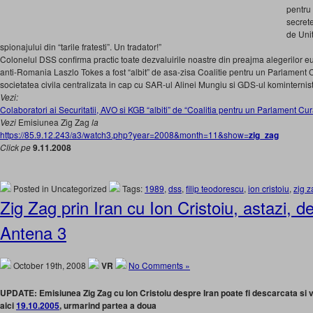
pentru 
secret
de Unit
spionajului din “tarile fratesti”. Un tradator!”
Colonelul DSS confirma practic toate dezvaluirile noastre din preajma alegerilor 
anti-Romania Laszlo Tokes a fost “albit” de asa-zisa Coalitie pentru un Parlament Cu
societatea civila centralizata in cap cu SAR-ul Alinei Mungiu si GDS-ul kominternisti
Vezi:
Colaboratori ai Securitatii, AVO si KGB “albiti” de “Coalitia pentru un Parlament C
Vezi
Emisiunea Zig Zag
la
https://85.9.12.243/a3/watch3.php?year=2008&month=11&show=
zig_zag
Click pe
9.11.2008
Posted in Uncategorized
Tags:
1989
,
dss
,
filip teodorescu
,
ion cristoiu
,
zig z
Zig Zag prin Iran cu Ion Cristoiu, astazi, de
Antena 3
October 19th, 2008
VR
No Comments »
UPDATE: Emisiunea Zig Zag cu Ion Cristoiu despre Iran poate fi descarcata si vi
aici
19.10.2005
, urmarind partea a doua