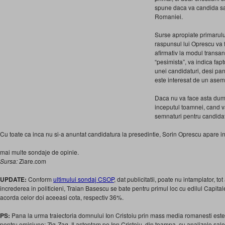
spune daca va candida sa
Romaniei.
Surse apropiate primarulu
raspunsul lui Oprescu va fi
afirmativ la modul transan
“pesimista”, va indica faptu
unei candidaturi, desi pa
este interesat de un asem
Daca nu va face asta dumin
inceputul toamnei, cand v
semnaturi pentru candidati
Cu toate ca inca nu si-a anuntat candidatura la presedintie, Sorin Oprescu apare i
mai multe sondaje de opinie.
Sursa:
Ziare.com
UPDATE:
Conform
ultimului sondaj CSOP
, dat publicitatii, poate nu intamplator, to
increderea in politicieni, Traian Basescu se bate pentru primul loc cu edilul Capita
acorda celor doi aceeasi cota, respectiv 36%.
PS:
Pana la urma traiectoria domnului Ion Cristoiu prin mass media romanesti este ex
pentru emisiune: Zig-Zag. Il asteptam pe Ion Cristoiu, din toamna, cu analizele sale