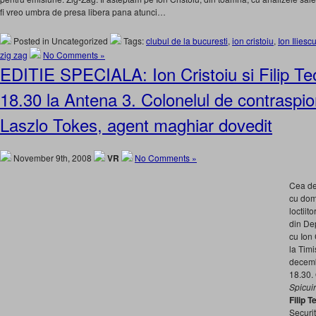
fi vreo umbra de presa libera pana atunci…
Posted in Uncategorized
Tags:
clubul de la bucuresti
,
ion cristoiu
,
Ion Iliesc
zig zag
No Comments »
EDITIE SPECIALA: Ion Cristoiu si Filip Te
18.30 la Antena 3. Colonelul de contraspio
Laszlo Tokes, agent maghiar dovedit
November 9th, 2008
VR
No Comments »
Cea de 
cu dom
loctiit
din Dep
cu Ion
la Timi
decembr
18.30. 
Spicuir
Filip 
Securi