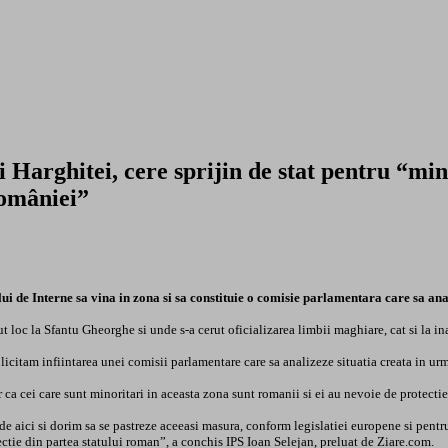
 Harghitei, cere sprijin de stat pentru “min
României”
ului de Interne sa vina in zona si sa constituie o comisie parlamentara care sa an
ut loc la Sfantu Gheorghe si unde s-a cerut oficializarea limbii maghiare, cat si la 
icitam infiintarea unei comisii parlamentare care sa analizeze situatia creata in urm
 ca cei care sunt minoritari in aceasta zona sunt romanii si ei au nevoie de protectie
de aici si dorim sa se pastreze aceeasi masura, conform legislatiei europene si pentru
tie din partea statului roman”, a conchis IPS Ioan Selejan, preluat de Ziare.com.