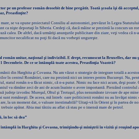
tor pe un profesor român deosebit de bine pregătit. Toată şcoala îşi dă acceptu
az, Preasfinţite?
mare, se va opune proiectatul Consiliu al autonomiei, prevăzut în Legea Statutului 
nt ca nişte deportaţi în Siberia. Credeţi că, dacă mâine se prezintă la concurs un r
ează calea. De altfel, dacă urmăriţi anunţurile publicitare din ziare, veţi vedea că n-a
 muncitor necalificat nu poţi fii dacă nu vorbeşti ungureşte.
tul român unitar, naţional şi indivizibil. E drept, recunoscut la Bruxelles, dar n
1 Decembrie. De ce se întâmplă toate acestea, Preasfinţia Voastră?
ânii din Harghita şi Covasna. Nu am văzut o strategie de integrare totală a acestor
erpilor în centrul României, care nu prezintă nici un interes pentru Bucureşti. Nu, 
lul, statul român n-a făcut nimic, că n-a putut. Nimic nu face nici acum, deşi poate. 
aniul va rămâne zeci de ani de acum înainte o avere importantă. Pierzând controlul as
două judeţe izvorăsc Mureşul, Oltul şi Trotuşul, plus nenumărate izvoare de ape mine
unt româneşti. De aceea, mă întreb: oare politicienii români nu au învăţat nimic din
are, la un moment dat, o valoare inestimabilă? Uitaţi-vă în Orient şi în partea de n
i trebuie apărat. Abia mai târziu au aflat că stau pe o imensă mare de petrol.
, în loc să dea”
ntâmplă în Harghita şi Covasna, trimiţându-şi miniştrii în vizită şi reuşind apoi 