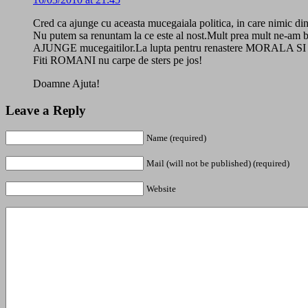
Cred ca ajunge cu aceasta mucegaiala politica, in care nimic din 
Nu putem sa renuntam la ce este al nost.Mult prea mult ne-am ba
AJUNGE mucegaitilor.La lupta pentru renastere MORALA 
Fiti ROMANI nu carpe de sters pe jos!
Doamne Ajuta!
Leave a Reply
Name (required)
Mail (will not be published) (required)
Website