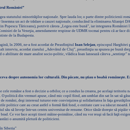
ntrul României”
ea statutului minorităţilor naţionale. Spre lauda lor, o parte dintre politicienii româ
r însemna un act de trădare a cauzei naţionale, conducând la eliminarea Alianţei DA d
 Popescu Tăriceanu), potrivit cărora „Legea este bună”, iar integrarea României în
e Comisiei de la Veneţia, amendamente respinse de UDMR tocmai pentru că ar face di
ntiste de la Budapesta.
agină, în 2006, ne-a fost acordat de Preasfinţitul
Ioan Selejan
, episcopul Harghitei 
n alt interviu, acordat ziarului „Adevărul de Cluj”, preasfinţia sa spunea pe bună drep
nd o abilitate de mare analist socio-politic, vlădica Ioan lansează câteva „sentinţe” n
te ceva despre autonomia lor culturală. Din păcate, nu ştiau o boabă româneşte. 
le române a fost o decizie a orbilor, ce a condus la crearea, pe acelaşi teritoriu n
nd. O politică din vremuri apuse, când mic copil fiind, am umblat din sat în sat să
 de români, deşi interesul tuturor este convieţuirea şi solidaritatea în faţa greutăţi
rile politice care au creat astfel o formă fără fond, o entitate care s-a născut moartă.
iul său să înveţe într-un centru universitar de renume. Orice tânăr doreşte să pipăie 
rad. Ce vor face aceşti tineri mâine-poimâine, când nu vor reuşi să facă faţă exigenţe
astăzi o anumită pletură de politicieni.
în Siberia”