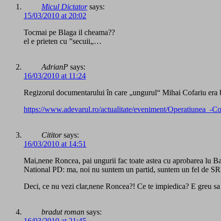
Micul Dictator
says:
15/03/2010 at 20:02
Tocmai pe Blaga il cheama??
el e prieten cu ”secuii„…
AdrianP
says:
16/03/2010 at 11:24
Regizorul documentarului în care „ungurul“ Mihai Cofariu era bă
https://www.adevarul.ro/actualitate/eveniment/Operatiunea_-
Cititor
says:
16/03/2010 at 14:51
Mai,nene Roncea, pai ungurii fac toate astea cu aprobarea lu Base
National PD: ma, noi nu suntem un partid, suntem un fel de
Deci, ce nu vezi clar,nene Roncea?! Ce te impiedica? E greu sa
bradut roman
says:
16/03/2010 at 21:45