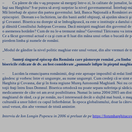
– Cu părere de rău v-aş propune să mergeţi într-o zi, în calitate de jurnalist, la 
Iaşi sau Harghita? S-ar putea să aveţi surprize la nivel guvernamental. Întrebaţi-
Mă întrebaţi de ajutor din partea guvernului. Iată, Banca Naţională a României avea
episcopiei. Doream s-o închiriem, iar din banii astfel obţinuţi, să ajutăm săracii ş
şi Covasnei. Biserica nu doreşte să se îmbogăţească, ea este o instituţie a darului 
şi dăruită Consiliului Judeţean Covasna. Dacă miniştrii maghiari din guvernul de l
o asemenea hotărâre? Cum de nu le-a tremurat mâna? Guvernul Tăriceanu va intra în i
Ce a făcut guvernul actual e ca şi cum ar fi luat din mâna unui orfan o bucată de 
pierdem limba şi numele de români.
„Modul de gândire la nivel politic maghiar este unul vetust, din alte vremuri de tr
–
Sunteţi singurul episcop din România care păstoreşte români „cu limba tă
bisericile ridicate de dv. au fost considerate „pumnale înfipte în pieptul maghia
– Lucrăm la emanciparea românimii, deşi este aproape imposibil să redai limba ce
gândesc şi vorbesc între ei ungureşte, au nume ungureşti. Cum credeţi că se simt e
Harghita şi Covasna, dar şi în fosta regiune Mureş Autonomă Maghiară. Noi nu cerem 
toţii fraţi întru Iisus Domnul. Biserica ortodoxă nu poate separa suferinţa şi sărăc
medicamente de câte ori am avut posibilitatea. Numai în iarna 2004/2005 am distribu
maghiarul de rând, ca şi pe român, nu-l interesează decât o slujbă mai bună, o maş
culturală a unor lideri cu capul înfierbântat. În epoca globalismului, doar la câte
unul vetust, din alte vremuri de tristă amintire.
Interviu de Ion Longin Popescu in 2006 si preluat de pe
https://forumharghitacov