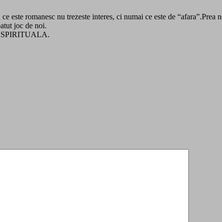
ce este romanesc nu trezeste interes, ci numai ce este de “afara”.Prea ne
tut joc de noi.
SI SPIRITUALA.