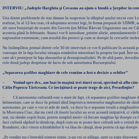
INTERVIU: „Judeţele Harghita şi Covasna au ajuns o Insulă a Şerpilor în ce
Una dintre problemele de stat rămase în suspensie la sfârşitul anului trecut este Leg
realizat, în al 12-lea ceas, că adoptarea acestei legi, în forma propusă de UDMR, a
ale unor bonjurişti de ocazie din Guvern (un Mihai Răzvan Ungureanu sau un Călin
acesteia până în februarie. Atunci vor fi introduse, printre altele, amendamentel
naţionalist-extremiste, cum rezultă din proiect şi cum se doreşte în cercurile irede
Nu întâmplător, primul dintre cele 50 de interviuri ce vor fi publicate în această p
cunoaşte de la faţa locului situaţia românilor minoritari în propria lor ţară. Într-u
care să-i protejeze în faţa abuzurilor şi deznaţionalizării. Pe de altă parte, dovedi
cele două judeţe desprinse de facto de sub autoritatea Bucureştiului.
„Separarea şcolilor maghiare de cele române a fost o decizie a orbilor”
–
Venind spre dvs., am luat în maşină trei tineri secui, sperând să aflu câ
Călin Popescu Tăriceanu. Ce învăţătură se poate trage de aici, Preasfinţite?
– Că autonomia culturală este o stare de fapt, că separarea şcolilor maghiare de ce
falimentare, care se duce în primul rând împotriva intereselor maghiarului de râ
autonomie, pe care o vor ei atât de mult, va duce la o separare totală a maghiarilor
la Miercurea Ciuc, dar nu cred că tinerii locului au avut această iniţiativă, ci vârfu
stat, nu rămân copiii buni, pentru simplul motiv că fiecare maghiar îşi doreşte ca f
face cultură săpând la târnăcop, după cum nu se poate face cultură sub o cetină de b
României, căci viteza schimbărilor îi va lăsa de căruţă, doar pentru că aşa doreşte 
„Pe români nu-i întreabă nimeni nimic, n-au cui se plânge, sunt ca nişte deportaţi 