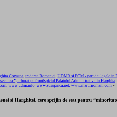
ghita Covasna
,
tradarea Romaniei
,
UDMR si PCM - partide ilegale in
“secuiesc”, arborat pe frontispiciul Palatului Administrativ din Harghita
r.com, www.udmr.info, www.susopinca.net, www.martiriromani.com
»
nei si Harghitei, cere sprijin de stat pentru “minorita