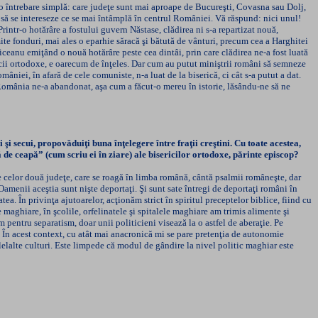
i o întrebare simplă: care judeţe sunt mai aproape de Bucureşti, Covasna sau Dolj,
 să se intereseze ce se mai întâmplă în centrul României. Vă răspund: nici unul!
intr-o hotărâre a fostului guvern Năstase, clădirea ni s-a repartizat nouă,
mite fonduri, mai ales o eparhie săracă şi bătută de vânturi, precum cea a Harghitei
riceanu emiţând o nouă hotărâre peste cea dintâi, prin care clădirea ne-a fost luată
icii ortodoxe, e oarecum de înţeles. Dar cum au putut miniştrii români să semneze
iei, în afară de cele comuniste, n-a luat de la biserică, ci cât s-a putut a dat.
 România ne-a abandonat, aşa cum a făcut-o mereu în istorie, lăsându-ne să ne
secui, propovăduiţi buna înţelegere între fraţii creştini. Cu toate acestea,
ă de ceapă” (cum scriu ei în ziare) ale bisericilor ortodoxe, părinte episcop?
celor două judeţe, care se roagă în limba română, cântă psalmii româneşte, dar
menii aceştia sunt nişte deportaţi. Şi sunt sate întregi de deportaţi români în
. În privinţa ajutoarelor, acţionăm strict în spiritul preceptelor biblice, fiind cu
 maghiare, în şcolile, orfelinatele şi spitalele maghiare am trimis alimente şi
pentru separatism, doar unii politicieni visează la o astfel de aberaţie. Pe
. În acest context, cu atât mai anacronică mi se pare pretenţia de autonomie
lelalte culturi. Este limpede că modul de gândire la nivel politic maghiar este