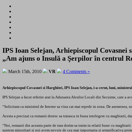
IPS Ioan Selejan, Arhiepiscopul Covasnei si
„Am ajuns o Insulă a Şerpilor în centrul 
March 15th, 2010
VR
4 Comments »
Arhiepiscopul Covasnei si Harghitei, IPS Ioan Selejan, i-a cerut, luni, ministr
IPS Selejan a facut referire atat la Adunarea Alesilor Locali din Secuime, care a av
“Solicitam ca ministrul de Interne sa vina cat mai repede in zona. De asemenea, sol
Acesta a precizat ca romanii doresc sa traiasca in buna intelegere cu maghiarii, dar
“Noi, romanii din aceasta parte de tara dorim sa traim in relatii bune cu maghiarii 
suntem minoritari si noi avem nevoie de cea mai importanta si semnificativa protec