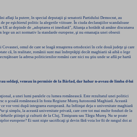
ni aflaţi la putere, în special deputaţii şi senatorii Partidului Democrat, au
e pe eşichierul politic la alegerile viitoare. În ciuda declaraţiilor scandaloase
 UE ar depinde de „adoptarea ei imediată”, Alianţa a hotărât să amâne discutarea
n lege un act normativ la standarde europene, şi nu emanaţia unei obsesii
şi Covasnei, omul de care se leagă renaşterea ortodoxiei în cele două judeţe şi care
tate că, în realitate, românii sunt mai îndreptăţiţi decât maghiarii să aibă o lege
ecruţătoare la adresa politicienilor români care nici nu ştiu unde se află pe hartă
Erau soldaţi, veneau în permisie de la Bârlad, dar habar n-aveau de limba d-lui
aţional, a unei lumi paralele cu lumea românească. Este rezultatul unei politici
 găsesc o şcoală românească în fosta Regiune Mureş Autonomă Maghiară. Această
lor ce vor veni după integrarea europeană. Au înfiinţat deja o universitate maghiară
 Pur şi simplu, la această universitate privată, care cere tot mai multe fonduri de la
vârfurile ştiinţei şi culturii de la Cluj, Timişoara sau Târgu Mureş. Nu se poate
lor europene? Ei sunt nişte sacrificaţi şi devin fără voia lor fii de rangul doi ai