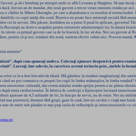
Guvern, şi să-i întrebaţi pe miniştri unde se află Covasna şi Harghita. Să mai faceţ
mă dacă, într-un an de mandat, din noul guvern a trecut vreun ministru român pe aici,
 o clădire în Sfântu Gheorghe, pe care a abandonat-o ca rezultat al restructurării. Pr
i familiile cu copii mulţi din zonă. Biserica nu poate face asistenţă socială fără anu
către cei în nevoie. Din păcate, hotărârea nu a putut fi pusă în aplicare, guvernul Tă
a Bucureşti au dorit-o neapărat pentru interesele administraţiei lor, în dauna biser
storie ca primul guvern care ia de la biserică, în loc să dea. Nici un guvern al Român
pâine, pentru că şi noi, românii din zonă, suntem efectiv orfani aici. N-avem mamă,
istă amintire”
iată”, după cum spuneaţi undeva. Colectaţi ajutoare deopotrivă pentru români şi 
rimii”. Lucraţi, într-adevăr, la cucerirea acestui teritoriu prin „turlele în form
lor ce le-a fost într-adevăr tăiată. Mă gândesc la românii maghiarizaţi din satele 
i când nu pot comunica cu proprii lor copii în limba strămoşilor, în limba română? Oa
autonomie culturală, dar cerem statului român sprijin pentru a ne păstra identitatea
ia după etnia credinciosului. În fabrica de confecţii a Episcopiei lucrează muncitoare
it ajutoare de 4,5 miliarde de lei, în funcţie de nevoi, nu de etnie. Noi nu milităm 
ină mai puternică, drumuri fără gropi, gaze în casă, într-un cuvânt o viaţă mai bună
va sute de metri sub pământ te mai poţi izola de influenţele şi interconexiunile cu ce
asna.ro/