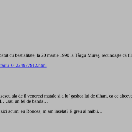
tut cu bestialitate, la 20 martie 1990 la Târgu-Mureş, recunoaşte că fil
Cofariu_0_224977912.html
scu ala de il venerezi matale si a lu’ gashca lui de tilhari, ca ce altce
 SRL…sau un fel de banda…
 zici acum: eu Roncea, m-am inselat? E greu al naibii…