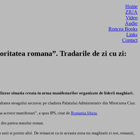
Home
ZIUA
Video
Audio
Roncea Books
Links
Contact
oritatea romana”. Tradarile de zi cu zi:
alizeze situatia creata in urma manifestarilor organizate de liderii maghiari.
inaltarea steagului secuiesc pe cladirea Palatului Administrativ din Miercurea Ciuc.
a acestor manifestari”, a spus IPS, citat de
Romania libera
.
 din partea statului roman.
 unii si pentru altii. De remarcat ca in aceasta zona nu maghiarii ci noi, romanii,