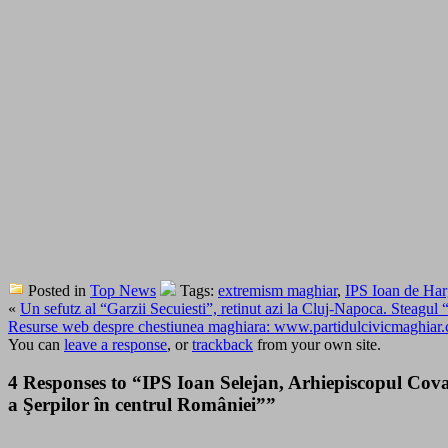
Posted in
Top News
Tags:
extremism maghiar
,
IPS Ioan de Har
«
Un sefutz al “Garzii Secuiesti”, retinut azi la Cluj-Napoca. Steagul 
Resurse web despre chestiunea maghiara: www.partidulcivicmaghia
You can
leave a response
, or
trackback
from your own site.
4 Responses to “IPS Ioan Selejan, Arhiepiscopul Covas
a Şerpilor în centrul României””